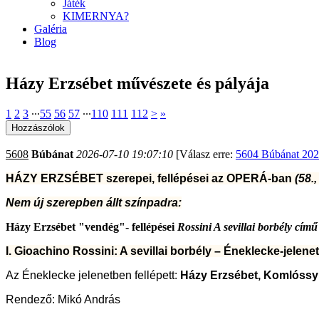
Játék
KIMERNYA?
Galéria
Blog
Házy Erzsébet művészete és pályája
1
2
3
∙∙∙
55
56
57
∙∙∙
110
111
112
>
»
5608
Búbánat
2026-07-10 19:07:10
[Válasz erre:
5604 Búbánat 202
HÁZY ERZSÉBET szerepei, fellépései az OPERÁ-ban
(58.,
Nem új szerepben állt színpadra:
Házy Erzsébet "vendég"- fellépései
Rossini A
s
evillai borbély cím
I. Gioachino Rossini: A sevillai borbély – Éneklecke-jelenet
Az Éneklecke jelenetben fellépett:
Házy Erzsébet, Komlóssy
Rendező: Mikó András