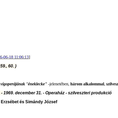
6-06-18 11:06:13
]
 59., 60. )
ű vígoperájának
"
éneklecke"
-
jelenetében,
három
alkalommal
,
szilves
 -
1969. december 31. - Operaház - szilveszteri produkció
 Erzsébet és Simándy József