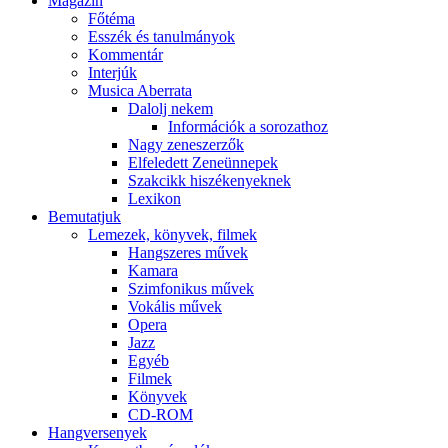
Magazin
Főtéma
Esszék és tanulmányok
Kommentár
Interjúk
Musica Aberrata
Dalolj nekem
Információk a sorozathoz
Nagy zeneszerzők
Elfeledett Zeneünnepek
Szakcikk hiszékenyeknek
Lexikon
Bemutatjuk
Lemezek, könyvek, filmek
Hangszeres művek
Kamara
Szimfonikus művek
Vokális művek
Opera
Jazz
Egyéb
Filmek
Könyvek
CD-ROM
Hangversenyek