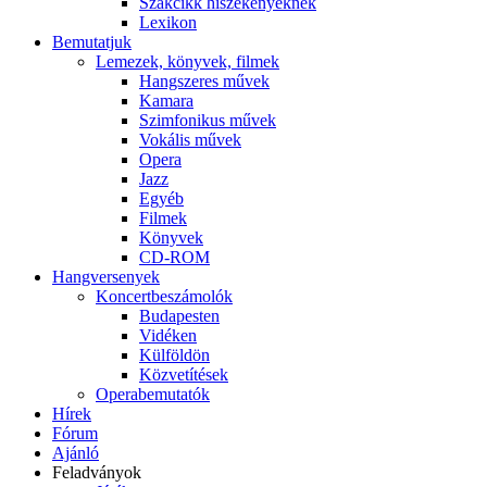
Szakcikk hiszékenyeknek
Lexikon
Bemutatjuk
Lemezek, könyvek, filmek
Hangszeres művek
Kamara
Szimfonikus művek
Vokális művek
Opera
Jazz
Egyéb
Filmek
Könyvek
CD-ROM
Hangversenyek
Koncertbeszámolók
Budapesten
Vidéken
Külföldön
Közvetítések
Operabemutatók
Hírek
Fórum
Ajánló
Feladványok