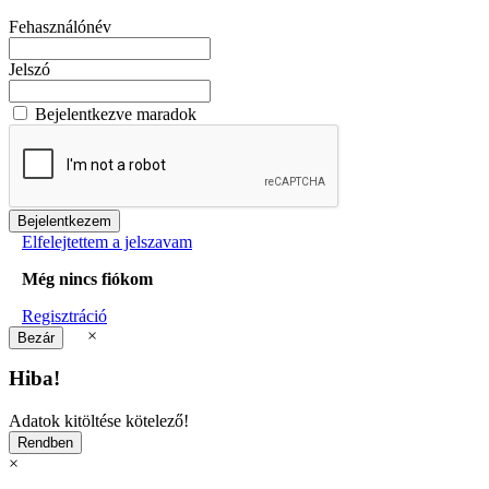
Fehasználónév
Jelszó
Bejelentkezve maradok
Elfelejtettem a jelszavam
Még nincs fiókom
Regisztráció
×
Hiba!
Adatok kitöltése kötelező!
×