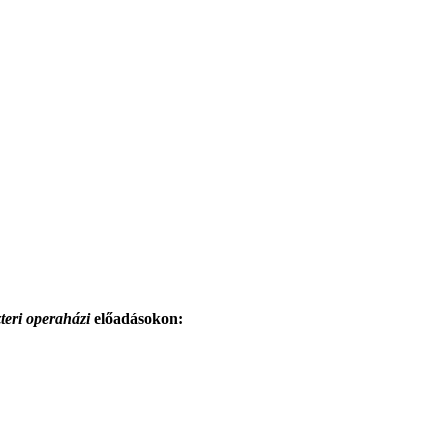
zteri
operaházi
előadásokon: