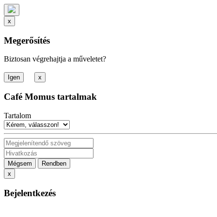
x
Megerősítés
Biztosan végrehajtja a műveletet?
x
Café Momus tartalmak
Tartalom
Mégsem
Rendben
x
Bejelentkezés