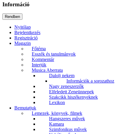
Információ
Nyitólap
Bejelentkezés
Regisztráció
Magazin
Főtéma
Esszék és tanulmányok
Kommentár
Interjúk
Musica Aberrata
Dalolj nekem
Információk a sorozathoz
Nagy zeneszerzők
Elfeledett Zeneünnepek
Szakcikk hiszékenyeknek
Lexikon
Bemutatjuk
Lemezek, könyvek, filmek
Hangszeres művek
Kamara
Szimfonikus művek