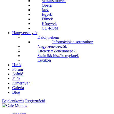
Vokális művek
Opera
Jazz
Egyéb
Filmek
Könyvek
CD-ROM
Hangversenyek
Dalolj nekem
Információk a sorozathoz
Nagy zeneszerzők
Elfeledett Zeneünnepek
Szakcikk hiszékenyeknek
Lexikon
Hírek
Fórum
Ajánló
Játék
Kimernya?
Galéria
Blog
Bejelentkezés
Regisztráció