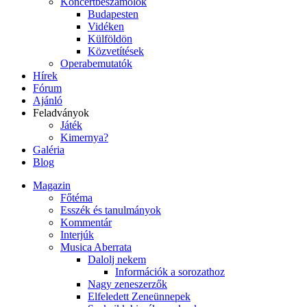
Koncertbeszámolók
Budapesten
Vidéken
Külföldön
Közvetítések
Operabemutatók
Hírek
Fórum
Ajánló
Feladványok
Játék
Kimernya?
Galéria
Blog
Magazin
Főtéma
Esszék és tanulmányok
Kommentár
Interjúk
Musica Aberrata
Dalolj nekem
Információk a sorozathoz
Nagy zeneszerzők
Elfeledett Zeneünnepek