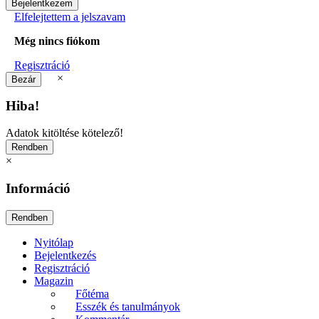
Elfelejtettem a jelszavam
Még nincs fiókom
Regisztráció
×
Hiba!
Adatok kitöltése kötelező!
×
Információ
Nyitólap
Bejelentkezés
Regisztráció
Magazin
Főtéma
Esszék és tanulmányok