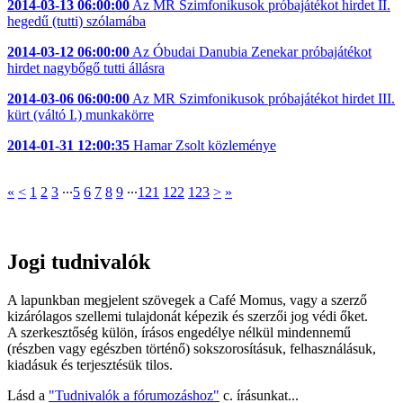
2014-03-13 06:00:00
Az MR Szimfonikusok próbajátékot hirdet II.
hegedű (tutti) szólamába
2014-03-12 06:00:00
Az Óbudai Danubia Zenekar próbajátékot
hirdet nagybőgő tutti állásra
2014-03-06 06:00:00
Az MR Szimfonikusok próbajátékot hirdet III.
kürt (váltó I.) munkakörre
2014-01-31 12:00:35
Hamar Zsolt közleménye
«
<
1
2
3
∙∙∙
5
6
7
8
9
∙∙∙
121
122
123
>
»
Jogi tudnivalók
A lapunkban megjelent szövegek a Café Momus, vagy a szerző
kizárólagos szellemi tulajdonát képezik és szerzői jog védi őket.
A szerkesztőség külön, írásos engedélye nélkül mindennemű
(részben vagy egészben történő) sokszorosításuk, felhasználásuk,
kiadásuk és terjesztésük tilos.
Lásd a
"Tudnivalók a fórumozáshoz"
c. írásunkat...