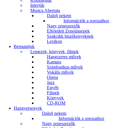
Kommentár
Interjúk
Musica Aberrata
Dalolj nekem
Információk a sorozathoz
Nagy zeneszerzők
Elfeledett Zeneünnepek
Szakcikk hiszékenyeknek
Lexikon
Bemutatjuk
Lemezek, könyvek, filmek
Hangszeres művek
Kamara
Szimfonikus művek
Vokális művek
Opera
Jazz
Egyéb
Filmek
Könyvek
CD-ROM
Hangversenyek
Dalolj nekem
Információk a sorozathoz
Nagy zeneszerzők