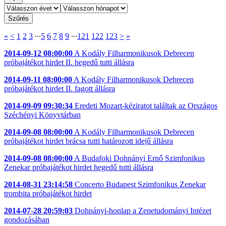
«
<
1
2
3
∙∙∙
5
6
7
8
9
∙∙∙
121
122
123
>
»
2014-09-12 08:00:00
A Kodály Filharmonikusok Debrecen
próbajátékot hirdet II. hegedű tutti állásra
2014-09-11 08:00:00
A Kodály Filharmonikusok Debrecen
próbajátékot hirdet II. fagott állásra
2014-09-09 09:30:34
Eredeti Mozart-kéziratot találtak az Országos
Széchényi Könyvtárban
2014-09-08 08:00:00
A Kodály Filharmonikusok Debrecen
próbajátékot hirdet brácsa tutti határozott idejű állásra
2014-09-08 08:00:00
A Budafoki Dohnányi Ernő Szimfonikus
Zenekar próbajátékot hirdet hegedű tutti állásra
2014-08-31 23:14:58
Concerto Budapest Szimfonikus Zenekar
trombita próbajátékot hirdet
2014-07-28 20:59:03
Dohnányi-honlap a Zenetudományi Intézet
gondozásában