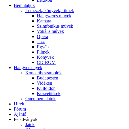
Lexikon
Bemutatjuk
Lemezek, könyvek, filmek
Hangszeres művek
Kamara
Szimfonikus művek
Vokális művek
Opera
Jazz
Egyéb
Filmek
Könyvek
CD-ROM
Hangversenyek
Koncertbeszámolók
Budapesten
Vidéken
Külföldön
Közvetítések
Operabemutatók
Hírek
Fórum
Ajánló
Feladványok
Játék