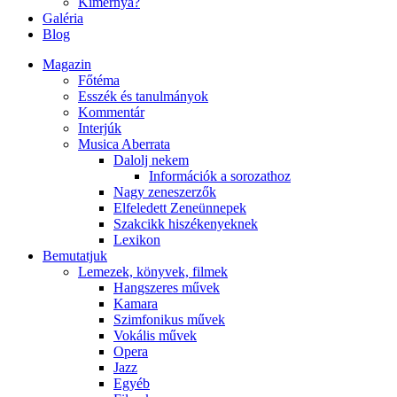
Kimernya?
Galéria
Blog
Magazin
Főtéma
Esszék és tanulmányok
Kommentár
Interjúk
Musica Aberrata
Dalolj nekem
Információk a sorozathoz
Nagy zeneszerzők
Elfeledett Zeneünnepek
Szakcikk hiszékenyeknek
Lexikon
Bemutatjuk
Lemezek, könyvek, filmek
Hangszeres művek
Kamara
Szimfonikus művek
Vokális művek
Opera
Jazz
Egyéb