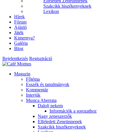
Elfeledett Zeneünnepek
Szakcikk hiszékenyeknek
Lexikon
Hírek
Fórum
Ajánló
Játék
Kimernya?
Galéria
Blog
Bejelentkezés
Regisztráció
Magazin
Főtéma
Esszék és tanulmányok
Kommentár
Interjúk
Musica Aberrata
Dalolj nekem
Információk a sorozathoz
Nagy zeneszerzők
Elfeledett Zeneünnepek
Szakcikk hiszékenyeknek