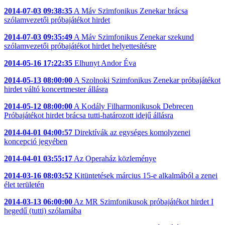
2014-07-03 09:38:35
A Máv Szimfonikus Zenekar brácsa
szólamvezetői próbajátékot hirdet
2014-07-03 09:35:49
A Máv Szimfonikus Zenekar szekund
szólamvezetői próbajátékot hirdet helyettesítésre
2014-05-16 17:22:35
Elhunyt Andor Éva
2014-05-13 08:00:00
A Szolnoki Szimfonikus Zenekar próbajátékot
hirdet váltó koncertmester állásra
2014-05-12 08:00:00
A Kodály Filharmonikusok Debrecen
Próbajátékot hirdet brácsa tutti-határozott idejű állásra
2014-04-01 04:00:57
Direktívák az egységes komolyzenei
koncepció jegyében
2014-04-01 03:55:17
Az Operaház közleménye
2014-03-16 08:03:52
Kitüntetések március 15-e alkalmából a zenei
élet területén
2014-03-13 06:00:00
Az MR Szimfonikusok próbajátékot hirdet I
hegedű (tutti) szólamába