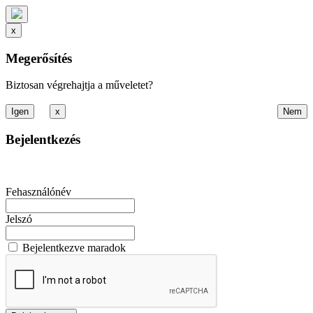
x
Megerősítés
Biztosan végrehajtja a műveletet?
x
Bejelentkezés
Fehasználónév
Jelszó
Bejelentkezve maradok