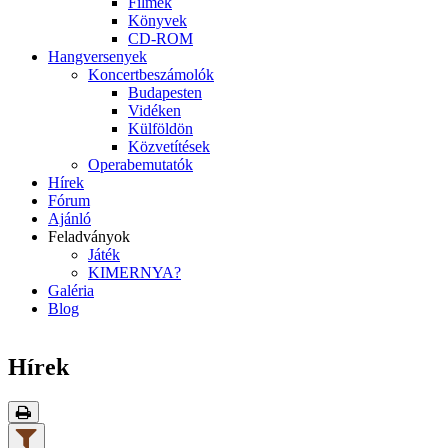
Filmek
Könyvek
CD-ROM
Hangversenyek
Koncertbeszámolók
Budapesten
Vidéken
Külföldön
Közvetítések
Operabemutatók
Hírek
Fórum
Ajánló
Feladványok
Játék
KIMERNYA?
Galéria
Blog
Hírek
