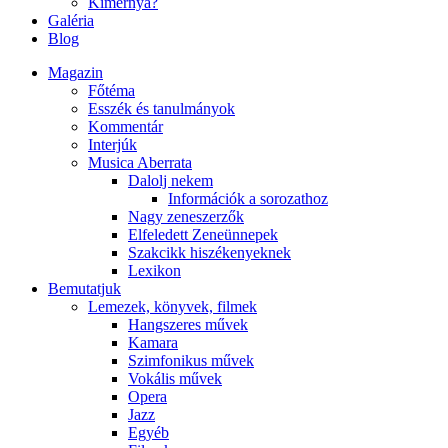
Kimernya?
Galéria
Blog
Magazin
Főtéma
Esszék és tanulmányok
Kommentár
Interjúk
Musica Aberrata
Dalolj nekem
Információk a sorozathoz
Nagy zeneszerzők
Elfeledett Zeneünnepek
Szakcikk hiszékenyeknek
Lexikon
Bemutatjuk
Lemezek, könyvek, filmek
Hangszeres művek
Kamara
Szimfonikus művek
Vokális művek
Opera
Jazz
Egyéb