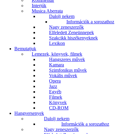
Kommentár
Interjúk
Musica Aberrata
Dalolj nekem
Információk a sorozathoz
Nagy zeneszerzők
Elfeledett Zeneünnepek
Szakcikk hiszékenyeknek
Lexikon
Bemutatjuk
Lemezek, könyvek, filmek
Hangszeres művek
Kamara
Szimfonikus művek
Vokális művek
Opera
Jazz
Egyéb
Filmek
Könyvek
CD-ROM
Hangversenyek
Dalolj nekem
Információk a sorozathoz
Nagy zeneszerzők