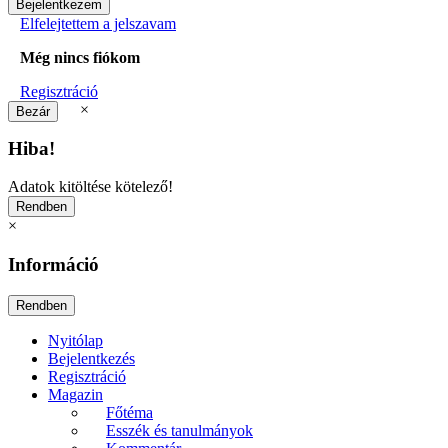
Elfelejtettem a jelszavam
Még nincs fiókom
Regisztráció
×
Hiba!
Adatok kitöltése kötelező!
×
Információ
Nyitólap
Bejelentkezés
Regisztráció
Magazin
Főtéma
Esszék és tanulmányok