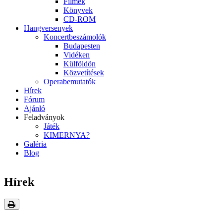
Filmek
Könyvek
CD-ROM
Hangversenyek
Koncertbeszámolók
Budapesten
Vidéken
Külföldön
Közvetítések
Operabemutatók
Hírek
Fórum
Ajánló
Feladványok
Játék
KIMERNYA?
Galéria
Blog
Hírek