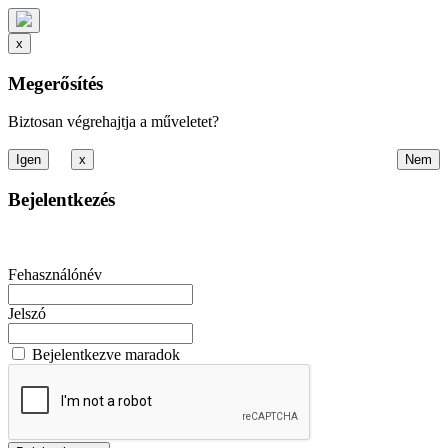
x
Megerősítés
Biztosan végrehajtja a műveletet?
x
Bejelentkezés
Fehasználónév
Jelszó
Bejelentkezve maradok