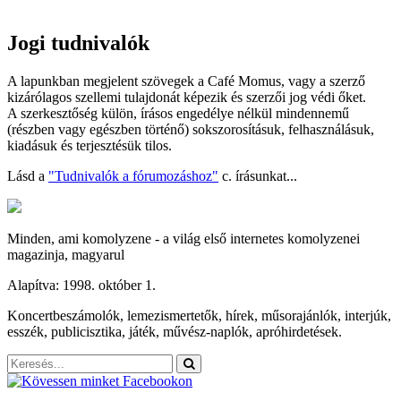
Jogi tudnivalók
A lapunkban megjelent szövegek a Café Momus, vagy a szerző
kizárólagos szellemi tulajdonát képezik és szerzői jog védi őket.
A szerkesztőség külön, írásos engedélye nélkül mindennemű
(részben vagy egészben történő) sokszorosításuk, felhasználásuk,
kiadásuk és terjesztésük tilos.
Lásd a
"Tudnivalók a fórumozáshoz"
c. írásunkat...
Minden, ami komolyzene - a világ első internetes komolyzenei
magazinja, magyarul
Alapítva: 1998. október 1.
Koncertbeszámolók, lemezismertetők, hírek, műsorajánlók, interjúk,
esszék, publicisztika, játék, művész-naplók, apróhirdetések.