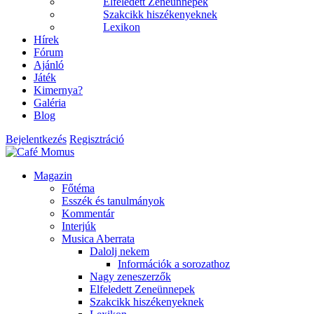
Elfeledett Zeneünnepek
Szakcikk hiszékenyeknek
Lexikon
Hírek
Fórum
Ajánló
Játék
Kimernya?
Galéria
Blog
Bejelentkezés
Regisztráció
Magazin
Főtéma
Esszék és tanulmányok
Kommentár
Interjúk
Musica Aberrata
Dalolj nekem
Információk a sorozathoz
Nagy zeneszerzők
Elfeledett Zeneünnepek
Szakcikk hiszékenyeknek