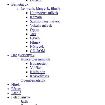
Lexikon
Bemutatjuk
Lemezek, könyvek, filmek
Hangszeres művek
Kamara
Szimfonikus művek
Vokális művek
Opera
Jazz
Egyéb
Filmek
Könyvek
CD-ROM
Hangversenyek
Koncertbeszámolók
Budapesten
Vidéken
Külföldön
Közvetítések
Operabemutatók
Hírek
Fórum
Ajánló
Feladványok
Játék