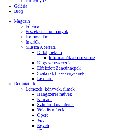
Kimernya?
Galéria
Blog
Magazin
Főtéma
Esszék és tanulmányok
Kommentár
Interjúk
Musica Aberrata
Dalolj nekem
Információk a sorozathoz
Nagy zeneszerzők
Elfeledett Zeneünnepek
Szakcikk hiszékenyeknek
Lexikon
Bemutatjuk
Lemezek, könyvek, filmek
Hangszeres művek
Kamara
Szimfonikus művek
Vokális művek
Opera
Jazz
Egyéb