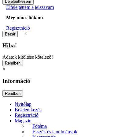
Elfelejtettem a jelszavam
Még nincs fiókom
Regisztráció
×
Hiba!
Adatok kitöltése kötelező!
×
Információ
Nyitólap
Bejelentkezés
Regisztráció
Magazin
Főtéma
Esszék és tanulmányok