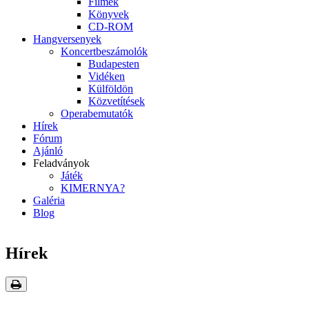
Filmek
Könyvek
CD-ROM
Hangversenyek
Koncertbeszámolók
Budapesten
Vidéken
Külföldön
Közvetítések
Operabemutatók
Hírek
Fórum
Ajánló
Feladványok
Játék
KIMERNYA?
Galéria
Blog
Hírek