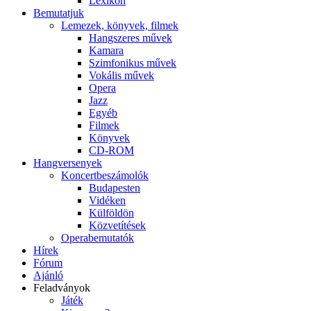
Lexikon
Bemutatjuk
Lemezek, könyvek, filmek
Hangszeres művek
Kamara
Szimfonikus művek
Vokális művek
Opera
Jazz
Egyéb
Filmek
Könyvek
CD-ROM
Hangversenyek
Koncertbeszámolók
Budapesten
Vidéken
Külföldön
Közvetítések
Operabemutatók
Hírek
Fórum
Ajánló
Feladványok
Játék