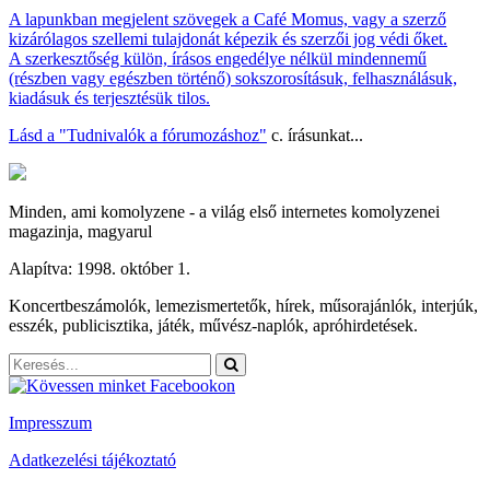
A lapunkban megjelent szövegek a Café Momus, vagy a szerző
kizárólagos szellemi tulajdonát képezik és szerzői jog védi őket.
A szerkesztőség külön, írásos engedélye nélkül mindennemű
(részben vagy egészben történő) sokszorosításuk, felhasználásuk,
kiadásuk és terjesztésük tilos.
Lásd a
"Tudnivalók a fórumozáshoz"
c. írásunkat...
Minden, ami komolyzene - a világ első internetes komolyzenei
magazinja, magyarul
Alapítva: 1998. október 1.
Koncertbeszámolók, lemezismertetők, hírek, műsorajánlók, interjúk,
esszék, publicisztika, játék, művész-naplók, apróhirdetések.
Impresszum
Adatkezelési tájékoztató