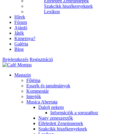
Elfeledett Zeneünnepek
Szakcikk hiszékenyeknek
Lexikon
Hírek
Fórum
Ajánló
Játék
Kimernya?
Galéria
Blog
Bejelentkezés
Regisztráció
Magazin
Főtéma
Esszék és tanulmányok
Kommentár
Interjúk
Musica Aberrata
Dalolj nekem
Információk a sorozathoz
Nagy zeneszerzők
Elfeledett Zeneünnepek
Szakcikk hiszékenyeknek