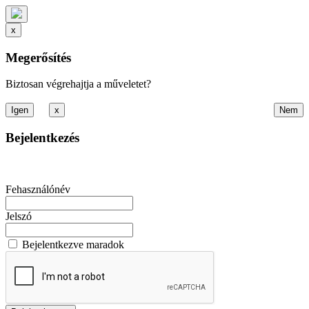
x
Megerősítés
Biztosan végrehajtja a műveletet?
x
Bejelentkezés
Fehasználónév
Jelszó
Bejelentkezve maradok