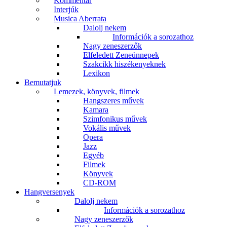
Kommentár
Interjúk
Musica Aberrata
Dalolj nekem
Információk a sorozathoz
Nagy zeneszerzők
Elfeledett Zeneünnepek
Szakcikk hiszékenyeknek
Lexikon
Bemutatjuk
Lemezek, könyvek, filmek
Hangszeres művek
Kamara
Szimfonikus művek
Vokális művek
Opera
Jazz
Egyéb
Filmek
Könyvek
CD-ROM
Hangversenyek
Dalolj nekem
Információk a sorozathoz
Nagy zeneszerzők