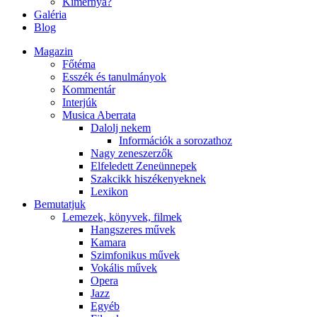
Kimernya?
Galéria
Blog
Magazin
Főtéma
Esszék és tanulmányok
Kommentár
Interjúk
Musica Aberrata
Dalolj nekem
Információk a sorozathoz
Nagy zeneszerzők
Elfeledett Zeneünnepek
Szakcikk hiszékenyeknek
Lexikon
Bemutatjuk
Lemezek, könyvek, filmek
Hangszeres művek
Kamara
Szimfonikus művek
Vokális művek
Opera
Jazz
Egyéb