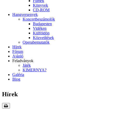
Filmek
Könyvek
CD-ROM
Hangversenyek
Koncertbeszámolók
Budapesten
Vidéken
Külföldön
Közvetítések
Operabemutatók
Hírek
Fórum
Ajánló
Feladványok
Játék
KIMERNYA?
Galéria
Blog
Hírek