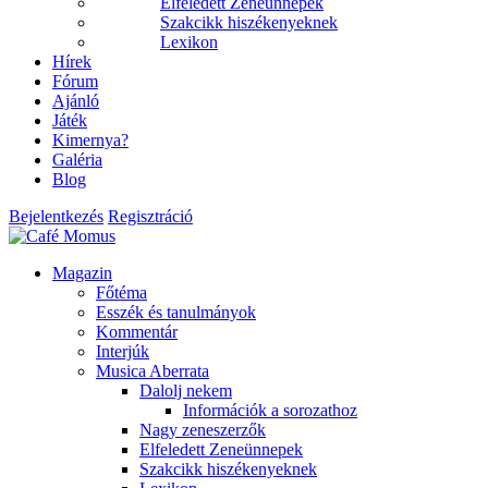
Elfeledett Zeneünnepek
Szakcikk hiszékenyeknek
Lexikon
Hírek
Fórum
Ajánló
Játék
Kimernya?
Galéria
Blog
Bejelentkezés
Regisztráció
Magazin
Főtéma
Esszék és tanulmányok
Kommentár
Interjúk
Musica Aberrata
Dalolj nekem
Információk a sorozathoz
Nagy zeneszerzők
Elfeledett Zeneünnepek
Szakcikk hiszékenyeknek