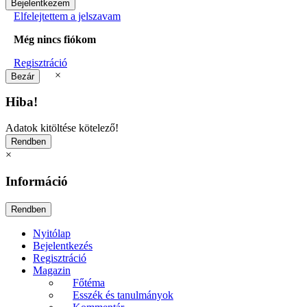
Elfelejtettem a jelszavam
Még nincs fiókom
Regisztráció
×
Hiba!
Adatok kitöltése kötelező!
×
Információ
Nyitólap
Bejelentkezés
Regisztráció
Magazin
Főtéma
Esszék és tanulmányok