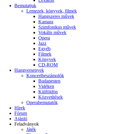
Lexikon
Bemutatjuk
Lemezek, könyvek, filmek
Hangszeres művek
Kamara
Szimfonikus művek
Vokális művek
Opera
Jazz
Egyéb
Filmek
Könyvek
CD-ROM
Hangversenyek
Koncertbeszámolók
Budapesten
Vidéken
Külföldön
Közvetítések
Operabemutatók
Hírek
Fórum
Ajánló
Feladványok
Játék