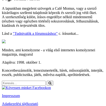
A lapunkban megjelent szövegek a Café Momus, vagy a szerző
kizárólagos szellemi tulajdonát képezik és szerzői jog védi őket.
A szerkesztőség külön, írásos engedélye nélkül mindennemű
(részben vagy egészben történő) sokszorosításuk, felhasználásuk,
kiadásuk és terjesztésük tilos.
Lásd a
"Tudnivalók a fórumozáshoz"
c. írásunkat...
Minden, ami komolyzene - a világ első internetes komolyzenei
magazinja, magyarul
Alapítva: 1998. október 1.
Koncertbeszámolók, lemezismertetők, hírek, műsorajánlók, interjúk,
esszék, publicisztika, játék, művész-naplók, apróhirdetések.
Impresszum
Adatkezelési tájékoztató