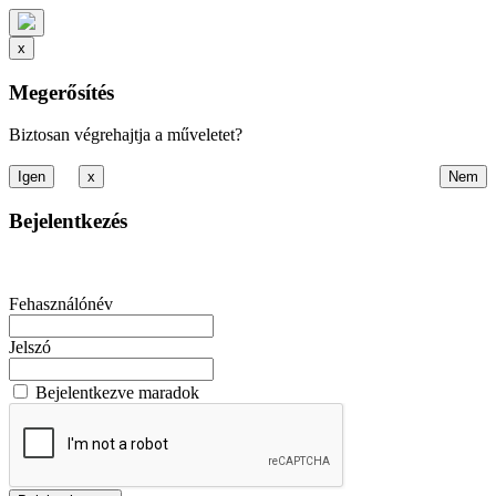
x
Megerősítés
Biztosan végrehajtja a műveletet?
x
Bejelentkezés
Fehasználónév
Jelszó
Bejelentkezve maradok