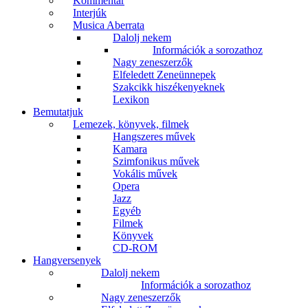
Kommentár
Interjúk
Musica Aberrata
Dalolj nekem
Információk a sorozathoz
Nagy zeneszerzők
Elfeledett Zeneünnepek
Szakcikk hiszékenyeknek
Lexikon
Bemutatjuk
Lemezek, könyvek, filmek
Hangszeres művek
Kamara
Szimfonikus művek
Vokális művek
Opera
Jazz
Egyéb
Filmek
Könyvek
CD-ROM
Hangversenyek
Dalolj nekem
Információk a sorozathoz
Nagy zeneszerzők