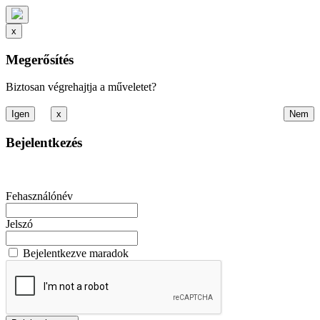
x
Megerősítés
Biztosan végrehajtja a műveletet?
x
Bejelentkezés
Fehasználónév
Jelszó
Bejelentkezve maradok