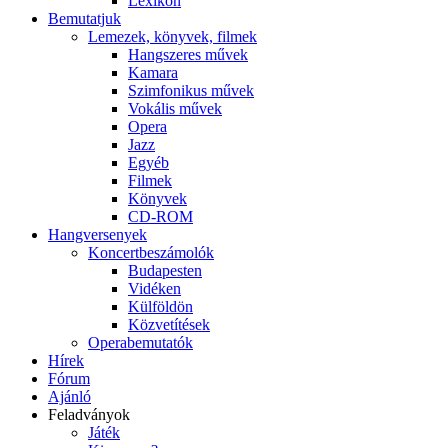
Lexikon
Bemutatjuk
Lemezek, könyvek, filmek
Hangszeres művek
Kamara
Szimfonikus művek
Vokális művek
Opera
Jazz
Egyéb
Filmek
Könyvek
CD-ROM
Hangversenyek
Koncertbeszámolók
Budapesten
Vidéken
Külföldön
Közvetítések
Operabemutatók
Hírek
Fórum
Ajánló
Feladványok
Játék