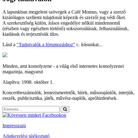
A lapunkban megjelent szövegek a Café Momus, vagy a szerző
kizárólagos szellemi tulajdonát képezik és szerzői jog védi őket.
A szerkesztőség külön, írásos engedélye nélkül mindennemű
(részben vagy egészben történő) sokszorosításuk, felhasználásuk,
kiadásuk és terjesztésük tilos.
Lásd a
"Tudnivalók a fórumozáshoz"
c. írásunkat...
Minden, ami komolyzene - a világ első internetes komolyzenei
magazinja, magyarul
Alapítva: 1998. október 1.
Koncertbeszámolók, lemezismertetők, hírek, műsorajánlók, interjúk,
esszék, publicisztika, játék, művész-naplók, apróhirdetések.
Impresszum
Adatkezelési tájékoztató