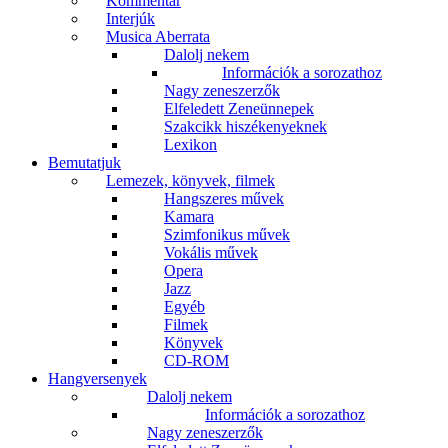
Kommentár
Interjúk
Musica Aberrata
Dalolj nekem
Információk a sorozathoz
Nagy zeneszerzők
Elfeledett Zeneünnepek
Szakcikk hiszékenyeknek
Lexikon
Bemutatjuk
Lemezek, könyvek, filmek
Hangszeres művek
Kamara
Szimfonikus művek
Vokális művek
Opera
Jazz
Egyéb
Filmek
Könyvek
CD-ROM
Hangversenyek
Dalolj nekem
Információk a sorozathoz
Nagy zeneszerzők