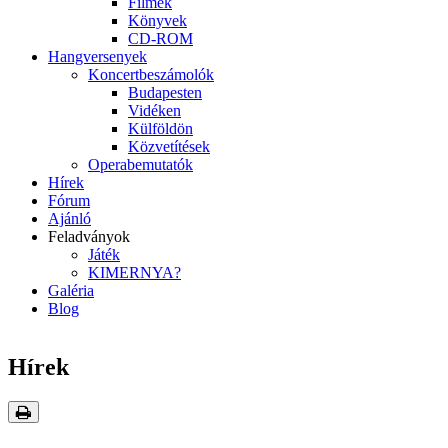
Filmek
Könyvek
CD-ROM
Hangversenyek
Koncertbeszámolók
Budapesten
Vidéken
Külföldön
Közvetítések
Operabemutatók
Hírek
Fórum
Ajánló
Feladványok
Játék
KIMERNYA?
Galéria
Blog
Hírek