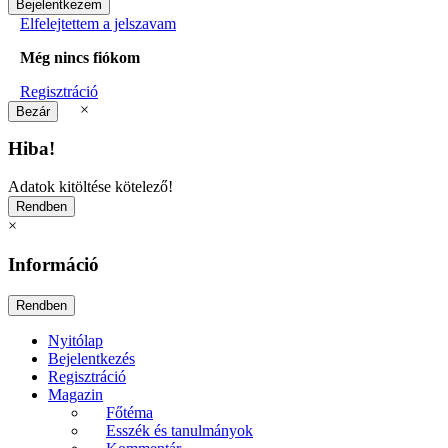
Elfelejtettem a jelszavam
Még nincs fiókom
Regisztráció
×
Hiba!
Adatok kitöltése kötelező!
×
Információ
Nyitólap
Bejelentkezés
Regisztráció
Magazin
Főtéma
Esszék és tanulmányok