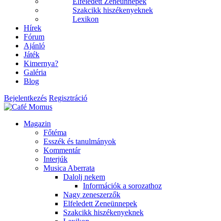
Elfeledett Zeneünnepek
Szakcikk hiszékenyeknek
Lexikon
Hírek
Fórum
Ajánló
Játék
Kimernya?
Galéria
Blog
Bejelentkezés
Regisztráció
Magazin
Főtéma
Esszék és tanulmányok
Kommentár
Interjúk
Musica Aberrata
Dalolj nekem
Információk a sorozathoz
Nagy zeneszerzők
Elfeledett Zeneünnepek
Szakcikk hiszékenyeknek