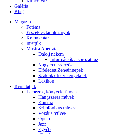
Kimernya?
Galéria
Blog
Magazin
Főtéma
Esszék és tanulmányok
Kommentár
Interjúk
Musica Aberrata
Dalolj nekem
Információk a sorozathoz
Nagy zeneszerzők
Elfeledett Zeneünnepek
Szakcikk hiszékenyeknek
Lexikon
Bemutatjuk
Lemezek, könyvek, filmek
Hangszeres művek
Kamara
Szimfonikus művek
Vokális művek
Opera
Jazz
Egyéb