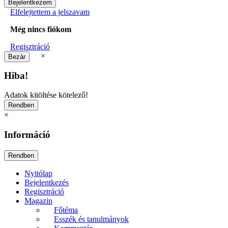
Elfelejtettem a jelszavam
Még nincs fiókom
Regisztráció
×
Hiba!
Adatok kitöltése kötelező!
×
Információ
Nyitólap
Bejelentkezés
Regisztráció
Magazin
Főtéma
Esszék és tanulmányok