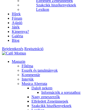
Elfeledett Zeneünnepek
Szakcikk hiszékenyeknek
Lexikon
Hírek
Fórum
Ajánló
Játék
Kimernya?
Galéria
Blog
Bejelentkezés
Regisztráció
Magazin
Főtéma
Esszék és tanulmányok
Kommentár
Interjúk
Musica Aberrata
Dalolj nekem
Információk a sorozathoz
Nagy zeneszerzők
Elfeledett Zeneünnepek
Szakcikk hiszékenyeknek