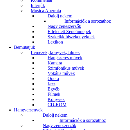
Kommentár
Interjúk
Musica Aberrata
Dalolj nekem
Információk a sorozathoz
Nagy zeneszerzők
Elfeledett Zeneünnepek
Szakcikk hiszékenyeknek
Lexikon
Bemutatjuk
Lemezek, könyvek, filmek
Hangszeres művek
Kamara
Szimfonikus művek
Vokális művek
Opera
Jazz
Egyéb
Filmek
Könyvek
CD-ROM
Hangversenyek
Dalolj nekem
Információk a sorozathoz
Nagy zeneszerzők