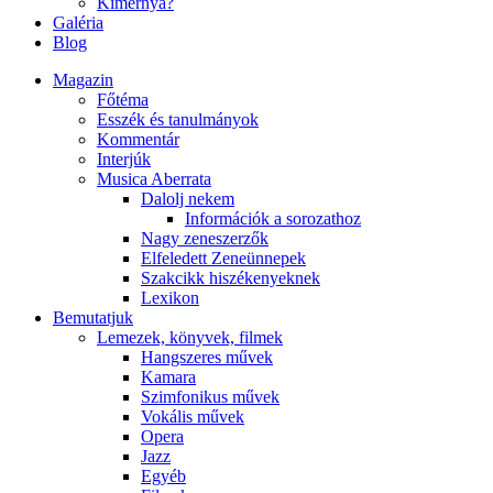
Kimernya?
Galéria
Blog
Magazin
Főtéma
Esszék és tanulmányok
Kommentár
Interjúk
Musica Aberrata
Dalolj nekem
Információk a sorozathoz
Nagy zeneszerzők
Elfeledett Zeneünnepek
Szakcikk hiszékenyeknek
Lexikon
Bemutatjuk
Lemezek, könyvek, filmek
Hangszeres művek
Kamara
Szimfonikus művek
Vokális művek
Opera
Jazz
Egyéb