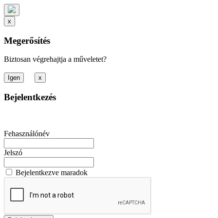
x
Megerősítés
Biztosan végrehajtja a műveletet?
x
Bejelentkezés
Fehasználónév
Jelszó
Bejelentkezve maradok