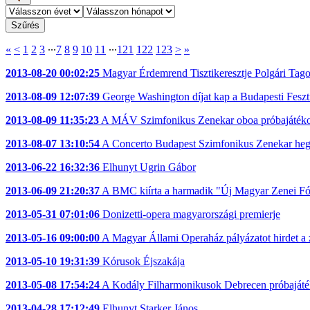
«
<
1
2
3
∙∙∙
7
8
9
10
11
∙∙∙
121
122
123
>
»
2013-08-20 00:02:25
Magyar Érdemrend Tisztikeresztje Polgári Tagoz
2013-08-09 12:07:39
George Washington díjat kap a Budapesti Feszti
2013-08-09 11:35:23
A MÁV Szimfonikus Zenekar oboa próbajátékot
2013-08-07 13:10:54
A Concerto Budapest Szimfonikus Zenekar hege
2013-06-22 16:32:36
Elhunyt Ugrin Gábor
2013-06-09 21:20:37
A BMC kiírta a harmadik "Új Magyar Zenei Fó
2013-05-31 07:01:06
Donizetti-opera magyarországi premierje
2013-05-16 09:00:00
A Magyar Állami Operaház pályázatot hirdet a z
2013-05-10 19:31:39
Kórusok Éjszakája
2013-05-08 17:54:24
A Kodály Filharmonikusok Debrecen próbajátékot
2013-04-28 17:12:49
Elhunyt Starker János