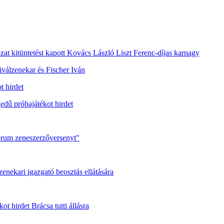
at kitüntetést kapott Kovács László Liszt Ferenc-díjas karnagy
válzenekar és Fischer Iván
 hirdet
dű próbajátékot hirdet
rum zeneszerzőversenyt"
enekari igazgató beosztás ellátására
 hirdet Brácsa tutti állásra