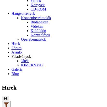
Filmek
Könyvek
CD-ROM
Hangversenyek
Koncertbeszámolók
Budapesten
Vidéken
Külföldön
Közvetítések
Operabemutatók
Hírek
Fórum
Ajánló
Feladványok
Játék
KIMERNYA?
Galéria
Blog
Hírek
