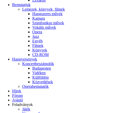
Lexikon
Bemutatjuk
Lemezek, könyvek, filmek
Hangszeres művek
Kamara
Szimfonikus művek
Vokális művek
Opera
Jazz
Egyéb
Filmek
Könyvek
CD-ROM
Hangversenyek
Koncertbeszámolók
Budapesten
Vidéken
Külföldön
Közvetítések
Operabemutatók
Hírek
Fórum
Ajánló
Feladványok
Játék