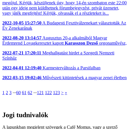
megújul. Kérjük, készüljenek úgy, hogy 14-én szombaton este 22:00
után egy ideig nem küldhetnek fórumbejegyzést, privát üzenetet,
vagy játék megfejtést! Kérjük, olvassák el a részleteket is...
2022-10-05 15:27:50
A Budapesti Fesztiválzenekart választották Az
Év Zenekarának
2022-08-20 13:14:57
Augusztus 20-a alkalmából Magyar
Érdemrend Lovagkeresztet kapott
Karasszon Dezső
orgonaművész,
2022-07-21 17:20:11
Meghallgatást hirdet a Szegedi Nemzeti
Színház
2022-04-01 12:19:40
Karmesterváltozás a Parsifalban
2022-03-15 19:02:46
Művészeti kitüntetések a magyar zenei életben
1
2
3
∙∙∙
60
61
62
∙∙∙
121
122
123
>
»
Jogi tudnivalók
A lapunkban megjelent szövegek a Café Momus, vagy a szerző