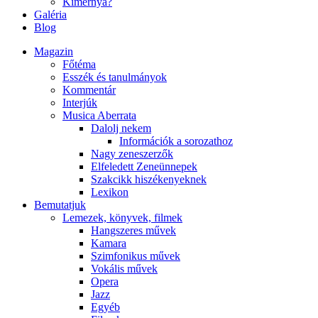
Kimernya?
Galéria
Blog
Magazin
Főtéma
Esszék és tanulmányok
Kommentár
Interjúk
Musica Aberrata
Dalolj nekem
Információk a sorozathoz
Nagy zeneszerzők
Elfeledett Zeneünnepek
Szakcikk hiszékenyeknek
Lexikon
Bemutatjuk
Lemezek, könyvek, filmek
Hangszeres művek
Kamara
Szimfonikus művek
Vokális művek
Opera
Jazz
Egyéb