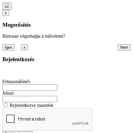
x
Megerősítés
Biztosan végrehajtja a műveletet?
x
Bejelentkezés
Fehasználónév
Jelszó
Bejelentkezve maradok