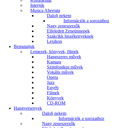
Kommentár
Interjúk
Musica Aberrata
Dalolj nekem
Információk a sorozathoz
Nagy zeneszerzők
Elfeledett Zeneünnepek
Szakcikk hiszékenyeknek
Lexikon
Bemutatjuk
Lemezek, könyvek, filmek
Hangszeres művek
Kamara
Szimfonikus művek
Vokális művek
Opera
Jazz
Egyéb
Filmek
Könyvek
CD-ROM
Hangversenyek
Dalolj nekem
Információk a sorozathoz
Nagy zeneszerzők