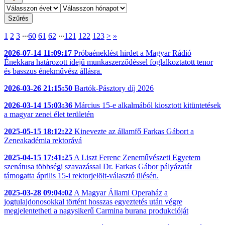
1
2
3
∙∙∙
60
61
62
∙∙∙
121
122
123
>
»
2026-07-14 11:09:17
Próbaéneklést hirdet a Magyar Rádió
Énekkara határozott idejű munkaszerződéssel foglalkoztatott tenor
és basszus énekművész állásra.
2026-03-26 21:15:50
Bartók-Pásztory díj 2026
2026-03-14 15:03:36
Március 15-e alkalmából kiosztott kitüntetések
a magyar zenei élet területén
2025-05-15 18:12:22
Kinevezte az államfő Farkas Gábort a
Zeneakadémia rektorává
2025-04-15 17:41:25
A Liszt Ferenc Zeneművészeti Egyetem
szenátusa többségi szavazással Dr. Farkas Gábor pályázatát
támogatta április 15-i rektorjelölt-választó ülésén.
2025-03-28 09:04:02
A Magyar Állami Operaház a
jogtulajdonosokkal történt hosszas egyeztetés után végre
megjelentetheti a nagysikerű Carmina burana produkcióját