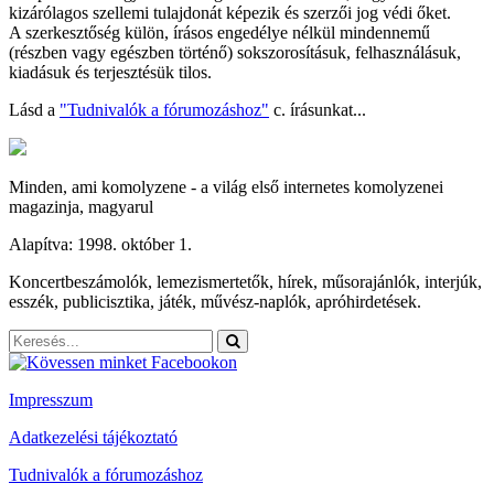
kizárólagos szellemi tulajdonát képezik és szerzői jog védi őket.
A szerkesztőség külön, írásos engedélye nélkül mindennemű
(részben vagy egészben történő) sokszorosításuk, felhasználásuk,
kiadásuk és terjesztésük tilos.
Lásd a
"Tudnivalók a fórumozáshoz"
c. írásunkat...
Minden, ami komolyzene - a világ első internetes komolyzenei
magazinja, magyarul
Alapítva: 1998. október 1.
Koncertbeszámolók, lemezismertetők, hírek, műsorajánlók, interjúk,
esszék, publicisztika, játék, művész-naplók, apróhirdetések.
Impresszum
Adatkezelési tájékoztató
Tudnivalók a fórumozáshoz