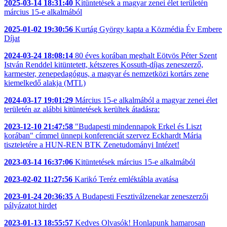
2025-03-14 18:31:40
Kitüntetések a magyar zenei élet területén
március 15-e alkalmából
2025-01-02 19:30:56
Kurtág György kapta a Közmédia Év Embere
Díjat
2024-03-24 18:08:14
80 éves korában meghalt Eötvös Péter Szent
István Renddel kitüntetett, kétszeres Kossuth-díjas zeneszerző,
karmester, zenepedagógus, a magyar és nemzetközi kortárs zene
kiemelkedő alakja (MTI.)
2024-03-17 19:01:29
Március 15-e alkalmából a magyar zenei élet
területén az alábbi kitüntetések kerültek átadásra:
2023-12-10 21:47:58
"Budapesti mindennapok Erkel és Liszt
korában" címmel ünnepi konferenciát szervez Eckhardt Mária
tiszteletére a HUN-REN BTK Zenetudományi Intézet!
2023-03-14 16:37:06
Kitüntetések március 15-e alkalmából
2023-02-02 11:27:56
Karikó Teréz emléktábla avatása
2023-01-24 20:36:35
A Budapesti Fesztiválzenekar zeneszerzői
pályázatot hirdet
2023-01-13 18:55:57
Kedves Olvasók! Honlapunk hamarosan