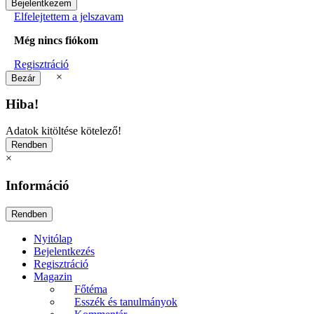
Elfelejtettem a jelszavam
Még nincs fiókom
Regisztráció
×
Hiba!
Adatok kitöltése kötelező!
×
Információ
Nyitólap
Bejelentkezés
Regisztráció
Magazin
Főtéma
Esszék és tanulmányok