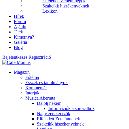
Elfeledett Zeneünnepek
Szakcikk hiszékenyeknek
Lexikon
Hírek
Fórum
Ajánló
Játék
Kimernya?
Galéria
Blog
Bejelentkezés
Regisztráció
Magazin
Főtéma
Esszék és tanulmányok
Kommentár
Interjúk
Musica Aberrata
Dalolj nekem
Információk a sorozathoz
Nagy zeneszerzők
Elfeledett Zeneünnepek
Szakcikk hiszékenyeknek