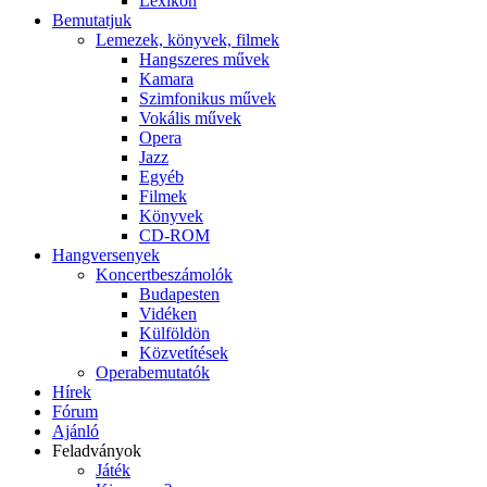
Lexikon
Bemutatjuk
Lemezek, könyvek, filmek
Hangszeres művek
Kamara
Szimfonikus művek
Vokális művek
Opera
Jazz
Egyéb
Filmek
Könyvek
CD-ROM
Hangversenyek
Koncertbeszámolók
Budapesten
Vidéken
Külföldön
Közvetítések
Operabemutatók
Hírek
Fórum
Ajánló
Feladványok
Játék