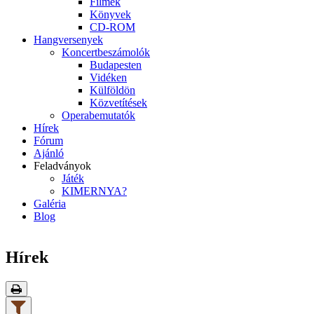
Filmek
Könyvek
CD-ROM
Hangversenyek
Koncertbeszámolók
Budapesten
Vidéken
Külföldön
Közvetítések
Operabemutatók
Hírek
Fórum
Ajánló
Feladványok
Játék
KIMERNYA?
Galéria
Blog
Hírek
