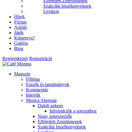
Elfeledett Zeneünnepek
Szakcikk hiszékenyeknek
Lexikon
Hírek
Fórum
Ajánló
Játék
Kimernya?
Galéria
Blog
Bejelentkezés
Regisztráció
Magazin
Főtéma
Esszék és tanulmányok
Kommentár
Interjúk
Musica Aberrata
Dalolj nekem
Információk a sorozathoz
Nagy zeneszerzők
Elfeledett Zeneünnepek
Szakcikk hiszékenyeknek