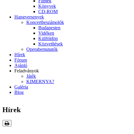
Filmek
Könyvek
CD-ROM
Hangversenyek
Koncertbeszámolók
Budapesten
Vidéken
Külföldön
Közvetítések
Operabemutatók
Hírek
Fórum
Ajánló
Feladványok
Játék
KIMERNYA?
Galéria
Blog
Hírek