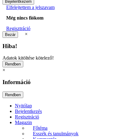
Elfelejtettem a jelszavam
Még nincs fiókom
Regisztráció
×
Hiba!
Adatok kitöltése kötelező!
×
Információ
Nyitólap
Bejelentkezés
Regisztráció
Magazin
Főtéma
Esszék és tanulmányok