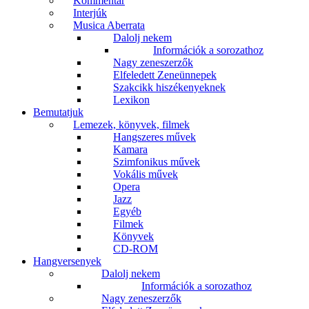
Kommentár
Interjúk
Musica Aberrata
Dalolj nekem
Információk a sorozathoz
Nagy zeneszerzők
Elfeledett Zeneünnepek
Szakcikk hiszékenyeknek
Lexikon
Bemutatjuk
Lemezek, könyvek, filmek
Hangszeres művek
Kamara
Szimfonikus művek
Vokális művek
Opera
Jazz
Egyéb
Filmek
Könyvek
CD-ROM
Hangversenyek
Dalolj nekem
Információk a sorozathoz
Nagy zeneszerzők