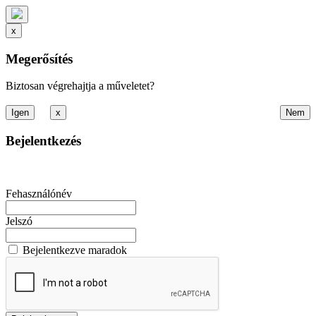
x
Megerősítés
Biztosan végrehajtja a műveletet?
x
Bejelentkezés
Fehasználónév
Jelszó
Bejelentkezve maradok