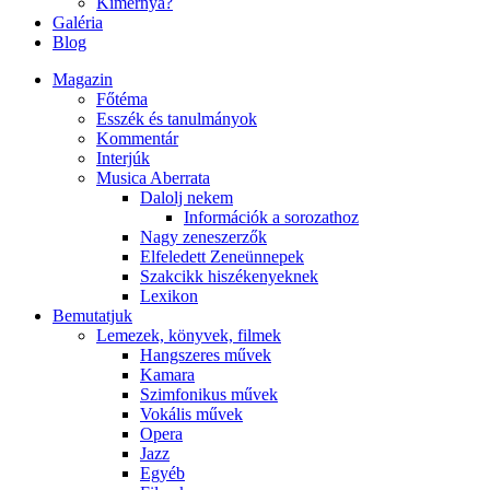
Kimernya?
Galéria
Blog
Magazin
Főtéma
Esszék és tanulmányok
Kommentár
Interjúk
Musica Aberrata
Dalolj nekem
Információk a sorozathoz
Nagy zeneszerzők
Elfeledett Zeneünnepek
Szakcikk hiszékenyeknek
Lexikon
Bemutatjuk
Lemezek, könyvek, filmek
Hangszeres művek
Kamara
Szimfonikus művek
Vokális művek
Opera
Jazz
Egyéb