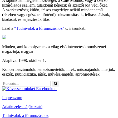
A lapunkban megjelent szövegek a Café Momus, vagy a szerző
kizárólagos szellemi tulajdonát képezik és szerzői jog védi őket.
A szerkesztőség külön, írásos engedélye nélkül mindennemű
(részben vagy egészben történő) sokszorosításuk, felhasználásuk,
kiadásuk és terjesztésük tilos.
Lásd a
"Tudnivalók a fórumozáshoz"
c. írásunkat...
Minden, ami komolyzene - a világ első internetes komolyzenei
magazinja, magyarul
Alapítva: 1998. október 1.
Koncertbeszámolók, lemezismertetők, hírek, műsorajánlók, interjúk,
esszék, publicisztika, játék, művész-naplók, apróhirdetések.
Impresszum
Adatkezelési tájékoztató
Tudnivalók a fórumozáshoz