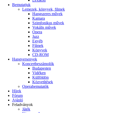
Lexikon
Bemutatjuk
Lemezek, könyvek, filmek
Hangszeres művek
Kamara
Szimfonikus művek
Vokális művek
Opera
Jazz
Egyéb
Filmek
Könyvek
CD-ROM
Hangversenyek
Koncertbeszámolók
Budapesten
Vidéken
Külföldön
Közvetítések
Operabemutatók
Hírek
Fórum
Ajánló
Feladványok
Játék