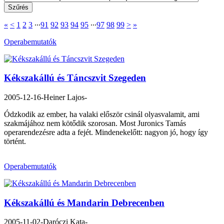
«
<
1
2
3
∙∙∙
91
92
93
94
95
∙∙∙
97
98
99
>
»
Operabemutatók
Kékszakállú és Táncszvit Szegeden
2005-12-16
-Heiner Lajos-
Ódzkodik az ember, ha valaki először csinál olyasvalamit, ami
szakmájához nem kötődik szorosan. Most Juronics Tamás
operarendezésre adta a fejét. Mindenekelőtt: nagyon jó, hogy így
történt.
Operabemutatók
Kékszakállú és Mandarin Debrecenben
2005-11-02
-Daróczi Kata-