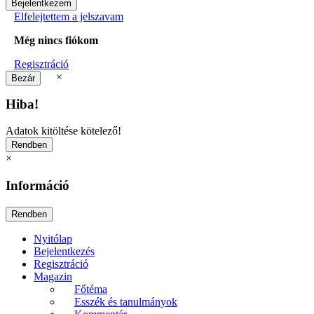
Elfelejtettem a jelszavam
Még nincs fiókom
Regisztráció
×
Hiba!
Adatok kitöltése kötelező!
×
Információ
Nyitólap
Bejelentkezés
Regisztráció
Magazin
Főtéma
Esszék és tanulmányok