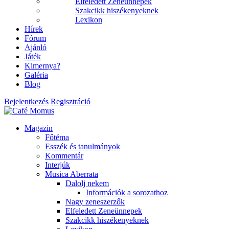
Elfeledett Zeneünnepek
Szakcikk hiszékenyeknek
Lexikon
Hírek
Fórum
Ajánló
Játék
Kimernya?
Galéria
Blog
Bejelentkezés
Regisztráció
Magazin
Főtéma
Esszék és tanulmányok
Kommentár
Interjúk
Musica Aberrata
Dalolj nekem
Információk a sorozathoz
Nagy zeneszerzők
Elfeledett Zeneünnepek
Szakcikk hiszékenyeknek