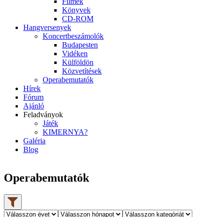
Filmek
Könyvek
CD-ROM
Hangversenyek
Koncertbeszámolók
Budapesten
Vidéken
Külföldön
Közvetítések
Operabemutatók
Hírek
Fórum
Ajánló
Feladványok
Játék
KIMERNYA?
Galéria
Blog
Operabemutatók
