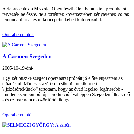
A debreceniek a Miskolci Operafesztiválon bemutatott produkciót
tervezték be őszre, de a történtek következtében kénytelenek voltak
lemondani róla, és új koncepciót kellett kidolgozniuk.
Operabemutatók
A Carmen Szegeden
2005-10-19
-dni-
Egy-két büszke szegedi operabarát próbált jó előre elijeszteni az
előadástól. Már csak azért sem sikerült nekik, mert
\"jelzésértékűnek\" tartottam, hogy az évad legelső, legfrissebb -
minden szempontból új - produkciójával éppen Szegeden állnak elő
- és ez már nem először történik így.
Operabemutatók