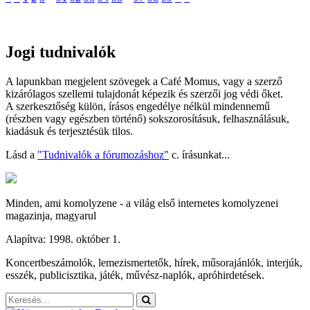
Jogi tudnivalók
A lapunkban megjelent szövegek a Café Momus, vagy a szerző
kizárólagos szellemi tulajdonát képezik és szerzői jog védi őket.
A szerkesztőség külön, írásos engedélye nélkül mindennemű
(részben vagy egészben történő) sokszorosításuk, felhasználásuk,
kiadásuk és terjesztésük tilos.
Lásd a
"Tudnivalók a fórumozáshoz"
c. írásunkat...
Minden, ami komolyzene - a világ első internetes komolyzenei
magazinja, magyarul
Alapítva: 1998. október 1.
Koncertbeszámolók, lemezismertetők, hírek, műsorajánlók, interjúk,
esszék, publicisztika, játék, művész-naplók, apróhirdetések.