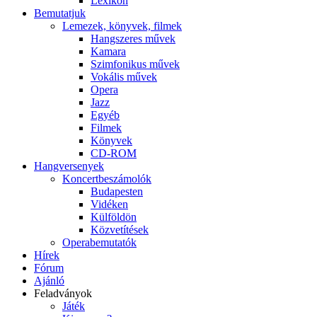
Lexikon
Bemutatjuk
Lemezek, könyvek, filmek
Hangszeres művek
Kamara
Szimfonikus művek
Vokális művek
Opera
Jazz
Egyéb
Filmek
Könyvek
CD-ROM
Hangversenyek
Koncertbeszámolók
Budapesten
Vidéken
Külföldön
Közvetítések
Operabemutatók
Hírek
Fórum
Ajánló
Feladványok
Játék