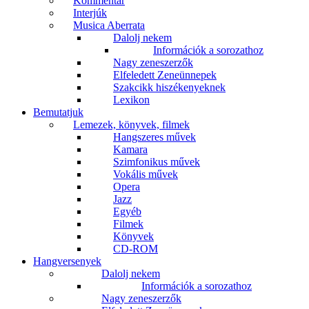
Kommentár
Interjúk
Musica Aberrata
Dalolj nekem
Információk a sorozathoz
Nagy zeneszerzők
Elfeledett Zeneünnepek
Szakcikk hiszékenyeknek
Lexikon
Bemutatjuk
Lemezek, könyvek, filmek
Hangszeres művek
Kamara
Szimfonikus művek
Vokális művek
Opera
Jazz
Egyéb
Filmek
Könyvek
CD-ROM
Hangversenyek
Dalolj nekem
Információk a sorozathoz
Nagy zeneszerzők