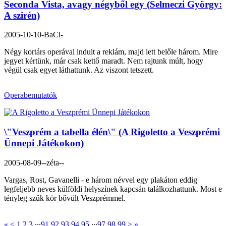
Seconda Vista, avagy négyből egy (Selmeczi György:
A szirén)
2005-10-10
-BaCi-
Négy kortárs operával indult a reklám, majd lett belőle három. Mire
jegyet kértünk, már csak kettő maradt. Nem rajtunk múlt, hogy
végül csak egyet láthattunk. Az viszont tetszett.
Operabemutatók
\"Veszprém a tabella élén\" (A Rigoletto a Veszprémi
Ünnepi Játékokon)
2005-08-09
--zéta--
Vargas, Rost, Gavanelli - e három névvel egy plakáton eddig
legfeljebb neves külföldi helyszínek kapcsán találkozhattunk. Most e
tényleg szűk kör bővült Veszprémmel.
«
<
1
2
3
∙∙∙
91
92
93
94
95
∙∙∙
97
98
99
>
»