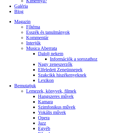
Kimernya?
Galéria
Blog
Magazin
Főtéma
Esszék és tanulmányok
Kommentár
Interjúk
Musica Aberrata
Dalolj nekem
Információk a sorozathoz
Nagy zeneszerzők
Elfeledett Zeneünnepek
Szakcikk hiszékenyeknek
Lexikon
Bemutatjuk
Lemezek, könyvek, filmek
Hangszeres művek
Kamara
Szimfonikus művek
Vokális művek
Opera
Jazz
Egyéb