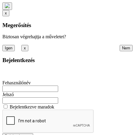
x
Megerősítés
Biztosan végrehajtja a műveletet?
x
Bejelentkezés
Fehasználónév
Jelszó
Bejelentkezve maradok