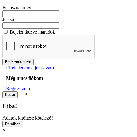
Fehasználónév
Jelszó
Bejelentkezve maradok
Elfelejtettem a jelszavam
Még nincs fiókom
Regisztráció
×
Hiba!
Adatok kitöltése kötelező!
×