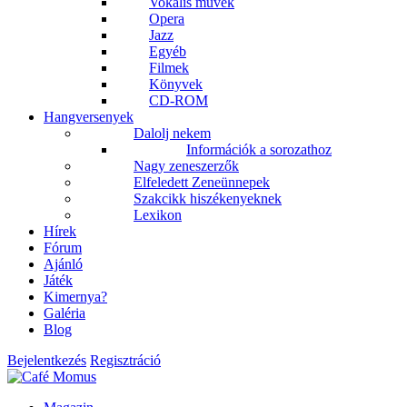
Vokális művek
Opera
Jazz
Egyéb
Filmek
Könyvek
CD-ROM
Hangversenyek
Dalolj nekem
Információk a sorozathoz
Nagy zeneszerzők
Elfeledett Zeneünnepek
Szakcikk hiszékenyeknek
Lexikon
Hírek
Fórum
Ajánló
Játék
Kimernya?
Galéria
Blog
Bejelentkezés
Regisztráció