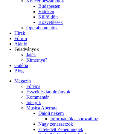
Koncertbeszámolók
Budapesten
Vidéken
Külföldön
Közvetítések
Operabemutatók
Hírek
Fórum
Ajánló
Feladványok
Játék
Kimernya?
Galéria
Blog
Magazin
Főtéma
Esszék és tanulmányok
Kommentár
Interjúk
Musica Aberrata
Dalolj nekem
Információk a sorozathoz
Nagy zeneszerzők
Elfeledett Zeneünnepek