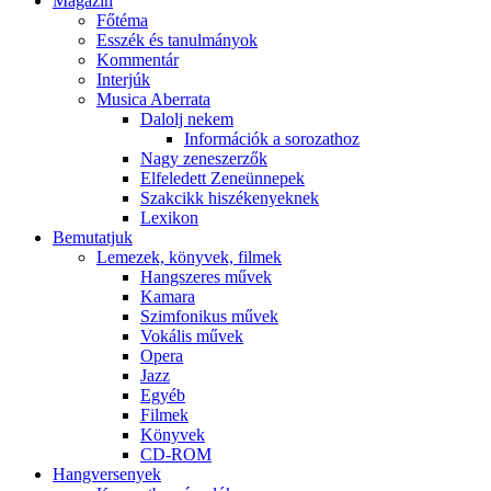
Magazin
Főtéma
Esszék és tanulmányok
Kommentár
Interjúk
Musica Aberrata
Dalolj nekem
Információk a sorozathoz
Nagy zeneszerzők
Elfeledett Zeneünnepek
Szakcikk hiszékenyeknek
Lexikon
Bemutatjuk
Lemezek, könyvek, filmek
Hangszeres művek
Kamara
Szimfonikus művek
Vokális művek
Opera
Jazz
Egyéb
Filmek
Könyvek
CD-ROM
Hangversenyek