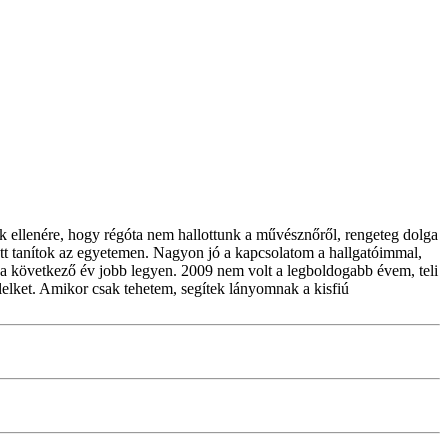
nak ellenére, hogy régóta nem hallottunk a művésznőről, rengeteg dolga
tt tanítok az egyetemen. Nagyon jó a kapcsolatom a hallgatóimmal,
 a következő év jobb legyen. 2009 nem volt a legboldogabb évem, teli
lelket. Amikor csak tehetem, segítek lányomnak a kisfiú