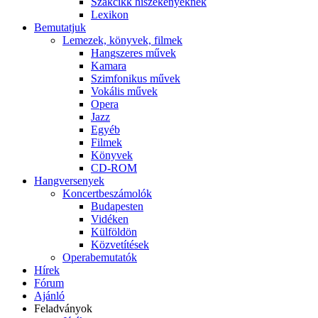
Szakcikk hiszékenyeknek
Lexikon
Bemutatjuk
Lemezek, könyvek, filmek
Hangszeres művek
Kamara
Szimfonikus művek
Vokális művek
Opera
Jazz
Egyéb
Filmek
Könyvek
CD-ROM
Hangversenyek
Koncertbeszámolók
Budapesten
Vidéken
Külföldön
Közvetítések
Operabemutatók
Hírek
Fórum
Ajánló
Feladványok