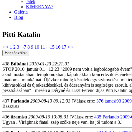
Játék
KIMERNYA?
Galéria
Blog
Pitti Katalin
«
<
1
2
3
∙∙∙
7
8
9
10
11
∙∙∙
15
16
17
>
»
438
Búbánat
2010-01-20 22:21:01
STOP 2010. január 01. | 12:23 "2009 nem volt a legboldogabb évem" - P
akad mostanában: templomokban, kápolnákban koncertezik és éneket ta
imádom a munkámat. Újévkor mindig készítek egy számvetést, mit tette
kihívásokkal és újrakezdésekkel, és édesanyám is segítségre szorult,
pesztrálásában" - meséli a Déryné és Liszt Ferenc-díjas Pitti Katalin 
437
Parlando
2009-08-13 09:12:33
[Válasz erre:
376 tamcsi93 2009
Basszista.
436
tiramisu
2009-08-10 13:08:01
[Válasz erre:
435 Parlando 2009-
Ugyan , Virághnak fiatal, szép szőke neje van. ha jól tudom a 3.!