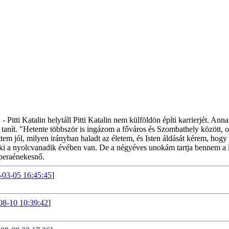
itti Katalin helytáll Pitti Katalin nem külföldön építi karrierjét. An
nít. "Hetente többször is ingázom a főváros és Szombathely között, o
m jól, milyen irányban haladt az életem, és Isten áldását kérem, hogy
 aki a nyolcvanadik évében van. De a négyéves unokám tartja bennem a 
operaénekesnő.
-03-05 16:45:45
]
08-10 10:39:42
]