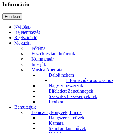
Információ
Nyitólap
Bejelentkezés
Regisztráció
Magazin
Főtéma
Esszék és tanulmányok
Kommentár
Interjúk
Musica Aberrata
Dalolj nekem
Információk a sorozathoz
Nagy zeneszerzők
Elfeledett Zeneünnepek
Szakcikk hiszékenyeknek
Lexikon
Bemutatjuk
Lemezek, könyvek, filmek
Hangszeres művek
Kamara
Szimfonikus művek