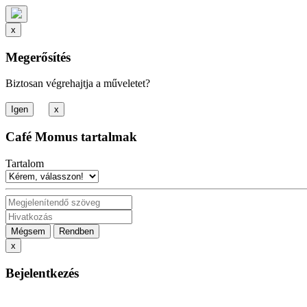
x
Megerősítés
Biztosan végrehajtja a műveletet?
x
Café Momus tartalmak
Tartalom
Mégsem
Rendben
x
Bejelentkezés