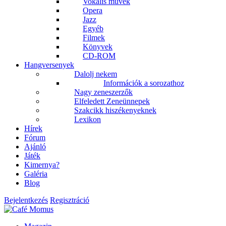
Vokális művek
Opera
Jazz
Egyéb
Filmek
Könyvek
CD-ROM
Hangversenyek
Dalolj nekem
Információk a sorozathoz
Nagy zeneszerzők
Elfeledett Zeneünnepek
Szakcikk hiszékenyeknek
Lexikon
Hírek
Fórum
Ajánló
Játék
Kimernya?
Galéria
Blog
Bejelentkezés
Regisztráció