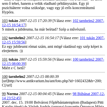
sem ő tehet, hanem a velük eladható példányszám. Egy jó
pszichiáterre volna szüksége, vagy egy jó erős koncentrátumú
Hypóra.
103
tukán
2007-12-15 17:20:39
[Válasz erre:
102 tarnhelm2 2007-
12-15 16:54:17
]
S minek a jubileuma, ha már beírtad? Szép a művésznő.
102
tarnhelm2
2007-12-15 16:54:17
[Válasz erre:
101 tukán 2007-
12-15 15:59:56
]
Ez egy jubileumi római szám, ami mögé ráadásul egy szép képet is
elrejtettem. :))
101
tukán
2007-12-15 15:59:56
[Válasz erre:
100 tarnhelm2 2007-
12-15 08:00:39
]
Miért e C betű?
100
tarnhelm2
2007-12-15 08:00:39
[url]http://www.antikvarium.hu/ant/foto.php?id=1602432&h=200;
C[/url]
99
Norma
2007-12-15 00:04:45
[Válasz erre:
98 Búbánat 2007-12-
14 23:52:45
]
2007. dec. 15. 19:00 Belvárosi Főplébániatemplom (Budapest) Pitti
Katalin (ének) és Virágh András (orgona) koncertje Ómagyar Mária-