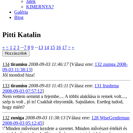
Játék
KIMERNYA?
Galéria
Blog
Pitti Katalin
«
<
1
2
3
∙∙∙
7
8
9
∙∙∙
13
14
15
16
17
>
»
134
tiramisu
2008-09-03 11:46:17
[Válasz erre:
132 zuniga 2008-
09-03 11:38:13
]
Jól mondod biza!
133
tiramisu
2008-09-03 11:45:11
[Válasz erre:
131 frushena
2008-09-03 07:57:12
]
Nem vettem semmit a fejembe.... A többi alakítása is remek volt....,
szép is volt , jó is! Csakhát elnyomták. Sajnálatos. Esetleg tudod,
hogy miért?
132
zuniga
2008-09-03 11:38:13
[Válasz erre:
128 WiseGentleman
2008-09-03 05:12:45
]
\"Minden művészet kezdete a szeretet. Minden művészet értékét és