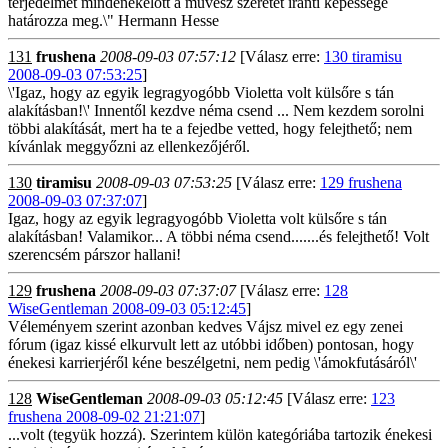
terjedelmét mindenekelőtt a művész szeretet iránti képessége
határozza meg.\" Hermann Hesse
131
frushena
2008-09-03 07:57:12
[Válasz erre:
130 tiramisu
2008-09-03 07:53:25
]
\'Igaz, hogy az egyik legragyogóbb Violetta volt külsőre s tán
alakításban!\' Innentől kezdve néma csend ... Nem kezdem sorolni
többi alakítását, mert ha te a fejedbe vetted, hogy felejthető; nem
kívánlak meggyőzni az ellenkezőjéről.
130
tiramisu
2008-09-03 07:53:25
[Válasz erre:
129 frushena
2008-09-03 07:37:07
]
Igaz, hogy az egyik legragyogóbb Violetta volt külsőre s tán
alakításban! Valamikor... A többi néma csend.......és felejthető! Volt
szerencsém párszor hallani!
129
frushena
2008-09-03 07:37:07
[Válasz erre:
128
WiseGentleman 2008-09-03 05:12:45
]
Véleményem szerint azonban kedves Vájsz mivel ez egy zenei
fórum (igaz kissé elkurvult lett az utóbbi időben) pontosan, hogy
énekesi karrierjéről kéne beszélgetni, nem pedig \'ámokfutásáról\'
128
WiseGentleman
2008-09-03 05:12:45
[Válasz erre:
123
frushena 2008-09-02 21:21:07
]
...volt (tegyük hozzá). Szerintem külön kategóriába tartozik énekesi