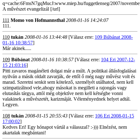
q=cache:6FmsN7gqMucJ:www.miep.hu/fuggetlenseg/2007/nov
A művészet evangelizál [/url]
111
Momo von Hofmannsthal
2008-01-16 14:24:07
111.
110
tukán
2008-01-16 13:44:48
[Válasz erre:
109 Búbánat 2008-
01-16 10:38:57
]
Már akinek.....
109
Búbánat
2008-01-16 10:38:57
[Válasz erre:
104 Eri 2007-12-
15 21:03:16
]
Pitti zavaros magánéleti dolgai már a múlt. A politikai állásfoglalásai
nyilván a másik oldalt zavarják, de ettől ő még nagy művész volt és
marad. Szeretni senkit sem kötelező, személyét utálhatod, nem kell
szimpatizálnod vele,ahogy másokat is megilleti a rajongás vagy
elutasítás tárgya, attól még objektíve nem kell kétségbe vonni
valakinek a művészetét, karizmáját. Véleményednek helyet adtál.
Legyen.
108
tukán
2008-01-15 20:55:43
[Válasz erre:
106 Eri 2008-01-15
17:00:02
]
Kedves Eri! Egy hónapot vártál a válasszal? :-))) Elnézést, nem
akartalak megbántani!