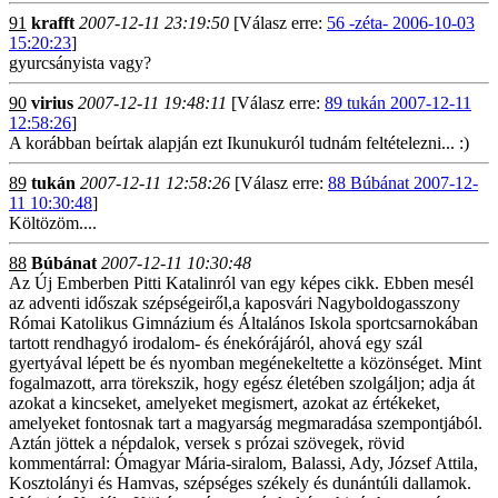
91
krafft
2007-12-11 23:19:50
[Válasz erre:
56 -zéta- 2006-10-03
15:20:23
]
gyurcsányista vagy?
90
virius
2007-12-11 19:48:11
[Válasz erre:
89 tukán 2007-12-11
12:58:26
]
A korábban beírtak alapján ezt Ikunukuról tudnám feltételezni... :)
89
tukán
2007-12-11 12:58:26
[Válasz erre:
88 Búbánat 2007-12-
11 10:30:48
]
Költözöm....
88
Búbánat
2007-12-11 10:30:48
Az Új Emberben Pitti Katalinról van egy képes cikk. Ebben mesél
az adventi időszak szépségeiről,a kaposvári Nagyboldogasszony
Római Katolikus Gimnázium és Általános Iskola sportcsarnokában
tartott rendhagyó irodalom- és énekórájáról, ahová egy szál
gyertyával lépett be és nyomban megénekeltette a közönséget. Mint
fogalmazott, arra törekszik, hogy egész életében szolgáljon; adja át
azokat a kincseket, amelyeket megismert, azokat az értékeket,
amelyeket fontosnak tart a magyarság megmaradása szempontjából.
Aztán jöttek a népdalok, versek s prózai szövegek, rövid
kommentárral: Ómagyar Mária-siralom, Balassi, Ady, József Attila,
Kosztolányi és Hamvas, szépséges székely és dunántúli dallamok.