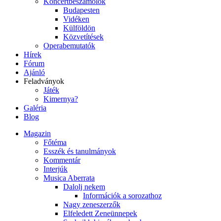
Koncertbeszámolók
Budapesten
Vidéken
Külföldön
Közvetítések
Operabemutatók
Hírek
Fórum
Ajánló
Feladványok
Játék
Kimernya?
Galéria
Blog
Magazin
Főtéma
Esszék és tanulmányok
Kommentár
Interjúk
Musica Aberrata
Dalolj nekem
Információk a sorozathoz
Nagy zeneszerzők
Elfeledett Zeneünnepek