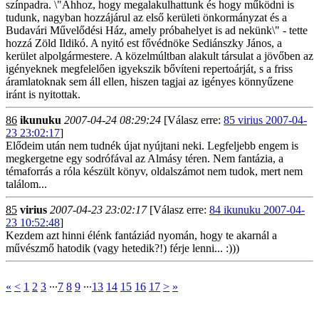
színpadra. \"Ahhoz, hogy megalakulhattunk és hogy működni is
tudunk, nagyban hozzájárul az első kerületi önkormányzat és a
Budavári Művelődési Ház, amely próbahelyet is ad nekünk\" - tette
hozzá Zöld Ildikó. A nyitó est fővédnöke Sediánszky János, a
kerület alpolgármestere. A közelmúltban alakult társulat a jövőben az
igényeknek megfelelően igyekszik bővíteni repertoárját, s a friss
áramlatoknak sem áll ellen, hiszen tagjai az igényes könnyűzene
iránt is nyitottak.
86
ikunuku
2007-04-24 08:29:24
[Válasz erre:
85 virius 2007-04-
23 23:02:17
]
Elődeim után nem tudnék újat nyújtani neki. Legfeljebb engem is
megkergetne egy sodrófával az Almásy téren. Nem fantázia, a
témaforrás a róla készült könyv, oldalszámot nem tudok, mert nem
találom...
85
virius
2007-04-23 23:02:17
[Válasz erre:
84 ikunuku 2007-04-
23 10:52:48
]
Kezdem azt hinni élénk fantáziád nyomán, hogy te akarnál a
művészmő hatodik (vagy hetedik?!) férje lenni... :)))
«
<
1
2
3
∙∙∙
7
8
9
∙∙∙
13
14
15
16
17
>
»