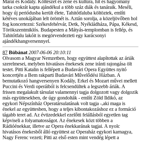
Márai és Kodály. Költészet és zene és kultúra, hit és hagyomány
tarka csokrát kapta ajándékul a több száz diák és tanáraik. Meséli,
hogy új periódusba került élete, Tahitótfaluba költöztek, említi
kétéves unokájában lelt örömét is. Aztán sorolja, a közeljövőben hol
fog koncertezni: Székesfehérvár, Detk, Nyékládháza, Pápa, Kékesd,
Törökszentmiklós. Budapesten a Mátyás-templomban is fellép, és
Tahitótfalu lakóit is megörvendezteti egy karácsonyi
ajándékhangversennyel.
87
Búbánat
2007-06-06 20:10:11
Olvasom a Magyar Nemzetben, hogy együttest alapítottak az áriák
szerelmesei, melyben hivatásos énekesek zene iránti rajongása ölt
testet. Pitti Katalin is fellépett a Budavári Opera Együttes nyitó
koncertjén a Bem rakparti Budavári Művelődési Házban. A
bemutatkozó hangversenyen Kodály, Erkel és Mozart művei mellett
Puccini és Verdi operáiból is felcsendültek a legszebb áriák. A
frissen megalakult társulat valamennyi tagja dolgozott vagy dolgozik
más együttesekben, de úgy gondolták - említi Zöld Ildikó, az
egykori Népszínház Operatársulatának volt tagja -,aki maga is
énekel az együttesben, hogy a teljes kibontakozáshoz ez a formáció
tágabb teret ad. Az évtizedekkel ezelőtti felállásból egyetlen tag
képviseli a folyamatosságot. Az énekesek közt többen a
Rádióénekkar, illetve az Opera énekkarának tagjai. A nyolc
hivatásos énekesből álló együttest az Operaház egykori karnagya,
Nagy Ferenc vezeti; Pitti az első esten mint vendég lépett a