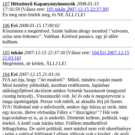
107
Hétszünyű Kapanyányimonyók
2008-01-15
17:16:59
[Válasz erre:
105 tukán 2007-12-15 22:37:30
]
Én meg nem értelek meg, és NE ÁLLJ LE!
106
Eri
2008-01-15 17:00:02
Köszönöm a megértésed. Szinte hallom ahogy mondod \"szívesen,
szóra sem érdemes\". Valóban. Kérésed parancs, egy jó időre
leálltam.
105
tukán
2007-12-15 22:37:30
[Válasz erre:
104 Eri 2007-12-15
21:03:16
]
Megértelek, de kérlek, ÁLLJ LE!
104
Eri
2007-12-15 21:03:16
IVA azt írja, hogy \"úri modorú\". Műnő, minden csupán manír.
Most kemény jobboldali, azonban emlékszem, Japánban
aláírásgyűjtéssel akciózott amikor Szinetár hazautazott (magyarul
csontig benyalt)...Visszataszító volt. Ja! és oda is megszervezte a
maga tapsbrigádját. Persze volt miből, az aktuális férj jól fizetet.
IVA! Hallottad már a művésznőt, amikor úgy húzza az orrát, mint
egy kocsis, illetve elvbarátja Fábry a \"diszcigány\"? Hát vele
kapcsolatban ez is, az is undorító. Döntenie kellene, politizál, vagy
énekel. A kettő csak kárára lehet. Felőlem mindkettővel
felhagyhatna. De azért politizál, mert máshol nem volt sikerélménye
- talán a sajtóval felfújatott Leblanc időszak volt a kivétel - de arról