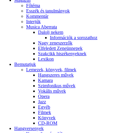
Magazin
Főtéma
Esszék és tanulmányok
Kommentár
Interjúk
Musica Aberrata
Dalolj nekem
Információk a sorozathoz
Nagy zeneszerzők
Elfeledett Zeneünnepek
Szakcikk hiszékenyeknek
Lexikon
Bemutatjuk
Lemezek, könyvek, filmek
Hangszeres művek
Kamara
Szimfonikus művek
Vokális művek
Opera
Jazz
Egyéb
Filmek
Könyvek
CD-ROM
Hangversenyek