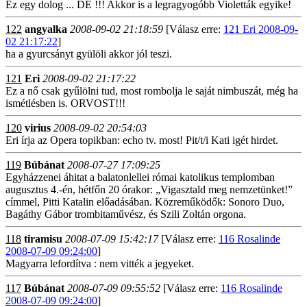
Ez egy dolog ... DE !!! Akkor is a legragyogóbb Violetták egyike!
122
angyalka
2008-09-02 21:18:59
[Válasz erre:
121 Eri 2008-09-
02 21:17:22
]
ha a gyurcsányt gyülöli akkor jól teszi.
121
Eri
2008-09-02 21:17:22
Ez a nő csak gyűlölni tud, most rombolja le saját nimbuszát, még ha
ismétlésben is. ORVOST!!!
120
virius
2008-09-02 20:54:03
Eri írja az Opera topikban: echo tv. most! Pit/t/i Kati igét hirdet.
119
Búbánat
2008-07-27 17:09:25
Egyházzenei áhitat a balatonlellei római katolikus templomban
augusztus 4.-én, hétfőn 20 órakor: „Vigasztald meg nemzetünket!”
címmel, Pitti Katalin előadásában. Közreműködők: Sonoro Duo,
Bagáthy Gábor trombitaművész, és Szili Zoltán orgona.
118
tiramisu
2008-07-09 15:42:17
[Válasz erre:
116 Rosalinde
2008-07-09 09:24:00
]
Magyarra lefordítva : nem vitték a jegyeket.
117
Búbánat
2008-07-09 09:55:52
[Válasz erre:
116 Rosalinde
2008-07-09 09:24:00
]