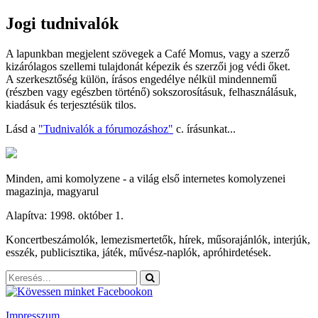
Jogi tudnivalók
A lapunkban megjelent szövegek a Café Momus, vagy a szerző
kizárólagos szellemi tulajdonát képezik és szerzői jog védi őket.
A szerkesztőség külön, írásos engedélye nélkül mindennemű
(részben vagy egészben történő) sokszorosításuk, felhasználásuk,
kiadásuk és terjesztésük tilos.
Lásd a
"Tudnivalók a fórumozáshoz"
c. írásunkat...
Minden, ami komolyzene - a világ első internetes komolyzenei
magazinja, magyarul
Alapítva: 1998. október 1.
Koncertbeszámolók, lemezismertetők, hírek, műsorajánlók, interjúk,
esszék, publicisztika, játék, művész-naplók, apróhirdetések.
Impresszum