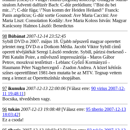
siralom Adventi dalfüzér Bach: C-dúr prelúdium; \"Bist du bei
mir...\"; C-dúr fúga; \"Nun komm der Heiden Heiland\" Franck:
Panis angelicus; G-dúr sortie Gounod: Ave Maria Caccini: Ave
Maria Liszt: Consolation Kodály: Ave Maria Koloss István: Magyar
Karácsony Halmos László: Benedictus
98
Búbánat
2007-12-14 23:52:45
Sybill DVD-n 2007. május 18. Újabb népszerű magyar operettet
jelentet meg DVD-n a Dotkom Média. Jacobi Viktor Sybill című
operett tévéjátékát Seregi László rendezte. Sybill, párizsi énekesnő -
Pitti Katalin Poire, a művésznő impresszáriója - Maros Gábor
Petrov, moszkvai testőrtiszt - Leblanc Győző Kormányzó -
Haumann Péter Nagyhercegnő - Zsadon Andrea. A közel kétórás
színes operettfilmet 1981-ben mutatta be az MTV. Tegnap vettem
meg a lemezt az Operettszínház shopjában.
97
ikunuku
2007-12-13 22:00:06
[Válasz erre:
90 virius 2007-12-
11 19:48:11
]
Bocsika, tévedésben vagy.
96
tukán
2007-12-13 19:08:48
[Válasz erre:
95 tiberio 2007-12-13
18:03:42
]
Ez a csoda!