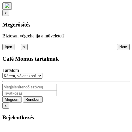
x
Megerősítés
Biztosan végrehajtja a műveletet?
x
Café Momus tartalmak
Tartalom
Mégsem
Rendben
x
Bejelentkezés