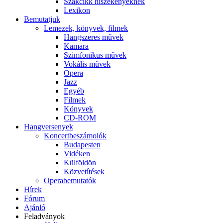
Szakcikk hiszékenyeknek
Lexikon
Bemutatjuk
Lemezek, könyvek, filmek
Hangszeres művek
Kamara
Szimfonikus művek
Vokális művek
Opera
Jazz
Egyéb
Filmek
Könyvek
CD-ROM
Hangversenyek
Koncertbeszámolók
Budapesten
Vidéken
Külföldön
Közvetítések
Operabemutatók
Hírek
Fórum
Ajánló
Feladványok