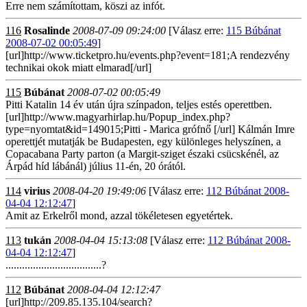
Erre nem számítottam, köszi az infót.
116
Rosalinde
2008-07-09 09:24:00
[Válasz erre:
115 Búbánat
2008-07-02 00:05:49
]
[url]http://www.ticketpro.hu/events.php?event=181;A rendezvény
technikai okok miatt elmarad[/url]
115
Búbánat
2008-07-02 00:05:49
Pitti Katalin 14 év után újra színpadon, teljes estés operettben.
[url]http://www.magyarhirlap.hu/Popup_index.php?
type=nyomtat&id=149015;Pitti - Marica grófnő [/url] Kálmán Imre
operettjét mutatják be Budapesten, egy különleges helyszínen, a
Copacabana Party parton (a Margit-sziget északi csücskénél, az
Árpád híd lábánál) július 11-én, 20 órától.
114
virius
2008-04-20 19:49:06
[Válasz erre:
112 Búbánat 2008-
04-04 12:12:47
]
Amit az Erkelről mond, azzal tökéletesen egyetértek.
113
tukán
2008-04-04 15:13:08
[Válasz erre:
112 Búbánat 2008-
04-04 12:12:47
]
...................................?
112
Búbánat
2008-04-04 12:12:47
[url]http://209.85.135.104/search?