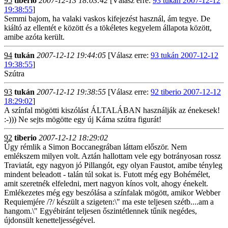
95
tiberio
2007-12-13 18:03:42
[Válasz erre:
93 tukán 2007-12-12
19:38:55
]
Semmi bajom, ha valaki vaskos kifejezést használ, ám tegye. De
kiáltó az ellentét e között és a tökéletes kegyelem állapota között,
amibe azóta került.
94
tukán
2007-12-12 19:44:05
[Válasz erre:
93 tukán 2007-12-12
19:38:55
]
Szútra
93
tukán
2007-12-12 19:38:55
[Válasz erre:
92 tiberio 2007-12-12
18:29:02
]
A színfal mögötti kiszólást ÁLTALÁBAN használják az énekesek!
:-))) Ne sejts mögötte egy új Káma szútra figurát!
92
tiberio
2007-12-12 18:29:02
Úgy rémlik a Simon Boccanegrában láttam először. Nem
emlékszem milyen volt. Aztán hallottam vele egy botrányosan rossz
Traviatát, egy nagyon jó Pillangót, egy olyan Faustot, amibe tényleg
mindent beleadott - talán túl sokat is. Futott még egy Bohémélet,
amit szeretnék elfeledni, mert nagyon kínos volt, ahogy énekelt.
Emlékezetes még egy beszólása a színfalak mögött, amikor Webber
Requiemjére /?/ készült a szigeten:\" ma este teljesen szétb....am a
hangom.\" Egyébiránt teljesen őszintétlennek tűnik negédes,
újdonsült kenetteljességével.