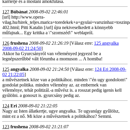
karrierje és a mostani ámokfutása.
127
Búbánat
2008-09-02 22:46:01
[url] http://www.opera-
vilag.hu/hirek_teljes.marica+toredekek+a+gyulai+varszinhaz+tosz
402.html; Pitti Katalin [/url] újra nekiveselkedett a könnyebb
műfajnak... Egy kritika a \"szomszéd\" weblapról.
126
frushena
2008-09-02 21:26:19
[Válasz erre:
125 angyalka
2008-09-02 21:24:50
]
Akkor ha Gyurcsányról van véleményed jegyezd be a
legnépszerűbbé vált fórumba a momuson ... A homiba!
125
angyalka
2008-09-02 21:24:50
[Válasz erre:
124 Eri 2008-09-
02 21:22:05
]
a művészetnek köze van a politikához. minden \"én ugy gondolom\"
gondolat politika. minden vélemény az. az embernek van
véleménye, tehát politizál.-a művész is. a rosszat pedig igenis kell
gyúlölni. a gonoszt is. gyurcsány pedig az.
124
Eri
2008-09-02 21:22:05
Nagy az Isten állatkertje, ugye angyalka. Te ugyanúgy gyűlölsz,
mint ez a nő. Mi köze a művészetnek a politikához? Semmi.
123
frushena
2008-09-02 21:21:07