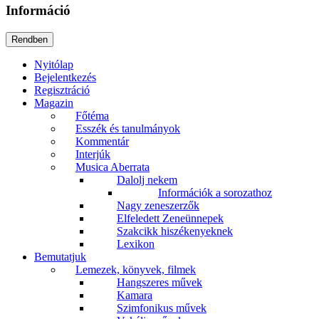
Információ
Nyitólap
Bejelentkezés
Regisztráció
Magazin
Főtéma
Esszék és tanulmányok
Kommentár
Interjúk
Musica Aberrata
Dalolj nekem
Információk a sorozathoz
Nagy zeneszerzők
Elfeledett Zeneünnepek
Szakcikk hiszékenyeknek
Lexikon
Bemutatjuk
Lemezek, könyvek, filmek
Hangszeres művek
Kamara
Szimfonikus művek