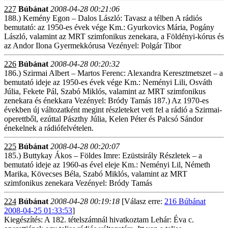
227
Búbánat
2008-04-28 00:21:06
188.) Kemény Egon – Dalos László: Tavasz a télben A rádiós
bemutató: az 1950-es évek vége Km.: Gyurkovics Mária, Pogány
László, valamint az MRT szimfonikus zenekara, a Földényi-kórus és
az Andor Ilona Gyermekkórusa Vezényel: Polgár Tibor
226
Búbánat
2008-04-28 00:20:32
186.) Szirmai Albert – Martos Ferenc: Alexandra Keresztmetszet – a
bemutató ideje az 1950-es évek vége Km.: Neményi Lili, Osváth
Júlia, Fekete Pál, Szabó Miklós, valamint az MRT szimfonikus
zenekara és énekkara Vezényel: Bródy Tamás 187.) Az 1970-es
években új változatként megint részleteket vett fel a rádió a Szirmai-
operettből, ezúttal Pászthy Júlia, Kelen Péter és Palcsó Sándor
énekelnek a rádiófelvételen.
225
Búbánat
2008-04-28 00:20:07
185.) Buttykay Ákos – Földes Imre: Ezüstsirály Részletek – a
bemutató ideje az 1960-as ével eleje Km.: Neményi Lil, Németh
Marika, Kövecses Béla, Szabó Miklós, valamint az MRT
szimfonikus zenekara Vezényel: Bródy Tamás
224
Búbánat
2008-04-28 00:19:18
[Válasz erre:
216 Búbánat
2008-04-25 01:33:53
]
Kiegészítés: A 182. tételszámnál hivatkoztam Lehár: Éva c.