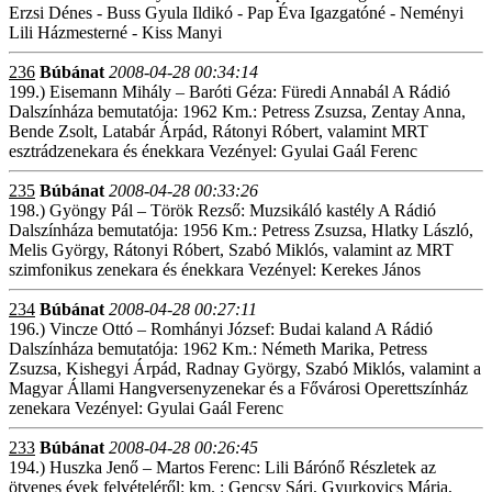
Erzsi Dénes - Buss Gyula Ildikó - Pap Éva Igazgatóné - Neményi
Lili Házmesterné - Kiss Manyi
236
Búbánat
2008-04-28 00:34:14
199.) Eisemann Mihály – Baróti Géza: Füredi Annabál A Rádió
Dalszínháza bemutatója: 1962 Km.: Petress Zsuzsa, Zentay Anna,
Bende Zsolt, Latabár Árpád, Rátonyi Róbert, valamint MRT
esztrádzenekara és énekkara Vezényel: Gyulai Gaál Ferenc
235
Búbánat
2008-04-28 00:33:26
198.) Gyöngy Pál – Török Rezső: Muzsikáló kastély A Rádió
Dalszínháza bemutatója: 1956 Km.: Petress Zsuzsa, Hlatky László,
Melis György, Rátonyi Róbert, Szabó Miklós, valamint az MRT
szimfonikus zenekara és énekkara Vezényel: Kerekes János
234
Búbánat
2008-04-28 00:27:11
196.) Vincze Ottó – Romhányi József: Budai kaland A Rádió
Dalszínháza bemutatója: 1962 Km.: Németh Marika, Petress
Zsuzsa, Kishegyi Árpád, Radnay György, Szabó Miklós, valamint a
Magyar Állami Hangversenyzenekar és a Fővárosi Operettszínház
zenekara Vezényel: Gyulai Gaál Ferenc
233
Búbánat
2008-04-28 00:26:45
194.) Huszka Jenő – Martos Ferenc: Lili Bárónő Részletek az
ötvenes évek felvételéről: km. : Gencsy Sári, Gyurkovics Mária,