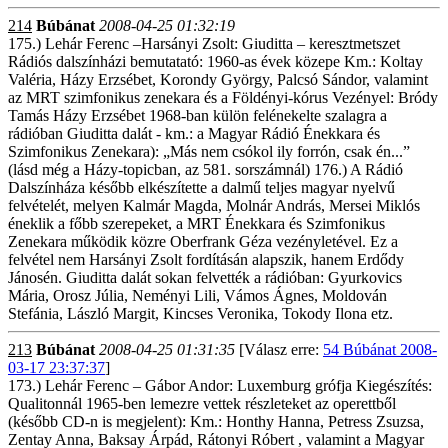
214
Búbánat
2008-04-25 01:32:19
175.) Lehár Ferenc –Harsányi Zsolt: Giuditta – keresztmetszet
Rádiós dalszínházi bemutatató: 1960-as évek közepe Km.: Koltay
Valéria, Házy Erzsébet, Korondy György, Palcsó Sándor, valamint
az MRT szimfonikus zenekara és a Földényi-kórus Vezényel: Bródy
Tamás Házy Erzsébet 1968-ban külön felénekelte szalagra a
rádióban Giuditta dalát - km.: a Magyar Rádió Énekkara és
Szimfonikus Zenekara): „Más nem csókol ily forrón, csak én...”
(lásd még a Házy-topicban, az 581. sorszámnál) 176.) A Rádió
Dalszínháza később elkészítette a dalmű teljes magyar nyelvű
felvételét, melyen Kalmár Magda, Molnár András, Mersei Miklós
éneklik a főbb szerepeket, a MRT Énekkara és Szimfonikus
Zenekara működik közre Oberfrank Géza vezényletével. Ez a
felvétel nem Harsányi Zsolt fordításán alapszik, hanem Erdődy
Jánosén. Giuditta dalát sokan felvették a rádióban: Gyurkovics
Mária, Orosz Júlia, Neményi Lili, Vámos Ágnes, Moldován
Stefánia, László Margit, Kincses Veronika, Tokody Ilona etz.
213
Búbánat
2008-04-25 01:31:35
[Válasz erre:
54 Búbánat 2008-
03-17 23:37:37
]
173.) Lehár Ferenc – Gábor Andor: Luxemburg grófja Kiegészítés:
Qualitonnál 1965-ben lemezre vettek részleteket az operettből
(később CD-n is megjelent): Km.: Honthy Hanna, Petress Zsuzsa,
Zentay Anna, Baksay Árpád, Rátonyi Róbert , valamint a Magyar