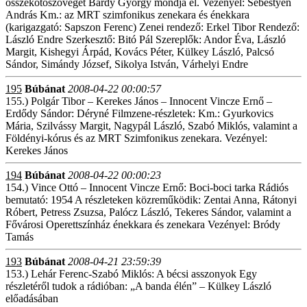
összekötőszövegét Bárdy György mondja el. Vezényel: Sebestyén
András Km.: az MRT szimfonikus zenekara és énekkara
(karigazgató: Sapszon Ferenc) Zenei rendező: Erkel Tibor Rendező:
László Endre Szerkesztő: Bitó Pál Szereplők: Andor Éva, László
Margit, Kishegyi Árpád, Kovács Péter, Külkey László, Palcsó
Sándor, Simándy József, Sikolya István, Várhelyi Endre
195
Búbánat
2008-04-22 00:00:57
155.) Polgár Tibor – Kerekes János – Innocent Vincze Ernő –
Erdődy Sándor: Déryné Filmzene-részletek: Km.: Gyurkovics
Mária, Szilvássy Margit, Nagypál László, Szabó Miklós, valamint a
Földényi-kórus és az MRT Szimfonikus zenekara. Vezényel:
Kerekes János
194
Búbánat
2008-04-22 00:00:23
154.) Vince Ottó – Innocent Vincze Ernő: Boci-boci tarka Rádiós
bemutató: 1954 A részleteken közreműködik: Zentai Anna, Rátonyi
Róbert, Petress Zsuzsa, Palócz László, Tekeres Sándor, valamint a
Fővárosi Operettszínház énekkara és zenekara Vezényel: Bródy
Tamás
193
Búbánat
2008-04-21 23:59:39
153.) Lehár Ferenc-Szabó Miklós: A bécsi asszonyok Egy
részletéről tudok a rádióban: „A banda élén” – Külkey László
előadásában