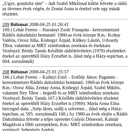
„Ugye, gondolsz rám” – dalt Szabó Miklóssal külön felvette a rádió
az ötvenes évek végén, és Zentai Anna is énekel vele egy másik
részletet.
209
Búbánat
2008-04-25 01:26:41
169.) Lehár Ferenc – Harsányi Zsolt: Frasquita - keresztmetszet
Rádiós dalszínházi bemutató: 1960-as évek közepe Km.: Koltay
Valéria, Orosz Júlia, Kishegyi Árpád, Külkey László, Udvardy
Tibor, valamint az MRT szimfonikus zenekara és énekkara
Vezényel: Bródy Tamás Későbbi rádiófelvételen (1970) részleteket
énekel az operettből Házy Erzsébet is. (lásd még a Házy-topicban, a
604. sorszámnál)
208
Búbánat
2008-04-25 01:25:57
166.) Lehár Ferenc – Kulinyi Ernő – Erdődy János: Paganini -
keresztmetszet Rádiós dalszínházi bemutató: 1960-as évek közepe
Km.: Orosz Júlia, Zentay Anna, Kishegyi Árpád, Szabó Miklós,
valamint Ney Tibor – hegedű és az MRT szimfonikus zenekara
Vezényel: Bródy Tamás 167.) Későbbi rádiófelvételen részletet
énekel az operettből Házy Erzsébet is (1969): Maria Anna Elisa
hercegnő dala: „Szép álom, szállj a szívemre... (lásd még a Házy-
topicban, az 595. sorszámnál) 168.) Az 1980-as évek elején a Rádió
Dalszínháza felvette a teljes operettet Gulyás Dénessel, Kalmár
Magdával a főbb szerepekben, Km.: MRT szimfonikus zenekara,
vezényel: Sebestyén András