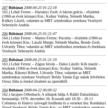
207
Búbánat
2008-04-25 01:22:18
165.) Lehár Ferenc – Harsányi Zsolt: A három grácia – részletek
(1960-as évek közepe) Km.: Koltay Valéria, Németh Marika,
Külkey László, valamint az MRT szimfonikus zenekara Vezényel:
Sebestyén András
206
Búbánat
2008-04-25 01:21:47
164.) Lehár Ferenc – Martos Ferenc: Pacsirta – részletek (1960-as
évek közepe) Km.: László Margit, Németh Marika, Bende Zsolt,
Udvardy Tibor, valamint az MRT szimfonikus zenekara és énekkara
Vezényel: Sebestyén András
205
Búbánat
2008-04-25 01:21:19
163.) Lehár Ferenc – Zágon István – Dalos László: Kék mazúr –
részletek (1960-as évek közepe) Km.: Koltay Valéria, Németh
Marika, Rátonyi Róbert, Udvardy Tibor, valamint az MRT
szimfonikus zenekara Vezényel: Bródy Tamás Egy másik felvételen
Orosz Júlia is énekel részletet az operettből.
204
Búbánat
2008-04-22 00:09:32
162.) Jacques Offenbach: A sóhajok hídja A Rádió Dalszínháza
bemutatója: 1976. december 26. Kossuth adó 18.50 – 20.13
Crémieux és Halevy szövegét fordította és a verseket írta: Romhányi
József Vezényel: Bródy Tamás Km.: az MRT szimfonikus zenekara