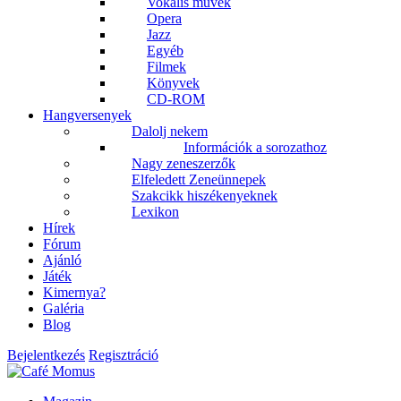
Vokális művek
Opera
Jazz
Egyéb
Filmek
Könyvek
CD-ROM
Hangversenyek
Dalolj nekem
Információk a sorozathoz
Nagy zeneszerzők
Elfeledett Zeneünnepek
Szakcikk hiszékenyeknek
Lexikon
Hírek
Fórum
Ajánló
Játék
Kimernya?
Galéria
Blog
Bejelentkezés
Regisztráció