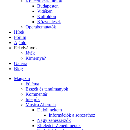
Koncertbeszámolók
Budapesten
Vidéken
Külföldön
Közvetítések
Operabemutatók
Hírek
Fórum
Ajánló
Feladványok
Játék
Kimernya?
Galéria
Blog
Magazin
Főtéma
Esszék és tanulmányok
Kommentár
Interjúk
Musica Aberrata
Dalolj nekem
Információk a sorozathoz
Nagy zeneszerzők
Elfeledett Zeneünnepek