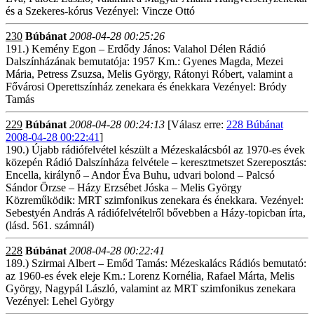
és a Szekeres-kórus Vezényel: Vincze Ottó
230
Búbánat
2008-04-28 00:25:26
191.) Kemény Egon – Erdődy János: Valahol Délen Rádió
Dalszínházának bemutatója: 1957 Km.: Gyenes Magda, Mezei
Mária, Petress Zsuzsa, Melis György, Rátonyi Róbert, valamint a
Fővárosi Operettszínház zenekara és énekkara Vezényel: Bródy
Tamás
229
Búbánat
2008-04-28 00:24:13
[Válasz erre:
228 Búbánat
2008-04-28 00:22:41
]
190.) Újabb rádiófelvétel készült a Mézeskalácsból az 1970-es évek
közepén Rádió Dalszínháza felvétele – keresztmetszet Szereposztás:
Encella, királynő – Andor Éva Buhu, udvari bolond – Palcsó
Sándor Örzse – Házy Erzsébet Jóska – Melis György
Közreműködik: MRT szimfonikus zenekara és énekkara. Vezényel:
Sebestyén András A rádiófelvételről bővebben a Házy-topicban írta,
(lásd. 561. számnál)
228
Búbánat
2008-04-28 00:22:41
189.) Szirmai Albert – Emőd Tamás: Mézeskalács Rádiós bemutató:
az 1960-es évek eleje Km.: Lorenz Kornélia, Rafael Márta, Melis
György, Nagypál László, valamint az MRT szimfonikus zenekara
Vezényel: Lehel György