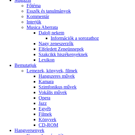
Magazin
Főtéma
Esszék és tanulmányok
Kommentár
Interjúk
Musica Aberrata
Dalolj nekem
Információk a sorozathoz
Nagy zeneszerzők
Elfeledett Zeneünnepek
Szakcikk hiszékenyeknek
Lexikon
Bemutatjuk
Lemezek, könyvek, filmek
Hangszeres művek
Kamara
Szimfonikus művek
Vokális művek
Opera
Jazz
Egyéb
Filmek
Könyvek
CD-ROM
Hangversenyek