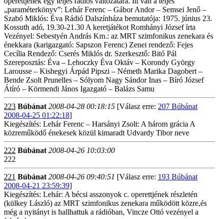
operettjének egy teljes rádiós változatára. Itt van a teljes
„paraméterkönyv”: Lehár Ferenc – Gábor Andor – Semsei Jenő –
Szabó Miklós: Éva Rádió Dalszínháza bemutatója: 1975. június 23.
Kossuth adó, 19.30-21.30 A keretjátékot Romhányi József írta
Vezényel: Sebestyén András Km.: az MRT szimfonikus zenekara és
énekkara (karigazgató: Sapszon Ferenc) Zenei rendező: Fejes
Cecília Rendező: Cserés Miklós dr. Szerkesztő: Bitó Pál
Szereposztás: Éva – Lehoczky Éva Oktáv – Korondy György
Larousse – Kishegyi Árpád Pipszi – Németh Marika Dagobert –
Bende Zsolt Prunelles – Sólyom Nagy Sándor Inas – Bíró József
Átíró – Körmendi János Igazgató – Balázs Samu
223
Búbánat
2008-04-28 00:18:15
[Válasz erre:
207 Búbánat
2008-04-25 01:22:18
]
Kiegészítés: Lehár Ferenc – Harsányi Zsolt: A három grácia A
közreműködő énekesek közül kimaradt Udvardy Tibor neve
222
Búbánat
2008-04-26 10:03:00
222
221
Búbánat
2008-04-26 09:40:51
[Válasz erre:
193 Búbánat
2008-04-21 23:59:39
]
Kiegészítés: Lehár: A bécsi asszonyok c. operettjének részletén
(külkey László) az MRT szimfonikus zenekara működött közre,és
még a nyitányt is hallhattuk a rádióban, Vincze Ottó vezényel a