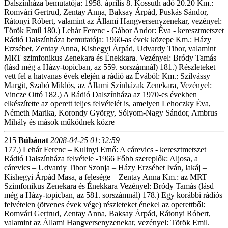
Dalszínháza bemutatója: 1958. április 8. Kossuth adó 20.20 Km.:
Romvári Gertrud, Zentay Anna, Baksay Árpád, Puskás Sándor,
Rátonyi Róbert, valamint az Állami Hangversenyzenekar, vezényel:
Török Emil 180.) Lehár Ferenc - Gábor Andor: Éva - keresztmetszet
Rádió Dalszínháza bemutatója: 1960-as évek közepe Km.: Házy
Erzsébet, Zentay Anna, Kishegyi Árpád, Udvardy Tibor, valamint
MRT szimfonikus Zenekara és Énekkara. Vezényel: Bródy Tamás
(lásd még a Házy-topicban, az 559. sorszámnál) 181.) Részleteket
vett fel a hatvanas évek elején a rádió az Évából: Km.: Szilvássy
Margit, Szabó Miklós, az Állami Színházak Zenekara, Vezényel:
Vincze Ottó 182.) A Rádió Dalszínháza az 1970-es években
elkészítette az operett teljes felvételét is, amelyen Lehoczky Éva,
Németh Marika, Korondy György, Sólyom-Nagy Sándor, Ambrus
Mihály és mások működnek közre
215
Búbánat
2008-04-25 01:32:59
177.) Lehár Ferenc – Kulinyi Ernő: A cárevics - keresztmetszet
Rádió Dalszínháza felvétele -1966 Főbb szereplők: Aljosa, a
cárevics – Udvardy Tibor Szonja – Házy Erzsébet Iván, lakáj –
Kishegyi Árpád Masa, a felesége – Zentay Anna Km.: az MRT
Szimfonikus Zenekara és Énekkara Vezényel: Bródy Tamás (lásd
még a Házy-topicban, az 581. sorszámnál) 178.) Egy korábbi rádiós
felvételen (ötvenes évek vége) részleteket énekel az operettből:
Romvári Gertrud, Zentay Anna, Baksay Árpád, Rátonyi Róbert,
valamint az Állami Hangversenyzenekar, vezényel: Török Emil.