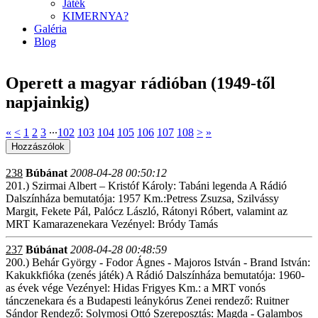
Játék
KIMERNYA?
Galéria
Blog
Operett a magyar rádióban (1949-től
napjainkig)
«
<
1
2
3
∙∙∙
102
103
104
105
106
107
108
>
»
238
Búbánat
2008-04-28 00:50:12
201.) Szirmai Albert – Kristóf Károly: Tabáni legenda A Rádió
Dalszínháza bemutatója: 1957 Km.:Petress Zsuzsa, Szilvássy
Margit, Fekete Pál, Palócz László, Rátonyi Róbert, valamint az
MRT Kamarazenekara Vezényel: Bródy Tamás
237
Búbánat
2008-04-28 00:48:59
200.) Behár György - Fodor Ágnes - Majoros István - Brand István:
Kakukkfióka (zenés játék) A Rádió Dalszínháza bemutatója: 1960-
as évek vége Vezényel: Hidas Frigyes Km.: a MRT vonós
tánczenekara és a Budapesti leánykórus Zenei rendező: Ruitner
Sándor Rendező: Solymosi Ottó Szereposztás: Magda - Galambos