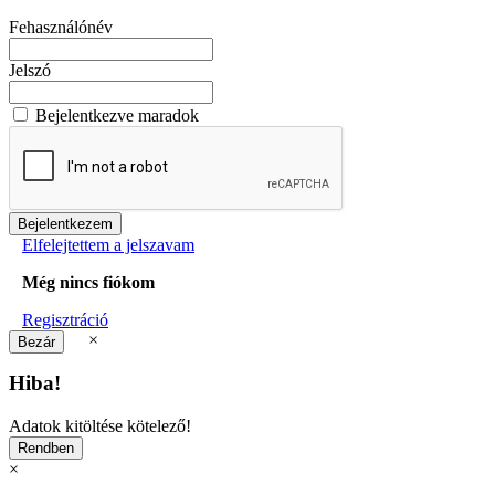
Fehasználónév
Jelszó
Bejelentkezve maradok
Elfelejtettem a jelszavam
Még nincs fiókom
Regisztráció
×
Hiba!
Adatok kitöltése kötelező!
×