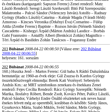
és énekkara (karigazgató: Sapszon Ferenc) Zenei rendező: Matz
László Rendező: Seregi László Szerkesztő: Bitó Pál Szereposztás:
Malatromba – Palcsó Sándor (Velenczey István) Astolfo – Radnay
György (Hadics László) Catarina – Kalmár Magda (Váradi Hédi)
Amoroso – Kincses Veronika (Örkényi Éva) Cornarino – Fülöp
Attila (Zenthe Ferenc) Baptiste – Rozsos István (Németh Sándor)
Cascadetto – Kishegyi Árpád (Márton András) Laodice – Borbás
Gabi Franrustro – Antalffy Albert (Benkóczi Zoltán) Magnifico –
Téri Árpád és Basilides Zoltán Tanácsos – Fogarassy Endre
203
Búbánat
2008-04-22 00:08:50
[Válasz erre:
202 Búbánat
2008-04-22 00:06:55
]
helyesen: 161. sorszám
202
Búbánat
2008-04-22 00:06:55
160.) Huszka Jenő – Martos Ferenc: Gül baba A Rádió Dalszínháza
bemutatója: az 1960-as évek eleje: Gál Zsuzsa és Kardos György
összekötőszövegét elmondja: Berek Kati Vezényel: Sebestyén
András Km.: az MRT szimfonikus zenekara és énekkara Zenei
rendező: Fejes Cecília Rendező: Rácz György Szereplők: Németh
Marika, Ilosfalvy Róbert, Bende Zsolt, Kovács Péter, Palócz László,
Palcsó Sándor, Várhelyi Endre Önálló részleteket sok neves hazai
énekes felvett még az operettből, korábban és később: Sárdy János,
Gyurkovics Mária, Szabó Miklós, Svéd Sándor, Melis György,
Radnay György, Miller Lajos, Gáti István, Fekete Pál, Molnár