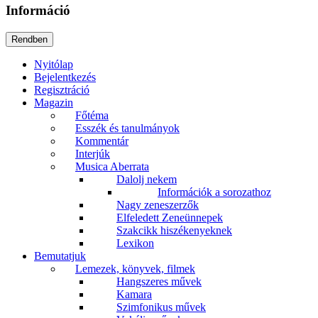
Információ
Nyitólap
Bejelentkezés
Regisztráció
Magazin
Főtéma
Esszék és tanulmányok
Kommentár
Interjúk
Musica Aberrata
Dalolj nekem
Információk a sorozathoz
Nagy zeneszerzők
Elfeledett Zeneünnepek
Szakcikk hiszékenyeknek
Lexikon
Bemutatjuk
Lemezek, könyvek, filmek
Hangszeres művek
Kamara
Szimfonikus művek