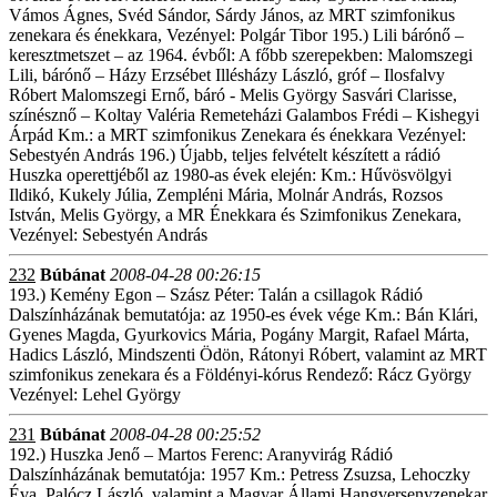
Vámos Ágnes, Svéd Sándor, Sárdy János, az MRT szimfonikus
zenekara és énekkara, Vezényel: Polgár Tibor 195.) Lili bárónő –
keresztmetszet – az 1964. évből: A főbb szerepekben: Malomszegi
Lili, bárónő – Házy Erzsébet Illésházy László, gróf – Ilosfalvy
Róbert Malomszegi Ernő, báró - Melis György Sasvári Clarisse,
színésznő – Koltay Valéria Remeteházi Galambos Frédi – Kishegyi
Árpád Km.: a MRT szimfonikus Zenekara és énekkara Vezényel:
Sebestyén András 196.) Újabb, teljes felvételt készített a rádió
Huszka operettjéből az 1980-as évek elején: Km.: Hűvösvölgyi
Ildikó, Kukely Júlia, Zempléni Mária, Molnár András, Rozsos
István, Melis György, a MR Énekkara és Szimfonikus Zenekara,
Vezényel: Sebestyén András
232
Búbánat
2008-04-28 00:26:15
193.) Kemény Egon – Szász Péter: Talán a csillagok Rádió
Dalszínházának bemutatója: az 1950-es évek vége Km.: Bán Klári,
Gyenes Magda, Gyurkovics Mária, Pogány Margit, Rafael Márta,
Hadics László, Mindszenti Ödön, Rátonyi Róbert, valamint az MRT
szimfonikus zenekara és a Földényi-kórus Rendező: Rácz György
Vezényel: Lehel György
231
Búbánat
2008-04-28 00:25:52
192.) Huszka Jenő – Martos Ferenc: Aranyvirág Rádió
Dalszínházának bemutatója: 1957 Km.: Petress Zsuzsa, Lehoczky
Éva, Palócz László, valamint a Magyar Állami Hangversenyzenekar