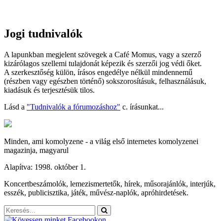
Jogi tudnivalók
A lapunkban megjelent szövegek a Café Momus, vagy a szerző
kizárólagos szellemi tulajdonát képezik és szerzői jog védi őket.
A szerkesztőség külön, írásos engedélye nélkül mindennemű
(részben vagy egészben történő) sokszorosításuk, felhasználásuk,
kiadásuk és terjesztésük tilos.
Lásd a
"Tudnivalók a fórumozáshoz"
c. írásunkat...
Minden, ami komolyzene - a világ első internetes komolyzenei
magazinja, magyarul
Alapítva: 1998. október 1.
Koncertbeszámolók, lemezismertetők, hírek, műsorajánlók, interjúk,
esszék, publicisztika, játék, művész-naplók, apróhirdetések.