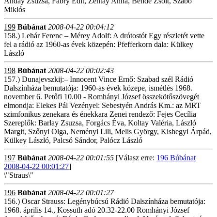
Anday Zsuzsa, Fábry Edit, Zentay Anna, Bende Zsolt, Szabó
Miklós
199
Búbánat
2008-04-22 00:04:12
158.) Lehár Ferenc – Mérey Adolf: A drótostót Egy részletét vette
fel a rádió az 1960-as évek közepén: Pfefferkorn dala: Külkey
László
198
Búbánat
2008-04-22 00:02:43
157.) Dunajevszkij:– Innocent Vince Ernő: Szabad szél Rádió
Dalszínháza bemutatója: 1960-as évek közepe, ismétlés 1968.
november 6. Petőfi 10.00 - Romhányi József összekötőszövegét
elmondja: Elekes Pál Vezényel: Sebestyén András Km.: az MRT
szimfonikus zenekara és énekkara Zenei rendező: Fejes Cecília
Szereplők: Barlay Zsuzsa, Forgács Éva, Koltay Valéria, László
Margit, Szőnyi Olga, Neményi Lili, Melis György, Kishegyi Árpád,
Külkey László, Palcsó Sándor, Palócz László
197
Búbánat
2008-04-22 00:01:55
[Válasz erre:
196 Búbánat
2008-04-22 00:01:27
]
\"Straus\"
196
Búbánat
2008-04-22 00:01:27
156.) Oscar Strauss: Legénybúcsú Rádió Dalszínháza bemutatója:
1968. április 14., Kossuth adó 20.32-22.00 Romhányi József