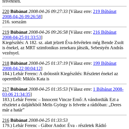
felvételen.
220
Búbánat
2008-04-26 09:27:33
[Válasz erre:
219 Búbánat
2008-04-26 09:26:58
]
216. sorszám
219
Búbánat
2008-04-26 09:26:58
[Válasz erre:
216 Búbánat
2008-04-25 01:33:53
]
Kiegészítés: A 182. sz. alatt jelzett Éva-felvételen még Bende Zsolt
is énekel, az MRT szimfonikus zenekara játszik, Sebestyén András
vezényel.
218
Búbánat
2008-04-25 01:37:19
[Válasz erre:
199 Búbánat
2008-04-22 00:04:12
]
184.) Lehár Ferenc: A drótostót Kiegészítés: Részletet énekel az
operettből: Miklós Kata is
217
Búbánat
2008-04-25 01:35:53
[Válasz erre:
1 Búbánat 2008-
03-06 21:34:35
]
183.) Lehár Ferenc – Innocent Vincze Ernő: A vándordiák Ezt a
részletet a daljátékból Melis György is felvette a rádióban: „Deres
már a határ”
216
Búbánat
2008-04-25 01:33:53
179.) Lehár Ferenc - Gábor Andor: Éva - részletek Rádió