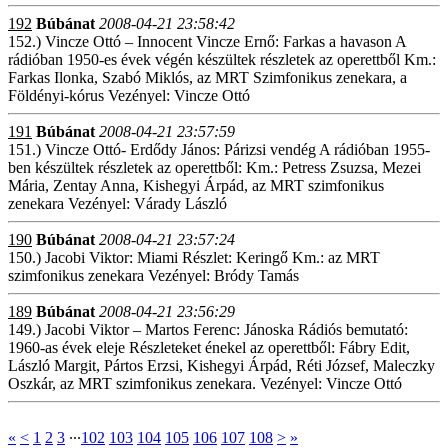
192
Búbánat
2008-04-21 23:58:42
152.) Vincze Ottó – Innocent Vincze Ernő: Farkas a havason A
rádióban 1950-es évek végén készültek részletek az operettből Km.:
Farkas Ilonka, Szabó Miklós, az MRT Szimfonikus zenekara, a
Földényi-kórus Vezényel: Vincze Ottó
191
Búbánat
2008-04-21 23:57:59
151.) Vincze Ottó- Erdődy János: Párizsi vendég A rádióban 1955-
ben készültek részletek az operettből: Km.: Petress Zsuzsa, Mezei
Mária, Zentay Anna, Kishegyi Árpád, az MRT szimfonikus
zenekara Vezényel: Várady László
190
Búbánat
2008-04-21 23:57:24
150.) Jacobi Viktor: Miami Részlet: Keringő Km.: az MRT
szimfonikus zenekara Vezényel: Bródy Tamás
189
Búbánat
2008-04-21 23:56:29
149.) Jacobi Viktor – Martos Ferenc: Jánoska Rádiós bemutató:
1960-as évek eleje Részleteket énekel az operettből: Fábry Edit,
László Margit, Pártos Erzsi, Kishegyi Árpád, Réti József, Maleczky
Oszkár, az MRT szimfonikus zenekara. Vezényel: Vincze Ottó
«
<
1
2
3
∙∙∙
102
103
104
105
106
107
108
>
»