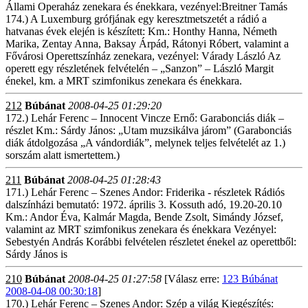
Állami Operaház zenekara és énekkara, vezényel:Breitner Tamás
174.) A Luxemburg grófjának egy keresztmetszetét a rádió a
hatvanas évek elején is készített: Km.: Honthy Hanna, Németh
Marika, Zentay Anna, Baksay Árpád, Rátonyi Róbert, valamint a
Fővárosi Operettszínház zenekara, vezényel: Várady László Az
operett egy részletének felvételén – „Sanzon” – László Margit
énekel, km. a MRT szimfonikus zenekara és énekkara.
212
Búbánat
2008-04-25 01:29:20
172.) Lehár Ferenc – Innocent Vincze Ernő: Garabonciás diák –
részlet Km.: Sárdy János: „Utam muzsikálva járom” (Garabonciás
diák átdolgozása „A vándordiák”, melynek teljes felvételét az 1.)
sorszám alatt ismertettem.)
211
Búbánat
2008-04-25 01:28:43
171.) Lehár Ferenc – Szenes Andor: Friderika - részletek Rádiós
dalszínházi bemutató: 1972. április 3. Kossuth adó, 19.20-20.10
Km.: Andor Éva, Kalmár Magda, Bende Zsolt, Simándy József,
valamint az MRT szimfonikus zenekara és énekkara Vezényel:
Sebestyén András Korábbi felvételen részletet énekel az operettből:
Sárdy János is
210
Búbánat
2008-04-25 01:27:58
[Válasz erre:
123 Búbánat
2008-04-08 00:30:18
]
170.) Lehár Ferenc – Szenes Andor: Szép a világ Kiegészítés: