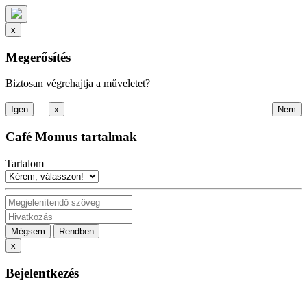
x
Megerősítés
Biztosan végrehajtja a műveletet?
x
Café Momus tartalmak
Tartalom
Mégsem
Rendben
x
Bejelentkezés