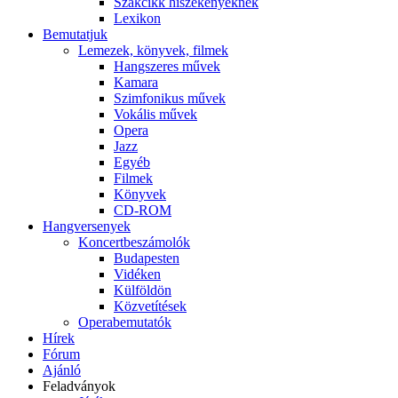
Szakcikk hiszékenyeknek
Lexikon
Bemutatjuk
Lemezek, könyvek, filmek
Hangszeres művek
Kamara
Szimfonikus művek
Vokális művek
Opera
Jazz
Egyéb
Filmek
Könyvek
CD-ROM
Hangversenyek
Koncertbeszámolók
Budapesten
Vidéken
Külföldön
Közvetítések
Operabemutatók
Hírek
Fórum
Ajánló
Feladványok