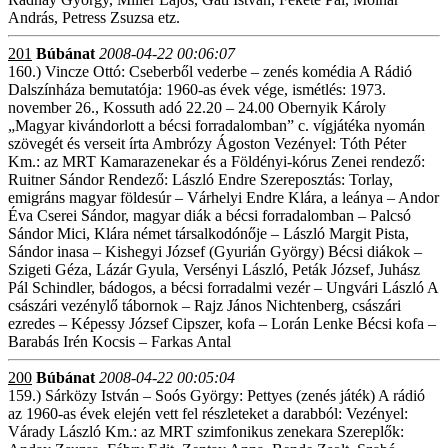
András, Petress Zsuzsa etz.
201
Búbánat
2008-04-22 00:06:07
160.) Vincze Ottó: Cseberből vederbe – zenés komédia A Rádió
Dalszínháza bemutatója: 1960-as évek vége, ismétlés: 1973.
november 26., Kossuth adó 22.20 – 24.00 Obernyik Károly
„Magyar kivándorlott a bécsi forradalomban” c. vígjátéka nyomán
szövegét és verseit írta Ambrózy Ágoston Vezényel: Tóth Péter
Km.: az MRT Kamarazenekar és a Földényi-kórus Zenei rendező:
Ruitner Sándor Rendező: László Endre Szereposztás: Torlay,
emigráns magyar földesúr – Várhelyi Endre Klára, a leánya – Andor
Éva Cserei Sándor, magyar diák a bécsi forradalomban – Palcsó
Sándor Mici, Klára német társalkodónője – László Margit Pista,
Sándor inasa – Kishegyi József (Gyurián György) Bécsi diákok –
Szigeti Géza, Lázár Gyula, Versényi László, Peták József, Juhász
Pál Schindler, bádogos, a bécsi forradalmi vezér – Ungvári László A
császári vezénylő tábornok – Rajz János Nichtenberg, császári
ezredes – Képessy József Cipszer, kofa – Lorán Lenke Bécsi kofa –
Barabás Irén Kocsis – Farkas Antal
200
Búbánat
2008-04-22 00:05:04
159.) Sárközy István – Soós György: Pettyes (zenés játék) A rádió
az 1960-as évek elején vett fel részleteket a darabból: Vezényel:
Várady László Km.: az MRT szimfonikus zenekara Szereplők: