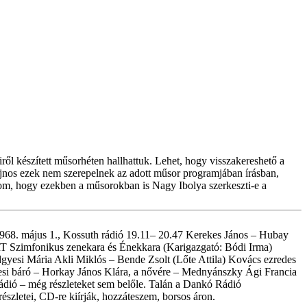
ől készített műsorhéten hallhattuk. Lehet, hogy visszakereshető a
ajnos ezek nem szerepelnek az adott műsor programjában írásban,
udom, hogy ezekben a műsorokban is Nagy Ibolya szerkeszti-e a
1968. május 1., Kossuth rádió 19.11– 20.47 Kerekes János – Hubay
T Szimfonikus zenekara és Énekkara (Karigazgató: Bódi Irma)
gyesi Mária Akli Miklós – Bende Zsolt (Lőte Attila) Kovács ezredes
esi báró – Horkay János Klára, a nővére – Mednyánszky Ági Francia
rádió – még részleteket sem belőle. Talán a Dankó Rádió
észletei, CD-re kiírják, hozzáteszem, borsos áron.