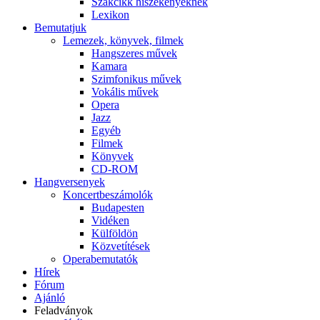
Szakcikk hiszékenyeknek
Lexikon
Bemutatjuk
Lemezek, könyvek, filmek
Hangszeres művek
Kamara
Szimfonikus művek
Vokális művek
Opera
Jazz
Egyéb
Filmek
Könyvek
CD-ROM
Hangversenyek
Koncertbeszámolók
Budapesten
Vidéken
Külföldön
Közvetítések
Operabemutatók
Hírek
Fórum
Ajánló
Feladványok