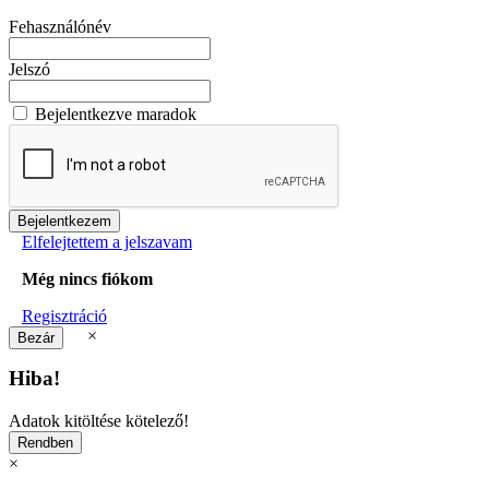
Fehasználónév
Jelszó
Bejelentkezve maradok
Elfelejtettem a jelszavam
Még nincs fiókom
Regisztráció
×
Hiba!
Adatok kitöltése kötelező!
×