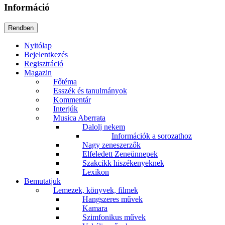
Információ
Nyitólap
Bejelentkezés
Regisztráció
Magazin
Főtéma
Esszék és tanulmányok
Kommentár
Interjúk
Musica Aberrata
Dalolj nekem
Információk a sorozathoz
Nagy zeneszerzők
Elfeledett Zeneünnepek
Szakcikk hiszékenyeknek
Lexikon
Bemutatjuk
Lemezek, könyvek, filmek
Hangszeres művek
Kamara
Szimfonikus művek