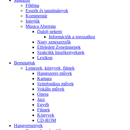
Magazin
Főtéma
Esszék és tanulmányok
Kommentár
Interjúk
Musica Aberrata
Dalolj nekem
Információk a sorozathoz
Nagy zeneszerzők
Elfeledett Zeneünnepek
Szakcikk hiszékenyeknek
Lexikon
Bemutatjuk
Lemezek, könyvek, filmek
Hangszeres művek
Kamara
Szimfonikus művek
Vokális művek
Opera
Jazz
Egyéb
Filmek
Könyvek
CD-ROM
Hangversenyek