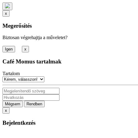
x
Megerősítés
Biztosan végrehajtja a műveletet?
x
Café Momus tartalmak
Tartalom
Mégsem
Rendben
x
Bejelentkezés