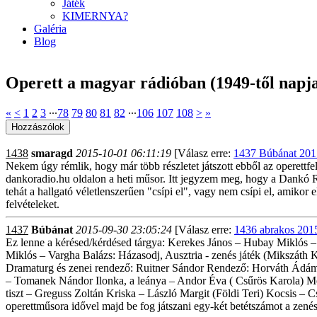
Játék
KIMERNYA?
Galéria
Blog
Operett a magyar rádióban (1949-től napja
«
<
1
2
3
∙∙∙
78
79
80
81
82
∙∙∙
106
107
108
>
»
1438
smaragd
2015-10-01 06:11:19
[Válasz erre:
1437 Búbánat 201
Nekem úgy rémlik, hogy már több részletet játszott ebből az operettf
dankoradio.hu oldalon a heti műsor. Itt jegyzem meg, hogy a Dankó R
tehát a hallgató véletlenszerűen "csípi el", vagy nem csípi el, amik
felvételeket.
1437
Búbánat
2015-09-30 23:05:24
[Válasz erre:
1436 abrakos 201
Ez lenne a kérésed/kérdésed tárgya: Kerekes János – Hubay Miklós –
Miklós – Vargha Balázs: Házasodj, Ausztria - zenés játék (Mikszát
Dramaturg és zenei rendező: Ruitner Sándor Rendező: Horváth Ádám S
– Tomanek Nándor Ilonka, a leánya – Andor Éva ( Csűrös Karola) Me
tiszt – Greguss Zoltán Kriska – László Margit (Földi Teri) Kocsis –
operettműsora idővel majd be fog játszani egy-két betétszámot a zenés