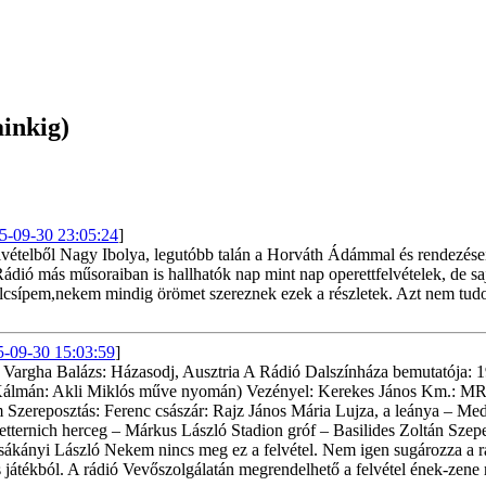
inkig)
5-09-30 23:05:24
]
elvételből Nagy Ibolya, legutóbb talán a Horváth Ádámmal és rendezéseir
ádió más műsoraiban is hallhatók nap mint nap operettfelvételek, de s
or elcsípem,nekem mindig örömet szereznek ezek a részletek. Azt nem t
5-09-30 15:03:59
]
 Vargha Balázs: Házasodj, Ausztria A Rádió Dalszínháza bemutatója: 
h Kálmán: Akli Miklós műve nyomán) Vezényel: Kerekes János Km.: MR
zereposztás: Ferenc császár: Rajz János Mária Lujza, a leánya – Med
tternich herceg – Márkus László Stadion gróf – Basilides Zoltán Szep
 Csákányi László Nekem nincs meg ez a felvétel. Nem igen sugározza a 
 játékból. A rádió Vevőszolgálatán megrendelhető a felvétel ének-zene r