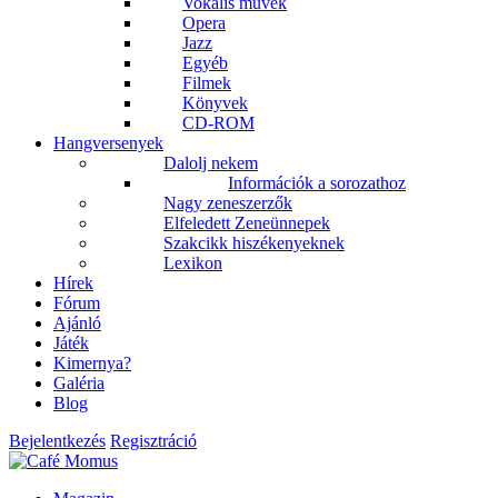
Vokális művek
Opera
Jazz
Egyéb
Filmek
Könyvek
CD-ROM
Hangversenyek
Dalolj nekem
Információk a sorozathoz
Nagy zeneszerzők
Elfeledett Zeneünnepek
Szakcikk hiszékenyeknek
Lexikon
Hírek
Fórum
Ajánló
Játék
Kimernya?
Galéria
Blog
Bejelentkezés
Regisztráció