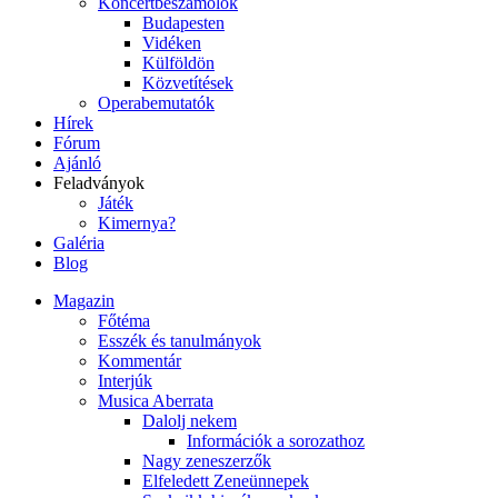
Koncertbeszámolók
Budapesten
Vidéken
Külföldön
Közvetítések
Operabemutatók
Hírek
Fórum
Ajánló
Feladványok
Játék
Kimernya?
Galéria
Blog
Magazin
Főtéma
Esszék és tanulmányok
Kommentár
Interjúk
Musica Aberrata
Dalolj nekem
Információk a sorozathoz
Nagy zeneszerzők
Elfeledett Zeneünnepek