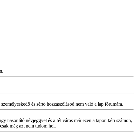
t.
m, személyeskedő és sértő hozzászólásod nem való a lap fórumára.
gy hasonlító névjeggyel és a fél város már ezen a lapon kéri számon,
, csak még azt nem tudom hol.