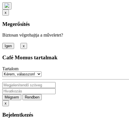
x
Megerősítés
Biztosan végrehajtja a műveletet?
x
Café Momus tartalmak
Tartalom
Mégsem
Rendben
x
Bejelentkezés