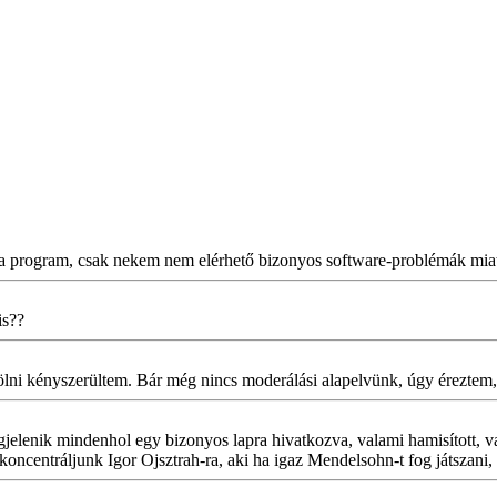
 a program, csak nekem nem elérhető bizonyos software-problémák miat
is??
törölni kényszerültem. Bár még nincs moderálási alapelvünk, úgy érezte
elenik mindenhol egy bizonyos lapra hivatkozva, valami hamisított, va
 koncentráljunk Igor Ojsztrah-ra, aki ha igaz Mendelsohn-t fog játszani