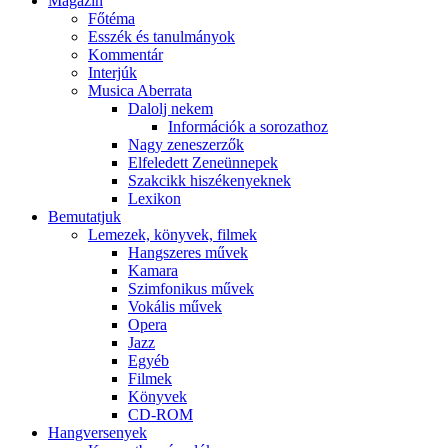
Magazin
Főtéma
Esszék és tanulmányok
Kommentár
Interjúk
Musica Aberrata
Dalolj nekem
Információk a sorozathoz
Nagy zeneszerzők
Elfeledett Zeneünnepek
Szakcikk hiszékenyeknek
Lexikon
Bemutatjuk
Lemezek, könyvek, filmek
Hangszeres művek
Kamara
Szimfonikus művek
Vokális művek
Opera
Jazz
Egyéb
Filmek
Könyvek
CD-ROM
Hangversenyek