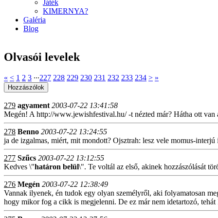
Játék
KIMERNYA?
Galéria
Blog
Olvasói levelek
«
<
1
2
3
∙∙∙
227
228
229
230
231
232
233
234
>
»
279
agyament
2003-07-22 13:41:58
Megén! A http://www.jewishfestival.hu/ -t nézted már? Hátha ott van
278
Benno
2003-07-22 13:24:55
ja de izgalmas, miért, mit mondott? Ojsztrah: lesz vele momus-interjú 
277
Szűcs
2003-07-22 13:12:55
Kedves \"
határon belül
\". Te voltál az első, akinek hozzászólását 
276
Megén
2003-07-22 12:38:49
Vannak ilyenek, én tudok egy olyan személyről, aki folyamatosan megj
hogy mikor fog a cikk is megjelenni. De ez már nem idetartozó, tehát