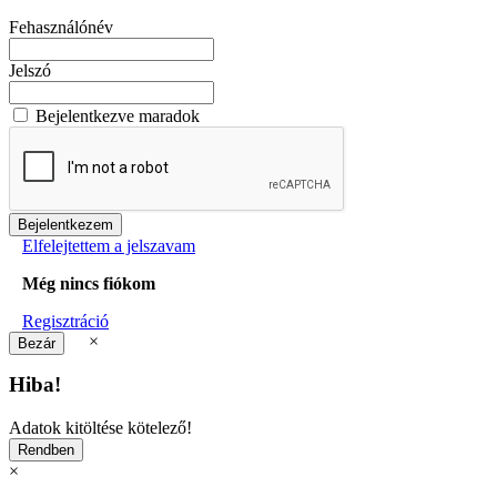
Fehasználónév
Jelszó
Bejelentkezve maradok
Elfelejtettem a jelszavam
Még nincs fiókom
Regisztráció
×
Hiba!
Adatok kitöltése kötelező!
×