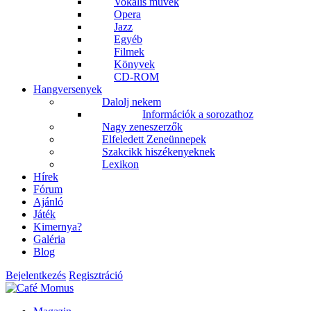
Vokális művek
Opera
Jazz
Egyéb
Filmek
Könyvek
CD-ROM
Hangversenyek
Dalolj nekem
Információk a sorozathoz
Nagy zeneszerzők
Elfeledett Zeneünnepek
Szakcikk hiszékenyeknek
Lexikon
Hírek
Fórum
Ajánló
Játék
Kimernya?
Galéria
Blog
Bejelentkezés
Regisztráció