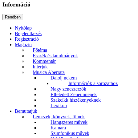
Információ
Nyitólap
Bejelentkezés
Regisztráció
Magazin
Főtéma
Esszék és tanulmányok
Kommentár
Interjúk
Musica Aberrata
Dalolj nekem
Információk a sorozathoz
Nagy zeneszerzők
Elfeledett Zeneünnepek
Szakcikk hiszékenyeknek
Lexikon
Bemutatjuk
Lemezek, könyvek, filmek
Hangszeres művek
Kamara
Szimfonikus művek