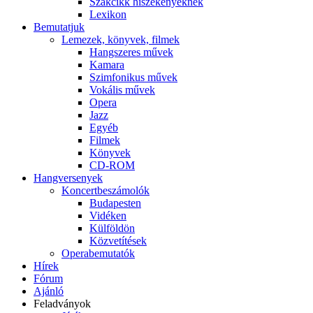
Szakcikk hiszékenyeknek
Lexikon
Bemutatjuk
Lemezek, könyvek, filmek
Hangszeres művek
Kamara
Szimfonikus művek
Vokális művek
Opera
Jazz
Egyéb
Filmek
Könyvek
CD-ROM
Hangversenyek
Koncertbeszámolók
Budapesten
Vidéken
Külföldön
Közvetítések
Operabemutatók
Hírek
Fórum
Ajánló
Feladványok