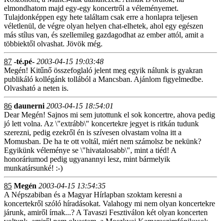
elmondhatom majd egy-egy koncertről a véleményemet.
Tulajdonképpen egy hete találtam csak erre a honlapra teljesen
véletlenül, de végre olyan helyen chat-elhetek, ahol egy egészen
más stílus van, és szellemileg gazdagodhat az ember attól, amit a
többiektől olvashat. Jövök még.
87
-té.pé-
2003-04-15 19:03:48
Megén! Kitűnő összefoglaló jelent meg egyik nálunk is gyakran
publikáló kollégánk tollából a Mancsban. Ajánlom figyelmedbe.
Olvasható a neten is.
86
daunerni
2003-04-15 18:54:01
Dear Megén! Sajnos mi sem jutottunk el sok koncertre, ahova pedig
jó lett volna. Az \"extrább\" koncertekre jegyet is ritkán tudunk
szerezni, pedig ezekről én is szívesen olvastam volna itt a
Momusban. De ha te ott voltál, miért nem számolsz be nekünk?
Egyikünk véleménye se \"hivatalosabb\", mint a tiéd! A
honoráriumod pedig ugyanannyi lesz, mint bármelyik
munkatársunké! :-)
85
Megén
2003-04-15 13:54:35
A Népszabiban és a Magyar Hírlapban szoktam keresni a
koncertekről szóló híradásokat. Valahogy mi nem olyan koncertekre
járunk, amiről írnak...? A Tavaszi Fesztiválon két olyan koncerten