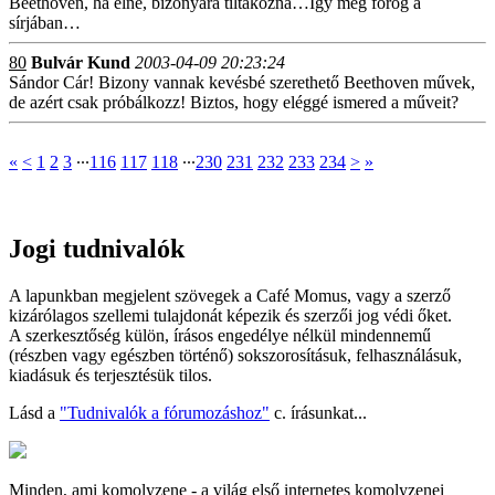
Beethoven, ha élne, bizonyára tiltakozna…Így meg forog a
sírjában…
80
Bulvár Kund
2003-04-09 20:23:24
Sándor Cár! Bizony vannak kevésbé szerethető Beethoven művek,
de azért csak próbálkozz! Biztos, hogy eléggé ismered a műveit?
«
<
1
2
3
∙∙∙
116
117
118
∙∙∙
230
231
232
233
234
>
»
Jogi tudnivalók
A lapunkban megjelent szövegek a Café Momus, vagy a szerző
kizárólagos szellemi tulajdonát képezik és szerzői jog védi őket.
A szerkesztőség külön, írásos engedélye nélkül mindennemű
(részben vagy egészben történő) sokszorosításuk, felhasználásuk,
kiadásuk és terjesztésük tilos.
Lásd a
"Tudnivalók a fórumozáshoz"
c. írásunkat...
Minden, ami komolyzene - a világ első internetes komolyzenei