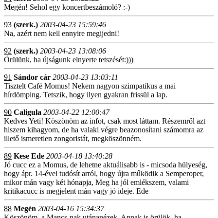
Megén! Sehol egy koncertbeszámoló? :-)
93
(szerk.)
2003-04-23 15:59:46
Na, azért nem kell ennyire megijedni!
92
(szerk.)
2003-04-23 13:08:06
Örülünk, ha újságunk elnyerte tetszését:)))
91
Sándor cár
2003-04-23 13:03:11
Tisztelt Café Momus! Nekem nagyon szimpatikus a mai
hírdömping. Tetszik, hogy ilyen gyakran frissül a lap.
90
Caligula
2003-04-22 12:00:47
Kedves Yeti! Köszönöm az infot, csak most láttam. Részemről azt
hiszem kihagyom, de ha valaki végre beazonosítani számomra az
illető ismeretlen zongoristát, megköszönném.
89
Kese Ede
2003-04-18 13:40:28
Jó cucc ez a Momus, de lehetne aktuálisabb is - micsoda hülyeség,
hogy ápr. 14-ével tudósít arról, hogy újra működik a Semperoper,
mikor mán vagy két hónapja, Meg ha jól emlékszem, valami
kritikacucc is megjelent mán vagy jó ideje. Ede
88
Megén
2003-04-16 15:34:37
Köszönöm, a Mancs-nak utánanézek. Annak is örülök, ha