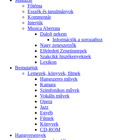
Magazin
Főtéma
Esszék és tanulmányok
Kommentár
Interjúk
Musica Aberrata
Dalolj nekem
Információk a sorozathoz
Nagy zeneszerzők
Elfeledett Zeneünnepek
Szakcikk hiszékenyeknek
Lexikon
Bemutatjuk
Lemezek, könyvek, filmek
Hangszeres művek
Kamara
Szimfonikus művek
Vokális művek
Opera
Jazz
Egyéb
Filmek
Könyvek
CD-ROM
Hangversenyek