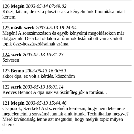
126
Megén
2003-05-14 07:49:02
Köszi, láttam, de ezt a pluszt csak a kényelmünk finomítása miatt
kértem.
125
másik szerk
2003-05-13 18:24:04
Megén! A sorszámozáson és egyéb kényelmi megoldásokon már
dolgozunk. De a bal oldalon a fórumok listáinál ott van az adott
topik össz-hozzászólásainak száma.
124
szerk
2003-05-13 16:31:23
Szívesen!
123
Benno
2003-05-13 16:30:59
akkor dpa, ez volt a kérdés, köszönöm
122
szerk
2003-05-13 16:01:14
Kedves Benno! A dpa-nak valószínűleg jók a forrásai...
121
Megén
2003-05-13 15:44:46
Csaposok, Szerkek! Azt szeretném kérdezni, hogy nem lehetne-e
megjelentetni a sorszámát annak amit írtunk. Technikailag megy-e?
Merő kíváncsiság lenne azt megtudni, hogy melyik topic milyen
sikeres.