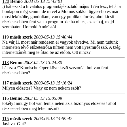
120
Benno
2003-05-13 15:43:01
:) hát ezaz! a hivatalos programtájékoztató május 17én lesz, tehát a
honlapon még semmi de mivel a Momus sokkal ügyesebb és már
most leközölte, gondoltam, van egy publikus forrás, ahol kicsit
részletesebben fent van a program. de ha nincs, az se baj, majd
szombaton Homoki Andrástól
119
másik szerk
2003-05-13 15:40:44
Na várjál, most már rendesen el vagyok tévedve. Mi nem tudunk
interneten lévő előzetesről,a hírben nem volt ilyesmiről szó. A tzég
internettzímét meg te írtad be az előbb. Ott nincs?
118
Benno
2003-05-13 15:24:30
hát ez a \"Komische Oper következö szezon\". hol van fent
részletesebben?
117
másik szerk
2003-05-13 15:16:24
Milyen előzetes? Vagy ez nem nekem szólt?
116
Benno
2003-05-13 15:05:09
tökély! amugy hol van fent a neten az a bizonyos elözetes? ahol
részleetsebben meg lehet nézni?
115
másik szerk
2003-05-13 14:59:42
Javítva. Gut?