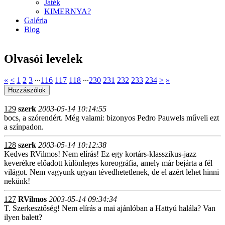
Játék
KIMERNYA?
Galéria
Blog
Olvasói levelek
«
<
1
2
3
∙∙∙
116
117
118
∙∙∙
230
231
232
233
234
>
»
129
szerk
2003-05-14 10:14:55
bocs, a szórendért. Még valami: bizonyos Pedro Pauwels műveli ezt
a színpadon.
128
szerk
2003-05-14 10:12:38
Kedves RVilmos! Nem elírás! Ez egy kortárs-klasszikus-jazz
keverékre előadott különleges koreográfia, amely már bejárta a fél
világot. Nem vagyunk ugyan tévedhetetlenek, de el azért lehet hinni
nekünk!
127
RVilmos
2003-05-14 09:34:34
T. Szerkesztőség! Nem elírás a mai ajánlóban a Hattyú halála? Van
ilyen balett?