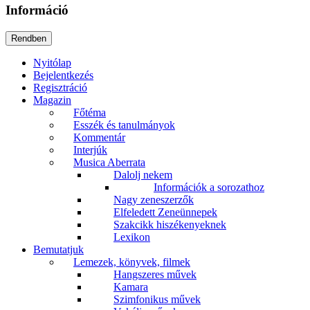
Információ
Nyitólap
Bejelentkezés
Regisztráció
Magazin
Főtéma
Esszék és tanulmányok
Kommentár
Interjúk
Musica Aberrata
Dalolj nekem
Információk a sorozathoz
Nagy zeneszerzők
Elfeledett Zeneünnepek
Szakcikk hiszékenyeknek
Lexikon
Bemutatjuk
Lemezek, könyvek, filmek
Hangszeres művek
Kamara
Szimfonikus művek