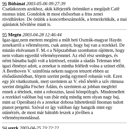
96
Búbánat
2003-05-06 09:27:39
Csatlakozom azokhoz, akik kifejezték örömüket a megújult Café
momus iránt. Gondolok itt most elsősorban a friss zenei
rövidhírekre. De örülök a koncertbeszámolók, a lemezkritikák, a mai
ajánlatok bővülése miatt is.
95
Megén
2003-04-28 12:46:44
Igaz-igaz,nem mertem megírni a múlt heti Osztrák-magyar Haydn
zenekarról a véleményem, csak annyit, hogy baj van a rezekkel. De
miután elolvastam F. M.-t a Népszabiban szombaton rájöttem, hogy
nem voltam egyedül véleményemmel. Az első rész semleges, és
némi bánatba hajló volt a kürtössel, ezután a ráadás Teleman tétel
igazi élményt adott, a zenekar is mintha feléledt volna a szünet előtt.
A Beethoven V. szimfónia nekem nagyon tetszett ebben az
elsőadásmódban, férjem szerint pedig egymerő rohanás volt. Ezen
egy jót vitatkoztunk, mert szerintem az V. első tételét a szív ritmusa
szerint dirigálta Fischer Ádám, és szerintem az jobban megfelel
ennek a tételnek, mint a robosztus, lassú hömpölygés. Mindemellett
a rezekkel valóban baj van (bár még mindig nem olyan nagy baj,
mint az Operában) és a zenekar dobosa hihetetlenül finoman tudott
pianot pergetni. Szóval ez így valóban úgy hangzik mint egy
utánérzés, de most már bátrabb leszek a jövőben a
véleménymondással.
94
szerk
2003-04-25 23:22:22