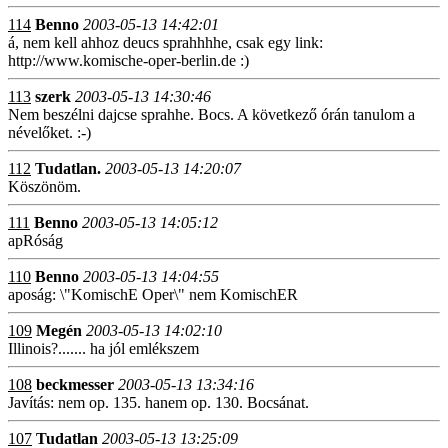
114
Benno
2003-05-13 14:42:01
á, nem kell ahhoz deucs sprahhhhe, csak egy link:
http://www.komische-oper-berlin.de :)
113
szerk
2003-05-13 14:30:46
Nem beszélni dajcse sprahhe. Bocs. A következő órán tanulom a
névelőket. :-)
112
Tudatlan.
2003-05-13 14:20:07
Köszönöm.
111
Benno
2003-05-13 14:05:12
apRóság
110
Benno
2003-05-13 14:04:55
aposág: \"KomischE Oper\" nem KomischER
109
Megén
2003-05-13 14:02:10
Illinois?....... ha jól emlékszem
108
beckmesser
2003-05-13 13:34:16
Javítás: nem op. 135. hanem op. 130. Bocsánat.
107
Tudatlan
2003-05-13 13:25:09