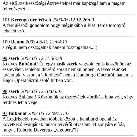
Az első szerkesztőségi észrevételnél már kapizsgáltam a magam
félrenézését is.
101
Kerengő der Wisch
2003-05-12 12:26:09
A ferdülésből gondolom hogy méginkább a Pisai ferde toronyról
lehetett szó.
100
Benno
2003-05-12 12:04:13
s végül: nem osztogatnak hanem fosztogatnak...:)
99
szerk
2003-05-12 11:36:38
Kedves
Búbánat
! Én egy másik
szerk
vagyok, én is köszönöm az
észrevételt, lentebbi dícsérő sorait nemkülönben. A tévedésünket
javítottuk, viszont a \"ferdítés\" nem a Hamburgi Operáról, hanem a
Bajor Operaházról szóló hírben volt.
98
szerk
2003-05-12 10:06:07
Kedves Búbánat! Köszönjük az észrevételt -fordítási hiba volt, s így
ferdítés lett a vége.
97
Búbánat
2003-05-12 09:51:07
A Legfrissebb rovatban többek között a hamburgi operaház
következő évadjának műsor tervéről olvastam. Bizonyára elírás,
hogy a Roberto Devereux „vígopera”!?