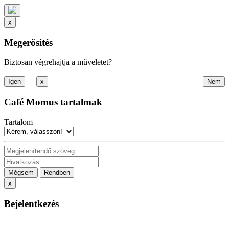
x
Megerősítés
Biztosan végrehajtja a műveletet?
x
Café Momus tartalmak
Tartalom
Mégsem
Rendben
x
Bejelentkezés