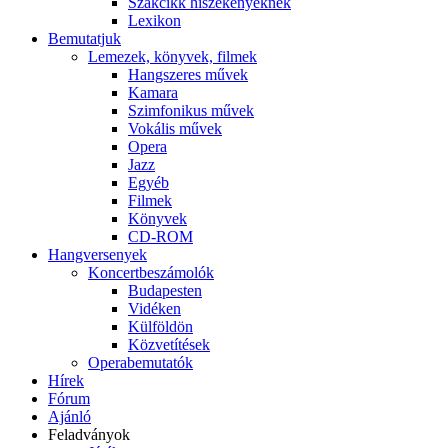
Szakcikk hiszékenyeknek
Lexikon
Bemutatjuk
Lemezek, könyvek, filmek
Hangszeres művek
Kamara
Szimfonikus művek
Vokális művek
Opera
Jazz
Egyéb
Filmek
Könyvek
CD-ROM
Hangversenyek
Koncertbeszámolók
Budapesten
Vidéken
Külföldön
Közvetítések
Operabemutatók
Hírek
Fórum
Ajánló
Feladványok