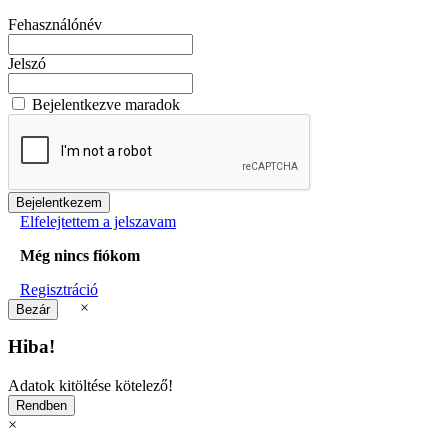
Fehasználónév
Jelszó
Bejelentkezve maradok
Elfelejtettem a jelszavam
Még nincs fiókom
Regisztráció
×
Hiba!
Adatok kitöltése kötelező!
×