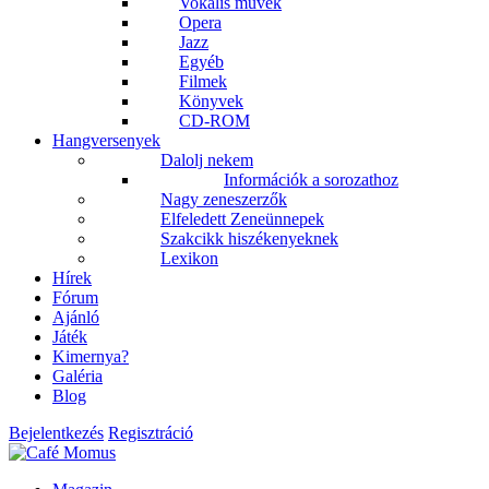
Vokális művek
Opera
Jazz
Egyéb
Filmek
Könyvek
CD-ROM
Hangversenyek
Dalolj nekem
Információk a sorozathoz
Nagy zeneszerzők
Elfeledett Zeneünnepek
Szakcikk hiszékenyeknek
Lexikon
Hírek
Fórum
Ajánló
Játék
Kimernya?
Galéria
Blog
Bejelentkezés
Regisztráció