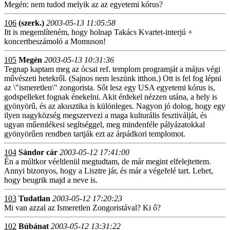
Megén: nem tudod melyik az az egyetemi kórus?
106
(szerk.)
2003-05-13 11:05:58
Itt is megemlíteném, hogy holnap Takács Kvartet-interjú +
koncertbeszámoló a Momuson!
105
Megén
2003-05-13 10:31:36
Tegnap kaptam meg az ócsai ref. templom programját a május végi
művészeti hetekről. (Sajnos nem leszünk itthon.) Ott is fel fog lépni
az \"ismeretlen\" zongorista. Sőt lesz egy USA egyetemi kórus is,
godspelleket fognak énekelni. Akit érdekel nézzen utána, a hely is
gyönyörű, és az akusztika is különleges. Nagyon jó dolog, hogy egy
ilyen nagyközség megszervezi a maga kulturális fesztiválját, és
ugyan műemlékesi segítséggel, meg mindenféle pályázatokkal
gyönyörűen rendben tartják ezt az árpádkori templomot.
104
Sándor cár
2003-05-12 17:41:00
Én a múltkor véeltlenül megtudtam, de már megint elfelejtettem.
Annyi bizonyos, hogy a Lisztre jár, és már a végefelé tart. Lehet,
hogy beugrik majd a neve is.
103
Tudatlan
2003-05-12 17:20:23
Mi van azzal az Ismeretlen Zongoristával? Ki ő?
102
Búbánat
2003-05-12 13:31:22