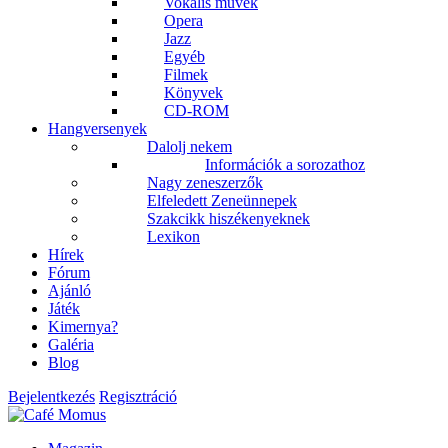
Vokális művek
Opera
Jazz
Egyéb
Filmek
Könyvek
CD-ROM
Hangversenyek
Dalolj nekem
Információk a sorozathoz
Nagy zeneszerzők
Elfeledett Zeneünnepek
Szakcikk hiszékenyeknek
Lexikon
Hírek
Fórum
Ajánló
Játék
Kimernya?
Galéria
Blog
Bejelentkezés
Regisztráció