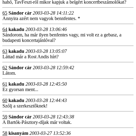
hahó, TavFeszt-ról mikor kapjuk a beígért koncertbeszámolókat?
65
Sándor cár
2003-03-28 14:11:22
Annyira azért nem vagyok bennfentes. *
64
kakadu
2003-03-28 13:06:46
Sándorom, ha már ilyen benfentes vagy, mi volt ez a gebasz, a
budapesti koncertajánlóval?
63
kakadu
2003-03-28 13:05:07
Láttad már a Rost Andis hírt?
62
Sándor cár
2003-03-28 12:59:42
Látom.
61
kakadu
2003-03-28 12:45:50
Ez gyorsan ment...
60
kakadu
2003-03-28 12:44:43
Szólj a szerkesztőknek!
59
Sándor cár
2003-03-28 12:43:38
A Bartók-Pásztory-díjak már voltak.
58
kisanyám
2003-03-27 13:52:36