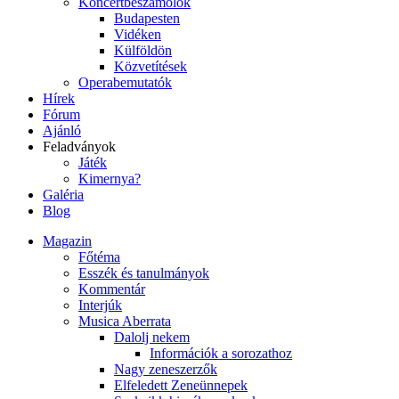
Koncertbeszámolók
Budapesten
Vidéken
Külföldön
Közvetítések
Operabemutatók
Hírek
Fórum
Ajánló
Feladványok
Játék
Kimernya?
Galéria
Blog
Magazin
Főtéma
Esszék és tanulmányok
Kommentár
Interjúk
Musica Aberrata
Dalolj nekem
Információk a sorozathoz
Nagy zeneszerzők
Elfeledett Zeneünnepek