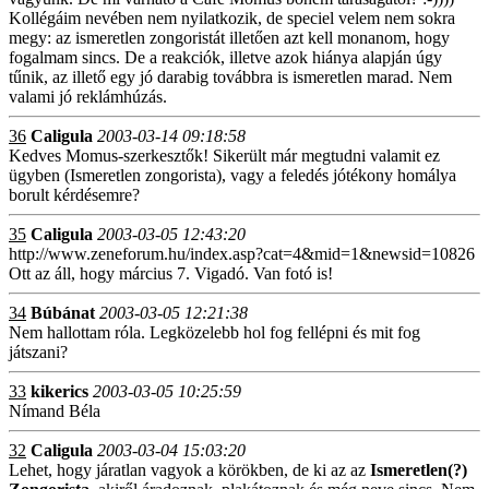
Kollégáim nevében nem nyilatkozik, de speciel velem nem sokra
megy: az ismeretlen zongoristát illetően azt kell monanom, hogy
fogalmam sincs. De a reakciók, illetve azok hiánya alapján úgy
tűnik, az illető egy jó darabig továbbra is ismeretlen marad. Nem
valami jó reklámhúzás.
36
Caligula
2003-03-14 09:18:58
Kedves Momus-szerkesztők! Sikerült már megtudni valamit ez
ügyben (Ismeretlen zongorista), vagy a feledés jótékony homálya
borult kérdésemre?
35
Caligula
2003-03-05 12:43:20
http://www.zeneforum.hu/index.asp?cat=4&mid=1&newsid=10826
Ott az áll, hogy március 7. Vigadó. Van fotó is!
34
Búbánat
2003-03-05 12:21:38
Nem hallottam róla. Legközelebb hol fog fellépni és mit fog
játszani?
33
kikerics
2003-03-05 10:25:59
Nímand Béla
32
Caligula
2003-03-04 15:03:20
Lehet, hogy járatlan vagyok a körökben, de ki az az
Ismeretlen(?)