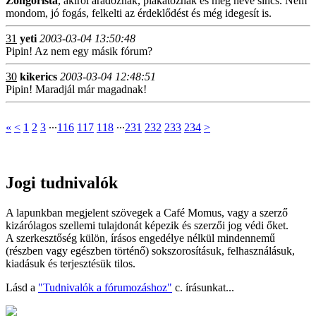
Zongorista
, akiről áradoznak, plakátoznak és még neve sincs. Nem
mondom, jó fogás, felkelti az érdeklődést és még idegesít is.
31
yeti
2003-03-04 13:50:48
Pipin! Az nem egy másik fórum?
30
kikerics
2003-03-04 12:48:51
Pipin! Maradjál már magadnak!
«
<
1
2
3
∙∙∙
116
117
118
∙∙∙
231
232
233
234
>
Jogi tudnivalók
A lapunkban megjelent szövegek a Café Momus, vagy a szerző
kizárólagos szellemi tulajdonát képezik és szerzői jog védi őket.
A szerkesztőség külön, írásos engedélye nélkül mindennemű
(részben vagy egészben történő) sokszorosításuk, felhasználásuk,
kiadásuk és terjesztésük tilos.
Lásd a
"Tudnivalók a fórumozáshoz"
c. írásunkat...