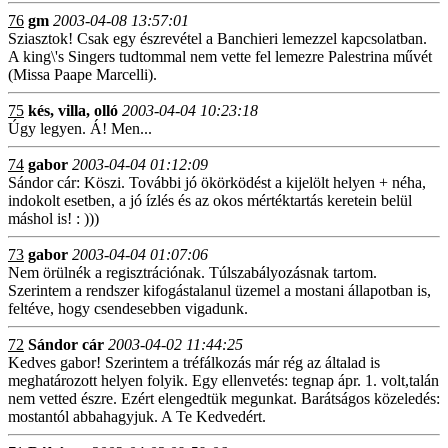
76
gm
2003-04-08 13:57:01
Sziasztok! Csak egy észrevétel a Banchieri lemezzel kapcsolatban.
A king\'s Singers tudtommal nem vette fel lemezre Palestrina művét
(Missa Paape Marcelli).
75
kés, villa, olló
2003-04-04 10:23:18
Úgy legyen. Á! Men...
74
gabor
2003-04-04 01:12:09
Sándor cár: Köszi. További jó ökörködést a kijelölt helyen + néha,
indokolt esetben, a jó ízlés és az okos mértéktartás keretein belül
máshol is! : )))
73
gabor
2003-04-04 01:07:06
Nem örülnék a regisztrációnak. Túlszabályozásnak tartom.
Szerintem a rendszer kifogástalanul üzemel a mostani állapotban is,
feltéve, hogy csendesebben vigadunk.
72
Sándor cár
2003-04-02 11:44:25
Kedves gabor! Szerintem a tréfálkozás már rég az általad is
meghatározott helyen folyik. Egy ellenvetés: tegnap ápr. 1. volt,talán
nem vetted észre. Ezért elengedtük megunkat. Barátságos közeledés:
mostantól abbahagyjuk. A Te Kedvedért.