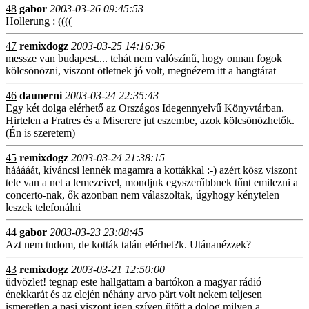
48
gabor
2003-03-26 09:45:53
Hollerung : ((((
47
remixdogz
2003-03-25 14:16:36
messze van budapest.... tehát nem valószínű, hogy onnan fogok
kölcsönözni, viszont ötletnek jó volt, megnézem itt a hangtárat
46
daunerni
2003-03-24 22:35:43
Egy két dolga elérhető az Országos Idegennyelvű Könyvtárban.
Hirtelen a Fratres és a Miserere jut eszembe, azok kölcsönözhetők.
(Én is szeretem)
45
remixdogz
2003-03-24 21:38:15
hááááát, kíváncsi lennék magamra a kottákkal :-) azért kösz viszont
tele van a net a lemezeivel, mondjuk egyszerűbbnek tűnt emilezni a
concerto-nak, ők azonban nem válaszoltak, úgyhogy kénytelen
leszek telefonálni
44
gabor
2003-03-23 23:08:45
Azt nem tudom, de kották talán elérhet?k. Utánanézzek?
43
remixdogz
2003-03-21 12:50:00
üdvözlet! tegnap este hallgattam a bartókon a magyar rádió
énekkarát és az elején néhány arvo pärt volt nekem teljesen
ismeretlen a pasi viszont igen szíven ütött a dolog milyen a