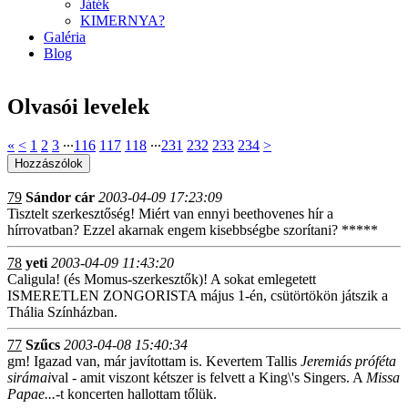
Játék
KIMERNYA?
Galéria
Blog
Olvasói levelek
«
<
1
2
3
∙∙∙
116
117
118
∙∙∙
231
232
233
234
>
79
Sándor cár
2003-04-09 17:23:09
Tisztelt szerkesztőség! Miért van ennyi beethovenes hír a
hírrovatban? Ezzel akarnak engem kisebbségbe szorítani? *****
78
yeti
2003-04-09 11:43:20
Caligula! (és Momus-szerkesztők)! A sokat emlegetett
ISMERETLEN ZONGORISTA május 1-én, csütörtökön játszik a
Thália Színházban.
77
Szűcs
2003-04-08 15:40:34
gm! Igazad van, már javítottam is. Kevertem Tallis
Jeremiás próféta
sirámai
val - amit viszont kétszer is felvett a King\'s Singers. A
Missa
Papae...
-t koncerten hallottam tőlük.