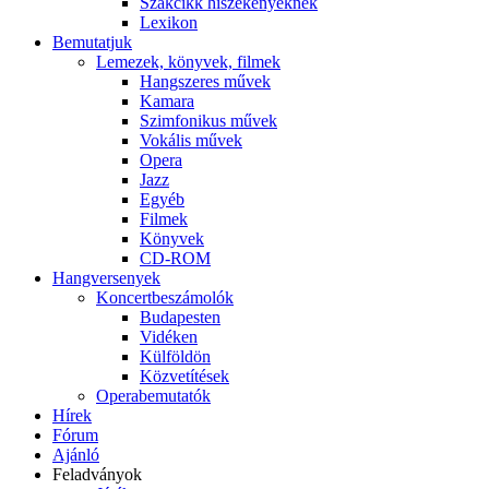
Szakcikk hiszékenyeknek
Lexikon
Bemutatjuk
Lemezek, könyvek, filmek
Hangszeres művek
Kamara
Szimfonikus művek
Vokális művek
Opera
Jazz
Egyéb
Filmek
Könyvek
CD-ROM
Hangversenyek
Koncertbeszámolók
Budapesten
Vidéken
Külföldön
Közvetítések
Operabemutatók
Hírek
Fórum
Ajánló
Feladványok