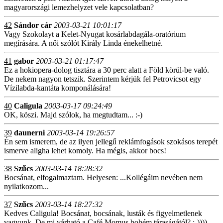
magyarországi lemezhelyzet vele kapcsolatban?
42
Sándor cár
2003-03-21 10:01:17
Vagy Szokolayt a Kelet-Nyugat kosárlabdagála-oratórium
megírására. A női szólót Király Linda énekelhetné.
41
gabor
2003-03-21 01:17:47
Ez a hokiopera-dolog tisztára a 30 perc alatt a Föld körül-be való.
De nekem nagyon tetszik. Szerintem kérjük fel Petrovicsot egy
Vízilabda-kantáta komponálására!
40
Caligula
2003-03-17 09:24:49
OK, köszi. Majd szólok, ha megtudtam... :-)
39
daunerni
2003-03-14 19:26:57
Én sem ismerem, de az ilyen jellegű reklámfogások szokásos terepét
ismerve aligha lehet komoly. Ha mégis, akkor bocs!
38
Szűcs
2003-03-14 18:28:32
Bocsánat, elfogalmaztam. Helyesen: ...Kollégáim nevében nem
nyilatkozom...
37
Szűcs
2003-03-14 18:27:32
Kedves Caligula! Bocsánat, bocsának, lusták és figyelmetlenek
vagyunk. De mi várható a Café Momus bohém táraságától? :-))))