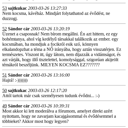
53
sajtkukac
2003-03-26 13:27:33
Nem kocsma, kávéház. Mindjárt folytathatod az évődést, ne
duzzogj.
52
Sándor cár
2003-03-26 13:20:19
Üzenet a csaposnak! Nem bírom megállni. Én azt hittem, ez egy
bohémtanya, ahol víg kedélyű társakkal találkozik az ember. egy
kocsmában, ha mondjuk a focikról esik szó, könnyen
elkalandopzhat a téma a NŐ irányába, hogy aztán visszatérjen. Ez
természetes. Viszont itt, úgy látom, nem díjazzák a vidámságot, és
azt várják, hogy illő tisztelettel, komolysággal, szigorúan akijeölt
témákról beszéljünk. MILYEN KOCSMA EZ???????
51
Sándor cár
2003-03-26 13:16:00
Hajrá! :-)))))))
50
sajtkukac
2003-03-26 12:17:20
Attól tartok már csak személyesen tudunk évődni... :-)
49
Sándor cár
2003-03-26 10:39:31
Most akkor ki lett moderálva a fórumom, amelyet direkt azért
nyitottam, hogy ne zavarjam kacajgásommal és évődésemmel a
többieket? Akkor most hogy legyen?