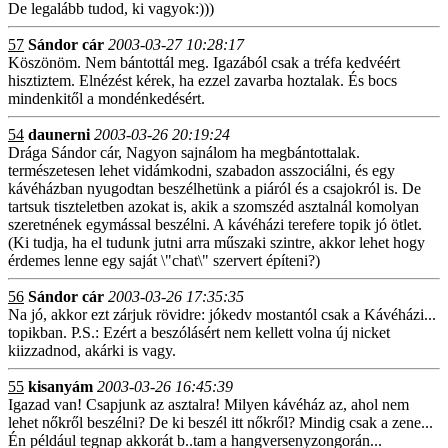
De legalább tudod, ki vagyok:)))
57
Sándor cár
2003-03-27 10:28:17
Köszönöm. Nem bántottál meg. Igazából csak a tréfa kedvéért
hisztiztem. Elnézést kérek, ha ezzel zavarba hoztalak. És bocs
mindenkitől a mondénkedésért.
54
daunerni
2003-03-26 20:19:24
Drága Sándor cár, Nagyon sajnálom ha megbántottalak.
természetesen lehet vidámkodni, szabadon asszociálni, és egy
kávéházban nyugodtan beszélhetünk a piáról és a csajokról is. De
tartsuk tiszteletben azokat is, akik a szomszéd asztalnál komolyan
szeretnének egymással beszélni. A kávéházi terefere topik jó ötlet.
(Ki tudja, ha el tudunk jutni arra műszaki szintre, akkor lehet hogy
érdemes lenne egy saját \"chat\" szervert építeni?)
56
Sándor cár
2003-03-26 17:35:35
Na jó, akkor ezt zárjuk rövidre: jókedv mostantól csak a Kávéházi...
topikban. P.S.: Ezért a beszólásért nem kellett volna új nicket
kiizzadnod, akárki is vagy.
55
kisanyám
2003-03-26 16:45:39
Igazad van! Csapjunk az asztalra! Milyen kávéház az, ahol nem
lehet nőkről beszélni? De ki beszél itt nőkről? Mindig csak a zene...
Én például tegnap akkorát b..tam a hangversenyzongorán...