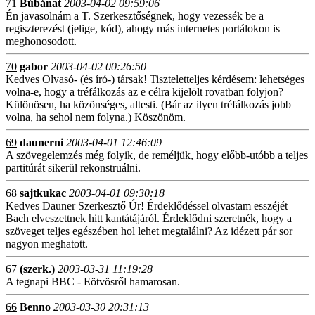
71
Búbánat
2003-04-02 09:59:06
Én javasolnám a T. Szerkesztőségnek, hogy vezessék be a
regiszterezést (jelige, kód), ahogy más internetes portálokon is
meghonosodott.
70
gabor
2003-04-02 00:26:50
Kedves Olvasó- (és író-) társak! Tiszteletteljes kérdésem: lehetséges
volna-e, hogy a tréfálkozás az e célra kijelölt rovatban folyjon?
Különösen, ha közönséges, altesti. (Bár az ilyen tréfálkozás jobb
volna, ha sehol nem folyna.) Köszönöm.
69
daunerni
2003-04-01 12:46:09
A szövegelemzés még folyik, de reméljük, hogy előbb-utóbb a teljes
partitúrát sikerül rekonstruálni.
68
sajtkukac
2003-04-01 09:30:18
Kedves Dauner Szerkesztő Úr! Érdeklődéssel olvastam esszéjét
Bach elveszettnek hitt kantátájáról. Érdeklődni szeretnék, hogy a
szöveget teljes egészében hol lehet megtalálni? Az idézett pár sor
nagyon meghatott.
67
(szerk.)
2003-03-31 11:19:28
A tegnapi BBC - Eötvösről hamarosan.
66
Benno
2003-03-30 20:31:13