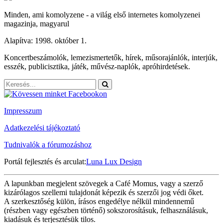
Minden, ami komolyzene - a világ első internetes komolyzenei
magazinja, magyarul
Alapítva: 1998. október 1.
Koncertbeszámolók, lemezismertetők, hírek, műsorajánlók, interjúk,
esszék, publicisztika, játék, művész-naplók, apróhirdetések.
Impresszum
Adatkezelési tájékoztató
Tudnivalók a fórumozáshoz
Portál fejlesztés és arculat:
Luna Lux Design
A lapunkban megjelent szövegek a Café Momus, vagy a szerző
kizárólagos szellemi tulajdonát képezik és szerzői jog védi őket.
A szerkesztőség külön, írásos engedélye nélkül mindennemű
(részben vagy egészben történő) sokszorosításuk, felhasználásuk,
kiadásuk és terjesztésük tilos.