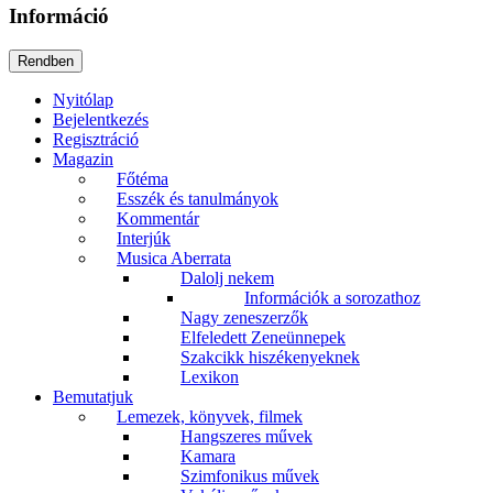
Információ
Nyitólap
Bejelentkezés
Regisztráció
Magazin
Főtéma
Esszék és tanulmányok
Kommentár
Interjúk
Musica Aberrata
Dalolj nekem
Információk a sorozathoz
Nagy zeneszerzők
Elfeledett Zeneünnepek
Szakcikk hiszékenyeknek
Lexikon
Bemutatjuk
Lemezek, könyvek, filmek
Hangszeres művek
Kamara
Szimfonikus művek