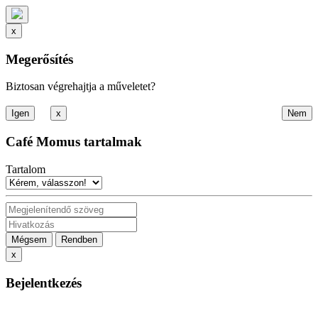
x
Megerősítés
Biztosan végrehajtja a műveletet?
x
Café Momus tartalmak
Tartalom
Mégsem
Rendben
x
Bejelentkezés