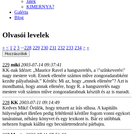
Játék
KIMERNYA?
Galéria
Blog
Olvasói levelek
«
<
1
2
3
∙∙∙
228
229
230
231
232
233
234
>
»
229
miki
2003-07-14 09:37:41
KK-nak Idézet: „Maurice Ravel a hangszerelés, a \"színkeverés\"
nagy mestere volt. Ennek ellenére számos műve zongoradarabként
kezdte pályafutását.” Kérdés: Mi az, hogy „ennek ellenére”? Azt is
mondhatná, hogy annak ellenére, hogy R. a hangszerelés nagy
mestere volt számos műve zongoradarabnak készült és az is maradt.
228
KK
2003-07-11 09:14:49
Kedves Miki! Örülök, hogy tetszett az írás stílusa. A kapitális
hülyeségeket illetően pedig feltétlenül kérdőre fogom vonni egykori
tanáraimat, néhány könyvet és egy lexikont is. Bár ez utóbbiak
nehezen fognak kiállni egy becsületrendezési párbajra.