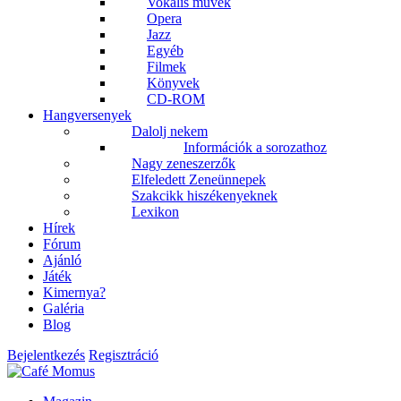
Vokális művek
Opera
Jazz
Egyéb
Filmek
Könyvek
CD-ROM
Hangversenyek
Dalolj nekem
Információk a sorozathoz
Nagy zeneszerzők
Elfeledett Zeneünnepek
Szakcikk hiszékenyeknek
Lexikon
Hírek
Fórum
Ajánló
Játék
Kimernya?
Galéria
Blog
Bejelentkezés
Regisztráció