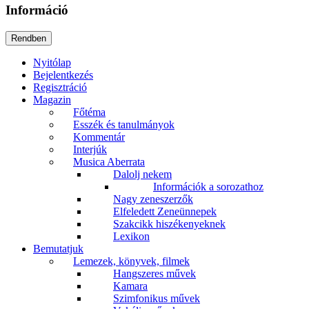
Információ
Nyitólap
Bejelentkezés
Regisztráció
Magazin
Főtéma
Esszék és tanulmányok
Kommentár
Interjúk
Musica Aberrata
Dalolj nekem
Információk a sorozathoz
Nagy zeneszerzők
Elfeledett Zeneünnepek
Szakcikk hiszékenyeknek
Lexikon
Bemutatjuk
Lemezek, könyvek, filmek
Hangszeres művek
Kamara
Szimfonikus művek