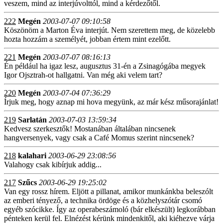
veszem, mind az interjúvolttól, mind a kérdezőtől.
222
Megén
2003-07-07 09:10:58
Köszönöm a Marton Éva interjút. Nem szerettem meg, de közelebb
hozta hozzám a személyét, jobban értem mint ezelőtt.
221
Megén
2003-07-07 08:16:13
Én például ha igaz lesz, augusztus 31-én a Zsinagógába megyek
Igor Ojsztrah-ot hallgatni. Van még aki velem tart?
220
Megén
2003-07-04 07:36:29
Írjuk meg, hogy aznap mi hova megyünk, az már kész műsorajánlat!
219
Sarlatán
2003-07-03 13:59:34
Kedvesz szerkesztők! Mostanában általában nincsenek
hangversenyek, vagy csak a Café Momus szerint nincsenek?
218
kalahari
2003-06-29 23:08:56
Valahogy csak kibírjuk addig...
217
Szűcs
2003-06-29 19:25:02
Van egy rossz hírem. Eljött a pillanat, amikor munkánkba beleszólt
az emberi tényező, a technika ördöge és a közhelyszótár csomó
egyéb szócikke. Így az operabeszámoló (bár elkészült) legkorábban
pénteken kerül fel. Elnézést kérünk mindenkitől, aki kiéhezve várja