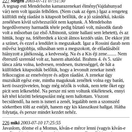
227
Megén
2003-07-11 07:51:30
A tegnap esti Mendelsohn kamarazenekari élmény(Vajdahunyad
vár) nem volt igazán felhőtlen. (Nem csak az égen.) Igaz a rengeteg
külföldi még ráadást is kitapsolt belőlük, de a jó szándékú, iskolás
zenélésen kívül szívhezszólót nem kaptunk. A Mendelsohn
hegedűverseny harmadik tétele pedig bíztató volt, második darab
volt a műsorban (az első Albinonit, szinte hallani sem lehetett), és az
hittük, hogy na, felébredtek a kicsit álmos kezdés után. De ekkor jött
a szünet, és ezzel a lendület is megszakadt. Igaz a Rossini darab nem
művész legjobbja, stílusában sem a megszokott, de előadásából
hiányzott a játékosság, a kedvesség. Na és a Kis éji zene........ Nem
ébresztő szerenád volt az, hanem altatódal. Brahms 4. és 5. szláv
tánca zárta volna, kedvesen, rendesen, tisztességgel, de hát a
külföldiek kitapsolták belőlük, hogy a levonult zenekar ismét
felkocogjon az emelvényre és adjon ráadást. A zenekar úgy
muzsikált egész este, mintha maguknak zenéltek volna egy baráti,
kerti összejövetelen, hogy még nézők is voltak, nem tette őket egy
picit sem lelkesebbé. Na persze mi sem voltunk tökéletesek, ennyi
két tétel közötti beletapsolást még nem hallottam. Viszont
becsülendő, ha nem is ismeri a zenét, legalább nem a szomszéd
sörkertben tölti az estéjét, hanem egy kis klasszikust hallgat. Hátha
folytatja, és persze mindet kezdet nehéz.
226
miki
2003-07-10 17:25:55
Javaslom, döntse el a Momus, kíván-e mérce lenni (vagyis kíván-e