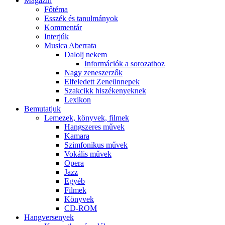
Magazin
Főtéma
Esszék és tanulmányok
Kommentár
Interjúk
Musica Aberrata
Dalolj nekem
Információk a sorozathoz
Nagy zeneszerzők
Elfeledett Zeneünnepek
Szakcikk hiszékenyeknek
Lexikon
Bemutatjuk
Lemezek, könyvek, filmek
Hangszeres művek
Kamara
Szimfonikus művek
Vokális művek
Opera
Jazz
Egyéb
Filmek
Könyvek
CD-ROM
Hangversenyek