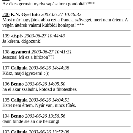
Az ékes germán nyelvcsapásaimra gondoltál?***
200
K.N. Gyel futó
2003-06-27 10:46:32
Most már hagyjátok abba ezt a francia szöveget, mert nem értem. A
végén áttérek valami külföldi honlapra! ***
199
-té.pé-
2003-06-27 10:44:48
Ja kérem, dógozunk!
198
agyament
2003-06-27 10:41:31
Jesszus! Mi ez a hírözön???
197
Caligula
2003-06-26 14:44:38
Kösz, majd igyexem! :-))
196
Benno
2003-06-26 14:05:50
ha el akar szaladni, kötözd a fütötesthez
195
Caligula
2003-06-26 14:04:51
Eztet nem értem. Nyár van, nincs fűtés.
194
Benno
2003-06-26 13:56:56
dann binde sie an die heizung!
193
Caligula
2003-06-26 13:52:08