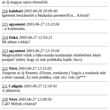
az új magyar opera elemzését.
216
kalahari
2003-06-28 20:09:40
Ígértetek beszámolót a Madarász-premierről is... Készül?
215
agyament
2003-06-27 13:23:06
...a kontinuitás.
214
Dákó
2003-06-27 12:54:21
Mi abban a hibás?
213
agyament
2003-06-27 12:19:04
Megbeszéled velük a dáko-román kontinuitás elméletének hibás
pontjait? (lehet, hogy ez már politikába hajlik, bocs)
212
Néró
2003-06-27 12:15:05
Átugrom az új fórumra. (Fórum, románum.) Vagyis a románok már
a téren vannak. Ez nem politika, csak vicc volt:-)))***
211
Caligula
2003-06-27 12:10:41
A júliusival.
210
Néró
2003-06-27 12:09:50
Cali? Melyik cézárral?