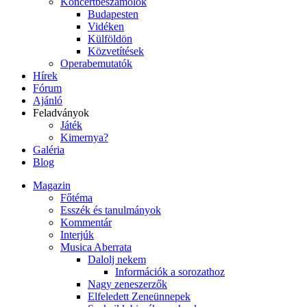
Koncertbeszámolók
Budapesten
Vidéken
Külföldön
Közvetítések
Operabemutatók
Hírek
Fórum
Ajánló
Feladványok
Játék
Kimernya?
Galéria
Blog
Magazin
Főtéma
Esszék és tanulmányok
Kommentár
Interjúk
Musica Aberrata
Dalolj nekem
Információk a sorozathoz
Nagy zeneszerzők
Elfeledett Zeneünnepek