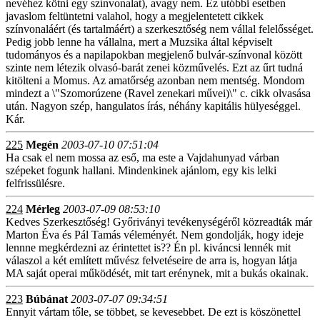
nevéhez kötni egy színvonalat), avagy nem. Ez utóbbi esetben
javaslom feltüntetni valahol, hogy a megjelentetett cikkek
színvonaláért (és tartalmáért) a szerkesztőség nem vállal felelősséget.
Pedig jobb lenne ha vállalna, mert a Muzsika által képviselt
tudományos és a napilapokban megjelenő bulvár-színvonal között
szinte nem létezik olvasó-barát zenei közművelés. Ezt az űrt tudná
kitölteni a Momus. Az amatőrség azonban nem mentség. Mondom
mindezt a \"Szomorúzene (Ravel zenekari művei)\" c. cikk olvasása
után. Nagyon szép, hangulatos írás, néhány kapitális hülyeséggel.
Kár.
225
Megén
2003-07-10 07:51:04
Ha csak el nem mossa az eső, ma este a Vajdahunyad várban
szépeket fogunk hallani. Mindenkinek ajánlom, egy kis lelki
felfrissülésre.
224
Mérleg
2003-07-09 08:53:10
Kedves Szerkesztőség! Győriványi tevékenységéről közreadták már
Marton Éva és Pál Tamás véleményét. Nem gondolják, hogy ideje
lennne megkérdezni az érintettet is?? Én pl. kiváncsi lennék mit
válaszol a két említett művész felvetéseire de arra is, hogyan látja
MA saját operai működését, mit tart erénynek, mit a bukás okainak.
223
Búbánat
2003-07-07 09:34:51
Ennyit vártam tőle, se többet, se kevesebbet. De ezt is köszönettel