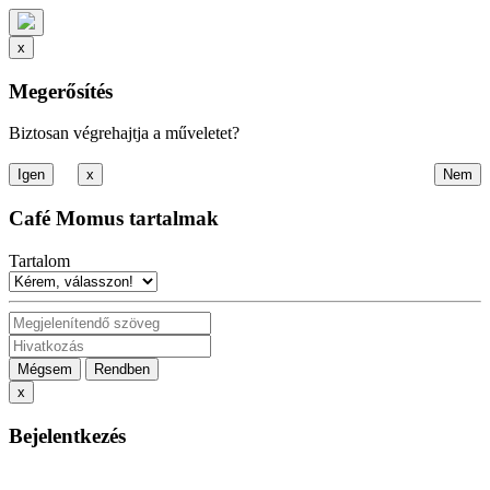
x
Megerősítés
Biztosan végrehajtja a műveletet?
x
Café Momus tartalmak
Tartalom
Mégsem
Rendben
x
Bejelentkezés