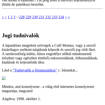
van abban a topikban??) itt peig lehet a müvészi teljesitményröl
(hüüü de patetikus) beszélni.
«
<
1
2
3
∙∙∙
228
229
230
231
232
233
234
>
»
Jogi tudnivalók
A lapunkban megjelent szövegek a Café Momus, vagy a szerző
kizárólagos szellemi tulajdonát képezik és szerzői jog védi őket.
A szerkesztőség külön, írásos engedélye nélkül mindennemű
(részben vagy egészben történő) sokszorosításuk, felhasználásuk,
kiadásuk és terjesztésük tilos.
Lásd a
"Tudnivalók a fórumozáshoz"
c. írásunkat...
Minden, ami komolyzene - a világ első internetes komolyzenei
magazinja, magyarul
Alapítva: 1998. október 1.