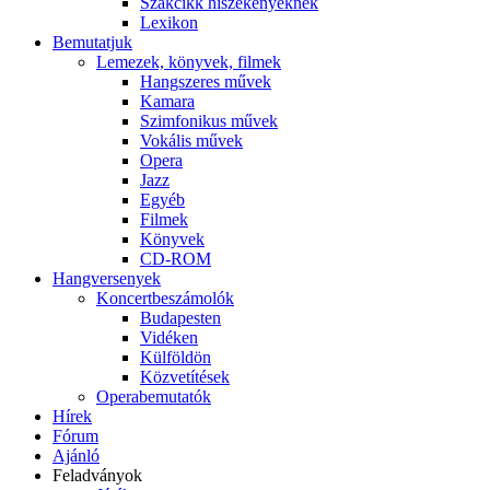
Szakcikk hiszékenyeknek
Lexikon
Bemutatjuk
Lemezek, könyvek, filmek
Hangszeres művek
Kamara
Szimfonikus művek
Vokális művek
Opera
Jazz
Egyéb
Filmek
Könyvek
CD-ROM
Hangversenyek
Koncertbeszámolók
Budapesten
Vidéken
Külföldön
Közvetítések
Operabemutatók
Hírek
Fórum
Ajánló
Feladványok