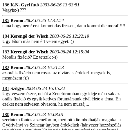
186
K.N. Gyel futó
2003-06-26 13:03:51
Vagyis:-) ???
185
Benno
2003-06-26 12:42:54
naná hogy nem! erst kommt das fressen, dann kommt die moral!!!!!
184
Kerengő der Wisch
2003-06-26 12:22:19
Úgy látom más nem ért velem egyet:-))
183
Kerengő der Wisch
2003-06-24 12:15:04
Morális fixáció? Ez tetszik :-))
182
Benno
2003-06-23 16:21:53
az orális fixácio nem rossz. az olvtárs is érdekel. megyek is,
megnézem :)))
181
Szilgyo
2003-06-23 16:15:32
Úgy veszem észre, odaát a Zenefórumban egy ideje már csak az
orális fixáció és egyik kedves fórumtársunk civil élete a téma. Én
ezeket nem szívesen olvasom, ha nem muszáj...
180
Benno
2003-06-23 16:08:01
szerintem fontos a zeneforum, mert ott kitombolhatják magukat a
Györiványi vs Szinetár ügyben érdekeltek (hányezer hozzászólás