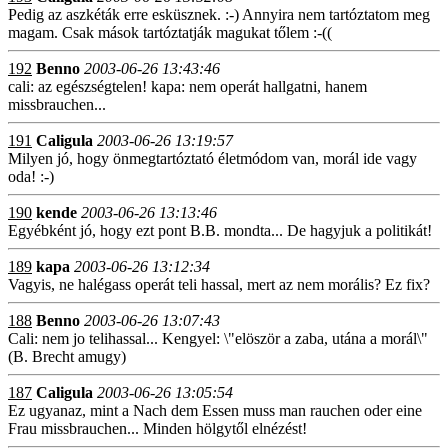
Pedig az aszkéták erre esküsznek. :-) Annyira nem tartóztatom meg
magam. Csak mások tartóztatják magukat tőlem :-((
192
Benno
2003-06-26 13:43:46
cali: az egészségtelen! kapa: nem operát hallgatni, hanem
missbrauchen...
191
Caligula
2003-06-26 13:19:57
Milyen jó, hogy önmegtartóztató életmódom van, morál ide vagy
oda! :-)
190
kende
2003-06-26 13:13:46
Egyébként jó, hogy ezt pont B.B. mondta... De hagyjuk a politikát!
189
kapa
2003-06-26 13:12:34
Vagyis, ne halégass operát teli hassal, mert az nem morális? Ez fix?
188
Benno
2003-06-26 13:07:43
Cali: nem jo telihassal... Kengyel: \"elöször a zaba, utána a morál\"
(B. Brecht amugy)
187
Caligula
2003-06-26 13:05:54
Ez ugyanaz, mint a Nach dem Essen muss man rauchen oder eine
Frau missbrauchen... Minden hölgytől elnézést!