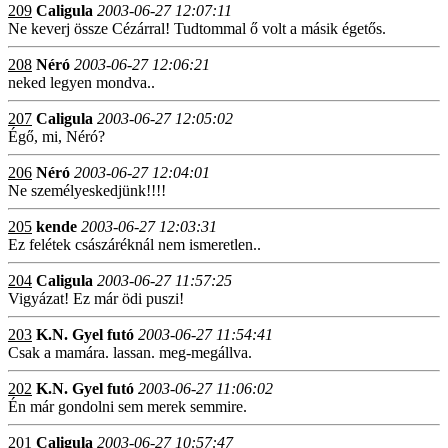
209
Caligula
2003-06-27 12:07:11
Ne keverj össze Cézárral! Tudtommal ő volt a másik égetős.
208
Néró
2003-06-27 12:06:21
neked legyen mondva..
207
Caligula
2003-06-27 12:05:02
Égő, mi, Néró?
206
Néró
2003-06-27 12:04:01
Ne személyeskedjünk!!!!
205
kende
2003-06-27 12:03:31
Ez felétek császáréknál nem ismeretlen..
204
Caligula
2003-06-27 11:57:25
Vigyázat! Ez már ödi puszi!
203
K.N. Gyel futó
2003-06-27 11:54:41
Csak a mamára. lassan. meg-megállva.
202
K.N. Gyel futó
2003-06-27 11:06:02
Én már gondolni sem merek semmire.
201
Caligula
2003-06-27 10:57:47