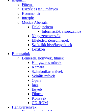
Magazin
Főtéma
Esszék és tanulmányok
Kommentár
Interjúk
Musica Aberrata
Dalolj nekem
Információk a sorozathoz
Nagy zeneszerzők
Elfeledett Zeneünnepek
Szakcikk hiszékenyeknek
Lexikon
Bemutatjuk
Lemezek, könyvek, filmek
Hangszeres művek
Kamara
Szimfonikus művek
Vokális művek
Opera
Jazz
Egyéb
Filmek
Könyvek
CD-ROM
Hangversenyek