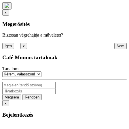
x
Megerősítés
Biztosan végrehajtja a műveletet?
x
Café Momus tartalmak
Tartalom
Mégsem
Rendben
x
Bejelentkezés