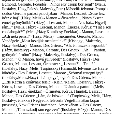
Edmond, Geronte, Fogadós: „Nincs egy csöpp bor sem!” (Melis,
Ilosfalvy, Házy,Palcsó, Maleczky,Petri) Második felvonás Pompás
szalon Geronte párizsi palotájában - Manon, Lescaut: „Sose lesz
kész e haj” (Házy, Melis) - Manon – ékszerária: „ Nincs ékszer
ennél gyönyörűbb” (Házy) - Lescaut, Manon: „Nos hát... Figyelj
rám...” (Melis, Házy) - Lescaut, Manon, Énekes, Kórus: \"Hát e sok
csodabogár?\" (Melis,Házy,Komlóssy,Énekkar) - Manon, Lescaut:
„Adj neki pénzt!” (Házy, Melis) - Táncmester, Geronte, Manon,
Vendégek: „Most kezdjük menüettünk!” (Kishegyi, Maleczky,
Házy, énekkar) - Manon, Des Grieux: ”Ah, én leszek a legszebb”
(Házy, Ilosfalvy) - Manon, Geronte, Des Grieux: „Ah!... Pardon,
gyönyörű úrnőm” (Házy, Maleczky, Ilosfalvy) - Des Grieux,
Manon: ” Ó Manon, hová süllyedek” (Ilosfalvy, Házy) - Des
Grieux, Manon, Lescaut, Őrmester : „ Lescaut?!... Te itt?”
(Ilosfalvy, Házy, Melis, Turpinszky) Harmadik felvonás Le Havre
kikötője - Des Grieux, Lescaut, Manon: „Szörnyű rettegni így”
(Ilosfalvy,Melis,Házy) - Lámpagyújtogató, Des Grieux, Manon:
„...de Katrin a királynak felelt” (Klein /Kelen/, Ilosfalvy, Házy) -
Kórus, Lescaut, Des Grieux, Manon: ”Utánuk a partra!” (Melis,
Ilosfalvy, Házy, énekkar) - Őrmester, Kórus, Hangok, Lescaut,
Manon, Des Grieux: „Lám, de büszke…” (Turpinszky, Melis, Házy,
Ilosfalvy, énekkar) Negyedik felvonás Végeláthatatlan kopár
pusztaság New Orleans határában, Amerikában. - Des Grieux,
Manon: „Támaszkodj rám egészen” (Ilosfalvy, Házy) - Manon, Des