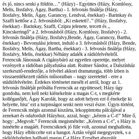
és jó, nincs senki a földön…” (Házy) - Együttes (Házy, Komlóssy,
Melis, Ilosfalvy, Ágay, Bartha) - 1. felvonás fináléja (Házy,
Ilosfalvy, Melis, Ágay, Garancsy, Lendvai, énekkar) - Barinkay és
Szaffi kettőse a 2. felvonásból: „Ki esketett?..” (Házy, Ilosfalvy,
énekkar) - Barinkay, Szaffi, Czipra jelenete, tercett és ,,
Kincskeringő” a 2. felvonásból (Házy, Komlóssy, Ilosfalvy) - 2.
felvonás fináléja (Házy, Ilosfalvy,Bende, Ágay, Garancsy, Bartha,
énekkar) - Bevonulási jelenet, induló a 3. felvonásból (Házy, Bende,
Ilosfalvy, Melis, Ágay, Bartha, énekkar) - 3. felvonás fináléja (Házy,
Ilosfalvy, Melis, énekkar) Néhány adalék a rádiófelvételről.
Ferencsik Jánosnak A cigánybáró az egyetlen operettje, melyet
vezényelt a rádióban pályafutása alatt. Ruitner Sándor, a Dalszínház
szerkesztő-rendezője, a felvétel akkori dramaturgja, több ízben is
visszaemlékezett rádiós műsoraiban – nagy szeretettel - erre a
stúdiófelvételre. Érdekes történetet mesélt el arról, hogy az 1.
felvonás fináléját próbálta Ferencsik az együttessel; Házy úgy
gondolta, nem kell neki kiénekelnie a magas C-t, s megkérte
kolléganőjét, Ágay Karolát, hogy az adott helyen ezt ő énekelje ki
helyette, hisz’ ezt a turpisságot senki nem veszi észre. Úgyis történt,
de Ferencsik mégis azonnal kiszúrta, lekoppintotta pálcájával a
zenekart és odafordult Házyhoz, azzal, hogy: „kérem a C-t!” Mire ő,
hogy: „Megvolt.” Ferencsik megismételte: „Kérem a C-t”, s Házy is
ismételte a magáét. Ferencsiknek jó füle volt, azonnal meghallotta,
hogy Házy elbliccelte ezt a hangot. Aztán végül megegyeztek, s a
rádiófelvételen hallható magas C-t Házy Erzsébet abszolút