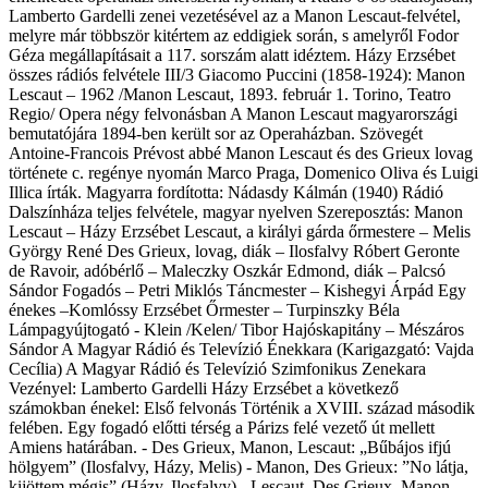
Lamberto Gardelli zenei vezetésével az a Manon Lescaut-felvétel,
melyre már többször kitértem az eddigiek során, s amelyről Fodor
Géza megállapításait a 117. sorszám alatt idéztem. Házy Erzsébet
összes rádiós felvétele III/3 Giacomo Puccini (1858-1924): Manon
Lescaut – 1962 /Manon Lescaut, 1893. február 1. Torino, Teatro
Regio/ Opera négy felvonásban A Manon Lescaut magyarországi
bemutatójára 1894-ben került sor az Operaházban. Szövegét
Antoine-Francois Prévost abbé Manon Lescaut és des Grieux lovag
története c. regénye nyomán Marco Praga, Domenico Oliva és Luigi
Illica írták. Magyarra fordította: Nádasdy Kálmán (1940) Rádió
Dalszínháza teljes felvétele, magyar nyelven Szereposztás: Manon
Lescaut – Házy Erzsébet Lescaut, a királyi gárda őrmestere – Melis
György René Des Grieux, lovag, diák – Ilosfalvy Róbert Geronte
de Ravoir, adóbérlő – Maleczky Oszkár Edmond, diák – Palcsó
Sándor Fogadós – Petri Miklós Táncmester – Kishegyi Árpád Egy
énekes –Komlóssy Erzsébet Őrmester – Turpinszky Béla
Lámpagyújtogató - Klein /Kelen/ Tibor Hajóskapitány – Mészáros
Sándor A Magyar Rádió és Televízió Énekkara (Karigazgató: Vajda
Cecília) A Magyar Rádió és Televízió Szimfonikus Zenekara
Vezényel: Lamberto Gardelli Házy Erzsébet a következő
számokban énekel: Első felvonás Történik a XVIII. század második
felében. Egy fogadó előtti térség a Párizs felé vezető út mellett
Amiens határában. - Des Grieux, Manon, Lescaut: „Bűbájos ifjú
hölgyem” (Ilosfalvy, Házy, Melis) - Manon, Des Grieux: ”No látja,
kijöttem mégis” (Házy, Ilosfalvy) - Lescaut, Des Grieux, Manon,