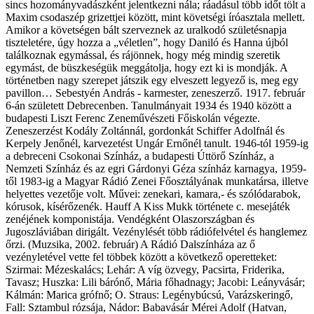
sincs hozományvadászként jelentkezni nála; ráadásul több időt tölt a
Maxim csodaszép grizettjei között, mint követségi íróasztala mellett.
Amikor a követségen bált szerveznek az uralkodó születésnapja
tiszteletére, úgy hozza a „véletlen”, hogy Daniló és Hanna újból
találkoznak egymással, és rájönnek, hogy még mindig szeretik
egymást, de büszkeségük meggátolja, hogy ezt ki is mondják. A
történetben nagy szerepet játszik egy elveszett legyező is, meg egy
pavillon… Sebestyén András - karmester, zeneszerző. 1917. február
6-án született Debrecenben. Tanulmányait 1934 és 1940 között a
budapesti Liszt Ferenc Zeneművészeti Főiskolán végezte.
Zeneszerzést Kodály Zoltánnál, gordonkát Schiffer Adolfnál és
Kerpely Jenőnél, karvezetést Ungár Ernőnél tanult. 1946-tól 1959-ig
a debreceni Csokonai Színház, a budapesti Úttörő Színház, a
Nemzeti Színház és az egri Gárdonyi Géza színház karnagya, 1959-
től 1983-ig a Magyar Rádió Zenei Főosztályának munkatársa, illetve
helyettes vezetője volt. Művei: zenekari, kamara,- és szólódarabok,
kórusok, kísérőzenék. Hauff A Kiss Mukk története c. mesejáték
zenéjének komponistája. Vendégként Olaszországban és
Jugoszláviában dirigált. Vezénylését több rádiófelvétel és hanglemez
őrzi. (Muzsika, 2002. február) A Rádió Dalszínháza az ő
vezényletével vette fel többek között a következő operetteket:
Szirmai: Mézeskalács; Lehár: A víg özvegy, Pacsirta, Friderika,
Tavasz; Huszka: Lili bárónő, Mária főhadnagy; Jacobi: Leányvásár;
Kálmán: Marica grófnő; O. Straus: Legénybúcsú, Varázskeringő,
Fall: Sztambul rózsája, Nádor: Babavásár Mérei Adolf (Hatvan,