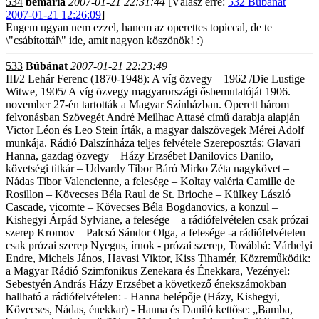
534
bemaria
2007-01-21 22:31:44
[Válasz erre:
532 Búbánat
2007-01-21 12:26:09
]
Engem ugyan nem ezzel, hanem az operettes topiccal, de te
\"csábítottál\" ide, amit nagyon köszönök! :)
533
Búbánat
2007-01-21 22:23:49
III/2 Lehár Ferenc (1870-1948): A víg özvegy – 1962 /Die Lustige
Witwe, 1905/ A víg özvegy magyarországi ősbemutatóját 1906.
november 27-én tartották a Magyar Színházban. Operett három
felvonásban Szövegét André Meilhac Attasé című darabja alapján
Victor Léon és Leo Stein írták, a magyar dalszövegek Mérei Adolf
munkája. Rádió Dalszínháza teljes felvétele Szereposztás: Glavari
Hanna, gazdag özvegy – Házy Erzsébet Danilovics Danilo,
követségi titkár – Udvardy Tibor Báró Mirko Zéta nagykövet –
Nádas Tibor Valencienne, a felesége – Koltay valéria Camille de
Rosillon – Kövecses Béla Raul de St. Brioche – Külkey László
Cascade, vicomte – Kövecses Béla Bogdanovics, a konzul –
Kishegyi Árpád Sylviane, a felesége – a rádiófelvételen csak prózai
szerep Kromov – Palcsó Sándor Olga, a felesége -a rádiófelvételen
csak prózai szerep Nyegus, írnok - prózai szerep, Továbbá: Várhelyi
Endre, Michels János, Havasi Viktor, Kiss Tihamér, Közreműködik:
a Magyar Rádió Szimfonikus Zenekara és Énekkara, Vezényel:
Sebestyén András Házy Erzsébet a következő énekszámokban
hallható a rádiófelvételen: - Hanna belépője (Házy, Kishegyi,
Kövecses, Nádas, énekkar) - Hanna és Daniló kettőse: „Bamba,