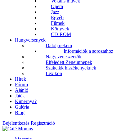
Vokális művek
Opera
Jazz
Egyéb
Filmek
Könyvek
CD-ROM
Hangversenyek
Dalolj nekem
Információk a sorozathoz
Nagy zeneszerzők
Elfeledett Zeneünnepek
Szakcikk hiszékenyeknek
Lexikon
Hírek
Fórum
Ajánló
Játék
Kimernya?
Galéria
Blog
Bejelentkezés
Regisztráció