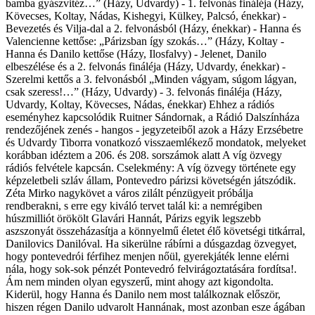
bamba gyászvitéz…” (Házy, Udvardy) - 1. felvonás fináléja (Házy,
Kövecses, Koltay, Nádas, Kishegyi, Külkey, Palcsó, énekkar) -
Bevezetés és Vilja-dal a 2. felvonásból (Házy, énekkar) - Hanna és
Valencienne kettőse: „Párizsban így szokás…” (Házy, Koltay -
Hanna és Danilo kettőse (Házy, Ilosfalvy) - Jelenet, Danilo
elbeszélése és a 2. felvonás fináléja (Házy, Udvardy, énekkar) -
Szerelmi kettős a 3. felvonásból „Minden vágyam, súgom lágyan,
csak szeress!…” (Házy, Udvardy) - 3. felvonás fináléja (Házy,
Udvardy, Koltay, Kövecses, Nádas, énekkar) Ehhez a rádiós
eseményhez kapcsolódik Ruitner Sándornak, a Rádió Dalszínháza
rendezőjének zenés - hangos - jegyzeteiből azok a Házy Erzsébetre
és Udvardy Tiborra vonatkozó visszaemlékező mondatok, melyeket
korábban idéztem a 206. és 208. sorszámok alatt A víg özvegy
rádiós felvétele kapcsán. Cselekmény: A víg özvegy története egy
képzeletbeli szláv állam, Pontevedro párizsi követségén játszódik.
Zéta Mirko nagykövet a város zilált pénzügyeit próbálja
rendberakni, s erre egy kiváló tervet talál ki: a nemrégiben
húszmilliót örökölt Glavári Hannát, Párizs egyik legszebb
aszszonyát összeházasítja a könnyelmű életet élő követségi titkárral,
Danilovics Danilóval. Ha sikerülne rábírni a dúsgazdag özvegyet,
hogy pontevedrói férfihez menjen nőül, gyerekjáték lenne elérni
nála, hogy sok-sok pénzét Pontevedró felvirágoztatására fordítsa!.
Ám nem minden olyan egyszerű, mint ahogy azt kigondolta.
Kiderül, hogy Hanna és Danilo nem most találkoznak először,
hiszen régen Danilo udvarolt Hannának, most azonban esze ágában