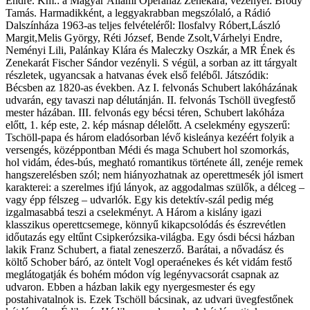
Endre. Km.: a Magyar Állami Operaház Zenekara, vezényel: Bródy
Tamás. Harmadikként, a leggyakrabban megszólaló, a Rádió
Dalszínháza 1963-as teljes felvételéről: Ilosfalvy Róbert,László
Margit,Melis György, Réti József, Bende Zsolt,Várhelyi Endre,
Neményi Lili, Palánkay Klára és Maleczky Oszkár, a MR Ének és
Zenekarát Fischer Sándor vezényli. S végül, a sorban az itt tárgyalt
részletek, ugyancsak a hatvanas évek első feléből. Játszódik:
Bécsben az 1820-as években. Az I. felvonás Schubert lakóházának
udvarán, egy tavaszi nap délutánján. II. felvonás Tschöll üvegfestő
mester házában. III. felvonás egy bécsi téren, Schubert lakóháza
előtt, 1. kép este, 2. kép másnap délelőtt. A cselekmény egyszerű:
Tschöll-papa és három eladósorban lévő kisleánya kezéért folyik a
versengés, középpontban Médi és maga Schubert hol szomorkás,
hol vidám, édes-bús, megható romantikus története áll, zenéje remek
hangszerelésben szól; nem hiányozhatnak az operettmesék jól ismert
karakterei: a szerelmes ifjú lányok, az aggodalmas szülők, a délceg –
vagy épp félszeg – udvarlók. Egy kis detektív-szál pedig még
izgalmasabbá teszi a cselekményt. A Három a kislány igazi
klasszikus operettcsemege, könnyű kikapcsolódás és észrevétlen
időutazás egy eltűnt Csipkerózsika-világba. Egy ósdi bécsi házban
lakik Franz Schubert, a fiatal zeneszerző. Barátai, a nővadász és
költő Schober báró, az öntelt Vogl operaénekes és két vidám festő
meglátogatják és bohém módon víg legényvacsorát csapnak az
udvaron. Ebben a házban lakik egy nyergesmester és egy
postahivatalnok is. Ezek Tschöll bácsinak, az udvari üvegfestőnek