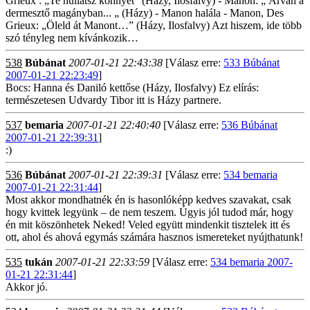
Grieux : „Te hullatsz könnyet” (Házy, Ilosfalvy) - Manon: „ Árván a
dermesztő magányban... „ (Házy) - Manon halála - Manon, Des
Grieux: „Öleld át Manont…” (Házy, Ilosfalvy) Azt hiszem, ide több
szó tényleg nem kívánkozik…
538
Búbánat
2007-01-21 22:43:38
[Válasz erre:
533 Búbánat
2007-01-21 22:23:49
]
Bocs: Hanna és Daniló kettőse (Házy, Ilosfalvy) Ez elírás:
természetesen Udvardy Tibor itt is Házy partnere.
537
bemaria
2007-01-21 22:40:40
[Válasz erre:
536 Búbánat
2007-01-21 22:39:31
]
:)
536
Búbánat
2007-01-21 22:39:31
[Válasz erre:
534 bemaria
2007-01-21 22:31:44
]
Most akkor mondhatnék én is hasonlóképp kedves szavakat, csak
hogy kvittek legyünk – de nem teszem. Úgyis jól tudod már, hogy
én mit köszönhetek Neked! Veled együtt mindenkit tisztelek itt és
ott, ahol és ahová egymás számára hasznos ismereteket nyújthatunk!
535
tukán
2007-01-21 22:33:59
[Válasz erre:
534 bemaria 2007-
01-21 22:31:44
]
Akkor jó.