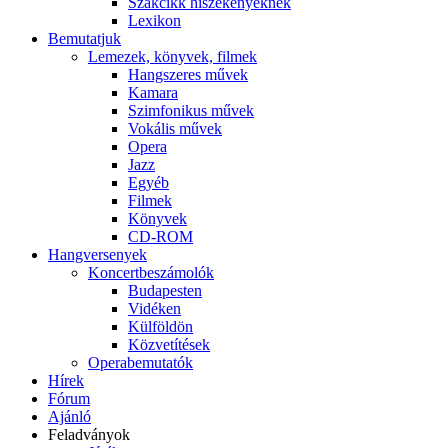
Szakcikk hiszékenyeknek
Lexikon
Bemutatjuk
Lemezek, könyvek, filmek
Hangszeres művek
Kamara
Szimfonikus művek
Vokális művek
Opera
Jazz
Egyéb
Filmek
Könyvek
CD-ROM
Hangversenyek
Koncertbeszámolók
Budapesten
Vidéken
Külföldön
Közvetítések
Operabemutatók
Hírek
Fórum
Ajánló
Feladványok