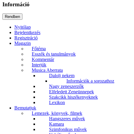
Információ
Nyitólap
Bejelentkezés
Regisztráció
Magazin
Főtéma
Esszék és tanulmányok
Kommentár
Interjúk
Musica Aberrata
Dalolj nekem
Információk a sorozathoz
Nagy zeneszerzők
Elfeledett Zeneünnepek
Szakcikk hiszékenyeknek
Lexikon
Bemutatjuk
Lemezek, könyvek, filmek
Hangszeres művek
Kamara
Szimfonikus művek