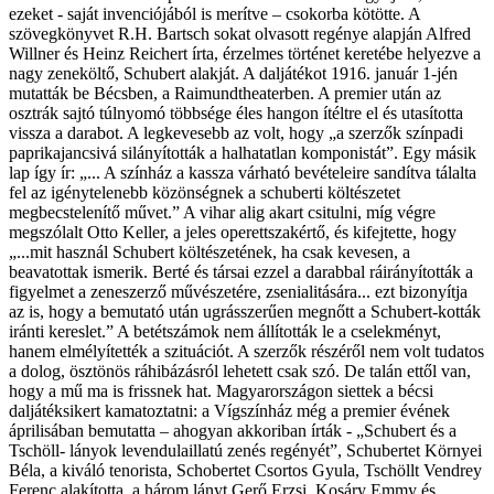
ezeket - saját invenciójából is merítve – csokorba kötötte. A
szövegkönyvet R.H. Bartsch sokat olvasott regénye alapján Alfred
Willner és Heinz Reichert írta, érzelmes történet keretébe helyezve a
nagy zeneköltő, Schubert alakját. A daljátékot 1916. január 1-jén
mutatták be Bécsben, a Raimundtheaterben. A premier után az
osztrák sajtó túlnyomó többsége éles hangon ítéltre el és utasította
vissza a darabot. A legkevesebb az volt, hogy „a szerzők színpadi
paprikajancsivá silányították a halhatatlan komponistát”. Egy másik
lap így ír: „... A színház a kassza várható bevételeire sandítva tálalta
fel az igénytelenebb közönségnek a schuberti költészetet
megbecstelenítő művet.” A vihar alig akart csitulni, míg végre
megszólalt Otto Keller, a jeles operettszakértő, és kifejtette, hogy
„...mit használ Schubert költészetének, ha csak kevesen, a
beavatottak ismerik. Berté és társai ezzel a darabbal ráirányították a
figyelmet a zeneszerző művészetére, zsenialitására... ezt bizonyítja
az is, hogy a bemutató után ugrásszerűen megnőtt a Schubert-kották
iránti kereslet.” A betétszámok nem állították le a cselekményt,
hanem elmélyítették a szituációt. A szerzők részéről nem volt tudatos
a dolog, ösztönös ráhibázásról lehetett csak szó. De talán ettől van,
hogy a mű ma is frissnek hat. Magyarországon siettek a bécsi
daljátéksikert kamatoztatni: a Vígszínház még a premier évének
áprilisában bemutatta – ahogyan akkoriban írták - „Schubert és a
Tschöll- lányok levendulaillatú zenés regényét”, Schubertet Környei
Béla, a kiváló tenorista, Schobertet Csortos Gyula, Tschöllt Vendrey
Ferenc alakította, a három lányt Gerő Erzsi, Kosáry Emmy és