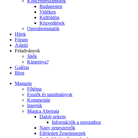
Koncertbeszámolók
Budapesten
Vidéken
Külföldön
Közvetítések
Operabemutatók
Hírek
Fórum
Ajánló
Feladványok
Játék
Kimernya?
Galéria
Blog
Magazin
Főtéma
Esszék és tanulmányok
Kommentár
Interjúk
Musica Aberrata
Dalolj nekem
Információk a sorozathoz
Nagy zeneszerzők
Elfeledett Zeneünnepek