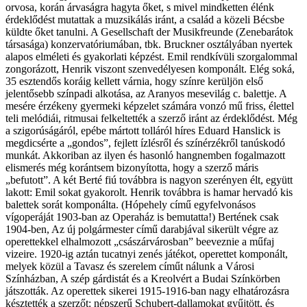
orvosa, korán árvaságra hagyta őket, s mivel mindketten élénk
érdeklődést mutattak a muzsikálás iránt, a család a közeli Bécsbe
küldte őket tanulni. A Gesellschaft der Musikfreunde (Zenebarátok
társasága) konzervatóriumában, tbk. Bruckner osztályában nyertek
alapos elméleti és gyakorlati képzést. Emil rendkívüli szorgalommal
zongorázott, Henrik viszont szenvedélyesen komponált. Elég soká,
35 esztendős koráig kellett várnia, hogy színre kerüljön első
jelentősebb színpadi alkotása, az Aranyos mesevilág c. balettje. A
mesére érzékeny gyermeki képzelet számára vonzó mű friss, élettel
teli melódiái, ritmusai felkeltették a szerző iránt az érdeklődést. Még
a szigorúságáról, epébe mártott tolláról híres Eduard Hanslick is
megdicsérte a „gondos”, fejlett ízlésről és színérzékről tanúskodó
munkát. Akkoriban az ilyen és hasonló hangnemben fogalmazott
elismerés még korántsem bizonyította, hogy a szerző máris
„befutott”. A két Berté fiú továbbra is nagyon szerényen élt, együtt
lakott: Emil sokat gyakorolt. Henrik továbbra is hamar hervadó kis
balettek sorát komponálta. (Hópehely című egyfelvonásos
vígoperáját 1903-ban az Operaház is bemutatta!) Bertének csak
1904-ben, Az új polgármester című darabjával sikerült végre az
operettekkel elhalmozott „császárvárosban” beeveznie a műfaj
vizeire. 1920-ig aztán tucatnyi zenés játékot, operettet komponált,
melyek közül a Tavasz és szerelem címűt nálunk a Városi
Színházban, A szép gárdistát és a Kreolvért a Budai Színkörben
játszották. Az operettek sikerei 1915-1916-ban nagy elhatározásra
késztették a szerzőt: népszerű Schubert-dallamokat gyűjtött, és