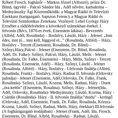
Róbert Frosch, fogházőr – Markos József (Alfonzó), próza Dr.
Blind, ügyvéd – Palcsó Sándor Ida , Adél nővére, karbalerina –
Mednyánszky Ági Közreműködik: a Magyar Rádió és Televízió
Énekkara (karigazgató: Sapszon Ferenc); a Magyar Rádió és
Televízió Szimfonikus Zenekara. Vezényel: Lehel György Házy
Erzsébet a rádiófelvételen a következő számokban énekel: I.
felvonás (Bécs, 1870-es évek, Eisenstein lakása) - Bevezetés
(Alfréd, Adél, Rosalinda) – Ilosfalvy, László, Házy - Jelenet: „Inni
édes, inni jó... inni kell, higgyed el...” (Rosalinda, Alfréd) – Házy,
Ilosfalvy - Tercett (Eisenstein, Rosalinda, Dr. Blind) –
Szőnyi,Házy,Palcsó - Jelenet (Eisenstein, Dr. Blind, Rosalinda,
Adél, Dr. Falke)- Szőnyi, Palcsó, Házy, László, Melis - Jelenet
(Rosalinda, Dr. Falke, Eisenstein) – Házy, Melis, Szőnyi - Tercett
(Rosalinda, Eisenstein, Adél) – Házy, Szőnyi, László - Jelenet
(Rosalinda, Alfréd) – Házy, Ilosfalvy - I.felvonás fináléja (Alfréd,
Rosalinda, Frank) – Ilosfalvy, Házy, Radnai II. felvonás (Orlovsky
palotája) - Jelenet (Eisenstein, Adél,Orlovsky, Dr. Falke, Frank,
Rosalinda)- Szőnyi, László, Kozma, Melis, Radnai, Házy - Duett
„óra-kettős” (Eisenstein, Rosalina)- Szőnyi, Házy - Jelenet(Ida,
Adél, Orlovsky, Rosalinda)- Mednyánszky, László, Kozma, Házy -
Csárdás (Rosalinda)- Házy - II. felvonás fináléja:”duidu” - keringő
(Orlovsky, Adél, Eisenstein, Frank, Dr. Falke, Rosalinda, Kórus)-
Kozma, László, Szőnyi, Radnai, Melis, Házy, énekkar) III.felvonás
(A fogházigazgató irodájában) - Jelenet (Frank, Adél, Ida, Frosch,
Eisenstein, Dr. Blind, Alfréd, Rosalinda) – Radnai, László,