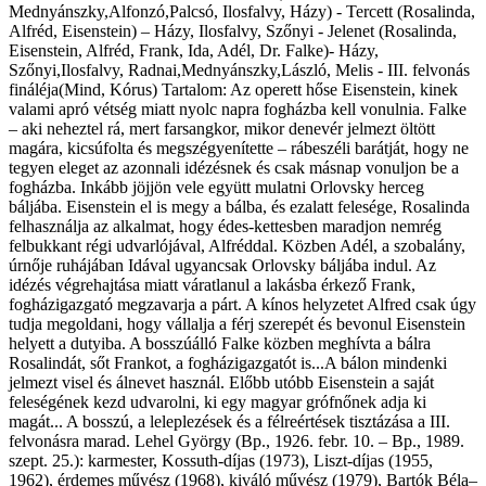
Mednyánszky,Alfonzó,Palcsó, Ilosfalvy, Házy) - Tercett (Rosalinda,
Alfréd, Eisenstein) – Házy, Ilosfalvy, Szőnyi - Jelenet (Rosalinda,
Eisenstein, Alfréd, Frank, Ida, Adél, Dr. Falke)- Házy,
Szőnyi,Ilosfalvy, Radnai,Mednyánszky,László, Melis - III. felvonás
fináléja(Mind, Kórus) Tartalom: Az operett hőse Eisenstein, kinek
valami apró vétség miatt nyolc napra fogházba kell vonulnia. Falke
– aki neheztel rá, mert farsangkor, mikor denevér jelmezt öltött
magára, kicsúfolta és megszégyenítette – rábeszéli barátját, hogy ne
tegyen eleget az azonnali idézésnek és csak másnap vonuljon be a
fogházba. Inkább jöjjön vele együtt mulatni Orlovsky herceg
báljába. Eisenstein el is megy a bálba, és ezalatt felesége, Rosalinda
felhasználja az alkalmat, hogy édes-kettesben maradjon nemrég
felbukkant régi udvarlójával, Alfréddal. Közben Adél, a szobalány,
úrnője ruhájában Idával ugyancsak Orlovsky báljába indul. Az
idézés végrehajtása miatt váratlanul a lakásba érkező Frank,
fogházigazgató megzavarja a párt. A kínos helyzetet Alfred csak úgy
tudja megoldani, hogy vállalja a férj szerepét és bevonul Eisenstein
helyett a dutyiba. A bosszúálló Falke közben meghívta a bálra
Rosalindát, sőt Frankot, a fogházigazgatót is...A bálon mindenki
jelmezt visel és álnevet használ. Előbb utóbb Eisenstein a saját
feleségének kezd udvarolni, ki egy magyar grófnőnek adja ki
magát... A bosszú, a leleplezések és a félreértések tisztázása a III.
felvonásra marad. Lehel György (Bp., 1926. febr. 10. – Bp., 1989.
szept. 25.): karmester, Kossuth-díjas (1973), Liszt-díjas (1955,
1962), érdemes művész (1968), kiváló művész (1979), Bartók Béla–