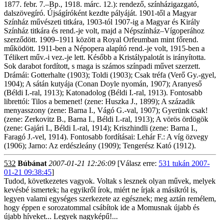
1877. febr. 7.–Bp., 1918. márc. 12.): rendező, színházigazgató,
dalszövegíró. Újságíróként kezdte pályáját. 1901-től a Magyar
Színház művészeti titkára, 1903-tól 1907-ig a Magyar és Király
Színház titkára és rend.-je volt, majd a Népszínház–Vígoperához
szerződött. 1909–1911 között a Royal Orfeumban mint főrend.
működött. 1911-ben a Népopera alapító rend.-je volt, 1915-ben a
Télikert műv.-i vez.-je lett. Később a Kristálypalotát is irányította.
Sok darabot fordított, s maga is számos színpadi művet szerzett.
Drámái: Gotterhalte (1903); Toldi (1903); Csak tréfa (Verő Gy.-gyel,
1904); A sátán kutyája (Conan Doyle nyomán, 1907); Aranyeső
(Béldi I.-ral, 1913); Katonadolog (Béldi I.-ral, 1913). Fontosabb
librettói: Tilos a bemenet! (zene: Huszka J., 1899); A századik
menyasszony (zene: Barna I., Vágó G.-val, 1907); Gyerünk csak!
(zene: Zerkovitz B., Barna I., Béldi I.-ral, 1913); A vörös ördögök
(zene: Gajári I., Béldi I.-ral, 1914); Kriszhindli (zene: Barna I.,
Faragó J.-vel, 1914). Fontosabb fordításai: Lehár F.: A víg özvegy
(1906); Jarno: Az erdészleány (1909); Tengerész Kató (1912).
532
Búbánat
2007-01-21 12:26:09
[Válasz erre:
531 tukán 2007-
01-21 09:38:45
]
Tudod, következetes vagyok. Voltak s lesznek olyan művek, melyek
kevésbé ismertek; ha egyikről írok, miért ne írjak a másikról is,
legyen valami egységes szerkezete az egésznek; meg aztán remélem,
hogy éppen e sorozatommal csábítok ide a Momusnak újabb és
újabb híveket... Legyek nagyképű!...