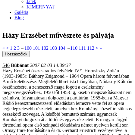
Játék
KIMERNYA?
Galéria
Blog
Házy Erzsébet művészete és pályája
«
<
1
2
3
∙∙∙
100
101
102
103
104
∙∙∙
110
111
112
>
»
546
Búbánat
2007-02-03 14:39:37
Házy Erzsébet összes rádiós felvétele IV/1 Horusitzky Zoltán
(1903-1985): Báthory Zsigmond – 1964 Opera három felvonásban
A mű keletkezése: Megfelelő librettista hiányában, Nádasdy Kálmán
ösztönzésére, a zeneszerző maga fogott a cselekmény
megszövegezéséhez, 1950-től 1953-ig, kisebb megszakításokat nem
számítva, folyamatosan dolgozott a partitúrán. 1955-ben a Magyar
Rádió keresztmetszetszerű előadásban lemezre vette fel az opera
legjellegzetesebb részleteit, amelyekhez Romhányi József írt stílusos
összekötő szöveget. A későbbi bemutató számára ugyancsak
Romhányi dolgozta át a történés egyes részleteit. E magyar tárgyú
történelmi opera első színpadi előadására német nyelven került sor.
Ormay Imre fordításában és dr. Gerhard Friedrich vezényeltével a