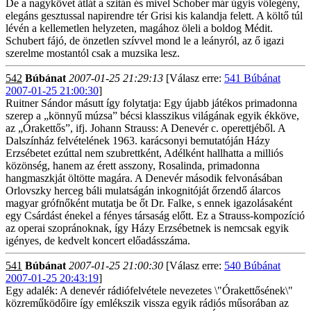
De a nagykövet átlát a szitán és mivel Schober már úgyis vőlegény,
elegáns gesztussal napirendre tér Grisi kis kalandja felett. A költő túl
lévén a kellemetlen helyzeten, magához öleli a boldog Médit.
Schubert fájó, de önzetlen szívvel mond le a leányról, az ő igazi
szerelme mostantól csak a muzsika lesz.
542
Búbánat
2007-01-25 21:29:13
[Válasz erre:
541 Búbánat
2007-01-25 21:00:30
]
Ruitner Sándor másutt így folytatja: Egy újabb játékos primadonna
szerep a „könnyű múzsa” bécsi klasszikus világának egyik ékköve,
az „Órakettős”, ifj. Johann Strauss: A Denevér c. operettjéből. A
Dalszínház felvételének 1963. karácsonyi bemutatóján Házy
Erzsébetet ezúttal nem szubrettként, Adélként hallhatta a milliós
közönség, hanem az érett asszony, Rosalinda, primadonna
hangmaszkját öltötte magára. A Denevér második felvonásában
Orlovszky herceg báli mulatságán inkognitóját őrzendő álarcos
magyar grófnőként mutatja be őt Dr. Falke, s ennek igazolásaként
egy Csárdást énekel a fényes társaság előtt. Ez a Strauss-kompozíció
az operai szopránoknak, így Házy Erzsébetnek is nemcsak egyik
igényes, de kedvelt koncert előadásszáma.
541
Búbánat
2007-01-25 21:00:30
[Válasz erre:
540 Búbánat
2007-01-25 20:43:19
]
Egy adalék: A denevér rádiófelvétele nevezetes \"Órakettősének\"
közreműködőire így emlékszik vissza egyik rádiós műsorában az