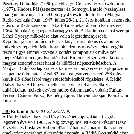
Pásztory Ditta-díjas (1988), a chicagói Conservatory díszdoktora
(1977). Kadosa Pál (zeneszerzés) és Somogyi László (vezénylés)
mangántanítványa. Lehel György 43 esztendőt töltött a Magyar
Rádió szolgálatában. 1947. július 26-án, 21 éves korában vezényelte
először a Rádiózenekart. 1962-től a zenekar állandó karmestere,
1964-től haláláig igazgató-karnagya volt. A Rádió mecénási szerepe
Lehel György működése alatt volt a legeredményesebb.
Repertoárjában döntően a klasszikus, a romantikus és a modern
művek szerepeltek. Mint korának jelentős művésze, élete végéig
feszült figyelemmel követte a kortárs komponisták műveiben
megszólaló új megnyilvánulásokat. Érdemeket szerzett a kortárs
magyar zeneművészet hazai és külföldi népszerűsítésében. A
Magyar Rádió szalagtára és a karmester hangversenynaplója szerint
csupán az ő bemutatásával 62 mai magyar zeneszerző 256 műve
került élő előadásból vagy stúdiófelvételből rögzítésre. A Rádió
Dalszínháza A Denevér mellett vele vette fel a következő
daljátékokat, melyek egyben rádiós ősbemutatók voltak: Farkas
Ferenc: Csínom Palkó, Kemény Egon: Hatvani diákjai; Komáromi
farsang.
539
Búbánat
2007-01-22 23:27:09
A Rádió Dalszínháza és Házy Erzsébet kapcsolatának egyik
legszebb éve volt 1962. A Víg özvegy mellett ekkor készült Házy
Erzsébet és Ilosfalvy Róbert előadásában már-már mitikus rangra
emelkedett operaházi sikerszéria nyomán, a Rádió 6-os stúdiójában,