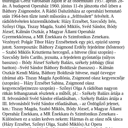
thüringiai Greiz városában zajlott le az ősbemutató 1957. április 28-
án. A budapesti Operaház 1960. június 11-én játszotta első ízben a
Báthory Zsigmondot. A Rádió Dalszínháza az operaházi bemutató
után 1964-ben tűzte ismét műsorára a „felfrissített” felvételt. A
rádiófelvételen közreműködnek: Házy Erzsébet, Szecsődy Irén,
Szőnyi Olga, Tiszay Magda, Szabó Miklós, Svéd Sándor, Bódy
József, Kálmán Oszkár, a Magyar Állami Operaház
Gyermekkórusa, a MR Énekkara és Szimfonikus Zenekara.
Vezényel: Polgár Tibor Házy Erzsébetnek egy pici, epizód szerep
jutott. Szereposztás: Báthory Zsigmond Erdély fejedelme (hőstenor)
– Szabó Miklós Krisztierna hercegnő, a hitvese (lírai szoprán) -
Szecsődy Iirén Carillo, jezsuita, a fejedelem gyóntatója (súlyos
basszus) – Bódy József Székely Balázs, székely jobbágy (lírai
bariton) –Svéd Sándor Báthory Boldizsár (basszus) – Kálmán
Oszkár Kendi Mária, Báthory Boldizsár hitvese, majd özvegye
(drámai alt)- Tiszay Magda Apollónia, Zsigmond olasz kegyencnője
(szoprán) – Házy Erzsébet Sabina, Zsigmond olasz
kegyencnője(mezzo szoprán) – Szőnyi Olga A rádióban nagyon
ritkán felhangzanak részletek a műből, pl.: - Székely Balázs áriája a
II. felvonásból Svéd Sándor előadásában, - Székely Balázs áriája a
III. felvonásból Svéd Sándor előadásában, - az Ördögűző jelenet,
km.: Tiszay Magda, Szabó Miklós, Bódy József, a Magyar Állami
Operaház Énekkara, a MR Énekkara és Szimfonikus Zenekara -
Különösen ez a szám kedves nekem: Hármas és az olasz nők tánca
(Házy Erzsébet, Szőnyi Olga, Szabó Miklós) Az Opera