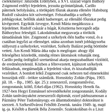
cselekménye: Játszódik Erdélyben, a XVI. század végén Báthory
Zsigmond erdélyi fejedelem, jezsuita gyóntatójának, Carillo
páternek befolyására, a törökpárti főurak akarata ellenére Habsburg
Rudolf császárra köt szövetséget. Felszabadítja a székely
jobbágyokat, belőlük alakít hadsereget, az ellenálló főurakat pedig
kivégezteti. Egyikük özvegye, Kendi Mária megátkozza a
fejedelmet. Rudolf császár a húgát, Krisztierna hercegnőt adja
Báthoryhoz feleségül. Lakodalmukat megzavarja a törökök
támadásának híre. Zsigmond a székelyek élén hadba vonul, és a
csatában legyőzi az ellenséget. utána azonban ismét jobbágysorba
süllyeszti a székelyeket, vezérüket, Székely Balázst pedig börtönbe
vetteti. Ám Kendi Mária átka rajta is megfogan: ahogy ifjú
feleségéhez közeledik, mindig rémes látomások rohanják meg.
Carillo pedig ördögűző szertartással akarja megszabadítani vízióitól,
de eredménytelenül. Közben a félrevezetett, kijátszott székelyek
fellázadnak, megtámadják a fejedelmi várat, és kiszabadítják
vezérüket. A bomlott lelkű Zsigmond csak nehezen tud elmenekülni
bosszújuk elől - örökre száműzik. Horusitzky Zoltán (Pápa, 1903.
júl. 18. – Bp., 1985. ápr. 25.): zeneszerző, zongoraművész,
zongoratanár, költő, Erkel-díjas (1962). Horusitzky Henrik fia.
1927-ben Hegyi Emmánuel növendékeként zongoratanári, Kodály
Zoltán tanítványaként zeneszerzői diplomát, ezzel párhuzamosan a
Pázmány Péter Tudományegy.-en államtudományi doktorátust is
szerzett. A Székesfővárosi Felsőbb Zeneisk. tanára 1949- ig, majd
ig.-ja. Később a Bartók Béla Zeneműv. Szakiskolában és a Liszt