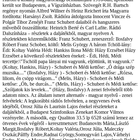
került sor Budapesten, a Vígszínházban. Szövegét R.H. Bartsch
regénye nyomán Alfred Willner és Heinz Reichert írta Magyarra
fordította: Harsányi Zsolt. Rádióra átdolgozta Innocent Vincze és
Polgár Tibor Zenéjét Franz Schubert dalaiból és hangszeres
műveiből összeállította: Heinrich Berté és Carl Lafite. Rádió
Dalszínháza – részletek a daljátékból, magyar nyelven A
részletekben közreműködik: Franz Schubert, zeneszerző: Ilosfalvy
Róbert Franz Schober, költő: Melis György A három Tchöll-lány:
Édi: Koltay Valéria Hédi: Hankiss Ilona Médi: Házy Erzsébet Házy
Erzsébet a következő részletekben énekel: - Édi, Hédi, Médi
tercettje:\"Tschöll papa lányai mi vagyunk, eljöttünk, itt vagyunk.\"
(Koltay, Hankiss, Házy) - Schubert és Médi kettőse: „Ó drága szép
muzsika....” (Ilosfalvy, Házy ) - Schobert és Médi kettőse: „Rózsa,
liliom, én csöpp virágom...” (Melis, Házy) - Schobert és Médi
kettőse: „Óh, be durcás...” (Melis, Házy) - Schubert és Médi kettőse:
„Szóljatok kis levelek...” (Házy, Ilosfalvy) A zenei felvételről több
adatom nincs. Az általam ismert alternatív - magyar nyelvű - zenei
felvételek: A legkorábbi rádiós felvételen, a negyvenes évek
idejéből, Orosz Júlia és Laurisin Lajos énekel részleteket a
daljátékból, a Budapest Szimfonikus Zenekart Komor Vilmos
vezényelte. A második, egy Qualiton 33.5 lp 6528 számú lemez az
ötvenes évek végéről - keresztmetszet: Budanovits Mária,László
Margit,Ilosfalvy Róbert,Koltay Valéria,Orosz Júlia, Maleczky
Oszkár,Pálffy Endre,Radnai György,Somogyvári Lajos,Várhelyi