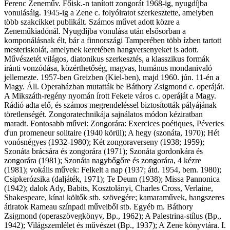
Ferenc Zeneműv. Főisk.-n tanított zongorát 1968-ig, nyugdíjba
vonulásáig. 1945-ig a Zene c. folyóiratot szerkesztette, amelyben
több szakcikket publikált. Számos művet adott közre a
Zeneműkiadónál. Nyugdíjba vonulása után elsősorban a
komponálásnak élt, bár a finnországi Tamperében több ízben tartott
mesteriskolát, amelynek keretében hangversenyeket is adott.
Művészetét világos, diatonikus szerkesztés, a klasszikus formák
iránti vonzódása, közérthetőség, magvas, humánus mondanivaló
jellemezte. 1957-ben Greizben (Kiel-ben), majd 1960. jún. 11-én a
Magy. Áll. Operaházban mutatták be Báthory Zsigmond c. operáját.
A Mikszáth-regény nyomán írott Fekete város c. operáját a Magy.
Rádió adta elő, és számos megrendeléssel biztosították pályájának
töretlenségét. Zongoratechnikája sajnálatos módon kéziratban
maradt. Fontosabb művei: Zongorára: Exercices poétiques, Péveries
ďun promeneur solitaire (1940 körül); A hegy (szonáta, 1970); Hét
vonósnégyes (1932-1980); Két zongoraverseny (1938; 1959);
Szonáta brácsára és zongorára (1971); Szonáta gordonkára és
zongorára (1981); Szonáta nagybőgőre és zongorára, 4 kézre
(1981); vokális művek: Felkelt a nap (1937; átd. 1954, bem. 1980);
Csipkerózsika (daljáték, 1971); Te Deum (1938); Missa Pannonica
(1942); dalok Ady, Babits, Kosztolányi, Charles Cross, Verlaine,
Shakespeare, kínai költők stb. szövegére; kamaraművek, hangszeres
átiratok Rameau színpadi műveiből stb. Egyéb m. Báthory
Zsigmond (operaszövegkönyv, Bp., 1962); A Palestrina-stílus (Bp.,
1942); Világszemlélet és művészet (Bp., 1937); A Zene könyvtára. I.