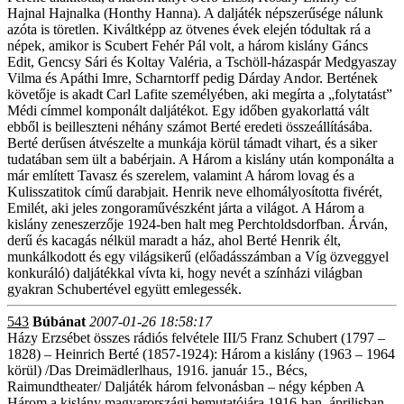
Hajnal Hajnalka (Honthy Hanna). A daljáték népszerűsége nálunk
azóta is töretlen. Kiváltképp az ötvenes évek elején tódultak rá a
népek, amikor is Scubert Fehér Pál volt, a három kislány Gáncs
Edit, Gencsy Sári és Koltay Valéria, a Tschöll-házaspár Medgyaszay
Vilma és Apáthi Imre, Scharntorff pedig Dárday Andor. Bertének
követője is akadt Carl Lafite személyében, aki megírta a „folytatást”
Médi címmel komponált daljátékot. Egy időben gyakorlattá vált
ebből is beilleszteni néhány számot Berté eredeti összeállításába.
Berté derűsen átvészelte a munkája körül támadt vihart, és a siker
tudatában sem ült a babérjain. A Három a kislány után komponálta a
már említett Tavasz és szerelem, valamint A három lovag és a
Kulisszatitok című darabjait. Henrik neve elhomályosította fivérét,
Emilét, aki jeles zongoraművészként járta a világot. A Három a
kislány zeneszerzője 1924-ben halt meg Perchtoldsdorfban. Árván,
derű és kacagás nélkül maradt a ház, ahol Berté Henrik élt,
munkálkodott és egy világsikerű (előadásszámban a Víg özveggyel
konkuráló) daljátékkal vívta ki, hogy nevét a színházi világban
gyakran Schubertével együtt emlegessék.
543
Búbánat
2007-01-26 18:58:17
Házy Erzsébet összes rádiós felvétele III/5 Franz Schubert (1797 –
1828) – Heinrich Berté (1857-1924): Három a kislány (1963 – 1964
körül) /Das Dreimädlerlhaus, 1916. január 15., Bécs,
Raimundtheater/ Daljáték három felvonásban – négy képben A
Három a kislány magyarországi bemutatójára 1916-ban, áprilisban