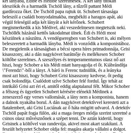
két lányába, Édibe és Hédibe szerelmesek. A két lány titokan
ideszökik és a harmadik Tschöll lány, a tűzről pattant Médi
gardírozza őket. De Tschöll papa rajtuk üt. Schubert társasága
beleszól a családi bonyodalmakba, megbékíti a haragos apát, aki
végül feleségül adja két lányát a két kérőnek. Schubert
megismerkedik a kis Médivel, aki veszedelmesen megtetszik neki.
Tschöllék házánál kettős lakodalmat ülnek. Édi és Hédi most
készülnek a nászútra. A vendégseregben van Schubert is, aki mélyen
beleszeretett a harmadik lányba. Médi is vonzódik a komponistához.
De megjelenik a társaságban a bécsi opera híres primadonnája, Grisi
kisasszony, aki a dán nagykövet barátnője és mellékesen Schober
költőbe szerelmes. A szeszélyes és temperamentumos olasz nő azt
hiszi, hogy Schober a kis Médi miatt hanyagolja el őt. Kiábrándítja
\"Ferendz\"-ből a lányt. A báró is Ferenc tudniillik, és a leányka
most azt hiszi, hogy Schubert Grisi kisasszony kedvese, őt pedig
csak bolondítja. Csalódott szíve Schober felé fordul. Így tehát az
intrikáló Grisi azt éri el, amitől eddig alaptalanul félt. Mikor Schober
a félszeg és ügyetlen Schubert kérésére elénekli Médinek a
zeneszerző egy verses vallomását, a lány nem a komponista, hanem
a dalnok nyakába borul. A dán nagykövet detektívvel keresteti azt a
fiatalembert, aki Grisi Luciának az ő háta mögött udvarol. A detektív
Tschöll papát fogja fülön, aki a maga öreges módja szerint szeretné a
csinos olasz művésznőnek a szépet tenni. De aztán kiderül, hogy
Grisinek a költővel van randevúja, akivel most akart szakítani. A
feszült helyzetet Schober oldja fel: magára akarja vállalni a dolgot.