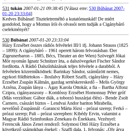
531
tukán
2007-01-21 09:38:45
[Válasz erre:
530 Búbánat 2007-
01-20 23:33:04
]
Kedves Búbánat! Tiszteletreméltó a kutatómunkád! De miért
gondolod, hogy a Momus írói és olvasói nem tudják a Cigánybáró
cselekményét?
530
Búbánat
2007-01-20 23:33:04
Házy Erzsébet összes rádiós felvételei III/1 ifj. Johann Strauss (1825
– 1899): A cigánybáró – 1961 operett három felvonásban /Der
Zigeunerbaron – 1885, Bécs, Theater an der Wien) Szövegét Jókai
Mór nyomán Ignatz Schnitzer írta, a dalszövegeket Fischer Sándor
fordította. A Rádió Dalszínházának teljes felvétele a darabból. A
felvételen közreműködnek: Barinkay Sándor, száműzött nemes,
egykori földbirtokos – Ilosfalvy Róbert Szaffi, cigánylány – Házy
Erzsébet Zsupán Kálmán, gazdag sertéskereskedő – Melis György
Arzéna, Zsupán lánya -. Ágay Karola Ottokár, a fia – Bartha Alfonz
Czipra, cigányasszony – Komlóssy Erzsébet Homonnay Péter gróf
(Más verzióban: Gábor diák, a toborzó huszárjai élén) - Bende Zsolt
Carnero, császári biztos – Lendvai Andor bariton Mirabella,
nevelőnő Zsupánnál –Garancsi Márta Józsi – prózai szerep; Ferkó –
prózai szerep; Pali – prózai szerepben: Kibédy Ervin, valamint a
Magyar Rádió Szimfonikus Zenekara és Énekkara. Vezényel:
Ferencsik János Zenei rendező: Solymosi Ottó Házy Erzsébet a
következő számokban énekel: - Szaffi dala, 1. felvonás: „Oly árva