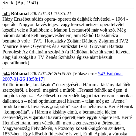
Szerk. (Bp., 1941)
545
Búbánat
2007-01-31 19:35:21
Házy Erzsébet rádiós opera- operett és daljáték felvételei – 1964 -
operák Nagyon kevés teljes- vagy keresztmetszet operafelvétel
készült vele a Rádióban: a Manon Lescaut-ról már volt szó. Még
három darabot kell megnevesítenem, ami Rádió Dalszínháza -
bemutató volt: IV/1 Horusitzky Zoltán: Báthory Zsigmond IV/2
Maurice Ravel: Gyermek és a varázslat IV/3 Giovanni Battista
Pergolesi: Az úrhatnám szolgáló (a Rádióban készült zenei felvétel
alapjául szolgált a TV Zenés Színháza égisze alatt készült
operafilmnek)
544
Búbánat
2007-01-26 20:05:53
[Válasz erre:
543 Búbánat
2007-01-26 18:58:17
]
Külön írom le „kutatásaim” összegzését a Három a kislány daljáték
szerzőjéről, a korról, magáról a műről: „Tavaszi felhők az égen, ti
tudjátok régen...” Az éltesebb nemzedék tagjai bizonyosan ismerik a
dallamot, s – némi optimizmussal hiszem – talán még az „Aréna”
produkcióinak hivatásos „csápolói” közül is néhányan. Berté Henrik
„komponálta”, s Három a kislány című, a bemutatója idején
szenvedélyes vigarokat kavaró operettjének egyik slágere lett. Berté
Henriket írtam, nem véletlenül, mert a zeneszerző a történelmi
Magyarország Felvidékén, a Pozsony közeli Galgócon született,
1857-ben. Egy idősebb fiútestvére is volt, Emil. Apjuk, a városka