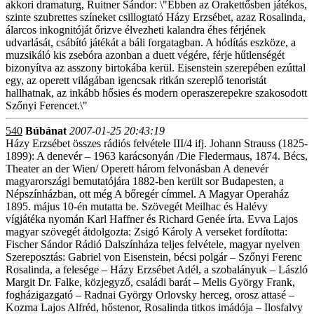
akkori dramaturg, Ruitner Sándor: \"Ebben az Órakettősben játékos,
szinte szubrettes színeket csillogtató Házy Erzsébet, azaz Rosalinda,
álarcos inkognitóját őrizve élvezheti kalandra éhes férjének
udvarlását, csábító játékát a báli forgatagban. A hódítás eszköze, a
muzsikáló kis zsebóra azonban a duett végére, férje hűtlenségét
bizonyítva az asszony birtokába kerül. Eisenstein szerepében ezúttal
egy, az operett világában igencsak ritkán szereplő tenoristát
hallhatnak, az inkább hősies és modern operaszerepekre szakosodott
Szőnyi Ferencet.\"
540
Búbánat
2007-01-25 20:43:19
Házy Erzsébet összes rádiós felvétele III/4 ifj. Johann Strauss (1825-
1899): A denevér – 1963 karácsonyán /Die Fledermaus, 1874. Bécs,
Theater an der Wien/ Operett három felvonásban A denevér
magyarországi bemutatójára 1882-ben került sor Budapesten, a
Népszínházban, ott még A bőregér címmel. A Magyar Operaház
1895. május 10-én mutatta be. Szövegét Meilhac és Halévy
vígjátéka nyomán Karl Haffner és Richard Genée írta. Evva Lajos
magyar szövegét átdolgozta: Zsigó Károly A verseket fordította:
Fischer Sándor Rádió Dalszínháza teljes felvétele, magyar nyelven
Szereposztás: Gabriel von Eisenstein, bécsi polgár – Szőnyi Ferenc
Rosalinda, a felesége – Házy Erzsébet Adél, a szobalányuk – László
Margit Dr. Falke, közjegyző, családi barát – Melis György Frank,
fogházigazgató – Radnai György Orlovsky herceg, orosz attasé –
Kozma Lajos Alfréd, hőstenor, Rosalinda titkos imádója – Ilosfalvy