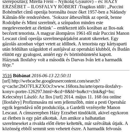
szereposztás); Mirella Freni – Nyikolaj Gyaurov) – és: HÁZY
ERZSÉBET – ILOSFALVY RÓBERT /Tragikus idill/: „Puccini
Bohémélet című operája boronálta össze őket 1957-ben a Nádasdy
Kálmán-féle rendezésben. ’Sokszor átbeszéltük az operát, benne
Rodolphe és Mimi szerelmét, a színpadon minden este
megelevenedett az életünk’ – emlékezett idős korában az Ilos-nak
becézett tenorista. A magyar álompáros 1961-től már Puccini Manon
Lescaut című operája szerelmespárjaként aratott sikereket. Egy
gázolás azonban véget vetett az idillnek. A tenorista egy kártyaparti
után feldúltan száguldott el autójával az operaházi klubból, és Budán
elütött egy gyalogost, amiért egy év börtönbüntetést kapott.
Házynak Ilosfalvy volt a második és Darvas Iván lett a harmadik
férje.”
3516
Búbánat
2016-06-13 22:50:11
[url] http://webcache.googleusercontent.com/search?
q=cache:2bO7FLKZXOcJ:www.168ora.hu/arte/opera-ilosfalvy-
konyv-portre-126297.html+&cd=8&hl=hu&ct=clnk&gl=hu;
Kelecsényi László: Az Ilos [/url] 2014. május 11. 168 óra online
[Ilosfalvy] Profizmusára mi sem jellemzőbb, mint a pesti Operaház
egyik legendává nőtt produkciója, a Gardelli vezényelte Manon
Lescaut. A címszerepben Házy Erzsébet tündökölt, akivel egykoron
az életben is egy párt alkottak. Ám amikor a halhatatlan
szerelmeseket a rivalda előtt életre keltették, már szétváltak útjaik. A
közönség ebből semmit sem vehetett észre. A harmadik felvonás