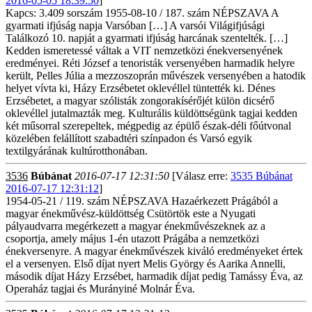
2016-05-05 18:39:50
]
Kapcs: 3.409 sorszám 1955-08-10 / 187. szám NÉPSZAVA A
gyarmati ifjúság napja Varsóban […] A varsói Világifjúsági
Találkozó 10. napját a gyarmati ifjúság harcának szentelték. […]
Kedden ismeretessé váltak a VIT nemzetközi énekversenyének
eredményei. Réti József a tenoristák versenyében harmadik helyre
került, Pelles Júlia a mezzoszoprán művészek versenyében a hatodik
helyet vívta ki, Házy Erzsébetet oklevéllel tüntették ki. Dénes
Erzsébetet, a magyar szólisták zongorakísérőjét külön dicsérő
oklevéllel jutalmazták meg. Kulturális küldöttségünk tagjai kedden
két műsorral szerepeltek, mégpedig az épülő észak-déli főútvonal
közelében felállított szabadtéri színpadon és Varsó egyik
textilgyárának kultúrotthonában.
3536
Búbánat
2016-07-17 12:31:50
[Válasz erre:
3535 Búbánat
2016-07-17 12:31:12
]
1954-05-21 / 119. szám NÉPSZAVA Hazaérkezett Prágából a
magyar énekművész-küldöttség Csütörtök este a Nyugati
pályaudvarra megérkezett a magyar énekművészeknek az a
csoportja, amely május 1-én utazott Prágába a nemzetközi
énekversenyre. A magyar énekművészek kiváló eredményeket értek
el a versenyen. Első díjat nyert Melis György és Aarika Annelli,
második díjat Házy Erzsébet, harmadik díjat pedig Tamássy Éva, az
Operaház tagjai és Murányiné Molnár Éva.