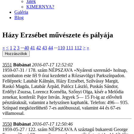
Játék
KIMERNYA?
Galéria
Blog
Házy Erzsébet művészete és pályája
«
<
1
2
3
∙∙∙
40
41
42
43
44
∙∙∙
110
111
112
>
»
3551
Búbánat
2016-07-17 12:52:02
1959-07-31 / 178. szám NÉPSZAVA »Nyáresti szerenád« holnap,
szombaton este fél 9 órai kezdettel a Rózsavölgyi Parkszínpadon.
Fellépnek: Latabár Kálmán, Házy Erzsébet, Szilvássy Margit,
Raskó Magda, Latabár Árpád, Palócz László, Puskás Sándor,
Erdélyi Zsuzsa, Lorencz Kornélia, Szőnyi Olga, kísér a Melódia
zenekar, konferál: Pajor István. Jegyek 5— 15 Ft-ig az elővételi
pénztáraknál, valamint a helyszínen kaphatók. Telefon: 496— 935.
Színpad megközelíthető 7-es autóbusszal, valamint 44 és 67-es
villamossal.
3550
Búbánat
2016-07-17 12:50:46
1959-05-27 / 122. szám NÉPSZAVA A száztagú bukaresti George