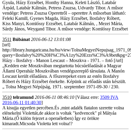
Gyula, Házy Erzsébet, Honthy Hanna, Keleti László, Latabár
Árpád, Latabár Kálmán, Petress Zsuzsa, Udvardy Tibor. A műsor
vendége: Petress Zsuzsa Operettről – operettre A műsorban látható:
Feleki Kamill, Gyenes Magda, Házy Erzsébet, Ilosfalvy Róbert,
Kiss Manyi, Komlóssy Erzsébet, Latabár Kálmán, , Mezei Mária,
Sárdy János, Weygand Tibor. A műsor vendége: Komlóssy Erzsébet
3511
Búbánat
2016-06-12 13:01:08
[url]
http://library.hungaricana.hu/hu/view/TolnaMegyeiNepujsag_1971_0
query=Ilosfalvy%20%20H%C3%A1zy%20Erzs%C3%A9bet&pg=271
Házy - Ilosfalvy - Manon Lescaut – Moszkva - 1971. – fotó [/url]
„Kedden este Moszkvában megtartotta búcsúelőadását a Magyar
Állami Operaház Moszkvában vendégszereplő társulata. A Manón
Lescaut került előadásra. A főszerepeket ezen az estén Ilosfalvy
Róbert és Házy Erzsébet énekelte. Képünk az előadás után készült.
„ Tolna Megyei Népújság, 1971. szeptember 1971-09-30 / 230.
3510
telramund
2016-06-11 08:46:10
[Válasz erre:
3509 IVA
2016-06-11 01:40:30
]
A kisujja egyetlen percében.És ,mint adalék fiatalon szerette volna
elénekelni Violettát,de akkor is voltak "kedvencek" pl Mátyáa
Mária.(Ő külön fejezet a operaéletben) Így ez örökre
kimaradt.Micsoda Violetta lett volna!?