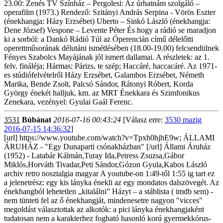
23.00: Zenés TV Színház – Pergolesi: Az úrhatnám szolgáló –
operafilm (1973.) Rendező: Szitányi András Serpina - Vörös Eszter
(énekhangja: Házy Erzsébet) Uberto – Sinkó László (énekhangja:
Dene József) Vespone – Levente Péter És hogy a rádió se maradjon
ki a sorból: a Dankó Rádió Túl az Óperencián című délelőtti
operettműsorának délutáni ismétlésében (18.00-19.00) felcsendülnek
Fényes Szabolcs Mayájának jól ismert dallamai. A részletek: az 1.
felv. fináléja; Hármas: Párizs, te szép; Haccáré, haccacáré. Az 1971-
es stúdiófelvételről Házy Erzsébet, Galambos Erzsébet, Németh
Marika, Bende Zsolt, Palcsó Sándor, Rátonyi Róbert, Korda
György énekét halljuk, km. az MRT Énekkara és Szimfonikus
Zenekara, vezényel: Gyulai Gaál Ferenc.
3531
Búbánat
2016-07-16 00:43:24
[Válasz erre:
3530 mazig
2016-07-15 14:36:32
]
[url] https://www.youtube.com/watch?v=Tpxh0hjhE9w; ÁLLAMI
ÁRUHÁZ - "Egy Dunaparti csónakházban" [/url] Állami Áruház
(1952) - Latabár Kálmán,Turay Ida,Petress Zsuzsa,Gábor
Miklós,Horváth Tivadar,Peti Sándor,Gózon Gyula,Kabos László
archiv retro nosztalgia magyar A youtube-on 1:49-től 1:55 ig tart ez
a jelenetrész: egy kis lányka énekli az egy mondatos dalszövegét. Az
énekhangból lehetetlen „kitalálni” Házyt – a stáblista ( imdb sem) -
nem tünteti fel az ő énekhangját, mindenesetre nagyon "vicces"
megoldást választottak az alkotók: a pici lányka énekhangjaként
tudatosan nem a karakterhez fogható hasonló korú gyermekkórus-