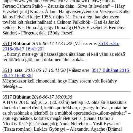
https://www.youtube.com/watch?v=eRtkcwn1_Mw; Farkas
Ferenc:Csínom Palkó – Zsuzsika dala: „Sírva írt levelem” – Házy
Erzsébet [/url] Km. az Állami Hangversenyzenekar Vezényel: Kulka
János Felvétel ideje: 1955. május 31. Ezen a régi hanglemezen
további két részlet hallható a Csínom Palkóból: - Kati és Jankó
kettőse: Kis Duna-ág, nagy Duna-ág (HÁzy Erzsébet és Reményi
Sándor) - Förgeteg dala (Bódy József
3519
Búbánat
2016-06-17 17:41:32
[Válasz erre:
3518 -zéta-
2016-06-17 16:41:20
]
... bizony, mert egy új házassághoz általában el kell válni az előző
férjtől/feleségtől, amit dokumentálni szokás...
3518
-zéta-
2016-06-17 16:41:20
[Válasz erre:
3517 Búbánat 2016-
06-17 16:00:36
]
Még sokszor kell elmondani, hogy Házy sosem volt Ilosfalvy
felesége....
3517
Búbánat
2016-06-17 16:00:36
A HVG 2016. május 12. (20. szám) hetilap 52. oldalán Klasszikus
duettek címmel rövid, kettős-portrékban, egy-egy fotóval, mutat be
az olvasóknak a jelenből és a múltból operaénekes-„álom-párokat” –
akik egymáshoz kötötték magánéletüket is. (Diana Damrau -
Nicolas Testé (Csúcshangok); Anna Netrebko – Yusif Eyvakof
(Tiszta románc); Lukács Gyöngyi – Alexandru Agache (Drámai