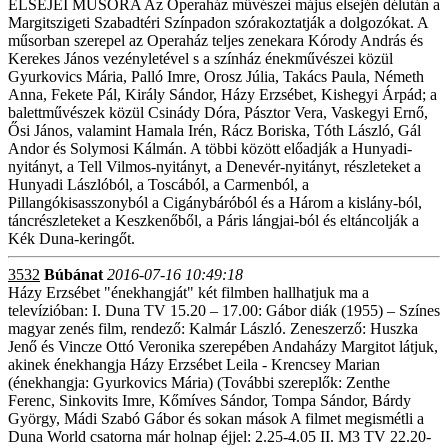
ELSEJEI MŰSORA Az Operaház művészei május elsején délután a
Margitszigeti Szabadtéri Színpadon szórakoztatják a dolgozókat. A
műsorban szerepel az Operaház teljes zenekara Kórody András és
Kerekes János vezényletével s a színház énekművészei közül
Gyurkovics Mária, Palló Imre, Orosz Júlia, Takács Paula, Németh
Anna, Fekete Pál, Király Sándor, Házy Erzsébet, Kishegyi Árpád; a
balettművészek közül Csinády Dóra, Pásztor Vera, Vaskegyi Ernő,
Ősi János, valamint Hamala Irén, Rácz Boriska, Tóth László, Gál
Andor és Solymosi Kálmán. A többi között előadják a Hunyadi-
nyitányt, a Tell Vilmos-nyitányt, a Denevér-nyitányt, részleteket a
Hunyadi Lászlóból, a Toscából, a Carmenból, a
Pillangókisasszonyból a Cigánybáróból és a Három a kislány-ból,
táncrészleteket a Keszkenőből, a Páris lángjai-ból és eltáncolják a
Kék Duna-keringőt.
3532
Búbánat
2016-07-16 10:49:18
Házy Erzsébet "énekhangját" két filmben hallhatjuk ma a
televízióban: I. Duna TV 15.20 – 17.00: Gábor diák (1955) – Színes
magyar zenés film, rendező: Kalmár László. Zeneszerző: Huszka
Jenő és Vincze Ottó Veronika szerepében Andaházy Margitot látjuk,
akinek énekhangja Házy Erzsébet Leila - Krencsey Marian
(énekhangja: Gyurkovics Mária) (További szereplők: Zenthe
Ferenc, Sinkovits Imre, Kőmíves Sándor, Tompa Sándor, Bárdy
György, Mádi Szabó Gábor és sokan mások A filmet megismétli a
Duna World csatorna már holnap éjjel: 2.25-4.05 II. M3 TV 22.20-