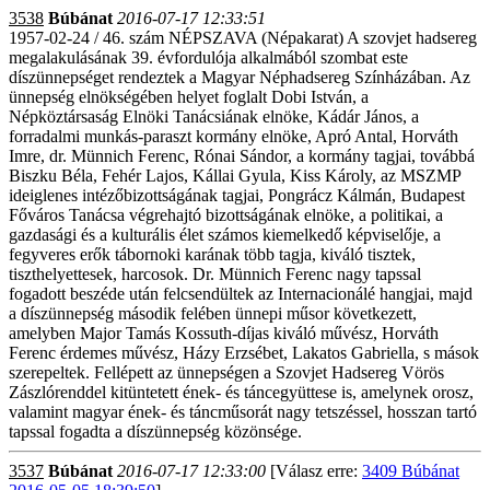
3538
Búbánat
2016-07-17 12:33:51
1957-02-24 / 46. szám NÉPSZAVA (Népakarat) A szovjet hadsereg
megalakulásának 39. évfordulója alkalmából szombat este
díszünnepséget rendeztek a Magyar Néphadsereg Színházában. Az
ünnepség elnökségében helyet foglalt Dobi István, a
Népköztársaság Elnöki Tanácsiának elnöke, Kádár János, a
forradalmi munkás-paraszt kormány elnöke, Apró Antal, Horváth
Imre, dr. Münnich Ferenc, Rónai Sándor, a kormány tagjai, továbbá
Biszku Béla, Fehér Lajos, Kállai Gyula, Kiss Károly, az MSZMP
ideiglenes intézőbizottságának tagjai, Pongrácz Kálmán, Budapest
Főváros Tanácsa végrehajtó bizottságának elnöke, a politikai, a
gazdasági és a kulturális élet számos kiemelkedő képviselője, a
fegyveres erők tábornoki karának több tagja, kiváló tisztek,
tiszthelyettesek, harcosok. Dr. Münnich Ferenc nagy tapssal
fogadott beszéde után felcsendültek az Internacionálé hangjai, majd
a díszünnepség második felében ünnepi műsor következett,
amelyben Major Tamás Kossuth-díjas kiváló művész, Horváth
Ferenc érdemes művész, Házy Erzsébet, Lakatos Gabriella, s mások
szerepeltek. Fellépett az ünnepségen a Szovjet Hadsereg Vörös
Zászlórenddel kitüntetett ének- és táncegyüttese is, amelynek orosz,
valamint magyar ének- és táncműsorát nagy tetszéssel, hosszan tartó
tapssal fogadta a díszünnepség közönsége.
3537
Búbánat
2016-07-17 12:33:00
[Válasz erre:
3409 Búbánat