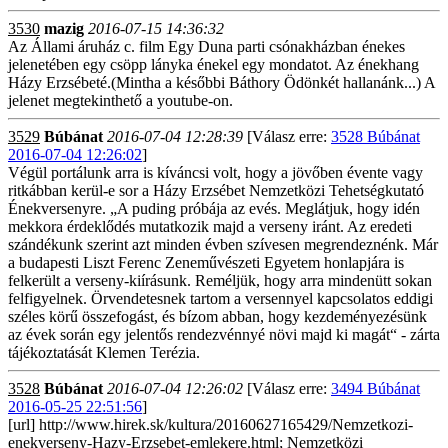
3530
mazig
2016-07-15 14:36:32
Az Állami áruház c. film Egy Duna parti csónakházban énekes
jelenetében egy csöpp lányka énekel egy mondatot. Az énekhang
Házy Erzsébeté.(Mintha a későbbi Báthory Ödönkét hallanánk...) A
jelenet megtekinthető a youtube-on.
3529
Búbánat
2016-07-04 12:28:39
[Válasz erre:
3528 Búbánat
2016-07-04 12:26:02
]
Végül portálunk arra is kíváncsi volt, hogy a jövőben évente vagy
ritkábban kerül-e sor a Házy Erzsébet Nemzetközi Tehetségkutató
Énekversenyre. „A puding próbája az evés. Meglátjuk, hogy idén
mekkora érdeklődés mutatkozik majd a verseny iránt. Az eredeti
szándékunk szerint azt minden évben szívesen megrendeznénk. Már
a budapesti Liszt Ferenc Zeneművészeti Egyetem honlapjára is
felkerült a verseny-kiírásunk. Reméljük, hogy arra mindenütt sokan
felfigyelnek. Örvendetesnek tartom a versennyel kapcsolatos eddigi
széles körű összefogást, és bízom abban, hogy kezdeményezésünk
az évek során egy jelentős rendezvénnyé növi majd ki magát“ - zárta
tájékoztatását Klemen Terézia.
3528
Búbánat
2016-07-04 12:26:02
[Válasz erre:
3494 Búbánat
2016-05-25 22:51:56
]
[url] http://www.hirek.sk/kultura/20160627165429/Nemzetkozi-
enekverseny-Hazy-Erzsebet-emlekere.html; Nemzetközi