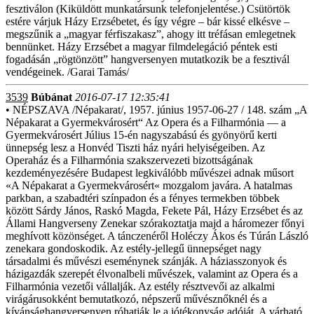
fesztiválon (Kiküldött munkatársunk telefonjelentése.) Csütörtök
estére várjuk Házy Erzsébetet, és így végre – bár kissé elkésve –
megszűnik a „magyar férfiszakasz”, ahogy itt tréfásan emlegetnek
bennünket. Házy Erzsébet a magyar filmdelegáció péntek esti
fogadásán „rögtönzött” hangversenyen mutatkozik be a fesztivál
vendégeinek. /Garai Tamás/
3539
Búbánat
2016-07-17 12:35:41
• NÉPSZAVA /Népakarat/, 1957. június 1957-06-27 / 148. szám „A
Népakarat a Gyermekvárosért“ Az Opera és a Filharmónia — a
Gyermekvárosért Július 15-én nagyszabású és gyönyörű kerti
ünnepség lesz a Honvéd Tiszti ház nyári helyiségeiben. Az
Operaház és a Filharmónia szakszervezeti bizottságának
kezdeményezésére Budapest legkiválóbb művészei adnak műsort
«A Népakarat a Gyermekvárosért« mozgalom javára. A hatalmas
parkban, a szabadtéri színpadon és a fényes termekben többek
között Sárdy János, Raskó Magda, Fekete Pál, Házy Erzsébet és az
Állami Hangverseny Zenekar szórakoztatja majd a háromezer főnyi
meghívott közönséget. A tánczenéről Holéczy Ákos és Túrán László
zenekara gondoskodik. Az estély-jellegű ünnepséget nagy
társadalmi és művészi eseménynek szánják. A háziasszonyok és
házigazdák szerepét élvonalbeli művészek, valamint az Opera és a
Filharmónia vezetői vállalják. Az estély résztvevői az alkalmi
virágárusokként bemutatkozó, népszerű művésznőknél és a
kívánsághangversenyen róhatják le a jótékonyság adóját. A várható