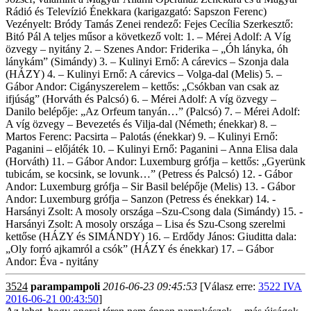
Rádió és Televízió Énekkara (karigazgató: Sapszon Ferenc)
Vezényelt: Bródy Tamás Zenei rendező: Fejes Cecília Szerkesztő:
Bitó Pál A teljes műsor a következő volt: 1. – Mérei Adolf: A Víg
özvegy – nyitány 2. – Szenes Andor: Friderika – „Óh lányka, óh
lánykám” (Simándy) 3. – Kulinyi Ernő: A cárevics – Szonja dala
(HÁZY) 4. – Kulinyi Ernő: A cárevics – Volga-dal (Melis) 5. –
Gábor Andor: Cigányszerelem – kettős: „Csókban van csak az
ifjúság” (Horváth és Palcsó) 6. – Mérei Adolf: A víg özvegy –
Danilo belépője: „Az Orfeum tanyán…” (Palcsó) 7. – Mérei Adolf:
A víg özvegy – Bevezetés és Vilja-dal (Németh; énekkar) 8. –
Martos Ferenc: Pacsirta – Palotás (énekkar) 9. – Kulinyi Ernő:
Paganini – előjáték 10. – Kulinyi Ernő: Paganini – Anna Elisa dala
(Horváth) 11. – Gábor Andor: Luxemburg grófja – kettős: „Gyerünk
tubicám, se kocsink, se lovunk…” (Petress és Palcsó) 12. - Gábor
Andor: Luxemburg grófja – Sir Basil belépője (Melis) 13. - Gábor
Andor: Luxemburg grófja – Sanzon (Petress és énekkar) 14. -
Harsányi Zsolt: A mosoly országa –Szu-Csong dala (Simándy) 15. -
Harsányi Zsolt: A mosoly országa – Lisa és Szu-Csong szerelmi
kettőse (HÁZY és SIMÁNDY) 16. – Erdődy János: Giuditta dala:
„Oly forró ajkamról a csók” (HÁZY és énekkar) 17. – Gábor
Andor: Éva - nyitány
3524
parampampoli
2016-06-23 09:45:53
[Válasz erre:
3522 IVA
2016-06-21 00:43:50
]