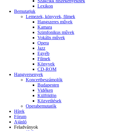
Szakcikk hiszékenyeknek
Lexikon
Bemutatjuk
Lemezek, könyvek, filmek
Hangszeres művek
Kamara
Szimfonikus művek
Vokális művek
Opera
Jazz
Egyéb
Filmek
Könyvek
CD-ROM
Hangversenyek
Koncertbeszámolók
Budapesten
Vidéken
Külföldön
Közvetítések
Operabemutatók
Hírek
Fórum
Ajánló
Feladványok