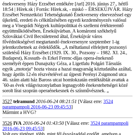
énekverseny Házy Erzsébet emlékére [/url] 2016. június 27., hétfő
18:54 | Hírek.sk | Forrás: Hírek.sk, - miskó – ÉRSEKÚJVÁR. Házy
Erzsébet Nemzetközi Tehetségkutató Énekverseny elnevezéssel egy
újkeletű, eredeti és célkitűzésében egyedi kezdeményezés valósul
meg a Visegrádi Négyek kultúrpolitikai és szellemi értékteremtő
együttműködésében, Érsekújvárban. A komáromi székhelyű
Szlovákiai Civil Becsületrend által, Érsekújvár város
fővédnökségével megtartandó énekversenyre szeptember 1-ig
jelentkezhetnek az érdeklődők. „A méltatlanul elfelejtett pozsonyi
születésű Házy Erzsébet (1929. IX. 30., Pozsony – 1982. XI. 24.,
Budapest), Kossuth- és Erkel Ferenc-díjas opera-énekesnő
személyét éppen Dunajszky Géza, a Ligetfalu Polgári Társulás
egyik „motorja“ hozta vissza a hazai magyarság köztudatába azáltal,
hogy április 12-én részvételével az újpesti Perényi Zsigmond utca
46. szám alatti ház Baross utcai homlokzatán emléktáblát avattak a
´60-as évek világviszonylatban legnagyobb énekestehetségei közé
sorolt lírai szoprán operaénekesnek és színművésznek. „
3527
telramund
2016-06-24 08:21:51
[Válasz erre:
3524
parampampoli 2016-06-23 09:45:53
]
Mármint a HVG?
3526
IVA
2016-06-24 01:43:50
[Válasz erre:
3524 parampampoli
2016-06-23 09:45:53
]
Volt egy történet, több, mint fél évszázaddal ezelőtt, amelyen a