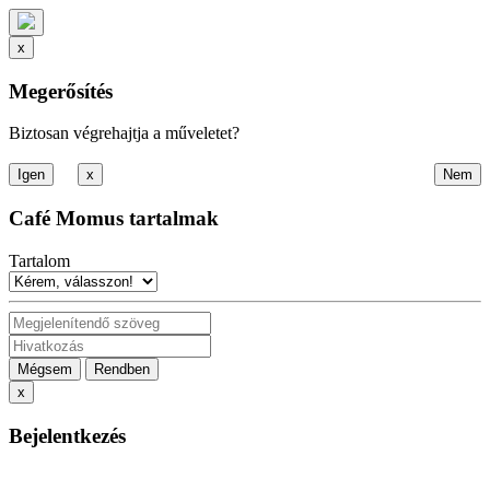
x
Megerősítés
Biztosan végrehajtja a műveletet?
x
Café Momus tartalmak
Tartalom
Mégsem
Rendben
x
Bejelentkezés