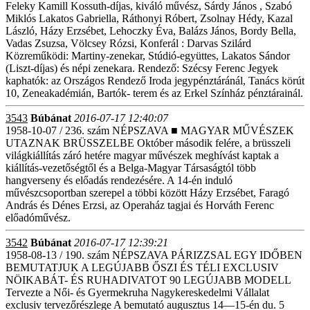
Feleky Kamill Kossuth-díjas, kiváló művész, Sárdy János , Szabó
Miklós Lakatos Gabriella, Ráthonyi Róbert, Zsolnay Hédy, Kazal
László, Házy Erzsébet, Lehoczky Éva, Balázs János, Bordy Bella,
Vadas Zsuzsa, Völcsey Rózsi, Konferál : Darvas Szilárd
Közreműködi: Martiny-zenekar, Stúdió-együttes, Lakatos Sándor
(Liszt-díjas) és népi zenekara. Rendező: Szécsy Ferenc Jegyek
kaphatók: az Országos Rendező Iroda jegypénztáránál, Tanács körút
10, Zeneakadémián, Bartók- terem és az Erkel Színház pénztárainál.
3543
Búbánat
2016-07-17 12:40:07
1958-10-07 / 236. szám NÉPSZAVA ■ MAGYAR MŰVÉSZEK
UTAZNAK BRÜSSZELBE Október második felére, a brüsszeli
világkiállítás záró hetére magyar művészek meghívást kaptak a
kiállítás-vezetőségtől és a Belga-Magyar Társaságtól több
hangverseny és előadás rendezésére. A 14-én induló
művészcsoportban szerepel a többi között Házy Erzsébet, Faragó
András és Dénes Erzsi, az Operaház tagjai és Horváth Ferenc
előadóművész.
3542
Búbánat
2016-07-17 12:39:21
1958-08-13 / 190. szám NÉPSZAVA PÁRIZZSAL EGY IDŐBEN
BEMUTATJUK A LEGÚJABB ŐSZI ÉS TÉLI EXCLUSIV
NÖIKABÁT- ÉS RUHADIVATOT 90 LEGÚJABB MODELL
Tervezte a Női- és Gyermekruha Nagykereskedelmi Vállalat
exclusiv tervezőrészlege A bemutató augusztus 14—15-én du. 5