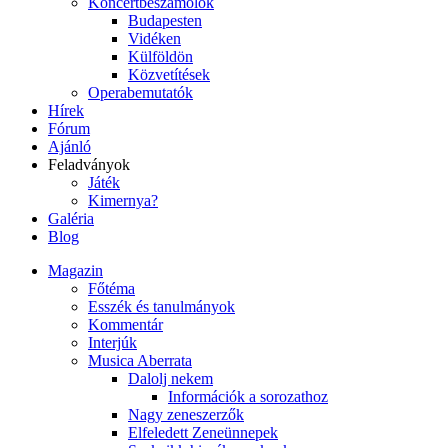
Koncertbeszámolók
Budapesten
Vidéken
Külföldön
Közvetítések
Operabemutatók
Hírek
Fórum
Ajánló
Feladványok
Játék
Kimernya?
Galéria
Blog
Magazin
Főtéma
Esszék és tanulmányok
Kommentár
Interjúk
Musica Aberrata
Dalolj nekem
Információk a sorozathoz
Nagy zeneszerzők
Elfeledett Zeneünnepek