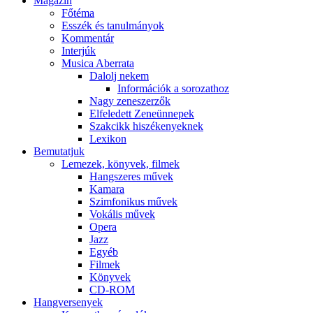
Magazin
Főtéma
Esszék és tanulmányok
Kommentár
Interjúk
Musica Aberrata
Dalolj nekem
Információk a sorozathoz
Nagy zeneszerzők
Elfeledett Zeneünnepek
Szakcikk hiszékenyeknek
Lexikon
Bemutatjuk
Lemezek, könyvek, filmek
Hangszeres művek
Kamara
Szimfonikus művek
Vokális művek
Opera
Jazz
Egyéb
Filmek
Könyvek
CD-ROM
Hangversenyek