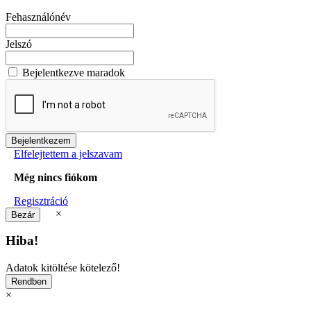
Fehasználónév
Jelszó
Bejelentkezve maradok
Elfelejtettem a jelszavam
Még nincs fiókom
Regisztráció
×
Hiba!
Adatok kitöltése kötelező!
×