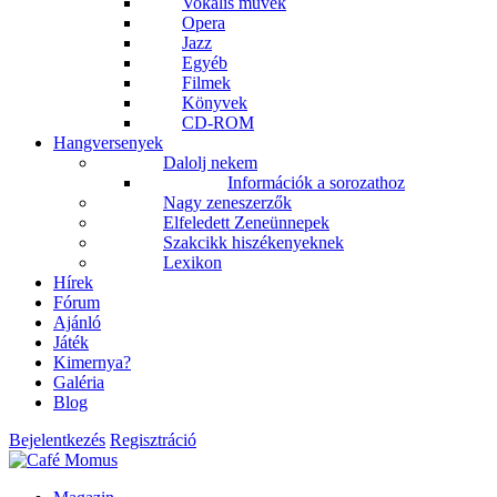
Vokális művek
Opera
Jazz
Egyéb
Filmek
Könyvek
CD-ROM
Hangversenyek
Dalolj nekem
Információk a sorozathoz
Nagy zeneszerzők
Elfeledett Zeneünnepek
Szakcikk hiszékenyeknek
Lexikon
Hírek
Fórum
Ajánló
Játék
Kimernya?
Galéria
Blog
Bejelentkezés
Regisztráció