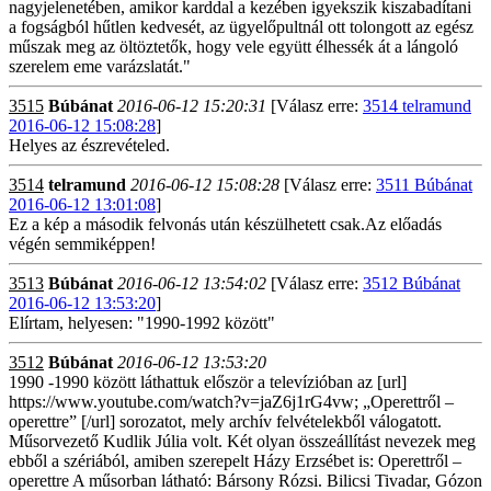
nagyjelenetében, amikor karddal a kezében igyekszik kiszabadítani
a fogságból hűtlen kedvesét, az ügyelőpultnál ott tolongott az egész
műszak meg az öltöztetők, hogy vele együtt élhessék át a lángoló
szerelem eme varázslatát."
3515
Búbánat
2016-06-12 15:20:31
[Válasz erre:
3514 telramund
2016-06-12 15:08:28
]
Helyes az észrevételed.
3514
telramund
2016-06-12 15:08:28
[Válasz erre:
3511 Búbánat
2016-06-12 13:01:08
]
Ez a kép a második felvonás után készülhetett csak.Az előadás
végén semmiképpen!
3513
Búbánat
2016-06-12 13:54:02
[Válasz erre:
3512 Búbánat
2016-06-12 13:53:20
]
Elírtam, helyesen: "1990-1992 között"
3512
Búbánat
2016-06-12 13:53:20
1990 -1990 között láthattuk először a televízióban az [url]
https://www.youtube.com/watch?v=jaZ6j1rG4vw; „Operettről –
operettre” [/url] sorozatot, mely archív felvételekből válogatott.
Műsorvezető Kudlik Júlia volt. Két olyan összeállítást nevezek meg
ebből a szériából, amiben szerepelt Házy Erzsébet is: Operettről –
operettre A műsorban látható: Bársony Rózsi. Bilicsi Tivadar, Gózon