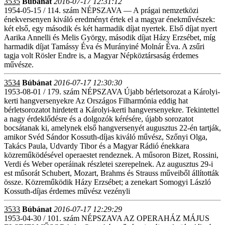
3535
Búbánat
2016-07-17 12:31:12
1954-05-15 / 114. szám NÉPSZAVA — A prágai nemzetközi
énekversenyen kiváló eredményt értek el a magyar énekművészek:
két első, egy második és két harmadik díjat nyertek. Első díjat nyert
Aarika Annelli és Melis György, második díjat Házy Erzsébet, míg
harmadik díjat Tamássy Éva és Murányiné Molnár Éva. A zsűri
tagja volt Rösler Endre is, a Magyar Népköztársaság érdemes
művésze.
3534
Búbánat
2016-07-17 12:30:30
1953-08-01 / 179. szám NÉPSZAVA Újabb bérletsorozat a Károlyi-
kerti hangversenyekre Az Országos Filharmónia eddig hat
bérletsorozatot hirdetett a Károlyi-kerti hangversenyekre. Tekintettel
a nagy érdeklődésre és a dolgozók kérésére, újabb sorozatot
bocsátanak ki, amelynek első hangversenyét augusztus 22-én tartják,
amikor Svéd Sándor Kossuth-díjas kiváló művész, Szőnyi Olga,
Takács Paula, Udvardy Tibor és a Magyar Rádió énekkara
közreműködésével operaestet rendeznek. A műsoron Bizet, Rossini,
Verdi és Weber operáinak részletei szerepelnek. Az augusztus 29-i
est műsorát Schubert, Mozart, Brahms és Strauss műveiből állították
össze. Közreműködik Házy Erzsébet; a zenekart Somogyi László
Kossuth-díjas érdemes művész vezényli
3533
Búbánat
2016-07-17 12:29:29
1953-04-30 / 101. szám NÉPSZAVA AZ OPERAHÁZ MÁJUS