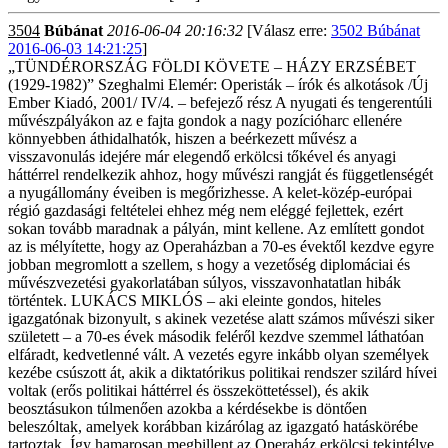
3504
Búbánat
2016-06-04 20:16:32
[Válasz erre:
3502 Búbánat
2016-06-03 14:21:25
]
„TÜNDÉRORSZÁG FÖLDI KÖVETE – HÁZY ERZSÉBET
(1929-1982)” Szeghalmi Elemér: Operisták – írók és alkotások /Új
Ember Kiadó, 2001/ IV/4. – befejező rész A nyugati és tengerentúli
művészpályákon az e fajta gondok a nagy pozícióharc ellenére
könnyebben áthidalhatók, hiszen a beérkezett művész a
visszavonulás idejére már elegendő erkölcsi tőkével és anyagi
háttérrel rendelkezik ahhoz, hogy művészi rangját és függetlenségét
a nyugállomány éveiben is megőrizhesse. A kelet-közép-európai
régió gazdasági feltételei ehhez még nem eléggé fejlettek, ezért
sokan tovább maradnak a pályán, mint kellene. Az említett gondot
az is mélyítette, hogy az Operaházban a 70-es évektől kezdve egyre
jobban megromlott a szellem, s hogy a vezetőség diplomáciai és
művészvezetési gyakorlatában súlyos, visszavonhatatlan hibák
történtek. LUKÁCS MIKLÓS – aki eleinte gondos, hiteles
igazgatónak bizonyult, s akinek vezetése alatt számos művészi siker
született – a 70-es évek második feléről kezdve szemmel láthatóan
elfáradt, kedvetlenné vált. A vezetés egyre inkább olyan személyek
kezébe csúszott át, akik a diktatórikus politikai rendszer szilárd hívei
voltak (erős politikai háttérrel és összeköttetéssel), és akik
beosztásukon túlmenően azokba a kérdésekbe is döntően
beleszóltak, amelyek korábban kizárólag az igazgató hatáskörébe
tartoztak. Így hamarosan megbillent az Operaház erkölcsi tekintélye,