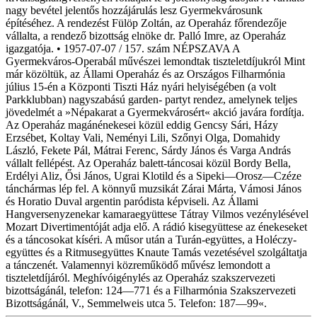
nagy bevétel jelentős hozzájárulás lesz Gyermekvárosunk
építéséhez. A rendezést Fülöp Zoltán, az Operaház főrendezője
vállalta, a rendező bizottság elnöke dr. Palló Imre, az Operaház
igazgatója. • 1957-07-07 / 157. szám NÉPSZAVA A
Gyermekváros-Operabál művészei lemondtak tiszteletdíjukról Mint
már közöltük, az Állami Operaház és az Országos Filharmónia
július 15-én a Központi Tiszti Ház nyári helyiségében (a volt
Parkklubban) nagyszabású garden- partyt rendez, amelynek teljes
jövedelmét a »Népakarat a Gyermekvárosért« akció javára fordítja.
Az Operaház magánénekesei közül eddig Gencsy Sári, Házy
Erzsébet, Koltay Vali, Neményi Lili, Szőnyi Olga, Domahidy
László, Fekete Pál, Mátrai Ferenc, Sárdy János és Varga András
vállalt fellépést. Az Operaház balett-táncosai közül Bordy Bella,
Erdélyi Aliz, Ősi János, Ugrai Klotild és a Sipeki—Orosz—Czéze
tánchármas lép fel. A könnyű muzsikát Zárai Márta, Vámosi János
és Horatio Duval argentin paródista képviseli. Az Állami
Hangversenyzenekar kamaraegyüttese Tátray Vilmos vezénylésével
Mozart Divertimentóját adja elő. A rádió kisegyüttese az énekeseket
és a táncosokat kíséri. A műsor után a Turán-együttes, a Holéczy-
együttes és a Ritmusegyüttes Knaute Tamás vezetésével szolgáltatja
a tánczenét. Valamennyi közreműködő művész lemondott a
tiszteletdíjáról. Meghívóigénylés az Operaház szakszervezeti
bizottságánál, telefon: 124—771 és a Filharmónia Szakszervezeti
Bizottságánál, V., Semmelweis utca 5. Telefon: 187—99«.