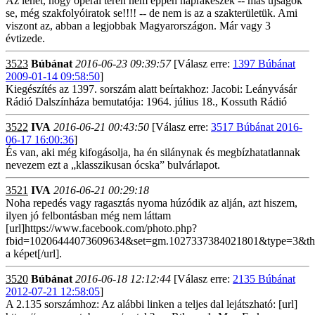
Az lehet, hogy operai téren nem éppen naprakészek -- más újságok
se, még szakfolyóiratok se!!!! -- de nem is az a szakterületük. Ami
viszont az, abban a legjobbak Magyarországon. Már vagy 3
évtizede.
3523
Búbánat
2016-06-23 09:39:57
[Válasz erre:
1397 Búbánat
2009-01-14 09:58:50
]
Kiegészítés az 1397. sorszám alatt beírtakhoz: Jacobi: Leányvásár
Rádió Dalszínháza bemutatója: 1964. július 18., Kossuth Rádió
3522
IVA
2016-06-21 00:43:50
[Válasz erre:
3517 Búbánat 2016-
06-17 16:00:36
]
És van, aki még kifogásolja, ha én silánynak és megbízhatatlannak
nevezem ezt a „klasszikusan ócska” bulvárlapot.
3521
IVA
2016-06-21 00:29:18
Noha repedés vagy ragasztás nyoma húzódik az alján, azt hiszem,
ilyen jó felbontásban még nem láttam
[url]https://www.facebook.com/photo.php?
fbid=10206444073609634&set=gm.1027337384021801&type=3&thea
a képet[/url].
3520
Búbánat
2016-06-18 12:12:44
[Válasz erre:
2135 Búbánat
2012-07-21 12:58:05
]
A 2.135 sorszámhoz: Az alábbi linken a teljes dal lejátszható: [url]