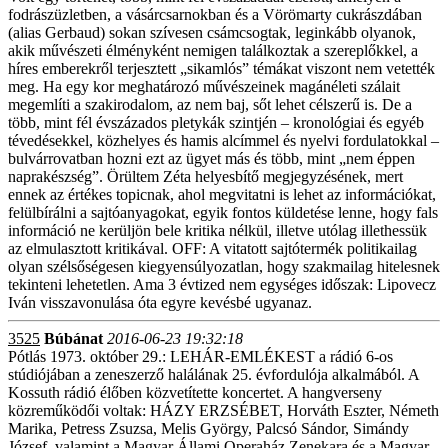
fodrászüzletben, a vásárcsarnokban és a Vörömarty cukrászdában
(alias Gerbaud) sokan szívesen csámcsogtak, leginkább olyanok,
akik művészeti élményként nemigen találkoztak a szereplőkkel, a
híres emberekről terjesztett „sikamlós” témákat viszont nem vetették
meg. Ha egy kor meghatározó művészeinek magánéleti szálait
megemlíti a szakirodalom, az nem baj, sőt lehet célszerű is. De a
több, mint fél évszázados pletykák szintjén – kronológiai és egyéb
tévedésekkel, közhelyes és hamis alcímmel és nyelvi fordulatokkal –
bulvárrovatban hozni ezt az ügyet más és több, mint „nem éppen
naprakészség”. Örültem Zéta helyesbítő megjegyzésének, mert
ennek az értékes topicnak, ahol megvitatni is lehet az információkat,
felülbírálni a sajtóanyagokat, egyik fontos küldetése lenne, hogy fals
információ ne kerüljön bele kritika nélkül, illetve utólag illethessük
az elmulasztott kritikával. OFF: A vitatott sajtótermék politikailag
olyan szélsőségesen kiegyensúlyozatlan, hogy szakmailag hitelesnek
tekinteni lehetetlen. Ama 3 évtized nem egységes időszak: Lipovecz
Iván visszavonulása óta egyre kevésbé ugyanaz.
3525
Búbánat
2016-06-23 19:32:18
Pótlás 1973. október 29.: LEHÁR-EMLÉKEST a rádió 6-os
stúdiójában a zeneszerző halálának 25. évfordulója alkalmából. A
Kossuth rádió élőben közvetítette koncertet. A hangverseny
közreműködői voltak: HÁZY ERZSÉBET, Horváth Eszter, Németh
Marika, Petress Zsuzsa, Melis György, Palcsó Sándor, Simándy
József, valamint a Magyar Állami Operaház Zenekara és a Magyar