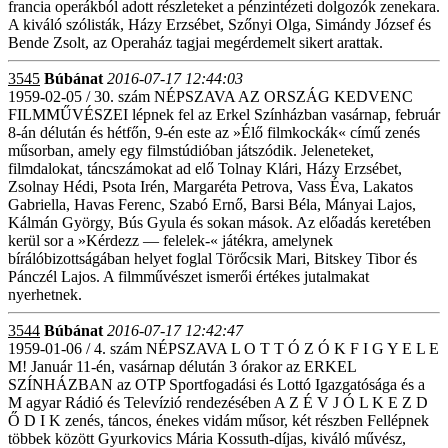
francia operákból adott részleteket a pénzintézeti dolgozók zenekara.
A kiváló szólisták, Házy Erzsébet, Szőnyi Olga, Simándy József és
Bende Zsolt, az Operaház tagjai megérdemelt sikert arattak.
3545
Búbánat
2016-07-17 12:44:03
1959-02-05 / 30. szám NÉPSZAVA AZ ORSZÁG KEDVENC
FILMMŰVÉSZEI lépnek fel az Erkel Színházban vasárnap, február
8-án délután és hétfőn, 9-én este az »Élő filmkockák« című zenés
műsorban, amely egy filmstúdióban játszódik. Jeleneteket,
filmdalokat, táncszámokat ad elő Tolnay Klári, Házy Erzsébet,
Zsolnay Hédi, Psota Irén, Margaréta Petrova, Vass Éva, Lakatos
Gabriella, Havas Ferenc, Szabó Ernő, Barsi Béla, Mányai Lajos,
Kálmán György, Bús Gyula és sokan mások. Az előadás keretében
kerül sor a »Kérdezz — felelek-« játékra, amelynek
bírálóbizottságában helyet foglal Törőcsik Mari, Bitskey Tibor és
Pánczél Lajos. A filmművészet ismerői értékes jutalmakat
nyerhetnek.
3544
Búbánat
2016-07-17 12:42:47
1959-01-06 / 4. szám NÉPSZAVA L O T T Ó Z Ó K F I G Y E L E
M! Január 11-én, vasárnap délután 3 órakor az ERKEL
SZÍNHÁZBAN az OTP Sportfogadási és Lottó Igazgatósága és a
M agyar Rádió és Televízió rendezésében A Z É V J Ó L K E Z D
Ő D I K zenés, táncos, énekes vidám műsor, két részben Fellépnek
többek között Gyurkovics Mária Kossuth-díjas, kiváló művész,