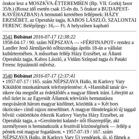
órakor lesz a MOSZKVA-ÉTTEREMBEN (Bp. VII. Gorkij fasor
35/b.) (Rossz idő esetén csak 15-én du. 5 órakor a BUDAPEST-
KAVÉHAZBAN) A bemutató keretében fellépnek: HÁZY
ERZSÉBET, az Operaház tagja, KABOS LÁSZLÓ, SZALONTAI
FERENC Belépőjegy: 16,— Ft. A helyszínen kapható
3541
Búbánat
2016-07-17 12:38:22
1958-04-17 / 90. szám NÉPSZAVA — »FÉRFINAPOT« rendez a
Landler Jenő Járműjavító nőbizottsága április 18-án a vállalat
kultúrtermében. A műsorban fellép Házy Erzsébet, az Állami
Operaház tagja, Kabos László, a Vidám Színpad tagja és Pataki
Ferenc fejszámoló művész.
3540
Búbánat
2016-07-17 12:37:41
• 1957-07-17 / 165. szám NÉPSZAVA Hallo, itt Karlovy Vary
Kiküldött munkatársunk telefonjelentése: A »Hannibál tanár úr«
sikere óta megnőtt az érdeklődés a magyar filmek iránt. Létrejött az
első üzlet is: az Egyesült Államok televíziós bemutatásra
megvásárolt három magyar kisfilmet, közöttük a » Két bors
ökröcske« című rajzos mesefilmet. A magyar filmdelegáció új taggal
bővül: csütörtökön érkezik Karlovy Varyba Házy Erzsébet, az
Operaház tagja, a »Gerolsteini kaland« női főszereplője, aki
személyesen is bemutatkozik a fesztivál közönségének — fellép a
péntek esti magyar fogadáson. • 1957-07-19 / 167. szám
NÉPSZAVA Hallo, itt Karlovy Vary Üj vendégek, új, jó filmek a