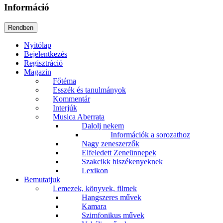
Információ
Nyitólap
Bejelentkezés
Regisztráció
Magazin
Főtéma
Esszék és tanulmányok
Kommentár
Interjúk
Musica Aberrata
Dalolj nekem
Információk a sorozathoz
Nagy zeneszerzők
Elfeledett Zeneünnepek
Szakcikk hiszékenyeknek
Lexikon
Bemutatjuk
Lemezek, könyvek, filmek
Hangszeres művek
Kamara
Szimfonikus művek