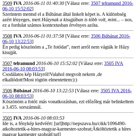
3509
IVA
2016-06-11 01:40:30
[Válasz erre:
3507 telramund 2016-
06-10 15:52:02
]
Szerintem mentsd el a Búbánat által linkelt képet is. A különbség
azért lényeges, mert
Házynak a kisujjában is több volt, mint
... – nos,
ez a fordulat számos kontextusban érvényes azóta.
3508
IVA
2016-06-11 01:37:58
[Válasz erre:
3506 Búbánat 2016-
06-10 13:22:53
]
Én pedig köszönöm a „Te fotódat”, mert arról nem vágták le Házy
kisujját.
3507
telramund
2016-06-10 15:52:02
[Válasz erre:
3505 IVA
2016-06-10 08:03:53
]
Csodálatos kép Házyról!Valahol megvolt nekem ,de
elkallódott!Most rögtön elmentettem:):)
3506
Búbánat
2016-06-10 13:22:53
[Válasz erre:
3505 IVA 2016-
06-10 08:03:53
]
Köszönöm a fotót: más vonatkozásban, ezt előzőleg már belinkeltem
a 3.455. sorszámnál.
3505
IVA
2016-06-10 08:03:53
Ide is, a fénykép kedvéért: [url]http://nepszava.hu/cikk/1096490-
atkoltoztetik-a-hires-magyar-karmester-szobrat;Átköltöztetik a híres
magyar karmester szobrát[/url]