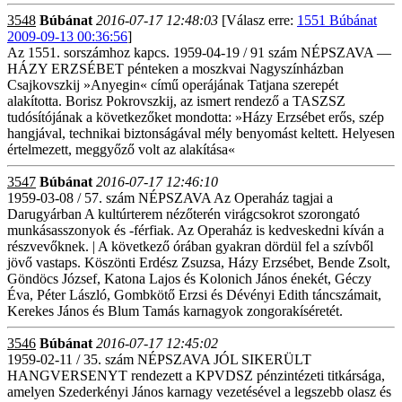
3548
Búbánat
2016-07-17 12:48:03
[Válasz erre:
1551 Búbánat
2009-09-13 00:36:56
]
Az 1551. sorszámhoz kapcs. 1959-04-19 / 91 szám NÉPSZAVA —
HÁZY ERZSÉBET pénteken a moszkvai Nagyszínházban
Csajkovszkij »Anyegin« című operájának Tatjana szerepét
alakította. Borisz Pokrovszkij, az ismert rendező a TASZSZ
tudósítójának a következőket mondotta: »Házy Erzsébet erős, szép
hangjával, technikai biztonságával mély benyomást keltett. Helyesen
értelmezett, meggyőző volt az alakítása«
3547
Búbánat
2016-07-17 12:46:10
1959-03-08 / 57. szám NÉPSZAVA Az Operaház tagjai a
Darugyárban A kultúrterem nézőterén virágcsokrot szorongató
munkásasszonyok és -férfiak. Az Operaház is kedveskedni kíván a
részvevőknek. | A következő órában gyakran dördül fel a szívből
jövő vastaps. Köszönti Erdész Zsuzsa, Házy Erzsébet, Bende Zsolt,
Göndöcs József, Katona Lajos és Kolonich János énekét, Géczy
Éva, Péter László, Gombkötő Erzsi és Dévényi Edith táncszámait,
Kerekes János és Blum Tamás karnagyok zongorakíséretét.
3546
Búbánat
2016-07-17 12:45:02
1959-02-11 / 35. szám NÉPSZAVA JÓL SIKERÜLT
HANGVERSENYT rendezett a KPVDSZ pénzintézeti titkársága,
amelyen Szederkényi János karnagy vezetésével a legszebb olasz és