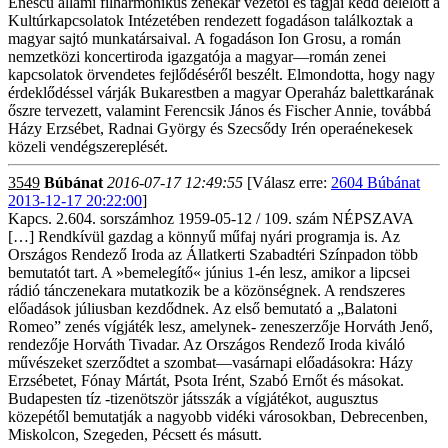
Enescu állami filharmonikus zenekar vezetői és tagjai kedd délelőtt a
Kultúrkapcsolatok Intézetében rendezett fogadáson találkoztak a
magyar sajtó munkatársaival. A fogadáson Ion Grosu, a román
nemzetközi koncertiroda igazgatója a magyar—román zenei
kapcsolatok örvendetes fejlődéséről beszélt. Elmondotta, hogy nagy
érdeklődéssel várják Bukarestben a magyar Operaház balettkarának
őszre tervezett, valamint Ferencsik János és Fischer Annie, továbbá
Házy Erzsébet, Radnai György és Szecsődy Irén operaénekesek
közeli vendégszereplését.
3549
Búbánat
2016-07-17 12:49:55
[Válasz erre:
2604 Búbánat
2013-12-17 20:22:00
]
Kapcs. 2.604. sorszámhoz 1959-05-12 / 109. szám NÉPSZAVA
[…] Rendkívül gazdag a könnyű műfaj nyári programja is. Az
Országos Rendező Iroda az Állatkerti Szabadtéri Színpadon több
bemutatót tart. A »bemelegítő« június 1-én lesz, amikor a lipcsei
rádió tánczenekara mutatkozik be a közönségnek. A rendszeres
előadások júliusban kezdődnek. Az első bemutató a „Balatoni
Romeo” zenés vígjáték lesz, amelynek- zeneszerzője Horváth Jenő,
rendezője Horváth Tivadar. Az Országos Rendező Iroda kiváló
művészeket szerződtet a szombat—vasárnapi előadásokra: Házy
Erzsébetet, Fónay Mártát, Psota Irént, Szabó Ernőt és másokat.
Budapesten tíz -tizenötször játsszák a vígjátékot, augusztus
közepétől bemutatják a nagyobb vidéki városokban, Debrecenben,
Miskolcon, Szegeden, Pécsett és másutt.