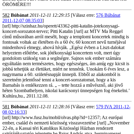
ÖRÖMÉRE!!!
582
Búbánat
2011-12-11 12:29:15
[Válasz erre:
576 Búbánat
2011-12-07 08:35:03
]
[url] http://szinhaz.hu/operett/43362-pitti-katalin-jotekonysagi-
koncert-sorozatot-tervez; Pitti Katalin [/url] az MTV Ma Reggel
című műsorában arról mesélt, hogy a templomi koncertek mindig is
fontosak voltak az életében és a 60 év, 60 koncert nevű turnéjával
mindenhová elmegy, ahová hívják. „Egész évben a Liszt-dalokat
helyeztem előtérbe, sok jótékonysági koncertem volt, mert úgy
gondolom szükség van a segítségre. Sajnos sok ember számára
egyáltalán nem természetes, hogy egészséges, ám amíg egy kicsit is
jobbá tehetjük az életüket, miért ne tennénk. Unokám 6 éves lesz, a
nagymama a 60. születésnapját ünnepli. Ebből az alakomból is
szeretném jelentőssé tenni a koncert-sorozatomat, hogy a kis
Barnabás is emlékezzen rá. „ – tette hozzá a művésznő, aki jövő
héten Szombathelyen, iskolai karácsonyi ünnepségen fog énekelni.’
Kultúra,hu., 2011.12.08.
581
Búbánat
2011-12-11 12:28:16
[Válasz erre:
579 IVA 2011-12-
08 02:16:33
]
[url] http://www.fusz.hu/mobil/olvas.php?id=12357; Az európai
ember, család és nemzeti közösség visszavezetése [/url] „November
22-én, a Kassai téri Katolikus Közösségi Házban rendezett
sajtótájékoztatón jelentette be Pajor András atya, herminamezei