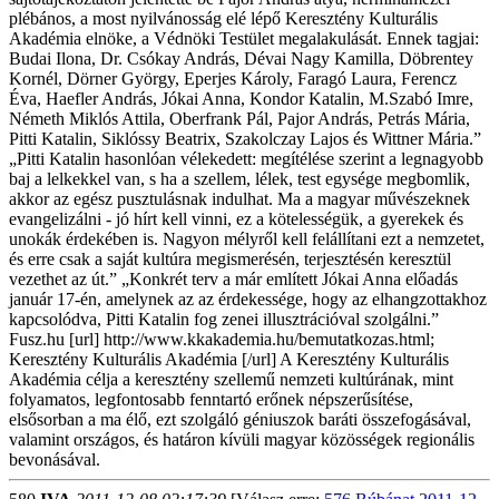
plébános, a most nyilvánosság elé lépő Keresztény Kulturális
Akadémia elnöke, a Védnöki Testület megalakulását. Ennek tagjai:
Budai Ilona, Dr. Csókay András, Dévai Nagy Kamilla, Döbrentey
Kornél, Dörner György, Eperjes Károly, Faragó Laura, Ferencz
Éva, Haefler András, Jókai Anna, Kondor Katalin, M.Szabó Imre,
Németh Miklós Attila, Oberfrank Pál, Pajor András, Petrás Mária,
Pitti Katalin, Siklóssy Beatrix, Szakolczay Lajos és Wittner Mária.”
„Pitti Katalin hasonlóan vélekedett: megítélése szerint a legnagyobb
baj a lelkekkel van, s ha a szellem, lélek, test egysége megbomlik,
akkor az egész pusztulásnak indulhat. Ma a magyar művészeknek
evangelizálni - jó hírt kell vinni, ez a kötelességük, a gyerekek és
unokák érdekében is. Nagyon mélyről kell felállítani ezt a nemzetet,
és erre csak a saját kultúra megismerésén, terjesztésén keresztül
vezethet az út.” „Konkrét terv a már említett Jókai Anna előadás
január 17-én, amelynek az az érdekessége, hogy az elhangzottakhoz
kapcsolódva, Pitti Katalin fog zenei illusztrációval szolgálni.”
Fusz.hu [url] http://www.kkakademia.hu/bemutatkozas.html;
Keresztény Kulturális Akadémia [/url] A Keresztény Kulturális
Akadémia célja a keresztény szellemű nemzeti kultúrának, mint
folyamatos, legfontosabb fenntartó erőnek népszerűsítése,
elsősorban a ma élő, ezt szolgáló géniuszok baráti összefogásával,
valamint országos, és határon kívüli magyar közösségek regionális
bevonásával.