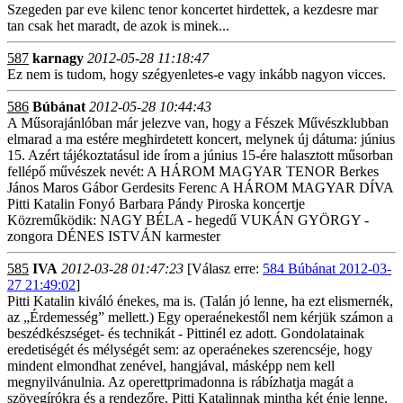
Szegeden par eve kilenc tenor koncertet hirdettek, a kezdesre mar
tan csak het maradt, de azok is minek...
587
karnagy
2012-05-28 11:18:47
Ez nem is tudom, hogy szégyenletes-e vagy inkább nagyon vicces.
586
Búbánat
2012-05-28 10:44:43
A Műsorajánlóban már jelezve van, hogy a Fészek Művészklubban
elmarad a ma estére meghirdetett koncert, melynek új dátuma: június
15. Azért tájékoztatásul ide írom a június 15-ére halasztott műsorban
fellépő művészek nevét: A HÁROM MAGYAR TENOR Berkes
János Maros Gábor Gerdesits Ferenc A HÁROM MAGYAR DÍVA
Pitti Katalin Fonyó Barbara Pándy Piroska koncertje
Közreműködik: NAGY BÉLA - hegedű VUKÁN GYÖRGY -
zongora DÉNES ISTVÁN karmester
585
IVA
2012-03-28 01:47:23
[Válasz erre:
584 Búbánat 2012-03-
27 21:49:02
]
Pitti Katalin kiváló énekes, ma is. (Talán jó lenne, ha ezt elismernék,
az „Érdemesség” mellett.) Egy operaénekestől nem kérjük számon a
beszédkészséget- és technikát - Pittinél ez adott. Gondolatainak
eredetiségét és mélységét sem: az operaénekes szerencséje, hogy
mindent elmondhat zenével, hangjával, másképp nem kell
megnyilvánulnia. Az operettprimadonna is rábízhatja magát a
szövegírókra és a rendezőre. Pitti Katalinnak mintha két énje lenne.