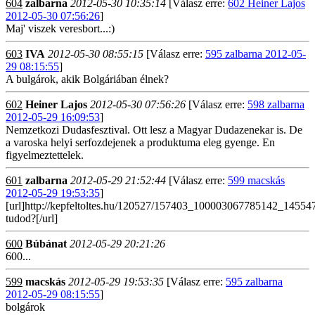
604
zalbarna
2012-05-30 10:35:14
[Válasz erre:
602 Heiner Lajos
2012-05-30 07:56:26
]
Maj' viszek veresbort...:)
603
IVA
2012-05-30 08:55:15
[Válasz erre:
595 zalbarna 2012-05-
29 08:15:55
]
A bulgárok, akik Bolgáriában élnek?
602
Heiner Lajos
2012-05-30 07:56:26
[Válasz erre:
598 zalbarna
2012-05-29 16:09:53
]
Nemzetkozi Dudasfesztival. Ott lesz a Magyar Dudazenekar is. De
a varoska helyi serfozdejenek a produktuma eleg gyenge. En
figyelmeztettelek.
601
zalbarna
2012-05-29 21:52:44
[Válasz erre:
599 macskás
2012-05-29 19:53:35
]
[url]http://kepfeltoltes.hu/120527/157403_100003067785142_1455
tudod?[/url]
600
Búbánat
2012-05-29 20:21:26
600...
599
macskás
2012-05-29 19:53:35
[Válasz erre:
595 zalbarna
2012-05-29 08:15:55
]
bolgárok