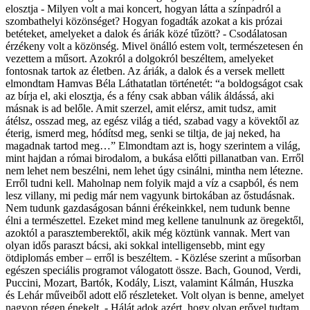
elosztja - Milyen volt a mai koncert, hogyan látta a színpadról a
szombathelyi közönséget? Hogyan fogadták azokat a kis prózai
betéteket, amelyeket a dalok és áriák közé tűzött? - Csodálatosan
érzékeny volt a közönség. Mivel önálló estem volt, természetesen én
vezettem a műsort. Azokról a dolgokról beszéltem, amelyeket
fontosnak tartok az életben. Az áriák, a dalok és a versek mellett
elmondtam Hamvas Béla Láthatatlan történetét: “a boldogságot csak
az bírja el, aki elosztja, és a fény csak abban válik áldássá, aki
másnak is ad belőle. Amit szerzel, amit elérsz, amit tudsz, amit
átélsz, osszad meg, az egész világ a tiéd, szabad vagy a kövektől az
éterig, ismerd meg, hódítsd meg, senki se tiltja, de jaj neked, ha
magadnak tartod meg…” Elmondtam azt is, hogy szerintem a világ,
mint hajdan a római birodalom, a bukása előtti pillanatban van. Erről
nem lehet nem beszélni, nem lehet úgy csinálni, mintha nem létezne.
Erről tudni kell. Maholnap nem folyik majd a víz a csapból, és nem
lesz villany, mi pedig már nem vagyunk birtokában az őstudásnak.
Nem tudunk gazdaságosan bánni érékeinkkel, nem tudunk benne
élni a természettel. Ezeket mind meg kellene tanulnunk az öregektől,
azoktól a parasztemberektől, akik még köztünk vannak. Mert van
olyan idős paraszt bácsi, aki sokkal intelligensebb, mint egy
ötdiplomás ember – erről is beszéltem. - Közlése szerint a műsorban
egészen speciális programot válogatott össze. Bach, Gounod, Verdi,
Puccini, Mozart, Bartók, Kodály, Liszt, valamint Kálmán, Huszka
és Lehár műveiből adott elő részleteket. Volt olyan is benne, amelyet
nagyon régen énekelt. - Hálát adok azért, hogy olyan erővel tudtam