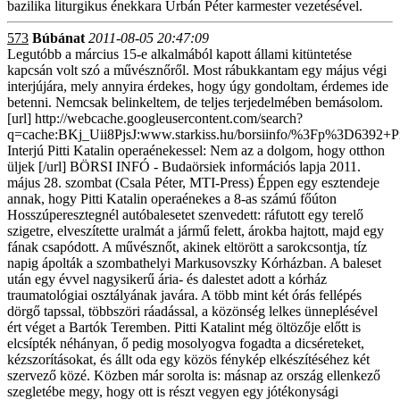
bazilika liturgikus énekkara Urbán Péter karmester vezetésével.
573
Búbánat
2011-08-05 20:47:09
Legutóbb a március 15-e alkalmából kapott állami kitüntetése
kapcsán volt szó a művésznőről. Most rábukkantam egy május végi
interjújára, mely annyira érdekes, hogy úgy gondoltam, érdemes ide
betenni. Nemcsak belinkeltem, de teljes terjedelmében bemásolom.
[url] http://webcache.googleusercontent.com/search?
q=cache:BKj_Uii8PjsJ:www.starkiss.hu/borsiinfo/%3Fp%3D6392+
Interjú Pitti Katalin operaénekessel: Nem az a dolgom, hogy otthon
üljek [/url] BÖRSI INFÓ - Budaörsiek információs lapja 2011.
május 28. szombat (Csala Péter, MTI-Press) Éppen egy esztendeje
annak, hogy Pitti Katalin operaénekes a 8-as számú főúton
Hosszúperesztegnél autóbalesetet szenvedett: ráfutott egy terelő
szigetre, elveszítette uralmát a jármű felett, árokba hajtott, majd egy
fának csapódott. A művésznőt, akinek eltörött a sarokcsontja, tíz
napig ápolták a szombathelyi Markusovszky Kórházban. A baleset
után egy évvel nagysikerű ária- és dalestet adott a kórház
traumatológiai osztályának javára. A több mint két órás fellépés
dörgő tapssal, többszöri ráadással, a közönség lelkes ünneplésével
ért véget a Bartók Teremben. Pitti Katalint még öltözője előtt is
elcsípték néhányan, ő pedig mosolyogva fogadta a dicséreteket,
kézszorításokat, és állt oda egy közös fénykép elkészítéséhez két
szervező közé. Közben már sorolta is: másnap az ország ellenkező
szegletébe megy, hogy ott is részt vegyen egy jótékonysági