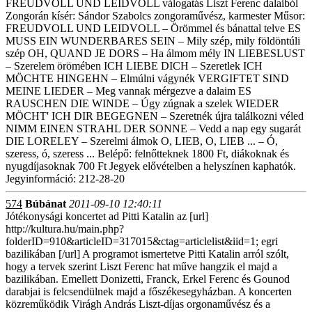
FREUDVOLL UND LEIDVOLL válogatás Liszt Ferenc dalaiból
Zongorán kísér: Sándor Szabolcs zongoraművész, karmester Műsor:
FREUDVOLL UND LEIDVOLL – Örömmel és bánattal telve ES
MUSS EIN WUNDERBARES SEIN – Mily szép, mily földöntúli
szép OH, QUAND JE DORS – Ha álmom mély IN LIEBESLUST
– Szerelem örömében ICH LIEBE DICH – Szeretlek ICH
MÖCHTE HINGEHN – Elmúlni vágynék VERGIFTET SIND
MEINE LIEDER – Meg vannak mérgezve a dalaim ES
RAUSCHEN DIE WINDE – Úgy zúgnak a szelek WIEDER
MÖCHT' ICH DIR BEGEGNEN – Szeretnék újra találkozni véled
NIMM EINEN STRAHL DER SONNE – Vedd a nap egy sugarát
DIE LORELEY – Szerelmi álmok O, LIEB, O, LIEB ... – Ó,
szeress, ó, szeress ... Belépő: felnőtteknek 1800 Ft, diákoknak és
nyugdíjasoknak 700 Ft Jegyek elővételben a helyszínen kaphatók.
Jegyinformáció: 212-28-20
574
Búbánat
2011-09-10 12:40:11
Jótékonysági koncertet ad Pitti Katalin az [url]
http://kultura.hu/main.php?
folderID=910&articleID=317015&ctag=articlelist&iid=1; egri
bazilikában [/url] A programot ismertetve Pitti Katalin arról szólt,
hogy a tervek szerint Liszt Ferenc hat műve hangzik el majd a
bazilikában. Emellett Donizetti, Franck, Erkel Ferenc és Gounod
darabjai is felcsendülnek majd a főszékesegyházban. A koncerten
közreműködik Virágh András Liszt-díjas orgonaművész és a