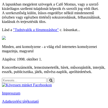
A lapunkban megjelent szövegek a Café Momus, vagy a szerző
kizárólagos szellemi tulajdonát képezik és szerzői jog védi őket.
A szerkesztőség külön, írásos engedélye nélkül mindennemű
(részben vagy egészben történő) sokszorosításuk, felhasználásuk,
kiadásuk és terjesztésük tilos.
Lásd a
"Tudnivalók a fórumozáshoz"
c. írásunkat...
Minden, ami komolyzene - a világ első internetes komolyzenei
magazinja, magyarul
Alapítva: 1998. október 1.
Koncertbeszámolók, lemezismertetők, hírek, műsorajánlók, interjúk,
esszék, publicisztika, játék, művész-naplók, apróhirdetések.
Impresszum
Adatkezelési tájékoztató