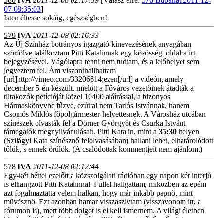
580
IVA
2011-12-08 02:17:39
[Válasz erre:
576 Búbánat 2011-12-
07 08:35:03
]
Isten éltesse sokáig, egészségben!
579
IVA
2011-12-08 02:16:33
Az Új Színház botrányos igazgató-kinevezésének anyagában
szörfölve találkoztam Pitti Katalinnak egy közösségi oldalra írt
bejegyzésével. Vágólapra tenni nem tudtam, és a lelőhelyet sem
jegyeztem fel. Ám viszonthallhattam
[url]http://vimeo.com/33206614;ezen[/url] a videón, amely
december 5-én készült, mielőtt a Főváros vezetőinek átadták a
tiltakozók petícióját közel 10400 aláírással, a bizonyos
Hármaskönyvbe fűzve, ezúttal nem Tarlós Istvánnak, hanem
Csomós Miklós főpolgármester-helyettesnek. A Városház utcában
színészek olvasták fel a Dörner Györgyöt és Csurka Istvánt
támogatók megnyilvánulásait. Pitti Katalin, mint a
35:30
helyen
(Szilágyi Kata színésznő felolvasásában) hallani lehet, elhatárolódott
tőlük, s ennek örülök. (A csalódottak kommentjeit nem ajánlom.)
578
IVA
2011-12-08 02:12:44
Egy-két héttel ezelőtt a közszolgálati rádióban egy napon két interjú
is elhangzott Pitti Katalinnal. Füllel hallgattam, miközben az epém
azt fogalmaztatta velem halkan, hogy már inkább papnő, mint
művésznő. Ezt azonban hamar visszaszívtam (visszavonom itt, a
fórumon is), mert több dolgot is el kell ismernem. A világi életben