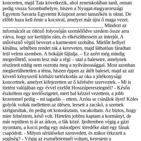
koncerten, majd Tata következik, ahol zeneiskolában tanít, onnan
pedig vissza Szombathelyre, hiszen a Nyugat-magyarországi
Egyetem Savaria Egyetemi Központ zenei tanszékén is oktat. De
előbb haza kell érnie a kocsival, amelyet már újra ő maga vezet.
________________________________________ Mindezt az
információt az öltöző folyosóján szemlélődve szedem össze arra
várva, hogy sor kerüljön rám, és elkészíthessem az interjút. A
művésznő végül bevezet a karmesteri szobába. Mielőtt hellyel
kínálna, sebtében rendet rak a kereveten, majd láthatóan fáradtan
leül velem szemben. A bokáját fájlalja. – Ez azért még mindig
megerőltető, sosem lesz már a régi – utal a balesetre, amelynek
részleteit eddig nem osztotta meg a nyilvánossággal. Most azonban
megkerülhetetlen a téma, hiszen éppen az átélt baleset, majd az azt
követő kényszerű kórházi tartózkodás az oka a jótékonysági
koncertnek, amelyet kifejezetten az ő kérésére szerveztek. - Mi is
történt valójában egy évvel ezelőtt Hosszúperesztegnél? - Későn
észkeltem egy terelőszigetet, mert bal kézzel vezettem, a jobb
kezemmel pedig – mi tagadás – ettem. Azóta se csinálok ilyet! Köles
golyók voltak mellettem az ülésen, leesett a zacskó, a szemek
szétgurultak, én pedig ott kotorásztam, vacakoltam. Az biztos, hogy
mire felnéztem, késő volt. Hirtelen jobbra kaptam a kormányt, de
már repültem is át az árkon, a fák közé. Ijedtemben végig a gázt
nyomtam, a kocsi pedig egy másodperc töredéke alatt egy fának
csapódott. - Milyen sérüléseket szenvedett, és mikor érkezett a
segítség? - Végig az eszméletemnél voltam, kerestem a