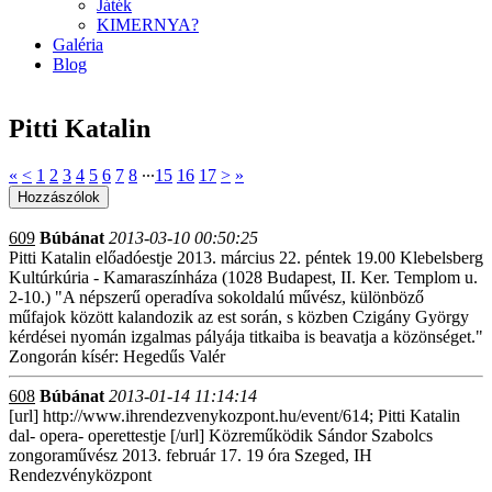
Játék
KIMERNYA?
Galéria
Blog
Pitti Katalin
«
<
1
2
3
4
5
6
7
8
∙∙∙
15
16
17
>
»
609
Búbánat
2013-03-10 00:50:25
Pitti Katalin előadóestje 2013. március 22. péntek 19.00 Klebelsberg
Kultúrkúria - Kamaraszínháza (1028 Budapest, II. Ker. Templom u.
2-10.) "A népszerű operadíva sokoldalú művész, különböző
műfajok között kalandozik az est során, s közben Czigány György
kérdései nyomán izgalmas pályája titkaiba is beavatja a közönséget."
Zongorán kísér: Hegedűs Valér
608
Búbánat
2013-01-14 11:14:14
[url] http://www.ihrendezvenykozpont.hu/event/614; Pitti Katalin
dal- opera- operettestje [/url] Közreműködik Sándor Szabolcs
zongoraművész 2013. február 17. 19 óra Szeged, IH
Rendezvényközpont