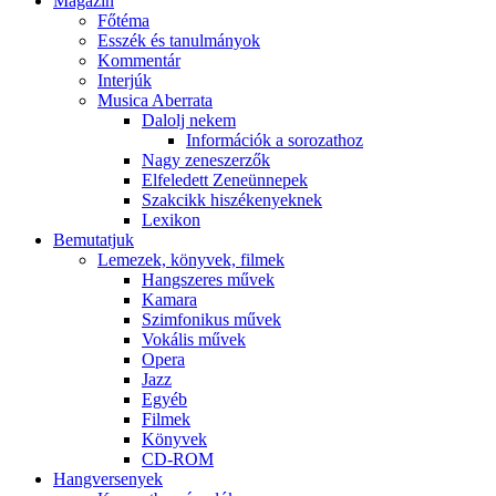
Magazin
Főtéma
Esszék és tanulmányok
Kommentár
Interjúk
Musica Aberrata
Dalolj nekem
Információk a sorozathoz
Nagy zeneszerzők
Elfeledett Zeneünnepek
Szakcikk hiszékenyeknek
Lexikon
Bemutatjuk
Lemezek, könyvek, filmek
Hangszeres művek
Kamara
Szimfonikus művek
Vokális művek
Opera
Jazz
Egyéb
Filmek
Könyvek
CD-ROM
Hangversenyek