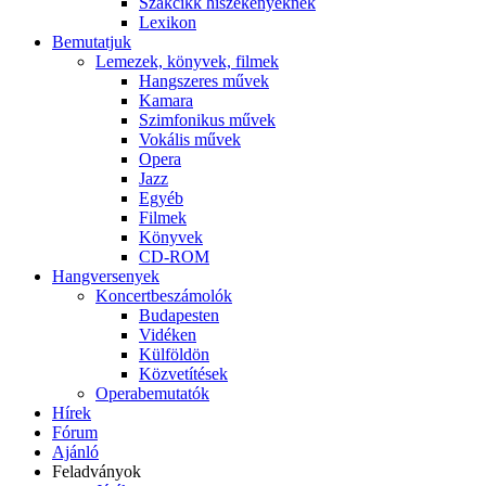
Szakcikk hiszékenyeknek
Lexikon
Bemutatjuk
Lemezek, könyvek, filmek
Hangszeres művek
Kamara
Szimfonikus művek
Vokális művek
Opera
Jazz
Egyéb
Filmek
Könyvek
CD-ROM
Hangversenyek
Koncertbeszámolók
Budapesten
Vidéken
Külföldön
Közvetítések
Operabemutatók
Hírek
Fórum
Ajánló
Feladványok