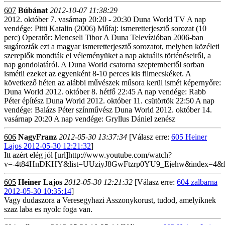
607
Búbánat
2012-10-07 11:38:29
2012. október 7. vasárnap 20:20 - 20:30 Duna World TV A nap
vendége: Pitti Katalin (2006) Műfaj: ismeretterjesztő sorozat (10
perc) Operatőr: Mencseli Tibor A Duna Televízióban 2006-ban
sugározták ezt a magyar ismeretterjesztő sorozatot, melyben közéleti
szereplők mondták el véleményüket a nap aktuális történéseiről, a
nap gondolatáról. A Duna World csatorna szeptembertől sorban
ismétli ezeket az egyenként 8-10 perces kis filmecskéket. A
következő héten az alábbi művészek műsora kerül ismét képernyőre:
Duna World 2012. október 8. hétfő 22:45 A nap vendége: Rabb
Péter építész Duna World 2012. október 11. csütörtök 22:50 A nap
vendége: Balázs Péter színművész Duna World 2012. október 14.
vasárnap 20:20 A nap vendége: Gryllus Dániel zenész
606
NagyFranz
2012-05-30 13:37:34
[Válasz erre:
605 Heiner
Lajos 2012-05-30 12:21:32
]
Itt azért elég jól [url]http://www.youtube.com/watch?
v=-4t84HnDKHY&list=UUziyJ8GwFtzrp0YU9_Ejehw&index=4&featu
605
Heiner Lajos
2012-05-30 12:21:32
[Válasz erre:
604 zalbarna
2012-05-30 10:35:14
]
Vagy dudaszora a Veresegyhazi Asszonykorust, tudod, amelyiknek
szaz laba es nyolc foga van.