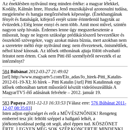
Az éneklésben nyilvánul meg minden értéke: a magyar lélekkel,
Kodály, Kálmán Imre, Huszka Jenő muzsikájával azonosulni tudása,
megjelenése és hangja megőrzésének képessége. (Énekhangjának
fényét és fiatalságát, kifejező erejét szinte érintetlenül hagyták az
évtizedek.) Elég lenne ennyi és nem több. Amit most művel, szintén
nagyon szép hivatás. Érdemes lenne úgy megszerkesztenie a
műsorait, hogy ne legyen szüksége prédikációszerű bevezetőkre és
összekötő szövegekre, vagy azokat másra bíznia, mert azokban nem
a szeretetre méltó énje nyilvánul meg: nem élvezetesek, önismétlőek,
néhol kissé kínosak. Az idősek otthonának ajtaja fölött olvasható
feiratot nem értem. Csak nem Pitti élő személyéről nevezték el az
intézményt?
584
Búbánat
2012-03-27 21:49:02
[url] http://www.magyartv5.com/Elo_adas/Jo_hirek-Pitti_Katalin-
2012-01-19-XI; Jó hírek – Pitti Katalin [/url] Pitti Katalinnak egy
idősek otthonában tartott műsoráról készült videóösszeállítás A
MagyarTV5 élő adásának felvétele – 2012. január 19.
583
Papaya
2011-12-13 16:33:53
[Válasz erre:
576 Búbánat 2011-
12-07 08:35:03
]
Isten adjon egészséget és erőt a MŰVÉSZNŐNEK! Rengeteg
emberrel tesz jót: feltölti széppel a hallgató lelkét, a
jótékonykodással pedig ott segít, ahol éppen tud. KÖSZÖNET
ÉRTE, LEGYEN MÉG SOK SZÉP KONCERTJE MINDENKI