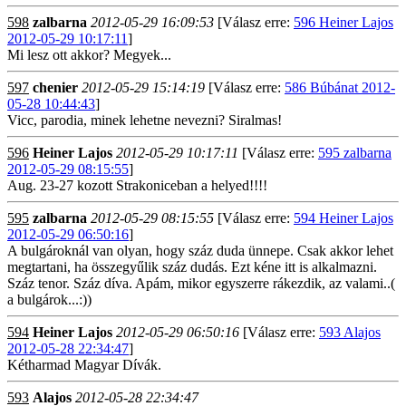
598
zalbarna
2012-05-29 16:09:53
[Válasz erre:
596 Heiner Lajos
2012-05-29 10:17:11
]
Mi lesz ott akkor? Megyek...
597
chenier
2012-05-29 15:14:19
[Válasz erre:
586 Búbánat 2012-
05-28 10:44:43
]
Vicc, parodia, minek lehetne nevezni? Siralmas!
596
Heiner Lajos
2012-05-29 10:17:11
[Válasz erre:
595 zalbarna
2012-05-29 08:15:55
]
Aug. 23-27 kozott Strakoniceban a helyed!!!!
595
zalbarna
2012-05-29 08:15:55
[Válasz erre:
594 Heiner Lajos
2012-05-29 06:50:16
]
A bulgároknál van olyan, hogy száz duda ünnepe. Csak akkor lehet
megtartani, ha összegyűlik száz dudás. Ezt kéne itt is alkalmazni.
Száz tenor. Száz díva. Apám, mikor egyszerre rákezdik, az valami..(
a bulgárok...:))
594
Heiner Lajos
2012-05-29 06:50:16
[Válasz erre:
593 Alajos
2012-05-28 22:34:47
]
Kétharmad Magyar Dívák.
593
Alajos
2012-05-28 22:34:47