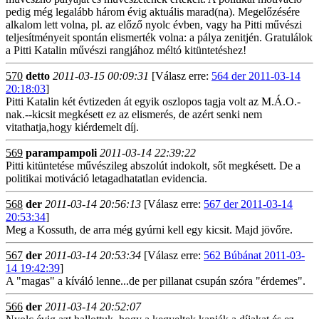
pedig még legalább három évig aktuális marad(na). Megelőzésére
alkalom lett volna, pl. az előző nyolc évben, vagy ha Pitti művészi
teljesítményeit spontán elismerték volna: a pálya zenitjén. Gratulálok
a Pitti Katalin művészi rangjához méltó kitüntetéshez!
570
detto
2011-03-15 00:09:31
[Válasz erre:
564 der 2011-03-14
20:18:03
]
Pitti Katalin két évtizeden át egyik oszlopos tagja volt az M.Á.O.-
nak.--kicsit megkésett ez az elismerés, de azért senki nem
vitathatja,hogy kiérdemelt díj.
569
parampampoli
2011-03-14 22:39:22
Pitti kitüntetése művészileg abszolút indokolt, sőt megkésett. De a
politikai motiváció letagadhatatlan evidencia.
568
der
2011-03-14 20:56:13
[Válasz erre:
567 der 2011-03-14
20:53:34
]
Meg a Kossuth, de arra még gyúrni kell egy kicsit. Majd jövőre.
567
der
2011-03-14 20:53:34
[Válasz erre:
562 Búbánat 2011-03-
14 19:42:39
]
A "magas" a kíváló lenne...de per pillanat csupán szóra "érdemes".
566
der
2011-03-14 20:52:07