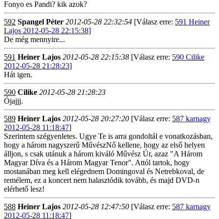
Fonyo es Pandi? kik azok?
592
Spangel Péter
2012-05-28 22:32:54
[Válasz erre:
591 Heiner
Lajos 2012-05-28 22:15:38
]
De még mennyire...
591
Heiner Lajos
2012-05-28 22:15:38
[Válasz erre:
590 Cilike
2012-05-28 21:28:23
]
Hát igen.
590
Cilike
2012-05-28 21:28:23
Ójajjj.
589
Heiner Lajos
2012-05-28 20:27:20
[Válasz erre:
587 karnagy
2012-05-28 11:18:47
]
Szerintem szégyenletes. Ugye Te is arra gondoltál e vonatkozásban,
hogy a három nagyszerű MűvészNő kellene, hogy az első helyen
álljon, s csak utánuk a három kiváló Művész Úr, azaz "A Három
Magyar Díva és a Három Magyar Tenor". Attól tartok, hogy
mostanában meg kell elégednem Domingoval és Netrebkoval, de
remélem, ez a koncert nem halasztódik tovább, és majd DVD-n
elérhető lesz!
588
Heiner Lajos
2012-05-28 12:47:50
[Válasz erre:
587 karnagy
2012-05-28 11:18:47
]