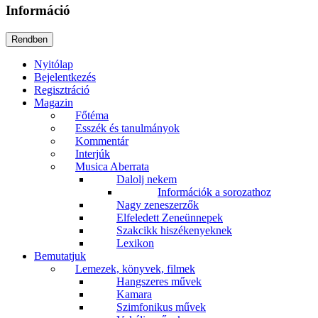
Információ
Nyitólap
Bejelentkezés
Regisztráció
Magazin
Főtéma
Esszék és tanulmányok
Kommentár
Interjúk
Musica Aberrata
Dalolj nekem
Információk a sorozathoz
Nagy zeneszerzők
Elfeledett Zeneünnepek
Szakcikk hiszékenyeknek
Lexikon
Bemutatjuk
Lemezek, könyvek, filmek
Hangszeres művek
Kamara
Szimfonikus művek