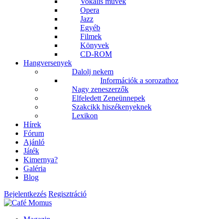
Vokális művek
Opera
Jazz
Egyéb
Filmek
Könyvek
CD-ROM
Hangversenyek
Dalolj nekem
Információk a sorozathoz
Nagy zeneszerzők
Elfeledett Zeneünnepek
Szakcikk hiszékenyeknek
Lexikon
Hírek
Fórum
Ajánló
Játék
Kimernya?
Galéria
Blog
Bejelentkezés
Regisztráció