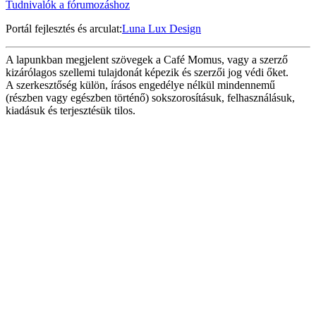
Tudnivalók a fórumozáshoz
Portál fejlesztés és arculat:
Luna Lux Design
A lapunkban megjelent szövegek a Café Momus, vagy a szerző
kizárólagos szellemi tulajdonát képezik és szerzői jog védi őket.
A szerkesztőség külön, írásos engedélye nélkül mindennemű
(részben vagy egészben történő) sokszorosításuk, felhasználásuk,
kiadásuk és terjesztésük tilos.