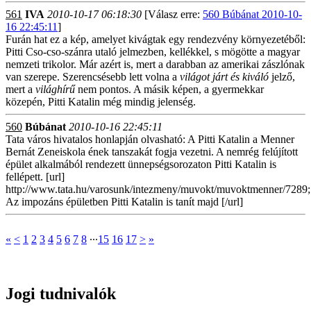
561
IVA
2010-10-17 06:18:30
[Válasz erre:
560 Búbánat 2010-10-
16 22:45:11
]
Furán hat ez a kép, amelyet kivágtak egy rendezvény környezetéből:
Pitti Cso-cso-szánra utaló jelmezben, kellékkel, s mögötte a magyar
nemzeti trikolor. Már azért is, mert a darabban az amerikai zászlónak
van szerepe. Szerencsésebb lett volna a
világot járt és kiváló
jelző,
mert a
világhírű
nem pontos. A másik képen, a gyermekkar
közepén, Pitti Katalin még mindig jelenség.
560
Búbánat
2010-10-16 22:45:11
Tata város hivatalos honlapján olvasható: A Pitti Katalin a Menner
Bernát Zeneiskola ének tanszakát fogja vezetni. A nemrég felújított
épület alkalmából rendezett ünnepségsorozaton Pitti Katalin is
fellépett. [url]
http://www.tata.hu/varosunk/intezmeny/muvokt/muvoktmenner/7289;
Az impozáns épületben Pitti Katalin is tanít majd [/url]
«
<
1
2
3
4
5
6
7
8
∙∙∙
15
16
17
>
»
Jogi tudnivalók