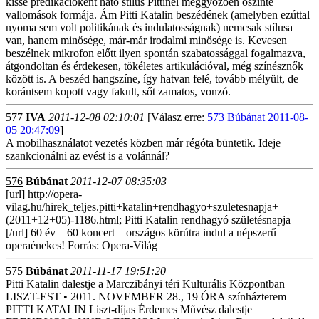
kissé prédikációként ható stílus Pittinél meggyőzően őszinte
vallomások formája. Ám Pitti Katalin beszédének (amelyben ezúttal
nyoma sem volt politikának és indulatosságnak) nemcsak stílusa
van, hanem minősége, már-már irodalmi minősége is. Kevesen
beszélnek mikrofon előtt ilyen spontán szabatossággal fogalmazva,
átgondoltan és érdekesen, tökéletes artikulációval, még színésznők
között is. A beszéd hangszíne, így hatvan felé, tovább mélyült, de
korántsem kopott vagy fakult, sőt zamatos, vonzó.
577
IVA
2011-12-08 02:10:01
[Válasz erre:
573 Búbánat 2011-08-
05 20:47:09
]
A mobilhasználatot vezetés közben már régóta büntetik. Ideje
szankcionálni az evést is a volánnál?
576
Búbánat
2011-12-07 08:35:03
[url] http://opera-
vilag.hu/hirek_teljes.pitti+katalin+rendhagyo+szuletesnapja+
(2011+12+05)-1186.html; Pitti Katalin rendhagyó születésnapja
[/url] 60 év – 60 koncert – országos körútra indul a népszerű
operaénekes! Forrás: Opera-Világ
575
Búbánat
2011-11-17 19:51:20
Pitti Katalin dalestje a Marczibányi téri Kulturális Központban
LISZT-EST • 2011. NOVEMBER 28., 19 ÓRA színházterem
PITTI KATALIN Liszt-díjas Érdemes Művész dalestje