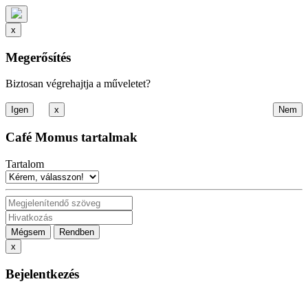
x
Megerősítés
Biztosan végrehajtja a műveletet?
x
Café Momus tartalmak
Tartalom
Mégsem
Rendben
x
Bejelentkezés