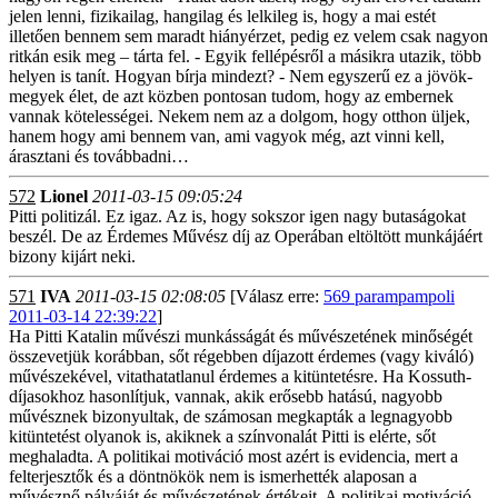
jelen lenni, fizikailag, hangilag és lelkileg is, hogy a mai estét
illetően bennem sem maradt hiányérzet, pedig ez velem csak nagyon
ritkán esik meg – tárta fel. - Egyik fellépésről a másikra utazik, több
helyen is tanít. Hogyan bírja mindezt? - Nem egyszerű ez a jövök-
megyek élet, de azt közben pontosan tudom, hogy az embernek
vannak kötelességei. Nekem nem az a dolgom, hogy otthon üljek,
hanem hogy ami bennem van, ami vagyok még, azt vinni kell,
árasztani és továbbadni…
572
Lionel
2011-03-15 09:05:24
Pitti politizál. Ez igaz. Az is, hogy sokszor igen nagy butaságokat
beszél. De az Érdemes Művész díj az Operában eltöltött munkájáért
bizony kijárt neki.
571
IVA
2011-03-15 02:08:05
[Válasz erre:
569 parampampoli
2011-03-14 22:39:22
]
Ha Pitti Katalin művészi munkásságát és művészetének minőségét
összevetjük korábban, sőt régebben díjazott érdemes (vagy kiváló)
művészekével, vitathatatlanul érdemes a kitüntetésre. Ha Kossuth-
díjasokhoz hasonlítjuk, vannak, akik erősebb hatású, nagyobb
művésznek bizonyultak, de számosan megkapták a legnagyobb
kitüntetést olyanok is, akiknek a színvonalát Pitti is elérte, sőt
meghaladta. A politikai motiváció most azért is evidencia, mert a
felterjesztők és a döntnökök nem is ismerhették alaposan a
művésznő pályáját és művészetének értékeit. A politikai motiváció