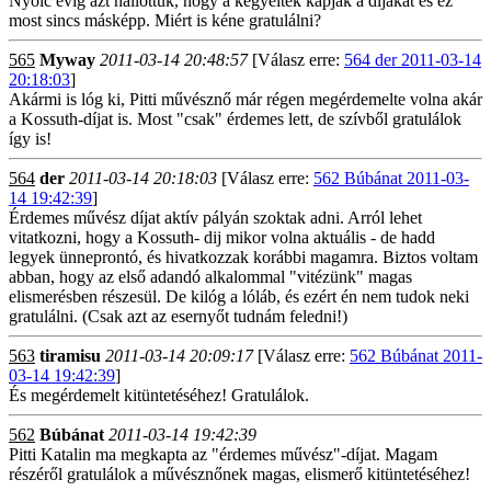
Nyolc évig azt hallottuk, hogy a kegyeltek kapják a díjakat és ez
most sincs másképp. Miért is kéne gratulálni?
565
Myway
2011-03-14 20:48:57
[Válasz erre:
564 der 2011-03-14
20:18:03
]
Akármi is lóg ki, Pitti művésznő már régen megérdemelte volna akár
a Kossuth-díjat is. Most "csak" érdemes lett, de szívből gratulálok
így is!
564
der
2011-03-14 20:18:03
[Válasz erre:
562 Búbánat 2011-03-
14 19:42:39
]
Érdemes művész díjat aktív pályán szoktak adni. Arról lehet
vitatkozni, hogy a Kossuth- dij mikor volna aktuális - de hadd
legyek ünneprontó, és hivatkozzak korábbi magamra. Biztos voltam
abban, hogy az első adandó alkalommal "vitézünk" magas
elismerésben részesül. De kilóg a lóláb, és ezért én nem tudok neki
gratulálni. (Csak azt az esernyőt tudnám feledni!)
563
tiramisu
2011-03-14 20:09:17
[Válasz erre:
562 Búbánat 2011-
03-14 19:42:39
]
És megérdemelt kitüntetéséhez! Gratulálok.
562
Búbánat
2011-03-14 19:42:39
Pitti Katalin ma megkapta az "érdemes művész"-díjat. Magam
részéről gratulálok a művésznőnek magas, elismerő kitüntetéséhez!