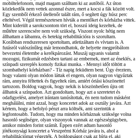
mobiltelefonom, majd magam szálltam ki az autóból. Az úton
közlekedők nem vettek azonnal észre, mert a kocsi a fák között volt.
Egy szemből érkező útellenőr talált rám, ő segített úgy húsz perc
elteltével. Végül természetesen hívták a mentőket és kórházba vittek.
Mint kiderült a sarokcsontom tört el, hosszú ideig kezeltek, de
műtétre szerencsére nem volt szükség. Viszont nyolc hétig nem
állhattam a lábamra, és hetekig rehabilitációra is szorultam.
Korábban rendszeresen sportoltam, atletizáltam és vívtam is. A
futásról valószínűleg már lemondhatok, de helyette megpróbálom
bevezetni életembe a kerékpározást. Muszáj ugyanis valamit
mozogni, fizikumát edzésben tartani az embernek, mert az éneklés, a
színpadi szereplés komoly fizikai munka. - Mennyi időt töltött a
szombathelyi kórházban? - Tíz napig feküdtem bent. Úgy éreztem,
hogy valami olyan módon láttak el engem, olyan nagyon vigyáztak
rám, annyira féltettek és figyeltek rám, amiért óriási köszönettel
tartozom. Boldog vagyok, hogy nekik is köszönhetően újra ott
állhatok a színpadon. Azt gondoltam, hogy azt a szeretetet és
odafigyelést, amelyet irántam tanúsítottak, én nem tudom másként
meghálálni, mint azzal, hogy koncertet adok az osztály javára. Azt
kértem, hogy a befolyó pénzt arra költsék, ami szerintük a
legfontosabb. Tudom, hogy ma minden kórháznak szüksége volna
hasonló segítségre, olyan viszonyok vannak az egészségügyben,
amikor minden forint számít. Éppen ezért adtam hasonló
jótékonysági koncertet a Veszprémi Kórház javára is, ahol a
rehabilitációmat végezték. A boldogságot csak az bírja el, aki