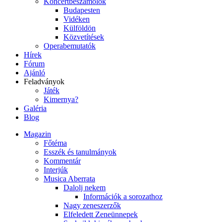
Koncertbeszámolók
Budapesten
Vidéken
Külföldön
Közvetítések
Operabemutatók
Hírek
Fórum
Ajánló
Feladványok
Játék
Kimernya?
Galéria
Blog
Magazin
Főtéma
Esszék és tanulmányok
Kommentár
Interjúk
Musica Aberrata
Dalolj nekem
Információk a sorozathoz
Nagy zeneszerzők
Elfeledett Zeneünnepek