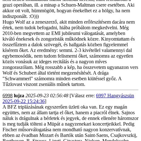
grazi operában, ill. a minap a Schuen-Maltman csere esetében. Aki
akkor ott volt, hümmögött, hogyan énekelhet ez a hölgy, ha nem
indiszponált. :O)))
Hugo Wolf az a zeneszerző, akit minden erőfeszítésem dacára nem
értek, nem tudok befogadni, hiába próbálom megkedvelni. Még
2010-ben megvettem az EMI jubileumi válogatását, amelyben
kiváló énekesek és zongoristák működnek közre. Kinyomtattam és
összefűztem a dalok szövegét, és hallgatás közben figyelemmel
kísérem őket. Az eredmény: semmi. 2-3 kivétellel valamennyi dal
egybemosódik, nem tudom felismerni őket, számomra az egyetlen
közös vonásuk az ideges recitálás és a nagyon míves
zongoraszólam. Még rosszabb a kép, ha összevetem ugyanazon vers
Wolf és Schubert által történt megzenésítését. A drága
"Schwammerl" számomra minden esetben kiütéssel győz. A
Tűzlovast viszont zseniális műnek tartom.
6998
lujza
2025-09-23 02:56:48
[Válasz erre:
6997 Hangyászsün
2025-09-22 15:24:36
]
A BFZ triplázásának egyszerűen üzleti oka van. Ez egy magán
együttes, nem az állam tartja el őket, hanem a piacról élnek. Sajnos
náluk is drágulnak a bérletek és jegyek, de ennek ellenére háromszor
is meg tudják tölteni a Müpát a nagyzenekari koncertjeikkel. Pedig
Fischer műsorválogatása nem mondható nagyon konzervatívnak,
ebben az évadban Mozart és Bartók után Saint-Saens, Csajkovszkij,
Beethoven, R. Strauss, Ligeti, Ginastera, Nielsen, Mendelssohn,