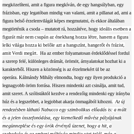
megközelíteni, amit a figura megkíván, de egy hangsúlyban, egy
frázisban, egy legatóban mindig van valami, amit a pillanat ad, ami a
figura belső érzelemvilágát képes megmutatni, és ekkor általában
megtörténik a csoda – mutatott rá, hozzátéve, hogy
ideális esetben a
figurát már nem csupán az énekhang hozza létre, hanem a figura
lelki világa hozza ki belőle azt a hangszínt, hangerőt és frázist,
amit Verdi megírt.
Ha az ember folyamatosan érdeklődéssel fordul
a szerep felé, különleges drámát, örömöt, árnyalatokat hozhat ki a
karakterből. Hiszen a közönség is az érzelmekért ül be az
operára.
Kálmándy Mihály elmondta, hogy egy ilyen produkció a
legnagyobb öröm forrása. Hiszen mindenki azt csinálja, amit tud,
amit szeret. A szólistáktól kezdve a rendezőig mindenki egy irányba
húz és a legszebbet, a legjobbat akarja önmagából kihozni.
Az új
rendezésben látható Nabucco
egy szimbolikus előadás is: a múlt
és a jelen összefonódása, egy kiemelkedő művész pályájának
megünneplése és egy örök érvényű üzenet, hogy a hit, a
szabadság és az emberi méltóság mindig utat talál, még a