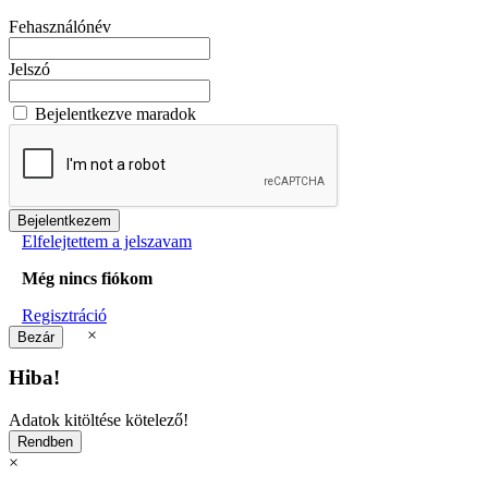
Fehasználónév
Jelszó
Bejelentkezve maradok
Elfelejtettem a jelszavam
Még nincs fiókom
Regisztráció
×
Hiba!
Adatok kitöltése kötelező!
×