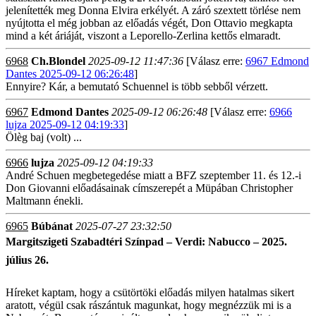
jelenítették meg Donna Elvira erkélyét. A záró szextett törlése nem
nyújtotta el még jobban az előadás végét, Don Ottavio megkapta
mind a két áriáját, viszont a Leporello-Zerlina kettős elmaradt.
6968
Ch.Blondel
2025-09-12 11:47:36
[Válasz erre:
6967 Edmond
Dantes 2025-09-12 06:26:48
]
Ennyire? Kár, a bemutató Schuennel is több sebből vérzett.
6967
Edmond Dantes
2025-09-12 06:26:48
[Válasz erre:
6966
lujza 2025-09-12 04:19:33
]
Ölèg baj (volt) ...
6966
lujza
2025-09-12 04:19:33
André Schuen megbetegedése miatt a BFZ szeptember 11. és 12.-i
Don Giovanni előadásainak címszerepét a Müpában Christopher
Maltmann énekli.
6965
Búbánat
2025-07-27 23:32:50
Margitszigeti Szabadtéri Színpad – Verdi: Nabucco – 2025.
július 26.
Híreket kaptam, hogy a csütörtöki előadás milyen hatalmas sikert
aratott, végül csak rászántuk magunkat, hogy megnézzük mi is a