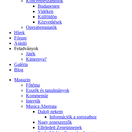
Koncertbeszámolók
Budapesten
Vidéken
Külföldön
Közvetítések
Operabemutatók
Hírek
Fórum
Ajánló
Feladványok
Játék
Kimernya?
Galéria
Blog
Magazin
Főtéma
Esszék és tanulmányok
Kommentár
Interjúk
Musica Aberrata
Dalolj nekem
Információk a sorozathoz
Nagy zeneszerzők
Elfeledett Zeneünnepek