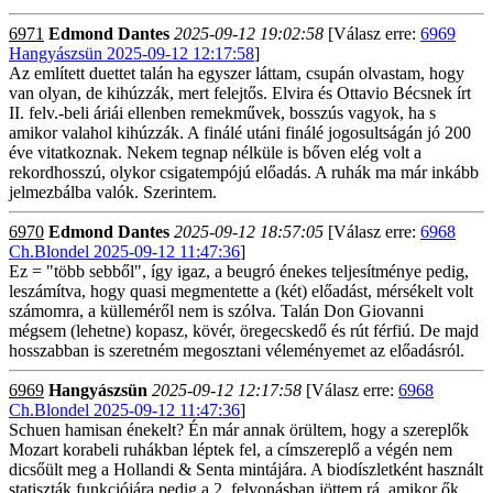
6971
Edmond Dantes
2025-09-12 19:02:58
[Válasz erre:
6969
Hangyászsün 2025-09-12 12:17:58
]
Az említett duettet talán ha egyszer láttam, csupán olvastam, hogy
van olyan, de kihúzzák, mert felejtős. Elvira és Ottavio Bécsnek írt
II. felv.-beli áriái ellenben remekművek, bosszús vagyok, ha s
amikor valahol kihúzzák. A finálé utáni finálé jogosultságán jó 200
éve vitatkoznak. Nekem tegnap nélküle is bőven elég volt a
rekordhosszú, olykor csigatempójú előadás. A ruhák ma már inkább
jelmezbálba valók. Szerintem.
6970
Edmond Dantes
2025-09-12 18:57:05
[Válasz erre:
6968
Ch.Blondel 2025-09-12 11:47:36
]
Ez = "több sebből", így igaz, a beugró énekes teljesítménye pedig,
leszámítva, hogy quasi megmentette a (két) előadást, mérsékelt volt
számomra, a külleméről nem is szólva. Talán Don Giovanni
mégsem (lehetne) kopasz, kövér, öregecskedő és rút férfiú. De majd
hosszabban is szeretném megosztani véleményemet az előadásról.
6969
Hangyászsün
2025-09-12 12:17:58
[Válasz erre:
6968
Ch.Blondel 2025-09-12 11:47:36
]
Schuen hamisan énekelt? Én már annak örültem, hogy a szereplők
Mozart korabeli ruhákban léptek fel, a címszereplő a végén nem
dicsőült meg a Hollandi & Senta mintájára. A biodíszletként használt
statiszták funkciójára pedig a 2. felvonásban jöttem rá, amikor ők