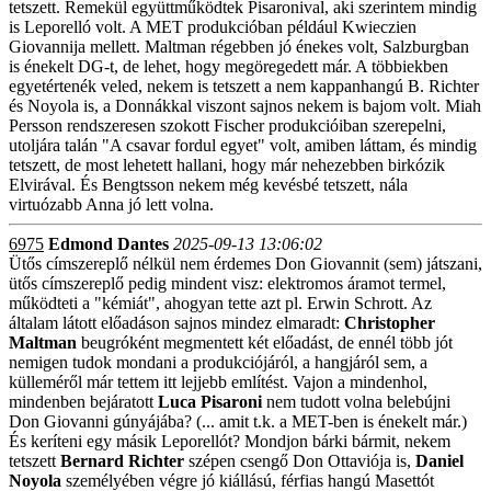
tetszett. Remekül együttműködtek Pisaronival, aki szerintem mindig
is Leporelló volt. A MET produkcióban például Kwieczien
Giovannija mellett. Maltman régebben jó énekes volt, Salzburgban
is énekelt DG-t, de lehet, hogy megöregedett már. A többiekben
egyetértenék veled, nekem is tetszett a nem kappanhangú B. Richter
és Noyola is, a Donnákkal viszont sajnos nekem is bajom volt. Miah
Persson rendszeresen szokott Fischer produkcióiban szerepelni,
utoljára talán "A csavar fordul egyet" volt, amiben láttam, és mindig
tetszett, de most lehetett hallani, hogy már nehezebben birkózik
Elvirával. És Bengtsson nekem még kevésbé tetszett, nála
virtuózabb Anna jó lett volna.
6975
Edmond Dantes
2025-09-13 13:06:02
Ütős címszereplő nélkül nem érdemes Don Giovannit (sem) játszani,
ütős címszereplő pedig mindent visz: elektromos áramot termel,
működteti a "kémiát", ahogyan tette azt pl. Erwin Schrott. Az
általam látott előadáson sajnos mindez elmaradt:
Christopher
Maltman
beugróként megmentett két előadást, de ennél több jót
nemigen tudok mondani a produkciójáról, a hangjáról sem, a
külleméről már tettem itt lejjebb említést. Vajon a mindenhol,
mindenben bejáratott
Luca Pisaroni
nem tudott volna belebújni
Don Giovanni gúnyájába? (... amit t.k. a MET-ben is énekelt már.)
És keríteni egy másik Leporellót? Mondjon bárki bármit, nekem
tetszett
Bernard Richter
szépen csengő Don Ottaviója is,
Daniel
Noyola
személyében végre jó kiállású, férfias hangú Masettót