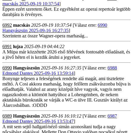
macskás 2025-09-19 10:37:54
]
Éppen ezért szeretem őket. Ez egyébként az operai repertoár legtöbb
darabjára is érvényes.
6992
macskás
2025-09-19 10:37:54
[Válasz erre:
6990
Hangyászsün 2025-09-16 16:27:35
]
Szerintem az össze Wagner-opera marhaság...
6991
lujza
2025-09-19 04:44:22
A Müpa már közzétette 2026 első félévének fontosabb előadásait, és
a jövő héten el is kezdik árulni a jegyeket.
6990
Hangyászsün
2025-09-16 16:27:35
[Válasz erre:
6988
Edmond Dantes 2025-09-16 13:59:14
]
Bonynge teljesen a feleségének rendelte alá magát, ami tiszteletre
méltó. A Cosi akkora marhaság, hogy felőlem zsákvászonba bújva is
előadhatják. Valahol az arany középút híve vagyok, vagyis nem
ragaszkodom a kitömött hattyúhoz a Lohengrinben, de nekem
aktatáskás bürokraták se várják a WC-n ülve III. Gusztáv királyt az
Álarcosbálban. :ODDD
6989
Hangyászsün
2025-09-16 16:10:12
[Válasz erre:
6987
Edmond Dantes 2025-09-16 13:53:47
]
A mit sem sejtő hallgató/néző simán azonosítani tudja a nagy
nőcsábász alakjával. Mellette Don Ottavio valóban pocsékul nézett