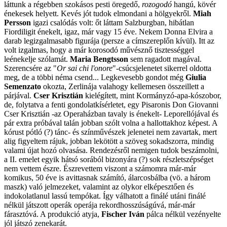
láttunk a régebben szokásos pesti öregedő,
rozogodó
hangú, kövér
énekesek helyett. Kevés jót tudok elmondani a hölgyekről.
Miah
Persson
igazi csalódás volt: őt láttam Salzburgban, hibátlan
Fiordiligit énekelt, igaz, már vagy 15 éve. Nekem Donna Elvira a
darab legizgalmasabb figurája (persze a címszereplőn kívül). Itt az
volt izgalmas, hogy a már korosodó művésznő tisztességgel
leénekelje szólamát.
Maria Bengtsson
sem ragadott magával.
Szerencsére az "
Or sai chi l'onore
"-csúcsjelenetet sikerrel oldotta
meg, de a többi néma csend... Legkevesebb gondot még
Giulia
Semenzato
okozta, Zerlinája valahogy kellemesen összeillett a
párjával.
Cser Krisztián
kielégített, mint Kormányzó-apa-kószobor,
de, folytatva a fenti gondolatkísérletet, egy Pisaronis Don Giovanni
Cser Krisztián -az Operaházban tavaly is énekelt- Leporellójával és
pár extra próbával talán jobban szólt volna a hallottakhoz képest. A
kórust pótló (?) tánc- és színművészek jelenetei nem zavartak, mert
alig figyeltem rájuk, jobban lekötött a szöveg sokadszorra, mindig
valami újat hozó olvasása. Rendezésről nemigen tudok beszámolni,
a II. emelet egyik hátsó sorából bizonyára (?) sok részletszépséget
nem vettem észre. Észrevettem viszont a számomra már-már
komikus, 50 éve is avittasnak számító, álarcosbálba (vö. a három
maszk) való jelmezeket, valamint az olykor elképesztően és
indokolatlanul lassú tempókat. Így válhatott a finálé utáni finálé
nélkül játszott operák operája rekordhosszúságúvá, már-már
fárasztóvá. A produkció atyja,
Fischer Iván
pálca nélkül vezényelte
jól játszó zenekarát.