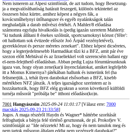
Nem ismerem az Alpesi szimfóniát, de azt tudom, hogy Besetzung-
ja a megvalósíthatóság határait feszegeti, különös tekintettel az
összesen húsz kürtre, amihez képest a négyes fák, a
kovácsműhelynyi ütőhangszer és egyéb nyalánkságok talán
meghaladják a darab művészi értékét. A Mahler/8 előadása
számomra egyfajta hivalkodás is (pedig igazán szeretem Mahlert):
"ki tudunk állítani 8 énekes szólistát, sportcsarnoknyi kórust ('félre':
ott hallottam sok évtizede először Joó Árpád vezényletével),
gyerekkórust és persze méretes zenekart". Ehhez képest dicséretes,
hogy a legterjedelmesebb Harmadikat tűzi ki a BFZ, amit pár éve
szezon előtt Mehtával és az Izraeliekkel volt szerencsém hallani egy
el-nem-felejthető előadásban. Abban pedig Lujza fórumtársunknak
igaza van, hogy olyan zene(kar)i ínyencfalatokat, amiket legfeljebb
itt a Momus Kimernya?-játékában hallunk és ismerünk fel (ha
felismerjük..), tehát ilyen darabokat elsősorban a BFZ, kisebb
mértékben NFZ játszik. A teljes igazsághoz szerintem az is
hozzátartozik, hogy BFZ elég gyakran a soron következő külföldi
turnéja műsorát "próbálja be" itthoni előadáso(ko)n.
7001
Hangyászsün
2025-09-24 11:01:17
[Válasz erre:
7000
macskás 2025-09-23 21:33:58
]
Jogos. A maga részéről Haydn és Wagner* háttérbe szorítását
felfoghatjuk a bátyja felé történő gesztusnak, de pl. Prokofjev V.
szimfóniáját az "Ide nézzetek! Mi az, hogy én nem tanulok meg és
nem tartok műsoron általam eddig nem vezényelt darabokat?"