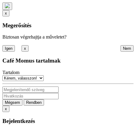
x
Megerősítés
Biztosan végrehajtja a műveletet?
x
Café Momus tartalmak
Tartalom
Mégsem
Rendben
x
Bejelentkezés