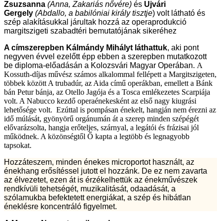
Zsuzsanna
(Anna, Zakariás nővére)
és
Ujvári
Gergely
(Abdallo, a babilóniai király tisztje
) volt látható és
szép alakításukkal járultak hozzá az operaprodukció
margitszigeti szabadtéri bemutatójának sikeréhez
A címszerepben Kálmándy Mihályt láthattuk
, aki pont
negyven évvel ezelőtt épp ebben a szerepben mutatkozott
be diploma-előadásán a Kolozsvári Magyar Operában.
A
Kossuth-díjas művész számos alkalommal fellépett a Margitszigeten,
többek között A trubadúr, az Aida című operákban, emellett a Bánk
bán Petur bánja, az Otello Jagója és a Tosca emlékezetes Scarpiája
volt. A Nabucco
kezdő operaénekesként az első nagy kiugrási
lehetősége volt. Ezúttal is pompásan énekelt, hangján nem érezni az
idő múlását, gyönyörű orgánumán át a szerep minden szépégét
elővarázsolta, hangja erőteljes, szárnyal, a legátói és frázisai jól
működnek. A közönségtől Ő kapta a legtöbb és legnagyobb
tapsokat.
Hozzáteszem, minden énekes microportot használt, az
énekhang erősítéssel jutott el hozzánk. De ez nem zavarta
az élvezetet, ezen át is érzékelhettük az énekművészek
rendkívüli tehetségét, muzikalitását, odaadását, a
szólamukba befektetett energiákat, a szép és hibátlan
éneklésre koncentráló figyelmet.