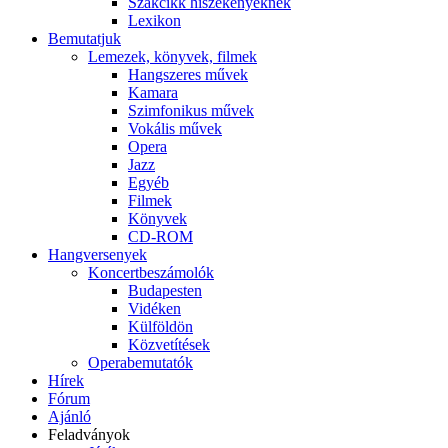
Szakcikk hiszékenyeknek
Lexikon
Bemutatjuk
Lemezek, könyvek, filmek
Hangszeres művek
Kamara
Szimfonikus művek
Vokális művek
Opera
Jazz
Egyéb
Filmek
Könyvek
CD-ROM
Hangversenyek
Koncertbeszámolók
Budapesten
Vidéken
Külföldön
Közvetítések
Operabemutatók
Hírek
Fórum
Ajánló
Feladványok