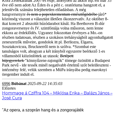
Kora Zenekarának 2007-es estje, amelyben az akkor Bp.-en már 35
éve elő nem adott Az Éden és a péri c. oratóriuma hangzott el, a
jelenlévők számára felejthetetlen előadásban. A még
hangversenyre
és nem a popexkrementum emésztőgödrébe
járó*
közönség viszont a választást illetően ókonzervatív. Az október 8-
ikai koncert 2 abszolút húzódarabot kínál. Ha Beethoven B-dúr
zongoraversenye és IV. szimfóniája volna műsoron, nem lenne
ekkora az érdeklődés. Ugyanez fokozottan érvényes a Mo.-on
részben tudatosan, részben a szokásos trehányságból agyonhallgatott
zeneszerzők műveire, gondolok itt pl. Berliozra, Elgarra,
Sosztakovicsra, Brucknerről nem is szólva. *Szombat este
tanulságos volt, ahogyan a két irányból egyszerre beérkező 1-es
villamosból kiözönlöttek az utasok:
Betépett
hüjegyerekek
"könnyűzene-rajongók" tömege özönlött a Budapest
Park nevű - ide tessék minél negatívabb értelmű szót beleilleszteni -
intézmény felé, velük szemben a MüPa irányába pedig maroknyi
öregember indult el.
6996
Búbánat
2025-09-22 14:35:03
Előzetes
Hommage á Cziffra 104 – Miklósa Erika – Balázs János –
José Cura
"Az opera, a szoprán hang és a zongorajáték