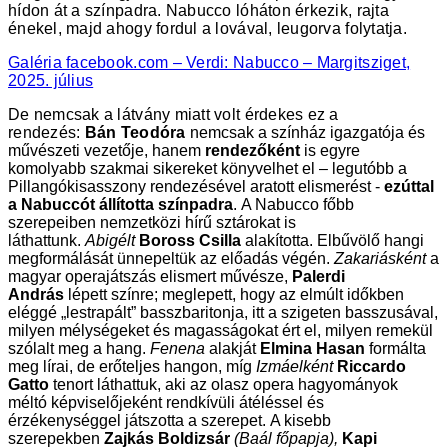
hídon át a színpadra. Nabucco lóháton érkezik, rajta
énekel, majd ahogy fordul a lovával, leugorva folytatja.
Galéria facebook.com – Verdi: Nabucco – Margitsziget,
2025. július
De nemcsak a látvány miatt volt érdekes ez a
rendezés:
Bán Teodóra
nemcsak a színház igazgatója és
művészeti vezetője, hanem
rendezőként
is egyre
komolyabb szakmai sikereket könyvelhet el – legutóbb a
Pillangókisasszony rendezésével aratott elismerést -
ezúttal
a Nabuccót állította színpadra
.
A Nabucco főbb
szerepeiben nemzetközi hírű sztárokat is
láthattunk.
Abigélt
Boross Csilla
alakította. Elbűvölő hangi
megformálását ünnepeltük az előadás végén.
Zakariásként
a
magyar operajátszás elismert művésze,
Palerdi
András
lépett színre; meglepett, hogy az elmúlt időkben
eléggé „lestrapált” basszbaritonja, itt a szigeten basszusával,
milyen mélységeket és magasságokat ért el, milyen remekül
szólalt meg a hang.
Fenena
alakját
Elmina Hasan
formálta
meg lírai, de erőteljes hangon, míg
Izmáelként
Riccardo
Gatto
tenort láthattuk, aki az olasz opera hagyományok
méltó képviselőjeként rendkívüli átéléssel és
érzékenységgel játszotta a szerepet.
A kisebb
szerepekben
Zajkás Boldizsár
(Baál főpapja),
Kapi