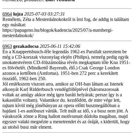
6964
lujza
2025-07-03 03:27:31
Remélem, Zéta a Mesterdalnokokról is írni fog, de addig is találtam
egy másikat:
https://papageno.hu/blogok/kadencia/2025/07/a-nurnbergi-
mesterdalnokok/
6963
gezakadocsa
2025-06-11 15:42:06
Én a Knappertsbusch-féle legendás 1962-es Parsifalt szereztem be
még a CD-korszak viszonylag elején (Philips), nemrég pedig egyik
unokatestvérem CD-fölszámolása révén megkaptam tőle Kna 1951-
es fölvételét. (Mindkettő Bayreuth, élő.) Csak George London
azonos a kettőben (Amfortas). 1951-ben 272 perc a kerekített
összidő, 1962-ben 250.
Jól emlékszem viszont arra, amikor az OH-ban láttam az Istenek
alkonyát Karl Ridderbusch vendégfölléptével (háromszorosak
voltak az amúgy akkor még igen baráti helyárak; persze így is a
kakasülőn voltam). Valamikor du. kezdődött, de mire vége lett,
rajtam kívül még jónéhányan az opera előtti buszmegállóban a
hajdani 1-es autóbuszt várták. Telt múlt az idő, s a busz nem jött. A
várakozók zöme a Ring hallott motívumait dúdolta magában, majd
egyszer valaki megnézte a menetrendet és az óráját, s kiderült, hogy
az utolsó busz már elment.