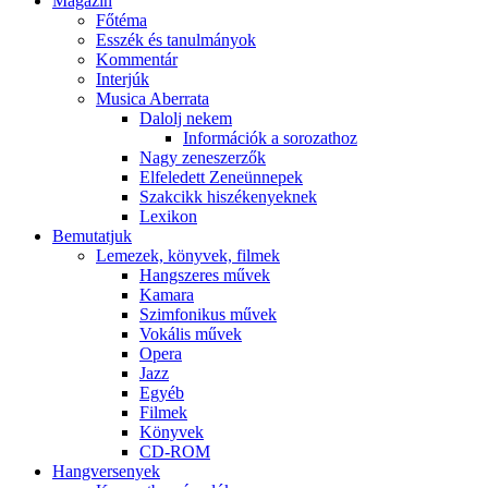
Magazin
Főtéma
Esszék és tanulmányok
Kommentár
Interjúk
Musica Aberrata
Dalolj nekem
Információk a sorozathoz
Nagy zeneszerzők
Elfeledett Zeneünnepek
Szakcikk hiszékenyeknek
Lexikon
Bemutatjuk
Lemezek, könyvek, filmek
Hangszeres művek
Kamara
Szimfonikus művek
Vokális művek
Opera
Jazz
Egyéb
Filmek
Könyvek
CD-ROM
Hangversenyek