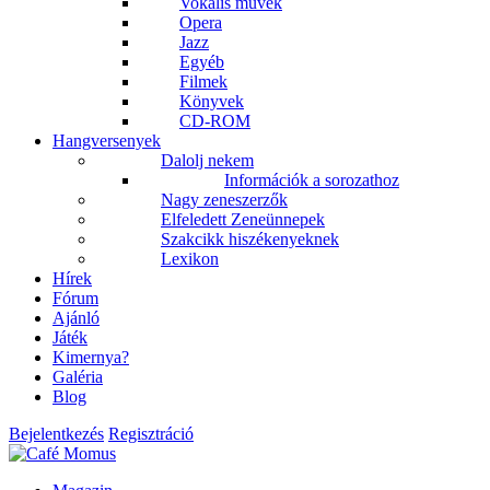
Vokális művek
Opera
Jazz
Egyéb
Filmek
Könyvek
CD-ROM
Hangversenyek
Dalolj nekem
Információk a sorozathoz
Nagy zeneszerzők
Elfeledett Zeneünnepek
Szakcikk hiszékenyeknek
Lexikon
Hírek
Fórum
Ajánló
Játék
Kimernya?
Galéria
Blog
Bejelentkezés
Regisztráció