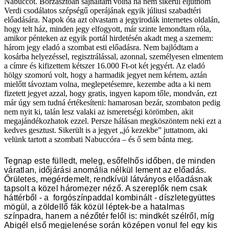
Nabuccót. Borzasztóan sajnáltam volna ha nem sikerül eljutnom
Verdi csodálatos szépségű operájának egyik júliusi szabadtéri
előadására. Napok óta azt olvastam a jegyirodák internetes oldalán,
hogy telt ház, minden jegy elfogyott, már szinte lemondtam róla,
amikor pénteken az egyik portál hirdetésén akadt meg a szemem:
három jegy eladó a szombat esti előadásra. Nem bajlódtam a
kosárba helyezéssel, regisztrálással, azonnal, személyesen elmentem
a címre és kifizettem kétszer 16.000 Ft-ot két jegyért. Az eladó
hölgy szomorú volt, hogy a harmadik jegyet nem kértem, aztán
mielőtt távoztam volna, meglepetésemre, kezembe adta a ki nem
fizetett jegyet azzal, hogy gratis, ingyen kapom tőle, mondván, ezt
már úgy sem tudná értékesíteni: hamarosan bezár, szombaton pedig
nem nyit ki, talán lesz valaki az ismeretségi körömben, akit
megajándékozhatok ezzel. Persze hálásan megköszöntem neki ezt a
kedves gesztust. Sikerült is a jegyet „jó kezekbe” juttatnom, aki
velünk tartott a szombati Nabuccóra – és ő sem bánta meg.
Tegnap este fülledt, meleg, esőfelhős időben, de minden
váratlan, időjárási anomália nélkül lement az előadás.
Őrületes, megérdemelt, rendkívül látványos előadásnak
tapsolt a közel háromezer néző. A szereplők nem csak
háttérből - a forgószínpaddal kombinált - díszletegyüttes
mögül, a zöldellő fák közül léptek-be a hatalmas
színpadra, hanem a nézőtér felől is: mindkét szélről, míg
Abigél első megjelenése során középen vonul fel egy kis