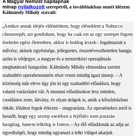
A Magyar Nemzet napilapnak
minap
nyilatkozott
szerepéről, a továbbiakban onnét idézem
Kálmándy Mihály szavait:
„
Amikor annak idején eldöntöttem, hogy eléneklem a Nabucco
címszerepét, azt gondoltam, hogy ha csak ezt az egy szerepet fogom
énekelni egész életemben, akkor is boldog leszek
– fogalmazott a
művész, akinek egyénisége, jellegzetes, összetéveszthetetlen hangja
azóta is védjegye, a magyar és a nemzetközi operajátszás
meghatározó hangszíne. Kálmándy Mihály elmondása szerint
szabadtéri operabemutatón részt venni mindig igazi ünnep. – A
közönség már eleve úgy jön ki egy szabadtéri előadásra, hogy
valami varázslatot vár. A mostani előadásokon lesz minden,
csodálatos zene, látvány, és olyan dolgok is, amik a kőszínházban
ritkák: lóháton fogok érkezni – magyarázta. Az operaénekes arról is
beszélt, hogy
egy szerep esetében a fejlődés nem pusztán
hangilag, hanem lelkileg is fontos.
– Az élő előadásnak az adja az
egyediségét, hogy mindig ugyanazt a lelki világot akarjuk