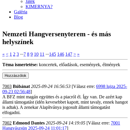
Játék
KIMERNYA?
Galéria
Blog
Nemzeti Hangversenyterem - és más
helyszínek
«
<
1
2
3
∙∙∙
7
8
9
10
11
∙∙∙
145
146
147
>
»
Téma ismertetése:
koncertek, előadások, események, élmények
7003
Búbánat
2025-09-24 16:56:53
[Válasz erre:
6998 lujza 2025-
09-23 02:56:48
]
A BFZ mint magán együttes és a piacról él. Így van. De azért kap
állami támogatást (idén kevesebbet kapott, mint tavaly, ennek hangot
is adtak). A zenekar Alapítványa jogosult állami támogatást
elfogadni.
7002
Edmond Dantes
2025-09-24 14:19:05
[Válasz erre:
7001
Hangyászsün 2025-09-24 11:01:17
]