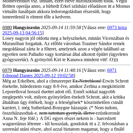
Monteverdiket vsz. unnám, ezért eleve húzódzkodom tőlük. Végül
Britten operája anno, a hírhedt Erkel színházi előadáson itt a Momus
virtuális hasábjain akkora ledorongolásban részesült, hogy
ismeretlenül is elment tőle a kedvem.
6980
Hangyászsün
2025-09-14 11:59:58
[Válasz erre:
6973 lujza
2025-09-13 04:56:15
]
Losey nagyon jól oldotta meg a helyszíneket, miután Vicenzában és
Muranóban forgattak. Az előbbi városban Trautner Sándor remek
megoldással zárta le a főteret, amelynek azon a végén található az
egyetlen nem Palladio vagy kortársai által alkotott épület (ügyeletes
gyógyszertár). A gyönyörű Kiri te Kanawa mindent vitt! :O)))
6979
Hangyászsün
2025-09-14 11:48:16
[Válasz erre:
6971
Edmond Dantes 2025-09-12 19:02:58
]
Még az Erkelben, ahol a címszerepet
Ex-Netrebkoné
Erwin Schrott
énekelte, hüledeztem vagy 8-9 éve, amikor Zerlina a megkötözött
Leporelloval hosszú duettet adott elő. Ennél sokkal nagyobb
meglepetés volt, milyen gyönyörűen énekelt Schrott, akit a kritika
általában úgy értékelt, hogy a feleségének* köszönhetően csinált
karriert, l. még Sutherland-Bonygne házaspár. (* Nem tudom,
összeházasodtak-e,
nem tartottam gyertyát, illetve
ezüstkoronát
Anna N. feje fölé.) A DG egyes részei nekem is - harcedzett
wagneriánus létemre - túl hosszúak, gondolok itt a 2. felvonásban a
szerenád utáni részre, ahol azzal biztatom magamat, hogy a finálé