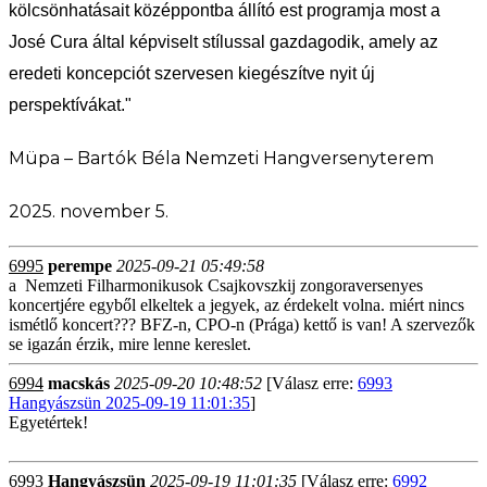
kölcsönhatásait középpontba állító est programja most a
José Cura által képviselt stílussal gazdagodik, amely az
eredeti koncepciót szervesen kiegészítve nyit új
perspektívákat."
Müpa – Bartók Béla Nemzeti Hangversenyterem
2025. november 5.
6995
perempe
2025-09-21 05:49:58
a
Nemzeti Filharmonikusok
Csajkovszkij zongoraversenyes
koncertjére egyből elkeltek a jegyek, az érdekelt volna. miért nincs
ismétlő koncert??? BFZ-n, CPO-n (Prága) kettő is van! A szervezők
se igazán érzik, mire lenne kereslet.
6994
macskás
2025-09-20 10:48:52
[Válasz erre:
6993
Hangyászsün 2025-09-19 11:01:35
]
Egyetértek!
6993
Hangyászsün
2025-09-19 11:01:35
[Válasz erre:
6992