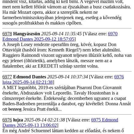
mindent visz, kitartás, addig ki kell bírni. A végével mázlim volt,
mert nem kellett félórát várnom az éjszakában a busz csatlakozására.
Ha már Mozart opera, akkor a szereplők nekem ne
farmerben/miniszoknyában jelenjenek meg, esetleg a kővendég
susogós prolifrakkban és makkos cipőben.
6978
Hangyászsün
2025-09-14 11:35:45
[Válasz erre:
6970
Edmond Dantes 2025-09-12 18:57:05
]
A Joseph Losey rendezte operafilm öreg, kövér, kopasz Don
Ottavióját (hasból írom: Kenneth Riegel?) nem lehet alulmúlni.
Ruggiero Raimondi viszont ugyanott teljesen illúziót keltő, noha van
egy jelenet (öltöztetik), amelyben látszik, messze nem az a
fiatalember, aki az EREDETI színlap szerint volna.
6977
Edmond Dantes
2025-09-14 10:37:34
[Válasz erre:
6976
lujza 2025-09-14 02:21:38
]
A MET legutóbbi, 2019-es szériájában Pisaroni Don Giovannit
énekelte, Abdrazakov volt Leporello. Tavaly Houstonban is a
címszerepet énekelte. Érdekesség: decemberben ugyanez a csapat
Baden-Badenben prezentálja a darabot, egy kivétellel: Donna Annát
ott
bezzeg
Jessica Pratt énekli...
6976
lujza
2025-09-14 02:21:38
[Válasz erre:
6975 Edmond
Dantes 2025-09-13 13:06:02
]
Én még André Schuennel láttam kedden az előadást, és nekem ő