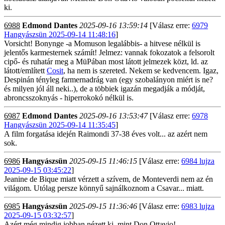
ki.
6988
Edmond Dantes
2025-09-16 13:59:14
[Válasz erre:
6979
Hangyászsün 2025-09-14 11:48:16
]
Vorsicht! Bonynge -a Momuson legalábbis- a hitvese nélkül is
jelentős karmesternek számít! Jelmez: vannak fokozatok a felsorolt
cipő- és ruhatár meg a MüPában most látott jelmezek közt, ld. az
látott/említett
Cosit
, ha nem is szereted. Nekem se kedvencem. Igaz,
Despinán tényleg farmernadrág van (egy szobalányon miért is ne?
és milyen jól áll neki..), de a többiek igazán megadják a módját,
abroncsszoknyás - hiperrokokó nélkül is.
6987
Edmond Dantes
2025-09-16 13:53:47
[Válasz erre:
6978
Hangyászsün 2025-09-14 11:35:45
]
A film forgatása idején Raimondi 37-38 éves volt... az azért nem
sok.
6986
Hangyászsün
2025-09-15 11:46:15
[Válasz erre:
6984 lujza
2025-09-15 03:45:22
]
Jeanine de Bique miatt vérzett a szívem, de Monteverdi nem az én
világom. Utólag persze könnyű sajnálkoznom a Csavar... miatt.
6985
Hangyászsün
2025-09-15 11:36:46
[Válasz erre:
6983 lujza
2025-09-15 03:32:57
]
Azért még mindig jobban nézett ki, mint Don Ottavio!