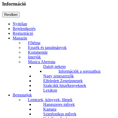
Információ
Nyitólap
Bejelentkezés
Regisztráció
Magazin
Főtéma
Esszék és tanulmányok
Kommentár
Interjúk
Musica Aberrata
Dalolj nekem
Információk a sorozathoz
Nagy zeneszerzők
Elfeledett Zeneünnepek
Szakcikk hiszékenyeknek
Lexikon
Bemutatjuk
Lemezek, könyvek, filmek
Hangszeres művek
Kamara
Szimfonikus művek