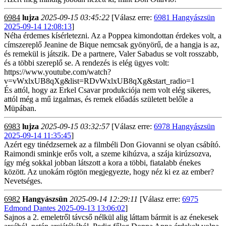
6984
lujza
2025-09-15 03:45:22
[Válasz erre:
6981 Hangyászsün
2025-09-14 12:08:13
]
Néha érdemes kísérletezni. Az a Poppea kimondottan érdekes volt, a
címszereplő Jeanine de Bique nemcsak gyönyörű, de a hangja is az,
és remekül is játszik. De a partnere, Valer Sabadus se volt rosszabb,
és a többi szereplő se. A rendezés is elég ügyes volt:
https://www.youtube.com/watch?
v=vWxlxUB8qXg&list=RDvWxlxUB8qXg&start_radio=1
És attól, hogy az Erkel Csavar produkciója nem volt elég sikeres,
attól még a mű izgalmas, és remek előadás született belőle a
Müpában.
6983
lujza
2025-09-15 03:32:57
[Válasz erre:
6978 Hangyászsün
2025-09-14 11:35:45
]
Azért egy tinédzsernek az a filmbéli Don Giovanni se olyan csábító.
Raimondi sminkje erős volt, a szeme kihúzva, a szája kirúzsozva,
így még sokkal jobban látszott a kora a többi, fiatalabb énekes
között. Az unokám rögtön megjegyezte, hogy néz ki ez az ember?
Nevetséges.
6982
Hangyászsün
2025-09-14 12:29:11
[Válasz erre:
6975
Edmond Dantes 2025-09-13 13:06:02
]
Sajnos a 2. emeletről távcső nélkül alig láttam bármit is az énekesek