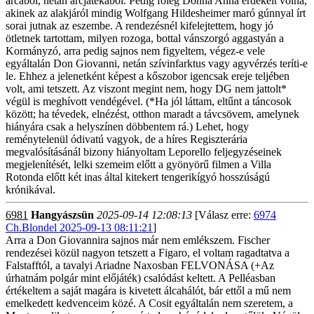
arcából, netán arcjátékából. Pedig főleg Donna Anna érdekelt volna,
akinek az alakjáról mindig Wolfgang Hildesheimer maró gúnnyal írt
sorai jutnak az eszembe. A rendezésnél kifelejtettem, hogy jó
ötletnek tartottam, milyen rozoga, bottal vánszorgó aggastyán a
Kormányzó, arra pedig sajnos nem figyeltem, végez-e vele
egyáltalán Don Giovanni, netán szívinfarktus vagy agyvérzés teríti-e
le. Ehhez a jelenetként képest a kőszobor igencsak ereje teljében
volt, ami tetszett. Az viszont megint nem, hogy DG nem jattolt*
végül is meghívott vendégével. (*Ha jól láttam, eltűnt a táncosok
között; ha tévedek, elnézést, otthon maradt a távcsövem, amelynek
hiányára csak a helyszínen döbbentem rá.) Lehet, hogy
reménytelenül ódivatú vagyok, de a híres Regiszterária
megvalósításánál bizony hiányoltam Leporello feljegyzéseinek
megjelenítését, lelki szemeim előtt a gyönyörű filmen a Villa
Rotonda előtt két inas által kitekert tengerikígyó hosszúságú
krónikával.
6981
Hangyászsün
2025-09-14 12:08:13
[Válasz erre:
6974
Ch.Blondel 2025-09-13 08:11:21
]
Arra a Don Giovannira sajnos már nem emlékszem. Fischer
rendezései közül nagyon tetszett a Figaro, el voltam ragadtatva a
Falstafftól, a tavalyi Ariadne Naxosban FELVONÁSA (+Az
úrhatnám polgár mint előjáték) csalódást keltett. A Pelléasban
értékeltem a saját magára is kivetett álcahálót, bár ettől a mű nem
emelkedett kedvenceim közé. A Cosit egyáltalán nem szeretem, a