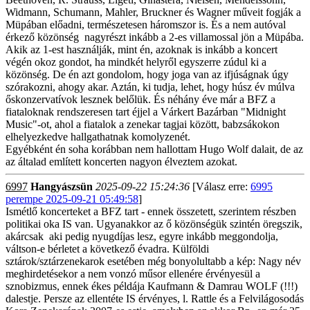
Widmann, Schumann, Mahler, Bruckner és Wagner műveit fogják a
Müpában előadni, természetesen háromszor is. És a nem autóval
érkező közönség nagyrészt inkább a 2-es villamossal jön a Müpába.
Akik az 1-est használják, mint én, azoknak is inkább a koncert
végén okoz gondot, ha mindkét helyről egyszerre zúdul ki a
közönség. De én azt gondolom, hogy joga van az ifjúságnak úgy
szórakozni, ahogy akar. Aztán, ki tudja, lehet, hogy húsz év múlva
őskonzervatívok lesznek belőlük. És néhány éve már a BFZ a
fiataloknak rendszeresen tart éjjel a Várkert Bazárban "Midnight
Music"-ot, ahol a fiatalok a zenekar tagjai között, babzsákokon
elhelyezkedve hallgathatnak komolyzenét.
Egyébként én soha korábban nem hallottam Hugo Wolf dalait, de az
az általad említett koncerten nagyon élveztem azokat.
6997
Hangyászsün
2025-09-22 15:24:36
[Válasz erre:
6995
perempe 2025-09-21 05:49:58
]
Ismétlő koncerteket a BFZ tart - ennek összetett, szerintem részben
politikai oka IS van. Ugyanakkor az ő közönségük szintén öregszik,
akárcsak aki pedig nyugdíjas lesz, egyre inkább meggondolja,
váltson-e bérletet a következő évadra. Külföldi
sztárok/sztárzenekarok esetében még bonyolultabb a kép: Nagy név
meghirdetésekor a nem vonzó műsor ellenére érvényesül a
sznobizmus, ennek ékes példája Kaufmann & Damrau WOLF (!!!)
dalestje. Persze az ellentéte IS érvényes, l. Rattle és a Felvilágosodás