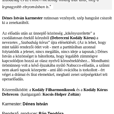
legnagyobb elnyomásban is.
”
Dénes István karmester
rutinosan vezényelt, szép hangzást csiszolt
ki a zenekarából.
Az előadás után az ünneplő közönség „kikényszerítette” a
csodálatosan éneklő kórusból
(Debreceni Kodály Kórus)
a
nevezetes
„Szabadság kórus
” újra eléneklését. (Az is lehet, hogy
mint találó rendezői ötlet volt - mert a partitúrában azonnal
folytatódik a jelenet, nincs megállás, nincs ideje a tapsnak.) Dénes
István a közönséget is bátorította, hogy legalább zümmögve
kapcsolódjon hozzá az olasz nyelvű
kórusénekléshez... Mondhatni:
örömünnep volt a késő éjszakába nyúló Nabucco-előadás, a szűnni
nem akaró tapsok közepette - ami álló ovációba is torkollott - ért
véget a drámai és lírai elemekkel, megható zenei szépségekkel teli
operaelőadás.
Közreműködött: a
Kodály Filharmonikusok
és a
Kodály Kórus
Debrecen
(karigazgató:
Kocsis-Holper Zoltán
)
Karmester:
Dénes István
Rendező, producer:
Bán Teodóra