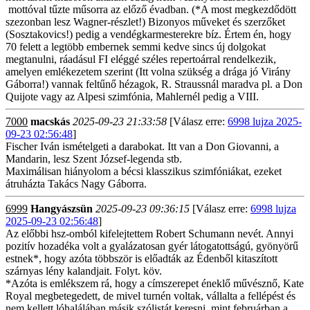
mottóval tűzte műsorra az előző évadban. (*A most megkezdődött
szezonban lesz Wagner-részlet!) Bizonyos műveket és szerzőket
(Sosztakovics!) pedig a vendégkarmesterekre bíz. Értem én, hogy
70 felett a legtöbb embernek semmi kedve sincs új dolgokat
megtanulni, ráadásul FI eléggé széles repertoárral rendelkezik,
amelyen emlékezetem szerint (Itt volna szükség a drága jó Virány
Gáborra!) vannak feltűnő hézagok, R. Straussnál maradva pl. a Don
Quijote vagy az Alpesi szimfónia, Mahlernél pedig a VIII.
7000
macskás
2025-09-23 21:33:58
[Válasz erre:
6998 lujza 2025-
09-23 02:56:48
]
Fischer Iván ismételgeti a darabokat. Itt van a Don Giovanni, a
Mandarin, lesz Szent József-legenda stb.
Maximálisan hiányolom a bécsi klasszikus szimfóniákat, ezeket
átruházta Takács Nagy Gáborra.
6999
Hangyászsün
2025-09-23 09:36:15
[Válasz erre:
6998 lujza
2025-09-23 02:56:48
]
Az előbbi hsz-omból kifelejtettem Robert Schumann nevét. Annyi
pozitív hozadéka volt a gyalázatosan gyér látogatottságú, gyönyörű
estnek*, hogy azóta többször is előadták az Édenből kitaszított
szárnyas lény kalandjait. Folyt. köv.
*Azóta is emlékszem rá, hogy a címszerepet éneklő művésznő, Kate
Royal megbetegedett, de mivel turnén voltak, vállalta a fellépést és
nem kellett lóhalálában másik szólistát keresni, mint februárban a