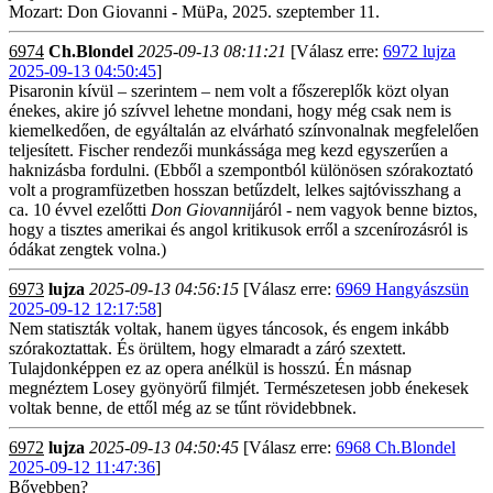
Mozart: Don Giovanni - MüPa, 2025. szeptember 11.
6974
Ch.Blondel
2025-09-13 08:11:21
[Válasz erre:
6972 lujza
2025-09-13 04:50:45
]
Pisaronin kívül – szerintem – nem volt a főszereplők közt olyan
énekes, akire jó szívvel lehetne mondani, hogy még csak nem is
kiemelkedően, de egyáltalán az elvárható színvonalnak megfelelően
teljesített. Fischer rendezői munkássága meg kezd egyszerűen a
haknizásba fordulni. (Ebből a szempontból különösen szórakoztató
volt a programfüzetben hosszan betűzdelt, lelkes sajtóvisszhang a
ca. 10 évvel ezelőtti
Don Giovanni
járól - nem vagyok benne biztos,
hogy a tisztes amerikai és angol kritikusok erről a szcenírozásról is
ódákat zengtek volna.)
6973
lujza
2025-09-13 04:56:15
[Válasz erre:
6969 Hangyászsün
2025-09-12 12:17:58
]
Nem statiszták voltak, hanem ügyes táncosok, és engem inkább
szórakoztattak. És örültem, hogy elmaradt a záró szextett.
Tulajdonképpen ez az opera anélkül is hosszú. Én másnap
megnéztem Losey gyönyörű filmjét. Természetesen jobb énekesek
voltak benne, de ettől még az se tűnt rövidebbnek.
6972
lujza
2025-09-13 04:50:45
[Válasz erre:
6968 Ch.Blondel
2025-09-12 11:47:36
]
Bővebben?