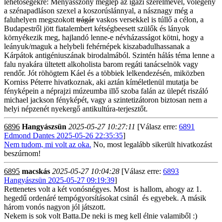
lehetőségekre: Menyasszony meglép az igazi szerelmével, vőlegény
a szénapadláson szexel a koszorúslánnyal, a násznagy még a
faluhelyen megszokott
trágár
vaskos versekkel is túllő a célon, a
Budapestről jött fiatalembert kétségbeesett szülők és lányok
környékezik meg, hajlandó lenne-e névházasságot kötni, hogy a
leányuk/maguk a helybeli fehérnépek kiszabadulhassanak a
Kárpátok antigéniuszának birodalmából. Szintén hálás téma lenne a
falu nyakára ültetett alkoholista barom regáti tanácselnök vagy
rendőr. Jót röhögtem Káel és a többiek lelkendezésén, miközben
Korniss Péterre hivatkoznak, aki aztán kíméletlenül mutatja be
fényképein a néprajzi múzeumba illő szoba falán az ülepét riszáló
michael jackson fényképét, vagy a szintetizátoron biztosan nem a
helyi népzenét nyekergő antikultúra-terjesztőt.
6896
Hangyászsün
2025-05-27 10:27:11
[Válasz erre:
6891
Edmond Dantes 2025-05-26 22:35:35
]
Nem tudom, mi volt az oka.
No, most legalább sikerült hivatkozást
beszúrnom!
6895
macskás
2025-05-27 10:04:28
[Válasz erre:
6893
Hangyászsün 2025-05-27 09:19:39
]
Rettenetes volt a két vonósnégyes. Most is hallom, ahogy az 1.
hegedű ordenáré tempógyorsításokat csinál és egyebek. A másik
három vonós nagyon jól játszott.
Nekem is sok volt Batta.De neki is meg kell élnie valamiből :)