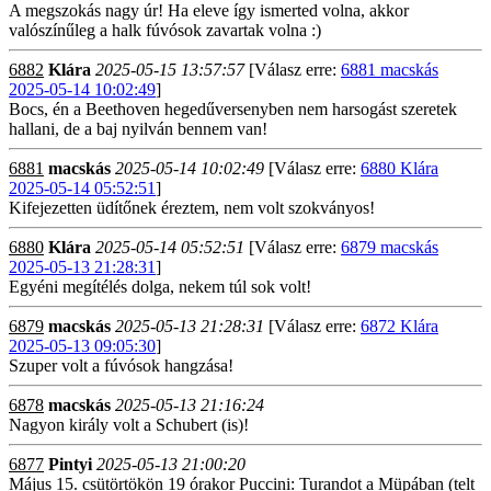
A megszokás nagy úr! Ha eleve így ismerted volna, akkor
valószínűleg a halk fúvósok zavartak volna :)
6882
Klára
2025-05-15 13:57:57
[Válasz erre:
6881 macskás
2025-05-14 10:02:49
]
Bocs, én a Beethoven hegedűversenyben nem harsogást szeretek
hallani, de a baj nyilván bennem van!
6881
macskás
2025-05-14 10:02:49
[Válasz erre:
6880 Klára
2025-05-14 05:52:51
]
Kifejezetten üdítőnek éreztem, nem volt szokványos!
6880
Klára
2025-05-14 05:52:51
[Válasz erre:
6879 macskás
2025-05-13 21:28:31
]
Egyéni megítélés dolga, nekem túl sok volt!
6879
macskás
2025-05-13 21:28:31
[Válasz erre:
6872 Klára
2025-05-13 09:05:30
]
Szuper volt a fúvósok hangzása!
6878
macskás
2025-05-13 21:16:24
Nagyon király volt a Schubert (is)!
6877
Pintyi
2025-05-13 21:00:20
Május 15. csütörtökön 19 órakor Puccini: Turandot a Müpában (telt