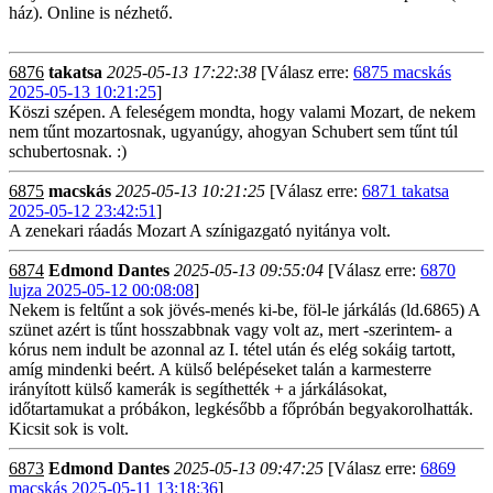
ház). Online is nézhető.
6876
takatsa
2025-05-13 17:22:38
[Válasz erre:
6875 macskás
2025-05-13 10:21:25
]
Köszi szépen. A feleségem mondta, hogy valami Mozart, de nekem
nem tűnt mozartosnak, ugyanúgy, ahogyan Schubert sem tűnt túl
schubertosnak. :)
6875
macskás
2025-05-13 10:21:25
[Válasz erre:
6871 takatsa
2025-05-12 23:42:51
]
A zenekari ráadás Mozart A színigazgató nyitánya volt.
6874
Edmond Dantes
2025-05-13 09:55:04
[Válasz erre:
6870
lujza 2025-05-12 00:08:08
]
Nekem is feltűnt a sok jövés-menés ki-be, föl-le járkálás (ld.6865) A
szünet azért is tűnt hosszabbnak vagy volt az, mert -szerintem- a
kórus nem indult be azonnal az I. tétel után és elég sokáig tartott,
amíg mindenki beért. A külső belépéseket talán a karmesterre
irányított külső kamerák is segíthették + a járkálásokat,
időtartamukat a próbákon, legkésőbb a főpróbán begyakorolhatták.
Kicsit sok is volt.
6873
Edmond Dantes
2025-05-13 09:47:25
[Válasz erre:
6869
macskás 2025-05-11 13:18:36
]