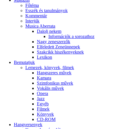
Magazin
Főtéma
Esszék és tanulmányok
Kommentár
Interjúk
Musica Aberrata
Dalolj nekem
Információk a sorozathoz
Nagy zeneszerzők
Elfeledett Zeneünnepek
Szakcikk hiszékenyeknek
Lexikon
Bemutatjuk
Lemezek, könyvek, filmek
Hangszeres művek
Kamara
Szimfonikus művek
Vokális művek
Opera
Jazz
Egyéb
Filmek
Könyvek
CD-ROM
Hangversenyek