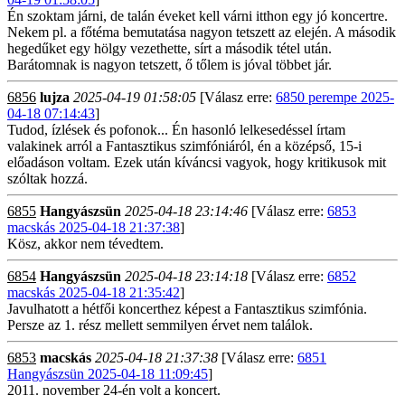
Én szoktam járni, de talán éveket kell várni itthon egy jó koncertre.
Nekem pl. a főtéma bemutatása nagyon tetszett az elején. A második
hegedűket egy hölgy vezethette, sírt a második tétel után.
Barátomnak is nagyon tetszett, ő tőlem is jóval többet jár.
6856
lujza
2025-04-19 01:58:05
[Válasz erre:
6850 perempe 2025-
04-18 07:14:43
]
Tudod, ízlések és pofonok... Én hasonló lelkesedéssel írtam
valakinek arról a Fantasztikus szimfóniáról, én a középső, 15-i
előadáson voltam. Ezek után kíváncsi vagyok, hogy kritikusok mit
szóltak hozzá.
6855
Hangyászsün
2025-04-18 23:14:46
[Válasz erre:
6853
macskás 2025-04-18 21:37:38
]
Kösz, akkor nem tévedtem.
6854
Hangyászsün
2025-04-18 23:14:18
[Válasz erre:
6852
macskás 2025-04-18 21:35:42
]
Javulhatott a hétfői koncerthez képest a Fantasztikus szimfónia.
Persze az 1. rész mellett semmilyen érvet nem találok.
6853
macskás
2025-04-18 21:37:38
[Válasz erre:
6851
Hangyászsün 2025-04-18 11:09:45
]
2011. november 24-én volt a koncert.