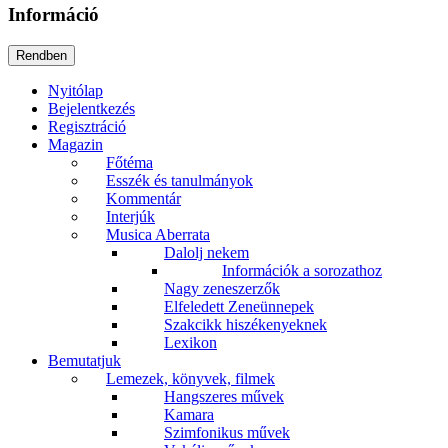
Információ
Nyitólap
Bejelentkezés
Regisztráció
Magazin
Főtéma
Esszék és tanulmányok
Kommentár
Interjúk
Musica Aberrata
Dalolj nekem
Információk a sorozathoz
Nagy zeneszerzők
Elfeledett Zeneünnepek
Szakcikk hiszékenyeknek
Lexikon
Bemutatjuk
Lemezek, könyvek, filmek
Hangszeres művek
Kamara
Szimfonikus művek