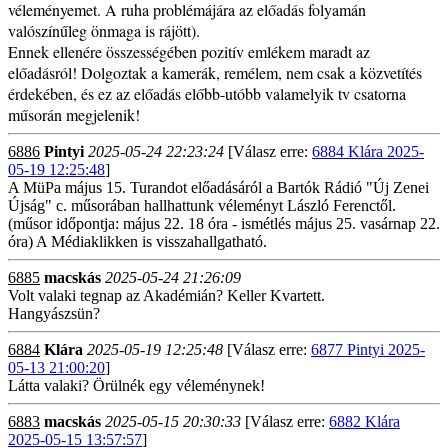
véleményemet. A ruha problémájára az előadás folyamán
valószínűleg önmaga is rájött).
Ennek ellenére összességében pozitív emlékem maradt az
előadásról! Dolgoztak a kamerák, remélem, nem csak a közvetítés
érdekében, és ez az előadás előbb-utóbb valamelyik tv csatorna
műsorán megjelenik!
6886
Pintyi
2025-05-24 22:23:24
[Válasz erre:
6884 Klára 2025-
05-19 12:25:48
]
A MüPa május 15. Turandot előadásáról a Bartók Rádió "Új Zenei
Újság" c. műsorában hallhattunk véleményt László Ferenctől.
(műsor időpontja: május 22. 18 óra - ismétlés május 25. vasárnap 22.
óra) A Médiaklikken is visszahallgatható.
6885
macskás
2025-05-24 21:26:09
Volt valaki tegnap az Akadémián? Keller Kvartett.
Hangyászsün?
6884
Klára
2025-05-19 12:25:48
[Válasz erre:
6877 Pintyi 2025-
05-13 21:00:20
]
Látta valaki? Örülnék egy véleménynek!
6883
macskás
2025-05-15 20:30:33
[Válasz erre:
6882 Klára
2025-05-15 13:57:57
]