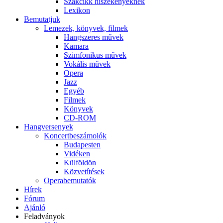
Szakcikk hiszékenyeknek
Lexikon
Bemutatjuk
Lemezek, könyvek, filmek
Hangszeres művek
Kamara
Szimfonikus művek
Vokális művek
Opera
Jazz
Egyéb
Filmek
Könyvek
CD-ROM
Hangversenyek
Koncertbeszámolók
Budapesten
Vidéken
Külföldön
Közvetítések
Operabemutatók
Hírek
Fórum
Ajánló
Feladványok