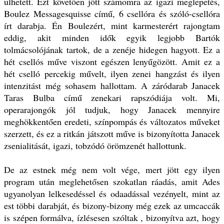
ülhetett. Ezt követően jött számomra az igazi meglepetés,
Boulez Messagesquisse című, 6 csellóra és szóló-csellóra
írt darabja. Én Boulezért, mint karmesterért rajongtam
eddig, akit minden idők egyik legjobb Bartók
tolmácsolójának tartok, de a zenéje hidegen hagyott. Ez a
hét csellós műve viszont egészen lenyűgözött. Amit ez a
hét cselló percekig művelt, ilyen zenei hangzást és ilyen
intenzitást még sohasem hallottam. A záródarab Janacek
Taras Bulba című zenekari rapszódiája volt. Mi,
operarajongók jól tudjuk, hogy Janacek mennyire
meghökkentően eredeti, színpompás és változatos műveket
szerzett, és ez a ritkán játszott műve is bizonyította Janacek
zsenialitását, igazi, tobzódó örömzenét hallottunk.
De az estnek még nem volt vége, mert jött egy ilyen
program után meglehetősen szokatlan ráadás, amit Ades
ugyanolyan lelkesedéssel és odaadással vezényelt, mint az
est többi darabját, és bizony-bizony még ezek az umcaccák
is szépen formálva, ízlésesen szóltak , bizonyítva azt, hogy