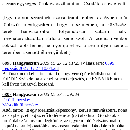
a zene egységes, örök és oszthatatlan. Csodálatos este volt.
(Egy dolgot szeretnék szóvá tenni: ebben az évben már
többször megfigyeltem, hogy a szünetben, a közösségi
terek hangszóróiból folyamatosan valami halk,
meghatározhatatlan stílusú zene szól. A csend ilyenkor
sokkal jobb lenne, ne nyomja el ez a semmilyen zene a
teremben szerzett élményünket.)
6898
Hangyászsün
2025-05-27 12:01:25
[Válasz erre:
6895
macskás 2025-05-27 10:04:28
]
Battának nem kell attól tartania, hogy vénségére kódisbotra jut.
:ODDD Szép dolog a zenei ismeretterjesztés, de ENNYIRE nem
kell ilyen ürüggyel locsogni.
6897
Hangyászsün
2025-05-27 11:59:24
Első filmecske:
Második filmecske:
Attól tartok, itt egy idealizált képeskönyv kerül a filmvászonra, noha
az alaphelyzet nagyszerű történetre ad(na) alkalmat. Gondolok a
romániai sz"aranykor" légkörére, az egyre romló életszínvonalra,
napról napra fojtogatóbb elnyomásra, valamint a lakodalom kínálta