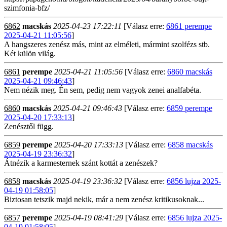
szimfonia-bfz/
6862
macskás
2025-04-23 17:22:11
[Válasz erre:
6861 perempe
2025-04-21 11:05:56
]
A hangszeres zenész más, mint az elméleti, mármint szolfézs stb.
Két külön világ.
6861
perempe
2025-04-21 11:05:56
[Válasz erre:
6860 macskás
2025-04-21 09:46:43
]
Nem nézik meg. Én sem, pedig nem vagyok zenei analfabéta.
6860
macskás
2025-04-21 09:46:43
[Válasz erre:
6859 perempe
2025-04-20 17:33:13
]
Zenésztől függ.
6859
perempe
2025-04-20 17:33:13
[Válasz erre:
6858 macskás
2025-04-19 23:36:32
]
Átnézik a karmesternek szánt kottát a zenészek?
6858
macskás
2025-04-19 23:36:32
[Válasz erre:
6856 lujza 2025-
04-19 01:58:05
]
Biztosan tetszik majd nekik, már a nem zenész kritikusoknak...
6857
perempe
2025-04-19 08:41:29
[Válasz erre:
6856 lujza 2025-
04-19 01:58:05
]