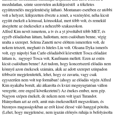
mozdulatlan, szinte szenvtelen arckifejezéstől a tökéletes
együttzenélés megjelenítéséig látható. Montanaro esetében ez utóbbi
volt a helyzet, kifejezetten élvezte a zenét, a vezénylést, néha kicsit
együtt énekelt a kórussal, kórusokkal, mert több volt, és remekül
átsegítette az énekeseket a nehezebb szakaszokon.
Alfred Kim nevét ismertem, a tv és a yt jóvoltából több MET, és
egyéb előadásban láttam, hallottam, nem csalódtam benne, végig
uralta a szerepet. Selena Zanetti neve előttem ismeretlen volt, de
nekem tetszett, megható és hiteles Liu volt. Oksana Dyka ismerős
volt, egy nápolyi San Carlo előadásból közvetített Tosca előadást
láttam is, ragyogó Tosca volt, Kaufmann mellett. Ezen az estén
kicsit csalódtam benne! Azt tudom, hogy koncertszerű előadás nem
könnyű azon énekesek számára, akik az adott szerepet színpadon
többször megjelenítették, lehet, hogy ez zavarta, vagy csak
egyszerűen nem volt top formában! (ahogy az előadás végén Alfred
Kim nyakába borult, aki átkarolta és kvázi megnyugtatóan vállon
veregette, erre enged következtetni!) Az énekes ember, nem gép.
Nagyon szépen énekelt, de nekem nem volt igazi Turandot.
Hiányoltam azt az erőt, amit más énekesnőktől megszoktam, és
bizonyos magasságokban az erőt kissé élessé váló hanggal pótolta.
(Lehet, hogy megjelenése, nem igazán előnyös ruhája is befolyásolta