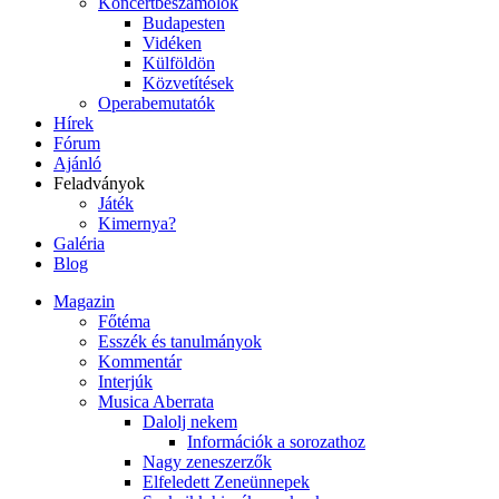
Koncertbeszámolók
Budapesten
Vidéken
Külföldön
Közvetítések
Operabemutatók
Hírek
Fórum
Ajánló
Feladványok
Játék
Kimernya?
Galéria
Blog
Magazin
Főtéma
Esszék és tanulmányok
Kommentár
Interjúk
Musica Aberrata
Dalolj nekem
Információk a sorozathoz
Nagy zeneszerzők
Elfeledett Zeneünnepek