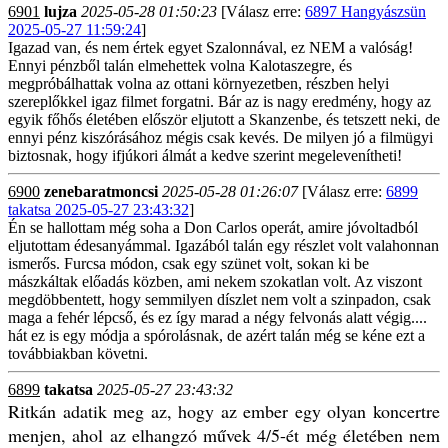
6901
lujza
2025-05-28 01:50:23
[Válasz erre:
6897 Hangyászsün
2025-05-27 11:59:24
]
Igazad van, és nem értek egyet Szalonnával, ez NEM a valóság!
Ennyi pénzből talán elmehettek volna Kalotaszegre, és
megpróbálhattak volna az ottani környezetben, részben helyi
szereplőkkel igaz filmet forgatni. Bár az is nagy eredmény, hogy az
egyik főhős életében először eljutott a Skanzenbe, és tetszett neki, de
ennyi pénz kiszórásához mégis csak kevés. De milyen jó a filmügyi
biztosnak, hogy ifjúkori álmát a kedve szerint megelevenítheti!
6900
zenebaratmoncsi
2025-05-28 01:26:07
[Válasz erre:
6899
takatsa 2025-05-27 23:43:32
]
Én se hallottam még soha a Don Carlos operát, amire jóvoltadból
eljutottam édesanyámmal. Igazából talán egy részlet volt valahonnan
ismerős. Furcsa módon, csak egy szünet volt, sokan ki be
mászkáltak előadás közben, ami nekem szokatlan volt. Az viszont
megdöbbentett, hogy semmilyen díszlet nem volt a szinpadon, csak
maga a fehér lépcső, és ez így marad a négy felvonás alatt végig....
hát ez is egy módja a spórolásnak, de azért talán még se kéne ezt a
továbbiakban követni.
6899
takatsa
2025-05-27 23:43:32
Ritkán adatik meg az, hogy az ember egy olyan koncertre
menjen, ahol az elhangzó művek 4/5-ét még életében nem