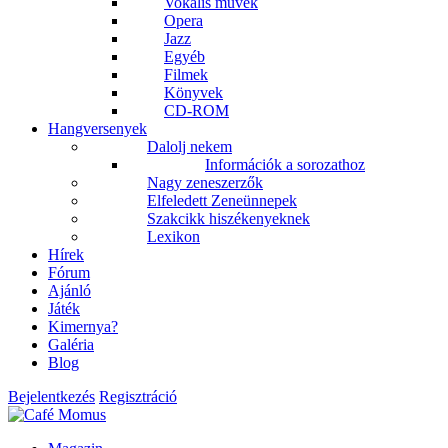
Vokális művek
Opera
Jazz
Egyéb
Filmek
Könyvek
CD-ROM
Hangversenyek
Dalolj nekem
Információk a sorozathoz
Nagy zeneszerzők
Elfeledett Zeneünnepek
Szakcikk hiszékenyeknek
Lexikon
Hírek
Fórum
Ajánló
Játék
Kimernya?
Galéria
Blog
Bejelentkezés
Regisztráció