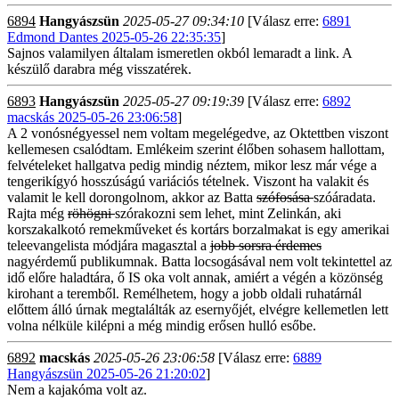
6894
Hangyászsün
2025-05-27 09:34:10
[Válasz erre:
6891
Edmond Dantes 2025-05-26 22:35:35
]
Sajnos valamilyen általam ismeretlen okból lemaradt a link. A
készülő darabra még visszatérek.
6893
Hangyászsün
2025-05-27 09:19:39
[Válasz erre:
6892
macskás 2025-05-26 23:06:58
]
A 2 vonósnégyessel nem voltam megelégedve, az Oktettben viszont
kellemesen csalódtam. Emlékeim szerint élőben sohasem hallottam,
felvételeket hallgatva pedig mindig néztem, mikor lesz már vége a
tengerikígyó hosszúságú variációs tételnek. Viszont ha valakit és
valamit le kell dorongolnom, akkor az Batta
szófosása
szóáradata.
Rajta még
röhögni
szórakozni sem lehet, mint Zelinkán, aki
korszakalkotó remekműveket és kortárs borzalmakat is egy amerikai
teleevangelista módjára magasztal a
jobb sorsra érdemes
nagyérdemű publikumnak. Batta locsogásával nem volt tekintettel az
idő előre haladtára, ő IS oka volt annak, amiért a végén a közönség
kirohant a teremből. Remélhetem, hogy a jobb oldali ruhatárnál
előttem álló úrnak megtalálták az esernyőjét, elvégre kellemetlen lett
volna nélküle kilépni a még mindig erősen hulló esőbe.
6892
macskás
2025-05-26 23:06:58
[Válasz erre:
6889
Hangyászsün 2025-05-26 21:20:02
]
Nem a kajakóma volt az.