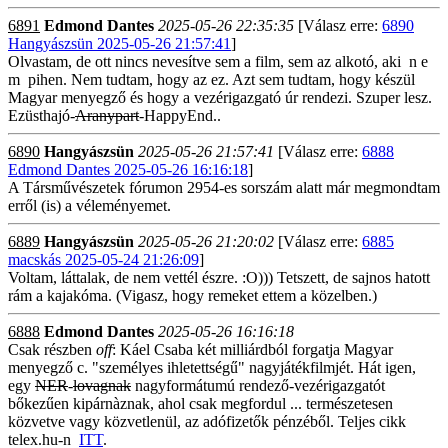
6891
Edmond Dantes
2025-05-26 22:35:35
[Válasz erre:
6890
Hangyászsün 2025-05-26 21:57:41
]
Olvastam, de ott nincs nevesítve sem a film, sem az alkotó, aki n e
m pihen. Nem tudtam, hogy az ez. Azt sem tudtam, hogy készül
Magyar menyegző és hogy a vezérigazgató úr rendezi. Szuper lesz.
Ezüsthajó-
Aranypart
-HappyEnd..
6890
Hangyászsün
2025-05-26 21:57:41
[Válasz erre:
6888
Edmond Dantes 2025-05-26 16:16:18
]
A Társművészetek fórumon 2954-es sorszám alatt már megmondtam
erről (is) a véleményemet.
6889
Hangyászsün
2025-05-26 21:20:02
[Válasz erre:
6885
macskás 2025-05-24 21:26:09
]
Voltam, láttalak, de nem vettél észre. :O))) Tetszett, de sajnos hatott
rám a kajakóma. (Vigasz, hogy remeket ettem a közelben.)
6888
Edmond Dantes
2025-05-26 16:16:18
Csak részben
off
: Káel Csaba két milliárdból forgatja Magyar
menyegző c. "személyes ihletettségű" nagyjátékfilmjét. Hát igen,
egy
NER
-
lovagnak
nagyformátumú rendező-vezérigazgatót
bőkezűen kipárnàznak, ahol csak megfordul ... természetesen
közvetve vagy közvetlenül, az adófizetők pénzéből. Teljes cikk
telex.hu-n
ITT
.