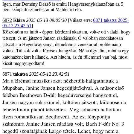
Igen, már Demény Dezső is említi Hangversenykalauzában az 5
perc színpadi szünetet, amit Mahler írt elō.
6872
Klára
2025-05-13 09:05:30
[Válasz erre:
6871 takatsa 2025-
05-12 23:42:51
]
Köszönöm az infót - éppen kérdezni akartam, volt-e ott valaki, hogy
tetszett, és mi játszott Jansen ráadásnak. Ő valóban csodálatosan
játszotta a Hegedűversenyt, de nekem a zenekarral problémáim
voltak. Túl sok volt a fúvósok hangzása. Néha úgy tűnt, mintha egy
katonazenekart hallanék. Azt hittem, az én fülemmel van baj, most
kicsit megnyugodtam!
6871
takatsa
2025-05-12 23:42:51
Ma a Brémai muzsikusokat nézhettük-hallgathattuk a
Müpában, Janine Jansen hegedűjátékával. A műsor első
felében Beethoven D-dúr hegedűversenye hangzott el,
Jansen nagyon sok színnel, költőien játszott, különösen a
leheletfinom pianói tetszettek. Még sohasem hallottam
ilyen romantikusan Beethovent. Az est fénypontja
számomra Janine Jansen ráadása volt, Bach F-dúr No. 3
hegedű szonátájának Largo tétele. Lehet, hogy nem a