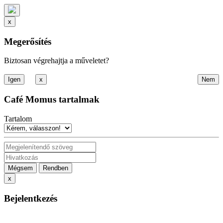
x
Megerősítés
Biztosan végrehajtja a műveletet?
x
Café Momus tartalmak
Tartalom
Mégsem
Rendben
x
Bejelentkezés