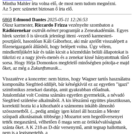
Mintha Mahler írta volna elő, de most nem tudom megnézni.
Az 5 perc szünetet biztosan ő írta elő.
6868
Edmond Dantes
2025-05-11 12:26:53
Olasz
karmester,
Riccardo Frizza
vezényelte szombaton a
Rádiózenekar
osztrák-német
programját a Zeneakadémián. Egyes
hírek szerint ő is távozik jelenlegi itteni -vezető karmesteri-
posztjáról, hasonlóan Káli Gáborhoz, aki már azelőtt visszalépett a
főzeneigazgatói állásból, hogy belépett volna. Úgy vélem,
mindkettőjükért kár és talán kicsit a közmédián belüli állapotokat is
tükrözi ez a nagy jövés-menés és a zenekar kissé hányatottnak tűnő
sorsa. Hogy Héja Domonkos megfelelő minőségben pótolja-e majd
őket, az még a
Zukunftsmusik
...
Visszatérve a koncertre: nem biztos, hogy Wagner tartós használatra
komponálta Siegfried-idilljét, bár kétségkívül ez az egyetlen "igazi"
szimfonikus zenekari darabja, amit gyakrabban előadnak.
Jutalomfalat volt Cosima számára egyetlen gyermekük, a névadó
Siegfried születése alkalmából. A kis létszámú együttes plasztikusan,
korrektül hozta ki a kihozhatót a számomra inkább álmosító
szösszenetből. (...pedig amúgy igen közel áll hozzám a Mester
színpadi alkotásainak többsége.) Mozartot sem hegedűversenyei
tették megasztárrá, vélhetően ő maga sem az örökkévalóságnak
szánta őket. A K 218-as D-dúr versenymű, amit tegnap hallottunk,
nem is a legismertebb, a