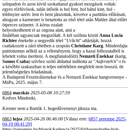
színpadon és azon kívül szokatlanul gyakori mozgások voltak:
egyes rézfúvósok, talán ütősök is hol fent, hol hátul kint, hol -
többnyire azért- lent és bent játszottak, követve a partitúra előírásait,
ahogyan a karmester is betartotta az első tétel után Mahler által előírt
ötperces szünetet. A kórus ezalatt
helyezkedhetett el az orgona alatt, ami a
fináléban ugyancsak megszólalt. A két szólista közül
Anna
Lucia
Richter
énekelte a negyedik tétel "
Urlicht
"-altáriáját, hozzá
csatlakozott a záró tételben a szoprán
Christiane Karg
. Mindenfajta
patriotizmus nélkül az a véleményem, hogy a hazai felhozatalból is
lehetett volna meríteni. A megfiatalodó(tt)
Nemzeti Énekkar
(karig.
Somos Csaba
) szívhez szóló áhítattal indította az "
Aufersteh'n
"-t és
a későbbi szakaszban is teljes mértékben megfelelt nem hosszú, de
jelentőségteljes feladatának.
A Budapesti Fesztiválzenekar és a Nemzeti Énekkar hangversenye -
MüPa, 2025. május 7.
6864
macskás
2025-05-08 10:27:59
Kedves Mindenki,
Kremer nem a Bartók 1. hegedűversenyt játssza ma.
6863
lujza
2025-04-26 06:46:00
[Válasz erre:
6857 perempe 2025-
04-19 08:41:29
]
https://papageno.hu/blogok/kadencia/2025/04/baranyborbe-bujt-