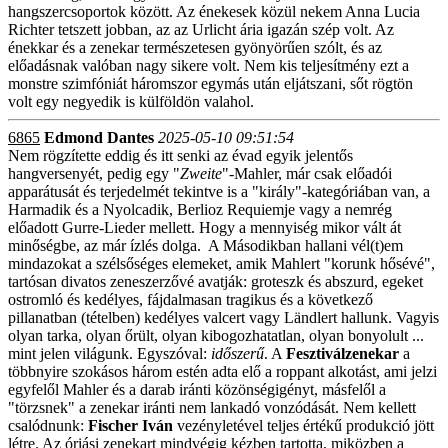
hangszercsoportok között. Az énekesek közül nekem Anna Lucia
Richter tetszett jobban, az az Urlicht ária igazán szép volt. Az
énekkar és a zenekar természetesen gyönyörűen szólt, és az
előadásnak valóban nagy sikere volt. Nem kis teljesítmény ezt a
monstre szimfóniát háromszor egymás után eljátszani, sőt rögtön
volt egy negyedik is külföldön valahol.
6865
Edmond Dantes
2025-05-10 09:51:54
Nem rögzítette eddig és itt senki az évad egyik jelentős
hangversenyét, pedig egy "
Zweite
"-Mahler, már csak előadói
apparátusát és terjedelmét tekintve is a "király"-kategóriában van, a
Harmadik és a Nyolcadik, Berlioz Requiemje vagy a nemrég
előadott Gurre-Lieder mellett. Hogy a mennyiség mikor vált át
minőségbe, az már ízlés dolga. A Másodikban hallani vél(t)em
mindazokat a szélsőséges elemeket, amik Mahlert "korunk hősévé",
tartósan divatos zeneszerzővé avatják: groteszk és abszurd, egeket
ostromló és kedélyes, fájdalmasan tragikus és a következő
pillanatban (tételben) kedélyes valcert vagy Ländlert hallunk. Vagyis
olyan tarka, olyan őrült, olyan kibogozhatatlan, olyan bonyolult ...
mint jelen világunk. Egyszóval:
időszerű
. A
Fesztiválzenekar
a
többnyire szokásos három estén adta elő a roppant alkotást, ami jelzi
egyfelől Mahler és a darab iránti közönségigényt, másfelől a
"törzsnek" a zenekar iránti nem lankadó vonzódását. Nem kellett
csalódnunk:
Fischer Iván
vezényletével teljes értékű produkció jött
létre. Az óriási zenekart mindvégig kézben tartotta, miközben a