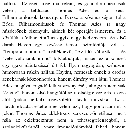
hallotta. Ez esett meg ma velem, és gondolom nemcsak
velem, a teltházas Thomas Ades és a Bécsi
Filharmonikusok koncertjén. Persze a kíváncsiságon túl a
Bécsi Filharmonikusok és Thomas Ades is nagy
húzóerőnek bizonyult, akinek két operáját ismerem, és a
közülük a Vihar című az egyik nagy kedvencem. Az első
darab Haydn egy kevéssé ismert szimfóniája volt, a
"Tempora mutantur" melléknevű, "Az idő változik" ... és
"vele változunk mi is" folytathatjuk, hiszen ez a koncert
egy igazi időutazással ért fel. Ilyen ragyogóan, színesen,
humorosan ritkán hallani Haydnt, nemcsak ennek a csodás
zenekarnak köszönhetően, hanem élmény volt látni Thomas
Ades magával ragadó lelkes vezénylését, ahogyan nemcsak
"értette", hanem első hangjától az utolsóig élvezte is a keze
alól (pálca nélkül) megszülető Haydn muzsikát. Ez a
Haydn előadás értette meg velem azt, hogy pontosan mit is
jelent Thomas Ades eklektikus zeneszerzői stílusa: mert
nála az eklekticizmus nem a tehetségtelenségből, a
szolgalelkűségből, vagy invencióhiányból fakad, hanem