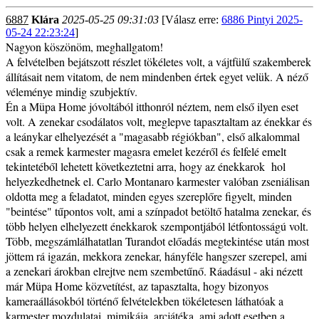
6887
Klára
2025-05-25 09:31:03
[Válasz erre:
6886 Pintyi 2025-
05-24 22:23:24
]
Nagyon köszönöm, meghallgatom!
A felvételben bejátszott részlet tökéletes volt, a vájtfülű szakemberek
állításait nem vitatom, de nem mindenben értek egyet velük. A néző
véleménye mindig szubjektív.
Én a Müpa Home jóvoltából itthonról néztem, nem első ilyen eset
volt. A zenekar csodálatos volt, meglepve tapasztaltam az énekkar és
a leánykar elhelyezését a "magasabb régiókban", első alkalommal
csak a remek karmester magasra emelet kezéről és felfelé emelt
tekintetéből lehetett következtetni arra, hogy az énekkarok hol
helyezkedhetnek el. Carlo Montanaro karmester valóban zseniálisan
oldotta meg a feladatot, minden egyes szereplőre figyelt, minden
"beintése" tűpontos volt, ami a színpadot betöltő hatalma zenekar, és
több helyen elhelyezett énekkarok szempontjából létfontosságú volt.
Több, megszámlálhatatlan Turandot előadás megtekintése után most
jöttem rá igazán, mekkora zenekar, hányféle hangszer szerepel, ami
a zenekari árokban elrejtve nem szembetűnő. Ráadásul - aki nézett
már Müpa Home közvetítést, az tapasztalta, hogy bizonyos
kameraállásokból történő felvételekben tökéletesen láthatóak a
karmester mozdulatai, mimikája, arcjátéka, ami adott esetben a