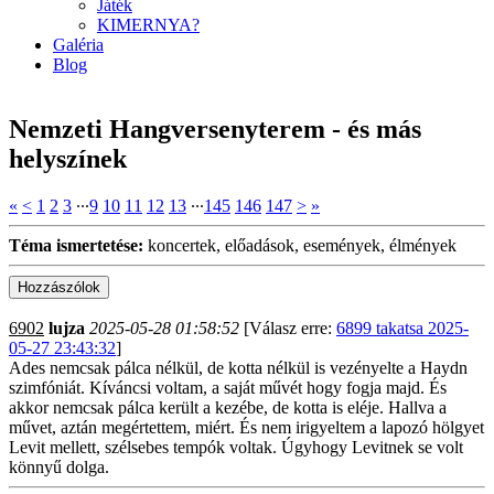
Játék
KIMERNYA?
Galéria
Blog
Nemzeti Hangversenyterem - és más
helyszínek
«
<
1
2
3
∙∙∙
9
10
11
12
13
∙∙∙
145
146
147
>
»
Téma ismertetése:
koncertek, előadások, események, élmények
6902
lujza
2025-05-28 01:58:52
[Válasz erre:
6899 takatsa 2025-
05-27 23:43:32
]
Ades nemcsak pálca nélkül, de kotta nélkül is vezényelte a Haydn
szimfóniát. Kíváncsi voltam, a saját művét hogy fogja majd. És
akkor nemcsak pálca került a kezébe, de kotta is eléje. Hallva a
művet, aztán megértettem, miért. És nem irigyeltem a lapozó hölgyet
Levit mellett, szélsebes tempók voltak. Úgyhogy Levitnek se volt
könnyű dolga.