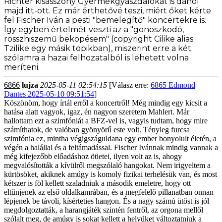
Richter kisasszony Gyermekgyászdalokat is danol
majd itt-ott. Ez már érthetővé teszi, miért őket kérte
fel Fischer Iván a pesti "bemelegítő" koncertekre is.
Így egyben értelmét veszti az a "gonoszkodó,
rosszhiszemű beköpésem" (copyright Cilike alias
Tzilike egy másik topikban), miszerint erre a két
szólamra
a hazai felhozatalból is lehetett volna
meríteni.
6866
lujza
2025-05-11 02:54:15
[Válasz erre:
6865 Edmond
Dantes 2025-05-10 09:51:54
]
Köszönöm, hogy írtál erről a koncertről! Még mindig egy kicsit a
hatása alatt vagyok, igaz, én nagyon szeretem Mahlert. Már
hallottam ezt a szimfóniát a BFZ-vel is, vagyis tudtam, hogy mire
számíthatok, de valóban gyönyörű este volt. Tényleg furcsa
szimfónia ez, mintha végigszáguldana egy ember bonyolult életén, a
végén a halállal és a feltámadással. Fischer Ivánnak mindig vannak a
még kifejezőbb előadáshoz ötletei, ilyen volt az is, ahogy
megvalósították a kívülről megszólaló hangokat. Nem irigyeltem a
kürtösöket, akiknek amúgy is komoly fizikai terhelésük van, és most
kétszer is föl kellett szaladniuk a második emeletre, hogy ott
eltűnjenek az első oldalkamrában, és a megfelelő pillanatban onnan
lépjenek be távoli, kísérteties hangon. És a nagy számú ütőst is jól
megdolgoztatták, a harangjáték szintén fentről, az orgona mellől
szólalt meg, de amúgy is sokat kellett a helyüket változtatniuk a