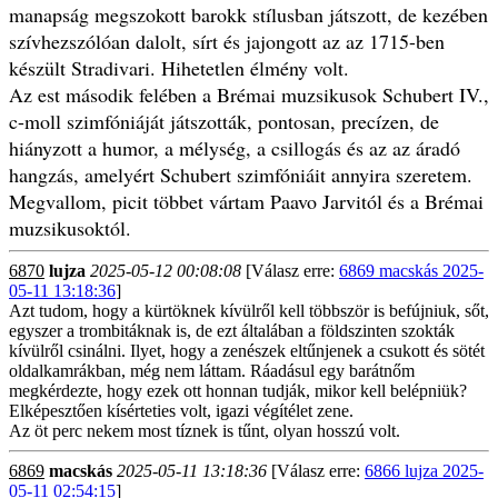
manapság megszokott barokk stílusban játszott, de kezében
szívhezszólóan dalolt, sírt és jajongott az az 1715-ben
készült Stradivari. Hihetetlen élmény volt.
Az est második felében a Brémai muzsikusok Schubert IV.,
c-moll szimfóniáját játszották, pontosan, precízen, de
hiányzott a humor, a mélység, a csillogás és az az áradó
hangzás, amelyért Schubert szimfóniáit annyira szeretem.
Megvallom, picit többet vártam Paavo Jarvitól és a Brémai
muzsikusoktól.
6870
lujza
2025-05-12 00:08:08
[Válasz erre:
6869 macskás 2025-
05-11 13:18:36
]
Azt tudom, hogy a kürtöknek kívülről kell többször is befújniuk, sőt,
egyszer a trombitáknak is, de ezt általában a földszinten szokták
kívülről csinálni. Ilyet, hogy a zenészek eltűnjenek a csukott és sötét
oldalkamrákban, még nem láttam. Ráadásul egy barátnőm
megkérdezte, hogy ezek ott honnan tudják, mikor kell belépniük?
Elképesztően kísérteties volt, igazi végítélet zene.
Az öt perc nekem most tíznek is tűnt, olyan hosszú volt.
6869
macskás
2025-05-11 13:18:36
[Válasz erre:
6866 lujza 2025-
05-11 02:54:15
]