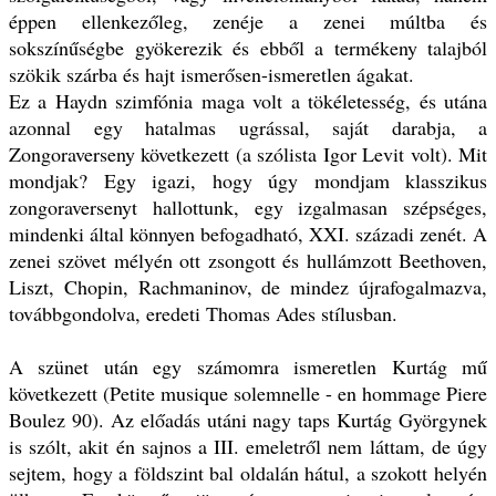
éppen ellenkezőleg, zenéje a zenei múltba és
sokszínűségbe gyökerezik és ebből a termékeny talajból
szökik szárba és hajt ismerősen-ismeretlen ágakat.
Ez a Haydn szimfónia maga volt a tökéletesség, és utána
azonnal egy hatalmas ugrással, saját darabja, a
Zongoraverseny következett (a szólista Igor Levit volt). Mit
mondjak? Egy igazi, hogy úgy mondjam klasszikus
zongoraversenyt hallottunk, egy izgalmasan szépséges,
mindenki által könnyen befogadható, XXI. századi zenét. A
zenei szövet mélyén ott zsongott és hullámzott Beethoven,
Liszt, Chopin, Rachmaninov, de mindez újrafogalmazva,
továbbgondolva, eredeti Thomas Ades stílusban.
A szünet után egy számomra ismeretlen Kurtág mű
következett (Petite musique solemnelle - en hommage Piere
Boulez 90). Az előadás utáni nagy taps Kurtág Györgynek
is szólt, akit én sajnos a III. emeletről nem láttam, de úgy
sejtem, hogy a földszint bal oldalán hátul, a szokott helyén