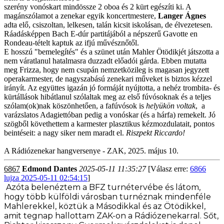
szerény vonóskart mindössze 2 oboa és 2 kürt egészíti ki. A
magánszólamot a zenekar egyik koncertmestere,
Langer Ágnes
adta elő, csiszoltan, lelkesen, talán kicsit iskolásan, de élvezetesen.
Ráadásképpen Bach E-dúr partitájából a népszerű Gavotte en
Rondeau-tételt kaptuk az ifjú művésznőtől.
E hosszú "bemelegítés" és a szünet után Mahler Ötödikjét játszotta a
nem váratlanul hatalmasra duzzadt előadói gárda. Ebben mutatta
meg Frizza, hogy nem csupán nemzetközileg is magasan jegyzett
operakarmester, de nagyszabású zenekari műveket is biztos kézzel
irányít. Az együttes igazán jó formáját nyújtotta, a nehéz trombita- és
kürtállások hibátlanul szólaltak meg az első fúvósoknak és a teljes
szólam(ok)nak köszönhetően, a fafúvósok is
helyükön voltak
, a
varázslatos Adagiettóban pedig a vonóskar (és a hárfa) remekelt. Jó
szögből követhettem a karmester plasztikus kézmozdulatait, pontos
beintéseit: a nagy siker nem maradt el.
Riszpekt Riccardo!
A Rádiózenekar hangversenye - ZAK, 2025. május 10.
6867
Edmond Dantes
2025-05-11 11:35:27
[Válasz erre:
6866
lujza 2025-05-11 02:54:15
]
Azóta belenéztem a BFZ turnétervébe és látom,
hogy több külföldi városban turnéznak mindenféle
Mahlerekkel, köztük a Másodikkal és az Ötödikkel,
amit tegnap hallottam ZAK-on a Rádiózenekarral. Sőt,