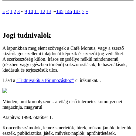
«
<
1
2
3
∙∙∙
9
10
11
12
13
∙∙∙
145
146
147
>
»
Jogi tudnivalók
A lapunkban megjelent szövegek a Café Momus, vagy a szerző
kizárólagos szellemi tulajdonát képezik és szerzői jog védi őket.
A szerkesztőség külön, írásos engedélye nélkül mindennemű
(részben vagy egészben történő) sokszorosításuk, felhasználásuk,
kiadásuk és terjesztésük tilos.
Lásd a
"Tudnivalók a fórumozáshoz"
c. írásunkat...
Minden, ami komolyzene - a világ első internetes komolyzenei
magazinja, magyarul
Alapítva: 1998. október 1.
Koncertbeszámolók, lemezismertetők, hírek, műsorajánlók, interjúk,
esszék, publicisztika, játék, művész-naplók, apróhirdetések.