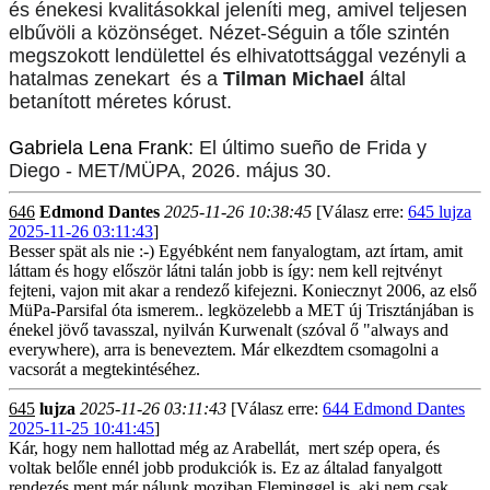
és énekesi kvalitásokkal jeleníti meg, amivel teljesen
elbűvöli a közönséget. Nézet-Séguin a tőle szintén
megszokott lendülettel és elhivatottsággal vezényli a
hatalmas zenekart és a
Tilman Michael
által
betanított méretes kórust.
Gabriela Lena Frank:
El último sueño de Frida y
Diego - MET/MÜPA, 2026. május 30.
646
Edmond Dantes
2025-11-26 10:38:45
[Válasz erre:
645 lujza
2025-11-26 03:11:43
]
Besser spät als nie :-) Egyébként nem fanyalogtam, azt írtam, amit
láttam és hogy először látni talán jobb is így: nem kell rejtvényt
fejteni, vajon mit akar a rendező kifejezni. Koniecznyt 2006, az első
MüPa-Parsifal óta ismerem.. legközelebb a MET új Trisztánjában is
énekel jövő tavasszal, nyilván Kurwenalt (szóval ő "always and
everywhere), arra is beneveztem. Már elkezdtem csomagolni a
vacsorát a megtekintéséhez.
645
lujza
2025-11-26 03:11:43
[Válasz erre:
644 Edmond Dantes
2025-11-25 10:41:45
]
Kár, hogy nem hallottad még az Arabellát, mert szép opera, és
voltak belőle ennél jobb produkciók is. Ez az általad fanyalgott
rendezés ment már nálunk moziban Fleminggel is, aki nem csak