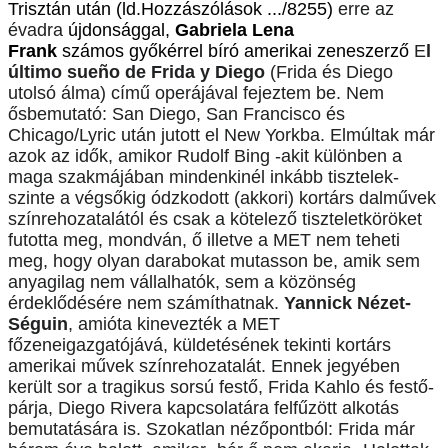
Trisztán után (ld.Hozzászólások .../8255)
erre az
évadra
újdonsággal,
Gabriela Lena
Frank
számos győkérrel bíró
amerikai
zeneszerző
E
l
último sueño de Frida y Diego
(Frida és Diego
utolsó álma) című operájával fejeztem be. Nem
ősbemutató: San Diego, San Francisco és
Chicago/Lyric után jutott el New Yorkba. Elmúltak már
azok az idők, amikor Rudolf Bing -akit különben a
maga szakmájában mindenkinél inkább tisztelek-
szinte a végsőkig ódzkodott (akkori) kortárs dalművek
színrehozatalától és csak a kötelező tiszteletköröket
futotta meg, mondván, ő illetve a MET nem teheti
meg, hogy olyan darabokat mutasson be, amik sem
anyagilag nem vállalhatók, sem a közönség
érdeklődésére nem számíthatnak.
Yannick Nézet-
Séguin
, amióta kinevezték a MET
főzeneigazgatójává, küldetésének tekinti kortárs
amerikai művek színrehozatalát. Ennek jegyében
került sor a tragikus sorsú festő, Frida Kahlo és festő-
párja, Diego Rivera kapcsolatára felfűzött alkotás
bemutatására is. Szokatlan nézőpontból: Frida már