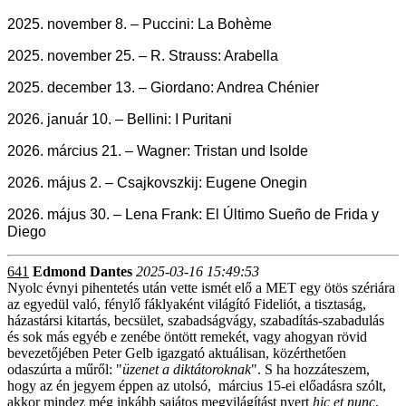
2025. november 8. – Puccini: La Bohème
2025. november 25. – R. Strauss: Arabella
2025. december 13. – Giordano: Andrea Chénier
2026. január 10. – Bellini: I Puritani
2026. március 21. – Wagner: Tristan und Isolde
2026. május 2. – Csajkovszkij: Eugene Onegin
2026. május 30. –
Lena Frank:
El Último Sueño de Frida y
Diego
641
Edmond Dantes
2025-03-16 15:49:53
Nyolc évnyi pihentetés után vette ismét elő a MET egy ötös szériára
az egyedül való, fénylő fáklyaként világító Fideliót, a tisztaság,
házastársi kitartás, becsület, szabadságvágy, szabadítás-szabadulás
és sok más egyéb e zenébe öntött remekét, vagy ahogyan rövid
bevezetőjében Peter Gelb igazgató aktuálisan, közérthetően
odaszúrta a műről: "
üzenet a diktátoroknak
". S ha hozzáteszem,
hogy az én jegyem éppen az utolsó, március 15-ei előadásra szólt,
akkor mindez még inkább sajátos megvilágítást nyert
hic et nunc
,