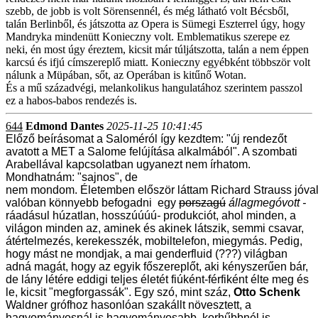
szebb, de jobb is volt Sörensennél, és még látható volt Bécsből,
talán Berlinből, és játszotta az Opera is Sümegi Eszterrel úgy, hogy
Mandryka mindenütt Konieczny volt. Emblematikus szerepe ez
neki, én most úgy éreztem, kicsit már túljátszotta, talán a nem éppen
karcsú és ifjú címszereplő miatt. Konieczny egyébként többször volt
nálunk a Müpában, sőt, az Operában is kitűnő Wotan.
És a mű századvégi, melankolikus hangulatához szerintem passzol
ez a habos-babos rendezés is.
644
Edmond Dantes
2025-11-25 10:41:45
Előző beírásomat a Saloméról így kezdtem: "új rendezőt
avatott a MET a Salome felújítása alkalmából". A szombati
Arabellával kapcsolatban ugyanezt nem írhatom.
Mondhatnám: "sajnos", de
nem
mondom.
Életemben
először
láttam
Richard
Strauss
jóva
valóban
könnyebb
befogadni
egy
porszagú
állagmegóvott -
ráadásul
húzatlan,
hosszúúúú
-
produkciót, ahol minden, a
világon minden az, aminek és akinek látszik, semmi csavar,
átértelmezés, kerekesszék, mobiltelefon, miegymás. Pedig,
hogy mást ne mondjak, a mai genderfluid (???) világban
adná magát, hogy az egyik főszereplőt, aki kényszerűen bár,
de lány létére eddigi teljes életét fiúként-férfiként élte meg és
le, kicsit "megforgassák". Egy szó, mint száz,
Otto Schenk
Waldner grófhoz hasonlóan
szakállt növesztett, a
hagyományosnál is hagyományosabb, korhűbbnél is