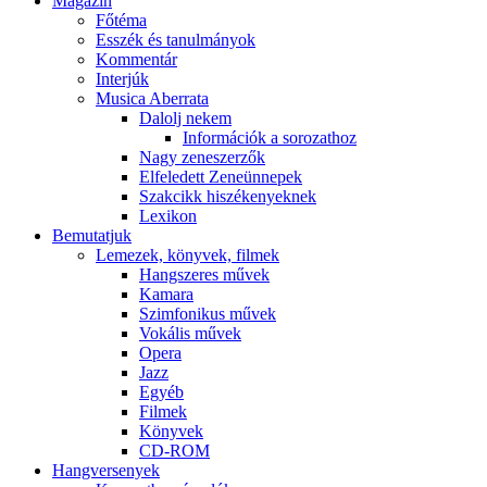
Magazin
Főtéma
Esszék és tanulmányok
Kommentár
Interjúk
Musica Aberrata
Dalolj nekem
Információk a sorozathoz
Nagy zeneszerzők
Elfeledett Zeneünnepek
Szakcikk hiszékenyeknek
Lexikon
Bemutatjuk
Lemezek, könyvek, filmek
Hangszeres művek
Kamara
Szimfonikus művek
Vokális művek
Opera
Jazz
Egyéb
Filmek
Könyvek
CD-ROM
Hangversenyek