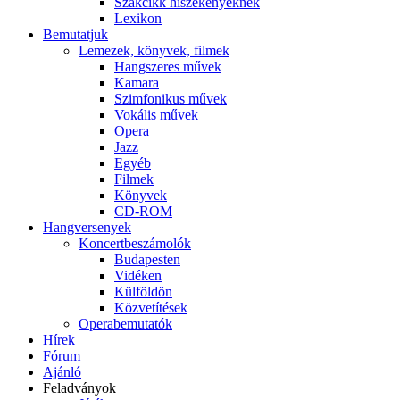
Szakcikk hiszékenyeknek
Lexikon
Bemutatjuk
Lemezek, könyvek, filmek
Hangszeres művek
Kamara
Szimfonikus művek
Vokális művek
Opera
Jazz
Egyéb
Filmek
Könyvek
CD-ROM
Hangversenyek
Koncertbeszámolók
Budapesten
Vidéken
Külföldön
Közvetítések
Operabemutatók
Hírek
Fórum
Ajánló
Feladványok