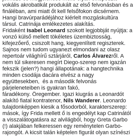
vokális akrobatikát produkált az első felvonásban és a
fináléban, ami miatt őt kell felsőfokon dicsérnem.
Hangi bravúrparádéjához kiérlelt mozgáskultúra
társul.
Catrinája e
mlékezetes alakítás.
Fridaként
Isabel Leonard
szokott legjobbját nyújtja: a
vonzó külső mellett tökéletes üzembiztosság,
kifejezőerő, csiszolt hang, kiegyenlített regiszterek.
Sajnos nem tudom ugyanezt elmondani az olasz
repertoár világhírű sztárjáról,
Carlos Álvarez
ről. A
nem túl sikeresen megírt Diego-szerep nem igazán
fekszik
(jelen?)
hangi állapotának:
a hangtechnika
minden csodája dacára
elvész
a nagy
együttesekben,
és a második felvonás
párjeleneteiben is gyakran fakó,
fáradékony.
Öregember.
Igazi kiugrás a Leonardót
alakító fiatal kontratenor,
Nils Wanderer
. Leonardo
tulajdonképpen kiesik a fősodorból, karakterszerep:
mások, így Frida mellett ő is engedélyt kap Catrinától
a visszalátogatásra az alvilágból, hogy Greta Garbo
(!) alakjában felkeressen egy reménytelen Garbo-
rajongót. A kicsit talán képtelen figurát olyan színészi