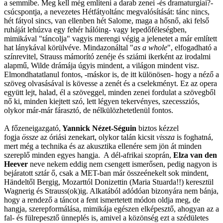
a semmibe. Meg kell még említeni a darab zenei -és dramaturgiai?-
csúcspontja, a nevezetes Hétfátyoltánc megvalósítását: tánc nincs,
hét fátyol sincs, van ellenben hét Salome, maga a hősnő, aki felső
ruháját lehúzva egy fehér hálóing- vagy lepedőféleségben,
mimikával "táncolja" vagyis merengi végig a jelenetet a már említett
hat lánykával körülvéve. Mindazonáltal "
as a whole
", elfogadható a
színrevitel, Strauss mámorító zenéje és sziámi ikerként az irodalmi
alapmű, Wilde drámája úgyis mindent, a világon mindent visz.
Elmondhatatlanul fontos, -máskor is, de itt különösen- hogy a néző a
szöveg olvasásával is kövesse a zenét és a cselekményt. Ez az opera
együtt lejt, halad, él a szöveggel, minden zenei fordulat a szövegből
nő ki, minden kiejtett szó, lett légyen tekervényes, szecessziós,
olykor már-már fárasztó, de nélkülözhetetlenül fontos.
A főzeneigazgató,
Yannick Nézet-Séguin
biztos kézzel
fogja
össze
az óriási zenekart, olykor talán kicsit
vissza
is foghatná,
mert még a technika és az akusztika ellenére sem jön át minden
szereplő minden egyes hangja. A dél-afrikai szoprán,
Elza van den
Heever
neve nekem eddig nem csengett ismerősen, pedig nagyon is
bejáratott sztár ő, csak a MET-ban már összeénekelt sok mindent,
Händeltől Bergig, Mozarttól Donizettin (Maria Stuarda!!) keresztül
Wagnerig és Strauss(ok)ig. Alkatából adódóan bizonyára nem bánja,
hogy a rendező a táncot a fent ismertetett módon oldja meg, de
hangja, szerepformálása, mimikája egészen elképesztő, ahogyan az a
fal- és fülrepesztő ünneplés is, amivel a közönség ezt a szédületes