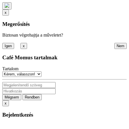
x
Megerősítés
Biztosan végrehajtja a műveletet?
x
Café Momus tartalmak
Tartalom
Mégsem
Rendben
x
Bejelentkezés