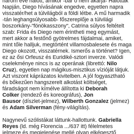
három éve halott, amikor -bár ő nem akarja- Halottak
Napján, Diego hívásának engedve, egyetlen napra
visszatér/het a túlvilágból a földi létbe. A mű harmadik
-tán leghangsúlyosabb- főszereplője a túlvilági
boszorkány-"fönökasszony", Catrina súlyos feltételt
szab: Frida és Diego nem érintheti meg egymást,
mert akkor a festőnő gyötrelmes fájdalmai, amiket,
mint tőle halljuk, megtörtént villamosbalesete és maga
Diego okozott, visszatérnek. Ismerős a történet? Igen,
ez az ősi Orfeusz és Euridiké-sztori inverze. Valódi
cselekménye nincs is az operának (librettó:
Nilo
Cruz
), egyetlen nap mágikus-misztikus vízióját látjuk.
Azt viszont káprázatos kivitelben. A jól fogyasztható
és bőkezűen hangszerelt alkotást költséget,
fáradságot nem kímélve állította ki
Deborah
Colker
(rendező és koreográfus),
Jon
Bausor
(díszlet-jelmez),
Wilberth Gonzalez
(jelmez)
és
Adam Silverman
(fény-világítás).
Nagynevű szólistákat láttunk-hallottunk.
Gabriella
Reyes
(ld. még Florencia .../637 itt) félelmetes
jelmeze és megjelenése mellé olyan elképesztő