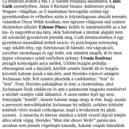
Új rendezőt avatott a MET a Salome felújítása alkalmából,
Claus
Guth
személyében. Jártas ő Richard Strauss -különösen pedig
Wagner- világában, az ő manhattani hercegnője ezúttal egy
gyerekkorában és vélhetően azóta is folytatólagosan abuzált teremtés
valamikor Oscar Wilde korában, erre egészen világosan utal számos
díszletelem (díszlet:
Etienne Pluss
), kellék és mindenekelőtt az a hat
kis- és nagyobb/acska lány, akik Saloménak a látottak alapján nem
túl szívderítő gyerekéveit jelenítik meg. Guth értelmezésében ő egy
gyerekkori traumákkal terhelt szocio- és pszichopata szörnyeteg
vagy inkább lény, egy folytonosan őt bámuló, reá vágyakozó,
szexéhes mostohaapa és egy ledér, sok mindent megélt, itt és most
éppen vérnarancs színű estélyiben (jelmez:
Ursula Kudrna
)
pezsgőt kortyolgató anya mellett. Utóbbi buzgón próbálja
elhessegetni urát a lányától, később szintén őmellé áll és buzgón
követeli Salome jussát a táncáért, amit Heródes esküvel odaígért:
Jochanaan fejét. Két szinten játszódik a cselekmény: "fent" és
"lent". Fent: Heródes palotájában és lent: a ciszternában, ahol
Jochanaant őrzik rabláncon és ami a palotaszint magasba emelésével
a nézőtér szintjén válik láthatóvá. A szent ember fejét így nem
felnyújtják "lentről", hanem Salome maga megy le érte, hogy azután
a perverzió netovábbjaként Jochanaan fej nélküli, székhez kötözött
testének véres nyakát csókolgassa, majd a leválasztott fej ajkát,
szemeit. A tetrarcha és hitvese mindezt a lefelé vezető lépcső tetején
állva nézik végig. Heródes
"Man töte dieses Weib!"
parancsára
azonban nem jönnek végrehajtó katonák, Salome csupán hátratűnik