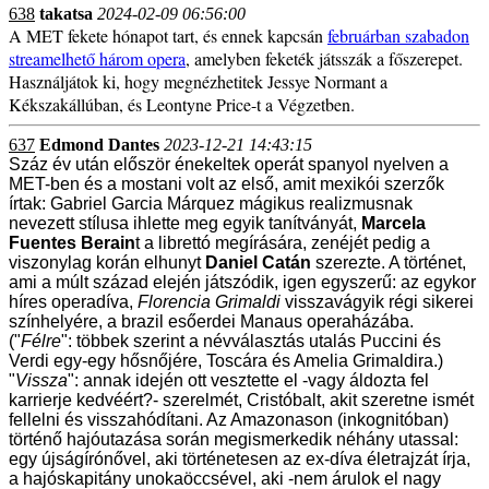
638
takatsa
2024-02-09 06:56:00
A MET fekete hónapot tart, és ennek kapcsán
februárban szabadon
streamelhető három opera
, amelyben feketék játsszák a főszerepet.
Használjátok ki, hogy megnézhetitek Jessye Normant a
Kékszakállúban, és Leontyne Price-t a Végzetben.
637
Edmond Dantes
2023-12-21 14:43:15
Száz év után először énekeltek operát spanyol nyelven a
MET-ben és a mostani volt az első, amit mexikói szerzők
írtak: Gabriel Garcia Márquez mágikus realizmusnak
nevezett stílusa ihlette meg egyik tanítványát,
Marcela
Fuentes Berain
t a librettó megírására, zenéjét pedig a
viszonylag korán elhunyt
Daniel Catán
szerezte. A történet,
ami a múlt század elején játszódik, igen egyszerű: az egykor
híres operadíva,
Florencia Grimaldi
visszavágyik régi sikerei
színhelyére, a brazil esőerdei Manaus operaházába.
("
Félre
": többek szerint a névválasztás utalás Puccini és
Verdi egy-egy hősnőjére, Toscára és Amelia Grimaldira.)
"
Vissza
": annak idején ott vesztette el -vagy áldozta fel
karrierje kedvéért?- szerelmét, Cristóbalt, akit szeretne ismét
fellelni és visszahódítani. Az Amazonason (inkognitóban)
történő hajóutazása során megismerkedik néhány utassal:
egy újságírónővel, aki történetesen az ex-díva életrajzát írja,
a hajóskapitány unokaöccsével, aki -nem árulok el nagy