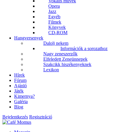
Vokális művek
Opera
Jazz
Egyéb
Filmek
Könyvek
CD-ROM
Hangversenyek
Dalolj nekem
Információk a sorozathoz
Nagy zeneszerzők
Elfeledett Zeneünnepek
Szakcikk hiszékenyeknek
Lexikon
Hírek
Fórum
Ajánló
Játék
Kimernya?
Galéria
Blog
Bejelentkezés
Regisztráció