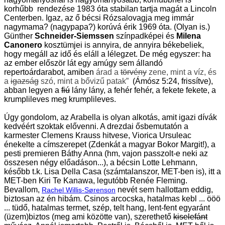
korhűbb rendezése 1983 óta stabilan tartja magát a Lincoln
Centerben. Igaz, az ő bécsi Rózsalovagja meg immár
nagymama? (nagypapa?) korúvá érik 1969 óta. (Olyan is.)
Günther
Schneider-Siemssen
színpadképei és
Milena
Canonero
kosztümjei is annyira, de annyira békebeliek,
hogy megáll az idő és eláll a lélegzet. De még egyszer: ha
az ember először lát egy amúgy sem állandó
repertoárdarabot, amiben
árad a
törvény
zene, mint a víz, és
a
igazság
szó, mint a bővizű patak”
(Ámósz 5:24, frissítve),
abban legyen a
fiú
lány lány, a fehér fehér, a fekete fekete, a
krumplileves meg krumplileves.
Úgy gondolom, az Arabella is olyan alkotás, amit igazi dívák
kedvéért szoktak elővenni. A drezdai ősbemutatón a
karmester Clemens Krauss hitvese, Viorica Ursuleac
énekelte a címszerepet (Zdenkát a magyar Bokor Margit!), a
pesti premieren Báthy Anna (hm, vajon passzolt-e neki az
összesen négy előadáson...), a bécsin Lotte Lehmann,
később t.k. Lisa Della Casa (számtalanszor, MET-ben is), itt a
MET-ben Kiri Te Kanawa, legutóbb Renée Fleming.
Bevallom,
nevét sem hallottam eddig,
Rachel Willis-Sørenson
biztosan az én hibám. Csinos arcocska, hatalmas kebl ... ööö
... tüdő, hatalmas termet, szép, telt hang, lent-fent
egyaránt
(üzem)biztos
(
meg ami közötte van), szerethető
kiselefánt