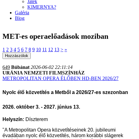
Játék
KIMERNYA?
Galéria
Blog
MET-es operaelőadások moziban
1
2
3
4
5
6
7
8
9
10
11
12
13
>
»
649
Búbánat
2026-06-02 22:11:14
URÁNIA NEMZETI FILMSZÍNHÁZ
METROPOLITAN OPERA ÉLŐBEN HD-BEN 2026/27
Nyolc élő közvetítés a Metből a 2026/27-es szezonban
2026. október 3. - 2027. június 13.
Helyszín:
Díszterem
"A Metropolitan Opera közvetítéseinek 20. jubileumi
évadában nyolc élő közvetítés, három korábbi slágerek