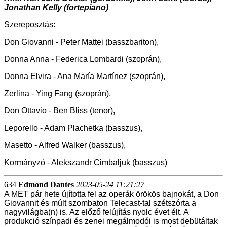
Jonathan Kelly (fortepiano)
Szereposztás:
Don Giovanni - Peter Mattei (basszbariton),
Donna Anna - Federica Lombardi (szoprán),
Donna Elvira - Ana María Martínez (szoprán),
Zerlina - Ying Fang (szoprán),
Don Ottavio - Ben Bliss (tenor),
Leporello - Adam Plachetka (basszus),
Masetto - Alfred Walker (basszus),
Kormányzó - Alekszandr Cimbaljuk (basszus)
634
Edmond Dantes
2023-05-24 11:21:27
A MET pár hete újította fel az operák örökös bajnokát, a Don
Giovannit és múlt szombaton Telecast-tal szétszórta a
nagyvilágba(n) is. Az előző felújítás nyolc évet élt. A
produkció színpadi és zenei megálmodói is most debütáltak