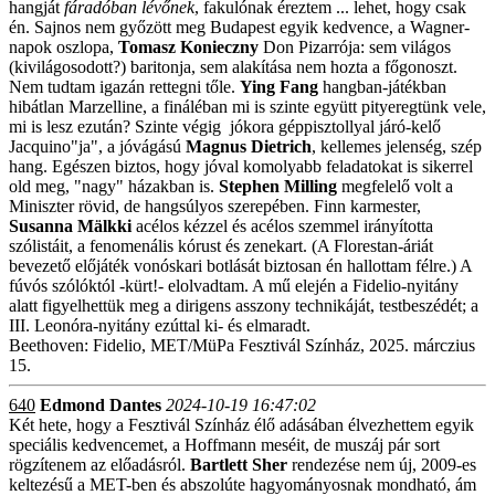
hangját
fáradóban lévőnek
, fakulónak éreztem ... lehet, hogy csak
én. Sajnos nem győzött meg Budapest egyik kedvence, a Wagner-
napok oszlopa,
Tomasz Konieczny
Don Pizarrója: sem világos
(kivilágosodott?) baritonja, sem alakítása nem hozta a főgonoszt.
Nem tudtam igazán rettegni tőle.
Ying Fang
hangban-játékban
hibátlan Marzelline, a fináléban mi is szinte együtt pityeregtünk vele,
mi is lesz ezután? Szinte végig jókora géppisztollyal járó-kelő
Jacquino"ja", a jóvágású
Magnus Dietrich
, kellemes jelenség, szép
hang. Egészen biztos, hogy jóval komolyabb feladatokat is sikerrel
old meg, "nagy" házakban is.
Stephen Milling
megfelelő volt a
Miniszter rövid, de hangsúlyos szerepében. Finn karmester,
Susanna Mälkki
acélos kézzel és acélos szemmel irányította
szólistáit, a fenomenális kórust és zenekart. (A Florestan-áriát
bevezető előjáték vonóskari botlását biztosan én hallottam félre.) A
fúvós szólóktól -kürt!- elolvadtam. A mű elején a Fidelio-nyitány
alatt figyelhettük meg a dirigens asszony technikáját, testbeszédét; a
III. Leonóra-nyitány ezúttal ki- és elmaradt.
Beethoven: Fidelio, MET/MüPa Fesztivál Színház, 2025. márczius
15.
640
Edmond Dantes
2024-10-19 16:47:02
Két hete, hogy a Fesztivál Színház élő adásában élvezhettem egyik
speciális kedvencemet, a Hoffmann meséit, de muszáj pár sort
rögzítenem az előadásról.
Bartlett Sher
rendezése nem új, 2009-es
keltezésű a MET-ben és abszolúte hagyományosnak mondható, ám