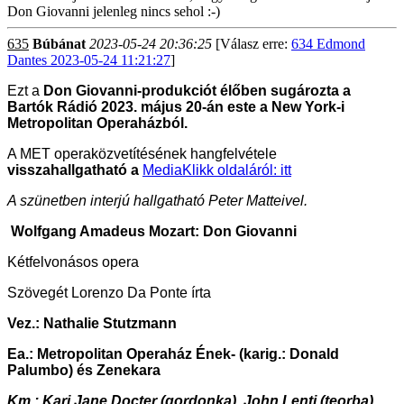
Don Giovanni jelenleg nincs sehol :-)
635
Búbánat
2023-05-24 20:36:25
[Válasz erre:
634 Edmond
Dantes 2023-05-24 11:21:27
]
Ezt a
Don Giovanni-produkciót élőben sugározta a
Bartók Rádió 2023. május 20-án este a New York-i
Metropolitan Operaházból.
A MET operaközvetítésének hangfelvétele
visszahallgatható a
MediaKlikk oldaláról: itt
A szünetben interjú hallgatható Peter Matteivel.
Wolfgang Amadeus Mozart: Don Giovanni
Kétfelvonásos opera
Szövegét Lorenzo Da Ponte írta
Vez.: Nathalie Stutzmann
Ea.: Metropolitan Operaház Ének- (karig.: Donald
Palumbo) és Zenekara
Km.: Kari Jane Docter (gordonka), John Lenti (teorba),