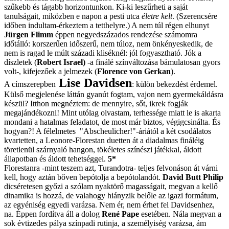
szűkebb és tágabb horizontunkon. Ki-ki leszűrheti a saját
tanulságait, miközben e napon a pesti utca
életre kelt
. (Szerencsére
időben indultam-érkeztem a tetthelyre.) A nem túl régen elhunyt
Jürgen Flimm
éppen negyedszázados rendezése számomra
időtálló: korszerűen időszerű, nem túloz, nem önkényeskedik, de
nem is ragad le múlt századi kliséknél: jól fogyasztható. Jók a
díszletek (
Robert Israel)
-a finálé színváltozása bámulatosan gyors
volt-, kifejezőek a jelmezek (
Florence von Gerkan
).
Lise Davidsen
A címszerepben
: külön bekezdést érdemel.
Külső megjelenése láttán gyanút fogtam, vajon nem gyermekáldásra
készül? Itthon megnéztem: de mennyire, sőt, ikrek fogják
megajándékozni! Mint utólag olvastam, terhessége miatt le is akarta
mondani a hatalmas feladatot, de most már biztos, végigcsinálta. És
hogyan?! A félelmetes "Abscheulicher!"-áriától a két csodálatos
kvartetten, a Leonore-Florestan duetten át a diadalmas fináléig
töretlenül szárnyaló hangon, tökéletes színészi játékkal, áldott
állapotban és áldott tehetséggel.
5*
Florestanra -mint teszem azt, Turandotra- teljes felvonáson át várni
kell, hogy aztán bőven bepótolja a bepótolandót.
David Butt Philip
dicséretesen győzi a szólam nyaktörő magasságait, megvan a kellő
dinamika is hozzá, de valahogy hiányzik belőle az igazi formátum,
az egyéniség egyedi varázsa. Nem ér, nem érhet fel Davidsenhez,
na. Éppen fordítva áll a dolog
René Pape
esetében. Nála megvan a
sok évtizedes pálya színpadi rutinja, a személyiség varázsa, ám