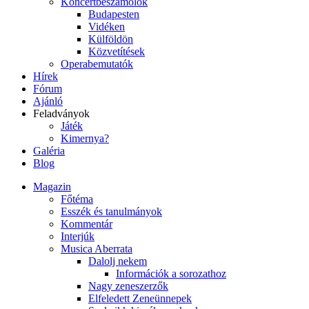
Koncertbeszámolók
Budapesten
Vidéken
Külföldön
Közvetítések
Operabemutatók
Hírek
Fórum
Ajánló
Feladványok
Játék
Kimernya?
Galéria
Blog
Magazin
Főtéma
Esszék és tanulmányok
Kommentár
Interjúk
Musica Aberrata
Dalolj nekem
Információk a sorozathoz
Nagy zeneszerzők
Elfeledett Zeneünnepek