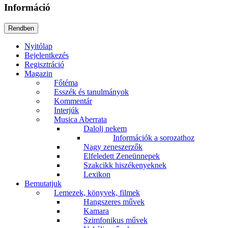
Információ
Nyitólap
Bejelentkezés
Regisztráció
Magazin
Főtéma
Esszék és tanulmányok
Kommentár
Interjúk
Musica Aberrata
Dalolj nekem
Információk a sorozathoz
Nagy zeneszerzők
Elfeledett Zeneünnepek
Szakcikk hiszékenyeknek
Lexikon
Bemutatjuk
Lemezek, könyvek, filmek
Hangszeres művek
Kamara
Szimfonikus művek