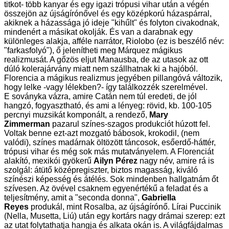
titkot- több kanyar és egy igazi trópusi vihar után a végén
összejön az újságírónővel és egy középkorú házaspárral,
akiknek a házassága jó ideje "kihűlt" és folyton civakodnak,
mindenért a másikat okolják. És van a darabnak egy
különleges alakja, afféle narrátor, Riolobo (ez is beszélő név:
"farkasfolyó"), ő jelenítheti meg Márquez mágikus
realizmusát. A gőzös eljut Manausba, de az utasok az ott
dúló kolerajárvány miatt nem szállhatnak ki a hajóból.
Florencia a mágikus realizmus jegyében pillangóvá változik,
hogy lelke -vagy lélekben?- így találkozzék szerelmével.
E soványka vázra, amire Catán nem túl eredeti, de jól
hangzó, fogyasztható, és ami a lényeg: rövid, kb. 100-105
percnyi muzsikát komponált, a rendező,
Mary
Zimmerman
pazarul színes-szagos produkciót húzott fel.
Voltak benne ezt-azt mozgató bábosok, krokodil, (nem
valódi), színes madárnak öltözött táncosok, esőerdő-háttér,
trópusi vihar és még sok más mutatványelem. A Florenciát
alakító, mexikói gyökerű
Ailyn Pérez
nagy név, amire rá is
szolgál: átütő középregiszter, biztos magasság, kiváló
színészi képesség és átélés. Sok mindenben hallgatnám őt
szívesen. Az övével csaknem egyenértékű a feladat és a
teljesítmény, amit a "seconda donna",
Gabriella
Reyes
produkál, mint
Rosalba, az
újságírónő. Lírai Puccinik
(Nella, Musetta, Liú) után egy kortárs nagy drámai szerep: ezt
az utat folytathatja hangja és alkata okán is. A világfájdalmas