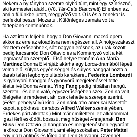
Nekem a nyitányban szemre olybá tűnt, mint egy színésznő,
aki karmestert alakít. (Vö.
Tár-Cate Blanchett
) Ellenben az,
ami a fülünkbe jutott, meggyőző volt. Ő is és a zenekar is
perfektül beszél Mozartul. Különleges zamata volt a
fortepiano continuónak.
Ha azt írtam feljebb, hogy a Don Giovanni macsó-opera,
akkor ez erre az előadásra nem egészen áll. A hölgyszakaszt
éreztem erősebbnek, sőt: nagyon erősnek, az urak között
pedig furcsamód Don Ottavio és a Kormányzó volt a két
legmacsóbb szereplő. Első helyre tenném
Ana María
Martinez
Donna Elviráját: akárha egy Lorca-drámából lépett
volna elő, súlyos egyéniséggel és súlyos hanggal hozta a
darab talán legbonyolultabb karakterét.
Federica Lombardi
is gyönyörű hanggal és gyönyörű megjelenéssel tette
élettelivé Donna Annát.
Ying Fang
pedig hibátlan hangú,
szeretni- és ölelnivaló, egyszerűségében szexi Zerlina volt,
ölelgette is rendesen, aki csak tehette a szerepe szerint.
(
Félre
: pehelysúlyú kínai Zerlinánk afro-amerikai Masettót
kapott a pókhasú, darabos
Alfred Walker
személyében.
Érdekes párt alkottak.) Mint már említettem, ez alkalommal
igazi férfi esküdött bosszút meg hűséget Annájának:
Ben
Bliss
Don Ottavio-ja hangban és megjelenésben egyaránt
lekörözte Don Giovannit, ami elég szokatlan.
Peter Mattei
egy igazi antihős és főleg anti-Don Giovanni. Ötvenhét