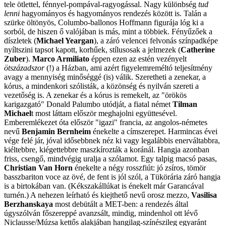
tele ötlettel, fénnyel-pompával-ragyogással. Nagy különbség
tud
lenni
hagyományos és hagyományos rendezés között is. Talán a
szürke öltönyös, Columbo-ballonos Hoffmann figurája lóg ki a
sorból, de hiszen ő valójában is más, mint a többiek. Fényűzőek a
díszletek (
Michael Yeargan
), a záró velencei felvonás színpadképe
nyíltszini tapsot kapott, korhűek, stílusosak a jelmezek (
Catherine
Zuber
).
Marco Armiliato
éppen ezen az estén vezényelt
ötszázadszor
(!) a Házban, ami azért figyelemreméltó teljesítmény
avagy a mennyiség minőséggé (is) válik. Szeretheti a zenekar, a
kórus, a mindenkori szólisták, a közönség és nyilván szereti a
vezetőség is. A zenekar és a kórus is remekelt, az "örökös
karigazgató" Donald Palumbo utódját, a fiatal német
Tilman
Michael
t most láttam először meghajolni együttesével.
Emberemlékezet óta először "igazi" francia, az angolos-németes
nevű
Benjamin Bernheim
énekelte a címszerepet. Harmincas évei
vége felé jár, jóval idősebbnek néz ki vagy legalábbis enerváltabbra,
kiéltebbre, kiégettebbre maszkírozták a koránál. Hangja azonban
friss, csengő, mindvégig uralja a szólamot. Egy talpig macsó pasas,
Christian Van Horn
énekelte a négy rosszfiút: jó zsíros, tömör
basszbariton voce az övé, de fent is jól szól, a Tükörária záró hangja
is a birtokában van. (Kékszakállúkat is énekelt már Garancával
turnén.) A nehezen leírható és kiejthető nevű orosz mezzo,
Vasilisa
Berzhanskaya
most debütált a MET-ben: a rendezés által
úgyszólván főszereppé avanzsált, mindig, mindenhol ott lévő
Niclausse/Múzsa kettős alakjában hangilag-színészileg egyaránt