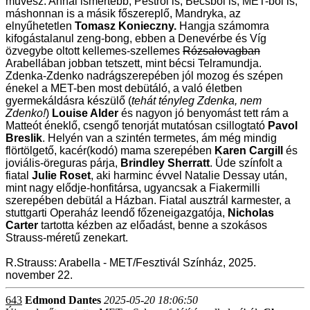
művész. Annál ismertebb, Pestről is, Bécsből is, MET-ből is,
máshonnan is a másik főszereplő, Mandryka, az
elnyűhetetlen
Tomasz Konieczny.
Hangja számomra
kifogástalanul zeng-bong, ebben a Denevérbe és Víg
özvegybe oltott kellemes-szellemes
Rózsalovagban
Arabellában jobban tetszett, mint bécsi Telramundja.
Zdenka-Zdenko nadrágszerepében jól mozog és szépen
énekel a MET-ben most debütáló, a való életben
gyermekáldásra készülő (
tehát tényleg Zdenka, nem
Zdenko!
)
Louise Alder
és nagyon jó benyomást tett rám a
Matteót éneklő, csengő tenorját mutatósan csillogtató
Pavol
Breslik
. Helyén van a szintén termetes, ám még mindig
flörtölgető, kacér(kodó) mama szerepében
Karen Cargill
és
joviális-öreguras párja,
Brindley Sherratt
. Üde színfolt a
fiatal
Julie Roset
, aki harminc évvel Natalie Dessay után,
mint nagy elődje-honfitársa, ugyancsak a Fiakermilli
szerepében debütál a Házban. Fiatal ausztrál karmester, a
stuttgarti Operaház leendő főzeneigazgatója,
Nicholas
Carter
tartotta kézben az előadást, benne a szokásos
Strauss-méretű zenekart.
R.Strauss: Arabella - MET/Fesztivál Színház, 2025.
november 22.
643
Edmond Dantes
2025-05-20 18:06:50