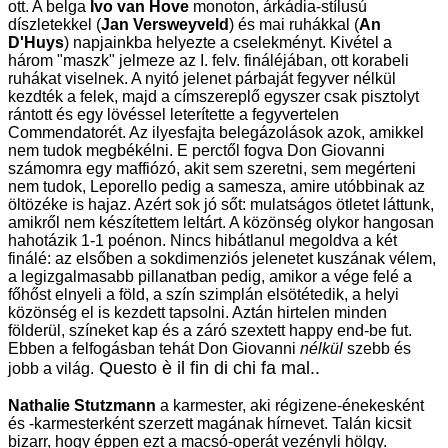
ott. A belga
Ivo van Hove
monoton, árkádia-stílusú
díszletekkel (
Jan Versweyveld
) és mai ruhákkal (
An
D'Huys
) napjainkba helyezte a cselekményt. Kivétel a
három "maszk" jelmeze az I. felv. fináléjában, ott korabeli
ruhákat viselnek. A nyitó jelenet párbaját fegyver nélkül
kezdték a felek, majd a címszereplő egyszer csak pisztolyt
rántott és egy lövéssel leterítette a fegyvertelen
Commendatorét. Az ilyesfajta belegázolások azok, amikkel
nem tudok megbékélni. E perctől fogva Don Giovanni
számomra egy maffiózó, akit sem szeretni, sem megérteni
nem tudok, Leporello pedig a samesza, amire utóbbinak az
öltözéke is hajaz. Azért sok jó sőt: mulatságos ötletet láttunk,
amikről nem készítettem leltárt. A közönség olykor hangosan
hahotázik 1-1 poénon. Nincs hibátlanul megoldva a két
finálé: az elsőben a sokdimenziós jelenetet kuszának vélem,
a legizgalmasabb pillanatban pedig, amikor a vége felé a
főhőst elnyeli a föld, a szín szimplán elsötétedik, a helyi
közönség el is kezdett tapsolni. Aztán hirtelen minden
földerül, színeket kap és a záró szextett happy end-be fut.
Ebben a felfogásban tehát Don Giovanni
nélkül
szebb és
Questo è il fin di chi fa mal..
jobb a világ.
Nathalie Stutzmann
a karmester, aki régizene-énekesként
és -karmesterként szerzett magának hírnevet. Talán kicsit
bizarr, hogy éppen ezt a macsó-operát vezényli hölgy.