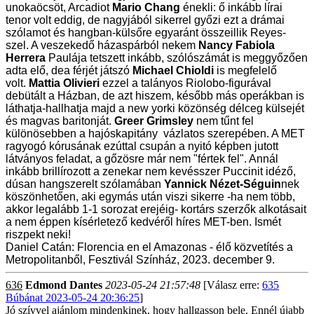
unokaöcsöt, Arcadiot
Mario Chang
énekli: ő inkább lírai
tenor volt eddig, de nagyjából sikerrel győzi ezt a drámai
szólamot és hangban-külsőre egyaránt összeillik Reyes-
szel. A veszekedő házaspárból nekem
Nancy Fabiola
Herrera
Paulája tetszett inkább, szólószámát is meggyőzően
adta elő, dea férjét játszó
Michael Chioldi
is megfelelő
volt.
Mattia Olivieri
ezzel a talányos Riolobo-figurával
debütált a Házban, de azt hiszem, később más operákban is
láthatja-hallhatja majd a new yorki közönség délceg külsejét
és magvas baritonját.
Greer Grimsley
nem tűnt fel
különösebben a hajóskapitány vázlatos szerepében. A MET
ragyogó kórusának ezúttal csupán a nyitó képben jutott
látványos feladat, a gőzösre már nem "fértek fel". Annál
inkább brillírozott a zenekar nem kevésszer Puccinit idéző,
dúsan hangszerelt szólamában
Yannick Nézet-Séguin
nek
köszönhetően, aki egymás után viszi sikerre -ha nem több,
akkor legalább 1-1 sorozat erejéig- kortárs szerzők alkotásait
a nem éppen kísérletező kedvéről híres MET-ben. Ismét
riszpekt neki!
Daniel Catán: Florencia en el Amazonas - élő közvetítés a
Metropolitanből, Fesztivál Színház, 2023. december 9.
636
Edmond Dantes
2023-05-24 21:57:48
[Válasz erre:
635
Búbánat 2023-05-24 20:36:25
]
Jó szívvel ajánlom mindenkinek, hogy hallgasson bele. Ennél újabb