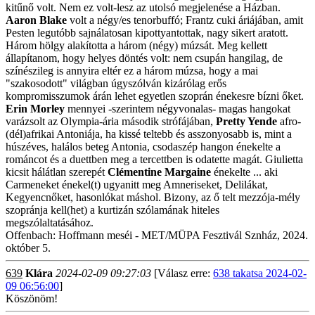
kitűnő volt. Nem ez volt-lesz az utolsó megjelenése a Házban.
Aaron Blake
volt a négy/es tenorbuffó; Frantz cuki áriájában, amit
Pesten legutóbb sajnálatosan kipottyantottak, nagy sikert aratott.
Három hölgy alakította a három (négy) múzsát. Meg kellett
állapítanom, hogy helyes döntés volt: nem csupán hangilag, de
színészileg is annyira eltér ez a három múzsa, hogy a mai
"szakosodott" világban úgyszólván kizárólag erős
kompromisszumok árán lehet egyetlen szoprán énekesre bízni őket.
Erin Morley
mennyei -szerintem négyvonalas- magas hangokat
varázsolt az Olympia-ária második strófájában,
Pretty Yende
afro-
(dél)afrikai Antoniája, ha kissé teltebb és asszonyosabb is, mint a
húszéves, halálos beteg Antonia, csodaszép hangon énekelte a
románcot és a duettben meg a tercettben is odatette magát. Giulietta
kicsit hálátlan szerepét
Clémentine Margaine
énekelte ... aki
Carmeneket énekel(t) ugyanitt meg Amneriseket, Delilákat,
Kegyencnőket, hasonlókat máshol. Bizony, az ő telt mezzója-mély
szopránja kell(het) a kurtizán szólamának hiteles
megszólaltatásához.
Offenbach: Hoffmann meséi - MET/MÜPA Fesztivál Sznház, 2024.
október 5.
639
Klára
2024-02-09 09:27:03
[Válasz erre:
638 takatsa 2024-02-
09 06:56:00
]
Köszönöm!