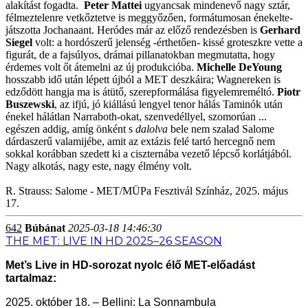
alakítást fogadta.
Peter Mattei
ugyancsak mindenevő nagy sztár,
félmeztelenre vetkőztetve is meggyőzően, formátumosan énekelte-
játszotta Jochanaant. Heródes már az előző rendezésben is
Gerhard
Siegel
volt: a hordószerű jelenség -érthetően- kissé groteszkre vette a
figurát, de a fajsúlyos, drámai pillanatokban megmutatta, hogy
érdemes volt őt átemelni az új produkcióba.
Michelle DeYoung
hosszabb idő után lépett újból a MET deszkáira; Wagnereken is
edződött hangja ma is átütő, szerepformálása figyelemreméltó.
Piotr
Buszewski
, az ifjú, jó kiállású lengyel tenor hálás Taminók után
énekel hálátlan Narraboth-okat, szenvedéllyel, szomorúan ...
egészen addig, amíg önként s
dalolva
bele nem szalad Salome
dárdaszerű valamijébe, amit az extázis felé tartó hercegnő nem
sokkal korábban szedett ki a ciszternába vezető lépcső korlátjából.
Nagy alkotás, nagy este, nagy élmény volt.
R. Strauss: Salome - MET/MÜPa Fesztivál Színház, 2025. május
17.
642
Búbánat
2025-03-18 14:46:30
THE MET: LIVE IN HD 2025–26 SEASON
Met’s Live in HD-sorozat nyolc élő MET-előadást
tartalmaz:
2025. október 18. – Bellini: La Sonnambula