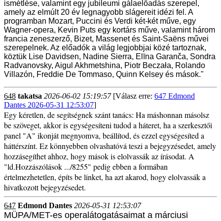
ismétlése, valamint egy jubileumi gálaelőadás szerepel,
amely az elmúlt 20 év legnagyobb slágereit idézi fel. A
programban Mozart, Puccini és Verdi két-két műve, egy
Wagner-opera, Kevin Puts egy kortárs műve, valamint három
francia zeneszerző, Bizet, Massenet és Saint-Saëns művei
szerepelnek. Az előadók a világ legjobbjai közé tartoznak,
köztük Lise Davidsen, Nadine Sierra, Elīna Garanča, Sondra
Radvanovsky, Aigul Akhmetshina, Piotr Beczała, Rolando
Villazón, Freddie De Tommaso, Quinn Kelsey és mások."
648
takatsa
2026-06-02 15:19:57
[Válasz erre:
647 Edmond
Dantes 2026-05-31 12:53:07
]
Egy kéretlen, de segítségnek szánt tanács: Ha máshonnan másolsz
be szöveget, akkor is egységesíteni tudod a háteret, ha a szerkesztői
panel "A" ikonját megnyomva, beállítod, és ezzel egységesíted a
háttérszínt. Ez könnyebben olvashatóvá teszi a bejegyzésedet, amely
hozzásegíthet ahhoz, hogy mások is elolvassák az írásodat. A
"ld.Hozzászólások .../8255" pedig ebben a formában
értelmezhetetlen, építs be linket, ha azt akarod, hogy elolvassák a
hivatkozott bejegyzésedet.
647
Edmond Dantes
2026-05-31 12:53:07
MÜPA/MET-es operalátogatásaimat
a márciusi