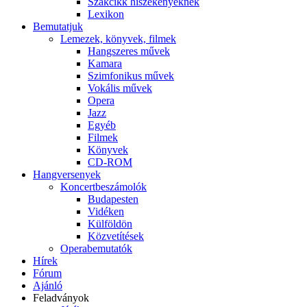
Szakcikk hiszékenyeknek
Lexikon
Bemutatjuk
Lemezek, könyvek, filmek
Hangszeres művek
Kamara
Szimfonikus művek
Vokális művek
Opera
Jazz
Egyéb
Filmek
Könyvek
CD-ROM
Hangversenyek
Koncertbeszámolók
Budapesten
Vidéken
Külföldön
Közvetítések
Operabemutatók
Hírek
Fórum
Ajánló
Feladványok