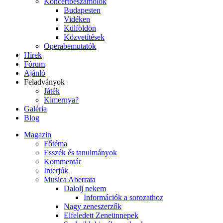
Koncertbeszámolók
Budapesten
Vidéken
Külföldön
Közvetítések
Operabemutatók
Hírek
Fórum
Ajánló
Feladványok
Játék
Kimernya?
Galéria
Blog
Magazin
Főtéma
Esszék és tanulmányok
Kommentár
Interjúk
Musica Aberrata
Dalolj nekem
Információk a sorozathoz
Nagy zeneszerzők
Elfeledett Zeneünnepek