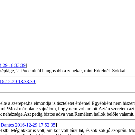
2-29 18:33:39
]
zéplágé, 2. Puccininál hangosabb a zenekar, mint Erkelnél. Sokkal.
16-12-29 18:33:39
]
elte a szerepet,ha elmondja is tiszteletet érdemel.Egyébként nem hisz
 Mimit!Most már pláne sajnálom, hogy nem voltam ott.Aztán szeretem a
ek nehézsége.Azt pedig biztos adva van.Remélem hallok belőle valamit.
Dantes 2016-12-29 17:52:35
]
stb. Még akkor is volt, amikor volt társulat, és sok-sok jó szoprán. Mos