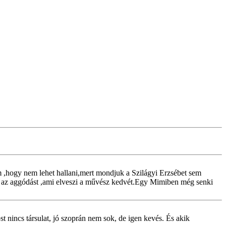
em ,hogy nem lehet hallani,mert mondjuk a Szilágyi Erzsébet sem
zt az aggódást ,ami elveszi a művész kedvét.Egy Mimiben még senki
t nincs társulat, jó szoprán nem sok, de igen kevés. És akik