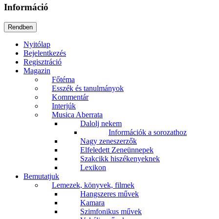
Információ
Nyitólap
Bejelentkezés
Regisztráció
Magazin
Főtéma
Esszék és tanulmányok
Kommentár
Interjúk
Musica Aberrata
Dalolj nekem
Információk a sorozathoz
Nagy zeneszerzők
Elfeledett Zeneünnepek
Szakcikk hiszékenyeknek
Lexikon
Bemutatjuk
Lemezek, könyvek, filmek
Hangszeres művek
Kamara
Szimfonikus művek