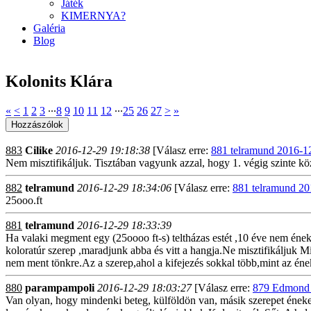
Játék
KIMERNYA?
Galéria
Blog
Kolonits Klára
«
<
1
2
3
∙∙∙
8
9
10
11
12
∙∙∙
25
26
27
>
»
883
Cilike
2016-12-29 19:18:38
[Válasz erre:
881 telramund 2016-1
Nem misztifikáljuk. Tisztában vagyunk azzal, hogy 1. végig szinte kö
882
telramund
2016-12-29 18:34:06
[Válasz erre:
881 telramund 20
25ooo.ft
881
telramund
2016-12-29 18:33:39
Ha valaki megment egy (25oooo ft-s) teltházas estét ,10 éve nem ének
koloratúr szerep ,maradjunk abba és vitt a hangja.Ne misztifikáljuk
nem ment tönkre.Az a szerep,ahol a kifejezés sokkal több,mint az én
880
parampampoli
2016-12-29 18:03:27
[Válasz erre:
879 Edmond 
Van olyan, hogy mindenki beteg, külföldön van, másik szerepet énekel 