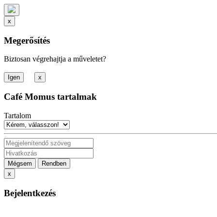
x
Megerősítés
Biztosan végrehajtja a műveletet?
x
Café Momus tartalmak
Tartalom
Mégsem
Rendben
x
Bejelentkezés