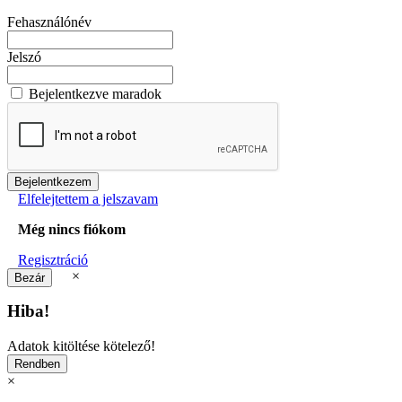
Fehasználónév
Jelszó
Bejelentkezve maradok
Elfelejtettem a jelszavam
Még nincs fiókom
Regisztráció
×
Hiba!
Adatok kitöltése kötelező!
×