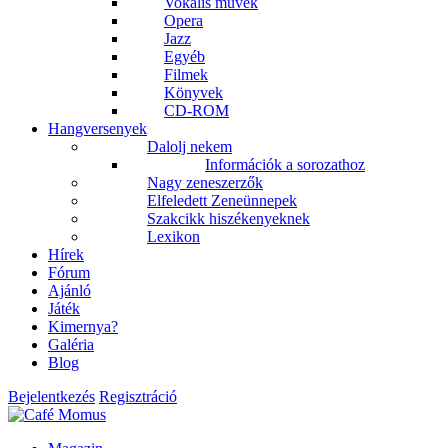
Vokális művek
Opera
Jazz
Egyéb
Filmek
Könyvek
CD-ROM
Hangversenyek
Dalolj nekem
Információk a sorozathoz
Nagy zeneszerzők
Elfeledett Zeneünnepek
Szakcikk hiszékenyeknek
Lexikon
Hírek
Fórum
Ajánló
Játék
Kimernya?
Galéria
Blog
Bejelentkezés
Regisztráció