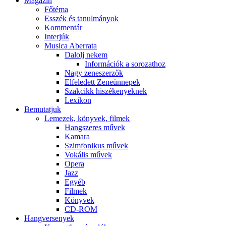
Magazin
Főtéma
Esszék és tanulmányok
Kommentár
Interjúk
Musica Aberrata
Dalolj nekem
Információk a sorozathoz
Nagy zeneszerzők
Elfeledett Zeneünnepek
Szakcikk hiszékenyeknek
Lexikon
Bemutatjuk
Lemezek, könyvek, filmek
Hangszeres művek
Kamara
Szimfonikus művek
Vokális művek
Opera
Jazz
Egyéb
Filmek
Könyvek
CD-ROM
Hangversenyek