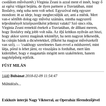
csodálom művészetét.) Virginia Zeani is azzal ment el innét, hogy ő
az egész világot bejárta, de ilyen partnere a Traviatában, mint
Ilosfalvy, még soha nem volt sehol. Egyszóval még egyszer
mondom: itt az ideje, hogy megbecsüljük azt, ami a miénk. Mert
van-e sértőbb dolog egy művész számára, mintha nagyszerű
teljesítményét középszerűként jellemzi valaki? Szó sincs róla,
Virginia Zeani remekül énekelt a Traviatában, de állítani merem,
hogy Ilosfalvy még jobb volt nála. Az ifjú kritikus nyilván azt hiszi,
hogy akkor szerez magának tekintélyt, ha nem nagyon lelkesedik,
ha csínján bánik a dicséretekkel, (főként ha magyar művészekről
van szó), — 'csakhogy szerelmetes fiam evvel a módszerrel, mint
látja, pórul is lehet járni, ez visszájára is fordulhat, mert lám
kiderülhet, hogy e magatartás mögött nem szakértelem, hanem
nagyképűség rejtőzik.
FÜST MILÁN
1440
Búbánat
2018-02-09 11:54:47
Múltidézés...
Exkluzív interjú Nagy Viktorral, az Operaház főrendezőjével