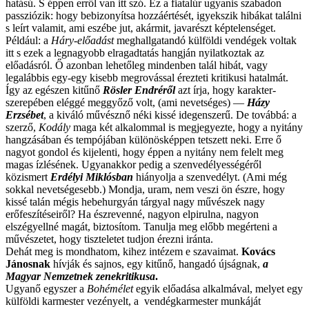
hatású. S éppen erről van itt szó. Ez a fiatalúr ugyanis szabadon
passziózik: hogy bebizonyítsa hozzáértését, igyekszik hibákat találni
s leírt valamit, ami eszébe jut, akármit, javarészt képtelenséget.
Például: a
Háry-előadást
meghallgatandó külföldi vendégek voltak
itt s ezek a legnagyobb elragadtatás hangján nyilatkoztak az
előadásról. Ő azonban lehetőleg mindenben talál hibát, vagy
legalábbis egy-egy kisebb megrovással érezteti kritikusi hatalmát.
Így az egészen kitűnő
Rösler Endréről
azt írja, hogy karakter-
szerepében eléggé meggyőző volt, (ami nevetséges) —
Házy
Erzsébet
, a kiváló művésznő néki kissé idegenszerű. De továbbá: a
szerző,
Kodály
maga két alkalommal is megjegyezte, hogy a nyitány
hangzásában és tempójában különösképpen tetszett neki. Erre ő
nagyot gondol és kijelenti, hogy éppen a nyitány nem felelt meg
magas ízlésének. Ugyanakkor pedig a szenvedélyességéről
közismert
Erdélyi Miklósban
hiányolja a szenvedélyt. (Ami még
sokkal nevetségesebb.) Mondja, uram, nem veszi ön észre, hogy
kissé talán mégis hebehurgyán tárgyal nagy művészek nagy
erőfeszítéseiről? Ha észrevenné, nagyon elpirulna, nagyon
elszégyellné magát, biztosítom. Tanulja meg előbb megérteni a
művészetet, hogy tiszteletet tudjon érezni iránta.
Dehát meg is mondhatom, kihez intézem e szavaimat.
Kovács
Jánosnak
hívják és sajnos, egy kitűnő, hangadó újságnak,
a
Magyar Nemzetnek zenekritikusa
.
Ugyanő egyszer a
Bohémélet
egyik előadása alkalmával, melyet egy
külföldi karmester vezényelt, a vendégkarmester munkáját