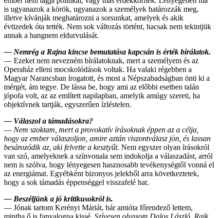
ember nem tagja politikai, vagy más érdekkörnek. Lényegében ma
is ugyanazok a körök, ugyanazok a személyek határozzák meg,
illetve kívánják meghatározni a sorsunkat, amelyek és akik
évtizedek óta tették. Nem sok változás történt, hacsak nem tekintjük
annak a hangnem eldurvulását.
— Nemrég a Rajna kincse bemutatása kapcsán is érték bírálatok.
— Ezeket nem nevezném bírálatoknak, mert a személyem és az
Operaház elleni mocskolódások voltak. Ha valaki régebben a
Magyar Narancsban írogatott, és most a Népszabadságban önti ki a
mérgét, ám tegye. De lássa be, hogy ami az előbbi esetben talán
jópofa volt, az az említett napilapban, amelyik amúgy szereti, ha
objektívnek tartják, egyszerűen ízléstelen.
— Válaszol a támadásokra?
—
Nem szoktam, mert a provokatív írásoknak éppen az a célja,
hogy az ember válaszoljon, amire aztán viszontválasz jön, és lassan
besározódik az, aki felvette a kesztyűt.
Nem egyszer olyan írásokról
van szó, amelyeknek a színvonala sem indokolja a válaszadást, arról
nem is szólva, hogy lényegesen hasznosabb tevékenységtől vonná el
az energiámat. Egyébként bizonyos jelekből arra következtetek,
hogy a sok támadás éppenséggel visszafelé hat.
— Beszéljünk a jó kritikusokról is.
— Jónak tartom Kerényi Máriát, bár amióta főrendező lettem,
mintha ő is fanyalogna kissé.
Szívesen olvasom Dalos László, Rajk