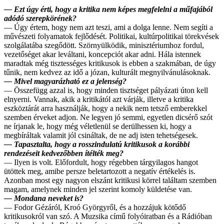
— Ezt úgy érti, hogy a kritika nem képes megfelelni a műfajából
adódó szerepkörének?
— Úgy értem, hogy nem azt teszi, ami a dolga lenne. Nem segíti a
művészeti folyamatok fejlődését. Politikai, kultúrpolitikai törekvések
szolgálatába szegődött. Szörnyülködik, minisztériumhoz fordul,
vezetőséget akar leváltani, koncepciót akar adni. Hála istennek
maradtak még tisztességes kritikusok is ebben a szakmában, de úgy
tűnik, nem kedvez az idő a józan, kulturált megnyilvánulásoknak.
— Mivel magyarázható ez a jelenség?
— Összefügg azzal is, hogy minden tisztséget pályázati úton kell
elnyerni. Vannak, akik a kritikától azt várják, illetve a kritika
eszköztárát arra használják, hogy a nekik nem tetsző emberekkel
szemben érveket adjon. Ne legyen jó semmi, egyetlen dicsérő szót
ne írjanak le, hogy még véletlenül se derülhessen ki, hogy a
megbíráltak valamit jól csináltak, de ne adj isten tehetségesek.
— Tapasztalta, hogy a rosszindulatú kritikusok a korábbi
rendezéseit kedvezőbben ítélték meg?
— Ilyen is volt. Előfordult, hogy régebben tárgyilagos hangot
ütöttek meg, amibe persze beletartozott a negatív értékelés is.
Azonban most egy nagyon elszánt kritikusi körrel találtam szemben
magam, amelynek minden jel szerint komoly küldetése van.
— Mondana neveket is?
— Fodor Gézáról, Kroó Györgyről, és a hozzájuk kötődő
kritikusokról van szó. A Muzsika című folyóiratban és a Rádióban