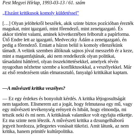
Pest Megyei Hírlap, 1993-03-13 / 61. szám
„Elszánt kritikusok komoly küldetéssel”
[…] Olyan jelöltekről beszélek, akik szinte biztos pozícióban érezték
magukat, mint igazgató, mint főrendező, mint zeneigazgató. És
akkor történt valami, aminek következtében felborult a papírforma.
Ütő Endre lett az igazgató, Medveczky Ádám a zeneigazgató, én
pedig a főrendező. Emiatt a házon belül is komoly ellenzékünk
támadt. A velünk szemben állóknak sajnos jóval messzebb ér a keze,
mint a magamfajtának, aki nem rendelkezik olyan politikai,
társadalmi háttérrel, olyan összeköttetésekkel, amelyek révén
nyugodtan nézhetne szembe a konfliktusokkal, a veszélyekkel. Már
az első rendezésem után elmarasztaló, fanyalgó kritikákat kaptam.
—A művészeti kritika veszélyes?
— Ez egy érdekes és bonyolult kérdés. A kritika létjogosultságát
nem tagadom. Elismerem azt a jogát, hogy felmutassa egy mű, vagy
egy művészeti tevékenység erényeit és hibáit, hogy elmondja, mi
tetszik neki és mi nem. A kritikának valamikor volt egyfajta etikettje.
Ez ma szinte nem létezik. A művészeti kritika a dzsungelháború
jegyeit hordozza, jellegzetes vonásait tükrözi. Amit látunk, az nem
kritika, hanem primitív kultúrpolitika.