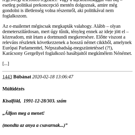
esetleg politikai prekoncepció mentén dolgoznak, amire még
gondolni is illetlenség volna részemről, aki politikával nem
foglalkozom.
Az e-mailemet mégiscsak megkapták valahogy. Alább – olyan
demeterszilárdosan, mert úgy tűnik, tényleg ennek az ideje jött el –
közreadom, mit írtam a dortmundi megkeresésre. Előtte viszont a
releváns részletek következzenek a hosszú német cikkből, amelynek
Európai Parlamenttel, Népszabadság-megszüntetéssel (?!),
Karácsony Gergellyel foglalkozó hasábjaitól megkímélem Nénémet.
[...]
1443
Búbánat
2020-02-18 13:06:47
Múltidézés
Kisalföld, 1991-12-28/303. szám
„Álljon meg a menet!
(mondta az anya a csavarnak...)”