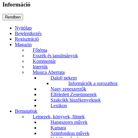
Információ
Nyitólap
Bejelentkezés
Regisztráció
Magazin
Főtéma
Esszék és tanulmányok
Kommentár
Interjúk
Musica Aberrata
Dalolj nekem
Információk a sorozathoz
Nagy zeneszerzők
Elfeledett Zeneünnepek
Szakcikk hiszékenyeknek
Lexikon
Bemutatjuk
Lemezek, könyvek, filmek
Hangszeres művek
Kamara
Szimfonikus művek