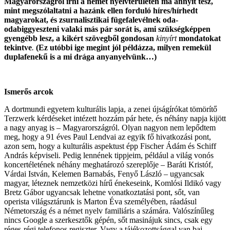
Magyarországról írni a német nyelvterületen ma annyit tesz,
mint megszólaltatni a hazánk ellen forduló híres/hírhedt
magyarokat, és zsurnalisztikai fügefalevélnek oda-
odabiggyeszteni valaki más pár sorát is, ami szükségképpen
gyengébb lesz, a kikért szövegből gondosan
kinyírt
mondatokat
tekintve
.
(Ez utóbbi ige megint jól példázza, milyen remekül
duplafenekű is a mi drága anyanyelvünk…)
Ismerős arcok
A dortmundi egyetem kulturális lapja, a zenei újságírókat tömörítő
Terzwerk kérdéseket intézett hozzám pár hete, és néhány napja kijött
a nagy anyag is – Magyarországról. Olyan nagyon nem lepődtem
meg, hogy a 91 éves Paul Lendvai az egyik fő hivatkozási pont,
azon sem, hogy a kulturális aspektust épp Fischer Ádám és Schiff
András képviseli. Pedig lennének tippjeim, például a világ vonós
koncertéletének néhány meghatározó szereplője – Baráti Kristóf,
Várdai István, Kelemen Barnabás, Fenyő László – ugyancsak
magyar, léteznek nemzetközi hírű énekeseink, Komlósi Ildikó vagy
Bretz Gábor ugyancsak lehetne vonatkoztatási pont, sőt, van
operista világsztárunk is Marton Éva személyében, ráadásul
Németország és a német nyelv familiáris a számára. Valószínűleg
nincs Google a szerkesztők gépén, sőt masinájuk sincs, csak egy
réges-régi telefonos regiszter. Vagy a tájékozottsággal van baj –