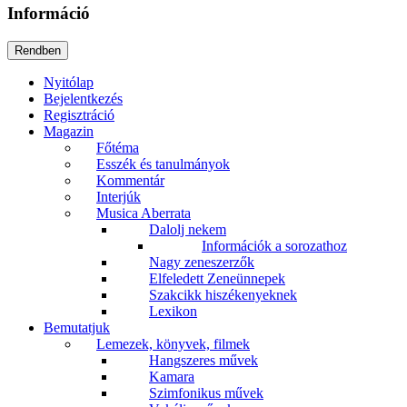
Információ
Nyitólap
Bejelentkezés
Regisztráció
Magazin
Főtéma
Esszék és tanulmányok
Kommentár
Interjúk
Musica Aberrata
Dalolj nekem
Információk a sorozathoz
Nagy zeneszerzők
Elfeledett Zeneünnepek
Szakcikk hiszékenyeknek
Lexikon
Bemutatjuk
Lemezek, könyvek, filmek
Hangszeres művek
Kamara
Szimfonikus művek