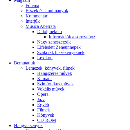
Magazin
Főtéma
Esszék és tanulmányok
Kommentár
Interjúk
Musica Aberrata
Dalolj nekem
Információk a sorozathoz
Nagy zeneszerzők
Elfeledett Zeneünnepek
Szakcikk hiszékenyeknek
Lexikon
Bemutatjuk
Lemezek, könyvek, filmek
Hangszeres művek
Kamara
Szimfonikus művek
Vokális művek
Opera
Jazz
Egyéb
Filmek
Könyvek
CD-ROM
Hangversenyek