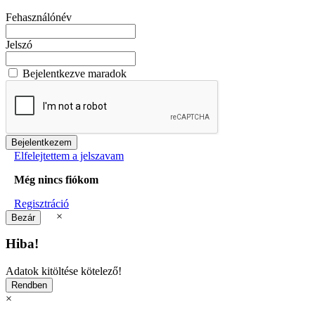
Fehasználónév
Jelszó
Bejelentkezve maradok
Elfelejtettem a jelszavam
Még nincs fiókom
Regisztráció
×
Hiba!
Adatok kitöltése kötelező!
×