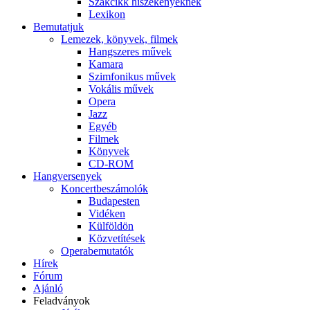
Szakcikk hiszékenyeknek
Lexikon
Bemutatjuk
Lemezek, könyvek, filmek
Hangszeres művek
Kamara
Szimfonikus művek
Vokális művek
Opera
Jazz
Egyéb
Filmek
Könyvek
CD-ROM
Hangversenyek
Koncertbeszámolók
Budapesten
Vidéken
Külföldön
Közvetítések
Operabemutatók
Hírek
Fórum
Ajánló
Feladványok