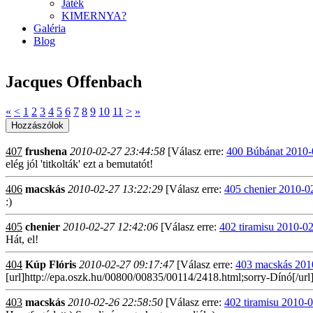
Játék
KIMERNYA?
Galéria
Blog
Jacques Offenbach
«
<
1
2
3
4
5
6
7
8
9
10
11
>
»
407
frushena
2010-02-27 23:44:58
[Válasz erre:
400 Búbánat 2010-
elég jól 'titkolták' ezt a bemutatót!
406
macskás
2010-02-27 13:22:29
[Válasz erre:
405 chenier 2010-0
:)
405
chenier
2010-02-27 12:42:06
[Válasz erre:
402 tiramisu 2010-0
Hát, el!
404
Kúp Flóris
2010-02-27 09:17:47
[Válasz erre:
403 macskás 201
[url]http://epa.oszk.hu/00800/00835/00114/2418.html;sorry-Dínó[/url
403
macskás
2010-02-26 22:58:50
[Válasz erre:
402 tiramisu 2010-