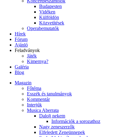
Koncertbeszámolók
Budapesten
Vidéken
Külföldön
Közvetítések
Operabemutatók
Hírek
Fórum
Ajánló
Feladványok
Játék
Kimernya?
Galéria
Blog
Magazin
Főtéma
Esszék és tanulmányok
Kommentár
Interjúk
Musica Aberrata
Dalolj nekem
Információk a sorozathoz
Nagy zeneszerzők
Elfeledett Zeneünnepek