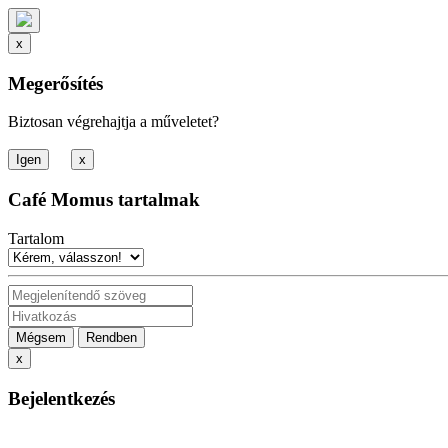
x
Megerősítés
Biztosan végrehajtja a műveletet?
x
Café Momus tartalmak
Tartalom
Mégsem
Rendben
x
Bejelentkezés