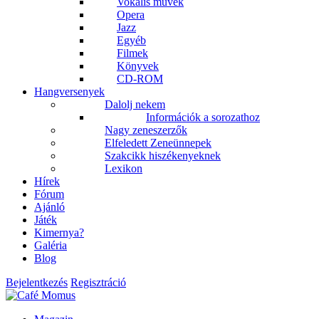
Vokális művek
Opera
Jazz
Egyéb
Filmek
Könyvek
CD-ROM
Hangversenyek
Dalolj nekem
Információk a sorozathoz
Nagy zeneszerzők
Elfeledett Zeneünnepek
Szakcikk hiszékenyeknek
Lexikon
Hírek
Fórum
Ajánló
Játék
Kimernya?
Galéria
Blog
Bejelentkezés
Regisztráció