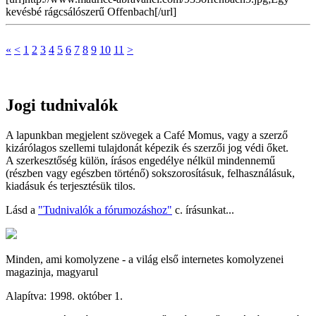
kevésbé rágcsálószerű Offenbach[/url]
«
<
1
2
3
4
5
6
7
8
9
10
11
>
Jogi tudnivalók
A lapunkban megjelent szövegek a Café Momus, vagy a szerző
kizárólagos szellemi tulajdonát képezik és szerzői jog védi őket.
A szerkesztőség külön, írásos engedélye nélkül mindennemű
(részben vagy egészben történő) sokszorosításuk, felhasználásuk,
kiadásuk és terjesztésük tilos.
Lásd a
"Tudnivalók a fórumozáshoz"
c. írásunkat...
Minden, ami komolyzene - a világ első internetes komolyzenei
magazinja, magyarul
Alapítva: 1998. október 1.