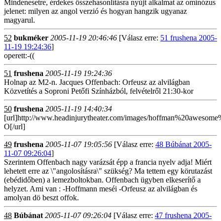
Mindenesetre, érdekes összehasonlításra nyújt alkalmat az ominózus
jelenet: milyen az angol verzió és hogyan hangzik ugyanaz
magyarul.
52
bukméker
2005-11-19 20:46:46
[Válasz erre:
51 frushena 2005-
11-19 19:24:36
]
operett:-((
51
frushena
2005-11-19 19:24:36
Holnap az M2-n. Jacques Offenbach: Orfeusz az alvilágban
Közvetítés a Soproni Petőfi Színházból, felvételről 21:30-kor
50
frushena
2005-11-19 14:40:34
[url]http://www.headinjurytheater.com/images/hoffman%20awesome
O[/url]
49
frushena
2005-11-07 19:05:56
[Válasz erre:
48 Búbánat 2005-
11-07 09:26:04
]
Szerintem Offenbach nagy varázsát épp a francia nyelv adja! Miért
lehetett erre az \"angolosításra\" szükség? Ma tettem egy körutazást
(ebédidőben) a lemezboltokban. Offenbach ügyben elkeserítő a
helyzet. Ami van : -Hoffmann meséi -Orfeusz az alvilágban és
amolyan dö beszt offok.
48
Búbánat
2005-11-07 09:26:04
[Válasz erre:
47 frushena 2005-