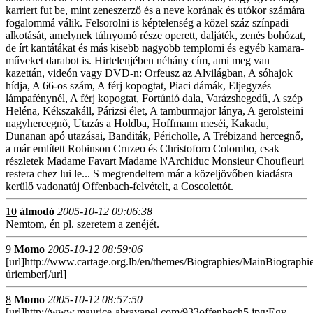
karriert fut be, mint zeneszerző és a neve korának és utókor számára
fogalommá válik. Felsorolni is képtelenség a közel száz színpadi
alkotását, amelynek túlnyomó része operett, daljáték, zenés bohózat,
de írt kantátákat és más kisebb nagyobb templomi és egyéb kamara-
műveket darabot is. Hirtelenjében néhány cím, ami meg van
kazettán, videón vagy DVD-n: Orfeusz az Alvilágban, A sóhajok
hídja, A 66-os szám, A férj kopogtat, Piaci dámák, Eljegyzés
lámpafénynél, A férj kopogtat, Fortúnió dala, Varázshegedű, A szép
Heléna, Kékszakáll, Párizsi élet, A tamburmajor lánya, A gerolsteini
nagyhercegnő, Utazás a Holdba, Hoffmann meséi, Kakadu,
Dunanan apó utazásai, Banditák, Péricholle, A Trébizand hercegnő,
a már említett Robinson Cruzeo és Christoforo Colombo, csak
részletek Madame Favart Madame l\'Archiduc Monsieur Choufleuri
restera chez lui le... S megrendeltem már a közeljövőben kiadásra
kerülő vadonatúj Offenbach-felvételt, a Coscolettót.
10
álmodó
2005-10-12 09:06:38
Nemtom, én pl. szeretem a zenéjét.
9
Momo
2005-10-12 08:59:06
[url]http://www.cartage.org.lb/en/themes/Biographies/MainBiograph
úriember[/url]
8
Momo
2005-10-12 08:57:50
[url]http://www.maurice-abravanel.com/933offenbach5.jpg;Egy