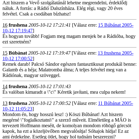
Azt hiszem a Vevő szolgálatánál lehetne megrendelni, érdeklődj
náluk. A forrás: a Rádió Dalszínháza. Elég régi, vagy 20 éves
felvétel. Csak a csodában bízhatsz!
16
frushena
2005-10-12 17:21:41
[Válasz erre:
15 Búbánat 2005-
10-12 17:19:47
]
És hogyan tovább! Fogjam meg magam menjek be a Rádióba, hogy
ezt szeretném?
15
Búbánat
2005-10-12 17:19:47
[Válasz erre:
13 frushena 2005-
10-12 17:00:52
]
Remek darab! Palcsó Sándor egészen fantasztikusat produkál benne:
Galamb és a héja; Malatromba álma; A teljes felvétel meg van a
Rádiónak, magyar szöveggel.
14
frushena
2005-10-12 17:01:43
És valóban kimaradt a \"c\" Kéretik javítani, mea culpa nekem!
13
frushena
2005-10-12 17:00:52
[Válasz erre:
11 Búbánat 2005-
10-12 11:05:23
]
Mondom én, hogy hosszú lesz! :) Köszi Búbánat! Azt hiszem
megérné \"foglalkoztatni\" a szerző műveit. Elméletileg a MÁO is
tervezett Hoffmann meséit, de komolyan mondom röhögő görcsöt
kapok, ha ezt a közeljövőben megvalósítja! Sóhajok hídja! Ez az
ami érdekelne. Esetleg ötlet, hogy hol tudnám beszerezni?