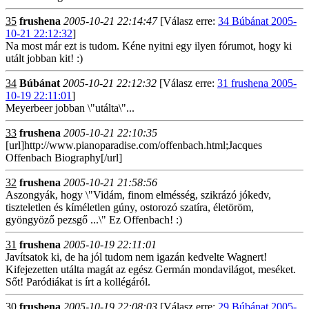
35
frushena
2005-10-21 22:14:47
[Válasz erre:
34 Búbánat 2005-
10-21 22:12:32
]
Na most már ezt is tudom. Kéne nyitni egy ilyen fórumot, hogy ki
utált jobban kit! :)
34
Búbánat
2005-10-21 22:12:32
[Válasz erre:
31 frushena 2005-
10-19 22:11:01
]
Meyerbeer jobban \"utálta\"...
33
frushena
2005-10-21 22:10:35
[url]http://www.pianoparadise.com/offenbach.html;Jacques
Offenbach Biography[/url]
32
frushena
2005-10-21 21:58:56
Aszongyák, hogy \"Vidám, finom elmésség, szikrázó jókedv,
tiszteletlen és kíméletlen gúny, ostorozó szatíra, életöröm,
gyöngyöző pezsgő ...\" Ez Offenbach! :)
31
frushena
2005-10-19 22:11:01
Javítsatok ki, de ha jól tudom nem igazán kedvelte Wagnert!
Kifejezetten utálta magát az egész Germán mondavilágot, meséket.
Sőt! Paródiákat is írt a kollégáról.
30
frushena
2005-10-19 22:08:03
[Válasz erre:
29 Búbánat 2005-