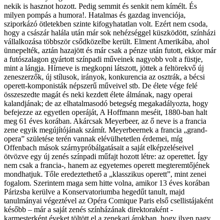
nekik is hasznot hozott. Pedig semmit és senkit nem kímélt. És
milyen pompás a humora!. Hatalmas és gazdag invenciója,
sziporkázó ötletekben szinte kifogyhatatlan volt. Ezért nem csoda,
hogy a császár halála után már sok nehézséggel küszködött, színházi
vállalkozása többször csődközelbe került. Elment Amerikába, ahol
ünnepelték, aztán hazajött és már csak a pénze után futott, ekkor már
a futószalagon gyártott színpadi műveinek nagyobb volt a füstje,
mint a lángja. Hírneve is megkopni látszott, jöttek a feltörekvő új
zeneszerzők, új stílusok, irányok, konkurencia az osztrák, a bécsi
operett-komponisták népszerű műveivel stb. De élete vége felé
összeszedte magát és neki kezdett élete álmának, nagy operai
kalandjának; de az elhatalmasodó betegség megakadályozta, hogy
befejezze az egyetlen operáját, A Hoffmann meséit, 1880-ban halt
meg 61 éves korában. Akárcsak Meyerbeer, az ő neve is a francia
zene egyik megújítójának számít. Meyerbeernek a francia „grand-
opera” születése terén vannak elévülhetetlen érdemei, míg
Offenbach mások szárnypróbálgatásait a saját elképzeléseivel
ötvözve egy új zenés színpadi műfajt hozott létre: az operettet. Így
nem csak a francia-, hanem az egyetemes operett megteremtőjének
mondhatjuk. Tőle eredeztethető a „klasszikus operett”, mint zenei
fogalom. Szerintem maga sem hitte volna, amikor 13 éves korában
Párizsba kerülve a Konservatoriumba hegedűt tanult, majd
tanulmányai végeztével az Opéra Comique Paris első csellistájaként
később – már a saját zenés színházának direktoraként -
karmesterként éveket töltött el a zenekari árokban, hogy ilyen nagy