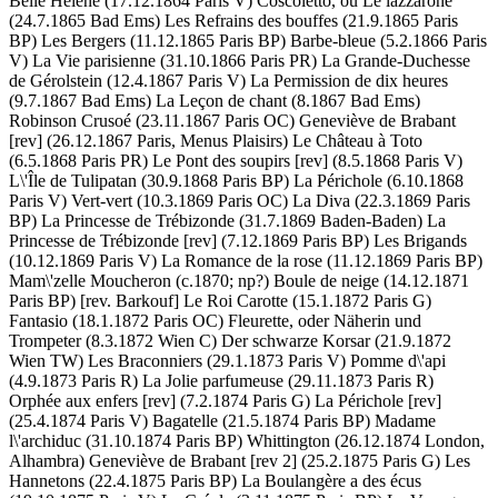
Belle Hélène (17.12.1864 Paris V) Coscoletto, ou Le lazzarone
(24.7.1865 Bad Ems) Les Refrains des bouffes (21.9.1865 Paris
BP) Les Bergers (11.12.1865 Paris BP) Barbe-bleue (5.2.1866 Paris
V) La Vie parisienne (31.10.1866 Paris PR) La Grande-Duchesse
de Gérolstein (12.4.1867 Paris V) La Permission de dix heures
(9.7.1867 Bad Ems) La Leçon de chant (8.1867 Bad Ems)
Robinson Crusoé (23.11.1867 Paris OC) Geneviève de Brabant
[rev] (26.12.1867 Paris, Menus Plaisirs) Le Château à Toto
(6.5.1868 Paris PR) Le Pont des soupirs [rev] (8.5.1868 Paris V)
L\'Île de Tulipatan (30.9.1868 Paris BP) La Périchole (6.10.1868
Paris V) Vert-vert (10.3.1869 Paris OC) La Diva (22.3.1869 Paris
BP) La Princesse de Trébizonde (31.7.1869 Baden-Baden) La
Princesse de Trébizonde [rev] (7.12.1869 Paris BP) Les Brigands
(10.12.1869 Paris V) La Romance de la rose (11.12.1869 Paris BP)
Mam\'zelle Moucheron (c.1870; np?) Boule de neige (14.12.1871
Paris BP) [rev. Barkouf] Le Roi Carotte (15.1.1872 Paris G)
Fantasio (18.1.1872 Paris OC) Fleurette, oder Näherin und
Trompeter (8.3.1872 Wien C) Der schwarze Korsar (21.9.1872
Wien TW) Les Braconniers (29.1.1873 Paris V) Pomme d\'api
(4.9.1873 Paris R) La Jolie parfumeuse (29.11.1873 Paris R)
Orphée aux enfers [rev] (7.2.1874 Paris G) La Périchole [rev]
(25.4.1874 Paris V) Bagatelle (21.5.1874 Paris BP) Madame
l\'archiduc (31.10.1874 Paris BP) Whittington (26.12.1874 London,
Alhambra) Geneviève de Brabant [rev 2] (25.2.1875 Paris G) Les
Hannetons (22.4.1875 Paris BP) La Boulangère a des écus