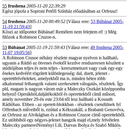
55
frushena
2005-11-20 22:39:29
Egész jópofa a Soproni Petőfi Színház előadásában az Orfeusz!
54
frushena
2005-11-20 00:49:52
[Válasz erre:
53 Búbánat 2005-
11-19 21:59:43
]
Köszi az időpontot Búbánat! Remélem nem felejtem el! :) Még
filózok a Robinson Cruzoe-n.
53
Búbánat
2005-11-19 21:59:43
[Válasz erre:
49 frushena 2005-
11-07 19:05:56
]
A Robinson Crusoe néhány részlete magyar nyelven is hallható,
ugyanis a Rádió az ötvenes évektől kezdve rendszeresen készített a
stúdiójában teljes és nem teljes - keresztmetszet vagy csak egy-egy
énekes kedvéért rögzített különlegesség: dal, duett, jelenet -
operettfelvételeket, amelyekből ma is, minden héten több
alkalommal felhangzik valami szerkesztett válogatás, részletek. Így
pld, magam is nagyon várom már a Maleczky Oszkárt középpontba
helyező Operákból,daljátékokból és operettekből című műsort,
amely november 29-én este 23:04-től lesz hallható a Kossuth
Rádióban. Ebben - az operett-blokkban - részletek csendülnek fel
Offenbach műveiből is, ezúttal a Kékszakáll, a Brabanti Genovéva,
az Orfeusz az Alvikágban és a Robinson Cruzoe című operettekből.
Ez utóbbiból egy négyes-jelenet hangzik majd el,mely felvételen
Maleczky partnereiNeményi Lili, Darvas Ibolya és Szabó Miklós.