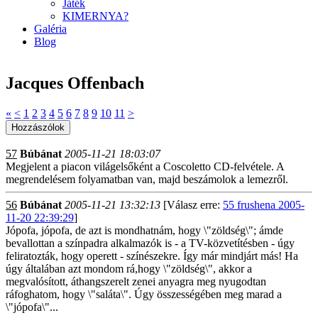
Játék
KIMERNYA?
Galéria
Blog
Jacques Offenbach
«
<
1
2
3
4
5
6
7
8
9
10
11
>
57
Búbánat
2005-11-21 18:03:07
Megjelent a piacon világelsőként a Coscoletto CD-felvétele. A
megrendelésem folyamatban van, majd beszámolok a lemezről.
56
Búbánat
2005-11-21 13:32:13
[Válasz erre:
55 frushena 2005-
11-20 22:39:29
]
Jópofa, jópofa, de azt is mondhatnám, hogy \"zöldség\"; ámde
bevallottan a színpadra alkalmazók is - a TV-közvetítésben - úgy
feliratozták, hogy operett - színészekre. Így már mindjárt más! Ha
úgy általában azt mondom rá,hogy \"zöldség\", akkor a
megvalósított, áthangszerelt zenei anyagra meg nyugodtan
ráfoghatom, hogy \"saláta\". Úgy összességében meg marad a
\"jópofa\"...