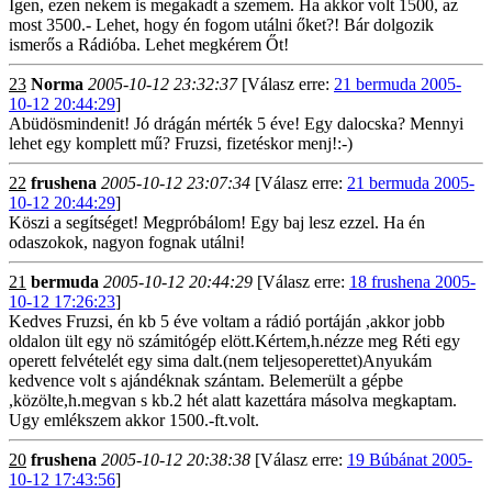
Igen, ezen nekem is megakadt a szemem. Ha akkor volt 1500, az
most 3500.- Lehet, hogy én fogom utálni őket?! Bár dolgozik
ismerős a Rádióba. Lehet megkérem Őt!
23
Norma
2005-10-12 23:32:37
[Válasz erre:
21 bermuda 2005-
10-12 20:44:29
]
Abüdösmindenit! Jó drágán mérték 5 éve! Egy dalocska? Mennyi
lehet egy komplett mű? Fruzsi, fizetéskor menj!:-)
22
frushena
2005-10-12 23:07:34
[Válasz erre:
21 bermuda 2005-
10-12 20:44:29
]
Köszi a segítséget! Megpróbálom! Egy baj lesz ezzel. Ha én
odaszokok, nagyon fognak utálni!
21
bermuda
2005-10-12 20:44:29
[Válasz erre:
18 frushena 2005-
10-12 17:26:23
]
Kedves Fruzsi, én kb 5 éve voltam a rádió portáján ,akkor jobb
oldalon ült egy nö számitógép elött.Kértem,h.nézze meg Réti egy
operett felvételét egy sima dalt.(nem teljesoperettet)Anyukám
kedvence volt s ajándéknak szántam. Belemerült a gépbe
,közölte,h.megvan s kb.2 hét alatt kazettára másolva megkaptam.
Ugy emlékszem akkor 1500.-ft.volt.
20
frushena
2005-10-12 20:38:38
[Válasz erre:
19 Búbánat 2005-
10-12 17:43:56
]