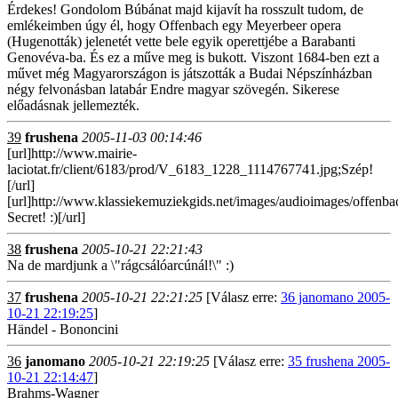
Érdekes! Gondolom Búbánat majd kijavít ha rosszult tudom, de
emlékeimben úgy él, hogy Offenbach egy Meyerbeer opera
(Hugenották) jelenetét vette bele egyik operettjébe a Barabanti
Genovéva-ba. És ez a műve meg is bukott. Viszont 1684-ben ezt a
művet még Magyarországon is játszották a Budai Népszínházban
négy felvonásban latabár Endre magyar szövegén. Sikerese
előadásnak jellemezték.
39
frushena
2005-11-03 00:14:46
[url]http://www.mairie-
laciotat.fr/client/6183/prod/V_6183_1228_1114767741.jpg;Szép!
[/url]
[url]http://www.klassiekemuziekgids.net/images/audioimages/offenba
Secret! :)[/url]
38
frushena
2005-10-21 22:21:43
Na de mardjunk a \"rágcsálóarcúnál!\" :)
37
frushena
2005-10-21 22:21:25
[Válasz erre:
36 janomano 2005-
10-21 22:19:25
]
Händel - Bononcini
36
janomano
2005-10-21 22:19:25
[Válasz erre:
35 frushena 2005-
10-21 22:14:47
]
Brahms-Wagner