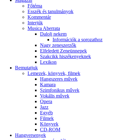
Magazin
Főtéma
Esszék és tanulmányok
Kommentár
Interjúk
Musica Aberrata
Dalolj nekem
Információk a sorozathoz
Nagy zeneszerzők
Elfeledett Zeneünnepek
Szakcikk hiszékenyeknek
Lexikon
Bemutatjuk
Lemezek, könyvek, filmek
Hangszeres művek
Kamara
Szimfonikus művek
Vokális művek
Opera
Jazz
Egyéb
Filmek
Könyvek
CD-ROM
Hangversenyek