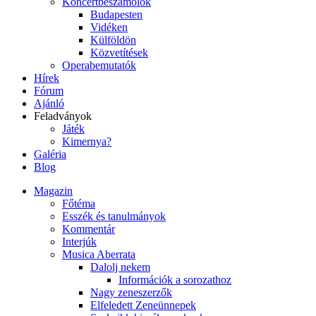
Koncertbeszámolók
Budapesten
Vidéken
Külföldön
Közvetítések
Operabemutatók
Hírek
Fórum
Ajánló
Feladványok
Játék
Kimernya?
Galéria
Blog
Magazin
Főtéma
Esszék és tanulmányok
Kommentár
Interjúk
Musica Aberrata
Dalolj nekem
Információk a sorozathoz
Nagy zeneszerzők
Elfeledett Zeneünnepek