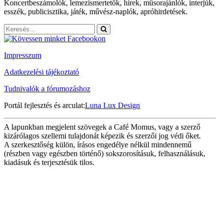
Koncertbeszámolók, lemezismertetők, hírek, műsorajánlók, interjúk,
esszék, publicisztika, játék, művész-naplók, apróhirdetések.
Impresszum
Adatkezelési tájékoztató
Tudnivalók a fórumozáshoz
Portál fejlesztés és arculat:
Luna Lux Design
A lapunkban megjelent szövegek a Café Momus, vagy a szerző
kizárólagos szellemi tulajdonát képezik és szerzői jog védi őket.
A szerkesztőség külön, írásos engedélye nélkül mindennemű
(részben vagy egészben történő) sokszorosításuk, felhasználásuk,
kiadásuk és terjesztésük tilos.