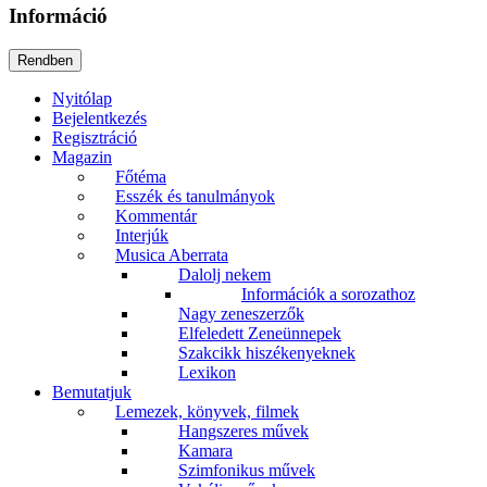
Információ
Nyitólap
Bejelentkezés
Regisztráció
Magazin
Főtéma
Esszék és tanulmányok
Kommentár
Interjúk
Musica Aberrata
Dalolj nekem
Információk a sorozathoz
Nagy zeneszerzők
Elfeledett Zeneünnepek
Szakcikk hiszékenyeknek
Lexikon
Bemutatjuk
Lemezek, könyvek, filmek
Hangszeres művek
Kamara
Szimfonikus művek