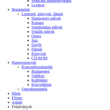
Szakcikk hiszékenyeknek
Lexikon
Bemutatjuk
Lemezek, könyvek, filmek
Hangszeres művek
Kamara
Szimfonikus művek
Vokális művek
Opera
Jazz
Egyéb
Filmek
Könyvek
CD-ROM
Hangversenyek
Koncertbeszámolók
Budapesten
Vidéken
Külföldön
Közvetítések
Operabemutatók
Hírek
Fórum
Ajánló
Feladványok