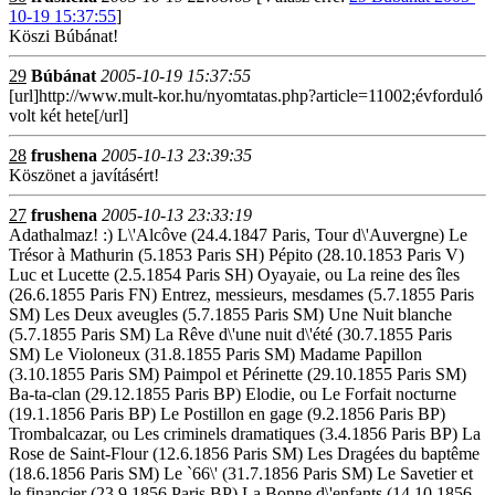
10-19 15:37:55
]
Köszi Búbánat!
29
Búbánat
2005-10-19 15:37:55
[url]http://www.mult-kor.hu/nyomtatas.php?article=11002;évforduló
volt két hete[/url]
28
frushena
2005-10-13 23:39:35
Köszönet a javításért!
27
frushena
2005-10-13 23:33:19
Adathalmaz! :) L\'Alcôve (24.4.1847 Paris, Tour d\'Auvergne) Le
Trésor à Mathurin (5.1853 Paris SH) Pépito (28.10.1853 Paris V)
Luc et Lucette (2.5.1854 Paris SH) Oyayaie, ou La reine des îles
(26.6.1855 Paris FN) Entrez, messieurs, mesdames (5.7.1855 Paris
SM) Les Deux aveugles (5.7.1855 Paris SM) Une Nuit blanche
(5.7.1855 Paris SM) La Rêve d\'une nuit d\'été (30.7.1855 Paris
SM) Le Violoneux (31.8.1855 Paris SM) Madame Papillon
(3.10.1855 Paris SM) Paimpol et Périnette (29.10.1855 Paris SM)
Ba-ta-clan (29.12.1855 Paris BP) Elodie, ou Le Forfait nocturne
(19.1.1856 Paris BP) Le Postillon en gage (9.2.1856 Paris BP)
Trombalcazar, ou Les criminels dramatiques (3.4.1856 Paris BP) La
Rose de Saint-Flour (12.6.1856 Paris SM) Les Dragées du baptême
(18.6.1856 Paris SM) Le `66\' (31.7.1856 Paris SM) Le Savetier et
le financier (23.9.1856 Paris BP) La Bonne d\'enfants (14.10.1856