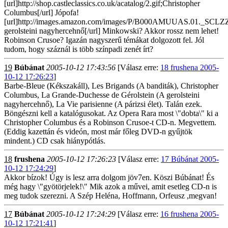
[url]http://shop.castleclassics.co.uk/acatalog/2.gif;Christopher
Columbus[/url] Jópofa!
[url]http://images.amazon.com/images/P/B000AMUUAS.01._SCL
gerolsteini nagyhercehnő[/url] Minkowski? Akkor rossz nem lehet!
Robinson Crusoe? Igazán nagyszerű témákat dolgozott fel. Jól
tudom, hogy száznál is több színpadi zenét írt?
19
Búbánat
2005-10-12 17:43:56
[Válasz erre:
18 frushena 2005-
10-12 17:26:23
]
Barbe-Bleue (Kékszakáll), Les Brigands (A banditák), Christopher
Columbus, La Grande-Duchesse de Gérolstein (A gerolsteini
nagyhercehnő), La Vie parisienne (A párizsi élet). Talán ezek.
Böngészni kell a katalógusokat. Az Opera Rara most \"dobta\" ki a
Christopher Columbus és a Robinson Crusoe-t CD-n. Megvettem.
(Eddig kazettán és videón, most már főleg DVD-n gyűjtök
mindent.) CD csak hiánypótlás.
18
frushena
2005-10-12 17:26:23
[Válasz erre:
17 Búbánat 2005-
10-12 17:24:29
]
Akkor bízok! Úgy is lesz arra dolgom jöv7en. Köszi Búbánat! És
még hagy \"gyötörjelek!\" Mik azok a művei, amit esetleg CD-n is
meg tudok szerezni. A Szép Heléna, Hoffmann, Orfeusz ,megvan!
17
Búbánat
2005-10-12 17:24:29
[Válasz erre:
16 frushena 2005-
10-12 17:21:41
]