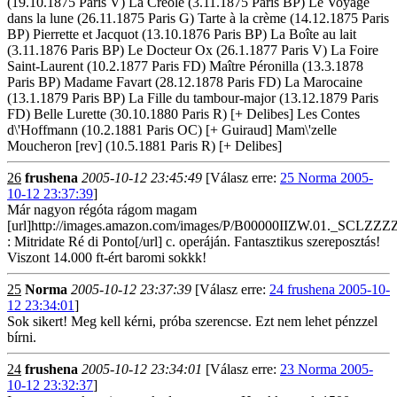
(19.10.1875 Paris V) La Créole (3.11.1875 Paris BP) Le Voyage
dans la lune (26.11.1875 Paris G) Tarte à la crème (14.12.1875 Paris
BP) Pierrette et Jacquot (13.10.1876 Paris BP) La Boîte au lait
(3.11.1876 Paris BP) Le Docteur Ox (26.1.1877 Paris V) La Foire
Saint-Laurent (10.2.1877 Paris FD) Maître Péronilla (13.3.1878
Paris BP) Madame Favart (28.12.1878 Paris FD) La Marocaine
(13.1.1879 Paris BP) La Fille du tambour-major (13.12.1879 Paris
FD) Belle Lurette (30.10.1880 Paris R) [+ Delibes] Les Contes
d\'Hoffmann (10.2.1881 Paris OC) [+ Guiraud] Mam\'zelle
Moucheron [rev] (10.5.1881 Paris R) [+ Delibes]
26
frushena
2005-10-12 23:45:49
[Válasz erre:
25 Norma 2005-
10-12 23:37:39
]
Már nagyon régóta rágom magam
[url]http://images.amazon.com/images/P/B00000IIZW.01._SCLZZZ
: Mitridate Ré di Ponto[/url] c. operáján. Fantasztikus szereposztás!
Viszont 14.000 ft-ért baromi sokkk!
25
Norma
2005-10-12 23:37:39
[Válasz erre:
24 frushena 2005-10-
12 23:34:01
]
Sok sikert! Meg kell kérni, próba szerencse. Ezt nem lehet pénzzel
bírni.
24
frushena
2005-10-12 23:34:01
[Válasz erre:
23 Norma 2005-
10-12 23:32:37
]