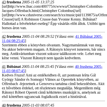
43
frushena
2005-11-05 13:37:25
[url]http://www.fnac.com/400775/rcwwwa/Christopher-Colombus-
Jacques-Offenbach.html;Christopher Colombus[/url]
[url]http://www.cduniverse.com/search/xx/music/pid/1139875/a/
Crusoe[/url] A Robinson Crusoe-ban Yvonne Kenny. Búbánat?
Hallottad a felvételeket esetleg? Épp vásárlás előtt állok. Utóbbi igen
borsos áron van.
42
frushena
2005-11-04 08:29:52
[Válasz erre:
41 Búbánat 2005-
11-04 08:25:45
]
Szerintem ebben a könyvben olvastam. Nagymamámnak van meg.
Na akkor belevetem magam. A Rátonyis könyvet ismerem, bár nincs
meg. Antikváriumban viszont sokszor találkozom vele. Lehet meg
kéne venni. Viszont Rátonyit nem igazán kedveltem.
41
Búbánat
2005-11-04 08:25:45
[Válasz erre:
40 frushena 2005-
11-03 08:07:45
]
Kedves Fruzsi! Ami az emlékeidben él, azt pontosan leírta Gál
György Sándor és Somogyi Vilmos az Operettek könyvében, az
Offenbach -fejezetnek a Genoveva tartalma című bekezdésben. Akit
ez bővebben érdekel, ott részletesen megtalálja. Megemlítem még
Rátonyi Róbert Operett című kétkötetes munkáját is, amelynek az
első kötetében ugyancsak foglalkozik ezzel a históriával.
40
frushena
2005-11-03 08:07:45