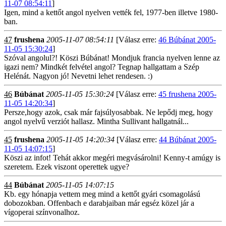
11-07 08:54:11
]
Igen, mind a kettőt angol nyelven vették fel, 1977-ben illetve 1980-
ban.
47
frushena
2005-11-07 08:54:11
[Válasz erre:
46 Búbánat 2005-
11-05 15:30:24
]
Szóval angolul?! Köszi Búbánat! Mondjuk francia nyelven lenne az
igazi nem? Mindkét felvétel angol? Tegnap hallgattam a Szép
Helénát. Nagyon jó! Nevetni lehet rendesen. :)
46
Búbánat
2005-11-05 15:30:24
[Válasz erre:
45 frushena 2005-
11-05 14:20:34
]
Persze,hogy azok, csak már fajsúlyosabbak. Ne lepődj meg, hogy
angol nyelvű verziót hallasz. Mintha Sullivant hallgatnál...
45
frushena
2005-11-05 14:20:34
[Válasz erre:
44 Búbánat 2005-
11-05 14:07:15
]
Köszi az infot! Tehát akkor megéri megvásárolni! Kenny-t amúgy is
szeretem. Ezek viszont operettek ugye?
44
Búbánat
2005-11-05 14:07:15
Kb. egy hónapja vettem meg mind a kettőt gyári csomagolású
dobozokban. Offenbach e darabjaiban már egséz közel jár a
vígoperai színvonalhoz.