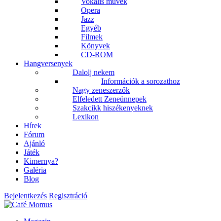
Vokális művek
Opera
Jazz
Egyéb
Filmek
Könyvek
CD-ROM
Hangversenyek
Dalolj nekem
Információk a sorozathoz
Nagy zeneszerzők
Elfeledett Zeneünnepek
Szakcikk hiszékenyeknek
Lexikon
Hírek
Fórum
Ajánló
Játék
Kimernya?
Galéria
Blog
Bejelentkezés
Regisztráció