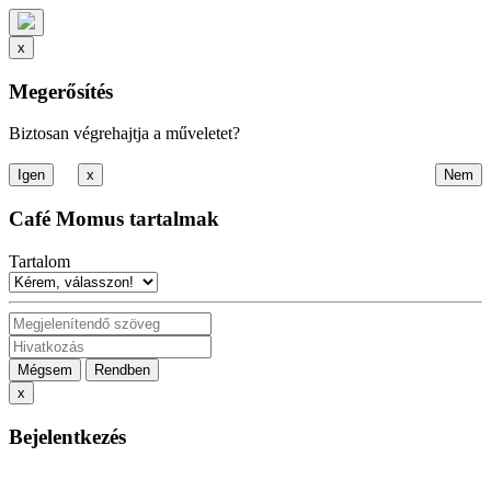
x
Megerősítés
Biztosan végrehajtja a műveletet?
x
Café Momus tartalmak
Tartalom
Mégsem
Rendben
x
Bejelentkezés