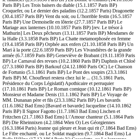
Paris BP) Les Trois baisers du diable (15.1.1857 Paris BP)
Croquefer, ou Le dernier des paladins (12.2.1857 Paris) Dragonette
(30.4.1857 Paris BP) Vent du soir, ou L\'horrible festin (16.5.1857
Paris BP) Une Demoiselle en lôterie (27.7.1857 Paris BP) Le
Mariage aux lanternes (10.10.1857 Paris BP) [rev. Le trésor à
Mathurin] Les Deux pêcheurs (13.11.1857 Paris BP) Mesdames de
la Halle (3.3.1858 Paris BP) La Chatte metamorphosée en femme
(19.4.1858 Paris BP) Orphée aux enfers (21.10.1858 Paris BP) Un
Mari à la porte (22.6.1859 Paris BP) Les Vivandières de la grande
armée (6.7.1859 Paris BP) Geneviève de Brabant (19.11.1859 Paris
BP) Le Carnaval des revues (10.2.1860 Paris BP) Daphnis et Chloé
(27.3.1860 Paris BP) Barkouf (24.12.1860 Paris OC) Le Chanson
de Fortunio (5.1.1861 Paris BP) Le Pont des soupirs (23.3.1861
Paris BP) M. Choufleuri restera chez lui le ... (31.5.1861 Paris,
Présidence du Corps Législatif) Apothicaire et perruquier
(17.10.1861 Paris BP) Le Roman comique (10.12.1861 Paris BP)
Monsieur et Madame Denis (11.1.1862 Paris BP) Le Voyage de
MM. Dunanan père et fils (23.3.1862 Paris BP) Les bavards
(11.6.1862 Bad Ems) [Bavard et bavarde] Jacqueline (14.10.1862
Paris BP) Il Signor Fagotto (11.7.1863 Bad Ems) Lischen et
Fritzchen (21.7.1863 Bad Ems) L\'Amour chanteur (5.1.1864 Paris
BP) Die Rheinnixen (4.2.1864 Wien O) Les Géorgiennes
(16.3.1864 Paris) Jeanne qui pleure et Jean qui rit (7.1864 Bad Ems)
Le Fifre enchanté, ou Le Soldat magicien (9.7.1864 Bad Ems) La