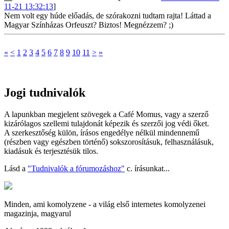
11-21 13:32:13
]
Nem volt egy húde előadás, de szórakozni tudtam rajta! Láttad a
Magyar Színházas Orfeuszt? Biztos! Megnézzem? ;)
«
<
1
2
3
4
5
6
7
8
9
10
11
>
»
Jogi tudnivalók
A lapunkban megjelent szövegek a Café Momus, vagy a szerző
kizárólagos szellemi tulajdonát képezik és szerzői jog védi őket.
A szerkesztőség külön, írásos engedélye nélkül mindennemű
(részben vagy egészben történő) sokszorosításuk, felhasználásuk,
kiadásuk és terjesztésük tilos.
Lásd a
"Tudnivalók a fórumozáshoz"
c. írásunkat...
Minden, ami komolyzene - a világ első internetes komolyzenei
magazinja, magyarul