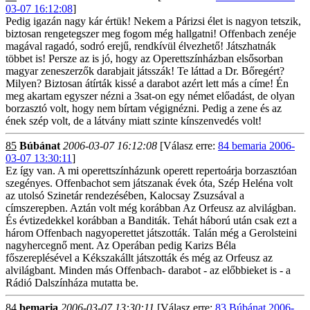
03-07 16:12:08
]
Pedig igazán nagy kár értük! Nekem a Párizsi élet is nagyon tetszik,
biztosan rengetegszer meg fogom még hallgatni! Offenbach zenéje
magával ragadó, sodró erejű, rendkívül élvezhető! Játszhatnák
többet is! Persze az is jó, hogy az Operettszínházban elsősorban
magyar zeneszerzők darabjait játsszák! Te láttad a Dr. Bőregért?
Milyen? Biztosan átírták kissé a darabot azért lett más a címe! Én
meg akartam egyszer nézni a 3sat-on egy német előadást, de olyan
borzasztó volt, hogy nem bírtam végignézni. Pedig a zene és az
ének szép volt, de a látvány miatt szinte kínszenvedés volt!
85
Búbánat
2006-03-07 16:12:08
[Válasz erre:
84 bemaria 2006-
03-07 13:30:11
]
Ez így van. A mi operettszínházunk operett repertoárja borzasztóan
szegényes. Offenbachot sem játszanak évek óta, Szép Heléna volt
az utolsó Szinetár rendezésében, Kalocsay Zsuzsával a
címszerepben. Aztán volt még korábban Az Orfeusz az alvilágban.
És évtizedekkel korábban a Banditák. Tehát háború után csak ezt a
három Offenbach nagyoperettet játszották. Talán még a Gerolsteini
nagyhercegnő ment. Az Operában pedig Karizs Béla
főszereplésével a Kékszakállt játszották és még az Orfeusz az
alvilágbant. Minden más Offenbach- darabot - az előbbieket is - a
Rádió Dalszínháza mutatta be.
84
bemaria
2006-03-07 13:30:11
[Válasz erre:
83 Búbánat 2006-