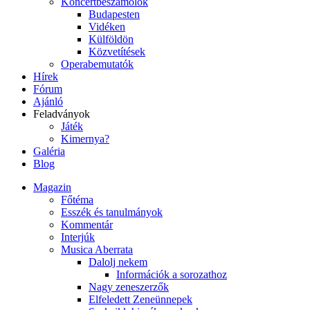
Koncertbeszámolók
Budapesten
Vidéken
Külföldön
Közvetítések
Operabemutatók
Hírek
Fórum
Ajánló
Feladványok
Játék
Kimernya?
Galéria
Blog
Magazin
Főtéma
Esszék és tanulmányok
Kommentár
Interjúk
Musica Aberrata
Dalolj nekem
Információk a sorozathoz
Nagy zeneszerzők
Elfeledett Zeneünnepek