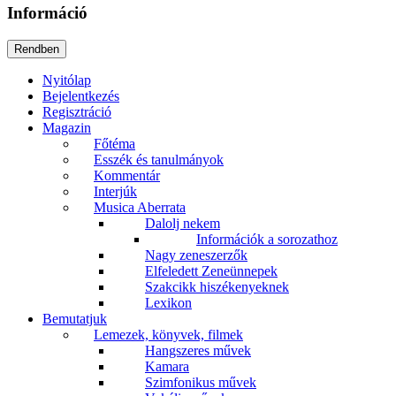
Információ
Nyitólap
Bejelentkezés
Regisztráció
Magazin
Főtéma
Esszék és tanulmányok
Kommentár
Interjúk
Musica Aberrata
Dalolj nekem
Információk a sorozathoz
Nagy zeneszerzők
Elfeledett Zeneünnepek
Szakcikk hiszékenyeknek
Lexikon
Bemutatjuk
Lemezek, könyvek, filmek
Hangszeres művek
Kamara
Szimfonikus művek