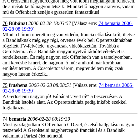
A Gerolsteini nagyhercegnőt még volt időm meghallgatni rendesen,
de a másik kettő nagyon tetszik! Mindkettő nagyon aranyos, vidám
mű és Offenbach zenéje egyszerűen fantasztikus!
76
Búbánat
2006-02-28 18:03:57
[Válasz erre:
74 bemaria 2006-
02-28 08:19:39
]
MInd a három operett meg van videón, francia előadásokról, illetve
a Banditáknak még egy régi, ötvenes évek-beli Operettszínházban
rögzített TV-felvétele, ugyancsak videókazettán. Továbbá a
Gerolsteini... és a Banditák magyar nyelvű rádiófelvételével is
rendelkezem. És még nagyon sok Offenbach van a tarsolyomban,
ami kevésbé ismert, de nagyon jó mű: amikről már korábban
említést tettem. A Coscolettot várom, megrendeltem már, csak
nagyon lassan érkezik...
75
frushena
2006-02-28 08:28:51
[Válasz erre:
74 bemaria 2006-
02-28 08:19:39
]
A Gerlosteini nagyon jó! Búbánat \"vett rá\" a beszerzésre. A
Banditák letöltés alatt. Az Operettszínház pedig inkább ezekkel
foglalkozna ...
74
bemaria
2006-02-28 08:19:39
Most gazdagodtam 3 Offenbach CD-vel, és első hallgatásra nagyon
tetszenek! A Gerolsteini nagyhercegnő franciául és a Banditák
valamint a Párizsi élet németül.