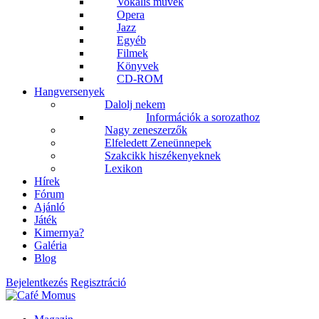
Vokális művek
Opera
Jazz
Egyéb
Filmek
Könyvek
CD-ROM
Hangversenyek
Dalolj nekem
Információk a sorozathoz
Nagy zeneszerzők
Elfeledett Zeneünnepek
Szakcikk hiszékenyeknek
Lexikon
Hírek
Fórum
Ajánló
Játék
Kimernya?
Galéria
Blog
Bejelentkezés
Regisztráció