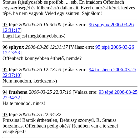
Strauss fajsúlyosabb és profibb. ... stb. Én imádom Offenbach
egyszerűségét és fülbemászó dallamait. Ezért elnézést kérek kedves
tépé, ha nem vagyok Veled egy szinten. Sajnálom!
97
tépé
2006-03-26 16:36:00
[Válasz erre:
96 sphynx 2006-03-26
12:31:17
]
Lagzi Lajcsi mégkönnyebben:-)
96
sphynx
2006-03-26 12:31:17
[Válasz erre:
95 tépé 2006-03-26
12:13:53
]
Offenbach könnyebben érthető, nemde?
95
tépé
2006-03-26 12:13:53
[Válasz erre:
94 frushena 2006-03-25
22:37:10
]
Nem mondom, kérdezem:-)
94
frushena
2006-03-25 22:37:10
[Válasz erre:
93 tépé 2006-03-25
22:34:32
]
Ha te mondod, nincs!
93
tépé
2006-03-25 22:34:32
Fruzsina! Bartók érthetetlen, Debussy szörnyű, R. Strauss
borzalmas, Offenbach pedig okés? Rendben van a te zenei
világképed?