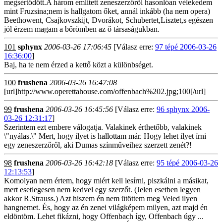
megsértődött.A három említett zeneszerzőröl hasonlóan vélekedem
mint Fruzsina;nem is hallgatom őket, annál inkább (ha nem opera)
Beethowent, Csajkovszkijt, Dvorákot, Schubertet,Lisztet,s egészen
jól érzem magam a bőrömben az ő társaságukban.
101
sphynx
2006-03-26 17:06:45
[Válasz erre:
97 tépé 2006-03-26
16:36:00
]
Baj, ha te nem érzed a kettő közt a különbséget.
100
frushena
2006-03-26 16:47:08
[url]http://www.operettahouse.com/offenbach%202.jpg;100[/url]
99
frushena
2006-03-26 16:45:56
[Válasz erre:
96 sphynx 2006-
03-26 12:31:17
]
Szerintem ezt embere válogatja. Valakinek érthetőbb, valakinek
\"nyálas.\" Mert, hogy ilyet is hallottam már. Hogy lehet ilyet írni
egy zeneszerzőről, aki Dumas színműveihez szerzett zenét?!
98
frushena
2006-03-26 16:42:18
[Válasz erre:
95 tépé 2006-03-26
12:13:53
]
Komolyan nem értem, hogy miért kell lesírni, piszkálni a másikat,
mert esetlegesen nem kedvel egy szerzőt. (Jelen esetben legyen
akkor R.Strauss.) Azt hiszem én nem ütöttem meg Veled ilyen
hangnemet. És, hogy az én zenei világképem milyen, azt majd én
eldöntöm. Lehet fikázni, hogy Offenbach így, Offenbach úgy ...