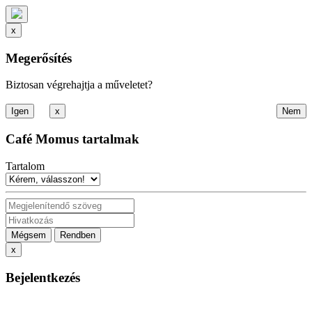
x
Megerősítés
Biztosan végrehajtja a műveletet?
x
Café Momus tartalmak
Tartalom
Mégsem
Rendben
x
Bejelentkezés