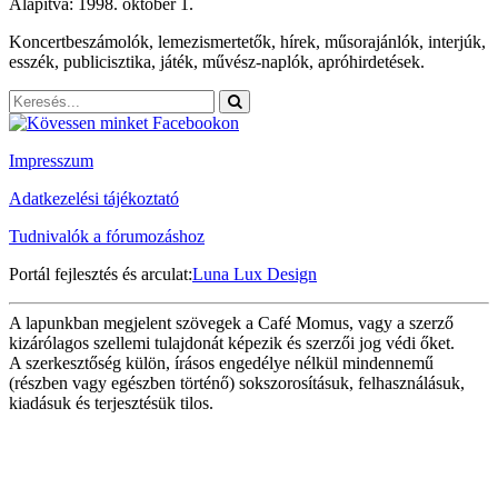
Alapítva: 1998. október 1.
Koncertbeszámolók, lemezismertetők, hírek, műsorajánlók, interjúk,
esszék, publicisztika, játék, művész-naplók, apróhirdetések.
Impresszum
Adatkezelési tájékoztató
Tudnivalók a fórumozáshoz
Portál fejlesztés és arculat:
Luna Lux Design
A lapunkban megjelent szövegek a Café Momus, vagy a szerző
kizárólagos szellemi tulajdonát képezik és szerzői jog védi őket.
A szerkesztőség külön, írásos engedélye nélkül mindennemű
(részben vagy egészben történő) sokszorosításuk, felhasználásuk,
kiadásuk és terjesztésük tilos.