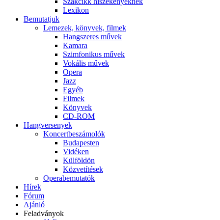
Szakcikk hiszékenyeknek
Lexikon
Bemutatjuk
Lemezek, könyvek, filmek
Hangszeres művek
Kamara
Szimfonikus művek
Vokális művek
Opera
Jazz
Egyéb
Filmek
Könyvek
CD-ROM
Hangversenyek
Koncertbeszámolók
Budapesten
Vidéken
Külföldön
Közvetítések
Operabemutatók
Hírek
Fórum
Ajánló
Feladványok