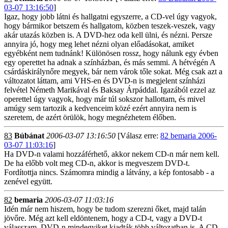
03-07 13:16:50
]
Igaz, hogy jobb látni és hallgatni egyszerre, a CD-vel úgy vagyok,
hogy bármikor betszem és hallgatom, közben teszek-veszek, vagy
akár utazás közben is. A DVD-hez oda kell ülni, és nézni. Persze
annyira jó, hogy meg lehet nézni olyan előadásokat, amiket
egyébként nem tudnánk! Különösen rossz, hogy nálunk egy évben
egy operettet ha adnak a színházban, és más semmi. A hétvégén A
csárdáskirálynőre megyek, bár nem várok tőle sokat. Még csak azt a
változatot láttam, ami VHS-en és DVD-n is megjelent színházi
felvétel Németh Marikával és Baksay Árpáddal. Igazából ezzel az
operettel úgy vagyok, hogy már túl sokszor hallottam, és mivel
amúgy sem tartozik a kedvenceim közé ezért annyira nem is
szeretem, de azért örülök, hogy megnézhetem élőben.
83
Búbánat
2006-03-07 13:16:50
[Válasz erre:
82 bemaria 2006-
03-07 11:03:16
]
Ha DVD-n valami hozzáférhető, akkor nekem CD-n már nem kell.
De ha előbb volt meg CD-n, akkor is megveszem DVD-t.
Fordítottja nincs. Számomra mindig a látvány, a kép fontosabb - a
zenével együtt.
82
bemaria
2006-03-07 11:03:16
Idén már nem hiszem, hogy be tudom szerezni őket, majd talán
jövőre. Még azt kell eldöntenem, hogy a CD-t, vagy a DVD-t
válasszam. DVD-n mindegyiket kiadták több változatban is. A CD-