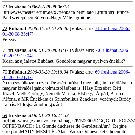
73
frushena
2006-02-28 08:06:18
[url]www.theater-erfurt.de/;Offenbach bemutató Erfurt[/url] Prince
Paul szerepében Sólyom-Nagy Máté ugrott be.
72
Búbánat
2006-01-30 10:36:40
[Válasz erre:
71 frushena 2006-
01-30 08:33:47
]
Persze.
71
frushena
2006-01-30 08:33:47
[Válasz erre:
70 Búbánat 2006-
01-20 19:19:04
]
Köszi az ajánlatot Búbánat. Gondolom magyar nyelven éneklik?
70
Búbánat
2006-01-20 19:19:04
[Válasz erre:
69 frushena 2006-
01-20 16:21:32
]
Nem csodálkozom ezen. De azért próbáld meghallgatni a rádióban a
magyar kiválóságaink tolmácsolásában is: Házy Erzsébet, Réti
József, Melis György, Németh Marika, Kishegyi Árpád, Bartha
Alfonz, a MR Énekkara és Szimfonikus Zenekara, vezényel: Bródy
Tamás. El fogsz ámulni igazán!
69
frushena
2006-01-20 16:21:32
[url]http://images.amazon.com/images/P/B00002DGQG.01._SC
OFFENBACH : La Grande duchesse de Gerolstein[/url] -Regine
Crespin -MADY MESPLÉ -Alain Vanzo Orchesrte et Choeur de