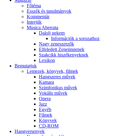
Magazin
Főtéma
Esszék és tanulmányok
Kommentár
Interjúk
Musica Aberrata
Dalolj nekem
Információk a sorozathoz
Nagy zeneszerzők
Elfeledett Zeneünnepek
Szakcikk hiszékenyeknek
Lexikon
Bemutatjuk
Lemezek, könyvek, filmek
Hangszeres művek
Kamara
Szimfonikus művek
Vokális művek
Opera
Jazz
Egyéb
Filmek
Könyvek
CD-ROM
Hangversenyek