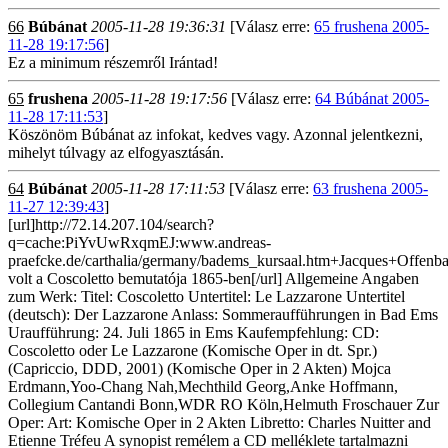
66
Búbánat
2005-11-28 19:36:31
[Válasz erre:
65 frushena 2005-
11-28 19:17:56
]
Ez a minimum részemről Irántad!
65
frushena
2005-11-28 19:17:56
[Válasz erre:
64 Búbánat 2005-
11-28 17:11:53
]
Köszönöm Búbánat az infokat, kedves vagy. Azonnal jelentkezni,
mihelyt túlvagy az elfogyasztásán.
64
Búbánat
2005-11-28 17:11:53
[Válasz erre:
63 frushena 2005-
11-27 12:39:43
]
[url]http://72.14.207.104/search?
q=cache:PiYvUwRxqmEJ:www.andreas-
praefcke.de/carthalia/germany/badems_kursaal.htm+Jacques+Offenba
volt a Coscoletto bemutatója 1865-ben[/url] Allgemeine Angaben
zum Werk: Titel: Coscoletto Untertitel: Le Lazzarone Untertitel
(deutsch): Der Lazzarone Anlass: Sommeraufführungen in Bad Ems
Uraufführung: 24. Juli 1865 in Ems Kaufempfehlung: CD:
Coscoletto oder Le Lazzarone (Komische Oper in dt. Spr.)
(Capriccio, DDD, 2001) (Komische Oper in 2 Akten) Mojca
Erdmann,Yoo-Chang Nah,Mechthild Georg,Anke Hoffmann,
Collegium Cantandi Bonn,WDR RO Köln,Helmuth Froschauer Zur
Oper: Art: Komische Oper in 2 Akten Libretto: Charles Nuitter and
Etienne Tréfeu A synopist remélem a CD melléklete tartalmazni