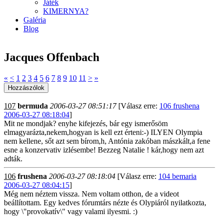
Játék
KIMERNYA?
Galéria
Blog
Jacques Offenbach
«
<
1
2
3
4
5
6
7
8
9
10
11
>
»
107
bermuda
2006-03-27 08:51:17
[Válasz erre:
106 frushena
2006-03-27 08:18:04
]
Mit ne mondjak? enyhe kifejezés, bár egy ismerősöm
elmagyarázta,nekem,hogyan is kell ezt érteni:-) ILYEN Olympia
nem kellene, sőt azt sem bírom,h, Antónia zakóban mászkált,a fene
esne a konzervativ izlésembe! Bezzeg Natalie ! kár,hogy nem azt
adták.
106
frushena
2006-03-27 08:18:04
[Válasz erre:
104 bemaria
2006-03-27 08:04:15
]
Még nem néztem vissza. Nem voltam otthon, de a videot
beállítottam. Egy kedves fórumtárs nézte és Olypiáról nyilatkozta,
hogy \"provokatív\" vagy valami ilyesmi. :)