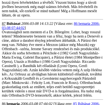
hozzá ilyen felvételekhez a tévéből. Viszont biztos hogy a távoli
jövőben beszerzek még majd számos felvételt. Más felvételről én
nem tudok, sőt ezekről se mind tudtam! Még a Hoffmann meséit
láttam, de az opera.
87
Búbánat
2006-03-08 14:13:22
[Válasz erre:
86 bemaria 2006-
03-08 07:44:02
]
Óvatosságból nem mentem el a Dr. Bőregérre. Lehet, hogy rosszul
tettem? Mindenesetre bennem van a félsz, hogy ha nem a Denevér a
címe, akkor a darabot tényleg jelentősen átírhatták. A Párizsi élet
meg van. Néhány éve ment a Mezzon (akkor még Muzzik) egy
Offenbach –széria, Jerome Savary rendezései és más produkcióké.
Akkor én sorba felvettem a Périchole-t (1982 Genfi Nagyszínház-
Maria Ewing, Gabriel Bacquier), a Párizsi életet (1984 Montpellier-i
Opera), Utazás a Holdba-t (1986 Genfi Nagyszínház- Riccardo
Cassinelli ), a Banditák két előadását (Lyoni Opera, Genfi
Nagyszínház) stb. Aztán később videóra vettem még A szép Heléna
két-, Az Orfeusz az alvilágban három különböző előadását, továbbá
a Kékszakállt Genfből és a Gerolsteini nagyhercegnőt Párizsból
(Marc Minkowski - Felicity Lott, Francois le Roux). Offenbachnak
gyakorlatilag ezek az említett, teljes estét betöltő nagyoperettjei
kerültek videón s most már DVD-n is forgalmazásra. Ha tudsz még
más Offenbach-DVD-lemezekről, akkor kérlek, jelezd felém.
86
bemaria
2006-03-08 07:44:02
[Válasz erre:
85 Búbánat 2006-