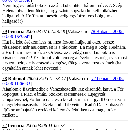
03-07 07:58:48
]
Nem fog csalódást okozni az általad említett három műve. A Szép
Heléna olyan lendületes, hogy szinte kapszkodni kell miközben
hallgatod. A Hoffmann meséit pedig egy bizonyos hölgy miatt
hallgasd! :)
79
bemaria
2006-03-07 07:58:48
[Válasz erre:
78 Búbánat 2006-
03-06 15:38:47
]
Hát ha lehetőségem lesz rá, meg fogom hallgatni őket, persze
részleteket már hallottam én is a rádióban. Én még a Szép Helénára,
a Hoffman meséire és az Orfeusz az alvilágban c darabokra is
kíváncsi lennék! Ez utóbbi volt nemrég a tévében, és még csak most
néztem bele, de borzasztó az egész, főleg a zene meg az ének (ha
egyáltalán annak lehet nevezni!)
78
Búbánat
2006-03-06 15:38:47
[Válasz erre:
77 bemaria 2006-
03-06 11:06:33
]
Ajánlom a figyelmedbe a Varázshegedűt, Az elisondói lányt, a Férj
kopogtat, a Piaci dámák, Szökött szerelmesek, Eljegyzés
lámpafénynél, Fortunió dala és a korábban már tárgyalt 66-os szám
c. egyfelvonásosokat. Ezeket mind felvette a Rádió Dalszínháza és
ifjúkorom hajnalán ezekkel keltem és feküdtem - a magyaroké
mellett...
77
bemaria
2006-03-06 11:06:33