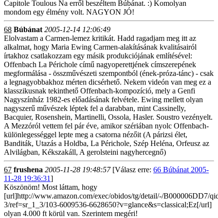
Capitole Toulous Na erről beszéltem Búbánat. :) Komolyan
mondom egy élmény volt. NAGYON JÓ!
68
Búbánat
2005-12-14 12:06:49
Elolvastam a Carmen-lemez kritikát. Hadd ragadjam meg itt az
alkalmat, hogy Maria Ewing Carmen-alakításának kvalitásairól
írtakhoz csatlakozzam egy másik produkciójának említésével:
Offenbach La Périchole című nagyoperettjének címszerepének
megformálása - összművészeti szempontból (ének-próza-tánc) - csak
a legnagyobbakhoz mérten dicsérhető. Nekem videón van meg ez a
klasszikusnak tekinthető Offenbach-kompozíció, mely a Genfi
Nagyszínház 1982-es előadásának felvétele. Ewing mellett olyan
nagyszerű művészek léptek fel a darabban, mint Cassinelly,
Bacquier, Rosenshein, Martinelli, Ossola, Hasler. Soustro vezényelt.
A Mezzóról vettem fel pár éve, amikor szériában nyolc Offenbach-
különlegességgel lepte meg a csatorna nézőit (A párizsi élet,
Banditák, Utazás a Holdba, La Périchole, Szép Heléna, Orfeusz az
Alvilágban, Kékszakáll, A gerolsteini nagyhercegnő)
67
frushena
2005-11-28 19:48:57
[Válasz erre:
66 Búbánat 2005-
11-28 19:36:31
]
Köszönöm! Most láttam, hogy
[url]http://www.amazon.com/exec/obidos/tg/detail/-/B000006DD7/q
3/ref=sr_1_3/103-6009536-6628650?v=glance&s=classical;Ez[/url]
olyan 4.000 ft körül van. Szerintem megéri!