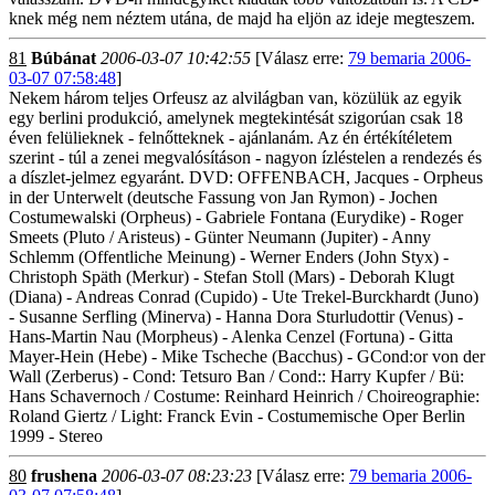
knek még nem néztem utána, de majd ha eljön az ideje megteszem.
81
Búbánat
2006-03-07 10:42:55
[Válasz erre:
79 bemaria 2006-
03-07 07:58:48
]
Nekem három teljes Orfeusz az alvilágban van, közülük az egyik
egy berlini produkció, amelynek megtekintésát szigorúan csak 18
éven felülieknek - felnőtteknek - ajánlanám. Az én értékítéletem
szerint - túl a zenei megvalósításon - nagyon ízléstelen a rendezés és
a díszlet-jelmez egyaránt. DVD: OFFENBACH, Jacques - Orpheus
in der Unterwelt (deutsche Fassung von Jan Rymon) - Jochen
Costumewalski (Orpheus) - Gabriele Fontana (Eurydike) - Roger
Smeets (Pluto / Aristeus) - Günter Neumann (Jupiter) - Anny
Schlemm (Offentliche Meinung) - Werner Enders (John Styx) -
Christoph Späth (Merkur) - Stefan Stoll (Mars) - Deborah Klugt
(Diana) - Andreas Conrad (Cupido) - Ute Trekel-Burckhardt (Juno)
- Susanne Serfling (Minerva) - Hanna Dora Sturludottir (Venus) -
Hans-Martin Nau (Morpheus) - Alenka Cenzel (Fortuna) - Gitta
Mayer-Hein (Hebe) - Mike Tscheche (Bacchus) - GCond:or von der
Wall (Zerberus) - Cond: Tetsuro Ban / Cond:: Harry Kupfer / Bü:
Hans Schavernoch / Costume: Reinhard Heinrich / Choireographie:
Roland Giertz / Light: Franck Evin - Costumemische Oper Berlin
1999 - Stereo
80
frushena
2006-03-07 08:23:23
[Válasz erre:
79 bemaria 2006-