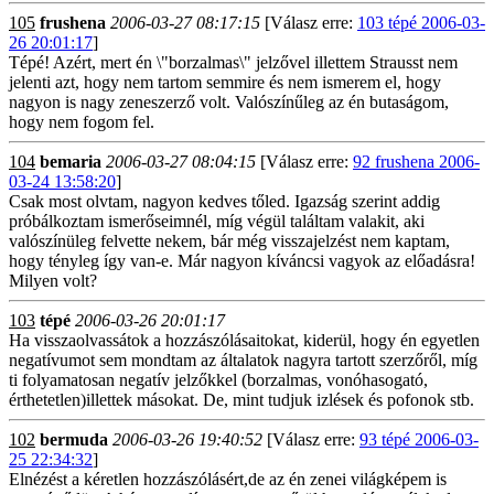
105
frushena
2006-03-27 08:17:15
[Válasz erre:
103 tépé 2006-03-
26 20:01:17
]
Tépé! Azért, mert én \"borzalmas\" jelzővel illettem Strausst nem
jelenti azt, hogy nem tartom semmire és nem ismerem el, hogy
nagyon is nagy zeneszerző volt. Valószínűleg az én butaságom,
hogy nem fogom fel.
104
bemaria
2006-03-27 08:04:15
[Válasz erre:
92 frushena 2006-
03-24 13:58:20
]
Csak most olvtam, nagyon kedves tőled. Igazság szerint addig
próbálkoztam ismerőseimnél, míg végül találtam valakit, aki
valószínüleg felvette nekem, bár még visszajelzést nem kaptam,
hogy tényleg így van-e. Már nagyon kíváncsi vagyok az előadásra!
Milyen volt?
103
tépé
2006-03-26 20:01:17
Ha visszaolvassátok a hozzászólásaitokat, kiderül, hogy én egyetlen
negatívumot sem mondtam az általatok nagyra tartott szerzőről, míg
ti folyamatosan negatív jelzőkkel (borzalmas, vonóhasogató,
érthetetlen)illettek másokat. De, mint tudjuk izlések és pofonok stb.
102
bermuda
2006-03-26 19:40:52
[Válasz erre:
93 tépé 2006-03-
25 22:34:32
]
Elnézést a kéretlen hozzászólásért,de az én zenei világképem is