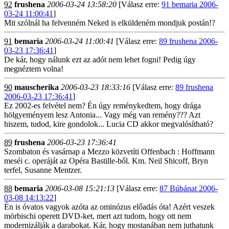
92
frushena
2006-03-24 13:58:20
[Válasz erre:
91 bemaria 2006-
03-24 11:00:41
]
Mit szólnál ha felvenném Neked is elküldeném mondjuk postán!?
91
bemaria
2006-03-24 11:00:41
[Válasz erre:
89 frushena 2006-
03-23 17:36:41
]
De kár, hogy nálunk ezt az adót nem lehet fogni! Pedig úgy
megnéztem volna!
90
mauscherika
2006-03-23 18:33:16
[Válasz erre:
89 frushena
2006-03-23 17:36:41
]
Ez 2002-es felvétel nem? Én úgy reménykedtem, hogy drága
hölgyeményem lesz Antonia... Vagy még van remény??? Azt
hiszem, tudod, kire gondolok... Lucia CD akkor megvalósítható?
89
frushena
2006-03-23 17:36:41
Szombaton és vasárnap a Mezzo közvetíti Offenbach : Hoffmann
meséi c. operáját az Opéra Bastille-ből. Km. Neil Shicoff, Bryn
terfel, Susanne Mentzer.
88
bemaria
2006-03-08 15:21:13
[Válasz erre:
87 Búbánat 2006-
03-08 14:13:22
]
Én is óvatos vagyok azóta az ominózus előadás óta! Azért veszek
mörbischi operett DVD-ket, mert azt tudom, hogy ott nem
modernizálják a darabokat. Kár, hogy mostanában nem juthatunk