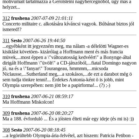
motívumait tartalmazza a Gerolsteini nagyhercegnőből, úgy más a
helyzet...
312
frushena
2007-07-09 21:01:11
Concerto militaire c. alkotására kíváncsi vagyok. Búbánat biztos jól
ismered!?
311
Sesto
2007-06-26 19:44:50
...egyébként itt jegyezném meg, ma nálam -a délelötti Wagner-es
kisiklást követöen- kizárólag a Hoffmann ment és más francia
müvek,...most éppen a \"változatosság kedvéért\" a Bonynge-által
dirigált Hoffmann \"üvölt\" a CD-játszóból,...fiatal Domingo nagyon
jó, na és a \"fanyar\" Tourangeau, hmmmm,...micsoda
Niclausse,...Sutherland meg,...a szokásos,...de ezt a darabot még ö
sem tudja tönkre tenni!... Érdekes Antonia-ként ö is jobb, mint
Olympia szerepében: nem jött be a papirforma!... (?) ;-)
310
frushena
2007-06-21 08:59:17
Ma Hoffmann Miskolcon!
309
frushena
2007-06-20 08:20:27
Ma a 188. évforduló ... És a jóisten élteti már egy ideje (és mi is) :))
308
Sesto
2007-06-20 08:18:45
...a legörültebb Olympia-ária-felvétel, azt hiszem: Patricia Petibon -