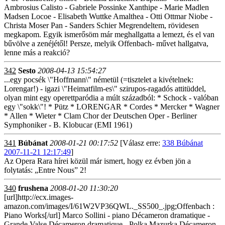
Ambrosius Calisto - Gabriele Possinke Xanthipe - Marie Madlen
Madsen Locoe - Elisabeth Wuttke Amalthea - Otti Ottmar Niobe -
Christa Moser Pan - Sanders Schier Megrendeltem, rövidesen
megkapom. Egyik ismerősöm már meghallgatta a lemezt, és el van
bűvölve a zenéjétől! Persze, melyik Offenbach- művet hallgatva,
lenne más a reakció?
342
Sesto
2008-04-13 15:54:27
...egy pocsék \"Hoffmann\" németül (=tisztelet a kivételnek:
Lorengar!) - igazi \"Heimatfilm-es\" szirupos-ragadós attitüddel,
olyan mint egy operettparódia a múlt századból: * Schock - valóban
egy \"sokk\"! * Pütz * LORENGAR * Cordes * Mercker * Wagner
* Allen * Wieter * Clam Chor der Deutschen Oper - Berliner
Symphoniker - B. Klobucar (EMI 1961)
341
Búbánat
2008-01-21 00:17:52
[Válasz erre:
338 Búbánat
2007-11-21 12:17:49
]
Az Opera Rara hírei közül már ismert, hogy ez évben jön a
folytatás: „Entre Nous” 2!
340
frushena
2008-01-20 11:30:20
[url]http://ecx.images-
amazon.com/images/I/61W2VP36QWL._SS500_.jpg;Offenbach :
Piano Works[/url] Marco Sollini - piano Décameron dramatique -
Grande Valse Décameron dramatique - Polka Mazurka Décameron