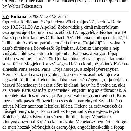
Offenbach: Ritter Blaubart / Bluebeard (1973) - 2 DVD Opera Film
by Walter Felsenstein
355
Búbánat
2008-05-27 08:26:34
Operett a Rádióban! Szép Heléna 2008. május 27., kedd – Bartó
adó 19.35-21.30 Az Alpoktól Zoborvidékig című műsorfolyam
Görögországot bemutató sorozatának 17. függelék adásában ma 19
óra 35 perckor Jacques Offenbach Szép Heléna című opera buffáját
hallhatják. Az ókori paródia eredeti címe a „Trójai díj” lett volna. A
darab története a következő: Spártában, Adonisz ünnepén a nép
virágokat áldozva tódul a templomba. Kalchas, a zsugori főpap
jobban szeretné, ha más földi jókkal látnák el és hangosan lamentál
sorsa felett. Megjelenik a szépséges Heléna királyné, akinek Kalchas
elmeséli Paris esetét. Paris, Trója hercege, a szépségversenyben
Vénusznak adta a szépség almáját, aki viszonzásul neki ígérte a
legszebb földi nőt. Heléna tudatában van szépségének, unja férjét, a
bárgyú Menelaoszt és ezért előre kijelenti, hogy ha ő volna az, akit
az istenek Paris számára kiszemeltek, engedni fog az erőszaknak. A
történtek után feszülten várja Párisszal való megismerkedését. Paris
megjelenik pásztoröltözetében és csakhamar elnyeri Szép Heléna
szívét. Mikor azonban leleplezi kilétét, Heléna az erényességét és
hűségét hangoztatja. Paris cselhez folyamodik és megvesztegeti
Kalchast, aki az istenek nevében kihirdeti, hogy Menelaosz
királynak azonnal Krétába kell utaznia. Menelaosz nem érti a dolgot,
de mert hozzák bőröndjeit és esernyőjét, engedelmeskedik a főpap