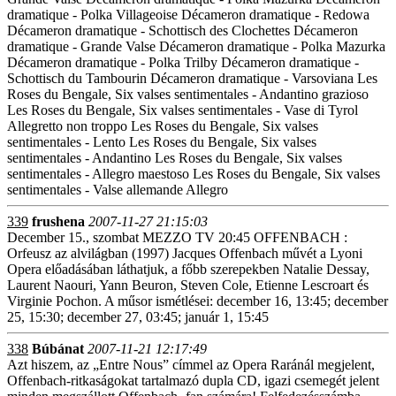
dramatique - Polka Villageoise Décameron dramatique - Redowa
Décameron dramatique - Schottisch des Clochettes Décameron
dramatique - Grande Valse Décameron dramatique - Polka Mazurka
Décameron dramatique - Polka Trilby Décameron dramatique -
Schottisch du Tambourin Décameron dramatique - Varsoviana Les
Roses du Bengale, Six valses sentimentales - Andantino grazioso
Les Roses du Bengale, Six valses sentimentales - Vase di Tyrol
Allegretto non troppo Les Roses du Bengale, Six valses
sentimentales - Lento Les Roses du Bengale, Six valses
sentimentales - Andantino Les Roses du Bengale, Six valses
sentimentales - Allegro maestoso Les Roses du Bengale, Six valses
sentimentales - Valse allemande Allegro
339
frushena
2007-11-27 21:15:03
December 15., szombat MEZZO TV 20:45 OFFENBACH :
Orfeusz az alvilágban (1997) Jacques Offenbach művét a Lyoni
Opera előadásában láthatjuk, a főbb szerepekben Natalie Dessay,
Laurent Naouri, Yann Beuron, Steven Cole, Etienne Lescroart és
Virginie Pochon. A műsor ismétlései: december 16, 13:45; december
25, 15:30; december 27, 03:45; január 1, 15:45
338
Búbánat
2007-11-21 12:17:49
Azt hiszem, az „Entre Nous” címmel az Opera Raránál megjelent,
Offenbach-ritkaságokat tartalmazó dupla CD, igazi csemegét jelent