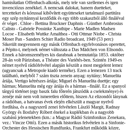
hamisítatlan Offenbach-alkotás, mely tele van szellemes és igen
invenciózus zenékkel. A nemcsak dalokat, hanem duetteket,
tercetteket és kórussal kibővített együtteseket tartalmazó partitúra
egy szép nyitánnyal kezdődik és egy több szakaszból álló fináléval
ér véget . Chloe - Bettina Bruckner Daphnis - Günther Ambrosius
Calisto - Gabriele Possinke Xanthipe - Marie Madlen Madsen
Locoe - Elisabeth Wuttke Amalthea - Otti Ottmar Niobe - Christa
Moser Pan - Sanders Schier Radio broadcast, 1949 (53 perc)
Sikerült megvennem egy másik Offenbach egyfelvonásos operettet,
a Pépito-t, melynek német változata a Das Mädchen von Elisondo.
Ennek a háromszemélyes kis darabnak a bemutatója 1853. október
28-án volt Párizsban, a Théatre des Variétés-ben. Szintén 1949-es
német nyelvű rádiófelvétel alapján készült a most megjelent lemez
(ugyancsak a Metropole kiadó terméke). Ezen a lemezen 13 track
található, melyből 7 szám tiszta zenein anyag: nyitány; Manuelita
áriája, Vertigo kétrészes áriája; Miguel és Manuelita duettje; egy
hármas; Manuelita még egy áriája és a hármas –finálé. Ez a spanyol
tárgyú történet (egy baszk falu főterén játszódik a cselekménye) és
zenéje már nem volt ismeretlen előttem, hiszen Az elizondói lánynak
a rádióban, a hatvanas évek elején elkészült a magyar nyelvű
fordítása, és a nagyszerű zenei felvételen László Margit, Radnay
György és Ilosfalvy Róbert énekel a kuplékban és a nagyobb
szabású jelenetekben (km.: a Magyar Rádió Szimfonikus Zenekara,
vez.: Vincze Ottó). Ezen a másik historikus felvételen is a Sinfonie-
Orchester des Hessischen Rundfunks, Frankfurt működik közre,