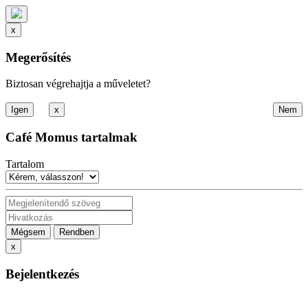
x
Megerősítés
Biztosan végrehajtja a műveletet?
x
Café Momus tartalmak
Tartalom
Mégsem
Rendben
x
Bejelentkezés