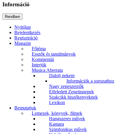
Információ
Nyitólap
Bejelentkezés
Regisztráció
Magazin
Főtéma
Esszék és tanulmányok
Kommentár
Interjúk
Musica Aberrata
Dalolj nekem
Információk a sorozathoz
Nagy zeneszerzők
Elfeledett Zeneünnepek
Szakcikk hiszékenyeknek
Lexikon
Bemutatjuk
Lemezek, könyvek, filmek
Hangszeres művek
Kamara
Szimfonikus művek