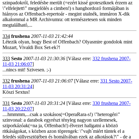
szinpadokról, feledésbe merült (=ezért kissé grotesztknek érzem az
\"elfelejtett\" megjelölés a cimben!) s hanghordozó formájában is
hiányos az Offenbach-repertoár - megint utalnék, immáron X-dik
alkalommal a MR Archivumra: ott természetesen sok minden
megtalálható,...
334
frushena
2007-11-03 21:42:44
Létezik olyan, hogy Best of Offenbach? Olyasmire gondolok mint
Mozart, Vivaldi Box Set-ek?!
333
Sesto
2007-11-03 21:30:36
[Válasz erre:
332 frushena 2007-
11-03 21:06:07
]
...nincs mit! Szivesen. ;-)
332
frushena
2007-11-03 21:06:07
[Válasz erre:
331 Sesto 2007-
11-03 20:31:24
]
Köszi Sextus!
331
Sesto
2007-11-03 20:31:24
[Válasz erre:
330 frushena 2007-
11-03 20:22:07
]
....hmmmm,...csak a szokásos(=OperaRara-s!) \"heterogén\"
szinvonal: a darabok egyrészt tényleg nagyon szellemesek,
sziporkázóak(=na ja, Offenbach!) élvezet hallgatni a kbözö
ritkáságokat, s közben azon töprengek: \"vajh´miért tüntek el a
feledés süllyesztöjében és homályában ezek az alkotások?\" - de a