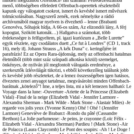
minden megszállott Offenbach- fan számára! Felfedezésszámba
menő, többségében elfeledett Offenbach-operettek részleteiből
kapunk egy válogatott csokrot, ismert és kevésbé ismert művészek
tolmácsolásában. Nagyszerű zenék, ezek némelyike a rádió
archívumából magyar nyelven is élvezhető – lenne (Brabanti
Genovéva, Sóhajok hídja, A 66-os szám, Az elizondói lány, A férj
kopogtat, Szökött katonák…) Hallgatva a számokat, több
érdekességre is felfigyeltem, pl. igazi kuriózum a „Belle Lurette”
egyik részlete, egy csodálatos duett „Ce fut à Londres” (CD 1, track
16), mely ifj. Johann Strauss „A kék Duna” c. keringőjére írt
parafrázis! Ez az Opera Rara-újdonság, mely az offenbachi hatalmas
életműből (több mint száz színpadi alkotása közül) szemelget,
önkényes, de nyilván jól megfontolt válogatás eredménye, a
szerkesztők ízlésvilágát tükrözi, s ebből következőleg találunk jobb
és kevésbé jobb részleteket, de a lemez összességében igen hatásos,
élvezetes zenei anyagot tartalmaz, megvásárolni minden Offenbach-
barátnak „kötelező”! Íme, a teljes lista, mi a két lemezen hallható: Le
Voyage dans la lune: -Ouverture -Ariette de la Princesse (Elizabeth
Vidal) -Final de la neige (Elizabeth Vidal - Jennifer Larmore -
Alexandra Sherman - Mark Wilde - Mark Stone - Alastair Miles) -Je
regarde vos jolis yeux (Yvonne Kenny) Ohé ! Ohé ! (Jennifer
Larmore) Geneviève de Braban:t -Rondo du pâté (Cassandre
Berthon) La Jolie parfumeuse: -Je peins, je crayonne (Loïc Félix -
Elizabeth Vidal - Alexandra Sherman) Pardieu ! (Mark Stone) -Air
de Polacca (Laura Claycomb) Le Pont des soupirs: -Ah ! Le Doge !