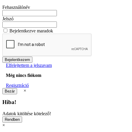
Fehasználónév
Jelszó
Bejelentkezve maradok
Elfelejtettem a jelszavam
Még nincs fiókom
Regisztráció
×
Hiba!
Adatok kitöltése kötelező!
×