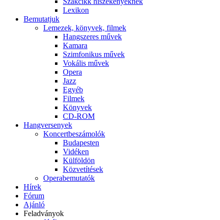
Szakcikk hiszékenyeknek
Lexikon
Bemutatjuk
Lemezek, könyvek, filmek
Hangszeres művek
Kamara
Szimfonikus művek
Vokális művek
Opera
Jazz
Egyéb
Filmek
Könyvek
CD-ROM
Hangversenyek
Koncertbeszámolók
Budapesten
Vidéken
Külföldön
Közvetítések
Operabemutatók
Hírek
Fórum
Ajánló
Feladványok