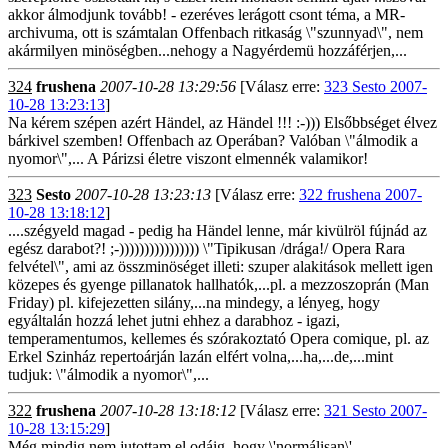
akkor álmodjunk tovább! - ezeréves lerágott csont téma, a MR-
archivuma, ott is számtalan Offenbach ritkaság \"szunnyad\", nem
akármilyen minöségben...nehogy a Nagyérdemü hozzáférjen,...
324
frushena
2007-10-28 13:29:56
[Válasz erre:
323 Sesto 2007-
10-28 13:23:13
]
Na kérem szépen azért Händel, az Händel !!! :-))) Elsőbbséget élvez
bárkivel szemben! Offenbach az Operában? Valóban \"álmodik a
nyomor\",... A Párizsi életre viszont elmennék valamikor!
323
Sesto
2007-10-28 13:23:13
[Válasz erre:
322 frushena 2007-
10-28 13:18:12
]
....szégyeld magad - pedig ha Händel lenne, már kivülröl fújnád az
egész darabot?! ;-)))))))))))))))) \"Tipikusan /drága!/ Opera Rara
felvétel\", ami az összminöséget illeti: szuper alakitások mellett igen
közepes és gyenge pillanatok hallhatók,...pl. a mezzoszoprán (Man
Friday) pl. kifejezetten silány,...na mindegy, a lényeg, hogy
egyáltalán hozzá lehet jutni ehhez a darabhoz - igazi,
temperamentumos, kellemes és szórakoztató Opera comique, pl. az
Erkel Szinház repertoárján lazán elfért volna,...ha,...de,...mint
tudjuk: \"álmodik a nyomor\",...
322
frushena
2007-10-28 13:18:12
[Válasz erre:
321 Sesto 2007-
10-28 13:15:29
]
Még mindig nem jutottam el odáig, hogy \'normálisan\'