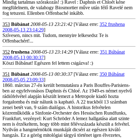
Mindig tartalmas szórakozás! :) Ravel : Daphnis et Chloét kéne
megfülelnem, de valahogy Biosmortier műve után félő Ravelé nem
fog tetszeni. Ellenben Offenbaché inkább.
353
Búbánat
2008-05-13 23:21:42
[Válasz erre:
352 frushena
2008-05-13 23:14:29
]
Szívesen, nincs mit. Tudom, mennyire lelkesedsz Te is
Offenbachért!...
352
frushena
2008-05-13 23:14:29
[Válasz erre:
351 Búbánat
2008-05-13 00:30:37
]
Köszi Búbánat! Egészen fel lettem csigázva! :)
351
Búbánat
2008-05-13 00:30:37
[Válasz erre:
350 Búbánat
2008-05-05 23:09:33
]
1860. március 27-én került bemutatásra a Paris Bouffes-Parisiens-
ben az egyfelvonásos Daphnis és Chloé. Az 1949-es német nyelvű
rádiófelvétel alapján készült lemezt a Metropole kiadó hozta
forgalomba és már nálunk is kapható. A 22 trackból 13 számban
zenei betét van, 9 szám dialógus. A historikus felvételen
közreműködik a Sinfonie-Orchester des Hessischen Rundfunks,
Frankfurt, vezényel: Kurt Schröder A lemez hallgatása alatt szinte
nem is érzékeltem, hogy több mint félévszázada készült a felvétel.
Nyilván a hangmérnökök munkáját dicséri az egészen kiváló
hangzás. Ez a görög mitológiai tárgyú történet igen élvezetes,