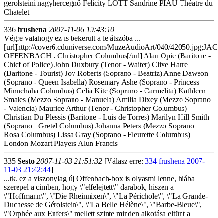
gerolsteini nagyhercegnő Felicity LOTT Sandrine PIAU Théatre du
Chatelet
336
frushena
2007-11-06 19:43:10
Végre valahogy ez is bekerült a lejátszóba ...
[url]http://cover6.cduniverse.com/MuzeAudioArt/040/42050.jpg;J
OFFENBACH : Christopher Columbus[/url] Alan Opie (Baritone -
Chief of Police) John Duxbury (Tenor - Waiter) Clive Harre
(Baritone - Tourist) Joy Roberts (Soprano - Beatriz) Anne Dawson
(Soprano - Queen Isabella) Rosemary Ashe (Soprano - Princess
Minnehaha Columbus) Celia Kite (Soprano - Carmelita) Kathleen
Smales (Mezzo Soprano - Manuela) Amilia Dixey (Mezzo Soprano
- Valencia) Maurice Arthur (Tenor - Christopher Columbus)
Christian Du Plessis (Baritone - Luis de Torres) Marilyn Hill Smith
(Soprano - Gretel Columbus) Johanna Peters (Mezzo Soprano -
Rosa Columbus) Lissa Gray (Soprano - Fleurette Columbus)
London Mozart Players Alun Francis
335
Sesto
2007-11-03 21:51:32
[Válasz erre:
334 frushena 2007-
11-03 21:42:44
]
...tk. ez a viszonylag új Offenbach-box is olyasmi lenne, hiába
szerepel a cimben, hogy \"elfelejtett\" darabok, hiszen a
\"Hoffmann\", \"Die Rheinnixen\", \"La Périchole\", \"La Grande-
Duchesse de Gérolstein\", \"La Belle Hélène\", \"Barbe-Bleue\",
\"Orphée aux Enfers\" mellett szinte minden alkotása eltünt a