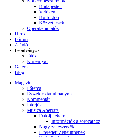
Koncertbeszámolók
Budapesten
Vidéken
Külföldön
Közvetítések
Operabemutatók
Hírek
Fórum
Ajánló
Feladványok
Játék
Kimernya?
Galéria
Blog
Magazin
Főtéma
Esszék és tanulmányok
Kommentár
Interjúk
Musica Aberrata
Dalolj nekem
Információk a sorozathoz
Nagy zeneszerzők
Elfeledett Zeneünnepek