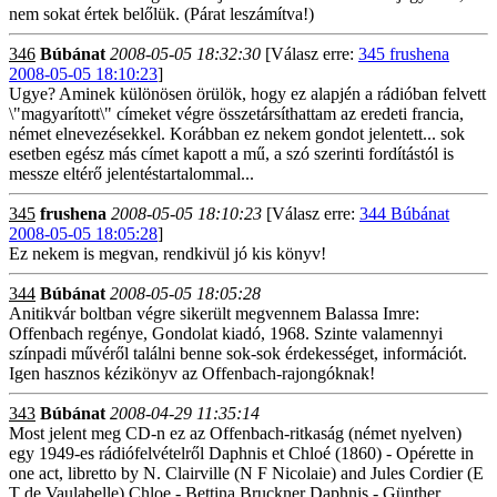
nem sokat értek belőlük. (Párat leszámítva!)
346
Búbánat
2008-05-05 18:32:30
[Válasz erre:
345 frushena
2008-05-05 18:10:23
]
Ugye? Aminek különösen örülök, hogy ez alapjén a rádióban felvett
\"magyarított\" címeket végre összetársíthattam az eredeti francia,
német elnevezésekkel. Korábban ez nekem gondot jelentett... sok
esetben egész más címet kapott a mű, a szó szerinti fordítástól is
messze eltérő jelentéstartalommal...
345
frushena
2008-05-05 18:10:23
[Válasz erre:
344 Búbánat
2008-05-05 18:05:28
]
Ez nekem is megvan, rendkivül jó kis könyv!
344
Búbánat
2008-05-05 18:05:28
Anitikvár boltban végre sikerült megvennem Balassa Imre:
Offenbach regénye, Gondolat kiadó, 1968. Szinte valamennyi
színpadi művéről találni benne sok-sok érdekességet, információt.
Igen hasznos kézikönyv az Offenbach-rajongóknak!
343
Búbánat
2008-04-29 11:35:14
Most jelent meg CD-n ez az Offenbach-ritkaság (német nyelven)
egy 1949-es rádiófelvételről Daphnis et Chloé (1860) - Opérette in
one act, libretto by N. Clairville (N F Nicolaie) and Jules Cordier (E
T de Vaulabelle) Chloe - Bettina Bruckner Daphnis - Günther