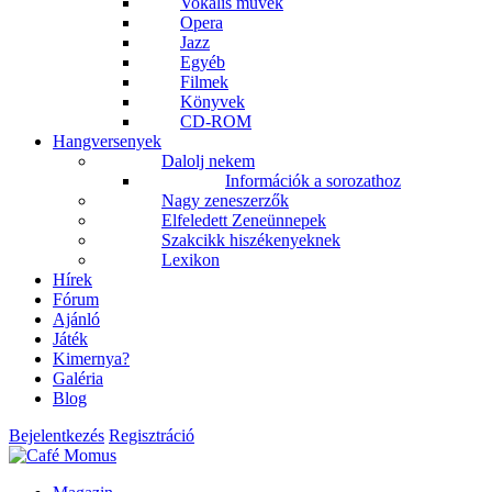
Vokális művek
Opera
Jazz
Egyéb
Filmek
Könyvek
CD-ROM
Hangversenyek
Dalolj nekem
Információk a sorozathoz
Nagy zeneszerzők
Elfeledett Zeneünnepek
Szakcikk hiszékenyeknek
Lexikon
Hírek
Fórum
Ajánló
Játék
Kimernya?
Galéria
Blog
Bejelentkezés
Regisztráció