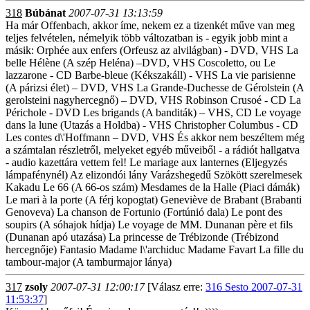
318
Búbánat
2007-07-31 13:13:59
Ha már Offenbach, akkor íme, nekem ez a tizenkét műve van meg
teljes felvételen, némelyik több változatban is - egyik jobb mint a
másik: Orphée aux enfers (Orfeusz az alvilágban) - DVD, VHS La
belle Hélène (A szép Heléna) –DVD, VHS Coscoletto, ou Le
lazzarone - CD Barbe-bleue (Kékszakáll) - VHS La vie parisienne
(A párizsi élet) – DVD, VHS La Grande-Duchesse de Gérolstein (A
gerolsteini nagyhercegnő) – DVD, VHS Robinson Crusoé - CD La
Périchole - DVD Les brigands (A banditák) – VHS, CD Le voyage
dans la lune (Utazás a Holdba) - VHS Christopher Columbus - CD
Les contes d\'Hoffmann – DVD, VHS És akkor nem beszéltem még
a számtalan részletről, melyeket egyéb műveiből - a rádiót hallgatva
- audio kazettára vettem fel! Le mariage aux lanternes (Eljegyzés
lámpafénynél) Az elizondói lány Varázshegedű Szökött szerelmesek
Kakadu Le 66 (A 66-os szám) Mesdames de la Halle (Piaci dámák)
Le mari à la porte (A férj kopogtat) Geneviève de Brabant (Brabanti
Genoveva) La chanson de Fortunio (Fortúnió dala) Le pont des
soupirs (A sóhajok hídja) Le voyage de MM. Dunanan père et fils
(Dunanan apó utazása) La princesse de Trébizonde (Trébizond
hercegnője) Fantasio Madame l\'archiduc Madame Favart La fille du
tambour-major (A tamburmajor lánya)
317
zsoly
2007-07-31 12:00:17
[Válasz erre:
316 Sesto 2007-07-31
11:53:37
]