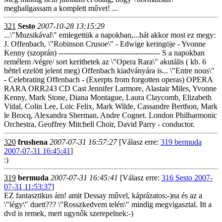
meghallgassam a komplett művet! ...
321
Sesto
2007-10-28 13:15:29
...\"Muzsikával\" emlegettük a napokban,...hát akkor most ez megy:
J. Offenbach, \"Robinson Crusoe\" - Edwige keringöje - Yvonne
Kenny (szoprán) ----------------------------------------- S a napokban
remélem /végre/ sort kerithetek az \"Opera Rara\" akutális ( kb. 6
héttel ezelött jelent meg) Offenbach kiadványára is... \"Entre nous\"
- Celebrating Offenbach - (Exerpts from forgotten operas) OPERA
RARA ORR243 CD Cast Jennifer Larmore, Alastair Miles, Yvonne
Kenny, Mark Stone, Diana Montague, Laura Claycomb, Elizabeth
Vidal, Colin Lee, Loic Felix, Mark Wilde, Cassandre Berthon, Mark
le Brocq, Alexandra Sherman, Andre Cognet. London Philharmonic
Orchestra, Geoffrey Mitchell Choir, David Parry - conductor.
320
frushena
2007-07-31 16:57:27
[Válasz erre:
319 bermuda
2007-07-31 16:45:41
]
:)
319
bermuda
2007-07-31 16:45:41
[Válasz erre:
316 Sesto 2007-
07-31 11:53:37
]
EZ fantasztikus ám! amit Dessay művel, káprázatos;-)na és az a
\"légy\" duett??? \"Rosszkedvem telén\" mindig megvigasztal. Itt a
dvd is remek, mert ugynők szerepelnek:-)