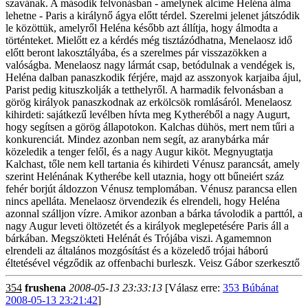
szavának. A második felvonásban - amelynek alcíme Heléna álma
lehetne - Paris a királynő ágya előtt térdel. Szerelmi jelenet játszódik
le közöttük, amelyről Heléna később azt állítja, hogy álmodta a
történteket. Mielőtt ez a kérdés még tisztázódhatna, Menelaosz idő
előtt beront lakosztályába, és a szerelmes pár visszazökken a
valóságba. Menelaosz nagy lármát csap, betódulnak a vendégek is,
Heléna dalban panaszkodik férjére, majd az asszonyok karjaiba ájul,
Parist pedig kituszkolják a tetthelyről. A harmadik felvonásban a
görög királyok panaszkodnak az erkölcsök romlásáról. Menelaosz
kihirdeti: sajátkezű levélben hívta meg Kytheréből a nagy Augurt,
hogy segítsen a görög állapotokon. Kalchas dühös, mert nem tűri a
konkurenciát. Mindez azonban nem segít, az aranybárka már
közeledik a tenger felől, és a nagy Augur kiköt. Megnyugtatja
Kalchast, tőle nem kell tartania és kihirdeti Vénusz parancsát, amely
szerint Helénának Kytherébe kell utaznia, hogy ott bűneiért száz
fehér borjút áldozzon Vénusz templomában. Vénusz parancsa ellen
nincs apelláta. Menelaosz örvendezik és elrendeli, hogy Heléna
azonnal szálljon vízre. Amikor azonban a bárka távolodik a parttól, a
nagy Augur leveti öltözetét és a királyok meglepetésére Paris áll a
bárkában. Megszökteti Helénát és Trójába viszi. Agamemnon
elrendeli az általános mozgósítást és a közeledő trójai háború
éltetésével végződik az offenbachi burleszk. Veisz Gábor szerkesztő
354
frushena
2008-05-13 23:33:13
[Válasz erre:
353 Búbánat
2008-05-13 23:21:42
]