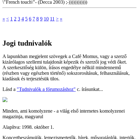
\"French touch\"- (Decca 2003) ;-))))))))))))
«
<
1
2
3
4
5
6
7
8
9
10
11
>
»
Jogi tudnivalók
A lapunkban megjelent szövegek a Café Momus, vagy a szerző
kizárólagos szellemi tulajdonát képezik és szerzői jog védi őket.
A szerkesztőség külön, írásos engedélye nélkül mindennemű
(részben vagy egészben történő) sokszorosításuk, felhasználásuk,
kiadásuk és terjesztésük tilos.
Lásd a
"Tudnivalók a fórumozáshoz"
c. írásunkat...
Minden, ami komolyzene - a világ első internetes komolyzenei
magazinja, magyarul
Alapítva: 1998. október 1.
Koncertbeszámolók, lemezismertetők, hírek, műsorajánlók, interjúk,