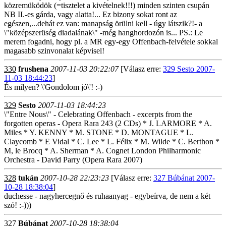
közremüködök (=tisztelet a kivételnek!!!) minden szinten csupán
NB II.-es gárda, vagy alatta!... Ez bizony sokat ront az
egészen,...dehát ez van: manapság örülni kell - úgy látszik?!- a
\"középszerüség diadalának\" -még hanghordozón is... PS.: Le
merem fogadni, hogy pl. a MR egy-egy Offenbach-felvétele sokkal
magasabb szinvonalat képvisel!
330
frushena
2007-11-03 20:22:07
[Válasz erre:
329 Sesto 2007-
11-03 18:44:23
]
És milyen? \'Gondolom jó\'! :-)
329
Sesto
2007-11-03 18:44:23
\"Entre Nous\" - Celebrating Offenbach - excerpts from the
forgotten operas - Opera Rara 243 (2 CDs) * J. LARMORE * A.
Miles * Y. KENNY * M. STONE * D. MONTAGUE * L.
Claycomb * E Vidal * C. Lee * L. Félix * M. Wilde * C. Berthon *
M, le Brocq * A. Sherman * A. Cognet London Philharmonic
Orchestra - David Parry (Opera Rara 2007)
328
tukán
2007-10-28 22:23:23
[Válasz erre:
327 Búbánat 2007-
10-28 18:38:04
]
duchesse - nagyhercegnő és ruhaanyag - egybeírva, de nem a két
szó! :-)))
327
Búbánat
2007-10-28 18:38:04