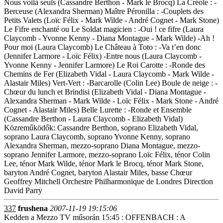
Nous voilà seuls (Cassandre Berthon - Mark le Brocq) La Créole : -
Berceuse (Alexandra Sherman) Maître Péronilla : -Couplets des
Petits Valets (Loïc Félix - Mark Wilde - André Cognet - Mark Stone)
Le Fifre enchanté ou Le Soldat magicien : -Oui ! ce fifre (Laura
Claycomb - Yvonne Kenny - Diana Montague - Mark Wilde) -Ah !
Pour moi (Laura Claycomb) Le Château à Toto : -Va t’en donc
(Jennifer Larmore - Loïc Félix) -Entre nous (Laura Claycomb -
Yvonne Kenny - Jennifer Larmore) Le Roi Carotte : -Ronde des
Chemins de Fer (Elizabeth Vidal - Laura Claycomb - Mark Wilde -
Alastair Miles) Vert-Vert : -Barcarolle (Colin Lee) Boule de neige : -
Chœur du lunch et Brindisi (Elizabeth Vidal - Diana Montague -
Alexandra Sherman - Mark Wilde - Loïc Félix - Mark Stone - André
Cognet - Alastair Miles) Belle Lurette : -Ronde et Ensemble
(Cassandre Berthon - Laura Claycomb - Elizabeth Vidal)
Közreműködők: Cassandre Berthon, soprano Elizabeth Vidal,
soprano Laura Claycomb, soprano Yvonne Kenny, soprano
Alexandra Sherman, mezzo-soprano Diana Montague, mezzo-
soprano Jennifer Larmore, mezzo-soprano Loïc Félix, ténor Colin
Lee, ténor Mark Wilde, ténor Mark le Brocq, ténor Mark Stone,
baryton André Cognet, baryton Alastair Miles, basse Chœur
Geoffrey Mitchell Orchestre Philharmonique de Londres Direction
David Parry
337
frushena
2007-11-19 19:15:06
Kedden a Mezzo TV műsorán 15:45 : OFFENBACH : A