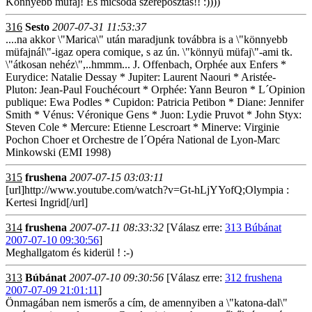
Könnyebb műfaj! És micsoda szereposztás!! :))))
316
Sesto
2007-07-31 11:53:37
....na akkor \"Marica\" után maradjunk továbbra is a \"könnyebb
müfajnál\"-igaz opera comique, s az ún. \"könnyü müfaj\"-ami tk.
\"átkosan nehéz\",..hmmm... J. Offenbach, Orphée aux Enfers *
Eurydice: Natalie Dessay * Jupiter: Laurent Naouri * Aristée-
Pluton: Jean-Paul Fouchécourt * Orphée: Yann Beuron * L´Opinion
publique: Ewa Podles * Cupidon: Patricia Petibon * Diane: Jennifer
Smith * Vénus: Véronique Gens * Juon: Lydie Pruvot * John Styx:
Steven Cole * Mercure: Etienne Lescroart * Minerve: Virginie
Pochon Choer et Orchestre de l´Opéra National de Lyon-Marc
Minkowski (EMI 1998)
315
frushena
2007-07-15 03:03:11
[url]http://www.youtube.com/watch?v=Gt-hLjYYofQ;Olympia :
Kertesi Ingrid[/url]
314
frushena
2007-07-11 08:33:32
[Válasz erre:
313 Búbánat
2007-07-10 09:30:56
]
Meghallgatom és kiderül ! :-)
313
Búbánat
2007-07-10 09:30:56
[Válasz erre:
312 frushena
2007-07-09 21:01:11
]
Önmagában nem ismerős a cím, de amennyiben a \"katona-dal\"