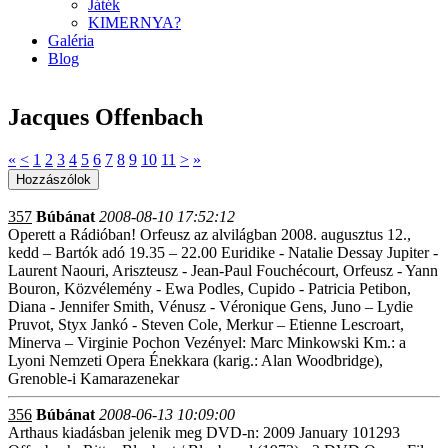
Játék
KIMERNYA?
Galéria
Blog
Jacques Offenbach
«
<
1
2
3
4
5
6
7
8
9
10
11
>
»
357
Búbánat
2008-08-10 17:52:12
Operett a Rádióban! Orfeusz az alvilágban 2008. augusztus 12.,
kedd – Bartók adó 19.35 – 22.00 Euridike - Natalie Dessay Jupiter -
Laurent Naouri, Ariszteusz - Jean-Paul Fouchécourt, Orfeusz - Yann
Bouron, Közvélemény - Ewa Podles, Cupido - Patricia Petibon,
Diana - Jennifer Smith, Vénusz - Véronique Gens, Juno – Lydie
Pruvot, Styx Jankó - Steven Cole, Merkur – Etienne Lescroart,
Minerva – Virginie Pochon Vezényel: Marc Minkowski Km.: a
Lyoni Nemzeti Opera Énekkara (karig.: Alan Woodbridge),
Grenoble-i Kamarazenekar
356
Búbánat
2008-06-13 10:09:00
Arthaus kiadásban jelenik meg DVD-n: 2009 January 101293