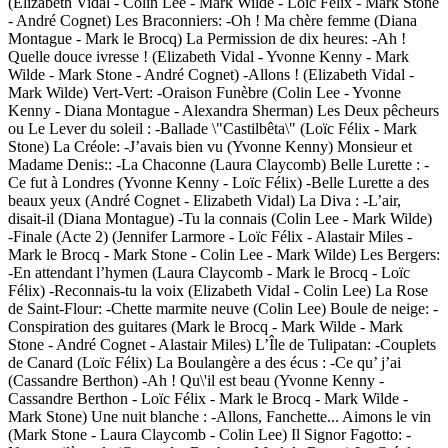
(Elizabeth Vidal - Colin Lee - Mark Wilde - Loïc Félix - Mark Stone
- André Cognet) Les Braconniers: -Oh ! Ma chère femme (Diana
Montague - Mark le Brocq) La Permission de dix heures: -Ah !
Quelle douce ivresse ! (Elizabeth Vidal - Yvonne Kenny - Mark
Wilde - Mark Stone - André Cognet) -Allons ! (Elizabeth Vidal -
Mark Wilde) Vert-Vert: -Oraison Funèbre (Colin Lee - Yvonne
Kenny - Diana Montague - Alexandra Sherman) Les Deux pêcheurs
ou Le Lever du soleil : -Ballade \"Castilbêta\" (Loïc Félix - Mark
Stone) La Créole: -J’avais bien vu (Yvonne Kenny) Monsieur et
Madame Denis:: -La Chaconne (Laura Claycomb) Belle Lurette : -
Ce fut à Londres (Yvonne Kenny - Loïc Félix) -Belle Lurette a des
beaux yeux (André Cognet - Elizabeth Vidal) La Diva : -L’air,
disait-il (Diana Montague) -Tu la connais (Colin Lee - Mark Wilde)
-Finale (Acte 2) (Jennifer Larmore - Loïc Félix - Alastair Miles -
Mark le Brocq - Mark Stone - Colin Lee - Mark Wilde) Les Bergers:
-En attendant l’hymen (Laura Claycomb - Mark le Brocq - Loïc
Félix) -Reconnais-tu la voix (Elizabeth Vidal - Colin Lee) La Rose
de Saint-Flour: -Chette marmite neuve (Colin Lee) Boule de neige: -
Conspiration des guitares (Mark le Brocq - Mark Wilde - Mark
Stone - André Cognet - Alastair Miles) L’Île de Tulipatan: -Couplets
de Canard (Loïc Félix) La Boulangère a des écus : -Ce qu’ j’ai
(Cassandre Berthon) -Ah ! Qu\'il est beau (Yvonne Kenny -
Cassandre Berthon - Loïc Félix - Mark le Brocq - Mark Wilde -
Mark Stone) Une nuit blanche : -Allons, Fanchette... Aimons le vin
(Mark Stone - Laura Claycomb - Colin Lee) Il Signor Fagotto: -