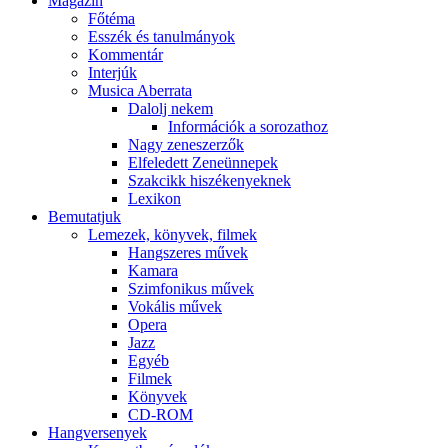
Magazin
Főtéma
Esszék és tanulmányok
Kommentár
Interjúk
Musica Aberrata
Dalolj nekem
Információk a sorozathoz
Nagy zeneszerzők
Elfeledett Zeneünnepek
Szakcikk hiszékenyeknek
Lexikon
Bemutatjuk
Lemezek, könyvek, filmek
Hangszeres művek
Kamara
Szimfonikus művek
Vokális művek
Opera
Jazz
Egyéb
Filmek
Könyvek
CD-ROM
Hangversenyek