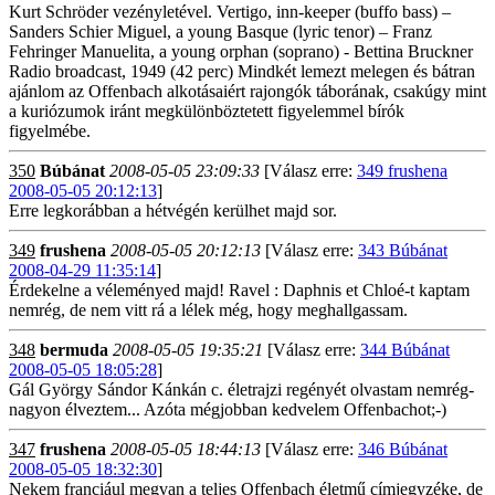
Kurt Schröder vezényletével. Vertigo, inn-keeper (buffo bass) –
Sanders Schier Miguel, a young Basque (lyric tenor) – Franz
Fehringer Manuelita, a young orphan (soprano) - Bettina Bruckner
Radio broadcast, 1949 (42 perc) Mindkét lemezt melegen és bátran
ajánlom az Offenbach alkotásaiért rajongók táborának, csakúgy mint
a kuriózumok iránt megkülönböztetett figyelemmel bírók
figyelmébe.
350
Búbánat
2008-05-05 23:09:33
[Válasz erre:
349 frushena
2008-05-05 20:12:13
]
Erre legkorábban a hétvégén kerülhet majd sor.
349
frushena
2008-05-05 20:12:13
[Válasz erre:
343 Búbánat
2008-04-29 11:35:14
]
Érdekelne a véleményed majd! Ravel : Daphnis et Chloé-t kaptam
nemrég, de nem vitt rá a lélek még, hogy meghallgassam.
348
bermuda
2008-05-05 19:35:21
[Válasz erre:
344 Búbánat
2008-05-05 18:05:28
]
Gál György Sándor Kánkán c. életrajzi regényét olvastam nemrég-
nagyon élveztem... Azóta mégjobban kedvelem Offenbachot;-)
347
frushena
2008-05-05 18:44:13
[Válasz erre:
346 Búbánat
2008-05-05 18:32:30
]
Nekem franciául megvan a teljes Offenbach életmű címjegyzéke, de