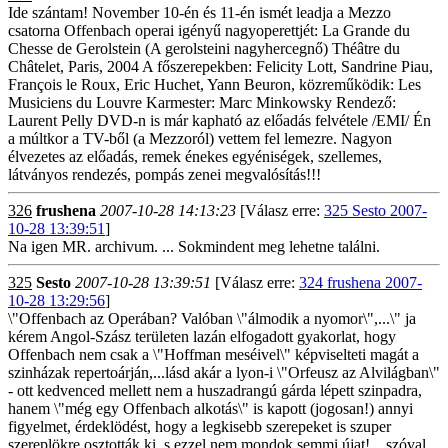
Ide szántam! November 10-én és 11-én ismét leadja a Mezzo
csatorna Offenbach operai igényű nagyoperettjét: La Grande du
Chesse de Gerolstein (A gerolsteini nagyhercegnő) Théâtre du
Châtelet, Paris, 2004 A főszerepekben: Felicity Lott, Sandrine Piau,
François le Roux, Eric Huchet, Yann Beuron, közreműködik: Les
Musiciens du Louvre Karmester: Marc Minkowsky Rendező:
Laurent Pelly DVD-n is már kapható az előadás felvétele /EMI/ Én
a múltkor a TV-ből (a Mezzoról) vettem fel lemezre. Nagyon
élvezetes az előadás, remek énekes egyéniségek, szellemes,
látványos rendezés, pompás zenei megvalósítás!!!
326
frushena
2007-10-28 14:13:23
[Válasz erre:
325 Sesto 2007-
10-28 13:39:51
]
Na igen MR. archivum. ... Sokmindent meg lehetne találni.
325
Sesto
2007-10-28 13:39:51
[Válasz erre:
324 frushena 2007-
10-28 13:29:56
]
\"Offenbach az Operában? Valóban \"álmodik a nyomor\",...\" ja
kérem Angol-Szász területen lazán elfogadott gyakorlat, hogy
Offenbach nem csak a \"Hoffman meséivel\" képviselteti magát a
szinházak repertoárján,...lásd akár a lyon-i \"Orfeusz az Alvilágban\"
- ott kedvenced mellett nem a huszadrangú gárda lépett szinpadra,
hanem \"még egy Offenbach alkotás\" is kapott (jogosan!) annyi
figyelmet, érdeklödést, hogy a legkisebb szerepeket is szuper
szereplökre osztották ki, s ezzel nem mondok semmi újat! ...szóval