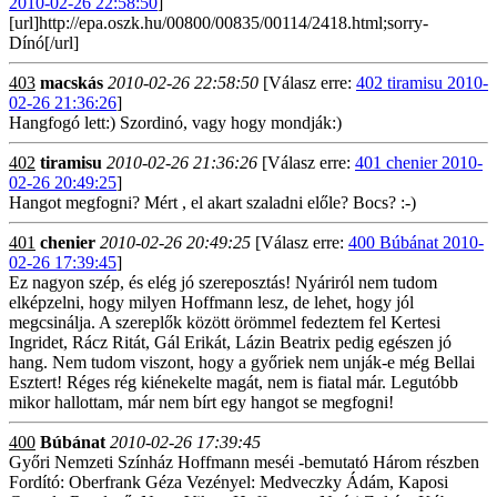
2010-02-26 22:58:50
]
[url]http://epa.oszk.hu/00800/00835/00114/2418.html;sorry-
Dínó[/url]
403
macskás
2010-02-26 22:58:50
[Válasz erre:
402 tiramisu 2010-
02-26 21:36:26
]
Hangfogó lett:) Szordinó, vagy hogy mondják:)
402
tiramisu
2010-02-26 21:36:26
[Válasz erre:
401 chenier 2010-
02-26 20:49:25
]
Hangot megfogni? Mért , el akart szaladni előle? Bocs? :-)
401
chenier
2010-02-26 20:49:25
[Válasz erre:
400 Búbánat 2010-
02-26 17:39:45
]
Ez nagyon szép, és elég jó szereposztás! Nyáriról nem tudom
elképzelni, hogy milyen Hoffmann lesz, de lehet, hogy jól
megcsinálja. A szereplők között örömmel fedeztem fel Kertesi
Ingridet, Rácz Ritát, Gál Erikát, Lázin Beatrix pedig egészen jó
hang. Nem tudom viszont, hogy a győriek nem unják-e még Bellai
Esztert! Réges rég kiénekelte magát, nem is fiatal már. Legutóbb
mikor hallottam, már nem bírt egy hangot se megfogni!
400
Búbánat
2010-02-26 17:39:45
Győri Nemzeti Színház Hoffmann meséi -bemutató Három részben
Fordító: Oberfrank Géza Vezényel: Medveczky Ádám, Kaposi