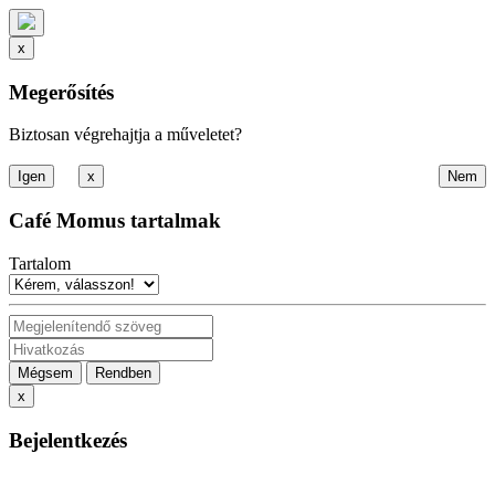
x
Megerősítés
Biztosan végrehajtja a műveletet?
x
Café Momus tartalmak
Tartalom
Mégsem
Rendben
x
Bejelentkezés