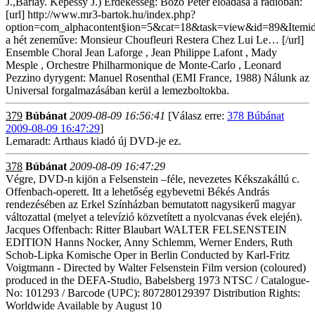
J.,Barlay. Képessy J.) Érdekesség: Bozó Péter előadása a rádióban:
[url] http://www.mr3-bartok.hu/index.php?
option=com_alphacontent§ion=5&cat=18&task=view&id=89&Itemi
a hét zeneműve: Monsieur Choufleuri Restera Chez Lui Le… [/url]
Ensemble Choral Jean Laforge , Jean Philippe Lafont , Mady
Mesple , Orchestre Philharmonique de Monte-Carlo , Leonard
Pezzino dyrygent: Manuel Rosenthal (EMI France, 1988) Nálunk az
Universal forgalmazásában kerül a lemezboltokba.
379
Búbánat
2009-08-09 16:56:41
[Válasz erre:
378 Búbánat
2009-08-09 16:47:29
]
Lemaradt: Arthaus kiadó új DVD-je ez.
378
Búbánat
2009-08-09 16:47:29
Végre, DVD-n kijön a Felsenstein –féle, nevezetes Kékszakállú c.
Offenbach-operett. Itt a lehetőség egybevetni Békés András
rendezésében az Erkel Színházban bemutatott nagysikerű magyar
változattal (melyet a televízió közvetített a nyolcvanas évek elején).
Jacques Offenbach: Ritter Blaubart WALTER FELSENSTEIN
EDITION Hanns Nocker, Anny Schlemm, Werner Enders, Ruth
Schob-Lipka Komische Oper in Berlin Conducted by Karl-Fritz
Voigtmann - Directed by Walter Felsenstein Film version (coloured)
produced in the DEFA-Studio, Babelsberg 1973 NTSC / Catalogue-
No: 101293 / Barcode (UPC): 807280129397 Distribution Rights:
Worldwide Available by August 10