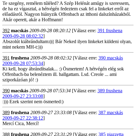
Te szegény, remélem túléled? A Szép Helénát amúgy is szeressem,
de ha ez vígasztal, a hétvégén fedeztem csak fel a linkeket erről az
előadásról. Nagyon hiányzik Offenbach az itthoni dalszínházakból.
Akár operett, akár a Hoffmann!
392
macskás
2009-09-28 08:20:12
[Válasz erre:
391 frushena
2009-09-28 08:02:32
]
Abszolút kiábrándultam:((( Bár Neked ilyen linkeket küldeni olyan,
mint nekem MH-t:)))
391
frushena
2009-09-28 08:02:32
[Válasz erre:
390 macskás
2009-09-28 07:53:34
]
Ki kell, hogy ábrándítsalak... :) Ösmertem! A hétvégén elég sok
Offenbach-ba belenéztem ill. hallgattam. Lsd. Creole ... ami
sziporkázóan jó! :)
390
macskás
2009-09-28 07:53:34
[Válasz erre:
389 frushena
2009-09-27 23:33:08
]
:))) Ezek szerint nem ösmerted:)
389
frushena
2009-09-27 23:33:08
[Válasz erre:
387 macskás
2009-09-27 22:38:12
]
Mercí Cica, Mercí!
388
frushena
2009-09-27 23:31:29
[Válasz erre:
385 piazzetta