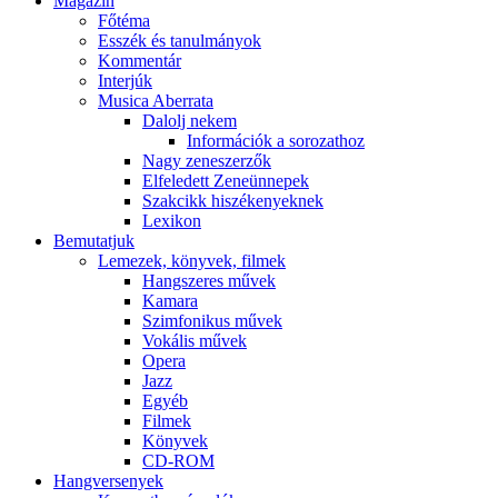
Magazin
Főtéma
Esszék és tanulmányok
Kommentár
Interjúk
Musica Aberrata
Dalolj nekem
Információk a sorozathoz
Nagy zeneszerzők
Elfeledett Zeneünnepek
Szakcikk hiszékenyeknek
Lexikon
Bemutatjuk
Lemezek, könyvek, filmek
Hangszeres művek
Kamara
Szimfonikus művek
Vokális művek
Opera
Jazz
Egyéb
Filmek
Könyvek
CD-ROM
Hangversenyek