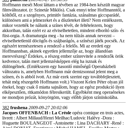
Hoffmann meséi Most láttam a tévében az 1984-ben készült magyar
filmváltozatot. (r: Szinetár Miklós). Csak ennyi telne Hoffmanntól, a
költőtől, ez a szegényes, primitív fantázia, szánalmas giccsparádé,
különösen ami a jelmezeket és a díszleteket illeti? Nem emlékszem,
mikor vezették be nálunk a színes tévét, de feltételezem, hogy
akkoriban, talán ezért ez az elviselhetetlen, mindent elborító szín- és
füst-orgia. A dramaturgia meg - ha nem túlzás annak nevezni –
elviselhetetlenül döcögős és szájbarágós, a színészi játék pocsék. Az
egészért természetesen a rendező a felelős. Mi az eredeti egy
Hoffmannban, akinek egyetlen jellemzője az, hogy állandóan
merevrészeg? Érdekes, a részeg ember színrevitele a rendezők örök
kedvence, talán mert jellemzésképpen elég ha isznak és
dülöngélnek. (Emlékszem egy hasonló minőségű Operaházbeli
változatra is, amelyben Hoffmann már demizsonnal jelent meg a
színen, és is abból ivott. Az már ezek szerint egy továbbfejlesztett,
tehát még részegebb Hoffmann volt.) Viszont Kelen Péter olyan jól
énekel, hogy csak ő miatta sajnálom, hogy az egész produkció ilyen
elképesztően, ritkamódon félresikerült. Egyébként meg operaénekes
ne mondjon prózát, könyörgöm, vagy előbb járjon színiiskolába.
382
frushena
2009-09-27 20:02:06
Jacques OFFENBACH : La Créole
opéra comique en trois actes,
livrett : Albert Millaud/Henri Meilhac/Ludovic Halévy -Dora :
Huguette BOULANGEOT -Antoinette : Lina DACHARY -René :