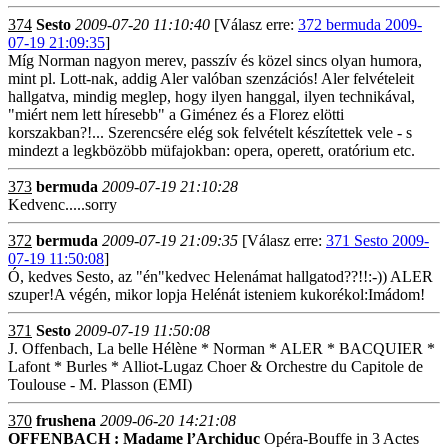
374
Sesto
2009-07-20 11:10:40
[Válasz erre:
372 bermuda 2009-
07-19 21:09:35
]
Míg Norman nagyon merev, passzív és közel sincs olyan humora,
mint pl. Lott-nak, addig Aler valóban szenzációs! Aler felvételeit
hallgatva, mindig meglep, hogy ilyen hanggal, ilyen technikával,
"miért nem lett híresebb" a Giménez és a Florez elötti
korszakban?!... Szerencsére elég sok felvételt készítettek vele - s
mindezt a legkbözöbb müfajokban: opera, operett, oratórium etc.
373
bermuda
2009-07-19 21:10:28
Kedvenc.....sorry
372
bermuda
2009-07-19 21:09:35
[Válasz erre:
371 Sesto 2009-
07-19 11:50:08
]
Ó, kedves Sesto, az "én"kedvec Helenámat hallgatod??!!:-)) ALER
szuper!A végén, mikor lopja Helénát isteniem kukorékol:Imádom!
371
Sesto
2009-07-19 11:50:08
J. Offenbach, La belle Hélène * Norman * ALER * BACQUIER *
Lafont * Burles * Alliot-Lugaz Choer & Orchestre du Capitole de
Toulouse - M. Plasson (EMI)
370
frushena
2009-06-20 14:21:08
OFFENBACH : Madame l’Archiduc
Opéra-Bouffe in 3 Actes