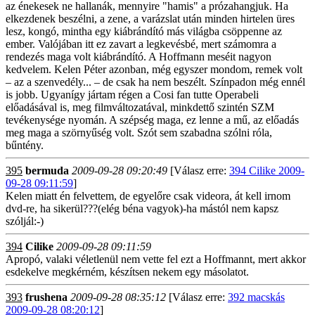
az énekesek ne hallanák, mennyire "hamis" a prózahangjuk. Ha
elkezdenek beszélni, a zene, a varázslat után minden hirtelen üres
lesz, kongó, mintha egy kiábrándító más világba csöppenne az
ember. Valójában itt ez zavart a legkevésbé, mert számomra a
rendezés maga volt kiábrándító. A Hoffmann meséit nagyon
kedvelem. Kelen Péter azonban, még egyszer mondom, remek volt
– az a szenvedély... – de csak ha nem beszélt. Színpadon még ennél
is jobb. Ugyanígy jártam régen a Cosi fan tutte Operabeli
előadásával is, meg filmváltozatával, minkdettő szintén SZM
tevékenysége nyomán. A szépség maga, ez lenne a mű, az előadás
meg maga a szörnyűség volt. Szót sem szabadna szólni róla,
bűntény.
395
bermuda
2009-09-28 09:20:49
[Válasz erre:
394 Cilike 2009-
09-28 09:11:59
]
Kelen miatt én felvettem, de egyelőre csak videora, át kell irnom
dvd-re, ha sikerül???(elég béna vagyok)-ha mástól nem kapsz
szóljál:-)
394
Cilike
2009-09-28 09:11:59
Apropó, valaki véletlenül nem vette fel ezt a Hoffmannt, mert akkor
esdekelve megkérném, készítsen nekem egy másolatot.
393
frushena
2009-09-28 08:35:12
[Válasz erre:
392 macskás
2009-09-28 08:20:12
]