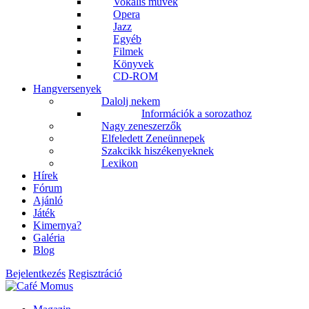
Vokális művek
Opera
Jazz
Egyéb
Filmek
Könyvek
CD-ROM
Hangversenyek
Dalolj nekem
Információk a sorozathoz
Nagy zeneszerzők
Elfeledett Zeneünnepek
Szakcikk hiszékenyeknek
Lexikon
Hírek
Fórum
Ajánló
Játék
Kimernya?
Galéria
Blog
Bejelentkezés
Regisztráció