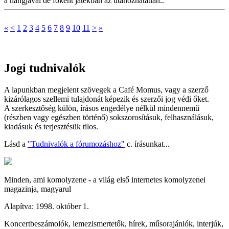
a hangjával de főként játékban az utánozhatatlan..
«
<
1
2
3
4
5
6
7
8
9
10
11
>
»
Jogi tudnivalók
A lapunkban megjelent szövegek a Café Momus, vagy a szerző
kizárólagos szellemi tulajdonát képezik és szerzői jog védi őket.
A szerkesztőség külön, írásos engedélye nélkül mindennemű
(részben vagy egészben történő) sokszorosításuk, felhasználásuk,
kiadásuk és terjesztésük tilos.
Lásd a
"Tudnivalók a fórumozáshoz"
c. írásunkat...
Minden, ami komolyzene - a világ első internetes komolyzenei
magazinja, magyarul
Alapítva: 1998. október 1.
Koncertbeszámolók, lemezismertetők, hírek, műsorajánlók, interjúk,