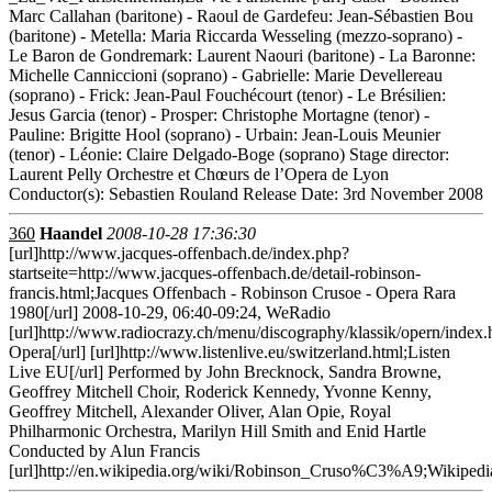
Marc Callahan (baritone) - Raoul de Gardefeu: Jean-Sébastien Bou
(baritone) - Metella: Maria Riccarda Wesseling (mezzo-soprano) -
Le Baron de Gondremark: Laurent Naouri (baritone) - La Baronne:
Michelle Canniccioni (soprano) - Gabrielle: Marie Devellereau
(soprano) - Frick: Jean-Paul Fouchécourt (tenor) - Le Brésilien:
Jesus Garcia (tenor) - Prosper: Christophe Mortagne (tenor) -
Pauline: Brigitte Hool (soprano) - Urbain: Jean-Louis Meunier
(tenor) - Léonie: Claire Delgado-Boge (soprano) Stage director:
Laurent Pelly Orchestre et Chœurs de l’Opera de Lyon
Conductor(s): Sebastien Rouland Release Date: 3rd November 2008
360
Haandel
2008-10-28 17:36:30
[url]http://www.jacques-offenbach.de/index.php?
startseite=http://www.jacques-offenbach.de/detail-robinson-
francis.html;Jacques Offenbach - Robinson Crusoe - Opera Rara
1980[/url] 2008-10-29, 06:40-09:24, WeRadio
[url]http://www.radiocrazy.ch/menu/discography/klassik/opern/index
Opera[/url] [url]http://www.listenlive.eu/switzerland.html;Listen
Live EU[/url] Performed by John Brecknock, Sandra Browne,
Geoffrey Mitchell Choir, Roderick Kennedy, Yvonne Kenny,
Geoffrey Mitchell, Alexander Oliver, Alan Opie, Royal
Philharmonic Orchestra, Marilyn Hill Smith and Enid Hartle
Conducted by Alun Francis
[url]http://en.wikipedia.org/wiki/Robinson_Cruso%C3%A9;Wikipedia