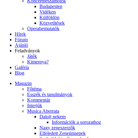
Koncertbeszámolók
Budapesten
Vidéken
Külföldön
Közvetítések
Operabemutatók
Hírek
Fórum
Ajánló
Feladványok
Játék
Kimernya?
Galéria
Blog
Magazin
Főtéma
Esszék és tanulmányok
Kommentár
Interjúk
Musica Aberrata
Dalolj nekem
Információk a sorozathoz
Nagy zeneszerzők
Elfeledett Zeneünnepek