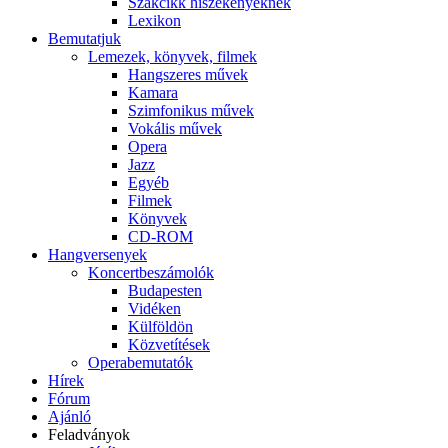
Szakcikk hiszékenyeknek
Lexikon
Bemutatjuk
Lemezek, könyvek, filmek
Hangszeres művek
Kamara
Szimfonikus művek
Vokális művek
Opera
Jazz
Egyéb
Filmek
Könyvek
CD-ROM
Hangversenyek
Koncertbeszámolók
Budapesten
Vidéken
Külföldön
Közvetítések
Operabemutatók
Hírek
Fórum
Ajánló
Feladványok