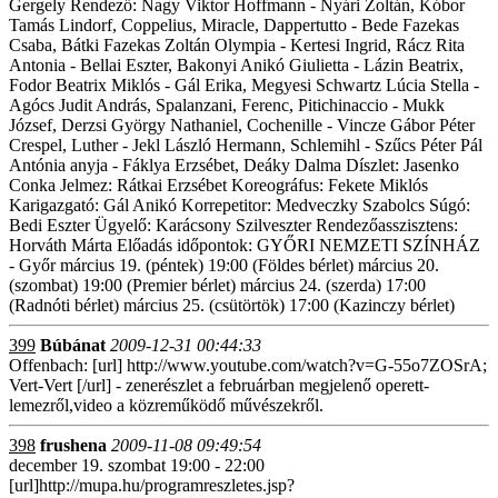
Gergely Rendező: Nagy Viktor Hoffmann - Nyári Zoltán, Kóbor
Tamás Lindorf, Coppelius, Miracle, Dappertutto - Bede Fazekas
Csaba, Bátki Fazekas Zoltán Olympia - Kertesi Ingrid, Rácz Rita
Antonia - Bellai Eszter, Bakonyi Anikó Giulietta - Lázin Beatrix,
Fodor Beatrix Miklós - Gál Erika, Megyesi Schwartz Lúcia Stella -
Agócs Judit András, Spalanzani, Ferenc, Pitichinaccio - Mukk
József, Derzsi György Nathaniel, Cochenille - Vincze Gábor Péter
Crespel, Luther - Jekl László Hermann, Schlemihl - Szűcs Péter Pál
Antónia anyja - Fáklya Erzsébet, Deáky Dalma Díszlet: Jasenko
Conka Jelmez: Rátkai Erzsébet Koreográfus: Fekete Miklós
Karigazgató: Gál Anikó Korrepetitor: Medveczky Szabolcs Súgó:
Bedi Eszter Ügyelő: Karácsony Szilveszter Rendezőasszisztens:
Horváth Márta Előadás időpontok: GYŐRI NEMZETI SZÍNHÁZ
- Győr március 19. (péntek) 19:00 (Földes bérlet) március 20.
(szombat) 19:00 (Premier bérlet) március 24. (szerda) 17:00
(Radnóti bérlet) március 25. (csütörtök) 17:00 (Kazinczy bérlet)
399
Búbánat
2009-12-31 00:44:33
Offenbach: [url] http://www.youtube.com/watch?v=G-55o7ZOSrA;
Vert-Vert [/url] - zenerészlet a februárban megjelenő operett-
lemezről,video a közreműködő művészekről.
398
frushena
2009-11-08 09:49:54
december 19. szombat 19:00 - 22:00
[url]http://mupa.hu/programreszletes.jsp?