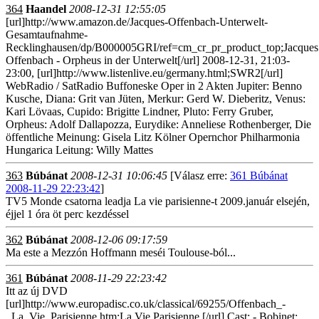
364
Haandel
2008-12-31 12:55:05
[url]http://www.amazon.de/Jacques-Offenbach-Unterwelt-
Gesamtaufnahme-
Recklinghausen/dp/B000005GRI/ref=cm_cr_pr_product_top;Jacques
Offenbach - Orpheus in der Unterwelt[/url] 2008-12-31, 21:03-
23:00, [url]http://www.listenlive.eu/germany.html;SWR2[/url]
WebRadio / SatRadio Buffoneske Oper in 2 Akten Jupiter: Benno
Kusche, Diana: Grit van Jüten, Merkur: Gerd W. Dieberitz, Venus:
Kari Lövaas, Cupido: Brigitte Lindner, Pluto: Ferry Gruber,
Orpheus: Adolf Dallapozza, Eurydike: Anneliese Rothenberger, Die
öffentliche Meinung: Gisela Litz Kölner Opernchor Philharmonia
Hungarica Leitung: Willy Mattes
363
Búbánat
2008-12-31 10:06:45
[Válasz erre:
361 Búbánat
2008-11-29 22:23:42
]
TV5 Monde csatorna leadja La vie parisienne-t 2009.január elsején,
éjjel 1 óra öt perc kezdéssel
362
Búbánat
2008-12-06 09:17:59
Ma este a Mezzón Hoffmann meséi Toulouse-ból...
361
Búbánat
2008-11-29 22:23:42
Itt az új DVD
[url]http://www.europadisc.co.uk/classical/69255/Offenbach_-
_La_Vie_Parisienne.htm;La Vie Parisienne [/url] Cast: - Bobinet: