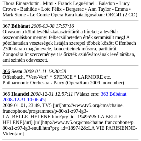
Thora Einarsdottir - Mimi • Franck Leguérinel - Balsdon • Lucy
Crowe - Bathilde • Loïc Félix - Bergerac • Ann Taylor - Emma •
Mark Stone - Le Comte Opera Rara katalógusában: ORC41 (2 CD)
367
Búbánat
2009-03-08 17:57:16
Olvasom a kölni levéltár-katasztrófáról a híreket; a levéltár
összeomláskor mennyi felbecsülhetetlen érték semmisült meg! A
pótolhatatlan veszteségek listáján szerepel többek között Offenbach
2300 darab magánlevele, koncertjeinek műsora, partitúrái.
Zongorára írt szerzeményeit is őrizték szülővárosának levéltárában,
ami szintén odaveszett.
366
Sesto
2009-01-11 19:30:58
Offenbach, "Vert-Vert" * SPENCE * LARMORE etc.
Philharmonic Orchestra - Parry (OperaRara 2009. november)
365
Haandel
2008-12-31 12:57:11
[Válasz erre:
363 Búbánat
2008-12-31 10:06:45
]
2009-01-01, 23:49, TV5 [url]http://www.tv5.org/cms/chaine-
francophone/programmes/p-80-s1-z97-lg3-
LA_BELLE_HELENE.htm?prg_id=194955&;LA BELLE
HELENE[/url] [url]http://www.tv5.org/cms/chaine-francophone/p-
80-s1-z97-lg3-snull.htm?prg_id=189742&;LA VIE PARISIENNE-
Video[/url]