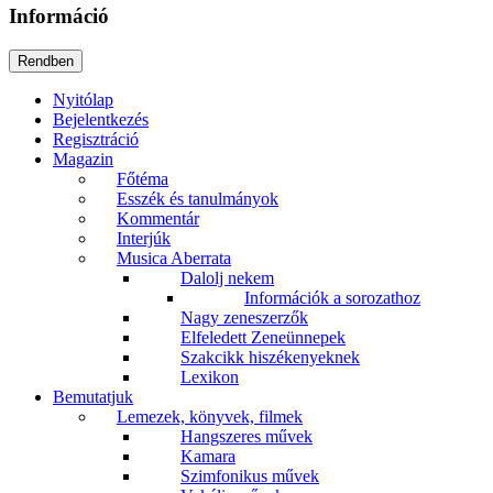
Információ
Nyitólap
Bejelentkezés
Regisztráció
Magazin
Főtéma
Esszék és tanulmányok
Kommentár
Interjúk
Musica Aberrata
Dalolj nekem
Információk a sorozathoz
Nagy zeneszerzők
Elfeledett Zeneünnepek
Szakcikk hiszékenyeknek
Lexikon
Bemutatjuk
Lemezek, könyvek, filmek
Hangszeres művek
Kamara
Szimfonikus művek