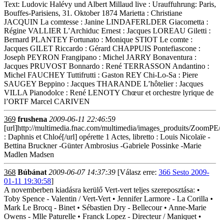
Text: Ludovic Halévy und Albert Millaud live : Urauffuhrung: Paris,
Bouffes-Parisiens, 31. Oktober 1874 Marietta : Christiane
JACQUIN La comtesse : Janine LINDAFERLDER Giacometta :
Régine VALLIER L’Archiduc Ernest : Jacques LOREAU Giletti :
Bernard PLANTEY Fortunato : Monique STIOT Le comte :
Jacques GILET Riccardo : Gérard CHAPPUIS Pontefiascone :
Joseph PEYRON Frangipano : Michel JARRY Bonaventura :
Jacques PRUVOST Bonnardo : René TERRASSON Andantino :
Michel FAUCHEY Tuttifrutti : Gaston REY Chi-Lo-Sa : Piere
SAUGEY Beppino : Jacques THARANDE L’hôtelier : Jacques
VILLA Pianodolce : René LENOTY Chœur et orchestre lyrique de
l’ORTF Marcel CARIVEN
369
frushena
2009-06-11 22:46:59
[url]http://multimedia.fnac.com/multimedia/images_produits/Zo
: Daphnis et Chloé[/url] opérette 1 Actes, libretto : Louis Nicolaïe -
Bettina Bruckner -Günter Ambrosius -Gabriele Possinke -Marie
Madlen Madsen
368
Búbánat
2009-06-07 14:37:39
[Válasz erre:
366 Sesto 2009-
01-11 19:30:58
]
A novemberben kiadásra kerülő Vert-vert teljes szereposztása: •
Toby Spence - Valentin / Vert-Vert • Jennifer Larmore - La Corilla •
Mark Le Brocq - Binet • Sébastien Dry - Bellecour • Anne-Marie
Owens - Mlle Paturelle • Franck Lopez - Directeur / Maniquet •