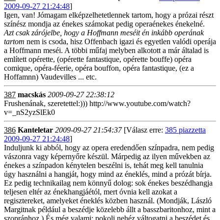
2009-09-27 21:24:48
]
Igen, van! Jómagam elképzelhetetlennek tartom, hogy a prózai részt
színész mondja az énekes számokat pedig operaénekes énekelné.
Azt csak zárójelbe, hogy a Hoffmann meséit én inkább operának
tartom
nem is csoda, hisz Offenbach igazi és egyetlen valódi operája
a Hoffmann meséi. A többi műfaj melyben alkotott a már általad is
említett opérette, (opérette fantastique, opérette bouffe) opéra
comique, opéra-féerie, opéra bouffon, opéra fantastique, (ez a
Hoffamnn) Vaudevilles ... etc.
387
macskás
2009-09-27 22:38:12
Frushenának, szeretettel:))) http://www.youtube.com/watch?
v=_nS2yzSlEk0
386
Kanteletar
2009-09-27 21:54:37
[Válasz erre:
385 piazzetta
2009-09-27 21:24:48
]
Induljunk ki abból, hogy az opera eredendően színpadra, nem pedig
vászonra vagy képernyőre készül. Márpedig az ilyen művekben az
énekes a színpadon kénytelen beszélni is, tehát meg kell tanulnia
úgy használni a hangját, hogy mind az éneklés, mind a prózát bírja.
Ez pedig technikailag nem könnyű dolog: sok énekes beszédhangja
teljesen eltér az énekhangjáétól, mert óvnia kell azokat a
regisztereket, amelyeket éneklés közben használ. (Mondják, László
Margitnak például a beszédje közelebb állt a basszbaritonhoz, mint a
szopránhoz.) És még valami: pokoli nehéz váltogatni a beszédet és