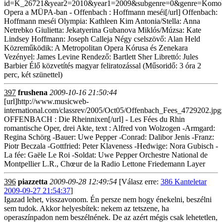
id=K_26721&year2=2010&year1=2009&subgenre=0&genre=Komol
Opera a MÜPA-ban - Offenbach : Hoffmann meséi[/url] Offenbach:
Hoffmann meséi Olympia: Kathleen Kim Antonia/Stella: Anna
Netrebko Giulietta: Jekatyerina Gubanova Miklós/Múzsa: Kate
Lindsey Hoffmann: Joseph Calleja Négy cselszövő: Alan Held
Közreműködik: A Metropolitan Opera Kórusa és Zenekara
Vezényel: James Levine Rendező: Bartlett Sher Librettó: Jules
Barbier Élő közvetítés magyar feliratozással (Műsoridő: 3 óra 2
perc, két szünettel)
397
frushena
2009-10-16 21:50:44
[url]http://www.musicweb-
international.com/classrev/2005/Oct05/Offenbach_Fees_4729202.jpg
OFFENBACH : Die Rheinnixen[/url] - Les Fées du Rhin
romantische Oper, drei Akte, text : Alfred von Wolzogen -Armgard:
Regina Schörg -Bauer: Uwe Pepper -Conrad: Dalibor Jenis -Franz:
Piotr Beczala -Gottfried: Peter Klaveness -Hedwige: Nora Gubisch -
La fée: Gaële Le Roi -Soldat: Uwe Pepper Orchestre National de
Montpellier L.R., Chœur de la Radio Lettone Friedemann Layer
396
piazzetta
2009-09-28 12:49:54
[Válasz erre:
386 Kanteletar
2009-09-27 21:54:37
]
Igazad lehet, visszavonom. Én persze nem hogy énekelni, beszélni
sem tudok. Akkor helyesbítek: nekem az tetszene, ha
operaszínpadon nem beszélnének. De az azért mégis csak lehetetlen,