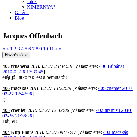
Játék
KIMERNYA?
Galéria
Blog
Jacques Offenbach
«
<
1
2
3
4
5
6
7
8
9
10
11
>
»
407
frushena
2010-02-27 23:44:58
[Válasz erre:
400 Búbánat
2010-02-26 17:39:45
]
elég jól 'titkolták' ezt a bemutatót!
406
macskás
2010-02-27 13:22:29
[Válasz erre:
405 chenier 2010-
02-27 12:42:06
]
:)
405
chenier
2010-02-27 12:42:06
[Válasz erre:
402 tiramisu 2010-
02-26 21:36:26
]
Hát, el!
404
Kúp Flóris
2010-02-27 09:17:47
[Válasz erre:
403 macskás