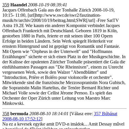
359
Haandel
2008-10-19 08:39:41
Jacques Offenbach Gala aus der Tonhalle Zürich 2008-10-19,
10:15- 11:00, [url]http://www.swr.de/swr2/faszination-
musik/tv/archiv/2008/10/19/beitrag.html;SWR[/url] -Free SatTV
Astra 19.2E Wie kaum ein anderer Komponist verbindet Jacques
Offenbach Frankreich mit Deutschland. Geboren 1819 in Köln,
gestorben 1880 in Paris, feierte er mit seinen über 100 Opern
Erfolge in beiden Ländern. Sein Werk spiegelt Heiterkeit vor
ernstem Hintergrund und ist geprägt von Romantik und Fantasie.
Mit Opern wie "Orpheus in der Unterwelt" und "Hoffmanns
Erzählungen" sicherte er sich einen Platz in der Musikgeschichte. In
der Kulisse der opulenten Züricher Tonhalle präsentiert die Gala die
einfühlsamsten Passagen aus "Die Rheinnixen", einem zu Unrecht
vergessenen Werk, sowie den Walzer "Abendblätter" und
"Introduction, Prière et Boléro pour violoncelle et orchestre".
Mitwirkende sind die französische Mezzosopranistin Nora Gubisch,
die Sopranistin Malin Hartelius, die Tenöre Bernard Richter und
Michael Volle sowie der Cellist Jérome Pernoo. Es spielt das
Orchester der Oper Zürich unter Leitung von Maestro Marc
Minkowski.
358
bermuda
2008-08-10 18:14:01
[Válasz erre:
357 Búbánat
2008-08-10 17:52:12
]
Na ez a kevesek egyike amit DVD-n imádok... Amit Dessay művel