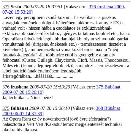
377
Sesto
2009-07-20 18:37:51
[Válasz erre:
376 frushena 2009-
07-20 15:53:20
]
...ezen egy percig nem csodálkozom - ha valóban - a piszkos
anyagiak lennének a dolgok hátterében, akkor csak annyit: EZ tk.
várható volt - hiszen hiába a csodálatos és exklúzívabbnál-
exklúzivabb kiadás=díszdoboz, igényes-tartalmas booklet etc., ha az
OperaRara felvételek legújabb darabjai kb. olyan szinvonalú gárdát
vonultatnak fel (dirigens, énekesek etc.) - természetesen: tisztelet a
kivételnek(!), ami nemezetközi vonatkozásban is max. a "még
futottak-kategória",-ill. többnyire ettöl is gyengébb: a ramaty
felhozatal (Custer, Cullagh, Clayclomb, Ciofi, Massis, Theodossiou,
Miles etc.) lenne a legmegfelöbb jelzö, s mindezt - természetesen - a
label tradiciójának értelmében: legdrágább
árkategóriában,....háááááát,.................
376
frushena
2009-07-20 15:53:20
[Válasz erre:
375 Búbánat
2009-07-20 15:26:10
]
Ja, technikai .. Nincs pénz!
375
Búbánat
2009-07-20 15:26:10
[Válasz erre:
368 Búbánat
2009-06-07 14:37:39
]
Az Opera Rara ez év novemberéről jövő évre (februárra?)
halasztotta a Vert-Vert /Kakadu/ lemez megjelentetését technikai
okokra hivatkozva.