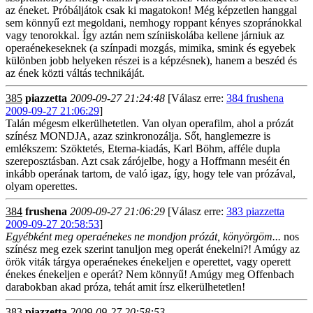
az éneket. Próbáljátok csak ki magatokon! Még képzetlen hanggal
sem könnyű ezt megoldani, nemhogy roppant kényes szopránokkal
vagy tenorokkal. Így aztán nem színiiskolába kellene járniuk az
operaénekeseknek (a színpadi mozgás, mimika, smink és egyebek
különben jobb helyeken részei is a képzésnek), hanem a beszéd és
az ének közti váltás technikáját.
385
piazzetta
2009-09-27 21:24:48
[Válasz erre:
384 frushena
2009-09-27 21:06:29
]
Talán mégesm elkerülhetetlen. Van olyan operafilm, ahol a prózát
színész MONDJA, azaz szinkronozálja. Sőt, hanglemezre is
emlékszem: Szöktetés, Eterna-kiadás, Karl Böhm, afféle dupla
szereposztásban. Azt csak zárójelbe, hogy a Hoffmann meséit én
inkább operának tartom, de való igaz, így, hogy tele van prózával,
olyam operettes.
384
frushena
2009-09-27 21:06:29
[Válasz erre:
383 piazzetta
2009-09-27 20:58:53
]
Egyébként meg operaénekes ne mondjon prózát, könyörgöm...
nos
színész meg ezek szerint tanuljon meg operát énekelni?! Amúgy az
örök viták tárgya operaénekes énekeljen e operettet, vagy operett
énekes énekeljen e operát? Nem könnyű! Amúgy meg Offenbach
darabokban akad próza, tehát amit írsz elkerülhetetlen!
383
piazzetta
2009-09-27 20:58:53