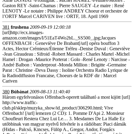
Aimé DONIAT -Frontignac : Michel HAMEL -Feuilles-Mortes :
Gaston REY -Saint-Chamas : Pierre SAUGEY -Le maire : René
LENOTY -Le notaire : Philippe ANDREY Choeur et orchestre de
l’ORTF Marcel CARIVEN live : ORTF, 18. April 1969
381
frushena
2009-09-19 12:00:18
[url]http://ecx.images-
amazon.com/images/I/51EaT4Wo2bL._SS500_.jpg;Jacques
OFFENBACH : Geneviève De Brabant[/url] opéra bouffon 3
Actes, Hector Crémieux/Étienne Tréfeu -Denise Duval : Geneviève
-Jean Giraudeau : Sifroid -Robert Massard : Charles Martel -Michel
Hamel : Drogan -Maurice Porterat : Golo -René Lenoty : Narcisse -
André Balbon : Vanderprout -Monda Million : Brigitte -Germaine
Parat : Christine -Deva Dassy : Isoline Orchestra Radio Lyrique de
la Radiodiffusion Francaise, Choeurs de la RDF dir : Marcel
Cariven
380
Búbánat
2009-08-13 11:40:40
Három egyfelvonásos Offenbach-operett található a most kijött [url]
http://www.traffic-
club.pl/sklep/muzyka_show/id_product/306290.html; Vive
Offenbach! [/url] lemezen (2 CD): 1. Pomme D'Api 2. Monsieur
Choufleuri Restera Chez Lui Le… 3. Mesdames De La Halle Ez
utóbbinak van magyar nyelvű felvétele is a rádióban: Piaci dámák
(Hidas - Palcsó, Kincses, Fülöp A., Gregor, Andor, Forgács