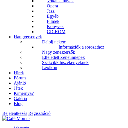
Vokális művek
Opera
Jazz
Egyéb
Filmek
Könyvek
CD-ROM
Hangversenyek
Dalolj nekem
Információk a sorozathoz
Nagy zeneszerzők
Elfeledett Zeneünnepek
Szakcikk hiszékenyeknek
Lexikon
Hírek
Fórum
Ajánló
Játék
Kimernya?
Galéria
Blog
Bejelentkezés
Regisztráció