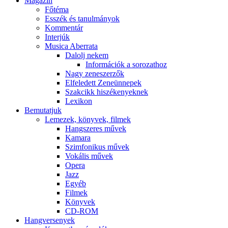
Magazin
Főtéma
Esszék és tanulmányok
Kommentár
Interjúk
Musica Aberrata
Dalolj nekem
Információk a sorozathoz
Nagy zeneszerzők
Elfeledett Zeneünnepek
Szakcikk hiszékenyeknek
Lexikon
Bemutatjuk
Lemezek, könyvek, filmek
Hangszeres művek
Kamara
Szimfonikus művek
Vokális művek
Opera
Jazz
Egyéb
Filmek
Könyvek
CD-ROM
Hangversenyek