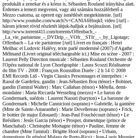
produkált a zenekar és a kórus is, Sébastien Rouland irányítása alatt.
Érdemes a lemezt megvenni, vagy aki számára hozzáférhető a
Mezzo csatorna, az operett egy ismétlését megtekintenie. [url]
http://www.youtube.com/watch?v=CANlA6HnqkI; video [/url] -
három jelenet rövid részletét látjuk-halljuk a bejátszáson. [url]
http://www.torrent411.com/torrents/Offenbach_-
_La_vie_parisienne_-_DVDrip_-_VOfr__STfr__-_by_Ligotage;
Offenbach – La vie parisienne [/url] Livret en français : Henri
Meilhac et Ludovic Halévy, texte parlé modernisé (2007) d'Agathe
Mélinand (Livret original téléchargeable ici.) Mise en scène - 2007 :
Laurent Pelly Direction musicale : Sébastien Rouland Orchestre de
l'Opéra national de Lyon Chorégraphie : Laura Scozzi Réalisateur
du film TV - 2008 : François Roussillon Durée : 2 h 14 © 2008
EMI Records Ltd - Virgin Classics Personnages et interprètes : •
Raoul de Gardefeu, gandin : Jean-Sébastien Bou (ténor) • Bobinet,
gandin (l'amiral Walter) : Marc Callahan (ténor) • Métella, demi-
mondaine : Maria Riccarda Wesseling (mezzo) • Le baron de
Gondremark, suédois : Laurent Naouri (baryton) • La baronne de
Gondremark : Michelle Cannicioni (soprano) • Gabrielle, la gantière
(Mme de Sainte-Amaranthe) : Marie Devellereau (soprano) • Frick,
le bottier (le major Édouard) : Jean-Paul Fouchécourt (ténor) • Le
Brésilien : Jesús Garcia (ténor) • Prosper, domestique (prince de
Manchabal) : Christophe Mortagne (ténor) • Pauline, femme de
chambre (Mme l'amiral) : Brigitte Hool (soprano) • Urbain,
domestique (le général Malaga de Porto-Rico) : Jean-Louis Meunier