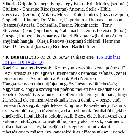
Vittorio Grigolo (tenor) Olympia, egy baba - Erin Morley (szoprán)
Giulietta - Christine Rice (szoprán) Antónia, Stella - Hibla
Gerzmava (szoprán) Miklós, Múzsa - Kate Lindsey (mezzoszoprán)
Coppélius, Lindorf, Dr. Miracle, Dapertutto - Thomas Hampson
(basszus) András, Cochenille, Ferenc, Pitichinaccio - Tony
Stevenson (tenor) Spalanzani, Nathanaël - Dennis Petersen (tenor)
Crespel, Luther, a kocsmáros - David Pittsinger - (bariton) Antónia
anyjának hangja - Olesja Petrova (szoprán) Schlémil, Hermann -
David Crawford (basszus) Rendező: Bartlett Sher
440
Búbánat
2015-01-20 20:38:24
[Válasz erre:
436 Búbánat
2015-01-19 18:45:52
]
Káel Csaba a rendezésről: „Komolyan vesszük a zenei poénokat”
„Az Orfeusz az alvilágban Offenbachnak nemcsak színházi, zenei
remekműve is. Számunkra a Bartók Béla Nemzeti
Hangversenyteremben újfajta megközelítésre nyílik lehetőség.
Vigyázunk, hogy a szövegbeli poénok mellett ne sikkadjanak el a
zeneiek. Zseniális ez a muzsika. Offenbach nem gondolhatta, hogy a
21. század elején mennyire aktuális lesz a darabja – persze ettől
remekmű. Az egyik legérdekesebb figura a Közvélemény. Nálunk
ez a szereplő maga a tévénéző, aki a médiumok jóvoltából egekbe
emelkedik, hibájukból a pokolra száll. Egész életét körülveszi ez a
különös mitológia: a tömegkultúra, amely akár tetszik, akár nem,
erősen hat ránk. Úgy képzeljük el az egészet, mint valami
tehetségkutató műsort, így kapcsolódik az előadásunk az „istenek”