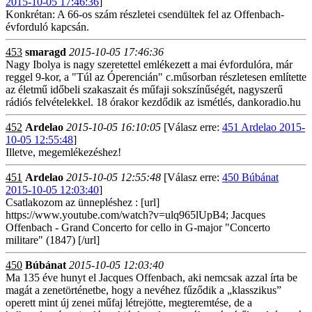
2015-10-05 17:46:36
]
Konkrétan: A 66-os szám részletei csendültek fel az Offenbach-
évforduló kapcsán.
453
smaragd
2015-10-05 17:46:36
Nagy Ibolya is nagy szeretettel emlékezett a mai évfordulóra, már
reggel 9-kor, a "Túl az Óperencián" c.műsorban részletesen említette
az életmű időbeli szakaszait és műfaji sokszínűségét, nagyszerű
rádiós felvételekkel. 18 órakor kezdődik az ismétlés, dankoradio.hu
452
Ardelao
2015-10-05 16:10:05
[Válasz erre:
451 Ardelao 2015-
10-05 12:55:48
]
Illetve, megemlékezéshez!
451
Ardelao
2015-10-05 12:55:48
[Válasz erre:
450 Búbánat
2015-10-05 12:03:40
]
Csatlakozom az ünnepléshez : [url]
https://www.youtube.com/watch?v=ulq965lUpB4; Jacques
Offenbach - Grand Concerto for cello in G-major "Concerto
militare" (1847) [/url]
450
Búbánat
2015-10-05 12:03:40
Ma 135 éve hunyt el Jacques Offenbach, aki nemcsak azzal írta be
magát a zenetörténetbe, hogy a nevéhez fűződik a „klasszikus”
operett mint új zenei műfaj létrejötte, megteremtése, de a