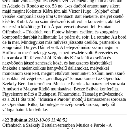
szokatlan vonós együttes kíséretével. Az énekhang után a csellókra
írt Adagio és Rondo az op. 53 no. 1-es duóból aratott nagy sikert,
majd megint Kolonits Klára jött, aki Victor Hugo „Sylphe” című
versére komponált szép lírai Offenbach-dalt énekelte, melyet cselló
kísérte. Kubik Anna színművésznő is ott volt a koncerten, aki két
zeneszám között egy Tóth Árpád verset olvasott fel. Ez után
Offenbach – Friedrich von Flotow három, csellóra és zongorára
komponált darabját hallhattuk: La prière du soir; La retraite; Au bord
de la mer. Mindegyiket más művész játszotta csellón, partnerük a
zongoránál Dinyés Dániel volt. A befejező műsorszám megint a
Hoffmann meséinek egy szép, ismert részlete volt: Bevezetés és
barcarola a III. felvonásból. Kolonits Klára leült a csellón és
nagybőgőn játszó zenészek közé, és hangszeres kíséretükkel
énekelte a melankolikus hangvételű dallamokat, melyekkel
mondanom sem kell, megint elbűvölt bennünket. Szűnni nem akaró
tapsokkal ért véget ez a „rendhagyó” kamarakoncert az Operaház
Székely Bertalan termében. Musica e Parole - kamarazenei sorozata
A műsort a Magyar Rádió munkatársa: Becze Szilvia konferálta.
Figyelemre méltó a Budapesti Filharmóniai Társaság művészeinek
ez a 2011 óta tartó, "Musica e Parole" mottójú kamarazenei sorozata
az Operában. Ritka, különleges és szép zenék csokra, melyből
válogathatunk kedvünke.
422
Búbánat
2012-10-06 11:48:52
Offenbach a Székely Bertalan-teremben Musica e Parole - A