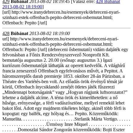
429
Búbánat
2013-08-02 18:19:45
[Válasz erre:
428 Búbánat
2013-08-02 18:19:00
]
[url] http://www.iranydebrecen.hu/esemenyek/debreceni-nyari-
szinhazi-estek-offenbach-pepito-debreceni-osbemutat.html;
Offenbach: Pepito [/url]
428
Búbánat
2013-08-02 18:19:00
url] http://www.iranydebrecen.hu/esemenyek/debreceni-nyari-
szinhazi-estek-offenbach-pepito-debreceni-osbemutat.html;
Offenbach: Pepito [/url] (debreceni ősbemutató) vidám daljáték egy
felvonásban a Főnix Rendezvényszervező Nonprofit Kft.
bemutatója augusztus 2. 20.00 (esőnap: augusztus 3.) Igazi
kuriózum ősbemutatóját láthatják az operett kedvelők. A világhírű
francia zeneszerző Offenbach egyfelvonásos művét, a Pepitot. A
háromszereplős darab premierje 1853. október 28-án Párizsban, a
Théatre des Variétés-ben volt. Az előadás örök érvényű témát jár
körül, Offenbach ínycsiklandó zenéjét ötletes játék fűszerezi
„Mindennapi botorságaink” vagy „Hogyan rúgjunk luftsorozatot?”
lehetne a daljáték alcíme. A téma örök és kimeríthetetlen: a nő
hűsége, erényessége, a férfi vadászösztöne, mellyel remekül lehet
bakot lőni. Adott egy majdnem tökéletes hölgy, akinél több férfi is
kopogtat: egy balfék, egy hólyag és… Pepito. Közreműködik:
Manuelita. . . . . . . . . . . . . . . . . . . . . . .Stefanik Márta Vertigo. . . . . .
. . . . . . . . . . . . . . . . . . .Ürmössy Imre Miquel . . . . . . . . . . . . . . . . . .
. . . . . . .Domoszlai Sándor Zongorán közreműködik: Bojti Eszter