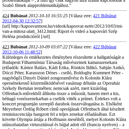
problematikáját – , a film így csak nagyon laza szállal kapcsolódik a
Szabó filmek alapproblematikájához."
424
Búbánat
2012-10-10 16:55:25
[Válasz erre:
421 Búbánat
2012-04-30 12:32:57
]
[url] http://kaposvarmost.hu/videok/kaposvar-nettv/2012/10/03/mi-
van-a-mitosz-alatt_3412.html; Riport és videó a kaposvári Szép
Heléna produkcióról [/url]
423
Búbánat
2012-10-09 03:07:22
[Válasz erre:
422 Búbánat
2012-10-06 11:48:52
]
Különleges és emlékezetes élményben részesítette a hallgatóságát a
Budapesti Filharmóniai Társaság művészeinek kamarazenekara
(előadók: Kántor Balázs, Kádi Erika, Rönkös Ildikó, Sabján Anikó,
Dóczi Péter, Karasszon Dénes - cselló, Boldoghy Kummert Péter -
nagybőgő) Dinyés Dániel zongoraművész és Kolonits Klára
operaénekesnő közreműködésével vasárnap délután az Operaház
Székely Bertalan termében; nemcsak azért, mert kizárólag
Offenbach-művekből állította össze a műsorát, hanem mert a kis,
héttagú vonószenekarban a csellók vitték a prímet. Érdekes volt a
koncert programján szereplő darabok összeválogatása is. Elsőként
Meyerbeer Ördög Róbert című operájának Offenbach által készített
reminiszcenciája hangzott fel a teljes zenekar előadásában. Ezt
követte Olympia áriája a Hoffmann meséiből, melyet Kolonits Klára
utánozhatatlan virtuozitással és bájjal adott elő (francia nyelven) – a