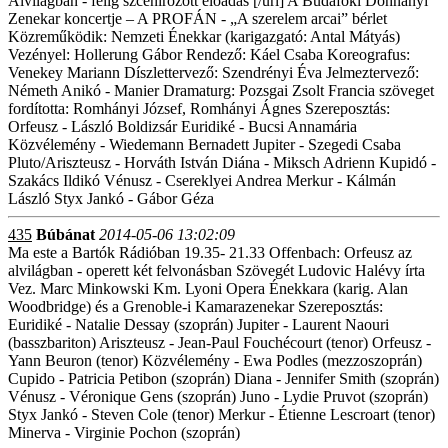
Alvilágban - félig szcenírozott elõadás [/url] A Budafoki Dohnányi
Zenekar koncertje – A PROFÁN - „A szerelem arcai” bérlet
Közreműködik: Nemzeti Énekkar (karigazgató: Antal Mátyás)
Vezényel: Hollerung Gábor Rendező: Káel Csaba Koreografus:
Venekey Mariann Díszlettervező: Szendrényi Éva Jelmeztervező:
Németh Anikó - Manier Dramaturg: Pozsgai Zsolt Francia szöveget
fordította: Romhányi József, Romhányi Ágnes Szereposztás:
Orfeusz - László Boldizsár Euridiké - Bucsi Annamária
Közvélemény - Wiedemann Bernadett Jupiter - Szegedi Csaba
Pluto/Ariszteusz - Horváth István Diána - Miksch Adrienn Kupidó -
Szakács Ildikó Vénusz - Csereklyei Andrea Merkur - Kálmán
László Styx Jankó - Gábor Géza
435
Búbánat
2014-05-06 13:02:09
Ma este a Bartók Rádióban 19.35- 21.33 Offenbach: Orfeusz az
alvilágban - operett két felvonásban Szövegét Ludovic Halévy írta
Vez. Marc Minkowski Km. Lyoni Opera Énekkara (karig. Alan
Woodbridge) és a Grenoble-i Kamarazenekar Szereposztás:
Euridiké - Natalie Dessay (szoprán) Jupiter - Laurent Naouri
(basszbariton) Ariszteusz - Jean-Paul Fouchécourt (tenor) Orfeusz -
Yann Beuron (tenor) Közvélemény - Ewa Podles (mezzoszoprán)
Cupido - Patricia Petibon (szoprán) Diana - Jennifer Smith (szoprán)
Vénusz - Véronique Gens (szoprán) Juno - Lydie Pruvot (szoprán)
Styx Jankó - Steven Cole (tenor) Merkur - Étienne Lescroart (tenor)
Minerva - Virginie Pochon (szoprán)