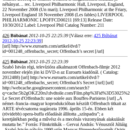
néhányat… rec. Liverpool Philharmonic Hall, Liverpool, England,
22 November 2008 (Un mari); Liverpool Philharmonic at the Friary,
Liverpool England 18 November 2008 (Les fables) LIVERPOOL
PHILHARMONIC LPOFFCD00211 [69:13] Release Date:
10/30/2012 Label: Liverpool Phil Catalog Number: 211
426
Búbánat
2012-10-25 22:25:39
[Válasz erre:
425 Búbánat
2012-10-25 22:23:39
]
[url] http://www.euroarts.com/artikel/dvd/?
id=001248_offenbachs_secret; Offenbach’s secret [/url]
425
Búbánat
2012-10-25 22:23:39
Szabó István régi, televízióra alkalmazott Offenbach-filmje 2012
november elején jön ki DVD-n az Euroarts kiadónál. ( Catalog:
2012488) [url] http://www.euroarts.com/artikel/dvd/?
id=001248_offenbachs_secret; Offenbach's Secret [/url] [url]
http://webcache.googleusercontent.com/search?
q=cache:5b2gOKZ20rsJ:dvdtoile.com/Film.php%3Fid%3D53025%
Le Secret d'Offenbach: une soirée aux Bouffes-Parisiens [/url] „A
német–francia–magyar koprodukcióban készült Offenbach titkait az
ARTE tévécsatorna sugározta 1996. április 15-én. Ebben két
(rövidebb) opera-buffa előadását állította „színpadra”; a
keretjátékban pedig a művész és a mecénás viszonyának alakulását
mutatta be.” Forrás: Filmkritikák – Gervai András: Vénusztól Júliáig
- Szabó István pályája 1990 után Magyar filmrendezőportrék Osiris