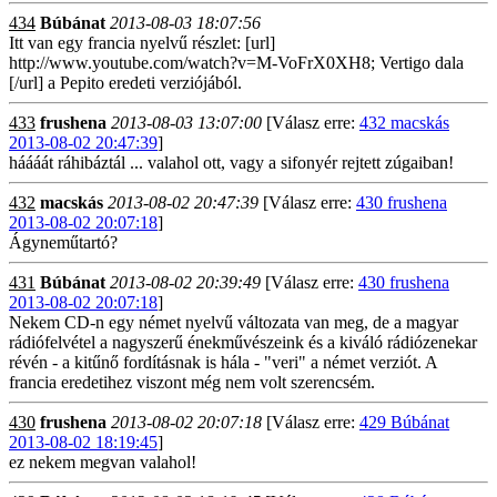
434
Búbánat
2013-08-03 18:07:56
Itt van egy francia nyelvű részlet: [url]
http://www.youtube.com/watch?v=M-VoFrX0XH8; Vertigo dala
[/url] a Pepito eredeti verziójából.
433
frushena
2013-08-03 13:07:00
[Válasz erre:
432 macskás
2013-08-02 20:47:39
]
háááát ráhibáztál ... valahol ott, vagy a sifonyér rejtett zúgaiban!
432
macskás
2013-08-02 20:47:39
[Válasz erre:
430 frushena
2013-08-02 20:07:18
]
Ágyneműtartó?
431
Búbánat
2013-08-02 20:39:49
[Válasz erre:
430 frushena
2013-08-02 20:07:18
]
Nekem CD-n egy német nyelvű változata van meg, de a magyar
rádiófelvétel a nagyszerű énekművészeink és a kiváló rádiózenekar
révén - a kitűnő fordításnak is hála - "veri" a német verziót. A
francia eredetihez viszont még nem volt szerencsém.
430
frushena
2013-08-02 20:07:18
[Válasz erre:
429 Búbánat
2013-08-02 18:19:45
]
ez nekem megvan valahol!