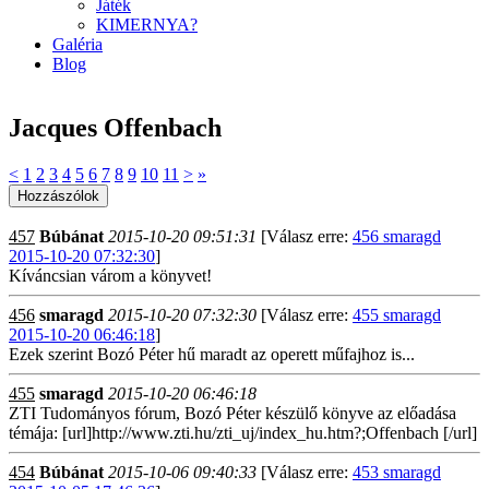
Játék
KIMERNYA?
Galéria
Blog
Jacques Offenbach
<
1
2
3
4
5
6
7
8
9
10
11
>
»
457
Búbánat
2015-10-20 09:51:31
[Válasz erre:
456 smaragd
2015-10-20 07:32:30
]
Kíváncsian várom a könyvet!
456
smaragd
2015-10-20 07:32:30
[Válasz erre:
455 smaragd
2015-10-20 06:46:18
]
Ezek szerint Bozó Péter hű maradt az operett műfajhoz is...
455
smaragd
2015-10-20 06:46:18
ZTI Tudományos fórum, Bozó Péter készülő könyve az előadása
témája: [url]http://www.zti.hu/zti_uj/index_hu.htm?;Offenbach [/url]
454
Búbánat
2015-10-06 09:40:33
[Válasz erre:
453 smaragd