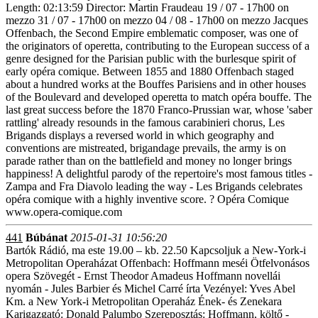
Length: 02:13:59 Director: Martin Fraudeau 19 / 07 - 17h00 on
mezzo 31 / 07 - 17h00 on mezzo 04 / 08 - 17h00 on mezzo Jacques
Offenbach, the Second Empire emblematic composer, was one of
the originators of operetta, contributing to the European success of a
genre designed for the Parisian public with the burlesque spirit of
early opéra comique. Between 1855 and 1880 Offenbach staged
about a hundred works at the Bouffes Parisiens and in other houses
of the Boulevard and developed operetta to match opéra bouffe. The
last great success before the 1870 Franco-Prussian war, whose 'saber
rattling' already resounds in the famous carabinieri chorus, Les
Brigands displays a reversed world in which geography and
conventions are mistreated, brigandage prevails, the army is on
parade rather than on the battlefield and money no longer brings
happiness! A delightful parody of the repertoire's most famous titles -
Zampa and Fra Diavolo leading the way - Les Brigands celebrates
opéra comique with a highly inventive score. ? Opéra Comique
www.opera-comique.com
441
Búbánat
2015-01-31 10:56:20
Bartók Rádió, ma este 19.00 – kb. 22.50 Kapcsoljuk a New-York-i
Metropolitan Operaházat Offenbach: Hoffmann meséi Ötfelvonásos
opera Szövegét - Ernst Theodor Amadeus Hoffmann novellái
nyomán - Jules Barbier és Michel Carré írta Vezényel: Yves Abel
Km. a New York-i Metropolitan Operaház Ének- és Zenekara
Karigazgató: Donald Palumbo Szereposztás: Hoffmann, költő -