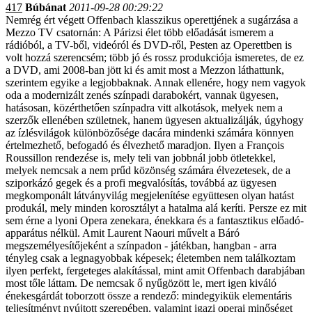
417
Búbánat
2011-09-28 00:29:22
Nemrég ért végett Offenbach klasszikus operettjének a sugárzása a
Mezzo TV csatornán: A Párizsi élet több előadását ismerem a
rádióból, a TV-ből, videóról és DVD-ről, Pesten az Operettben is
volt hozzá szerencsém; több jó és rossz produkciója ismeretes, de ez
a DVD, ami 2008-ban jött ki és amit most a Mezzon láthattunk,
szerintem egyike a legjobbaknak. Annak ellenére, hogy nem vagyok
oda a modernizált zenés színpadi darabokért, vannak ügyesen,
hatásosan, közérthetően színpadra vitt alkotások, melyek nem a
szerzők ellenében születnek, hanem ügyesen aktualizálják, úgyhogy
az ízlésvilágok különbözősége dacára mindenki számára könnyen
értelmezhető, befogadó és élvezhető maradjon. Ilyen a François
Roussillon rendezése is, mely teli van jobbnál jobb ötletekkel,
melyek nemcsak a nem prűd közönség számára élvezetesek, de a
sziporkázó gegek és a profi megvalósítás, továbbá az ügyesen
megkomponált látványvilág megjelenítése együttesen olyan hatást
produkál, mely minden korosztályt a hatalma alá keríti. Persze ez mit
sem érne a lyoni Opera zenekara, énekkara és a fantasztikus előadó-
apparátus nélkül. Amit Laurent Naouri művelt a Báró
megszemélyesítőjeként a színpadon - játékban, hangban - arra
tényleg csak a legnagyobbak képesek; életemben nem találkoztam
ilyen perfekt, fergeteges alakítással, mint amit Offenbach darabjában
most tőle láttam. De nemcsak ő nyűgözött le, mert igen kiváló
énekesgárdát toborzott össze a rendező: mindegyikük elementáris
teljesítményt nyújtott szerepében, valamint igazi operai minőséget