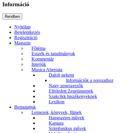
Információ
Nyitólap
Bejelentkezés
Regisztráció
Magazin
Főtéma
Esszék és tanulmányok
Kommentár
Interjúk
Musica Aberrata
Dalolj nekem
Információk a sorozathoz
Nagy zeneszerzők
Elfeledett Zeneünnepek
Szakcikk hiszékenyeknek
Lexikon
Bemutatjuk
Lemezek, könyvek, filmek
Hangszeres művek
Kamara
Szimfonikus művek