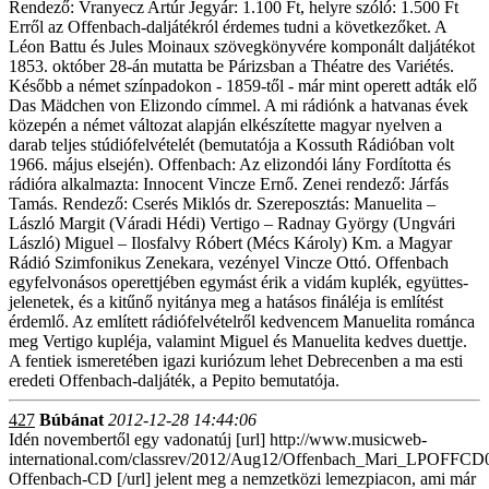
Rendező: Vranyecz Artúr Jegyár: 1.100 Ft, helyre szóló: 1.500 Ft
Erről az Offenbach-daljátékról érdemes tudni a következőket. A
Léon Battu és Jules Moinaux szövegkönyvére komponált daljátékot
1853. október 28-án mutatta be Párizsban a Théatre des Variétés.
Később a német színpadokon - 1859-től - már mint operett adták elő
Das Mädchen von Elizondo címmel. A mi rádiónk a hatvanas évek
közepén a német változat alapján elkészítette magyar nyelven a
darab teljes stúdiófelvételét (bemutatója a Kossuth Rádióban volt
1966. május elsején). Offenbach: Az elizondói lány Fordította és
rádióra alkalmazta: Innocent Vincze Ernő. Zenei rendező: Járfás
Tamás. Rendező: Cserés Miklós dr. Szereposztás: Manuelita –
László Margit (Váradi Hédi) Vertigo – Radnay György (Ungvári
László) Miguel – Ilosfalvy Róbert (Mécs Károly) Km. a Magyar
Rádió Szimfonikus Zenekara, vezényel Vincze Ottó. Offenbach
egyfelvonásos operettjében egymást érik a vidám kuplék, együttes-
jelenetek, és a kitűnő nyitánya meg a hatásos fináléja is említést
érdemlő. Az említett rádiófelvételről kedvencem Manuelita románca
meg Vertigo kupléja, valamint Miguel és Manuelita kedves duettje.
A fentiek ismeretében igazi kuriózum lehet Debrecenben a ma esti
eredeti Offenbach-daljáték, a Pepito bemutatója.
427
Búbánat
2012-12-28 14:44:06
Idén novembertől egy vadonatúj [url] http://www.musicweb-
international.com/classrev/2012/Aug12/Offenbach_Mari_LPOFFCD
Offenbach-CD [/url] jelent meg a nemzetközi lemezpiacon, ami már