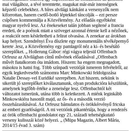
mai világához, a tévé teremtette, magukat már-már istenségnek
képzelő celebekhez. A híres alvilági kánkánt a versenyzők nem
kiforrottan, hanem csetlő-botló léptekkel táncolják – ezt persze
csípősen kommentálja a Közvélemény. Az előadás egyébként
magyar nyelvű lesz. Az énekeseket talán jobban segítené a francia
eredeti, de a poénok miatt a szöveget azonnal értenie kell a nézőnek,
a reakciót nem késleltetheti a felirat olvasása. A zenekar az árokban
kap helyet. Szendrényi Éva díszlete egy monumentális tévéképernyő
kerete .lesz, a Közvélemény egy pamlagról néz a ki- és besétáló
szereplőket. „ Hollerung Gábor: régi vágya teljesül Offenbach
Orfeusz az Alvilágban című művének előadásával „Offenbach
művét fiatalkorom óta imádom. Hiszem: ha engem megragadott,
másokra is hatni fog. Több színpadi verzióját ismerem felvételről, az
egyik legkedvesebb számomra Marc Minkowski feldolgozása
Natalie Dessay-vel Euridiké szerepében. Azt hiszem, nekünk is
sikerült jó szereplőket kiválasztanunk, olyan produkcióra készülünk,
amelynek legfőbb értéke a zeneisége lesz. Offenbachtól két
változatot ismerünk, utána több is keletkezett. A miénk leginkább
Minkowskiéra hasonlít majd, az ős- és a második verzió
összeházasításával. Az Orfeusz bámulatos és örökkérvényű fricska
az emberi gyarlóságról. A mi verziónk pikantériája, hogy a rendezés
az örök offenbachi gondolatot egy 21, századi tehetségkutató
verseny kulisszái közé helyezi. „ (Müpa Magazin, Albert Mária,
2014/15 évad 3. szám)