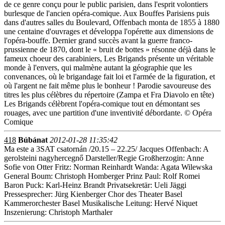
de ce genre conçu pour le public parisien, dans l'esprit volontiers
burlesque de l'ancien opéra-comique. Aux Bouffes Parisiens puis
dans d'autres salles du Boulevard, Offenbach monta de 1855 à 1880
une centaine d'ouvrages et développa l'opérette aux dimensions de
l'opéra-bouffe. Dernier grand succès avant la guerre franco-
prussienne de 1870, dont le « bruit de bottes » résonne déjà dans le
fameux choeur des carabiniers, Les Brigands présente un véritable
monde à l'envers, qui malmène autant la géographie que les
convenances, où le brigandage fait loi et l'armée de la figuration, et
où l'argent ne fait même plus le bonheur ! Parodie savoureuse des
titres les plus célèbres du répertoire (Zampa et Fra Diavolo en tête)
Les Brigands célèbrent l'opéra-comique tout en démontant ses
rouages, avec une partition d'une inventivité débordante. © Opéra
Comique
418
Búbánat
2012-01-28 11:35:42
Ma este a 3SAT csatornán /20.15 – 22.25/ Jacques Offenbach: A
gerolsteini nagyhercegnő Darsteller/Regie Großherzogin: Anne
Sofie von Otter Fritz: Norman Reinhardt Wanda: Agata Wilewska
General Boum: Christoph Homberger Prinz Paul: Rolf Romei
Baron Puck: Karl-Heinz Brandt Privatsekretär: Ueli Jäggi
Pressesprecher: Jürg Kienberger Chor des Theater Basel
Kammerorchester Basel Musikalische Leitung: Hervé Niquet
Inszenierung: Christoph Marthaler