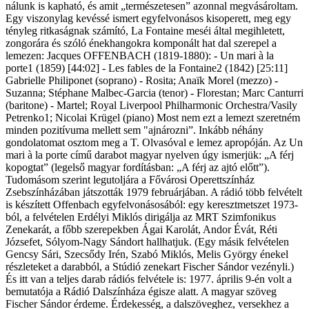
nálunk is kapható, és amit „természetesen” azonnal megvásároltam.
Egy viszonylag kevéssé ismert egyfelvonásos kisoperett, meg egy
tényleg ritkaságnak számító, La Fontaine meséi által megihletett,
zongorára és szóló énekhangokra komponált hat dal szerepel a
lemezen: Jacques OFFENBACH (1819-1880): - Un mari à la
porte1 (1859) [44:02] - Les fables de la Fontaine2 (1842) [25:11]
Gabrielle Philiponet (soprano) - Rosita; Anaïk Morel (mezzo) -
Suzanna; Stéphane Malbec-Garcia (tenor) - Florestan; Marc Canturri
(baritone) - Martel; Royal Liverpool Philharmonic Orchestra/Vasily
Petrenko1; Nicolai Krügel (piano) Most nem ezt a lemezt szeretném
minden pozitívuma mellett sem "ajnározni”. Inkább néhány
gondolatomat osztom meg a T. Olvasóval e lemez apropóján. Az Un
mari à la porte című darabot magyar nyelven úgy ismerjük: „A férj
kopogtat” (legelső magyar fordításban: „A férj az ajtó előtt”).
Tudomásom szerint legutoljára a Fővárosi Operettszínház
Zsebszínházában játszották 1979 februárjában. A rádió több felvételt
is készített Offenbach egyfelvonásosából: egy keresztmetszet 1973-
ból, a felvételen Erdélyi Miklós dirigálja az MRT Szimfonikus
Zenekarát, a főbb szerepekben Ágai Karolát, Andor Évát, Réti
Józsefet, Sólyom-Nagy Sándort hallhatjuk. (Egy másik felvételen
Gencsy Sári, Szecsődy Irén, Szabó Miklós, Melis György énekel
részleteket a darabból, a Stúdió zenekart Fischer Sándor vezényli.)
És itt van a teljes darab rádiós felvétele is: 1977. április 9-én volt a
bemutatója a Rádió Dalszínháza égisze alatt. A magyar szöveg
Fischer Sándor érdeme. Érdekesség, a dalszöveghez, versekhez a