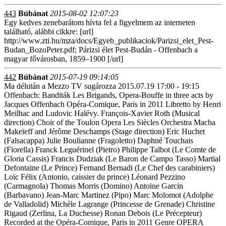
443
Búbánat
2015-08-02 12:07:23
Egy kedves zenebarátom hívta fel a figyelmem az interneten
található, alábbi cikkre: [url]
http://www.zti.hu/mza/docs/Egyeb_publikaciok/Parizsi_elet_Pest-
Budan_BozoPeter.pdf; Párizsi élet Pest-Budán - Offenbach a
magyar fővárosban, 1859–1900 [/url]
442
Búbánat
2015-07-19 09:14:05
Ma délután a Mezzo TV sugározza 2015.07.19 17:00 - 19:15
Offenbach: Banditák Les Brigands, Opera-Bouffe in three acts by
Jacques Offenbach Opéra-Comique, Paris in 2011 Libretto by Henri
Meilhac and Ludovic Halévy. François-Xavier Roth (Musical
direction) Choir of the Toulon Opera Les Siècles Orchestra Macha
Makeïeff and Jérôme Deschamps (Stage direction) Eric Huchet
(Falsacappa) Julie Boulianne (Fragoletto) Daphné Touchais
(Fiorella) Franck Leguérinel (Pietro) Philippe Talbot (Le Comte de
Gloria Cassis) Francis Dudziak (Le Baron de Campo Tasso) Martial
Defontaine (Le Prince) Fernand Bernadi (Le Chef des carabiniers)
Loïc Félix (Antonio, caissier du prince) Léonard Pezzino
(Carmagnola) Thomas Morris (Domino) Antoine Garcin
(Barbavano) Jean-Marc Martinez (Pipo) Marc Molomot (Adolphe
de Valladolid) Michèle Lagrange (Princesse de Grenade) Christine
Rigaud (Zerlina, La Duchesse) Ronan Debois (Le Précepteur)
Recorded at the Opéra-Comique, Paris in 2011 Genre OPERA