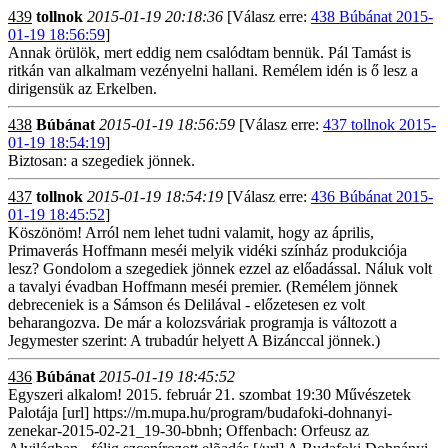
439
tollnok
2015-01-19 20:18:36
[Válasz erre:
438 Búbánat 2015-
01-19 18:56:59
]
Annak örülök, mert eddig nem csalódtam bennük. Pál Tamást is
ritkán van alkalmam vezényelni hallani. Remélem idén is ő lesz a
dirigensük az Erkelben.
438
Búbánat
2015-01-19 18:56:59
[Válasz erre:
437 tollnok 2015-
01-19 18:54:19
]
Biztosan: a szegediek jönnek.
437
tollnok
2015-01-19 18:54:19
[Válasz erre:
436 Búbánat 2015-
01-19 18:45:52
]
Köszönöm! Arról nem lehet tudni valamit, hogy az április,
Primaverás Hoffmann meséi melyik vidéki színház produkciója
lesz? Gondolom a szegediek jönnek ezzel az előadással. Náluk volt
a tavalyi évadban Hoffmann meséi premier. (Remélem jönnek
debreceniek is a Sámson és Delilával - előzetesen ez volt
beharangozva. De már a kolozsváriak programja is változott a
Jegymester szerint: A trubadúr helyett A Bizánccal jönnek.)
436
Búbánat
2015-01-19 18:45:52
Egyszeri alkalom! 2015. február 21. szombat 19:30 Művészetek
Palotája [url] https://m.mupa.hu/program/budafoki-dohnanyi-
zenekar-2015-02-21_19-30-bbnh; Offenbach: Orfeusz az