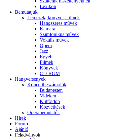
Szakcikk hiszékenyeknek
Lexikon
Bemutatjuk
Lemezek, könyvek, filmek
Hangszeres művek
Kamara
Szimfonikus művek
Vokális művek
Opera
Jazz
Egyéb
Filmek
Könyvek
CD-ROM
Hangversenyek
Koncertbeszámolók
Budapesten
Vidéken
Külföldön
Közvetítések
Operabemutatók
Hírek
Fórum
Ajánló
Feladványok