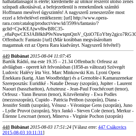
halhatatlanságot is elérte; kiérdemelte az utókor részéről utolsó zenés
színpadi alkotásával, a befejezetlenül is remekműnek számító
Hoffmann meséivel úgyszintén! A nagyszerű zeneszerzőre most
ezzel a felvételével emlékezem: [url] http://www.opera-
rara.com/catalog/product/view/id/3599/s/fantasio/?
gclid=CjwKEAjwv8iwBRC35-
_e8aPqwCESJAB8khP9vNnwtqmQmV_QziO7EoYbty2gjco7RG
Offenbach: Fantasio [/url] (Már korábban megvásároltam
magamnak ezt az Opera Rara kiadványt. Nagyszerű felvétel!)
449
Búbánat
2015-08-04 11:07:45
Bartók Rádió, ma este 19.35 – 21.34 Offenbach: Orfeusz az
alvilágban - operett két felvonásban (1858-as változat) Szövegét
Ludovic Halévy írta Vez. Marc Minkowski Km. Lyoni Opera
Énekkara (karig. Alan Woodbridge) és a Grenoble-i Kamarazenekar
Szereposztás: Euridiké - Natalie Dessay (szoprán), Jupiter - Laurent
Naouri (basszbariton), Ariszteusz - Jean-Paul Fouchécourt (tenor),
Orfeusz - Yann Beuron (tenor), Közvélemény - Ewa Podles
(mezzoszoprán), Cupido - Patricia Petibon (szoprán), Diana -
Jennifer Smith (szoprán), Vénusz - Véronique Gens (szoprán), Juno
- Lydie Pruvot (szoprán), Styx Jankó - Steven Cole (tenor), Merkur -
Étienne Lescroart (tenor), Minerva - Virginie Pochon (szoprán)
448
Búbánat
2015-08-03 17:51:24
[Válasz erre:
447 Csákovics
2015-08-03 10:11:31
]