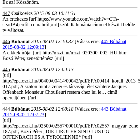
Ez az! Köszönöm.
447
Csákovics
2015-08-03 10:11:31
Az értekezés [url]https://www.youtube.com/watch?v=CTs-
srsoJB4;erről a darabról[/url] szól. Italománia címmel készült belőle
tv-változat.
446
Búbánat
2015-08-02 12:10:32
[Válasz erre:
445 Búbánat
2015-08-02 12:09:13
]
A cikkek írója: [url] http://mzzt.hu/mzzt_020300_002_HU.htm;
Bozó Péter, zenetörténész [/url]
445
Búbánat
2015-08-02 12:09:13
[url]
http://epa.oszk.hu/00400/00414/00042/pdf/EPA00414_korall_2013_
017.pdf; A szalon mint a zenei és társasági élet színtere Jacques
Offenbach Monsieur Choufleuri restera chez lui le… című
operettjében [/url]
444
Búbánat
2015-08-02 12:08:18
[Válasz erre:
443 Búbánat
2015-08-02 12:07:23
]
[url]
http://epa.oszk.hu/02500/02557/00010/pdf/EPA02557_magyar_zen
187.pdf; Bozó Péter „DIE TIROLER SIND LUSTIG” –
OFFENBACH ÉS A TYROLIENNE* [/url]