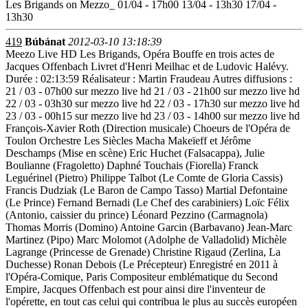
Les Brigands on Mezzo_ 01/04 - 17h00 13/04 - 13h30 17/04 -
13h30
419
Búbánat
2012-03-10 13:18:39
Meezo Live HD Les Brigands, Opéra Bouffe en trois actes de
Jacques Offenbach Livret d'Henri Meilhac et de Ludovic Halévy.
Durée : 02:13:59 Réalisateur : Martin Fraudeau Autres diffusions :
21 / 03 - 07h00 sur mezzo live hd 21 / 03 - 21h00 sur mezzo live hd
22 / 03 - 03h30 sur mezzo live hd 22 / 03 - 17h30 sur mezzo live hd
23 / 03 - 00h15 sur mezzo live hd 23 / 03 - 14h00 sur mezzo live hd
François-Xavier Roth (Direction musicale) Choeurs de l'Opéra de
Toulon Orchestre Les Siècles Macha Makeïeff et Jérôme
Deschamps (Mise en scène) Eric Huchet (Falsacappa), Julie
Boulianne (Fragoletto) Daphné Touchais (Fiorella) Franck
Leguérinel (Pietro) Philippe Talbot (Le Comte de Gloria Cassis)
Francis Dudziak (Le Baron de Campo Tasso) Martial Defontaine
(Le Prince) Fernand Bernadi (Le Chef des carabiniers) Loïc Félix
(Antonio, caissier du prince) Léonard Pezzino (Carmagnola)
Thomas Morris (Domino) Antoine Garcin (Barbavano) Jean-Marc
Martinez (Pipo) Marc Molomot (Adolphe de Valladolid) Michèle
Lagrange (Princesse de Grenade) Christine Rigaud (Zerlina, La
Duchesse) Ronan Debois (Le Précepteur) Enregistré en 2011 à
l'Opéra-Comique, Paris Compositeur emblématique du Second
Empire, Jacques Offenbach est pour ainsi dire l'inventeur de
l'opérette, en tout cas celui qui contribua le plus au succès européen