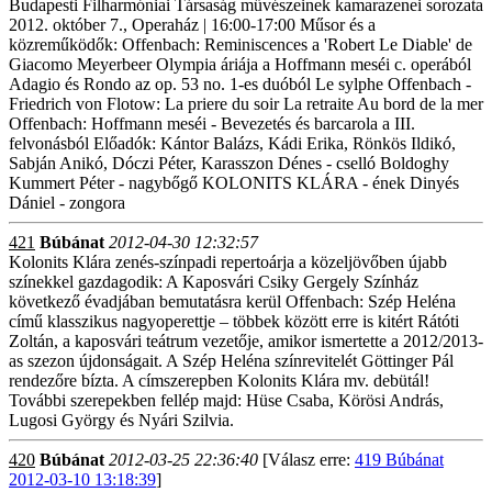
Budapesti Filharmóniai Társaság művészeinek kamarazenei sorozata
2012. október 7., Operaház | 16:00-17:00 Műsor és a
közreműködők: Offenbach: Reminiscences a 'Robert Le Diable' de
Giacomo Meyerbeer Olympia áriája a Hoffmann meséi c. operából
Adagio és Rondo az op. 53 no. 1-es duóból Le sylphe Offenbach -
Friedrich von Flotow: La priere du soir La retraite Au bord de la mer
Offenbach: Hoffmann meséi - Bevezetés és barcarola a III.
felvonásból Előadók: Kántor Balázs, Kádi Erika, Rönkös Ildikó,
Sabján Anikó, Dóczi Péter, Karasszon Dénes - cselló Boldoghy
Kummert Péter - nagybőgő KOLONITS KLÁRA - ének Dinyés
Dániel - zongora
421
Búbánat
2012-04-30 12:32:57
Kolonits Klára zenés-színpadi repertoárja a közeljövőben újabb
színekkel gazdagodik: A Kaposvári Csiky Gergely Színház
következő évadjában bemutatásra kerül Offenbach: Szép Heléna
című klasszikus nagyoperettje – többek között erre is kitért Rátóti
Zoltán, a kaposvári teátrum vezetője, amikor ismertette a 2012/2013-
as szezon újdonságait. A Szép Heléna színrevitelét Göttinger Pál
rendezőre bízta. A címszerepben Kolonits Klára mv. debütál!
További szerepekben fellép majd: Hüse Csaba, Körösi András,
Lugosi György és Nyári Szilvia.
420
Búbánat
2012-03-25 22:36:40
[Válasz erre:
419 Búbánat
2012-03-10 13:18:39
]