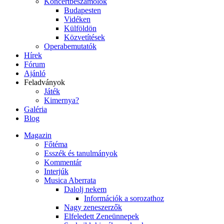
Koncertbeszámolók
Budapesten
Vidéken
Külföldön
Közvetítések
Operabemutatók
Hírek
Fórum
Ajánló
Feladványok
Játék
Kimernya?
Galéria
Blog
Magazin
Főtéma
Esszék és tanulmányok
Kommentár
Interjúk
Musica Aberrata
Dalolj nekem
Információk a sorozathoz
Nagy zeneszerzők
Elfeledett Zeneünnepek