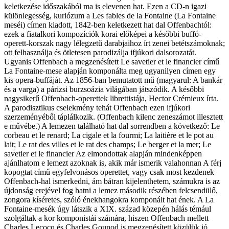
keletkezése időszakából ma is elevenen hat. Ezen a CD-n igazi
különlegesség, kuriózum a Les fables de la Fontaine (La Fontaine
meséi) címen kiadott, 1842-ben keletkezett hat dal Offenbachtól:
ezek a fiatalkori kompozíciók korai előképei a későbbi buffó-
operett-korszak nagy lélegzetű darabjaihoz írt zenei betétszámoknak;
ott felhasználja és ötletesen parodizálja ifjúkori dalsorozatát.
Ugyanis Offenbach a megzenésített Le savetier et le financier című
La Fontaine-mese alapján komponálta meg ugyanilyen címen egy
kis opera-buffáját. Az 1856-ban bemutatott mű (magyarul: A bankár
és a varga) a párizsi burzsoázia világában játszódik. A későbbi
nagysikerű Offenbach-operettek librettistája, Hector Crémieux írta.
A parodisztikus cselekmény tehát Offenbach ezen ifjúkori
szerzeményéből táplálkozik. (Offenbach kilenc zeneszámot illesztett
e művébe.) A lemezen található hat dal sorrendben a következő: Le
corbeau et le renard; La cigale et la fourmi; La laitière et le pot au
lait; Le rat des villes et le rat des champs; Le berger et la mer; Le
savetier et le financier Az elmondottak alapján mindenképpen
ajánlhatom e lemezt azoknak is, akik már ismerik valahonnan A férj
kopogtat című egyfelvonásos operettet, vagy csak most kezdenek
Offenbach-hal ismerkedni, ám bátran kijelenthetem, számukra is az
újdonság erejével fog hatni a lemez második részében felcsendülő,
zongora kíséretes, szóló énekhangokra komponált hat ének. A La
Fontaine-mesék úgy látszik a XIX. század közepén hálás témául
szolgáltak a kor komponistái számára, hiszen Offenbach mellett
Charles Lecocq és Charles Gounod is megzenésített közülük jó