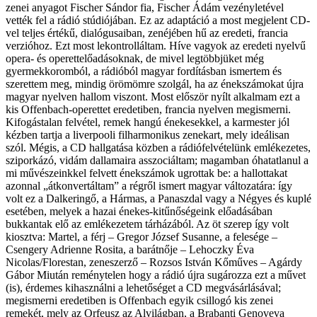
zenei anyagot Fischer Sándor fia, Fischer Ádám vezényletével
vették fel a rádió stúdiójában. Ez az adaptáció a most megjelent CD-
vel teljes értékű, dialógusaiban, zenéjében hű az eredeti, francia
verzióhoz. Ezt most lekontrolláltam. Híve vagyok az eredeti nyelvű
opera- és operettelőadásoknak, de mivel legtöbbjüket még
gyermekkoromból, a rádióból magyar fordításban ismertem és
szerettem meg, mindig örömömre szolgál, ha az énekszámokat újra
magyar nyelven hallom viszont. Most először nyílt alkalmam ezt a
kis Offenbach-operettet eredetiben, francia nyelven megismerni.
Kifogástalan felvétel, remek hangú énekesekkel, a karmester jól
kézben tartja a liverpooli filharmonikus zenekart, mely ideálisan
szól. Mégis, a CD hallgatása közben a rádiófelvételünk emlékezetes,
sziporkázó, vidám dallamaira asszociáltam; magamban óhatatlanul a
mi művészeinkkel felvett énekszámok ugrottak be: a hallottakat
azonnal „átkonvertáltam” a régről ismert magyar változatára: így
volt ez a Dalkeringő, a Hármas, a Panaszdal vagy a Négyes és kuplé
esetében, melyek a hazai énekes-kitűnőségeink előadásában
bukkantak elő az emlékezetem tárházából. Az öt szerep így volt
kiosztva: Martel, a férj – Gregor József Susanne, a felesége –
Csengery Adrienne Rosita, a barátnője – Lehoczky Éva
Nicolas/Florestan, zeneszerző – Rozsos István Kőműves – Agárdy
Gábor Miután reménytelen hogy a rádió újra sugározza ezt a művet
(is), érdemes kihasználni a lehetőséget a CD megvásárlásával;
megismerni eredetiben is Offenbach egyik csillogó kis zenei
remekét, mely az Orfeusz az Alvilágban, a Brabanti Genoveva