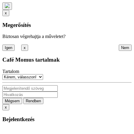
x
Megerősítés
Biztosan végrehajtja a műveletet?
x
Café Momus tartalmak
Tartalom
Mégsem
Rendben
x
Bejelentkezés