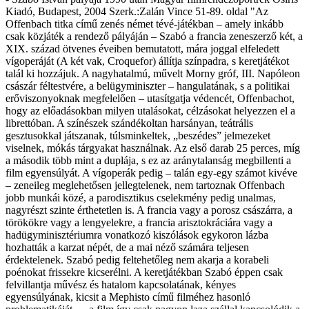
Kiadó, Budapest, 2004 Szerk.:Zalán Vince 51-89. oldal "Az
Offenbach titka című zenés német tévé-játékban – amely inkább
csak közjáték a rendező pályáján – Szabó a francia zeneszerző két, a
XIX. század ötvenes éveiben bemutatott, mára joggal elfeledett
vígoperáját (A két vak, Croquefor) állítja színpadra, s keretjátékot
talál ki hozzájuk. A nagyhatalmú, művelt Morny gróf, III. Napóleon
császár féltestvére, a belügyminiszter – hangulatának, s a politikai
erőviszonyoknak megfelelően – utasítgatja védencét, Offenbachot,
hogy az előadásokban milyen utalásokat, célzásokat helyezzen el a
librettóban. A színészek szándékoltan harsányan, teátrális
gesztusokkal játszanak, túlsminkeltek, „beszédes” jelmezeket
viselnek, mókás tárgyakat használnak. Az első darab 25 perces, míg
a második több mint a duplája, s ez az aránytalanság megbillenti a
film egyensúlyát. A vígoperák pedig – talán egy-egy számot kivéve
– zeneileg meglehetősen jellegtelenek, nem tartoznak Offenbach
jobb munkái közé, a parodisztikus cselekmény pedig unalmas,
nagyrészt szinte érthetetlen is. A francia vagy a porosz császárra, a
törökökre vagy a lengyelekre, a francia arisztokráciára vagy a
hadügyminisztériumra vonatkozó kiszólások egykoron lázba
hozhatták a karzat népét, de a mai néző számára teljesen
érdektelenek. Szabó pedig feltehetőleg nem akarja a korabeli
poénokat frissekre kicserélni. A keretjátékban Szabó éppen csak
felvillantja művész és hatalom kapcsolatának, kényes
egyensúlyának, kicsit a Mephisto című filméhez hasonló