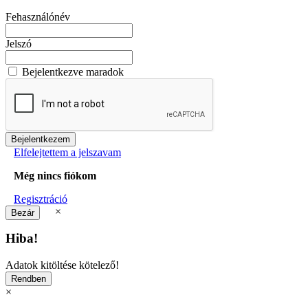
Fehasználónév
Jelszó
Bejelentkezve maradok
Elfelejtettem a jelszavam
Még nincs fiókom
Regisztráció
×
Hiba!
Adatok kitöltése kötelező!
×