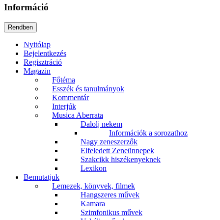
Információ
Nyitólap
Bejelentkezés
Regisztráció
Magazin
Főtéma
Esszék és tanulmányok
Kommentár
Interjúk
Musica Aberrata
Dalolj nekem
Információk a sorozathoz
Nagy zeneszerzők
Elfeledett Zeneünnepek
Szakcikk hiszékenyeknek
Lexikon
Bemutatjuk
Lemezek, könyvek, filmek
Hangszeres művek
Kamara
Szimfonikus művek