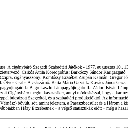
uss: A cigánybáró Szegedi Szabadtéri Játékok - 1977. augusztus 10., 13
zlettervező: Csikós Attila Koreográfus: Barkóczy Sándor Karigazgató
 Czipra, cigányasszony: Komlóssy Erzsébet Zsupán Kálmán: Gregor Józs
 Ötvös Csaba A császárnő: Barta Mária Gazsi I.: Kovács János Gazsi II
agyújtogató I.: Bagó László Lámpagyújtogató II.: Zádori István Lámpag
ozott Cigánybáró megint kasszasiker, annyi módosítással, hogy a karme
eppel búcsúzott Szegedtől, és a szabadtéri produkcióktól. Az információ
Vérnász) bővült, sőt, amint jeleztem, a Parasztbecsület és a Három a 
ovábbiakban Házy Erzsébetnek – a végső statisztikák előtt – még a hazai é