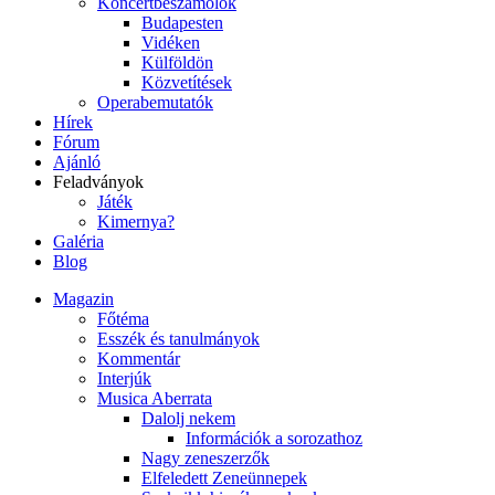
Koncertbeszámolók
Budapesten
Vidéken
Külföldön
Közvetítések
Operabemutatók
Hírek
Fórum
Ajánló
Feladványok
Játék
Kimernya?
Galéria
Blog
Magazin
Főtéma
Esszék és tanulmányok
Kommentár
Interjúk
Musica Aberrata
Dalolj nekem
Információk a sorozathoz
Nagy zeneszerzők
Elfeledett Zeneünnepek