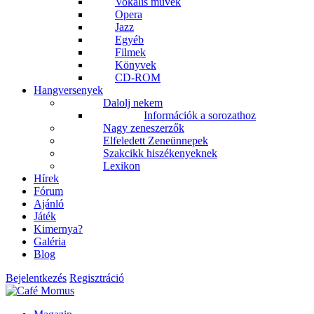
Vokális művek
Opera
Jazz
Egyéb
Filmek
Könyvek
CD-ROM
Hangversenyek
Dalolj nekem
Információk a sorozathoz
Nagy zeneszerzők
Elfeledett Zeneünnepek
Szakcikk hiszékenyeknek
Lexikon
Hírek
Fórum
Ajánló
Játék
Kimernya?
Galéria
Blog
Bejelentkezés
Regisztráció