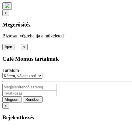
x
Megerősítés
Biztosan végrehajtja a műveletet?
x
Café Momus tartalmak
Tartalom
Mégsem
Rendben
x
Bejelentkezés