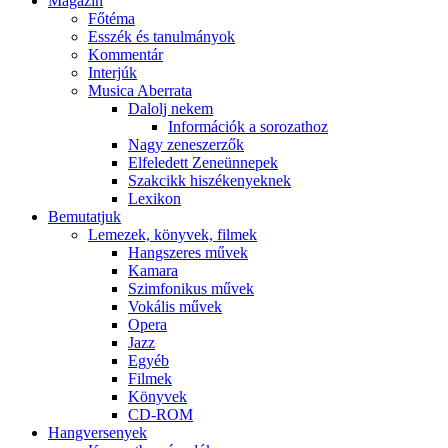
Magazin
Főtéma
Esszék és tanulmányok
Kommentár
Interjúk
Musica Aberrata
Dalolj nekem
Információk a sorozathoz
Nagy zeneszerzők
Elfeledett Zeneünnepek
Szakcikk hiszékenyeknek
Lexikon
Bemutatjuk
Lemezek, könyvek, filmek
Hangszeres művek
Kamara
Szimfonikus művek
Vokális művek
Opera
Jazz
Egyéb
Filmek
Könyvek
CD-ROM
Hangversenyek