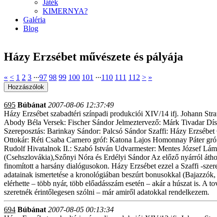
Játék
KIMERNYA?
Galéria
Blog
Házy Erzsébet művészete és pályája
«
<
1
2
3
∙∙∙
97
98
99
100
101
∙∙∙
110
111
112
>
»
695
Búbánat
2007-08-06 12:37:49
Házy Erzsébet szabadtéri színpadi produkciói XIV/14 ifj. Johann Stra
Abody Béla Versek: Fischer Sándor Jelmeztervező: Márk Tivadar Dís
Szereposztás: Barinkay Sándor: Palcsó Sándor Szaffi: Házy Erzsébet
Ottokár: Réti Csaba Carnero gróf: Katona Lajos Homonnay Páter gróf:
Rudolf Hivatalnok II.: Szabó István Udvarmester: Mentes József Lámp
(Csehszlovákia),Szőnyi Nóra és Erdélyi Sándor Az előző nyárról áth
finomított a harsány dialógusokon. Házy Erzsébet ezzel a Szaffi -szer
adatainak ismertetése a kronológiában beszúrt bonusokkal (Bajazzók, 
elérhette – több nyár, több előadásszám esetén – akár a húszat is. A t
szeretnék érintőlegesen szólni – már amiről adatokkal rendelkezem.
694
Búbánat
2007-08-05 00:13:34