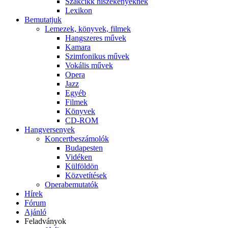
Szakcikk hiszékenyeknek
Lexikon
Bemutatjuk
Lemezek, könyvek, filmek
Hangszeres művek
Kamara
Szimfonikus művek
Vokális művek
Opera
Jazz
Egyéb
Filmek
Könyvek
CD-ROM
Hangversenyek
Koncertbeszámolók
Budapesten
Vidéken
Külföldön
Közvetítések
Operabemutatók
Hírek
Fórum
Ajánló
Feladványok