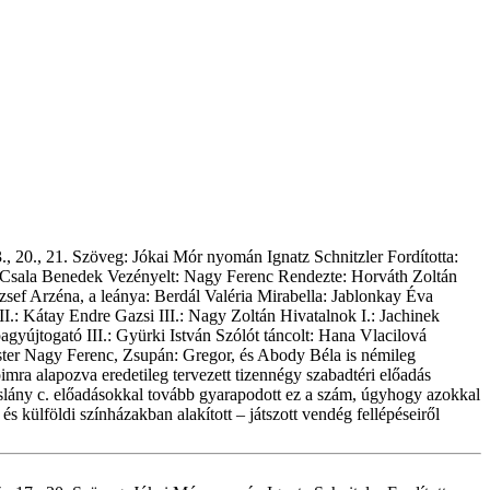
., 20., 21. Szöveg: Jókai Mór nyomán Ignatz Schnitzler Fordította:
: Csala Benedek Vezényelt: Nagy Ferenc Rendezte: Horváth Zoltán
ef Arzéna, a leánya: Berdál Valéria Mirabella: Jablonkay Éva
.: Kátay Endre Gazsi III.: Nagy Zoltán Hivatalnok I.: Jachinek
yújtogató III.: Gyürki István Szólót táncolt: Hana Vlacilová
ster Nagy Ferenc, Zsupán: Gregor, és Abody Béla is némileg
imra alapozva eredetileg tervezett tizennégy szabadtéri előadás
kislány c. előadásokkal tovább gyarapodott ez a szám, úgyhogy azokkal
s külföldi színházakban alakított – játszott vendég fellépéseiről