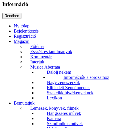
Információ
Nyitólap
Bejelentkezés
Regisztráció
Magazin
Főtéma
Esszék és tanulmányok
Kommentár
Interjúk
Musica Aberrata
Dalolj nekem
Információk a sorozathoz
Nagy zeneszerzők
Elfeledett Zeneünnepek
Szakcikk hiszékenyeknek
Lexikon
Bemutatjuk
Lemezek, könyvek, filmek
Hangszeres művek
Kamara
Szimfonikus művek