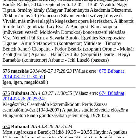
Bartók Rádió, 2014. szeptember 6. 12.05 – 13.45 Vivaldi: Nagy
Tigran, örmény király (Magyar Tudományos Akadémia Díszterme,
2004. március 29.) Francesco Silvani eredeti szövegkönyve és
Vivaldi más művei alapján kiegészített opera két részben. A librettót
fordította és gondozta: Lax Éva. A Budapesti Kamaraopera
(művészeti vezető: Moldován Domokos) koncertszerű előadása.
Vez. Németh Pál Km. a Savaria Barokk Együttes Szereposztás:
Tigrane - Artur Stefanowitz (kontratenor) Mitridate - Timothy
Bentch (tenor) Cleopatra - Fodor Beatrix (szoprán) Oronte - Molnár
Zsolt (bariton) Apamia - Hajnóczy Júlia (szoprán) Clearte - Hegyi
Barnabás (kontratenor) Arbante - Jekl László (basszus)
676
macskás
2014-08-27 17:28:23
[Válasz erre:
675 Búbánat
2014-08-27 11:30:55
]
Igen, igen, megelőztél:)
675
Búbánat
2014-08-27 11:30:55
[Válasz erre:
674 Búbánat
2014-08-26 20:25:24
]
Kiegészítés: Csembalón közreműködött: Pertis Zsuzsa
csembalóművész (1943-2007) A patikus stúdiófelvétele először a
Hungaroton kiadó gondozásában jelent meg, 1978-ban.
674
Búbánat
2014-08-26 20:25:24
Most sugározza a Bartók Rádió 19.35 – 20.55 Haydn: A patikus
Vígopera három felvonásban Szövegét Carlo Goldoni írta. Vez.