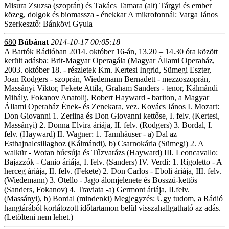
Misura Zsuzsa (szoprán) és Takács Tamara (alt) Tárgyi és ember
közeg, dolgok és biomassza - énekkar A mikrofonnál: Varga János
Szerkesztő: Bánkövi Gyula
680
Búbánat
2014-10-17 00:05:18
A Bartók Rádióban 2014. október 16-án, 13.20 – 14.30 óra között
került adásba: Brit-Magyar Operagála (Magyar Állami Operaház,
2003. október 18. - részletek Km. Kertesi Ingrid, Sümegi Eszter,
Joan Rodgers - szoprán, Wiedemann Bernadett - mezzoszoprán,
Massányi Viktor, Fekete Attila, Graham Sanders - tenor, Kálmándi
Mihály, Fokanov Anatolij, Robert Hayward - bariton, a Magyar
Állami Operaház Ének- és Zenekara, vez. Kovács János I. Mozart:
Don Giovanni 1. Zerlina és Don Giovanni kettőse, I. felv. (Kertesi,
Massányi) 2. Donna Elvira áriája, II. felv. (Rodgers) 3. Bordal, I.
felv. (Hayward) II. Wagner: 1. Tannhäuser - a) Dal az
Esthajnalcsillaghoz (Kálmándi), b) Csarnokária (Sümegi) 2. A
walkür - Wotan búcsúja és Tűzvarázs (Hayward) III. Leoncavallo:
Bajazzók - Canio áriája, I. felv. (Sanders) IV. Verdi: 1. Rigoletto - A
herceg áriája, II. felv. (Fekete) 2. Don Carlos - Eboli áriája, III. felv.
(Wiedemann) 3. Otello - Jago álomjelenete és Bosszú-kettős
(Sanders, Fokanov) 4. Traviata -a) Germont áriája, II.felv.
(Massányi), b) Bordal (mindenki) Megjegyzés: Úgy tudom, a Rádió
hangtárából korlátozott időtartamon belül visszahallgatható az adás.
(Letölteni nem lehet.)