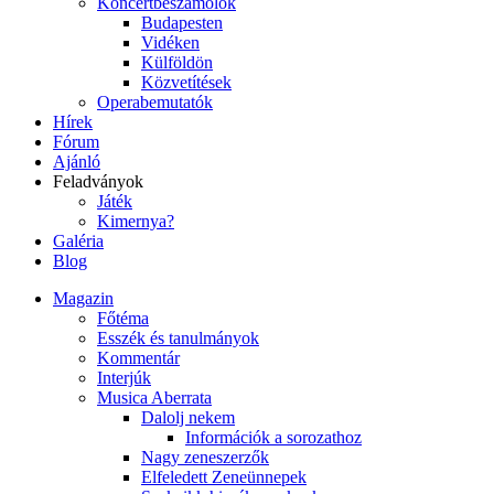
Koncertbeszámolók
Budapesten
Vidéken
Külföldön
Közvetítések
Operabemutatók
Hírek
Fórum
Ajánló
Feladványok
Játék
Kimernya?
Galéria
Blog
Magazin
Főtéma
Esszék és tanulmányok
Kommentár
Interjúk
Musica Aberrata
Dalolj nekem
Információk a sorozathoz
Nagy zeneszerzők
Elfeledett Zeneünnepek