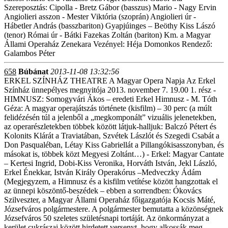
Szereposztás: Cipolla - Bretz Gábor (basszus) Mario - Nagy Ervin
Angiolieri asszon - Mester Viktória (szoprán) Angiolieri úr -
Hábetler András (basszbariton) Gyapjúinges – Beöthy Kiss Lászó
(tenor) Római úr - Bátki Fazekas Zoltán (bariton) Km. a Magyar
Állami Operaház Zenekara Vezényel: Héja Domonkos Rendező:
Galambos Péter
658
Búbánat
2013-11-08 13:32:56
ERKEL SZÍNHÁZ THEATRE A Magyar Opera Napja Az Erkel
Színház ünnepélyes megnyitója 2013. november 7. 19.00 1. rész -
HIMNUSZ: Somogyvári Ákos – eredeti Erkel Himnusz - M. Tóth
Géza: A magyar operajátszás története (kisfilm) – 30 perc (a múlt
felidézésén túl a jelenből a „megkomponált” vizuális jelenetekben,
az operarészletekben többek között látjuk-halljuk: Balczó Pétert és
Kolonits Klárát a Traviatában, Szvétek Lászlót és Szegedi Csabát a
Don Pasqualéban, Létay Kiss Gabriellát a Pillangókisasszonyban, és
másokat is, többek közt Megyesi Zoltánt…) - Erkel: Magyar Cantate
– Kertesi Ingrid, Dobi-Kiss Veronika, Horváth István, Jekl László,
Erkel Énekkar, István Király Operakórus –Medveczky Ádám
(Megjegyzem, a Himnusz és a kisfilm vetítése között hangzottak el
az ünnepi köszöntő-beszédek – ebben a sorrendben: Ókovács
Szilveszter, a Magyar Állami Operaház főigazgatója Kocsis Máté,
Józsefváros polgármestere. A polgármester bemutatta a közönségnek
Józsefváros 50 szeletes születésnapi tortáját. Az önkormányzat a
kerület cukrászai között hirdetett versenyt, hogy alkossák meg