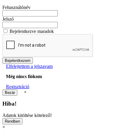
Fehasználónév
Jelszó
Bejelentkezve maradok
Elfelejtettem a jelszavam
Még nincs fiókom
Regisztráció
×
Hiba!
Adatok kitöltése kötelező!
×