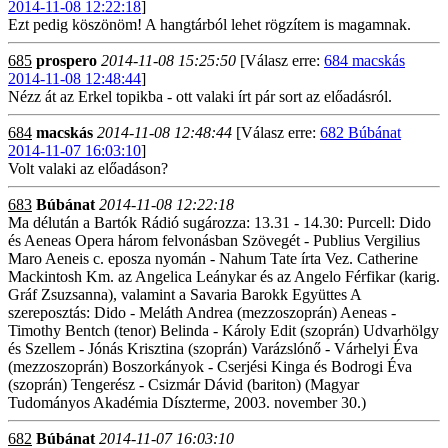
2014-11-08 12:22:18
]
Ezt pedig köszönöm! A hangtárból lehet rögzítem is magamnak.
685
prospero
2014-11-08 15:25:50
[Válasz erre:
684 macskás
2014-11-08 12:48:44
]
Nézz át az Erkel topikba - ott valaki írt pár sort az előadásról.
684
macskás
2014-11-08 12:48:44
[Válasz erre:
682 Búbánat
2014-11-07 16:03:10
]
Volt valaki az előadáson?
683
Búbánat
2014-11-08 12:22:18
Ma délután a Bartók Rádió sugározza: 13.31 - 14.30: Purcell: Dido
és Aeneas Opera három felvonásban Szövegét - Publius Vergilius
Maro Aeneis c. eposza nyomán - Nahum Tate írta Vez. Catherine
Mackintosh Km. az Angelica Leánykar és az Angelo Férfikar (karig.
Gráf Zsuzsanna), valamint a Savaria Barokk Együttes A
szereposztás: Dido - Meláth Andrea (mezzoszoprán) Aeneas -
Timothy Bentch (tenor) Belinda - Károly Edit (szoprán) Udvarhölgy
és Szellem - Jónás Krisztina (szoprán) Varázslónő - Várhelyi Éva
(mezzoszoprán) Boszorkányok - Cserjési Kinga és Bodrogi Éva
(szoprán) Tengerész - Csizmár Dávid (bariton) (Magyar
Tudományos Akadémia Díszterme, 2003. november 30.)
682
Búbánat
2014-11-07 16:03:10