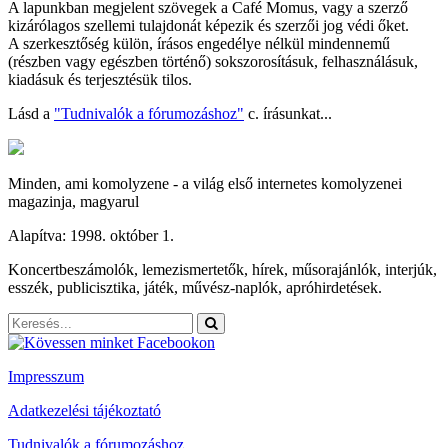
A lapunkban megjelent szövegek a Café Momus, vagy a szerző
kizárólagos szellemi tulajdonát képezik és szerzői jog védi őket.
A szerkesztőség külön, írásos engedélye nélkül mindennemű
(részben vagy egészben történő) sokszorosításuk, felhasználásuk,
kiadásuk és terjesztésük tilos.
Lásd a
"Tudnivalók a fórumozáshoz"
c. írásunkat...
Minden, ami komolyzene - a világ első internetes komolyzenei
magazinja, magyarul
Alapítva: 1998. október 1.
Koncertbeszámolók, lemezismertetők, hírek, műsorajánlók, interjúk,
esszék, publicisztika, játék, művész-naplók, apróhirdetések.
Impresszum
Adatkezelési tájékoztató
Tudnivalók a fórumozáshoz