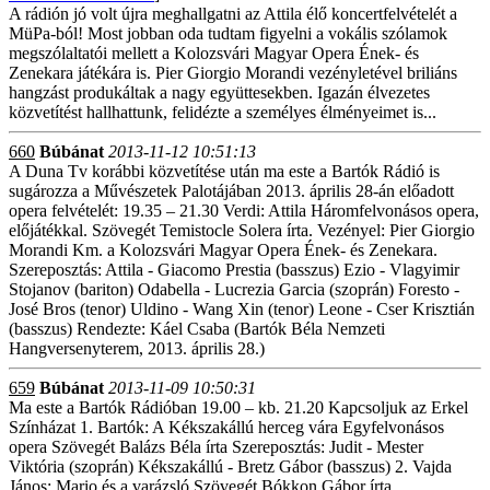
A rádión jó volt újra meghallgatni az Attila élő koncertfelvételét a
MüPa-ból! Most jobban oda tudtam figyelni a vokális szólamok
megszólaltatói mellett a Kolozsvári Magyar Opera Ének- és
Zenekara játékára is. Pier Giorgio Morandi vezényletével briliáns
hangzást produkáltak a nagy együttesekben. Igazán élvezetes
közvetítést hallhattunk, felidézte a személyes élményeimet is...
660
Búbánat
2013-11-12 10:51:13
A Duna Tv korábbi közvetítése után ma este a Bartók Rádió is
sugározza a Művészetek Palotájában 2013. április 28-án előadott
opera felvételét: 19.35 – 21.30 Verdi: Attila Háromfelvonásos opera,
előjátékkal. Szövegét Temistocle Solera írta. Vezényel: Pier Giorgio
Morandi Km. a Kolozsvári Magyar Opera Ének- és Zenekara.
Szereposztás: Attila - Giacomo Prestia (basszus) Ezio - Vlagyimir
Stojanov (bariton) Odabella - Lucrezia Garcia (szoprán) Foresto -
José Bros (tenor) Uldino - Wang Xin (tenor) Leone - Cser Krisztián
(basszus) Rendezte: Káel Csaba (Bartók Béla Nemzeti
Hangversenyterem, 2013. április 28.)
659
Búbánat
2013-11-09 10:50:31
Ma este a Bartók Rádióban 19.00 – kb. 21.20 Kapcsoljuk az Erkel
Színházat 1. Bartók: A Kékszakállú herceg vára Egyfelvonásos
opera Szövegét Balázs Béla írta Szereposztás: Judit - Mester
Viktória (szoprán) Kékszakállú - Bretz Gábor (basszus) 2. Vajda
János: Mario és a varázsló Szövegét Bókkon Gábor írta