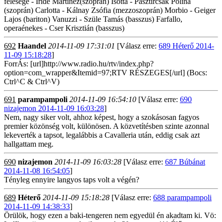
felesége - Iride Martinez(szoprán) Isotta - Pasztircsák Polina
(szoprán) Carlotta - Kálnay Zsófia (mezzoszoprán) Morbio - Geiger
Lajos (bariton) Vanuzzi - Szüle Tamás (basszus) Farfallo,
operaénekes - Cser Krisztián (basszus)
692
Haandel
2014-11-09 17:31:01
[Válasz erre:
689 Héterő 2014-
11-09 15:18:28
]
ForrÁs: [url]http://www.radio.hu/rtv/index.php?
option=com_wrapper&Itemid=97;RTV RÉSZEGES[/url] (Bocs:
Ctrl^C & Ctrl^V)
691
parampampoli
2014-11-09 16:54:10
[Válasz erre:
690
nizajemon 2014-11-09 16:03:28
]
Nem, nagy siker volt, ahhoz képest, hogy a szokásosan fagyos
premier közönség volt, különösen. A közvetítésben szinte azonnal
lekeverték a tapsot, legalábbis a Cavalleria után, eddig csak azt
hallgattam meg.
690
nizajemon
2014-11-09 16:03:28
[Válasz erre:
687 Búbánat
2014-11-08 16:54:05
]
Tényleg ennyire langyos taps volt a végén?
689
Héterő
2014-11-09 15:18:28
[Válasz erre:
688 parampampoli
2014-11-09 14:38:33
]
Örülök, hogy ezen a baki-tengeren nem egyedül én akadtam ki. Vö: