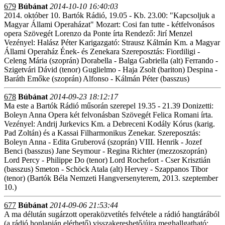
679
Búbánat
2014-10-10 16:40:03
2014. október 10. Bartók Rádió, 19.05 - Kb. 23.00: "Kapcsoljuk a
Magyar Állami Operaházat" Mozart: Cosi fan tutte - kétfelvonásos
opera Szövegét Lorenzo da Ponte írta Rendező: Jirí Menzel
Vezényel: Halász Péter Karigazgató: Strausz Kálmán Km. a Magyar
Állami Operaház Ének- és Zenekara Szereposztás: Fiordiligi -
Celeng Mária (szoprán) Dorabella - Balga Gabriella (alt) Ferrando -
Szigetvári Dávid (tenor) Guglielmo - Haja Zsolt (bariton) Despina -
Baráth Emőke (szoprán) Alfonso - Kálmán Péter (basszus)
678
Búbánat
2014-09-23 18:12:17
Ma este a Bartók Rádió műsorán szerepel 19.35 - 21.39 Donizetti:
Boleyn Anna Opera két felvonásban Szövegét Felica Romani írta.
Vezényel: Andrij Jurkevics Km. a Debreceni Kodály Kórus (karig.
Pad Zoltán) és a Kassai Filharmonikus Zenekar. Szereposztás:
Boleyn Anna - Edita Gruberová (szoprán) VIII. Henrik - Jozef
Benci (basszus) Jane Seymour - Regina Richter (mezzoszoprán)
Lord Percy - Philippe Do (tenor) Lord Rochefort - Cser Krisztián
(basszus) Smeton - Schöck Atala (alt) Hervey - Szappanos Tibor
(tenor) (Bartók Béla Nemzeti Hangversenyterem, 2013. szeptember
10.)
677
Búbánat
2014-09-06 21:53:44
A ma délután sugárzott operaközvetítés felvétele a rádió hangtárából
(a rádió honlapján elérhető) visszakereshető/újra meghallgatható: