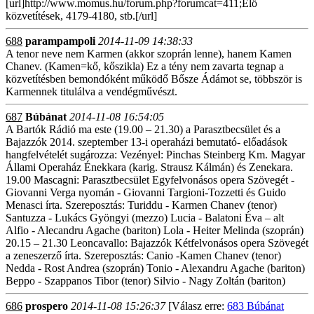
[url]http://www.momus.hu/forum.php?forumcat=411;Élő
közvetítések, 4179-4180, stb.[/url]
688
parampampoli
2014-11-09 14:38:33
A tenor neve nem Karmen (akkor szoprán lenne), hanem Kamen
Chanev. (Kamen=kő, kőszikla) Ez a tény nem zavarta tegnap a
közvetítésben bemondóként működő Bősze Ádámot se, többször is
Karmennek titulálva a vendégművészt.
687
Búbánat
2014-11-08 16:54:05
A Bartók Rádió ma este (19.00 – 21.30) a Parasztbecsület és a
Bajazzók 2014. szeptember 13-i operaházi bemutató- előadások
hangfelvételét sugározza: Vezényel: Pinchas Steinberg Km. Magyar
Állami Operaház Énekkara (karig. Strausz Kálmán) és Zenekara.
19.00 Mascagni: Parasztbecsület Egyfelvonásos opera Szövegét -
Giovanni Verga nyomán - Giovanni Targioni-Tozzetti és Guido
Menasci írta. Szereposztás: Turiddu - Karmen Chanev (tenor)
Santuzza - Lukács Gyöngyi (mezzo) Lucia - Balatoni Éva – alt
Alfio - Alecandru Agache (bariton) Lola - Heiter Melinda (szoprán)
20.15 – 21.30 Leoncavallo: Bajazzók Kétfelvonásos opera Szövegét
a zeneszerző írta. Szereposztás: Canio -Kamen Chanev (tenor)
Nedda - Rost Andrea (szoprán) Tonio - Alexandru Agache (bariton)
Beppo - Szappanos Tibor (tenor) Silvio - Nagy Zoltán (bariton)
686
prospero
2014-11-08 15:26:37
[Válasz erre:
683 Búbánat