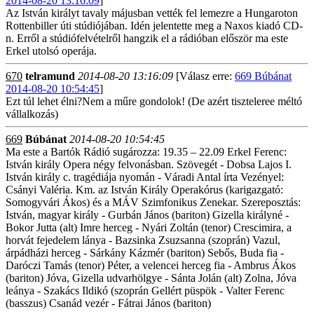
2014-08-20 13:16:09
]
Az István királyt tavaly májusban vették fel lemezre a Hungaroton
Rottenbiller úti stúdiójában. Idén jelentette meg a Naxos kiadó CD-
n. Erről a stúdiófelvételről hangzik el a rádióban először ma este
Erkel utolsó operája.
670
telramund
2014-08-20 13:16:09
[Válasz erre:
669 Búbánat
2014-08-20 10:54:45
]
Ezt túl lehet élni?Nem a műre gondolok! (De azért tiszteleree méltó
vállalkozás)
669
Búbánat
2014-08-20 10:54:45
Ma este a Bartók Rádió sugározza: 19.35 – 22.09 Erkel Ferenc:
István király Opera négy felvonásban. Szövegét - Dobsa Lajos I.
István király c. tragédiája nyomán - Váradi Antal írta Vezényel:
Csányi Valéria. Km. az István Király Operakórus (karigazgató:
Somogyvári Ákos) és a MÁV Szimfonikus Zenekar. Szereposztás:
István, magyar király - Gurbán János (bariton) Gizella királyné -
Bokor Jutta (alt) Imre herceg - Nyári Zoltán (tenor) Crescimira, a
horvát fejedelem lánya - Bazsinka Zsuzsanna (szoprán) Vazul,
árpádházi herceg - Sárkány Kázmér (bariton) Sebős, Buda fia -
Daróczi Tamás (tenor) Péter, a velencei herceg fia - Ambrus Ákos
(bariton) Jóva, Gizella udvarhölgye - Sánta Jolán (alt) Zolna, Jóva
leánya - Szakács Ildikó (szoprán Gellért püspök - Valter Ferenc
(basszus) Csanád vezér - Fátrai János (bariton)