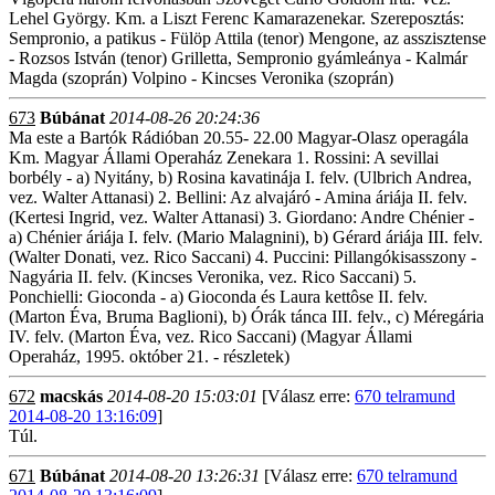
Lehel György. Km. a Liszt Ferenc Kamarazenekar. Szereposztás:
Sempronio, a patikus - Fülöp Attila (tenor) Mengone, az asszisztense
- Rozsos István (tenor) Grilletta, Sempronio gyámleánya - Kalmár
Magda (szoprán) Volpino - Kincses Veronika (szoprán)
673
Búbánat
2014-08-26 20:24:36
Ma este a Bartók Rádióban 20.55- 22.00 Magyar-Olasz operagála
Km. Magyar Állami Operaház Zenekara 1. Rossini: A sevillai
borbély - a) Nyitány, b) Rosina kavatinája I. felv. (Ulbrich Andrea,
vez. Walter Attanasi) 2. Bellini: Az alvajáró - Amina áriája II. felv.
(Kertesi Ingrid, vez. Walter Attanasi) 3. Giordano: Andre Chénier -
a) Chénier áriája I. felv. (Mario Malagnini), b) Gérard áriája III. felv.
(Walter Donati, vez. Rico Saccani) 4. Puccini: Pillangókisasszony -
Nagyária II. felv. (Kincses Veronika, vez. Rico Saccani) 5.
Ponchielli: Gioconda - a) Gioconda és Laura kettôse II. felv.
(Marton Éva, Bruma Baglioni), b) Órák tánca III. felv., c) Méregária
IV. felv. (Marton Éva, vez. Rico Saccani) (Magyar Állami
Operaház, 1995. október 21. - részletek)
672
macskás
2014-08-20 15:03:01
[Válasz erre:
670 telramund
2014-08-20 13:16:09
]
Túl.
671
Búbánat
2014-08-20 13:26:31
[Válasz erre:
670 telramund