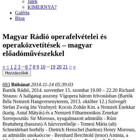
Játék
KIMERNYA?
Galéria
Blog
Magyar Rádió operafelvételei és
operaközvetítések – magyar
előadóművészekkel
«
<
1
2
3
∙∙∙
6
7
8
9
10
∙∙∙
19
20
21
>
»
693
Búbánat
2014-11-14 05:39:03
Bartók Rádió, 2014. november 15. szombat 19.00 – 22.20 Richard
Strauss: A hallgatag asszony Vígopera három felvonásban (Bartók
Béla Nemzeti Hangversenyterem, 2013. október 12.) Szövegét
Stefan Zweig írta Vezényel: Kocsis Zoltán Km. a Nemzeti Énekkar
(karig. Antal Mátyás) és a Nemzeti Filharmonikus Zenekar
Szereposztás: Sir Morosus, nyugalmazott admirális - Rúni
Brattaberg (basszus) A házvezetőnője - Temesi Mária (alt)
Schneidebart borbély - Dietrich Henschel (bariton) Henry Morosus,
az admirális unokaöccse - Bernhard Berchtold (tenor) Aminta, a