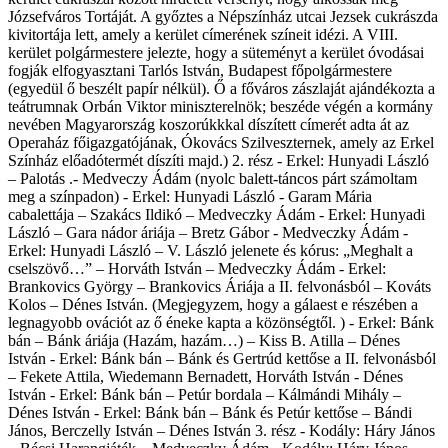
Józsefváros Tortáját. A győztes a Népszínház utcai Jezsek cukrászda
kivitortája lett, amely a kerület címerének színeit idézi. A VIII.
kerület polgármestere jelezte, hogy a süteményt a kerület óvodásai
fogják elfogyasztani Tarlós István, Budapest főpolgármestere
(egyedül ő beszélt papír nélkül). Ő a főváros zászlaját ajándékozta a
teátrumnak Orbán Viktor miniszterelnök; beszéde végén a kormány
nevében Magyarország koszorúkkkal díszített címerét adta át az
Operaház főigazgatójának, Ókovács Szilveszternek, amely az Erkel
Színház előadótermét díszíti majd.) 2. rész - Erkel: Hunyadi László
– Palotás .- Medveczy Ádám (nyolc balett-táncos párt számoltam
meg a színpadon) - Erkel: Hunyadi László - Garam Mária
cabalettája – Szakács Ildikó – Medveczky Ádám - Erkel: Hunyadi
László – Gara nádor áriája – Bretz Gábor - Medveczky Ádám -
Erkel: Hunyadi László – V. László jelenete és kórus: „Meghalt a
cselszövő…” – Horváth István – Medveczky Ádám - Erkel:
Brankovics György – Brankovics Áriája a II. felvonásból – Kováts
Kolos – Dénes István. (Megjegyzem, hogy a gálaest e részében a
legnagyobb ovációt az ő éneke kapta a közönségtől. ) - Erkel: Bánk
bán – Bánk áriája (Hazám, hazám…) – Kiss B. Atilla – Dénes
István - Erkel: Bánk bán – Bánk és Gertrúd kettőse a II. felvonásból
– Fekete Attila, Wiedemann Bernadett, Horváth István - Dénes
István - Erkel: Bánk bán – Petúr bordala – Kálmándi Mihály –
Dénes István - Erkel: Bánk bán – Bánk és Petúr kettőse – Bándi
János, Berczelly István – Dénes István 3. rész - Kodály: Háry János