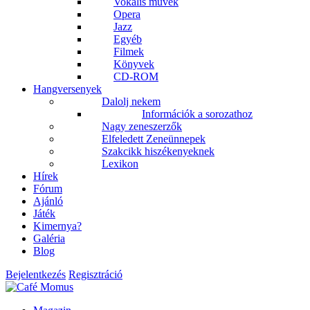
Vokális művek
Opera
Jazz
Egyéb
Filmek
Könyvek
CD-ROM
Hangversenyek
Dalolj nekem
Információk a sorozathoz
Nagy zeneszerzők
Elfeledett Zeneünnepek
Szakcikk hiszékenyeknek
Lexikon
Hírek
Fórum
Ajánló
Játék
Kimernya?
Galéria
Blog
Bejelentkezés
Regisztráció