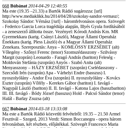
668
Búbánat
2014-04-29 12:40:55
Ma este (19.35 –21.33) a Bartók Rádió sugározza: [url]
http://www.mediaklikk.hu/2014/04/28/szokolay-sandor-vernasz/;
Szokolay Sándor: Vérnász [/url] - háromfelvonásos opera. Szövegét
- Federico Garcia Lorca tragédiája alapján, Illyés Gyula fordításából
- a zeneszerző állította össze. Vezényel: Kórodi András Km. MR
Gyermekkara (karig. Csányi László), Magyar Állami Operaház
Énekkara (karig. Pless László) és a Magyar Állami Operaház
Zenekara. Szereposztás: Anya – KOMLÓSSY ERZSÉBET (alt)
Vőlegény - Szőnyi Ferenc (tenor) Szomszédasszony - Szilvássy
Margit (szoprán) Leonardo - Faragó András (bariton) Feleség -
Moldován Stefánia (szoprán) Anyós - Szabó Anita (alt)
Menyasszony – HÁZY ERZSÉBET (szoprán) Cselédasszony -
Szecsődi Irén (szoprán) Apa - Várhelyi Endre (basszus) I.
nyoszolyólány - Andor Éva (szoprán) II. nyoszolyólány - Kovács
Eszter (szoprán) Vőfély - Kerekes Gábor (bariton) I. favágó -
Nagypál László (bariton) II. II. favágó - Katona Lajos (basszbariton)
III. III. favágó - Bódy József (basszus) Hold - Palcsó Sándor (tenor)
Halál - Barlay Zsuzsa (alt)
667
Búbánat
2014-03-18 13:33:08
Ma este a Bartók Rádió közvetíti felvételről: 19.35 – 21.50 Armel
Fesztivál – Szeged, 2013 Verdi: Simon Boccanegra - opera három
felvonásban, két részben, előjátékkal. Szövegét Francesco Maria