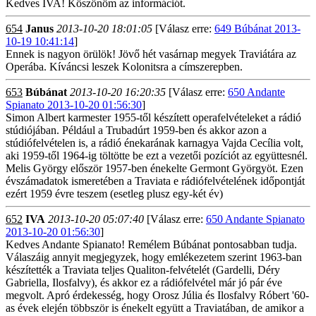
Kedves IVA! Köszönöm az információt.
654
Janus
2013-10-20 18:01:05
[Válasz erre:
649 Búbánat 2013-
10-19 10:41:14
]
Ennek is nagyon örülök! Jövő hét vasárnap megyek Traviátára az
Operába. Kíváncsi leszek Kolonitsra a címszerepben.
653
Búbánat
2013-10-20 16:20:35
[Válasz erre:
650 Andante
Spianato 2013-10-20 01:56:30
]
Simon Albert karmester 1955-től készített operafelvételeket a rádió
stúdiójában. Például a Trubadúrt 1959-ben és akkor azon a
stúdiófelvételen is, a rádió énekarának karnagya Vajda Cecília volt,
aki 1959-től 1964-ig töltötte be ezt a vezetői pozíciót az együttesnél.
Melis György először 1957-ben énekelte Germont Györgyöt. Ezen
évszámadatok ismeretében a Traviata e rádiófelvételének időpontját
ezért 1959 évre teszem (esetleg plusz egy-két év)
652
IVA
2013-10-20 05:07:40
[Válasz erre:
650 Andante Spianato
2013-10-20 01:56:30
]
Kedves Andante Spianato! Remélem Búbánat pontosabban tudja.
Válaszáig annyit megjegyzek, hogy emlékezetem szerint 1963-ban
készítették a Traviata teljes Qualiton-felvételét (Gardelli, Déry
Gabriella, Ilosfalvy), és akkor ez a rádiófelvétel már jó pár éve
megvolt. Apró érdekesség, hogy Orosz Júlia és Ilosfalvy Róbert '60-
as évek elején többször is énekelt együtt a Traviatában, de amikor a