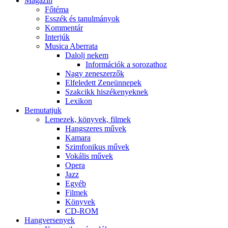
Magazin
Főtéma
Esszék és tanulmányok
Kommentár
Interjúk
Musica Aberrata
Dalolj nekem
Információk a sorozathoz
Nagy zeneszerzők
Elfeledett Zeneünnepek
Szakcikk hiszékenyeknek
Lexikon
Bemutatjuk
Lemezek, könyvek, filmek
Hangszeres művek
Kamara
Szimfonikus művek
Vokális művek
Opera
Jazz
Egyéb
Filmek
Könyvek
CD-ROM
Hangversenyek