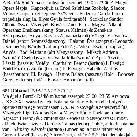
A Bartók Rádió ma esti műsorán szerepel: 19.05 -22.00 A Magyar
Opera Napja - Kapcsoljuk az Erkel Színházat Szokolay Sándor:
Vérnász - opera két képben. Szövegét - Federico Garcia Lorca
tragédiája alapján, Illyés Gyula fordításából - Szokolay Sándor
állította össze. Vezényel: Kovács János Km. a Magyar Állami
Operaház Énekkara (karig. Strausz Kálmán) és Zenekara.
Szereposztás: Anya - Kovács Annamária (alt) Vőlegény - Vadász
Dániel (tenor) Szomszédasszony - Balatoni Éva (szoprán) Leonardo
- Szemerédy Károly (bariton) Feleség - Wierdl Eszter (szoprán)
Anyós - Bódi Mariann (alt) Menyasszony - Miksch Adrienn
(szoprán) Cselédasszony - Vajda Júlia (szoprán) Apa - Szvétek
László (basszus) Vőfély - Cserhalmi Ferenc (bariton) I. Favágó -
Bátki Fazekas Zoltán (bariton) II. Favágó - Hábetler András
(basszbariton) III. Favágó - Hantos Balázs (basszus) Hold - Boncsér
Gergely (tenor) Halál - Kovács Annamária (alt)
681
Búbánat
2014-11-04 12:43:12
Ma éjjel a Bartók Rádió műsorán szerepel: 23.00 -23.55 Ars nova -
a XX-XXI. század zenéje Balassa Sándor: A harmadik bolygó -
operakantáta egy felvonásban Op. 39. Szövegét a zeneszerző írta.
Vezényel: Ligeti András Km. a Magyar Rádió Énekkara (karig.
Sapszon Ferenc) és Szimfonikus Zenekara. Szereposztás: Ember,
akinek tiszta a szíve - Daróczy Tamás (tenor) Ember, akinek hatalma
van - Sárkány Kázmér (bariton) Ember, aki a tudás terheit viseli -
Gregor József (basszus) A természet, a világ élő és élettelen alakjai -