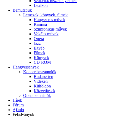
Szakcikk hiszékenyeknek
Lexikon
Bemutatjuk
Lemezek, könyvek, filmek
Hangszeres művek
Kamara
Szimfonikus művek
Vokális művek
Opera
Jazz
Egyéb
Filmek
Könyvek
CD-ROM
Hangversenyek
Koncertbeszámolók
Budapesten
Vidéken
Külföldön
Közvetítések
Operabemutatók
Hírek
Fórum
Ajánló
Feladványok