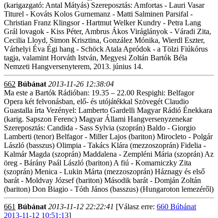
(karigazgató: Antal Mátyás) Szereposztás: Amfortas - Lauri Vasar
Titurel - Kováts Kolos Gurnemanz - Matti Salminen Parsifal -
Christian Franz Klingsor - Hartmut Welker Kundry - Petra Lang
Grál lovagok - Kiss Péter, Ambrus Ákos Viráglányok - Váradi Zita,
Cecilia Lloyd, Simon Krisztina, González Mónika, Wierdl Eszter,
Várhelyi Éva Égi hang - Schöck Atala Apródok - a Tölzi Fiúkórus
tagja, valamint Horváth István, Megyesi Zoltán Bartók Béla
Nemzeti Hangversenyterem, 2013. június 14.
662
Búbánat
2013-11-26 12:38:04
Ma este a Bartók Rádióban: 19.35 – 22.00 Respighi: Belfagor
Opera két felvonásban, elő- és utójátékkal Szövegét Claudio
Guastalla írta Vezényel: Lamberto Gardelli Magyar Rádió Énekkara
(karig. Sapszon Ferenc) Magyar Állami Hangversenyzenekar
Szereposztás: Candida - Sass Sylvia (szoprán) Baldo - Giorgio
Lamberti (tenor) Belfagor - Miller Lajos (bariton) Mirocleto - Polgár
László (basszus) Olimpia - Takács Klára (mezzoszoprán) Fidelia -
Kalmár Magda (szoprán) Maddalena - Zempléni Mária (szoprán) Az
öreg - Bárány Paál László (bariton) A fiú - Komarniczky Zita
(szoprán) Menica - Lukin Márta (mezzoszoprán) Háznagy és első
barát - Moldvay József (bariton) Második barát - Domján Zoltán
(bariton) Don Biagio - Tóth János (basszus) (Hungaroton lemezéről)
661
Búbánat
2013-11-12 22:22:41
[Válasz erre:
660 Búbánat
2013-11-12 10:51:13
]