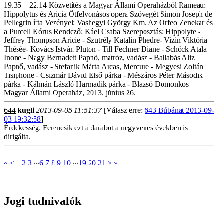
19.35 – 22.14 Közvetítés a Magyar Állami Operaházból Rameau:
Hippolytus és Aricia Ötfelvonásos opera Szövegét Simon Joseph de
Pellegrin írta Vezényel: Vashegyi György Km. Az Orfeo Zenekar és
a Purcell Kórus Rendező: Káel Csaba Szereposztás: Hippolyte -
Jeffrey Thompson Aricie - Szutrély Katalin Phedre- Vizin Viktória
Thésée- Kovács István Pluton - Till Fechner Diane - Schöck Atala
Inone - Nagy Bernadett Papnő, matróz, vadász - Ballabás Aliz
Papnő, vadász - Stefanik Márta Arcas, Mercure - Megyesi Zoltán
Tisiphone - Csizmár Dávid Első párka - Mészáros Péter Második
párka - Kálmán László Harmadik párka - Blazsó Domonkos
Magyar Állami Operaház, 2013. június 26.
644
kugli
2013-09-05 11:51:37
[Válasz erre:
643 Búbánat 2013-09-
03 19:32:58
]
Érdekesség: Ferencsik ezt a darabot a negyvenes években is
dirigálta.
«
<
1
2
3
∙∙∙
6
7
8
9
10
∙∙∙
19
20
21
>
»
Jogi tudnivalók