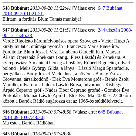
648
Búbánat
2013-09-20 11:22:41
[Válasz erre:
647 Búbánat
2013-09-20 11:21:51
]
Elírtam: a fordítás Blum Tamás munkája!
647
Búbánat
2013-09-20 11:21:51
[Válasz erre:
244 trisztán 2008-
06-12 15:46:38
]
Verdi: Rigoletto háromfelvonásos opera Szövegét - Victor Hugo A
király mulat c. drámája nyomán - Francesco Maria Piave írta.
Fordította: Blum József. Vez. Lamberto Gardelli Km. Magyar
Állami Operaház Énekkara (karig.: Pless László) és Zenekara. A
szereposztás: A mantuai herceg - Ilosfalvy Róbert Rigoletto, udvari
bolond - Melis György Gilda, a lánya - László Margit Sparafucile,
bérgyilkos - Bódy József Maddalnea, a nővére - Barlay Zsuzsa
Giovanna, társalkodónő - Elek Éva Monterone gróf - Bende Zsolt
Marullo, udvaronc - Palócz László Borsa, udvaronc - Kishegyi
Árpád Ceprano gróf - Nádas Tibor Ceprano grófné - Gombos Éva
Porkoláb - Molnár László Apród - Elek Éva Ma 20.00 és 22.00 óra
között a Bartók Rádió sugározza ezt az 1965-ös stúdiófelvételt.
646
Búbánat
2013-09-10 07:48:58
[Válasz erre:
645 Búbánat
2013-09-10 07:48:30
]
Ma este a Bartók Rádióban
645
Búbánat
2013-09-10 07:48:30