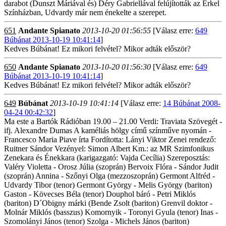
darabot (Dunszt Máriával és) Déry Gabriellával felújították az Erkel
Színházban, Udvardy már nem énekelte a szerepet.
651
Andante Spianato
2013-10-20 01:56:55
[Válasz erre:
649
Búbánat 2013-10-19 10:41:14
]
Kedves Búbánat! Ez mikori felvétel? Mikor adták először?
650
Andante Spianato
2013-10-20 01:56:30
[Válasz erre:
649
Búbánat 2013-10-19 10:41:14
]
Kedves Búbánat! Ez mikori felvétel? Mikor adták először?
649
Búbánat
2013-10-19 10:41:14
[Válasz erre:
14 Búbánat 2008-
04-24 00:42:32
]
Ma este a Bartók Rádióban 19.00 – 21.00 Verdi: Traviata Szövegét -
ifj. Alexandre Dumas A kaméliás hölgy című színműve nyomán -
Francesco Maria Piave írta Fordította: Lányi Viktor Zenei rendező:
Ruitner Sándor Vezényel: Simon Albert Km.: az MR Szimfonikus
Zenekara és Énekkara (karigazgató: Vajda Cecília) Szereposztás:
Valéry Violetta - Orosz Júlia (szoprán) Bervoix Flóra - Sándor Judit
(szoprán) Annina - Szőnyi Olga (mezzoszoprán) Germont Alfréd -
Udvardy Tibor (tenor) Germont György - Melis György (bariton)
Gaston - Kövecses Béla (tenor) Douphol báró - Petri Miklós
(bariton) D´Obigny márki (Bende Zsolt (bariton) Grenvil doktor -
Molnár Miklós (basszus) Komornyik - Toronyi Gyula (tenor) Inas -
Szomolányi János (tenor) Szolga - Michels János (bariton)