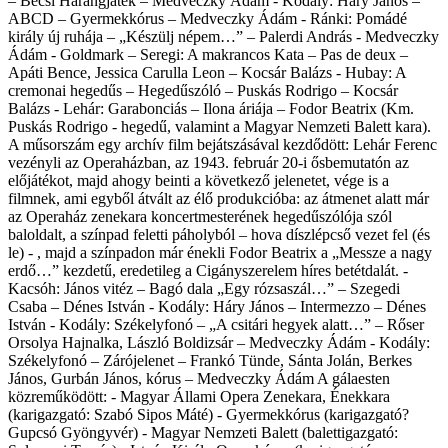
– Bécsi Harangjáték – Medveczky Ádám - Kodály: Háry János –
ABCD – Gyermekkórus – Medveczky Ádám - Ránki: Pomádé
király új ruhája – „Készülj népem…” – Palerdi András - Medveczky
Ádám - Goldmark – Seregi: A makrancos Kata – Pas de deux –
Apáti Bence, Jessica Carulla Leon – Kocsár Balázs - Hubay: A
cremonai hegedűs – Hegedűszóló – Puskás Rodrigo – Kocsár
Balázs - Lehár: Garabonciás – Ilona áriája – Fodor Beatrix (Km.
Puskás Rodrigo - hegedű, valamint a Magyar Nemzeti Balett kara).
A műsorszám egy archív film bejátszásával kezdődött: Lehár Ferenc
vezényli az Operaházban, az 1943. február 20-i ősbemutatón az
előjátékot, majd ahogy beinti a következő jelenetet, vége is a
filmnek, ami egyből átvált az élő produkcióba: az átmenet alatt már
az Operaház zenekara koncertmesterének hegedűszólója szól
baloldalt, a színpad feletti páholyból – hova díszlépcső vezet fel (és
le) - , majd a színpadon már énekli Fodor Beatrix a „Messze a nagy
erdő…” kezdetű, eredetileg a Cigányszerelem híres betétdalát. -
Kacsóh: János vitéz – Bagó dala „Egy rózsaszál…” – Szegedi
Csaba – Dénes István - Kodály: Háry János – Intermezzo – Dénes
István - Kodály: Székelyfonó – „A csitári hegyek alatt…” – Rőser
Orsolya Hajnalka, László Boldizsár – Medveczky Ádám - Kodály:
Székelyfonó – Zárójelenet – Frankó Tünde, Sánta Jolán, Berkes
János, Gurbán János, kórus – Medveczky Ádám A gálaesten
közreműködött: - Magyar Állami Opera Zenekara, Énekkara
(karigazgató: Szabó Sipos Máté) - Gyermekkórus (karigazgató?
Gupcsó Gyöngyvér) - Magyar Nemzeti Balett (balettigazgató: