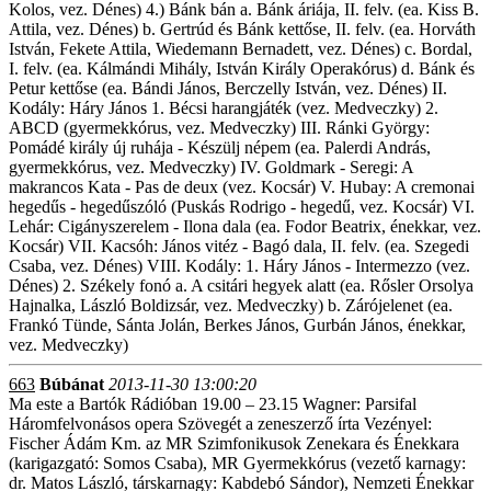
Kolos, vez. Dénes) 4.) Bánk bán a. Bánk áriája, II. felv. (ea. Kiss B.
Attila, vez. Dénes) b. Gertrúd és Bánk kettőse, II. felv. (ea. Horváth
István, Fekete Attila, Wiedemann Bernadett, vez. Dénes) c. Bordal,
I. felv. (ea. Kálmándi Mihály, István Király Operakórus) d. Bánk és
Petur kettőse (ea. Bándi János, Berczelly István, vez. Dénes) II.
Kodály: Háry János 1. Bécsi harangjáték (vez. Medveczky) 2.
ABCD (gyermekkórus, vez. Medveczky) III. Ránki György:
Pomádé király új ruhája - Készülj népem (ea. Palerdi András,
gyermekkórus, vez. Medveczky) IV. Goldmark - Seregi: A
makrancos Kata - Pas de deux (vez. Kocsár) V. Hubay: A cremonai
hegedűs - hegedűszóló (Puskás Rodrigo - hegedű, vez. Kocsár) VI.
Lehár: Cigányszerelem - Ilona dala (ea. Fodor Beatrix, énekkar, vez.
Kocsár) VII. Kacsóh: János vitéz - Bagó dala, II. felv. (ea. Szegedi
Csaba, vez. Dénes) VIII. Kodály: 1. Háry János - Intermezzo (vez.
Dénes) 2. Székely fonó a. A csitári hegyek alatt (ea. Rősler Orsolya
Hajnalka, László Boldizsár, vez. Medveczky) b. Zárójelenet (ea.
Frankó Tünde, Sánta Jolán, Berkes János, Gurbán János, énekkar,
vez. Medveczky)
663
Búbánat
2013-11-30 13:00:20
Ma este a Bartók Rádióban 19.00 – 23.15 Wagner: Parsifal
Háromfelvonásos opera Szövegét a zeneszerző írta Vezényel:
Fischer Ádám Km. az MR Szimfonikusok Zenekara és Énekkara
(karigazgató: Somos Csaba), MR Gyermekkórus (vezető karnagy:
dr. Matos László, társkarnagy: Kabdebó Sándor), Nemzeti Énekkar