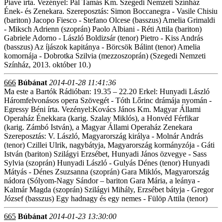
Piave írta. Vezényel: Pál Tamás Km. Szegedi Nemzeti Színház
Ének- és Zenekara. Szereposztás: Simon Boccanegra - Vasile Chisiu
(bariton) Jacopo Fiesco - Stefano Olcese (basszus) Amelia Grimaldi
- Miksch Adrienn (szoprán) Paolo Albiani - Réti Attila (bariton)
Gabriele Adorno - László Boldizsár (tenor) Pietro - Kiss András
(basszus) Az íjászok kapitánya - Börcsök Bálint (tenor) Amelia
komornája - Dobrotka Szilvia (mezzoszoprán) (Szegedi Nemzeti
Színház, 2013. október 10.)
666
Búbánat
2014-01-28 11:41:36
Ma este a Bartók Rádióban: 19.35 – 22.20 Erkel: Hunyadi László
Háromfelvonásos opera Szövegét - Tóth Lőrinc drámája nyomán -
Egressy Béni írta. Vezényel:Kovács János Km. Magyar Állami
Operaház Énekkara (karig. Szalay Miklós), a Honvéd Férfikar
(karig. Zámbó István), a Magyar Állami Operaház Zenekara
Szereposztás: V. László, Magyarország királya - Molnár András
(tenor) Czillei Ulrik, nagybátyja, Magyarország kormányzója - Gáti
István (bariton) Szilágyi Erzsébet, Hunyadi János özvegye - Sass
Sylvia (szoprán) Hunyadi László - Gulyás Dénes (tenor) Hunyadi
Mátyás - Dénes Zsuzsanna (szoprán) Gara Miklós, Magyarország
nádora (Sólyom-Nagy Sándor – bariton Gara Mária, a leánya -
Kalmár Magda (szoprán) Szilágyi Mihály, Erzsébet bátyja - Gregor
József (basszus) Egy hadnagy és egy nemes - Fülöp Attila (tenor)
665
Búbánat
2014-01-23 13:30:00