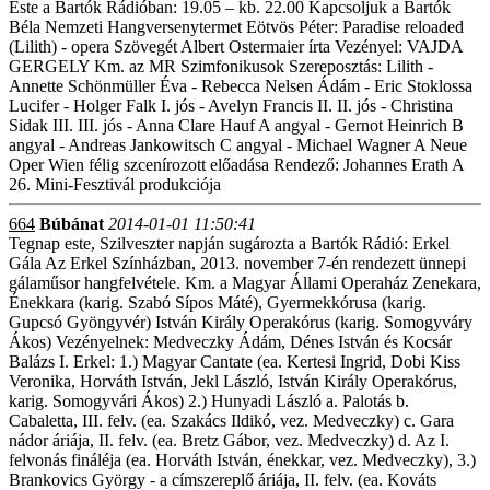
Este a Bartók Rádióban: 19.05 – kb. 22.00 Kapcsoljuk a Bartók
Béla Nemzeti Hangversenytermet Eötvös Péter: Paradise reloaded
(Lilith) - opera Szövegét Albert Ostermaier írta Vezényel: VAJDA
GERGELY Km. az MR Szimfonikusok Szereposztás: Lilith -
Annette Schönmüller Éva - Rebecca Nelsen Ádám - Eric Stoklossa
Lucifer - Holger Falk I. jós - Avelyn Francis II. II. jós - Christina
Sidak III. III. jós - Anna Clare Hauf A angyal - Gernot Heinrich B
angyal - Andreas Jankowitsch C angyal - Michael Wagner A Neue
Oper Wien félig szcenírozott előadása Rendező: Johannes Erath A
26. Mini-Fesztivál produkciója
664
Búbánat
2014-01-01 11:50:41
Tegnap este, Szilveszter napján sugározta a Bartók Rádió: Erkel
Gála Az Erkel Színházban, 2013. november 7-én rendezett ünnepi
gálaműsor hangfelvétele. Km. a Magyar Állami Operaház Zenekara,
Énekkara (karig. Szabó Sípos Máté), Gyermekkórusa (karig.
Gupcsó Gyöngyvér) István Király Operakórus (karig. Somogyváry
Ákos) Vezényelnek: Medveczky Ádám, Dénes István és Kocsár
Balázs I. Erkel: 1.) Magyar Cantate (ea. Kertesi Ingrid, Dobi Kiss
Veronika, Horváth István, Jekl László, István Király Operakórus,
karig. Somogyvári Ákos) 2.) Hunyadi László a. Palotás b.
Cabaletta, III. felv. (ea. Szakács Ildikó, vez. Medveczky) c. Gara
nádor áriája, II. felv. (ea. Bretz Gábor, vez. Medveczky) d. Az I.
felvonás fináléja (ea. Horváth István, énekkar, vez. Medveczky), 3.)
Brankovics György - a címszereplő áriája, II. felv. (ea. Kováts