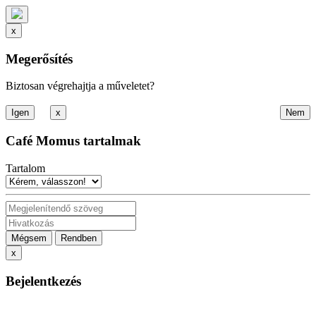
x
Megerősítés
Biztosan végrehajtja a műveletet?
x
Café Momus tartalmak
Tartalom
Mégsem
Rendben
x
Bejelentkezés