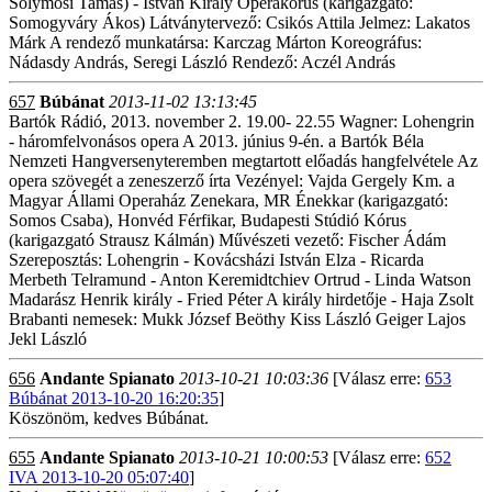
Solymosi Tamás) - István Király Operakórus (karigazgató:
Somogyváry Ákos) Látványtervező: Csikós Attila Jelmez: Lakatos
Márk A rendező munkatársa: Karczag Márton Koreográfus:
Nádasdy András, Seregi László Rendező: Aczél András
657
Búbánat
2013-11-02 13:13:45
Bartók Rádió, 2013. november 2. 19.00- 22.55 Wagner: Lohengrin
- háromfelvonásos opera A 2013. június 9-én. a Bartók Béla
Nemzeti Hangversenyteremben megtartott előadás hangfelvétele Az
opera szövegét a zeneszerző írta Vezényel: Vajda Gergely Km. a
Magyar Állami Operaház Zenekara, MR Énekkar (karigazgató:
Somos Csaba), Honvéd Férfikar, Budapesti Stúdió Kórus
(karigazgató Strausz Kálmán) Művészeti vezető: Fischer Ádám
Szereposztás: Lohengrin - Kovácsházi István Elza - Ricarda
Merbeth Telramund - Anton Keremidtchiev Ortrud - Linda Watson
Madarász Henrik király - Fried Péter A király hirdetője - Haja Zsolt
Brabanti nemesek: Mukk József Beöthy Kiss László Geiger Lajos
Jekl László
656
Andante Spianato
2013-10-21 10:03:36
[Válasz erre:
653
Búbánat 2013-10-20 16:20:35
]
Köszönöm, kedves Búbánat.
655
Andante Spianato
2013-10-21 10:00:53
[Válasz erre:
652
IVA 2013-10-20 05:07:40
]