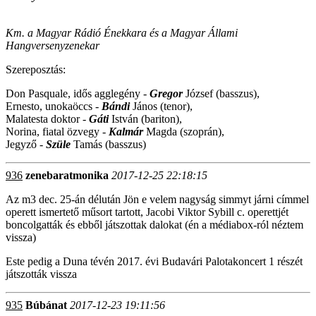
Km. a Magyar Rádió Énekkara és a Magyar Állami
Hangversenyzenekar
Szereposztás:
Don Pasquale, idős agglegény -
Gregor
József (basszus),
Ernesto, unokaöccs -
Bándi
János (tenor),
Malatesta doktor -
Gáti
István (bariton),
Norina, fiatal özvegy -
Kalmár
Magda (szoprán),
Jegyző -
Szüle
Tamás (basszus)
936
zenebaratmonika
2017-12-25 22:18:15
Az m3 dec. 25-án délután Jön e velem nagyság simmyt járni címmel
operett ismertető műsort tartott, Jacobi Viktor Sybill c. operettjét
boncolgatták és ebből játszottak dalokat (én a médiabox-ról néztem
vissza)
Este pedig a Duna tévén 2017. évi Budavári Palotakoncert 1 részét
játszották vissza
935
Búbánat
2017-12-23 19:11:56