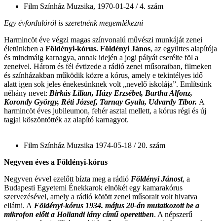
Film Színház Muzsika, 1970-01-24 / 4. szám
Egy évfordulóról is szeretnénk megemlékezni
Harmincöt éve végzi magas színvonalú művészi munkáját zenei
életünkben a
Földényi
-kórus.
Földényi
János
, az együttes alapítója
és mindmáig karnagya, annak idején a jogi pályát cserélte föl a
zeneivel. Három és fél évtizede a rádió zenei műsoraiban, filmeken
és színházakban működik közre a kórus, amely e tekintélyes idő
alatt igen sok jeles énekesünknek volt „nevelő iskolája”. Említsünk
néhány nevet:
Birkás Lilian, Házy Erzsébet, Bartha Alfonz,
Korondy György, Réti József, Tarnay Gyula, Udvardy Tibor.
A
harmincöt éves jubileumon, fehér asztal mellett, a kórus régi és új
tagjai köszöntötték az alapító karnagyot.
Film Színház Muzsika 1974-05-18 / 20. szám
Negyven éves a
Földényi-kórus
Negyven évvel ezelőtt bízta meg a rádió
Földényi
Jánost
, a
Budapesti Egyetemi Énekkarok elnökét egy kamarakórus
szervezésével, amely a rádió kötött zenei műsorait volt hivatva
ellátni. A
Földényi-kórus
1934. május 20-án mutatkozott be a
mikrofon előtt a Hollandi lány című operettben
. A népszerű