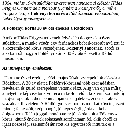
1964. május 19-én stúdióhangversenyen hangzott el először Hidas
Frigyes Cantata de minoribus (Kantáta a kicsinyekről) c. műve
Forgács Éva,
a
Földényi kórus
és a
Rádiózenekar előadásában,
Lehel György vezényletével.
A Földényi-kórus 30 év óta énekelt a Rádióban
Amikor Hidas Frigyes művének felvételén dolgoztak a 6-os
stúdióban, a munka végén egy férfiénekes babérkoszorút nyújtott át
a közreműködő kórus vezetőjének,
Földényi János
nak, abból az
alkalomból, hogy a Földényi-kórus 30 év óta énekelt a Rádió
műsorában.
Az ünnepelt így emlékezett:
„Harminc évvel ezelőtt, 1934. május 20-án szerepeltünk először a
Rádióban. A 30 év alatt a Földényi-kórussal több ezer adásban,
felvételen és külső szereplésen vettünk részt. Alig van olyan műfaj,
amelyet ne képviseltünk volna a mikrofon előtt: közreműködtünk új
magyar operák rádiós bemutatóján és daljátékok, zenés darabok
százainak felvételén. A Rádió gyors és pontos munkát követel, ezért
mindig felkészült, szép hangú, jó képességű gárdával kellett
dolgoznom. Talán joggal mondhatom: jó iskola volt a Földényi-
kórus, kitűnő énekesek sokaságát sorolhatnám fel, akik ebből az
igazi közösségi szellemtől áthatott kis együttesből indultak el a