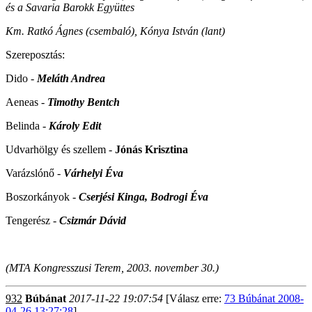
és a Savaria Barokk Együttes
Km. Ratkó Ágnes (csembaló), Kónya István (lant)
Szereposztás:
Dido -
Meláth Andrea
Aeneas -
Timothy Bentch
Belinda -
Károly Edit
Udvarhölgy és szellem -
Jónás Krisztina
Varázslónő -
Várhelyi Éva
Boszorkányok -
Cserjési Kinga, Bodrogi Éva
Tengerész -
Csizmár Dávid
(MTA Kongresszusi Terem, 2003. november 30.)
932
Búbánat
2017-11-22 19:07:54
[Válasz erre:
73 Búbánat 2008-
04-26 13:27:28
]