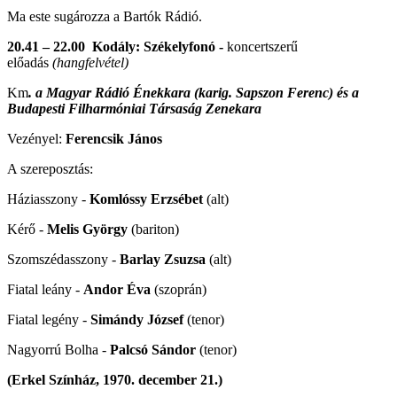
Ma este sugározza a Bartók Rádió.
20.41 – 22.00 Kodály: Székelyfonó -
koncertszerű
előadás
(hangfelvétel)
Km
. a Magyar Rádió Énekkara (karig. Sapszon Ferenc) és a
Budapesti Filharmóniai Társaság Zenekara
Vezényel:
Ferencsik János
A szereposztás:
Háziasszony -
Komlóssy Erzsébet
(alt)
Kérő -
Melis György
(bariton)
Szomszédasszony -
Barlay Zsuzsa
(alt)
Fiatal leány -
Andor Éva
(szoprán)
Fiatal legény -
Simándy József
(tenor)
Nagyorrú Bolha -
Palcsó Sándor
(tenor)
(Erkel Színház, 1970. december 21.)