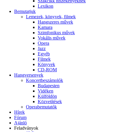
Szakcikk hiszékenyeknek
Lexikon
Bemutatjuk
Lemezek, könyvek, filmek
Hangszeres művek
Kamara
Szimfonikus művek
Vokális művek
Opera
Jazz
Egyéb
Filmek
Könyvek
CD-ROM
Hangversenyek
Koncertbeszámolók
Budapesten
Vidéken
Külföldön
Közvetítések
Operabemutatók
Hírek
Fórum
Ajánló
Feladványok