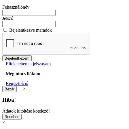
Fehasználónév
Jelszó
Bejelentkezve maradok
Elfelejtettem a jelszavam
Még nincs fiókom
Regisztráció
×
Hiba!
Adatok kitöltése kötelező!
×