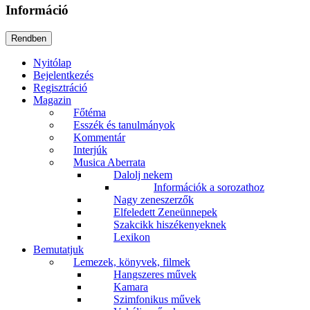
Információ
Nyitólap
Bejelentkezés
Regisztráció
Magazin
Főtéma
Esszék és tanulmányok
Kommentár
Interjúk
Musica Aberrata
Dalolj nekem
Információk a sorozathoz
Nagy zeneszerzők
Elfeledett Zeneünnepek
Szakcikk hiszékenyeknek
Lexikon
Bemutatjuk
Lemezek, könyvek, filmek
Hangszeres művek
Kamara
Szimfonikus művek