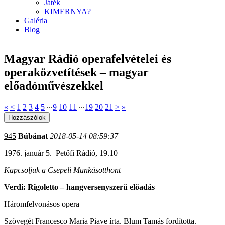
Játék
KIMERNYA?
Galéria
Blog
Magyar Rádió operafelvételei és
operaközvetítések – magyar
előadóművészekkel
«
<
1
2
3
4
5
∙∙∙
9
10
11
∙∙∙
19
20
21
>
»
945
Búbánat
2018-05-14 08:59:37
1976. január 5. Petőfi Rádió, 19.10
Kapcsoljuk a Csepeli Munkásotthont
Verdi: Rigoletto – hangversenyszerű előadás
Háromfelvonásos opera
Szövegét Francesco Maria Piave írta. Blum Tamás fordította.