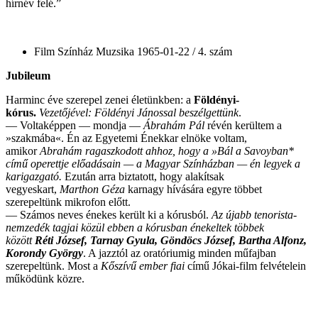
hírnév felé.”
Film Színház Muzsika 1965-01-22 / 4. szám
Jubileum
Harminc éve szerepel zenei életünkben: a
Földényi-
kórus
.
Vezetőjével:
Földényi
Jánossal beszélgettünk
.
— Voltaképpen — mondja —
Ábrahám Pál
révén kerültem a
»szakmába«. Én az Egyetemi Énekkar elnöke voltam,
amikor
Abrahám ragaszkodott ahhoz, hogy a »Bál a Savoyban*
című operettje előadásain — a Magyar Színházban — én legyek a
karigazgató.
Ezután arra biztatott, hogy alakítsak
vegyeskart,
Marthon Géza
karnagy hívására egyre többet
szerepeltünk mikrofon előtt.
— Számos neves énekes került ki a kórusból.
Az újabb tenorista-
nemzedék tagjai közül ebben a
kórusban
énekeltek többek
között
Réti József, Tarnay Gyula, Göndöcs József, Bartha Alfonz,
Korondy György
. A jazztól az oratóriumig minden műfajban
szerepeltünk. Most a
Kőszívű ember fiai
című Jókai-film felvételein
működünk közre.