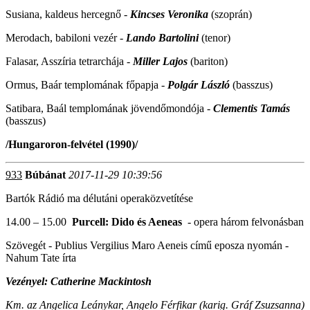
Susiana, kaldeus hercegnő -
Kincses Veronika
(szoprán)
Merodach, babiloni vezér -
Lando Bartolini
(tenor)
Falasar, Asszíria tetrarchája -
Miller Lajos
(bariton)
Ormus, Baár templomának főpapja -
Polgár László
(basszus)
Satibara, Baál templomának jövendőmondója -
Clementis Tamás
(basszus)
/Hungaroron-felvétel (1990)/
933
Búbánat
2017-11-29 10:39:56
Bartók Rádió ma délutáni operaközvetítése
14.00 – 15.00
Purcell: Dido és Aeneas
- opera három felvonásban
Szövegét - Publius Vergilius Maro Aeneis című eposza nyomán -
Nahum Tate írta
Vezényel: Catherine Mackintosh
Km. az Angelica Leánykar, Angelo Férfikar (karig. Gráf Zsuzsanna)