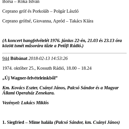
Borsa – Róka István
Ceprano gróf és Porkoláb – Polgár László
Ceprano grófné, Giovanna, Apród – Takács Klára
(A koncert hangfelvételét 1976. június 22-én, 21.03 és 23.13 óra
között ismét műsorára tűzte a Petőfi Rádió.)
944
Búbánat
2018-02-13 14:53:26
1974. október 25., Kossuth Rádió, 18.00 – 18.24
„Új Wagner-felvételeinkből”
Km. Kovács Eszter, Csányi János, Palcsó Sándor és a Magyar
Állami Operaház Zenekara.
Vezényel: Lukács Miklós
1. Siegfried – Mime halála
(Palcsó Sándor, km. Csányi János)