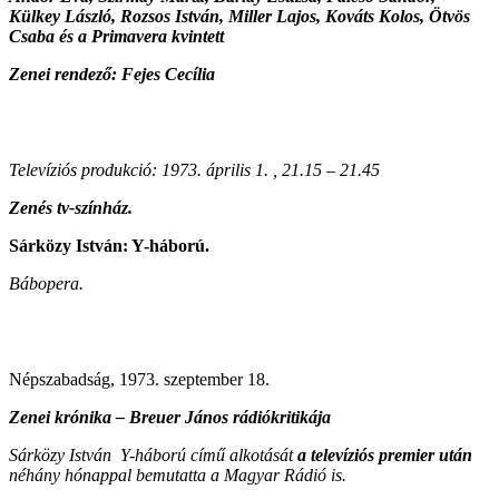
Külkey László, Rozsos István, Miller Lajos, Kováts Kolos, Ötvös
Csaba és a Primavera kvintett
Zenei rendező: Fejes Cecília
Televíziós produkció: 1973. április 1. , 21.15 – 21.45
Zenés tv-színház.
Sárközy István: Y-háború.
Bábopera.
Népszabadság, 1973. szeptember 18.
Zenei krónika – Breuer János rádiókritikája
Sárközy István Y-háború című alkotását
a televíziós premier után
néhány hónappal bemutatta a Magyar
Rádió
is.