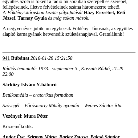
együttes azóta is főként a rádió műsoraiban szerepelt és szerepel,
fellépéseinek, illetve felvételeinek száma háromezerre tehető.
A
Földényi-kórusban
kezdte pályafutását
Házy Erzsébet, Réti
József, Tarnay Gyula
és még sokan mások
.
A negyvenéves jubileum egybeesik Földényi Jánosnak, az együttes
alapító karnagyának hetvenedik születésnapjával. Gratulálunk!
941
Búbánat
2018-01-28 15:21:58
Rádiós bemutató: 1973. szeptember 5., Kossuth Rádió, 21.29 –
22.00
Sárközy István:
Y-háború
Betűkomédia – oratorikus formában
Szövegét – Vörösmarty Mihály nyomán – Weöres Sándor írta.
Vezényel: Mura Péter
Közreműködik:
Andor Éva, Szirmay Márta, Barlay Zsuzsa, Palcsó Sándor,