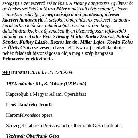
szolgálja a zeneszerző szándékait. A
kicsiny hangszeres együttest és
az énekes szólistákat
Mura Péter
rendkívüli biztonsággal, eleven
ritmusban irányítja,
s megvalósítja a mű gondosan, mívesen
kikevert hangszíneit.
A szólókat Operaházunk énekesei hangban-
karakterben kitűnően tolmácsolják. Őszinte öröm, hogy
dalszínházunknak az új zenében ilyen biztonságosan tájékozódó
gárdája van.
Andor Éva, Szirmay Márta, Barlay Zsuzsa, Palcsó
Sándor, Külkey László, Rozsos István, Miller Lajos, Kováts Kolos
és Ötvös Csaba
szívesen, élvezettel játssza a jókedvű darabot; s
nehéz feladatát biztonságosan oldja meg a szép hangzású
Primavera énekkvintett.
940
Búbánat
2018-01-25 22:09:04
1974. március 01., 3. Műsor (URH adó)
Kapcsoljuk a Magyar Állami Operaházat
Leoš Janáček: Jenufa
Háromfelvonásos opera
Szövegét Gabriela Preissová írta, Oberfrank Géza fordította.
Vezényel: Oberfrank Géza