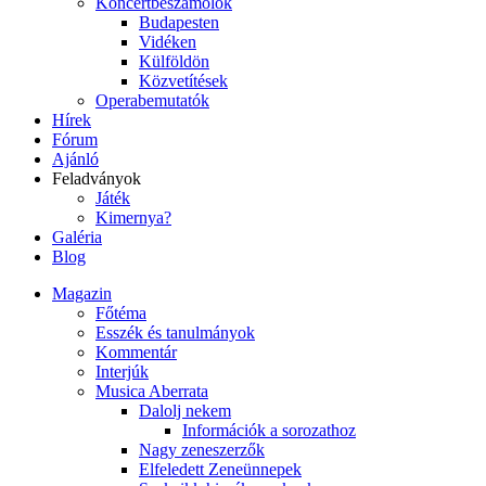
Koncertbeszámolók
Budapesten
Vidéken
Külföldön
Közvetítések
Operabemutatók
Hírek
Fórum
Ajánló
Feladványok
Játék
Kimernya?
Galéria
Blog
Magazin
Főtéma
Esszék és tanulmányok
Kommentár
Interjúk
Musica Aberrata
Dalolj nekem
Információk a sorozathoz
Nagy zeneszerzők
Elfeledett Zeneünnepek