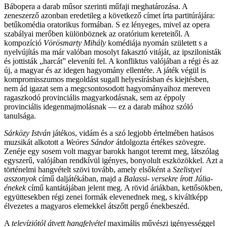
Bábopera a darab műsor szerinti műfaji meghatározása. A
zeneszerző azonban eredetileg a következő címet írta partitúrájára:
betűkomédia oratorikus formában. S ez lényeges, mivel az opera
szabályai merőben különböznek az oratórium kereteitől. A
kompozíció
Vörösmarty Mihály
komédiája nyomán született s a
nyelvújítás ma már valóban mosolyt fakasztó vitáját, az ipszilonisták
és jottisták „harcát” eleveníti fel. A konfliktus valójában a régi és az
új, a magyar és az idegen hagyomány ellentéte. A játék végül is
kompromisszumos megoldást sugall helyesírásban és kiejtésben,
nem ád igazat sem a megcsontosodott hagyományaihoz mereven
ragaszkodó provinciális magyarkodásnak, sem az éppoly
provinciális idegenmajmolásnak — ez a darab mához szóló
tanulsága.
Sárközy
István
játékos, vidám és a szó legjobb értelmében hatásos
muzsikát alkotott a
Weöres Sándor
átdolgozta értékes szövegre.
Zenéje egy sosem volt magyar barokk hangot teremt meg, látszólag
egyszerű, valójában rendkívül igényes, bonyolult eszközökkel. Azt a
történelmi hangvételt szövi tovább, amely elsőként a
Szelistyei
asszonyok
című daljátékában, majd a
Balassi- versekre írott Júlia-
énekek
című kantátájában jelent meg. A rövid áriákban, kettősökben,
együttesekben régi zenei formák elevenednek meg, s kiváltképp
élvezetes a magyaros elemekkel átszőtt pergő énekbeszéd.
A
televíziótól átvett hangfelvétel
maximális művészi igényességgel