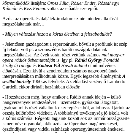
közreműködők
listájára:
Orosz Júlia, Rösler Endre, Rózsahegyi
Kálmán
és
Kiss Ferenc
voltak az előadás szereplői.
Azóta az operett- és daljáték-irodalom szinte minden alkotását
megszólaltattuk már…
- Milyen változást hozott a kórus életében a felszabadulás?
- Jelentősen gazdagodott a repertoárunk, bővült a profilunk is; szép
új feladat volt pl. a szomszédos baráti országok dalainak
megszólaltatása. Az évek során részt vettünk számos
mai magyar
opera rádiós ősbemutatóján
is, így pl.
Ránki György
Pomádé
király új ruhája
és
Kadosa Pál
Huszti kaland
című művének
előadásán. Ezenkívül a zeneirodalom számos nagyoperájának
interpretálásában működtünk közre. Egyik legszebb élményünk
A
sevillai borbély
1960-as felvétele. Az előadást vezénylő Lamberto
Gardelli ekkor dirigált hazánkban először.
- Hozzáteszem még, hogy amikor a Rádió annak idején – külső
hangversenyek rendezésével – üzemekbe, gyárakba látogatott,
gyakran mi is részt vállaltunk e szereplésekből, autóbusszal jártuk az
ország különböző vidékeit. A többirányú tevékenység jó iskola volt
a kórus számára. Régebbi tagjaink között sok az immár országszerte
ismert név: olyanoké, akik azóta az Operaház magánénekesei,
ösztöndíjasai vagy vidéki színházak operaegyütteseinek énekesei.