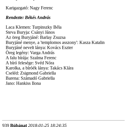
Karigazgató: Nagy Ferenc
Rendezte: Békés András
Laca Klemen: Turpinszky Béla
Steva Buryja: Csányi János
Az öreg Buryjáné: Barlay Zsuzsa
Buryjáné menye, a 'templomos asszony': Kasza Katalin
Buryjáné nevelt lánya: Kovács Eszter
Öreg legény: Varga András
A falu bírája: Szalma Ferenc
A bíró felesége: Svéd Nóra
Karolka, a bíróék lánya: Takács Klára
Cseléd: Zsigmond Gabriella
Barena: Számadó Gabriella
Jano: Hankiss Ilona
939
Búbánat
2018-01-25 18:24:35