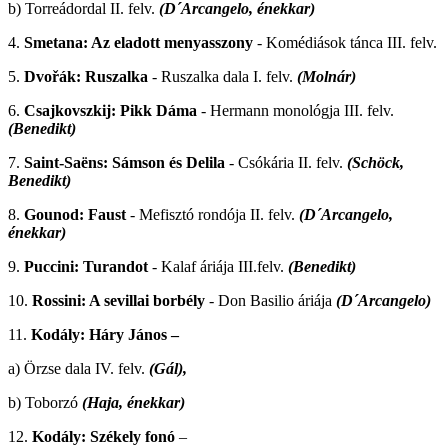
b) Torreádordal II. felv.
(D´Arcangelo, énekkar)
4.
Smetana: Az eladott menyasszony
- Komédiások tánca III. felv.
5.
Dvořák: Ruszalka
- Ruszalka dala I. felv.
(Molnár)
6.
Csajkovszkij: Pikk Dáma
- Hermann monológja III. felv.
(Benedikt)
7.
Saint-Saëns: Sámson és Delila
- Csókária II. felv.
(Schöck,
Benedikt)
8.
Gounod: Faust
- Mefisztó rondója II. felv.
(D´Arcangelo,
énekkar)
9.
Puccini: Turandot
- Kalaf áriája III.felv.
(Benedikt)
10.
Rossini: A sevillai borbély
- Don Basilio áriája
(D´Arcangelo)
11.
Kodály: Háry János –
a) Örzse dala IV. felv.
(Gál),
b) Toborzó
(Haja, énekkar)
12.
Kodály: Székely fonó
–