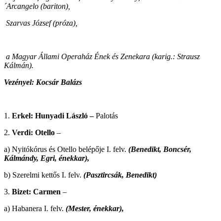
´Arcangelo (bariton),
Szarvas József (próza),
a Magyar Állami Operaház Ének és Zenekara (karig.: Strausz
Kálmán).
Vezényel: Kocsár Balázs
1.
Erkel: Hunyadi László –
Palotás
2.
Verdi: Otello
–
a) Nyitókórus és Otello belépője I. felv.
(Benedikt, Boncsér,
Kálmándy, Egri, énekkar),
b) Szerelmi kettős I. felv.
(Pasztircsák, Benedikt)
3.
Bizet: Carmen
–
a) Habanera I. felv.
(Mester, énekkar),