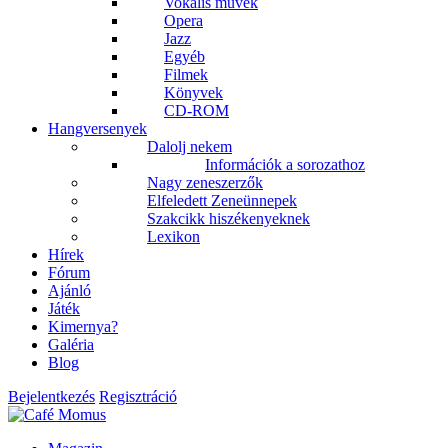
Vokális művek
Opera
Jazz
Egyéb
Filmek
Könyvek
CD-ROM
Hangversenyek
Dalolj nekem
Információk a sorozathoz
Nagy zeneszerzők
Elfeledett Zeneünnepek
Szakcikk hiszékenyeknek
Lexikon
Hírek
Fórum
Ajánló
Játék
Kimernya?
Galéria
Blog
Bejelentkezés
Regisztráció