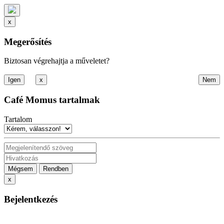
x
Megerősítés
Biztosan végrehajtja a műveletet?
x
Café Momus tartalmak
Tartalom
Mégsem
Rendben
x
Bejelentkezés