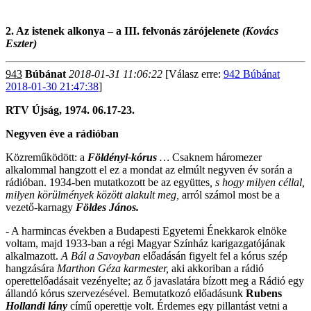
2. Az istenek alkonya – a III. felvonás zárójelenete
(Kovács
Eszter)
943
Búbánat
2018-01-31 11:06:22
[Válasz erre:
942 Búbánat
2018-01-30 21:47:38
]
RTV Újság, 1974. 06.17-23.
Negyven éve a rádióban
Közreműködött: a
Földényi-kórus
…
Csaknem háromezer
alkalommal hangzott el ez a mondat az elmúlt negyven év során a
rádióban. 1934-ben mutatkozott be az együttes
, s hogy milyen céllal,
milyen körülmények között alakult meg,
arról számol most be a
vezető-karnagy
Földes János.
- A harmincas években a Budapesti Egyetemi Énekkarok elnöke
voltam, majd 1933-ban a régi Magyar Színház karigazgatójának
alkalmazott.
A Bál a Savoyban
előadásán figyelt fel a kórus szép
hangzására
Marthon Géza karmester,
aki akkoriban a rádió
operettelőadásait vezényelte; az ő javaslatára bízott meg a Rádió egy
állandó kórus szervezésével. Bemutatkozó előadásunk
Rubens
Hollandi lány
című operettje volt. Érdemes egy pillantást vetni a