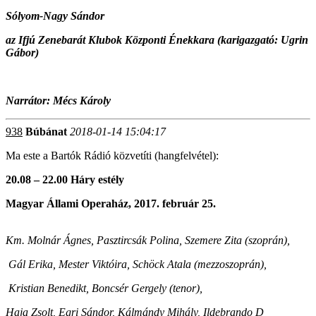
Sólyom-Nagy Sándor
az Ifjú Zenebarát Klubok Központi Énekkara (karigazgató: Ugrin
Gábor)
Narrátor: Mécs Károly
938
Búbánat
2018-01-14 15:04:17
Ma este a Bartók Rádió közvetíti (hangfelvétel):
20.08 – 22.00 Háry estély
Magyar Állami Operaház, 2017. február 25.
Km. Molnár Ágnes, Pasztircsák Polina, Szemere Zita (szoprán),
Gál Erika, Mester Viktóira, Schöck Atala (mezzoszoprán),
Kristian Benedikt, Boncsér Gergely (tenor),
Haja Zsolt, Egri Sándor, Kálmándy Mihály, Ildebrando D