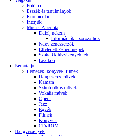
Magazin
Főtéma
Esszék és tanulmányok
Kommentár
Interjúk
Musica Aberrata
Dalolj nekem
Információk a sorozathoz
Nagy zeneszerzők
Elfeledett Zeneünnepek
Szakcikk hiszékenyeknek
Lexikon
Bemutatjuk
Lemezek, könyvek, filmek
Hangszeres művek
Kamara
Szimfonikus művek
Vokális művek
Opera
Jazz
Egyéb
Filmek
Könyvek
CD-ROM
Hangversenyek