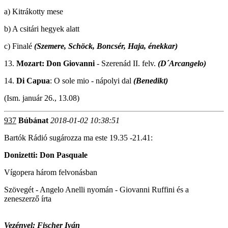
a) Kitrákotty mese
b) A csitári hegyek alatt
c) Finalé
(Szemere, Schöck, Boncsér, Haja, énekkar)
13.
Mozart: Don Giovanni
- Szerenád II. felv.
(D´Arcangelo)
14.
Di Capua
: O sole mio - nápolyi dal
(Benedikt)
(Ism. január 26., 13.08)
937
Búbánat
2018-01-02 10:38:51
Bartók Rádió sugározza ma este 19.35 -21.41:
Donizetti: Don Pasquale
Vígopera három felvonásban
Szövegét - Angelo Anelli nyomán - Giovanni Ruffini és a
zeneszerző írta
Vezényel: Fischer Iván