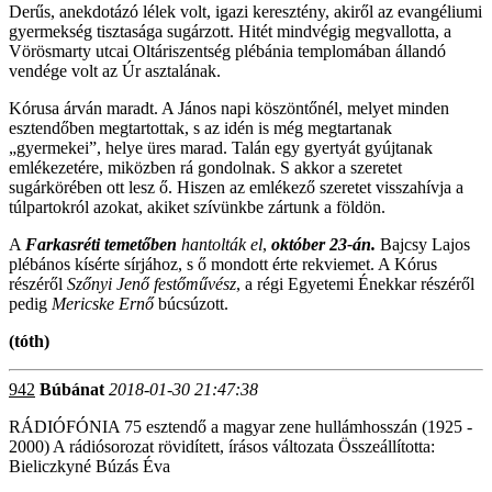
Derűs, anekdotázó lélek volt, igazi keresztény, akiről az evangéliumi
gyermekség tisztasága sugárzott. Hitét mindvégig megvallotta, a
Vörösmarty utcai Oltáriszentség plébánia templomában állandó
vendége volt az Úr asztalának.
Kórusa árván maradt. A János napi köszöntőnél, melyet minden
esztendőben megtartottak, s az idén is még megtartanak
„gyermekei”, helye üres marad. Talán egy gyertyát gyújtanak
emlékezetére, miközben rá gondolnak. S akkor a szeretet
sugárkörében ott lesz ő. Hiszen az emlékező szeretet visszahívja a
túlpartokról azokat, akiket szívünkbe zártunk a földön.
A
Farkasréti temetőben
hantolták el
,
október 23-án.
Bajcsy Lajos
plébános kísérte sírjához, s ő mondott érte rekviemet. A Kórus
részéről
Szőnyi Jenő festőművész
, a régi Egyetemi Énekkar részéről
pedig
Mericske Ernő
búcsúzott.
(tóth)
942
Búbánat
2018-01-30 21:47:38
RÁDIÓFÓNIA 75 esztendő a magyar zene hullámhosszán (1925 -
2000) A rádiósorozat rövidített, írásos változata Összeállította:
Bieliczkyné Búzás Éva