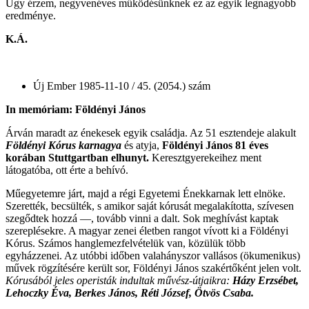
Úgy érzem, negyvenéves működésünknek ez az egyik legnagyobb
eredménye.
K.Á.
Új Ember 1985-11-10 / 45. (2054.) szám
In memóriam: Földényi
János
Árván maradt az énekesek egyik családja. Az 51 esztendeje alakult
Földényi Kórus
karnagya
és atyja,
Földényi
János 81 éves
korában Stuttgartban elhunyt.
Keresztgyerekeihez ment
látogatóba, ott érte a behívó.
Műegyetemre járt, majd a régi Egyetemi Énekkarnak lett elnöke.
Szerették, becsülték, s amikor saját kórusát megalakította, szívesen
szegődtek hozzá —, tovább vinni a dalt. Sok meghívást kaptak
szereplésekre. A magyar zenei életben rangot vívott ki a Földényi
Kórus. Számos hanglemezfelvételük van, közülük több
egyházzenei. Az utóbbi időben valahányszor vallásos (ökumenikus)
művek rögzítésére került sor, Földényi János szakértőként jelen volt.
Kórusából
jeles operisták indultak művész-útjaikra:
Házy Erzsébet,
Lehoczky Éva, Berkes János, Réti József, Ötvös Csaba.