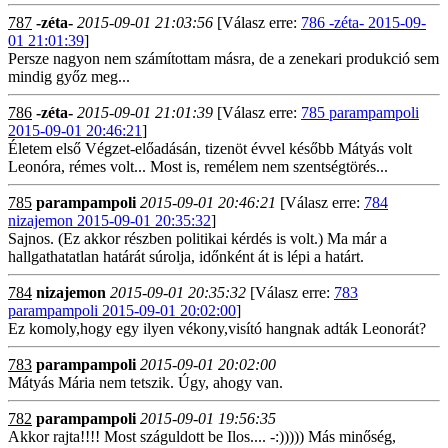
787
-zéta-
2015-09-01 21:03:56
[Válasz erre:
786 -zéta- 2015-09-
01 21:01:39
]
Persze nagyon nem számítottam másra, de a zenekari produkció sem
mindig győz meg...
786
-zéta-
2015-09-01 21:01:39
[Válasz erre:
785 parampampoli
2015-09-01 20:46:21
]
Életem első Végzet-előadásán, tizenöt évvel később Mátyás volt
Leonóra, rémes volt... Most is, remélem nem szentségtörés...
785
parampampoli
2015-09-01 20:46:21
[Válasz erre:
784
nizajemon 2015-09-01 20:35:32
]
Sajnos. (Ez akkor részben politikai kérdés is volt.) Ma már a
hallgathatatlan határát súrolja, időnként át is lépi a határt.
784
nizajemon
2015-09-01 20:35:32
[Válasz erre:
783
parampampoli 2015-09-01 20:02:00
]
Ez komoly,hogy egy ilyen vékony,visító hangnak adták Leonorát?
783
parampampoli
2015-09-01 20:02:00
Mátyás Mária nem tetszik. Úgy, ahogy van.
782
parampampoli
2015-09-01 19:56:35
Akkor rajta!!!! Most száguldott be Ilos.... -:))))) Más minőség,