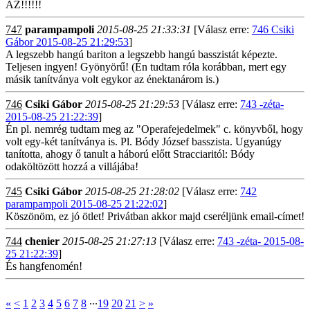
AZ!!!!!!
747
parampampoli
2015-08-25 21:33:31
[Válasz erre:
746 Csiki
Gábor 2015-08-25 21:29:53
]
A legszebb hangú bariton a legszebb hangú basszistát képezte.
Teljesen ingyen! Gyönyörű! (Én tudtam róla korábban, mert egy
másik tanítványa volt egykor az énektanárom is.)
746
Csiki Gábor
2015-08-25 21:29:53
[Válasz erre:
743 -zéta-
2015-08-25 21:22:39
]
Én pl. nemrég tudtam meg az "Operafejedelmek" c. könyvből, hogy
volt egy-két tanítványa is. Pl. Bódy József basszista. Ugyanúgy
tanította, ahogy ő tanult a háború előtt Stracciaritól: Bódy
odaköltözött hozzá a villájába!
745
Csiki Gábor
2015-08-25 21:28:02
[Válasz erre:
742
parampampoli 2015-08-25 21:22:02
]
Köszönöm, ez jó ötlet! Privátban akkor majd cseréljünk email-címet!
744
chenier
2015-08-25 21:27:13
[Válasz erre:
743 -zéta- 2015-08-
25 21:22:39
]
És hangfenomén!
«
<
1
2
3
4
5
6
7
8
∙∙∙
19
20
21
>
»