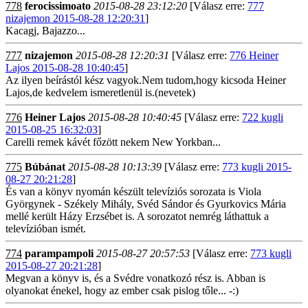
778
ferocissimoato
2015-08-28 23:12:20
[Válasz erre:
777
nizajemon 2015-08-28 12:20:31
]
Kacagj, Bajazzo...
777
nizajemon
2015-08-28 12:20:31
[Válasz erre:
776 Heiner
Lajos 2015-08-28 10:40:45
]
Az ilyen beírástól kész vagyok.Nem tudom,hogy kicsoda Heiner
Lajos,de kedvelem ismeretlenül is.(nevetek)
776
Heiner Lajos
2015-08-28 10:40:45
[Válasz erre:
722 kugli
2015-08-25 16:32:03
]
Carelli remek kávét főzött nekem New Yorkban...
775
Búbánat
2015-08-28 10:13:39
[Válasz erre:
773 kugli 2015-
08-27 20:21:28
]
És van a könyv nyomán készült televíziós sorozata is Viola
Györgynek - Székely Mihály, Svéd Sándor és Gyurkovics Mária
mellé került Házy Erzsébet is. A sorozatot nemrég láthattuk a
televízióban ismét.
774
parampampoli
2015-08-27 20:57:53
[Válasz erre:
773 kugli
2015-08-27 20:21:28
]
Megvan a könyv is, és a Svédre vonatkozó rész is. Abban is
olyanokat énekel, hogy az ember csak pislog tőle... -:)