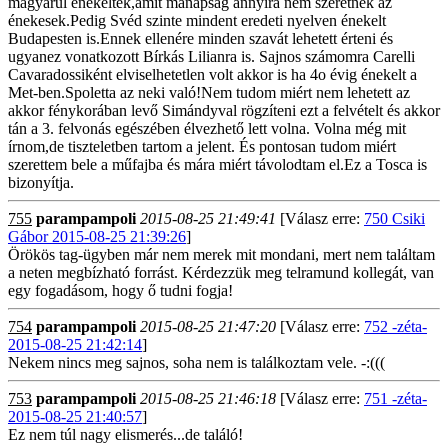
magyarul énekeltek,amit manapság annyira nem szeretnek az
énekesek.Pedig Svéd szinte mindent eredeti nyelven énekelt
Budapesten is.Ennek ellenére minden szavát lehetett érteni és
ugyanez vonatkozott Bírkás Lilianra is. Sajnos számomra Carelli
Cavaradossiként elviselhetetlen volt akkor is ha 4o évig énekelt a
Met-ben.Spoletta az neki való!Nem tudom miért nem lehetett az
akkor fénykorában levő Simándyval rögzíteni ezt a felvételt és akkor
tán a 3. felvonás egészében élvezhető lett volna. Volna még mit
írnom,de tiszteletben tartom a jelent. És pontosan tudom miért
szerettem bele a műfajba és mára miért távolodtam el.Ez a Tosca is
bizonyítja.
755
parampampoli
2015-08-25 21:49:41
[Válasz erre:
750 Csiki
Gábor 2015-08-25 21:39:26
]
Örökös tag-ügyben már nem merek mit mondani, mert nem találtam
a neten megbízható forrást. Kérdezzük meg telramund kollegát, van
egy fogadásom, hogy ő tudni fogja!
754
parampampoli
2015-08-25 21:47:20
[Válasz erre:
752 -zéta-
2015-08-25 21:42:14
]
Nekem nincs meg sajnos, soha nem is találkoztam vele. -:(((
753
parampampoli
2015-08-25 21:46:18
[Válasz erre:
751 -zéta-
2015-08-25 21:40:57
]
Ez nem túl nagy elismerés...de találó!