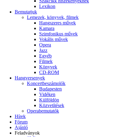
Szakcikk hiszékenyeknek
Lexikon
Bemutatjuk
Lemezek, könyvek, filmek
Hangszeres művek
Kamara
Szimfonikus művek
Vokális művek
Opera
Jazz
Egyéb
Filmek
Könyvek
CD-ROM
Hangversenyek
Koncertbeszámolók
Budapesten
Vidéken
Külföldön
Közvetítések
Operabemutatók
Hírek
Fórum
Ajánló
Feladványok