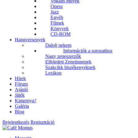
Vokális művek
Opera
Jazz
Egyéb
Filmek
Könyvek
CD-ROM
Hangversenyek
Dalolj nekem
Információk a sorozathoz
Nagy zeneszerzők
Elfeledett Zeneünnepek
Szakcikk hiszékenyeknek
Lexikon
Hírek
Fórum
Ajánló
Játék
Kimernya?
Galéria
Blog
Bejelentkezés
Regisztráció