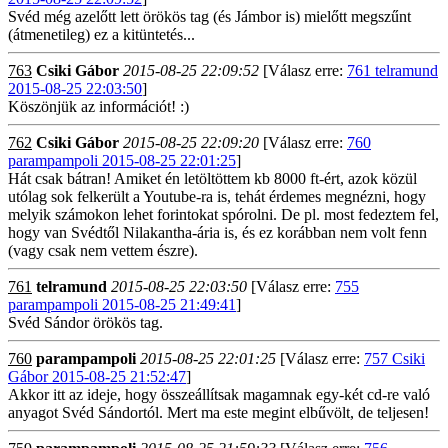
Svéd még azelőtt lett örökös tag (és Jámbor is) mielőtt megszűnt
(átmenetileg) ez a kitüntetés...
763
Csiki Gábor
2015-08-25 22:09:52
[Válasz erre:
761 telramund
2015-08-25 22:03:50
]
Köszönjük az információt! :)
762
Csiki Gábor
2015-08-25 22:09:20
[Válasz erre:
760
parampampoli 2015-08-25 22:01:25
]
Hát csak bátran! Amiket én letöltöttem kb 8000 ft-ért, azok közül
utólag sok felkerült a Youtube-ra is, tehát érdemes megnézni, hogy
melyik számokon lehet forintokat spórolni. De pl. most fedeztem fel,
hogy van Svédtől Nilakantha-ária is, és ez korábban nem volt fenn
(vagy csak nem vettem észre).
761
telramund
2015-08-25 22:03:50
[Válasz erre:
755
parampampoli 2015-08-25 21:49:41
]
Svéd Sándor örökös tag.
760
parampampoli
2015-08-25 22:01:25
[Válasz erre:
757 Csiki
Gábor 2015-08-25 21:52:47
]
Akkor itt az ideje, hogy összeállítsak magamnak egy-két cd-re való
anyagot Svéd Sándortól. Mert ma este megint elbűvölt, de teljesen!