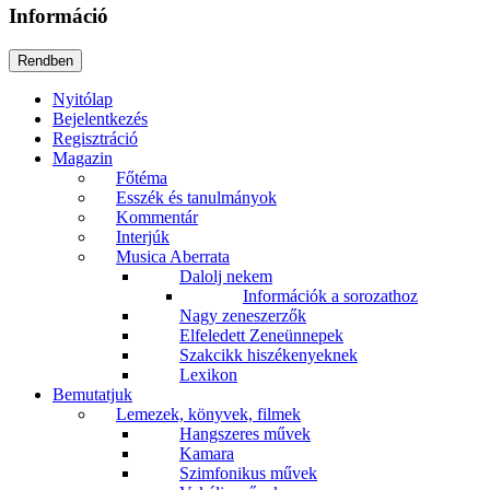
Információ
Nyitólap
Bejelentkezés
Regisztráció
Magazin
Főtéma
Esszék és tanulmányok
Kommentár
Interjúk
Musica Aberrata
Dalolj nekem
Információk a sorozathoz
Nagy zeneszerzők
Elfeledett Zeneünnepek
Szakcikk hiszékenyeknek
Lexikon
Bemutatjuk
Lemezek, könyvek, filmek
Hangszeres művek
Kamara
Szimfonikus művek