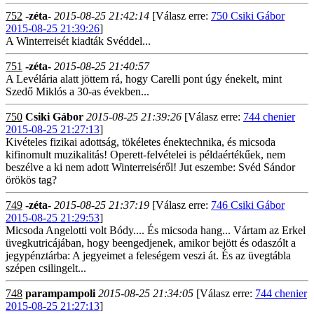
752
-zéta-
2015-08-25 21:42:14
[Válasz erre:
750 Csiki Gábor
2015-08-25 21:39:26
]
A Winterreisét kiadták Svéddel...
751
-zéta-
2015-08-25 21:40:57
A Levélária alatt jöttem rá, hogy Carelli pont úgy énekelt, mint
Szedő Miklós a 30-as években...
750
Csiki Gábor
2015-08-25 21:39:26
[Válasz erre:
744 chenier
2015-08-25 21:27:13
]
Kivételes fizikai adottság, tökéletes énektechnika, és micsoda
kifinomult muzikalitás! Operett-felvételei is példaértékűek, nem
beszélve a ki nem adott Winterreiséről! Jut eszembe: Svéd Sándor
örökös tag?
749
-zéta-
2015-08-25 21:37:19
[Válasz erre:
746 Csiki Gábor
2015-08-25 21:29:53
]
Micsoda Angelotti volt Bódy.... És micsoda hang... Vártam az Erkel
üvegkutricájában, hogy beengedjenek, amikor bejött és odaszólt a
jegypénztárba: A jegyeimet a feleségem veszi át. És az üvegtábla
szépen csilingelt...
748
parampampoli
2015-08-25 21:34:05
[Válasz erre:
744 chenier
2015-08-25 21:27:13
]