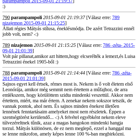
parampampoli 2015-09-01 21:19:37
]
:)
790
parampampoli
2015-09-01 21:19:37
[Válasz erre:
789
nizajemon 2015-09-01 21:15:25
]
Állati régies Mátyás stílusa, éneklésmódja. De azért Tetrazzini ennél
jobb volt, nem? -:)
789
nizajemon
2015-09-01 21:15:25
[Válasz erre:
786 -zéta- 2015-
09-01 21:01:39
]
Volt pár pillanat,amikor azt hittem,hogy elcserélték a lemezt,és Luisa
Tetrazzini énekel 1905-ből :)
788
parampampoli
2015-09-01 21:14:44
[Válasz erre:
786 -zéta-
2015-09-01 21:01:39
]
Sajnos egyet kell értsek, rémes most is. Nekem is ő volt életem első
Leonórája, amikor még semmit nem értettem a műfajhoz, de arra
emlékszem, hogy körülöttem szidta mindenki veszettül. Akkor nem
értettem, miért, ma már értem. A zenekar nekem sokszor tetszik, de
vannak pontok, ahol nem. És sajnos minden énekest illetően
lennének fenntartásaim amelyeket most nem részletek. Éppen a
szentségtörést kerülendő... -:) A felvétel egyébként nekem eleve
túlvezéreltnek tűnik, azaz a magas hangokon mindenki hangja
torzul. Mátyás különösen, de ez nem meglepő, ezzel a hanggal ma
se lenne mikrofon, amely képes lenne 100 %-ban megbirkózni.