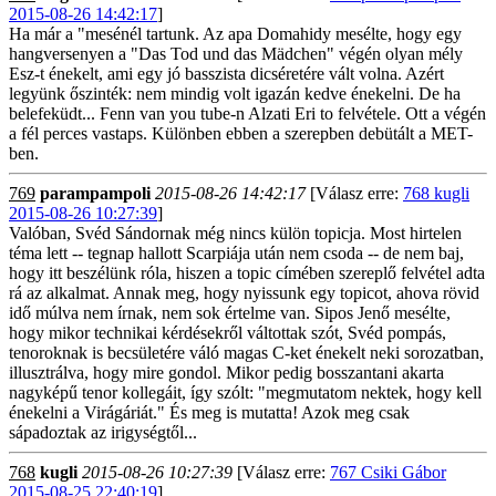
2015-08-26 14:42:17
]
Ha már a "mesénél tartunk. Az apa Domahidy mesélte, hogy egy
hangversenyen a "Das Tod und das Mädchen" végén olyan mély
Esz-t énekelt, ami egy jó basszista dicséretére vált volna. Azért
legyünk őszinték: nem mindig volt igazán kedve énekelni. De ha
belefeküdt... Fenn van you tube-n Alzati Eri to felvétele. Ott a végén
a fél perces vastaps. Különben ebben a szerepben debütált a MET-
ben.
769
parampampoli
2015-08-26 14:42:17
[Válasz erre:
768 kugli
2015-08-26 10:27:39
]
Valóban, Svéd Sándornak még nincs külön topicja. Most hirtelen
téma lett -- tegnap hallott Scarpiája után nem csoda -- de nem baj,
hogy itt beszélünk róla, hiszen a topic címében szereplő felvétel adta
rá az alkalmat. Annak meg, hogy nyissunk egy topicot, ahova rövid
idő múlva nem írnak, nem sok értelme van. Sipos Jenő mesélte,
hogy mikor technikai kérdésekről váltottak szót, Svéd pompás,
tenoroknak is becsületére váló magas C-ket énekelt neki sorozatban,
illusztrálva, hogy mire gondol. Mikor pedig bosszantani akarta
nagyképű tenor kollegáit, így szólt: "megmutatom nektek, hogy kell
énekelni a Virágáriát." És meg is mutatta! Azok meg csak
sápadoztak az irigységtől...
768
kugli
2015-08-26 10:27:39
[Válasz erre:
767 Csiki Gábor
2015-08-25 22:40:19
]