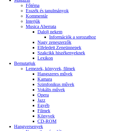
Magazin
Főtéma
Esszék és tanulmányok
Kommentár
Interjúk
Musica Aberrata
Dalolj nekem
Információk a sorozathoz
Nagy zeneszerzők
Elfeledett Zeneünnepek
Szakcikk hiszékenyeknek
Lexikon
Bemutatjuk
Lemezek, könyvek, filmek
Hangszeres művek
Kamara
Szimfonikus művek
Vokális művek
Opera
Jazz
Egyéb
Filmek
Könyvek
CD-ROM
Hangversenyek