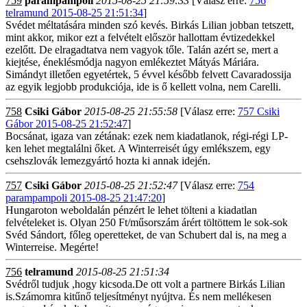
759
parampampoli
2015-08-25 21:59:33
[Válasz erre:
756
telramund 2015-08-25 21:51:34
]
Svédet méltatására minden szó kevés. Birkás Lilian jobban tetszett,
mint akkor, mikor ezt a felvételt először hallottam évtizedekkel
ezelőtt. De elragadtatva nem vagyok tőle. Talán azért se, mert a
kiejtése, éneklésmódja nagyon emlékeztet Mátyás Máriára.
Simándyt illetően egyetértek, 5 évvel később felvett Cavaradossija
az egyik legjobb produkciója, ide is ő kellett volna, nem Carelli.
758
Csiki Gábor
2015-08-25 21:55:58
[Válasz erre:
757 Csiki
Gábor 2015-08-25 21:52:47
]
Bocsánat, igaza van zétának: ezek nem kiadatlanok, régi-régi LP-
ken lehet megtalálni őket. A Winterreisét úgy emlékszem, egy
csehszlovák lemezgyártó hozta ki annak idején.
757
Csiki Gábor
2015-08-25 21:52:47
[Válasz erre:
754
parampampoli 2015-08-25 21:47:20
]
Hungaroton weboldalán pénzért le lehet tölteni a kiadatlan
felvételeket is. Olyan 250 Ft/műsorszám árért töltöttem le sok-sok
Svéd Sándort, főleg operetteket, de van Schubert dal is, na meg a
Winterreise. Megérte!
756
telramund
2015-08-25 21:51:34
Svédről tudjuk ,hogy kicsoda.De ott volt a partnere Birkás Lilian
is.Számomra kitűnő teljesítményt nyújtva. És nem mellékesen