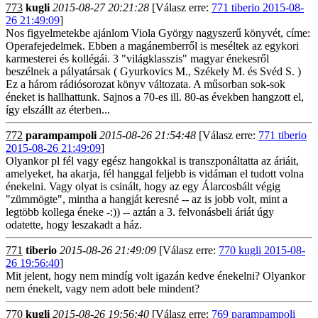
773
kugli
2015-08-27 20:21:28
[Válasz erre:
771 tiberio 2015-08-
26 21:49:09
]
Nos figyelmetekbe ajánlom Viola György nagyszerű könyvét, címe:
Operafejedelmek. Ebben a magánemberről is meséltek az egykori
karmesterei és kollégái. 3 "világklasszis" magyar énekesről
beszélnek a pályatársak ( Gyurkovics M., Székely M. és Svéd S. )
Ez a három rádiósorozat könyv változata. A műsorban sok-sok
éneket is hallhattunk. Sajnos a 70-es ill. 80-as években hangzott el,
így elszállt az éterben...
772
parampampoli
2015-08-26 21:54:48
[Válasz erre:
771 tiberio
2015-08-26 21:49:09
]
Olyankor pl fél vagy egész hangokkal is transzponáltatta az áriáit,
amelyeket, ha akarja, fél hanggal feljebb is vidáman el tudott volna
énekelni. Vagy olyat is csinált, hogy az egy Álarcosbált végig
"zümmögte", mintha a hangját keresné -- az is jobb volt, mint a
legtöbb kollega éneke -:)) -- aztán a 3. felvonásbeli áriát úgy
odatette, hogy leszakadt a ház.
771
tiberio
2015-08-26 21:49:09
[Válasz erre:
770 kugli 2015-08-
26 19:56:40
]
Mit jelent, hogy nem mindíg volt igazán kedve énekelni? Olyankor
nem énekelt, vagy nem adott bele mindent?
770
kugli
2015-08-26 19:56:40
[Válasz erre:
769 parampampoli