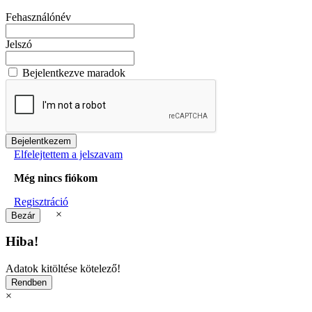
Fehasználónév
Jelszó
Bejelentkezve maradok
Elfelejtettem a jelszavam
Még nincs fiókom
Regisztráció
×
Hiba!
Adatok kitöltése kötelező!
×