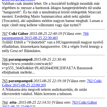
Valóban csak ámulni lehet. De a hozzáértő kollégái mondták már
régebben is: messze a baritonok átlagos hangterjedelmén túl uralta
"hangszerét". És ha már a tanulmányai közül emlegettük Straccari
mestert. Eredetileg Mario Sammarcohoz adott neki ajánlást
(Toscanini), aki sajnálatos módon nagyon hamar meghalt. Lassan a
topic címét meg kellene változtatni vagy újat nyitni?!
767
Csiki Gábor
2015-08-25 22:40:19
[Válasz erre:
766
parampampoli 2015-08-25 22:30:46
]
Tyűűű! Ebből a "Vándorból" van a HUngarotonnál magyar nyelvű
előadásban, kiszenekarra hangszerelve. Ott a végén Svéd lemegy a
mély Gesz-re! Bámulatos.
766
parampampoli
2015-08-25 22:30:46
https://www.youtube.com/watch?
v=p555_564fJo&list=PL4D2044D9E2DFAE7A Basszusok
elbújhatnak mellette...
765
parampampoli
2015-08-25 22:19:18
[Válasz erre:
762 Csiki
Gábor 2015-08-25 22:09:20
]
A Nilakanta-ária megvolt nekem audiokazettán, de aztán
elkeveredett valahol. Máris keresem a tubuson.
764
-zéta-
2015-08-25 22:14:51
[Válasz erre:
763 Csiki Gábor
2015-08-25 22:09:52
]