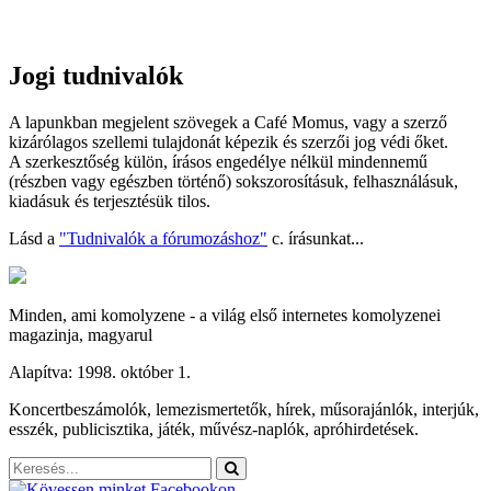
Jogi tudnivalók
A lapunkban megjelent szövegek a Café Momus, vagy a szerző
kizárólagos szellemi tulajdonát képezik és szerzői jog védi őket.
A szerkesztőség külön, írásos engedélye nélkül mindennemű
(részben vagy egészben történő) sokszorosításuk, felhasználásuk,
kiadásuk és terjesztésük tilos.
Lásd a
"Tudnivalók a fórumozáshoz"
c. írásunkat...
Minden, ami komolyzene - a világ első internetes komolyzenei
magazinja, magyarul
Alapítva: 1998. október 1.
Koncertbeszámolók, lemezismertetők, hírek, műsorajánlók, interjúk,
esszék, publicisztika, játék, művész-naplók, apróhirdetések.