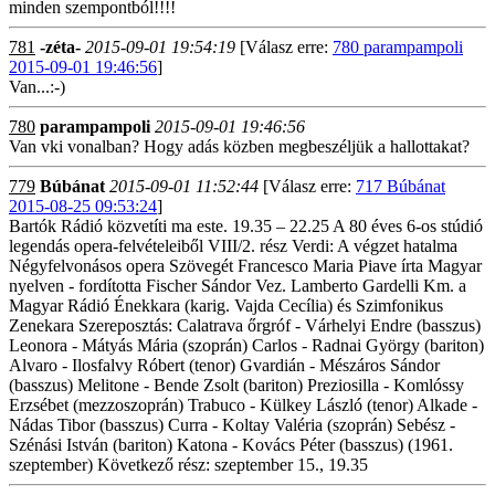
minden szempontból!!!!
781
-zéta-
2015-09-01 19:54:19
[Válasz erre:
780 parampampoli
2015-09-01 19:46:56
]
Van...:-)
780
parampampoli
2015-09-01 19:46:56
Van vki vonalban? Hogy adás közben megbeszéljük a hallottakat?
779
Búbánat
2015-09-01 11:52:44
[Válasz erre:
717 Búbánat
2015-08-25 09:53:24
]
Bartók Rádió közvetíti ma este. 19.35 – 22.25 A 80 éves 6-os stúdió
legendás opera-felvételeiből VIII/2. rész Verdi: A végzet hatalma
Négyfelvonásos opera Szövegét Francesco Maria Piave írta Magyar
nyelven - fordította Fischer Sándor Vez. Lamberto Gardelli Km. a
Magyar Rádió Énekkara (karig. Vajda Cecília) és Szimfonikus
Zenekara Szereposztás: Calatrava őrgróf - Várhelyi Endre (basszus)
Leonora - Mátyás Mária (szoprán) Carlos - Radnai György (bariton)
Alvaro - Ilosfalvy Róbert (tenor) Gvardián - Mészáros Sándor
(basszus) Melitone - Bende Zsolt (bariton) Preziosilla - Komlóssy
Erzsébet (mezzoszoprán) Trabuco - Külkey László (tenor) Alkade -
Nádas Tibor (basszus) Curra - Koltay Valéria (szoprán) Sebész -
Szénási István (bariton) Katona - Kovács Péter (basszus) (1961.
szeptember) Következő rész: szeptember 15., 19.35