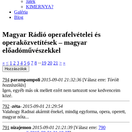
Játék
KIMERNYA?
Galéria
Blog
Magyar Rádió operafelvételei és
operaközvetítések – magyar
előadóművészekkel
«
<
1
2
3
4
5
6
7
8
∙∙∙
19
20
21
>
»
794
parampampoli
2015-09-01 21:32:36
[Válasz erre:
Törölt
hozzászólás
]
Igen, egyéb más ok mellett ezért nem tartozott sose kedvenceim
közé.
792
-zéta-
2015-09-01 21:29:54
Valahogy Radnai akármit énekel, mindig egyforma, opera, operett,
magyar nóta...
791
nizajemon
2015-09-01 21:21:39
[Válasz erre:
790