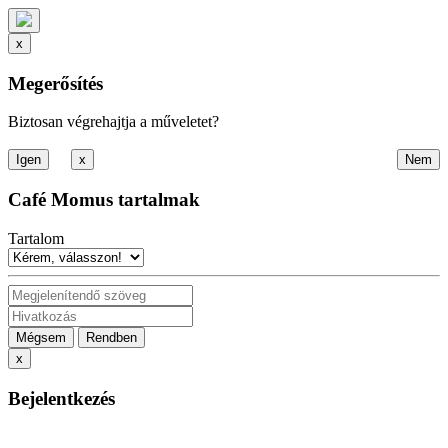
x
Megerősítés
Biztosan végrehajtja a műveletet?
x
Café Momus tartalmak
Tartalom
Mégsem
Rendben
x
Bejelentkezés