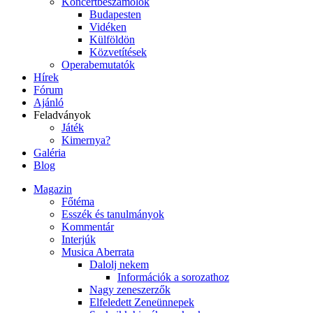
Koncertbeszámolók
Budapesten
Vidéken
Külföldön
Közvetítések
Operabemutatók
Hírek
Fórum
Ajánló
Feladványok
Játék
Kimernya?
Galéria
Blog
Magazin
Főtéma
Esszék és tanulmányok
Kommentár
Interjúk
Musica Aberrata
Dalolj nekem
Információk a sorozathoz
Nagy zeneszerzők
Elfeledett Zeneünnepek