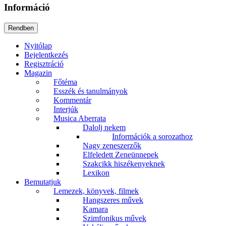
Információ
Nyitólap
Bejelentkezés
Regisztráció
Magazin
Főtéma
Esszék és tanulmányok
Kommentár
Interjúk
Musica Aberrata
Dalolj nekem
Információk a sorozathoz
Nagy zeneszerzők
Elfeledett Zeneünnepek
Szakcikk hiszékenyeknek
Lexikon
Bemutatjuk
Lemezek, könyvek, filmek
Hangszeres művek
Kamara
Szimfonikus művek