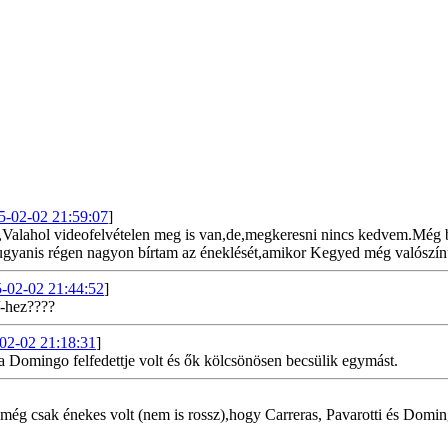
5-02-02 21:59:07
]
.,Valahol videofelvételen meg is van,de,megkeresni nincs kedvem.Még be
n ugyanis régen nagyon bírtam az éneklését,amikor Kegyed még valószín
-02-02 21:44:52
]
-hez????
02-02 21:18:31
]
 Domingo felfedettje volt és ők kölcsönösen becsülik egymást.
még csak énekes volt (nem is rossz),hogy Carreras, Pavarotti és Domin