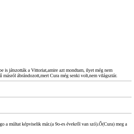
 is játszották a Vittoriat,amire azt mondtam, ilyet még nem
ű másról ábrándozott,mert Cura még senki volt,nem világsztár.
go a múltat képviselik már.(a 9o-es évekről van szó).Ő(Cura) meg a