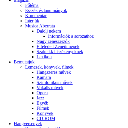
Magazin
Főtéma
Esszék és tanulmányok
Kommentár
Interjúk
Musica Aberrata
Dalolj nekem
Információk a sorozathoz
Nagy zeneszerzők
Elfeledett Zeneünnepek
Szakcikk hiszékenyeknek
Lexikon
Bemutatjuk
Lemezek, könyvek, filmek
Hangszeres művek
Kamara
Szimfonikus művek
Vokális művek
Opera
Jazz
Egyéb
Filmek
Könyvek
CD-ROM
Hangversenyek