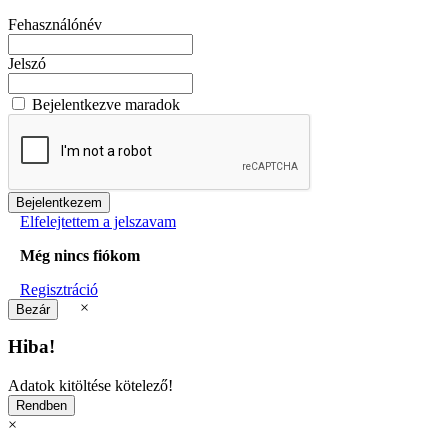
Fehasználónév
Jelszó
Bejelentkezve maradok
Elfelejtettem a jelszavam
Még nincs fiókom
Regisztráció
×
Hiba!
Adatok kitöltése kötelező!
×