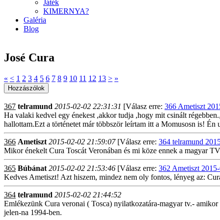
Játék
KIMERNYA?
Galéria
Blog
José Cura
«
<
1
2
3
4
5
6
7
8
9
10
11
12
13
>
»
367
telramund
2015-02-02 22:31:31
[Válasz erre:
366 Ametiszt 201
Ha valaki kedvel egy énekest ,akkor tudja ,hogy mit csinált régebben
hallottam.Ezt a történetet már többször leírtam itt a Momusosn is! É
366
Ametiszt
2015-02-02 21:59:07
[Válasz erre:
364 telramund 2015
Mikor énekelt Cura Toscát Veronában és mi köze ennek a magyar TV
365
Búbánat
2015-02-02 21:53:46
[Válasz erre:
362 Ametiszt 2015-
Kedves Ametiszt! Azt hiszem, mindez nem oly fontos, lényeg az: Cura
364
telramund
2015-02-02 21:44:52
Emlékezünk Cura veronai ( Tosca) nyilatkozatára-magyar tv.- amikor 
jelen-na 1994-ben.