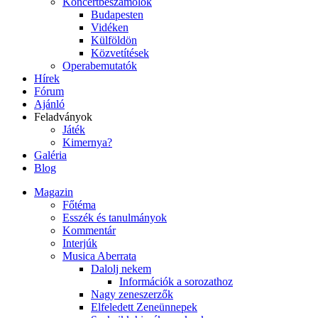
Koncertbeszámolók
Budapesten
Vidéken
Külföldön
Közvetítések
Operabemutatók
Hírek
Fórum
Ajánló
Feladványok
Játék
Kimernya?
Galéria
Blog
Magazin
Főtéma
Esszék és tanulmányok
Kommentár
Interjúk
Musica Aberrata
Dalolj nekem
Információk a sorozathoz
Nagy zeneszerzők
Elfeledett Zeneünnepek