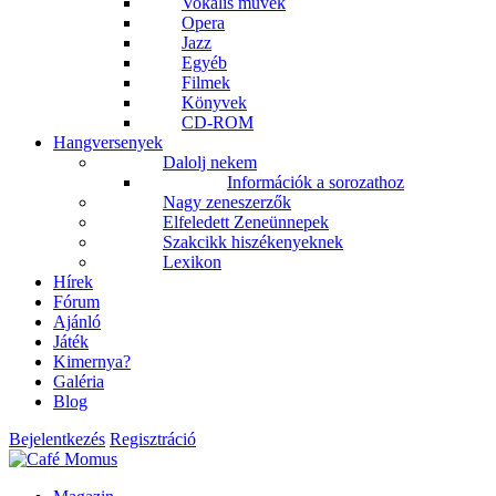
Vokális művek
Opera
Jazz
Egyéb
Filmek
Könyvek
CD-ROM
Hangversenyek
Dalolj nekem
Információk a sorozathoz
Nagy zeneszerzők
Elfeledett Zeneünnepek
Szakcikk hiszékenyeknek
Lexikon
Hírek
Fórum
Ajánló
Játék
Kimernya?
Galéria
Blog
Bejelentkezés
Regisztráció