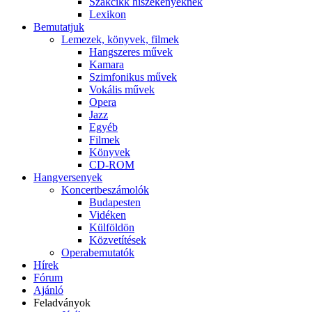
Szakcikk hiszékenyeknek
Lexikon
Bemutatjuk
Lemezek, könyvek, filmek
Hangszeres művek
Kamara
Szimfonikus művek
Vokális művek
Opera
Jazz
Egyéb
Filmek
Könyvek
CD-ROM
Hangversenyek
Koncertbeszámolók
Budapesten
Vidéken
Külföldön
Közvetítések
Operabemutatók
Hírek
Fórum
Ajánló
Feladványok