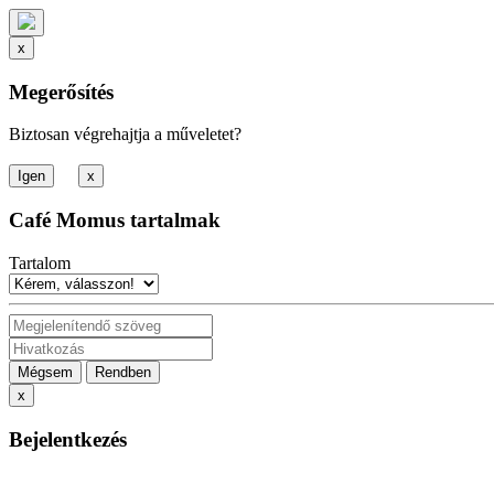
x
Megerősítés
Biztosan végrehajtja a műveletet?
x
Café Momus tartalmak
Tartalom
Mégsem
Rendben
x
Bejelentkezés