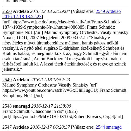
"úriemberekhez"
2550
Ardelao
2016-12-18 23:39:04
[Válasz erre:
2549 Ardelao
2016-12-18 18:52:23
]
[url] https://www.jpc.de/jpcng/classic/detail/-/art/Franz-Schmidt-
1874-1939-Symphonie-Nr-1/hnum/4086885; Franz Schmidt:
Symphonie Nr.1 [/url] Malmö Symphony Orchestra, Vasily Sinaisky
Naxos, DDD, 2007 Megjelent: 2009.03.02-án "Sinaisky e
négytételes művet úiremberekhez méltóan, hamis pátosz nélkül
vezényli. A nyitó tétel sugárzó E-dúrjában érzékelhető Schubert és
Brahms hatása, és megmutatkozik az, hogy Schmidt egyáltalán nem
csak a tanáránál, Anton Bucknernál megszokott hangzásoknak a
tárházából indult ki. A lassú tételt áttekinthetőség és ragyogó színek
jellemzik.“
2549
Ardelao
2016-12-18 18:52:23
Malmö Symphony Orchestra/ Vassily Sinaisky [url]
https://www.youtube.com/watch?v=GxDliiKugCU; Franz Schmidt
Symphony No 1 [/url]
2548
smaragd
2016-12-17 21:38:00
Franz Schmidt:"Chaconne in cis" (1925)
[url]https://youtu.be/M4VOHJ0XT04;Robert Kovács, Orgel[/url]
2547
Ardelao
2016-12-17 06:28:37
[Válasz erre:
2544 smaragd