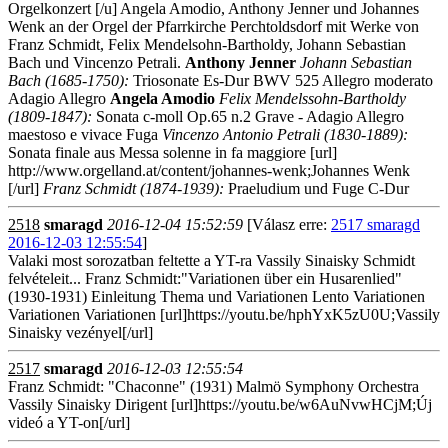
Orgelkonzert [/u] Angela Amodio, Anthony Jenner und Johannes
Wenk an der Orgel der Pfarrkirche Perchtoldsdorf mit Werke von
Franz Schmidt, Felix Mendelsohn-Bartholdy, Johann Sebastian
Bach und Vincenzo Petrali.
Anthony Jenner
Johann Sebastian
Bach (1685-1750):
Triosonate Es-Dur BWV 525 Allegro moderato
Adagio Allegro
Angela Amodio
Felix Mendelssohn-Bartholdy
(1809-1847):
Sonata c-moll Op.65 n.2 Grave - Adagio Allegro
maestoso e vivace Fuga
Vincenzo Antonio Petrali (1830-1889):
Sonata finale aus Messa solenne in fa maggiore [url]
http://www.orgelland.at/content/johannes-wenk;Johannes Wenk
[/url]
Franz Schmidt (1874-1939):
Praeludium und Fuge C-Dur
2518
smaragd
2016-12-04 15:52:59
[Válasz erre:
2517 smaragd
2016-12-03 12:55:54
]
Valaki most sorozatban feltette a YT-ra Vassily Sinaisky Schmidt
felvételeit... Franz Schmidt:"Variationen über ein Husarenlied"
(1930-1931) Einleitung Thema und Variationen Lento Variationen
Variationen Variationen [url]https://youtu.be/hphYxK5zU0U;Vassily
Sinaisky vezényel[/url]
2517
smaragd
2016-12-03 12:55:54
Franz Schmidt: "Chaconne" (1931) Malmö Symphony Orchestra
Vassily Sinaisky Dirigent [url]https://youtu.be/w6AuNvwHCjM;Új
videó a YT-on[/url]