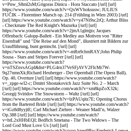
v=Pnw_S8ml2sM;Grigoras Dinicu - Hora Staccato [/url] [url]
https://www.youtube.com/watch?v=QxWVhoksusw; JULIUS
FUČIK – Florentiner Marsch op. 214 (Frühling in Wien 2003) [/url]
[url] https://www.youtube.com/watch?v=y47Ni9sc2rQ; Arthur Bliss
- Checkmate The Red Knight's Mazurka [/url] [url]
https://www.youtube.com/watch?v=2jmA1glmjjo; Jacques
Offenbach: Galopp-Ballett - Ein Medley aus Motiven von "Ritter
Eisenfraß" und "Die Reise auf den Mond", illustriert mit Bildern zur
Uraufführung, bunt gemischt. [/url] [url]
https://www.youtube.com/watch?v=-mRn9chmRAY;John Philip
Sousa - Stars and Stripes Forever [/url] [url]
https://www.youtube.com/watch?
v=nTSZnvsAGpI&list=PLG4rn37VeSFjAVV2FIcMr7W-
9q27nmnXk;Richard Heuberger - Der Opernball (The Opera Ball),
Op. 40, Overture [/url] [url] https://www.youtube.com/watch?
v=_zpge-wI2-c; Dmitri Shostakovich Jazz Suite No. 2 – March
[/url] [url] https://www.youtube.com/watch?v=xm8kpZoX32k;
Georgij Sviridov The Snowstorm – Waltz [/url] [url]
https://www.youtube.com/watch?v=lzPAUqitz7E; Opening Chorus
from the Bartered Bride [/url] [url] https://www.youtube.com/watch?
v=iGz8d8yyjtE; Carl Michael Ziehrer - Weaner Madl’n, Walzer
Op.388 [/url] [url] https://www.youtube.com/watch?
v=htL2xHHbEQI; Bedřich Smetana - The Two Widows – The
Lord God Must Love Us [/url] [url]
https://www.youtube.com/watch?v=suq-kneq9Bw;Frederick Loewe