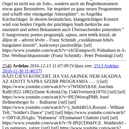
Orgel ist nicht nur als Solo-, sondern auch als Begleitinstrument
etwas ganz Besonderes. Sie inspiriert zu ganz neuen Programmen
und schafft eine einzigartige Atmosphäre“, so Angelika
Kirchschlager. In diesem besinnlichen, klangprächtigen Konzert
wird von beiden Orgeln der prächtigen Stadt-farrkirche aus
musiziert und neben Bekanntem auch Überraschendes präsentiert.”
E hangverseny pontos programját, sajnos, nem tették közzé, de
álljon itt – advent lévén – Franz Schmidt „csodálatosan békés
hangulatot árasztó”, karácsonyi pasztoráléja: [url]
https://www.youtube.com/watch?v=xfs5Emnpwc0; Präludium in A-
Dur /Weihnachtspastorale/ (Franz Schmidt) - Peter Peinstingl [/url]
2540
Ardelao
2016-12-13 11:07:09
[Válasz erre:
2513 Ardelao
2016-11-30 11:40:57
]
HÁZI ÚJÉVI KONCERT, HA VALAKINEK NEM AKADNA
AZ ADOTT NAPRA SZEBB PROGRAMJA …. :) [url]
https://www.youtube.com/watch?v=z7W0Drf18A8; Joachim
Raff(1822-1882):Dame Kobold,Op.154(Overture)(1870) [/url] [url]
https://www.youtube.com/watch?v=l9UjWuwgPM8; Josef
Hellmesberger Sr. – Ballszene [/url] [url]
https://www.youtube.com/watch?v=j_bnihI4b5A;Rossini - William
Tell, "Soldier's Dance" [/url] [url] https://www.youtube.com/watch?
v=D8YdLl9Aglo; "Habanera" d'Emmanuel Chabrier [/url] [url]
https://www.youtube.com/watch?v=N-lPQUD0d4Y;E. Waldteufel -
Les patineurs, valzer [/url] [url] https://www.youtube.com/watch?