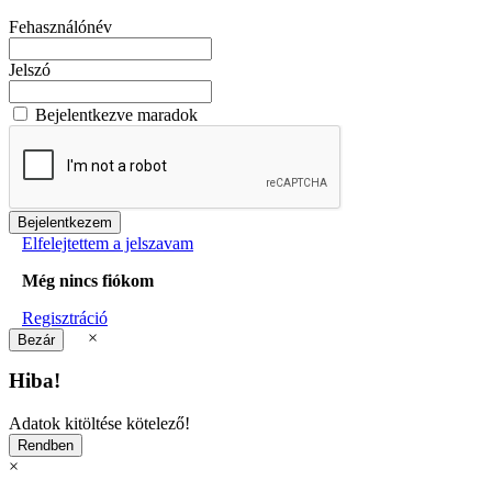
Fehasználónév
Jelszó
Bejelentkezve maradok
Elfelejtettem a jelszavam
Még nincs fiókom
Regisztráció
×
Hiba!
Adatok kitöltése kötelező!
×