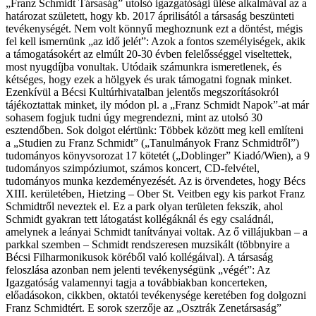
„Franz Schmidt Társaság” utolsó igazgatósági ülése alkalmával az a
határozat született, hogy kb. 2017 áprilisától a társaság beszünteti
tevékenységét. Nem volt könnyű meghoznunk ezt a döntést, mégis
fel kell ismernünk „az idő jelét”: Azok a fontos személyiségek, akik
a támogatásokért az elmúlt 20-30 évben felelősséggel viseltettek,
most nyugdíjba vonultak. Utódaik számunkra ismeretlenek, és
kétséges, hogy ezek a hölgyek és urak támogatni fognak minket.
Ezenkívül a Bécsi Kultúrhivatalban jelentős megszorításokról
tájékoztattak minket, ily módon pl. a „Franz Schmidt Napok”-at már
sohasem fogjuk tudni úgy megrendezni, mint az utolsó 30
esztendőben. Sok dolgot elértünk: Többek között meg kell említeni
a „Studien zu Franz Schmidt” („Tanulmányok Franz Schmidtről”)
tudományos könyvsorozat 17 kötetét („Doblinger” Kiadó/Wien), a 9
tudományos szimpóziumot, számos koncert, CD-felvétel,
tudományos munka kezdeményezését. Az is örvendetes, hogy Bécs
XIII. kerületében, Hietzing – Ober St. Veitben egy kis parkot Franz
Schmidtről neveztek el. Ez a park olyan területen fekszik, ahol
Schmidt gyakran tett látogatást kollégáknál és egy családnál,
amelynek a leányai Schmidt tanítványai voltak. Az ő villájukban – a
parkkal szemben – Schmidt rendszeresen muzsikált (többnyire a
Bécsi Filharmonikusok köréből való kollégáival). A társaság
feloszlása azonban nem jelenti tevékenységünk „végét”: Az
Igazgatóság valamennyi tagja a továbbiakban koncerteken,
előadásokon, cikkben, oktatói tevékenysége keretében fog dolgozni
Franz Schmidtért. E sorok szerzője az „Osztrák Zenetársaság”