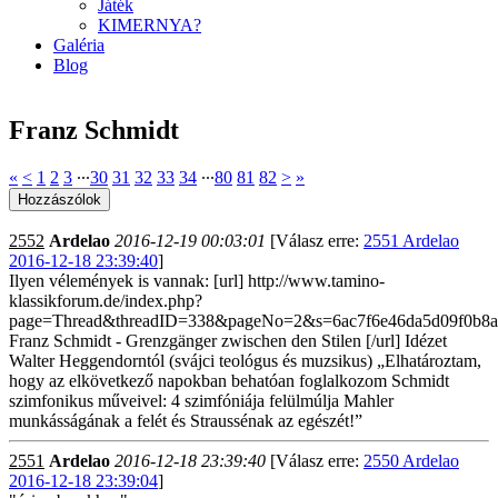
Játék
KIMERNYA?
Galéria
Blog
Franz Schmidt
«
<
1
2
3
∙∙∙
30
31
32
33
34
∙∙∙
80
81
82
>
»
2552
Ardelao
2016-12-19 00:03:01
[Válasz erre:
2551 Ardelao
2016-12-18 23:39:40
]
Ilyen vélemények is vannak: [url] http://www.tamino-
klassikforum.de/index.php?
page=Thread&threadID=338&pageNo=2&s=6ac7f6e46da5d09f0b8a
Franz Schmidt - Grenzgänger zwischen den Stilen [/url] Idézet
Walter Heggendorntól (svájci teológus és muzsikus) „Elhatároztam,
hogy az elkövetkező napokban behatóan foglalkozom Schmidt
szimfonikus műveivel: 4 szimfóniája felülmúlja Mahler
munkásságának a felét és Straussénak az egészét!”
2551
Ardelao
2016-12-18 23:39:40
[Válasz erre:
2550 Ardelao
2016-12-18 23:39:04
]