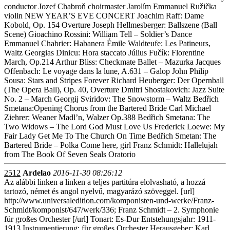
conductor Jozef Chabroň choirmaster Jarolím Emmanuel Ružička
violin NEW YEAR’S EVE CONCERT Joachim Raff: Dame
Kobold, Op. 154 Overture Joseph Hellmesberger: Ballszene (Ball
Scene) Gioachino Rossini: William Tell – Soldier’s Dance
Emmanuel Chabrier: Habanera Émile Waldteufe: Les Patineurs,
Waltz Georgias Dinicu: Hora staccato Július Fučík: Florentine
March, Op.214 Arthur Bliss: Checkmate Ballet – Mazurka Jacques
Offenbach: Le voyage dans la lune, A.631 – Galop John Philip
Sousa: Stars and Stripes Forever Richard Heuberger: Der Opernball
(The Opera Ball), Op. 40, Overture Dmitri Shostakovich: Jazz Suite
No. 2 – March Georgij Sviridov: The Snowstorm – Waltz Bedřich
Smetana:Opening Chorus from the Bartered Bride Carl Michael
Ziehrer: Weaner Madl’n, Walzer Op.388 Bedřich Smetana: The
Two Widows – The Lord God Must Love Us Frederick Loewe: My
Fair Lady Get Me To The Church On Time Bedřich Smetan: The
Bartered Bride – Polka Come here, girl Franz Schmidt: Hallelujah
from The Book Of Seven Seals Oratorio
2512
Ardelao
2016-11-30 08:26:12
Az alábbi linken a linken a teljes partitúra elolvasható, a hozzá
tartozó, német és angol nyelvű, magyarázó szöveggel. [url]
http://www.universaledition.com/komponisten-und-werke/Franz-
Schmidt/komponist/647/werk/336; Franz Schmidt – 2. Symphonie
für großes Orchester [/url] Tonart: Es-Dur Entstehungsjahr: 1911-
1913 Instrumentierung: für großes Orchester Herausgeber: Karl