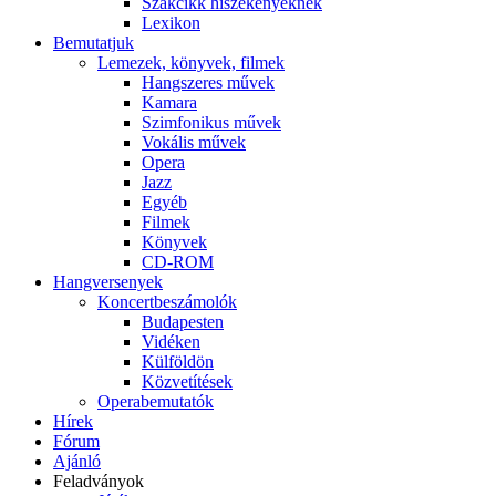
Szakcikk hiszékenyeknek
Lexikon
Bemutatjuk
Lemezek, könyvek, filmek
Hangszeres művek
Kamara
Szimfonikus művek
Vokális művek
Opera
Jazz
Egyéb
Filmek
Könyvek
CD-ROM
Hangversenyek
Koncertbeszámolók
Budapesten
Vidéken
Külföldön
Közvetítések
Operabemutatók
Hírek
Fórum
Ajánló
Feladványok