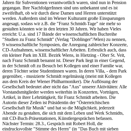
Jahren für Subventionen verantwortlich waren, sind nun in Pension
gegangan. Ihre NachfolgerInnen sind uns unbekannt und es ist
zweifelhaft, ob wir durch diese Damen und Herren unterstützt
werden. Außerdem sind im Wiener Kulturamt große Einsparungen
angesagt, sodass wir z.B. die "Franz Schmidt-Tage" nie mehr so
gestalten könnten wie in den letzten 30 Jahren. Wir haben Vieles
erreicht: U.a. sind 17 Bände der wissenschaftlichen Buchreihe
"Studien zu Franz Schmidt" (Verlag "Doblinger"/Wien) zu nennen,
9 wissenschaftliche Symposien, die Anregung zahlreicher Konzerte,
CD-Aufnahmen, wissenschaftlicher Arbeiten. Erfreulich auch, dass
ein kleiner Park im XIII. Bezirk Wiens, in Hietzing - Ober St. Veit,
nach Franz Schmidt benannt ist. Dieser Park liegt in einer Gegend,
in der Schmidt oft zu Besuch bei Kollegen und einer Familie war,
deren Töchter seine Studentinnen waren. In deren Villa, - dem Park
gegenüber, - musizierte Schmidt regelmässig (meist mit Kollegen
aus dem Kreis der Wiener Philharmoniker). Die Auflösung der
Gesellschaft bedeutet aber nicht das "Aus" unserer Aktivitäten: Alle
Vorstandsmitglieder werden weiterhin in Konzerten, Vorträgen,
Artikel, in ihrer Lehrtätigkeit, für Franz Schmidt arbeiten. Die
Autorin dieser Zeilen ist Präsidentin der "Österreichischen
Gesellschaft für Musik" und hat so die Möglichkeit, jederzeit
Abende zu gestalten, die sich mit dem Leben und Werk Schmidts,
mit CD-Buch-Präsentationen, Künstlergesprächen befassen.
Nächster Termin: 28.3., Gespräch mit Robert Holl, die
eindrucksvollste "Stimme des Herrn" (in "Das Buch mit sieben