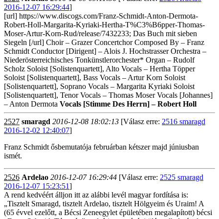
2016-12-07 16:29:44
]
[url] https://www.discogs.com/Franz-Schmidt-Anton-Dermota-
Robert-Holl-Margarita-Kyriaki-Hertha-T%C3%B6pper-Thomas-
Moser-Artur-Korn-Rud/release/7432233; Das Buch mit sieben
Siegeln [/url] Choir – Grazer Concertchor Composed By – Franz
Schmidt Conductor [Dirigent] – Alois J. Hochstrasser Orchestra –
Niederösterreichisches Tonkünstlerorchester* Organ – Rudolf
Scholz Soloist [Solistenquartett], Alto Vocals – Hertha Töpper
Soloist [Solistenquartett], Bass Vocals – Artur Korn Soloist
[Solistenquartett], Soprano Vocals – Margarita Kyriaki Soloist
[Solistenquartett], Tenor Vocals – Thomas Moser Vocals [Johannes]
– Anton Dermota
Vocals [Stimme Des Herrn] – Robert Holl
2527
smaragd
2016-12-08 18:02:13
[Válasz erre:
2516 smaragd
2016-12-02 12:40:07
]
Franz Schmidt ősbemutatója februárban kétszer majd júniusban
ismét.
2526
Ardelao
2016-12-07 16:29:44
[Válasz erre:
2525 smaragd
2016-12-07 15:23:51
]
A rend kedvéért álljon itt az alábbi levél magyar fordítása is:
„Tisztelt Smaragd, tisztelt Ardelao, tisztelt Hölgyeim és Uraim! A
(65 évvel ezelőtt, a Bécsi Zeneegylet épületében megalapított) bécsi