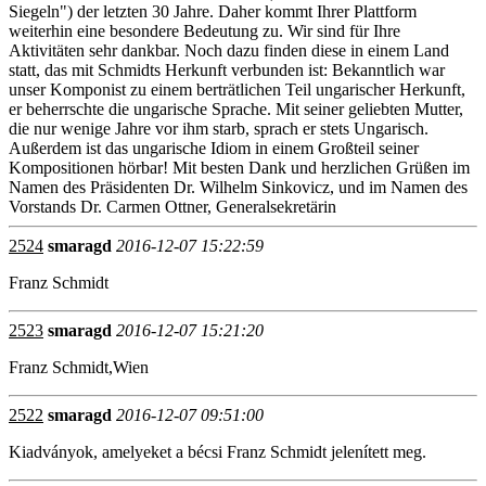
Siegeln") der letzten 30 Jahre. Daher kommt Ihrer Plattform
weiterhin eine besondere Bedeutung zu. Wir sind für Ihre
Aktivitäten sehr dankbar. Noch dazu finden diese in einem Land
statt, das mit Schmidts Herkunft verbunden ist: Bekanntlich war
unser Komponist zu einem berträtlichen Teil ungarischer Herkunft,
er beherrschte die ungarische Sprache. Mit seiner geliebten Mutter,
die nur wenige Jahre vor ihm starb, sprach er stets Ungarisch.
Außerdem ist das ungarische Idiom in einem Großteil seiner
Kompositionen hörbar! Mit besten Dank und herzlichen Grüßen im
Namen des Präsidenten Dr. Wilhelm Sinkovicz, und im Namen des
Vorstands Dr. Carmen Ottner, Generalsekretärin
2524
smaragd
2016-12-07 15:22:59
Franz Schmidt
2523
smaragd
2016-12-07 15:21:20
Franz Schmidt,Wien
2522
smaragd
2016-12-07 09:51:00
Kiadványok, amelyeket a bécsi Franz Schmidt jelenített meg.