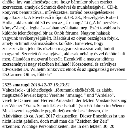
elnöke, így van lehetősége arra, hogy bármikor olyan esteket
szervezzen, amelyek Schmidt életével és munkásságával, CD-k,
könyvek bemutatóival, művészekkel történő beszélgetésekkel
foglalkoznak. A következő időpont: 03. 28., Beszélgetés Robert
Hollal, aki az utóbbi 30 évben az „Úr hangjá”-t („A hétpecsétes
könyv”-ben) a leghatásosabban szólaltatta meg. Ezért továbbra is
különös jelentőséggel bír az Önök fóruma. Nagyon hálásak
vagyunk tevékenységükért. Ráadásul ez olyan országban folyik,
amely Schmidt származásához kötődik: Ismeretes, hogy
zeneszerzőnk jelentős részben magyar származású volt, tudott
magyarul. Szeretett édesanyjával, aki csak néhány évvel őelőtte halt
meg, állandóan magyarul beszélt. Ezenkívül a magyar idióma
szerzeményei nagy részében hallható! Köszönettel és szívélyes
üdvözlettel Dr. Wilhelm Sinkovicz elnök és az Igazgatóság nevében
Dr.Carmen Ottner, főtitkár”
2525
smaragd
2016-12-07 15:23:51
Változások - új lehetőségek...fórumunk elsőkézből, az alábbi
megtisztelő levelet kapta: Verehrte "smaragd " und "Ardelao",
verehrte Damen und Herren! Anlässlich der letzten Vorstandssitzung
der Wiener "Franz Schmidt-Gesellschaft" (vor 65 Jahren im Wiener
Musiksvereinsgebäude gegründet) wurde beschlossen, die
Aktivitäten ab ca. April 2017 einzustellen. Dieser Entschluss ist uns
nicht leicht gefallen, doch muß man die "Zeichen der Zeit"
erkennen: Wichtige Persönlichkeiten, die in den letzten 30, 20