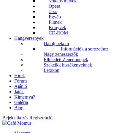
Vokális művek
Opera
Jazz
Egyéb
Filmek
Könyvek
CD-ROM
Hangversenyek
Dalolj nekem
Információk a sorozathoz
Nagy zeneszerzők
Elfeledett Zeneünnepek
Szakcikk hiszékenyeknek
Lexikon
Hírek
Fórum
Ajánló
Játék
Kimernya?
Galéria
Blog
Bejelentkezés
Regisztráció