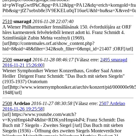
id=pWFegGwtfPkC&pg=PA12&lpg=PA12&dq=erich+korngold+fran
Ptb&sig=jfZ7xebxb8e3V9EKELu0qT16ueU&hl=hu&sa=X&ved=0a
2510
smaragd
2016-11-28 22:07:40
A Wiener Philharmoniker fennállásának 150. évfordulójára az ORF
híres karmesterek felvételeiből lemezt adott ki. Franz Schmidt 4.
Szimfóniáját Zubin Mehta vezényli (1969).
[url]http://contentsales.orf.at/show_content.php?
hid=8&sid=48&filter=342&sub_filter=0&mpi_id=21407 ;ORF[/url]
2509
smaragd
2016-11-28 08:46:17
[Válasz erre:
2495 smaragd
2016-11-21 15:26:00
]
Wiener Symphoniker Wiener Konzerthaus, Großer Saal Anton
Heiller Dirigent Franz Schmidt: "Das Buch mit sieben Siegeln"
(1935-1937) Oratorium
[url]http://www.wienersymphoniker.at/archiv/konzert/pid/000000e9
1948[/url]
2508
Ardelao
2016-11-27 08:30:58
[Válasz erre:
2507 Ardelao
2016-11-26 19:25:58
]
[url] https://www.youtube.com/watch?
v=KynHmpi4sP4&list=RDKynHmpi4sP4; Franz Schmidt: Das
Buch mit 7 Siegeln - Zweites Siegel [/url] Das Buch mit sieben
Siegeln (1936) - Öffnung des zweiten Siegels Monteverdichor