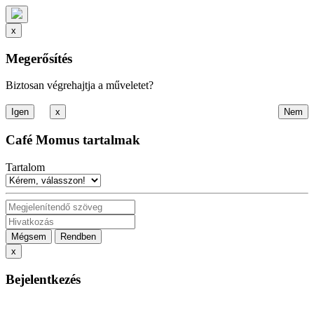
x
Megerősítés
Biztosan végrehajtja a műveletet?
x
Café Momus tartalmak
Tartalom
Mégsem
Rendben
x
Bejelentkezés