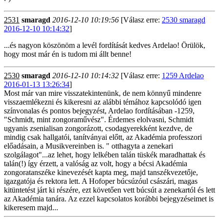
2531
smaragd
2016-12-10 10:19:56
[Válasz erre:
2530 smaragd
2016-12-10 10:14:32
]
...és nagyon köszönöm a levél fordítását kedves Ardelao! Örülök,
hogy most már én is tudom mi állt benne!
2530
smaragd
2016-12-10 10:14:32
[Válasz erre:
1259 Ardelao
2016-01-13 13:26:34
]
Most már van mire visszatekintenünk, de nem könnyű mindenre
visszaemlékezni és kikeresni az alábbi témához kapcsolódó igen
színvonalas és pontos bejegyzést, Ardelao fordításában -1259,
"Schmidt, mint zongoraművész". Érdemes elolvasni, Schmidt
ugyanis zsenialisan zongorázott, csodagyerekként kezdve, de
mindig csak hallgatói, tanítványai előtt, az Akadémia professzori
előadásain, a Musikvereinben is. " otthagyta a zenekari
szolgálagot"...az lehet, hogy lelkében talán tüskék maradhattak és
talán(!) így érzett, a valóság az volt, hogy a bécsi Akadémia
zongoratanszéke kinevezését kapta meg, majd tanszékvezetője,
igazgatója és rektora lett. A Hofoper búcsúzóul császári, magas
kitüntetést járt ki részére, ezt követően vett búcsút a zenekartól és lett
az Akadémia tanára. Az ezzel kapcsolatos korábbi bejegyzéseimet is
kikeresem majd...