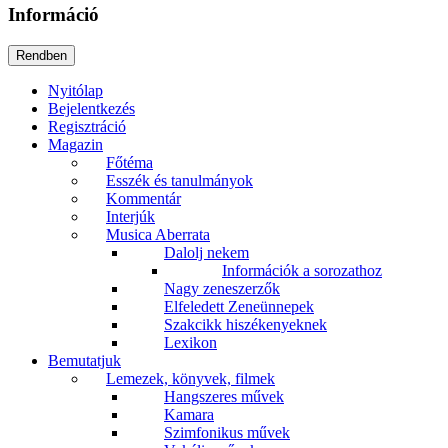
Információ
Nyitólap
Bejelentkezés
Regisztráció
Magazin
Főtéma
Esszék és tanulmányok
Kommentár
Interjúk
Musica Aberrata
Dalolj nekem
Információk a sorozathoz
Nagy zeneszerzők
Elfeledett Zeneünnepek
Szakcikk hiszékenyeknek
Lexikon
Bemutatjuk
Lemezek, könyvek, filmek
Hangszeres művek
Kamara
Szimfonikus művek