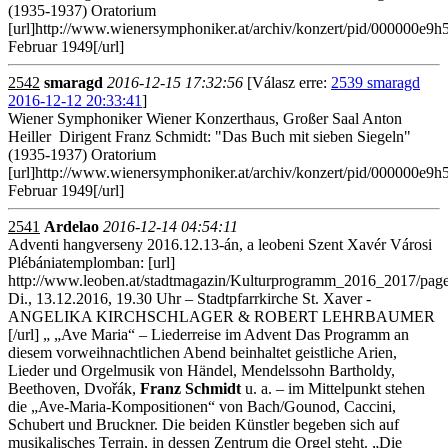
(1935-1937) Oratorium
[url]http://www.wienersymphoniker.at/archiv/konzert/pid/000000e9
Februar 1949[/url]
2542
smaragd
2016-12-15 17:32:56
[Válasz erre:
2539 smaragd
2016-12-12 20:33:41
]
Wiener Symphoniker Wiener Konzerthaus, Großer Saal Anton
Heiller Dirigent Franz Schmidt: "Das Buch mit sieben Siegeln"
(1935-1937) Oratorium
[url]http://www.wienersymphoniker.at/archiv/konzert/pid/000000e9
Februar 1949[/url]
2541
Ardelao
2016-12-14 04:54:11
Adventi hangverseny 2016.12.13-án, a leobeni Szent Xavér Városi
Plébániatemplomban: [url]
http://www.leoben.at/stadtmagazin/Kulturprogramm_2016_2017/page
Di., 13.12.2016, 19.30 Uhr – Stadtpfarrkirche St. Xaver -
ANGELIKA KIRCHSCHLAGER & ROBERT LEHRBAUMER
[/url] „ „Ave Maria“ – Liederreise im Advent Das Programm an
diesem vorweihnachtlichen Abend beinhaltet geistliche Arien,
Lieder und Orgelmusik von Händel, Mendelssohn Bartholdy,
Beethoven, Dvořák,
Franz Schmidt
u. a. – im Mittelpunkt stehen
die „Ave-Maria-Kompositionen“ von Bach/Gounod, Caccini,
Schubert und Bruckner. Die beiden Künstler begeben sich auf
musikalisches Terrain, in dessen Zentrum die Orgel steht. „Die