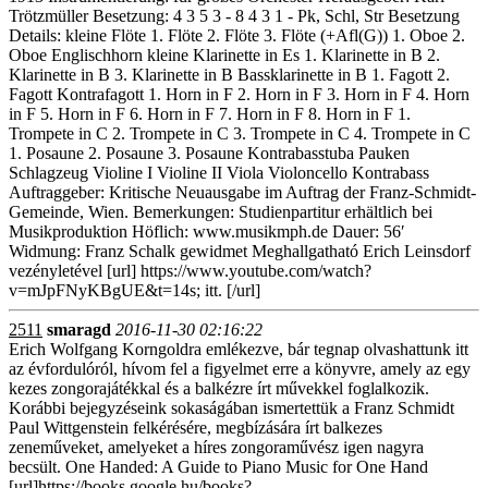
Trötzmüller Besetzung: 4 3 5 3 - 8 4 3 1 - Pk, Schl, Str Besetzung
Details: kleine Flöte 1. Flöte 2. Flöte 3. Flöte (+Afl(G)) 1. Oboe 2.
Oboe Englischhorn kleine Klarinette in Es 1. Klarinette in B 2.
Klarinette in B 3. Klarinette in B Bassklarinette in B 1. Fagott 2.
Fagott Kontrafagott 1. Horn in F 2. Horn in F 3. Horn in F 4. Horn
in F 5. Horn in F 6. Horn in F 7. Horn in F 8. Horn in F 1.
Trompete in C 2. Trompete in C 3. Trompete in C 4. Trompete in C
1. Posaune 2. Posaune 3. Posaune Kontrabasstuba Pauken
Schlagzeug Violine I Violine II Viola Violoncello Kontrabass
Auftraggeber: Kritische Neuausgabe im Auftrag der Franz-Schmidt-
Gemeinde, Wien. Bemerkungen: Studienpartitur erhältlich bei
Musikproduktion Höflich: www.musikmph.de Dauer: 56′
Widmung: Franz Schalk gewidmet Meghallgatható Erich Leinsdorf
vezényletével [url] https://www.youtube.com/watch?
v=mJpFNyKBgUE&t=14s; itt. [/url]
2511
smaragd
2016-11-30 02:16:22
Erich Wolfgang Korngoldra emlékezve, bár tegnap olvashattunk itt
az évfordulóról, hívom fel a figyelmet erre a könyvre, amely az egy
kezes zongorajátékkal és a balkézre írt művekkel foglalkozik.
Korábbi bejegyzéseink sokaságában ismertettük a Franz Schmidt
Paul Wittgenstein felkérésére, megbízására írt balkezes
zeneműveket, amelyeket a híres zongoraművész igen nagyra
becsült. One Handed: A Guide to Piano Music for One Hand
[url]https://books.google.hu/books?