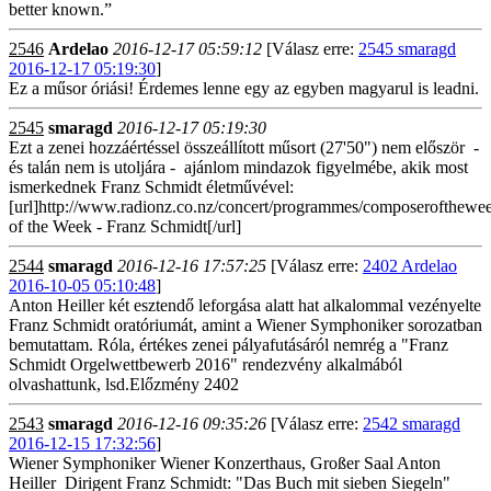
better known.”
2546
Ardelao
2016-12-17 05:59:12
[Válasz erre:
2545 smaragd
2016-12-17 05:19:30
]
Ez a műsor óriási! Érdemes lenne egy az egyben magyarul is leadni.
2545
smaragd
2016-12-17 05:19:30
Ezt a zenei hozzáértéssel összeállított műsort (27'50") nem először -
és talán nem is utoljára - ajánlom mindazok figyelmébe, akik most
ismerkednek Franz Schmidt életművével:
[url]http://www.radionz.co.nz/concert/programmes/composerofthew
of the Week - Franz Schmidt[/url]
2544
smaragd
2016-12-16 17:57:25
[Válasz erre:
2402 Ardelao
2016-10-05 05:10:48
]
Anton Heiller két esztendő leforgása alatt hat alkalommal vezényelte
Franz Schmidt oratóriumát, amint a Wiener Symphoniker sorozatban
bemutattam. Róla, értékes zenei pályafutásáról nemrég a "Franz
Schmidt Orgelwettbewerb 2016" rendezvény alkalmából
olvashattunk, lsd.Előzmény 2402
2543
smaragd
2016-12-16 09:35:26
[Válasz erre:
2542 smaragd
2016-12-15 17:32:56
]
Wiener Symphoniker Wiener Konzerthaus, Großer Saal Anton
Heiller Dirigent Franz Schmidt: "Das Buch mit sieben Siegeln"