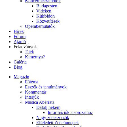
Koncertbeszámolók
Budapesten
Vidéken
Külföldön
Közvetítések
Operabemutatók
Hírek
Fórum
Ajánló
Feladványok
Játék
Kimernya?
Galéria
Blog
Magazin
Főtéma
Esszék és tanulmányok
Kommentár
Interjúk
Musica Aberrata
Dalolj nekem
Információk a sorozathoz
Nagy zeneszerzők
Elfeledett Zeneünnepek