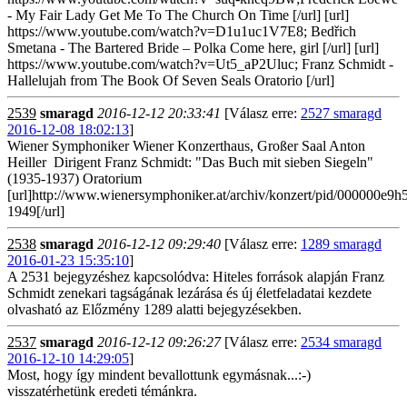
- My Fair Lady Get Me To The Church On Time [/url] [url]
https://www.youtube.com/watch?v=D1u1uc1V7E8; Bedřich
Smetana - The Bartered Bride – Polka Come here, girl [/url] [url]
https://www.youtube.com/watch?v=Ut5_aP2Uluc; Franz Schmidt -
Hallelujah from The Book Of Seven Seals Oratorio [/url]
2539
smaragd
2016-12-12 20:33:41
[Válasz erre:
2527 smaragd
2016-12-08 18:02:13
]
Wiener Symphoniker Wiener Konzerthaus, Großer Saal Anton
Heiller Dirigent Franz Schmidt: "Das Buch mit sieben Siegeln"
(1935-1937) Oratorium
[url]http://www.wienersymphoniker.at/archiv/konzert/pid/000000e9
1949[/url]
2538
smaragd
2016-12-12 09:29:40
[Válasz erre:
1289 smaragd
2016-01-23 15:35:10
]
A 2531 bejegyzéshez kapcsolódva: Hiteles források alapján Franz
Schmidt zenekari tagságának lezárása és új életfeladatai kezdete
olvasható az Előzmény 1289 alatti bejegyzésekben.
2537
smaragd
2016-12-12 09:26:27
[Válasz erre:
2534 smaragd
2016-12-10 14:29:05
]
Most, hogy így mindent bevallottunk egymásnak...:-)
visszatérhetünk eredeti témánkra.