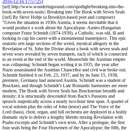
2016-12-16 17:57:25
]
[url] http://www.wonderingsound.com/spotlight/breaking-into-the-
book-with-seven-seals/; Breaking into The Book with Seven Seals
[/url] By Steve Holtje (a Brooklyn-based poet and composer)
“Given the situation in 1930s Austria, it seems inevitable that it
would produce a work about the Apocalypse. Austro-Hungarian
composer Franz Schmidt (1874-1939), a Catholic, was old, ill and
looking to cap his career with a monumental masterpiece. This epic
oratorio sets large sections of the weird, mystical allegory in the
Revelation of St. John the Divine about a book with seven seals and
seven woes revealed by seven trumpets, each of which is connected
to an event at the end of the world. Meanwhile the Austrian empire
was collapsing: Schmidt began writing it in 1935, the year after
Nazis assassinated the Austrian Chancellor and civil war broke out;
Schmidt finished it on Feb. 23, 1937, and by its June 15, 1938,
premiere, Germany had annexed Austria. Schmidt was a student of
Bruckner, and though Schmidt’s Late Romantic harmonies are more
modern, The Book with Seven Seals has Brucknerian breadth and
density; it is structurally descended from Bach’s Passions and
sprawls majestically across a nearly two-hour time span. A quartet of
vocal soloists plus the roles of John (tenor) and The Voice of the
Lord (bass), choir, organ, and full orchestra are deployed in a lushly
dramatic style to deliver a lengthy libretto mixing Revelation with
Psalm excerpts and Schmidt’s own texts. After a prologue, the first
four seals bring the Four Horsemen of the Apocalypse; the fifth, the