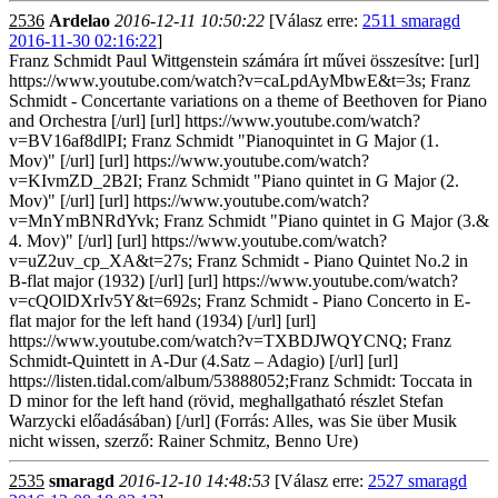
2536
Ardelao
2016-12-11 10:50:22
[Válasz erre:
2511 smaragd
2016-11-30 02:16:22
]
Franz Schmidt Paul Wittgenstein számára írt művei összesítve: [url]
https://www.youtube.com/watch?v=caLpdAyMbwE&t=3s; Franz
Schmidt - Concertante variations on a theme of Beethoven for Piano
and Orchestra [/url] [url] https://www.youtube.com/watch?
v=BV16af8dlPI; Franz Schmidt "Pianoquintet in G Major (1.
Mov)" [/url] [url] https://www.youtube.com/watch?
v=KIvmZD_2B2I; Franz Schmidt "Piano quintet in G Major (2.
Mov)" [/url] [url] https://www.youtube.com/watch?
v=MnYmBNRdYvk; Franz Schmidt "Piano quintet in G Major (3.&
4. Mov)" [/url] [url] https://www.youtube.com/watch?
v=uZ2uv_cp_XA&t=27s; Franz Schmidt - Piano Quintet No.2 in
B-flat major (1932) [/url] [url] https://www.youtube.com/watch?
v=cQOlDXrIv5Y&t=692s; Franz Schmidt - Piano Concerto in E-
flat major for the left hand (1934) [/url] [url]
https://www.youtube.com/watch?v=TXBDJWQYCNQ; Franz
Schmidt-Quintett in A-Dur (4.Satz – Adagio) [/url] [url]
https://listen.tidal.com/album/53888052;Franz Schmidt: Toccata in
D minor for the left hand (rövid, meghallgatható részlet Stefan
Warzycki előadásában) [/url] (Forrás: Alles, was Sie über Musik
nicht wissen, szerző: Rainer Schmitz, Benno Ure)
2535
smaragd
2016-12-10 14:48:53
[Válasz erre:
2527 smaragd