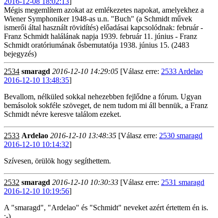
2016-12-08 18:02:13
]
Mégis megemlítem azokat az emlékezetes napokat, amelyekhez a
Wiener Symphoniker 1948-as u.n. "Buch" (a Schmidt művek
ismerői által használt rövidítés) előadásai kapcsolódnak: február -
Franz Schmidt halálának napja 1939. február 11. június - Franz
Schmidt oratóriumának ősbemutatója 1938. június 15. (2483
bejegyzés)
2534
smaragd
2016-12-10 14:29:05
[Válasz erre:
2533 Ardelao
2016-12-10 13:48:35
]
Bevallom, nélküled sokkal nehezebben fejlődne a fórum. Ugyan
bemásolok sokféle szöveget, de nem tudom mi áll bennük, a Franz
Schmidt névre keresve találom ezeket.
2533
Ardelao
2016-12-10 13:48:35
[Válasz erre:
2530 smaragd
2016-12-10 10:14:32
]
Szívesen, örülök hogy segíthettem.
2532
smaragd
2016-12-10 10:30:33
[Válasz erre:
2531 smaragd
2016-12-10 10:19:56
]
A "smaragd", "Ardelao" és "Schmidt" neveket azért értettem én is.
:-)