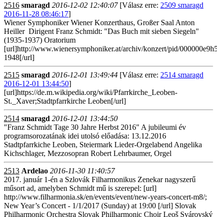
2516
smaragd
2016-12-02 12:40:07
[Válasz erre:
2509 smaragd
2016-11-28 08:46:17
]
Wiener Symphoniker Wiener Konzerthaus, Großer Saal Anton
Heiller Dirigent Franz Schmidt: "Das Buch mit sieben Siegeln"
(1935-1937) Oratorium
[url]http://www.wienersymphoniker.at/archiv/konzert/pid/000000e9
1948[/url]
2515
smaragd
2016-12-01 13:49:44
[Válasz erre:
2514 smaragd
2016-12-01 13:44:50
]
[url]https://de.m.wikipedia.org/wiki/Pfarrkirche_Leoben-
St._Xaver;Stadtpfarrkirche Leoben[/url]
2514
smaragd
2016-12-01 13:44:50
"Franz Schmidt Tage 30 Jahre Herbst 2016" A jubileumi év
programsorozatának idei utolsó előadása: 13.12.2016
Stadtpfarrkiche Leoben, Steiermark Lieder-Orgelabend Angelika
Kichschlager, Mezzosopran Robert Lehrbaumer, Orgel
2513
Ardelao
2016-11-30 11:40:57
2017. január 1-én a Szlovák Filharmonikus Zenekar nagyszerű
műsort ad, amelyben Schmidt mű is szerepel: [url]
http://www.filharmonia.sk/en/events/event/new-years-concert-m8/;
New Year’s Concert - 1/1/2017 (Sunday) at 19:00 [/url] Slovak
Philharmonic Orchestra Slovak Philharmonic Choir Leoš Svárovský