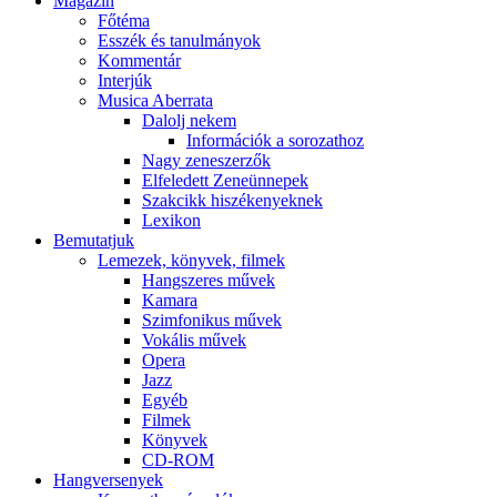
Magazin
Főtéma
Esszék és tanulmányok
Kommentár
Interjúk
Musica Aberrata
Dalolj nekem
Információk a sorozathoz
Nagy zeneszerzők
Elfeledett Zeneünnepek
Szakcikk hiszékenyeknek
Lexikon
Bemutatjuk
Lemezek, könyvek, filmek
Hangszeres művek
Kamara
Szimfonikus művek
Vokális művek
Opera
Jazz
Egyéb
Filmek
Könyvek
CD-ROM
Hangversenyek