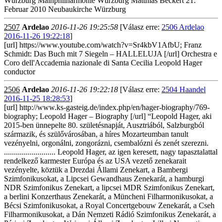
Würzburg Mainphilharmonie Würzburg Matthias Beckert 21.
Februar 2010 Neubaukirche Würzburg
2507
Ardelao
2016-11-26 19:25:58
[Válasz erre:
2506 Ardelao
2016-11-26 19:22:18
]
[url] https://www.youtube.com/watch?v=Sr4kbV1AfbU; Franz
Schmidt: Das Buch mit 7 Siegeln – HALLELUJA [/url] Orchestra e
Coro dell'Accademia nazionale di Santa Cecilia Leopold Hager
conductor
2506
Ardelao
2016-11-26 19:22:18
[Válasz erre:
2504 Haandel
2016-11-25 18:28:53
]
[url] http://www.ks-gasteig.de/index.php/en/hager-biography/769-
biography; Leopold Hager – Biography [/url] “Leopold Hager, aki
2015-ben ünnepelte 80. születésnapját, Ausztriából, Salzburgból
származik, és szülővárosában, a híres Mozarteumban tanult
vezényelni, orgonálni, zongorázni, csembalózni és zenét szerezni.
.......................... Leopold Hager, az igen keresett, nagy tapasztalattal
rendelkező karmester Európa és az USA vezető zenekarait
vezényelte, köztük a Drezdai Állami Zenekart, a Bambergi
Szimfonikusokat, a Lipcsei Gewandhaus Zenekarát, a hamburgi
NDR Szimfonikus Zenekart, a lipcsei MDR Szimfonikus Zenekart,
a berlini Konzerthaus Zenekarát, a Müncheni Filharmonikusokat, a
Bécsi Szimfonikusokat, a Royal Concertgebouw Zenekarát, a Cseh
Filharmonikusokat, a Dán Nemzeti Rádió Szimfonikus Zenekarát, a