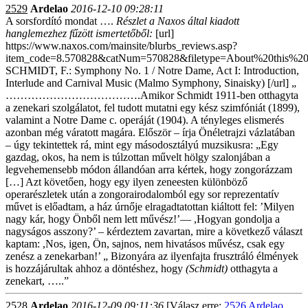
2529
Ardelao
2016-12-10 09:28:11
A sorsfordító mondat ….
Részlet a Naxos által kiadott
hanglemezhez fűzött ismertetőből:
[url]
https://www.naxos.com/mainsite/blurbs_reviews.asp?
item_code=8.570828&catNum=570828&filetype=About%20this%20
SCHMIDT, F.: Symphony No. 1 / Notre Dame, Act I: Introduction,
Interlude and Carnival Music (Malmo Symphony, Sinaisky) [/url] „
……………………………….Amikor Schmidt 1911-ben otthagyta
a zenekari szolgálatot, fel tudott mutatni egy kész szimfóniát (1899),
valamint a Notre Dame c. operáját (1904). A tényleges elismerés
azonban még váratott magára. Először – írja Önéletrajzi vázlatában
– úgy tekintettek rá, mint egy másodosztályú muzsikusra: „Egy
gazdag, okos, ha nem is túlzottan művelt hölgy szalonjában a
legvehemensebb módon állandóan arra kértek, hogy zongorázzam
[…] Azt követően, hogy egy ilyen zeneesten különböző
operarészletek után a zongorairodalomból egy sor reprezentatív
művet is előadtam, a ház úrnője elragadtatottan kiáltott fel: ’Milyen
nagy kár, hogy Önből nem lett művész!’— ,Hogyan gondolja a
nagyságos asszony?’ – kérdeztem zavartan, mire a következő választ
kaptam: ,Nos, igen, Ön, sajnos, nem hivatásos művész, csak egy
zenész a zenekarban!’ „ Bizonyára az ilyenfajta frusztráló élmények
is hozzájárultak ahhoz a döntéshez, hogy
(Schmidt)
otthagyta a
zenekart, …..”
2528
Ardelao
2016-12-09 09:11:36
[Válasz erre:
2526 Ardelao