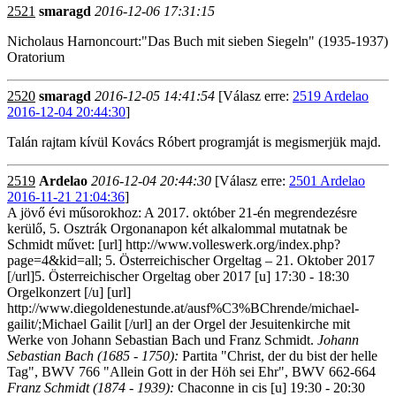
2521
smaragd
2016-12-06 17:31:15
Nicholaus Harnoncourt:"Das Buch mit sieben Siegeln" (1935-1937)
Oratorium
2520
smaragd
2016-12-05 14:41:54
[Válasz erre:
2519 Ardelao
2016-12-04 20:44:30
]
Talán rajtam kívül Kovács Róbert programját is megismerjük majd.
2519
Ardelao
2016-12-04 20:44:30
[Válasz erre:
2501 Ardelao
2016-11-21 21:04:36
]
A jövő évi műsorokhoz: A 2017. október 21-én megrendezésre
kerülő, 5. Osztrák Orgonanapon két alkalommal mutatnak be
Schmidt művet: [url] http://www.volleswerk.org/index.php?
page=4&kid=all; 5. Österreichischer Orgeltag – 21. Oktober 2017
[/url]5. Österreichischer Orgeltag ober 2017 [u] 17:30 - 18:30
Orgelkonzert [/u] [url]
http://www.diegoldenestunde.at/ausf%C3%BChrende/michael-
gailit/;Michael Gailit [/url] an der Orgel der Jesuitenkirche mit
Werke von Johann Sebastian Bach und Franz Schmidt.
Johann
Sebastian Bach (1685 - 1750):
Partita "Christ, der du bist der helle
Tag", BWV 766 "Allein Gott in der Höh sei Ehr", BWV 662-664
Franz Schmidt (1874 - 1939):
Chaconne in cis [u] 19:30 - 20:30