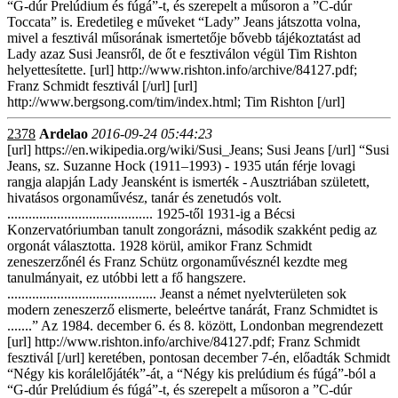
“G-dúr Prelúdium és fúgá”-t, és szerepelt a műsoron a ”C-dúr
Toccata” is. Eredetileg e műveket “Lady” Jeans játszotta volna,
mivel a fesztivál műsorának ismertetője bővebb tájékoztatást ad
Lady azaz Susi Jeansről, de őt e fesztiválon végül Tim Rishton
helyettesítette. [url] http://www.rishton.info/archive/84127.pdf;
Franz Schmidt fesztivál [/url] [url]
http://www.bergsong.com/tim/index.html; Tim Rishton [/url]
2378
Ardelao
2016-09-24 05:44:23
[url] https://en.wikipedia.org/wiki/Susi_Jeans; Susi Jeans [/url] “Susi
Jeans, sz. Suzanne Hock (1911–1993) - 1935 után férje lovagi
rangja alapján Lady Jeansként is ismerték - Ausztriában született,
hivatásos orgonaművész, tanár és zenetudós volt.
......................................... 1925-től 1931-ig a Bécsi
Konzervatóriumban tanult zongorázni, második szakként pedig az
orgonát választotta. 1928 körül, amikor Franz Schmidt
zeneszerzőnél és Franz Schütz orgonaművésznél kezdte meg
tanulmányait, ez utóbbi lett a fő hangszere.
.......................................... Jeanst a német nyelvterületen sok
modern zeneszerző elismerte, beleértve tanárát, Franz Schmidtet is
.......” Az 1984. december 6. és 8. között, Londonban megrendezett
[url] http://www.rishton.info/archive/84127.pdf; Franz Schmidt
fesztivál [/url] keretében, pontosan december 7-én, előadták Schmidt
“Négy kis korálelőjáték”-át, a “Négy kis prelúdium és fúgá”-ból a
“G-dúr Prelúdium és fúgá”-t, és szerepelt a műsoron a ”C-dúr