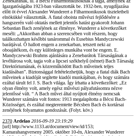
Zenekarának, ill. a Bécsi Filharmonikusoknak a tagja, amelynek az
Igazgatóságába 1923-ban választották be. 1932-ben, nyugdíjazása
előtt öt évvel Alexander Wunderert a Filharmonikusok tiszteletbeli
elnökükké választották. A fiatal oboista művészi fejlődésére a
hangszerén való oktatás mellett jelentős hatást gyakorolt Johann
Sebastian Bach zenéjének az élménye. Wunderer a következőket
meséli: „Akkoriban abban a szerencsében volt részem, hogy
találkozhattam későbbi tanárommal és Eusebius Mandyczewski
barátjával. Ő hallott engem a zenekarban, tetszett neki az
oboajátékom, és egy különleges munkába vont be engem. E.
Mandyczewski Brahms ajánlására a Zenebarátok Társaságának a
levéltárosa volt, tagja volt a lipcsei székhelyű (német) Bach Társaság
Direktóriumának, és közreműködött Bach műveinek teljes
kiadásában”. Biztonsággal feltételezhetjük, hogy a fiatal diák Bach
műveinek a kiadóját segítette kiadói munkájában, és hogy számára
ezáltal tárult fel J. S. Bach világa. Így írhatta a következőket: „Ez
olyan élmény volt, amely egész művészi pályafutásomra nézve
jelentőssé vált. “ A Bach művei által nyújtott élmény nemcsak
Wunderer számára volt fontos: 1913 megalapította a Bécsi Bach-
Közösséget, és ezáltal megteremtette Bécsben Bach és kortársai
zenéjének folyamatos gondozását. (Folyt. köv.)
2370
Ardelao
2016-09-19 23:19:29
[url] http://www.1133.at/document/view/id/153;
Kamarahangverseny 2005. október 10-én, Alexander Wunderer