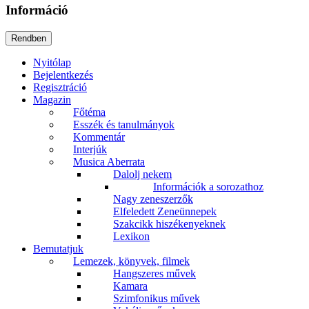
Információ
Nyitólap
Bejelentkezés
Regisztráció
Magazin
Főtéma
Esszék és tanulmányok
Kommentár
Interjúk
Musica Aberrata
Dalolj nekem
Információk a sorozathoz
Nagy zeneszerzők
Elfeledett Zeneünnepek
Szakcikk hiszékenyeknek
Lexikon
Bemutatjuk
Lemezek, könyvek, filmek
Hangszeres művek
Kamara
Szimfonikus művek