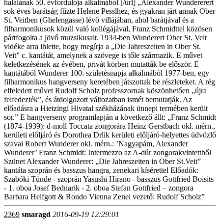
halálának 50. évfordulója alkalmából [/url] „Alexander Wundererert
sok éves barátság fűzte Helene Pesslhez, és gyakran járt annak Ober
St. Veitben (Ghelengasse) lévő villájában, ahol barátjával és a
filharmonikusok közül való kollégájával, Franz Schmidttel közösen
pártfogolta a jövő muzsikusait. 1934-ben Wunderert Ober St. Veit
vidéke arra ihlette, hogy megírja a „Die Jahreszeiten in Ober St.
Veit” c. kantátát, amelynek a szövege is tőle származik. E művet
keletkezésének az évében, privát körben mutatták be először. E
kantátából Wunderer 100. születésnapja alkalmából 1977-ben, egy
filharmonikus hangverseny keretében játszottak be részleteket. A rég
elfeledett művet Rudolf Scholz professzornak köszönhetően „újra
felfedezték”, és átdolgozott változatban ismét bemutatják. Az
előadásra a Hietzingi Hivatal székházának ünnepi termében került
sor.” E hangverseny programlapján a következő állt: „Franz Schmidt
(1874-1939): d-moll Toccata zongorára Heinz Gerstbach okl. mérn.,
kerületi előljáró és Dorothea Drlik kerületi előljáró-helyettes üdvözlő
szavai Robert Wunderer okl. mérn.: ’Nagyapám, Alexander
Wunderer’ Franz Schmidt: Intermezzo az A-dúr zongorakvintettből
Szünet Alexander Wunderer: „Die Jahreszeiten in Ober St.Veit”
kantáta szoprán és basszus hangra, zenekari kísérettel Előadók:
Szabóki Tünde - szoprán Yasushi Hirano - basszus Gottfried Boisits
- 1. oboa Josef Bednarik - 2. oboa Stefan Gottfried – zongora
Barbara Helfgott & Rondo Vienna Zenei vezető: Rudolf Scholz”
2369
smaragd
2016-09-19 12:29:01