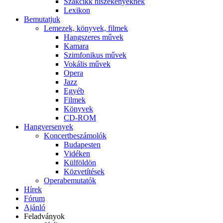
Szakcikk hiszékenyeknek
Lexikon
Bemutatjuk
Lemezek, könyvek, filmek
Hangszeres művek
Kamara
Szimfonikus művek
Vokális művek
Opera
Jazz
Egyéb
Filmek
Könyvek
CD-ROM
Hangversenyek
Koncertbeszámolók
Budapesten
Vidéken
Külföldön
Közvetítések
Operabemutatók
Hírek
Fórum
Ajánló
Feladványok