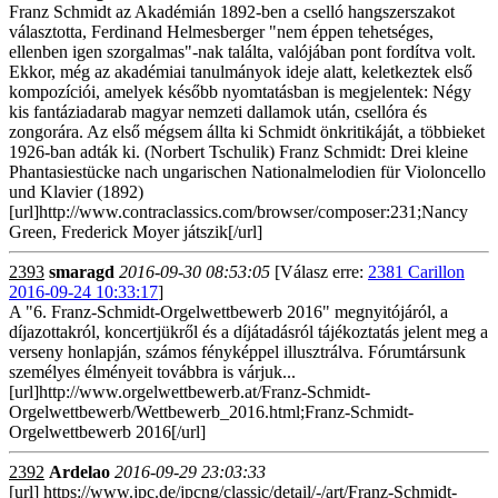
Franz Schmidt az Akadémián 1892-ben a cselló hangszerszakot
választotta, Ferdinand Helmesberger "nem éppen tehetséges,
ellenben igen szorgalmas"-nak találta, valójában pont fordítva volt.
Ekkor, még az akadémiai tanulmányok ideje alatt, keletkeztek első
kompozíciói, amelyek később nyomtatásban is megjelentek: Négy
kis fantáziadarab magyar nemzeti dallamok után, csellóra és
zongorára. Az első mégsem állta ki Schmidt önkritikáját, a többieket
1926-ban adták ki. (Norbert Tschulik) Franz Schmidt: Drei kleine
Phantasiestücke nach ungarischen Nationalmelodien für Violoncello
und Klavier (1892)
[url]http://www.contraclassics.com/browser/composer:231;Nancy
Green, Frederick Moyer játszik[/url]
2393
smaragd
2016-09-30 08:53:05
[Válasz erre:
2381 Carillon
2016-09-24 10:33:17
]
A "6. Franz-Schmidt-Orgelwettbewerb 2016" megnyitójáról, a
díjazottakról, koncertjükről és a díjátadásról tájékoztatás jelent meg a
verseny honlapján, számos fényképpel illusztrálva. Fórumtársunk
személyes élményeit továbbra is várjuk...
[url]http://www.orgelwettbewerb.at/Franz-Schmidt-
Orgelwettbewerb/Wettbewerb_2016.html;Franz-Schmidt-
Orgelwettbewerb 2016[/url]
2392
Ardelao
2016-09-29 23:03:33
[url] https://www.jpc.de/jpcng/classic/detail/-/art/Franz-Schmidt-