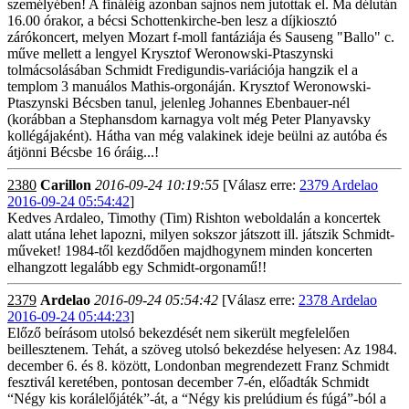
személyében! A fináléig azonban sajnos nem jutottak el. Ma délután
16.00 órakor, a bécsi Schottenkirche-ben lesz a díjkiosztó
zárókoncert, melyen Mozart f-moll fantáziája és Sauseng "Ballo" c.
műve mellett a lengyel Krysztof Weronowski-Ptaszynski
tolmácsolásában Schmidt Fredigundis-variációja hangzik el a
templom 3 manuálos Mathis-orgonáján. Krysztof Weronowski-
Ptaszynski Bécsben tanul, jelenleg Johannes Ebenbauer-nél
(korábban a Stephansdom karnagya volt még Peter Planyavsky
kollégájaként). Hátha van még valakinek ideje beülni az autóba és
átjönni Bécsbe 16 óráig...!
2380
Carillon
2016-09-24 10:19:55
[Válasz erre:
2379 Ardelao
2016-09-24 05:54:42
]
Kedves Ardaleo, Timothy (Tim) Rishton weboldalán a koncertek
alatt utána lehet lapozni, milyen sokszor játszott ill. játszik Schmidt-
műveket! 1984-től kezdődően majdhogynem minden koncerten
elhangzott legalább egy Schmidt-orgonamű!!
2379
Ardelao
2016-09-24 05:54:42
[Válasz erre:
2378 Ardelao
2016-09-24 05:44:23
]
Előző beírásom utolsó bekezdését nem sikerült megfelelően
beillesztenem. Tehát, a szöveg utolsó bekezdése helyesen: Az 1984.
december 6. és 8. között, Londonban megrendezett Franz Schmidt
fesztivál keretében, pontosan december 7-én, előadták Schmidt
“Négy kis korálelőjáték”-át, a “Négy kis prelúdium és fúgá”-ból a