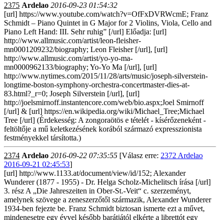
2375
Ardelao
2016-09-23 01:54:32
[url] https://www.youtube.com/watch?v=OfFxDVRWcmE; Franz
Schmidt – Piano Quintet in G Major for 2 Violins, Viola, Cello and
Piano Left Hand: III. Sehr ruhig” [/url] Előadja: [url]
http://www.allmusic.com/artist/leon-fleisher-
mn0001209232/biography; Leon Fleisher [/url], [url]
http://www.allmusic.com/artist/yo-yo-ma-
mn0000962133/biography; Yo-Yo Ma [/url], [url]
http://www.nytimes.com/2015/11/28/arts/music/joseph-silverstein-
longtime-boston-symphony-orchestra-concertmaster-dies-at-
83.html?_r=0; Joseph Silverstein [/url], [url]
http://joelsmirnoff.instantencore.com/web/bio.aspx;Joel Smirnoff
[/url] & [url] https://en.wikipedia.org/wiki/Michael_Tree;Michael
Tree [/url] (Érdekesség: A zongoraötös e tételét - kísérőzeneként -
feltöltője a mű keletkezésének korából származó expresszionista
festményekkel társította.)
2374
Ardelao
2016-09-22 07:35:55
[Válasz erre:
2372 Ardelao
2016-09-21 02:45:53
]
[url] http://www.1133.at/document/view/id/152; Alexander
Wunderer (1877 - 1955) - Dr. Helga Scholz-Michelitsch írása [/url]
3. rész A „Die Jahreszeiten in Ober-St.-Veit“ c. szerzeményt,
amelynek szövege a zeneszerzőtől származik, Alexander Wunderer
1934-ben fejezte be. Franz Schmidt biztosan ismerte ezt a művet,
mindenesetre egy évvel később barátjától elkérte a librettót egy