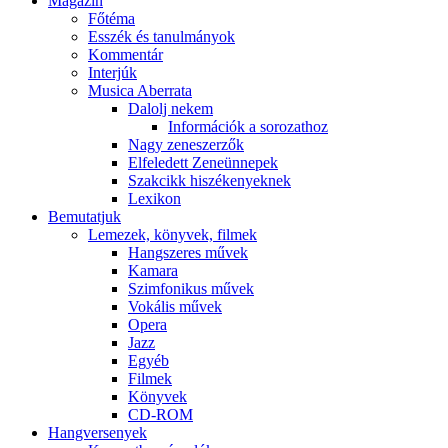
Magazin
Főtéma
Esszék és tanulmányok
Kommentár
Interjúk
Musica Aberrata
Dalolj nekem
Információk a sorozathoz
Nagy zeneszerzők
Elfeledett Zeneünnepek
Szakcikk hiszékenyeknek
Lexikon
Bemutatjuk
Lemezek, könyvek, filmek
Hangszeres művek
Kamara
Szimfonikus művek
Vokális művek
Opera
Jazz
Egyéb
Filmek
Könyvek
CD-ROM
Hangversenyek