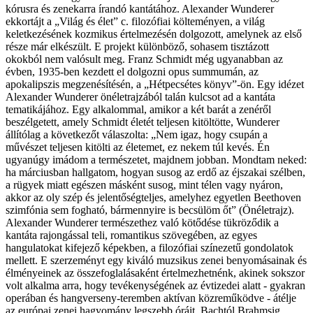
kórusra és zenekarra írandó kantátához. Alexander Wunderer
ekkortájt a „Világ és élet” c. filozófiai költeményen, a világ
keletkezésének kozmikus értelmezésén dolgozott, amelynek az első
része már elkészült. E projekt különböző, sohasem tisztázott
okokból nem valósult meg. Franz Schmidt még ugyanabban az
évben, 1935-ben kezdett el dolgozni opus summumán, az
apokalipszis megzenésítésén, a „Hétpecsétes könyv”-ön. Egy idézet
Alexander Wunderer önéletrajzából talán kulcsot ad a kantáta
tematikájához. Egy alkalommal, amikor a két barát a zenéről
beszélgetett, amely Schmidt életét teljesen kitöltötte, Wunderer
állítólag a következőt válaszolta: „Nem igaz, hogy csupán a
művészet teljesen kitölti az életemet, ez nekem túl kevés. Én
ugyanúgy imádom a természetet, majdnem jobban. Mondtam neked:
ha márciusban hallgatom, hogyan susog az erdő az éjszakai szélben,
a rügyek miatt egészen másként susog, mint télen vagy nyáron,
akkor az oly szép és jelentőségteljes, amelyhez egyetlen Beethoven
szimfónia sem fogható, bármennyire is becsülöm őt” (Önéletrajz).
Alexander Wunderer természethez való kötődése tükröződik a
kantáta rajongással teli, romantikus szövegében, az egyes
hangulatokat kifejező képekben, a filozófiai színezetű gondolatok
mellett. E szerzeményt egy kiváló muzsikus zenei benyomásainak és
élményeinek az összefoglalásaként értelmezhetnénk, akinek sokszor
volt alkalma arra, hogy tevékenységének az évtizedei alatt - gyakran
operában és hangverseny-teremben aktívan közreműködve - átélje
az európai zenei hagyomány legszebb óráit. Bachtól Brahmsig,