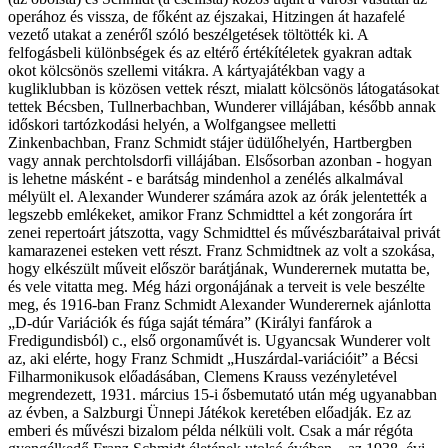
operához és vissza, de főként az éjszakai, Hitzingen át hazafelé
vezető utakat a zenéről szóló beszélgetések töltötték ki. A
felfogásbeli különbségek és az eltérő értékítéletek gyakran adtak
okot kölcsönös szellemi vitákra. A kártyajátékban vagy a
kugliklubban is közösen vettek részt, mialatt kölcsönös látogatásokat
tettek Bécsben, Tullnerbachban, Wunderer villájában, később annak
időskori tartózkodási helyén, a Wolfgangsee melletti
Zinkenbachban, Franz Schmidt stájer üdülőhelyén, Hartbergben
vagy annak perchtolsdorfi villájában. Elsősorban azonban - hogyan
is lehetne másként - e barátság mindenhol a zenélés alkalmával
mélyült el. Alexander Wunderer számára azok az órák jelentették a
legszebb emlékeket, amikor Franz Schmidttel a két zongorára írt
zenei repertoárt játszotta, vagy Schmidttel és művészbarátaival privát
kamarazenei esteken vett részt. Franz Schmidtnek az volt a szokása,
hogy elkészült műveit először barátjának, Wunderernek mutatta be,
és vele vitatta meg. Még házi orgonájának a terveit is vele beszélte
meg, és 1916-ban Franz Schmidt Alexander Wunderernek ajánlotta
„D-dúr Variációk és fúga saját témára” (Királyi fanfárok a
Fredigundisból) c., első orgonaművét is. Ugyancsak Wunderer volt
az, aki elérte, hogy Franz Schmidt „Huszárdal-variációit” a Bécsi
Filharmonikusok előadásában, Clemens Krauss vezényletével
megrendezett, 1931. március 15-i ősbemutató után még ugyanabban
az évben, a Salzburgi Ünnepi Játékok keretében előadják. Ez az
emberi és művészi bizalom példa nélküli volt. Csak a már régóta