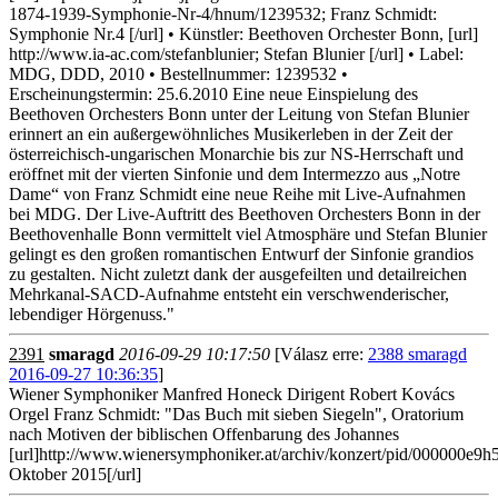
1874-1939-Symphonie-Nr-4/hnum/1239532; Franz Schmidt:
Symphonie Nr.4 [/url] • Künstler: Beethoven Orchester Bonn, [url]
http://www.ia-ac.com/stefanblunier; Stefan Blunier [/url] • Label:
MDG, DDD, 2010 • Bestellnummer: 1239532 •
Erscheinungstermin: 25.6.2010 Eine neue Einspielung des
Beethoven Orchesters Bonn unter der Leitung von Stefan Blunier
erinnert an ein außergewöhnliches Musikerleben in der Zeit der
österreichisch-ungarischen Monarchie bis zur NS-Herrschaft und
eröffnet mit der vierten Sinfonie und dem Intermezzo aus „Notre
Dame“ von Franz Schmidt eine neue Reihe mit Live-Aufnahmen
bei MDG. Der Live-Auftritt des Beethoven Orchesters Bonn in der
Beethovenhalle Bonn vermittelt viel Atmosphäre und Stefan Blunier
gelingt es den großen romantischen Entwurf der Sinfonie grandios
zu gestalten. Nicht zuletzt dank der ausgefeilten und detailreichen
Mehrkanal-SACD-Aufnahme entsteht ein verschwenderischer,
lebendiger Hörgenuss."
2391
smaragd
2016-09-29 10:17:50
[Válasz erre:
2388 smaragd
2016-09-27 10:36:35
]
Wiener Symphoniker Manfred Honeck Dirigent Robert Kovács
Orgel Franz Schmidt: "Das Buch mit sieben Siegeln", Oratorium
nach Motiven der biblischen Offenbarung des Johannes
[url]http://www.wienersymphoniker.at/archiv/konzert/pid/000000e9
Oktober 2015[/url]