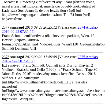
Toccata” is. Eredetileg e műveket “Lady” Jeans játszotta volna,
mivel a fesztivál műsorának ismertetője bővebb tájékoztatást ad
Lady azaz Susi Jeansről, de őt e fesztiválon végül [url]
http://www.bergsong.com/tim/index.html;Tim Rishton [/url]
helyettesítette.
2377
smaragd
2016-09-23 20:25:12
[Válasz erre:
2374 Ardelao
2016-09-22 07:35:55
]
Franz Schmidt emlékműve a róla elnevezett parkban, Wien, 13
Bezirk: [url]http://austria-
forum.org/af/Bilder_und_Videos/Bilder_Wien/1130_Gedenktafeln/66
Schmidt Denkmal[/url]
2376
smaragd
2016-09-23 17:59:59
[Válasz erre:
2375 Ardelao
2016-09-23 01:54:32
]
Ezt a művet - Franz Schmidt: Quintett in G-Dur für Klavier, 2
Violinen, Bratsche und Cello (1926) - a "Franz Schmidt Tage 30
Jahre -Herbst 2016" rendezvénysorozat keretében Bécsbe 2016.
október 31-én hallhatjuk:
[url]http://www.bluethner.at/konzerte/detail/21; a részletes
műsor[/url]
[url]http://www.veranstaltungsraum.at/veranstaltungsraum/beschreib
id=981&%20Haus%20der%20Ingenieure%20&%20Wien;Haus der
Ingenieure, Wien[/url]