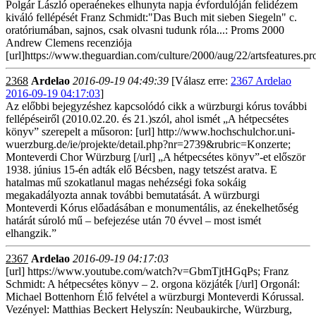
Polgár László operaénekes elhunyta napja évfordulóján felidézem
kiváló fellépését Franz Schmidt:"Das Buch mit sieben Siegeln" c.
oratóriumában, sajnos, csak olvasni tudunk róla...: Proms 2000
Andrew Clemens recenziója
[url]https://www.theguardian.com/culture/2000/aug/22/artsfeatures.p
2368
Ardelao
2016-09-19 04:49:39
[Válasz erre:
2367 Ardelao
2016-09-19 04:17:03
]
Az előbbi bejegyzéshez kapcsolódó cikk a würzburgi kórus további
fellépéseiről (2010.02.20. és 21.)szól, ahol ismét „A hétpecsétes
könyv” szerepelt a műsoron: [url] http://www.hochschulchor.uni-
wuerzburg.de/ie/projekte/detail.php?nr=2739&rubric=Konzerte;
Monteverdi Chor Würzburg [/url] „A hétpecsétes könyv”-et először
1938. június 15-én adták elő Bécsben, nagy tetszést aratva. E
hatalmas mű szokatlanul magas nehézségi foka sokáig
megakadályozta annak további bemutatását. A würzburgi
Monteverdi Kórus előadásában e monumentális, az énekelhetőség
határát súroló mű – befejezése után 70 évvel – most ismét
elhangzik.”
2367
Ardelao
2016-09-19 04:17:03
[url] https://www.youtube.com/watch?v=GbmTjtHGqPs; Franz
Schmidt: A hétpecsétes könyv – 2. orgona közjáték [/url] Orgonál:
Michael Bottenhorn Élő felvétel a würzburgi Monteverdi Kórussal.
Vezényel: Matthias Beckert Helyszín: Neubaukirche, Würzburg,