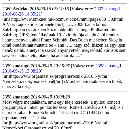
2360
Ardelao
2016-09-16 05:21:16
[Válasz erre:
2307 smaragd
2016-08-26 14:35:21
]
[url] http://www.bmknet.hu/kozmuv-cdk/8/html/pages/50_30.html;
A Vass Lajos kórus története [/url] „…. 2008-ban a kórus
Salzburgban és Linzben közreműködött a Junge Philharmonie
Salzburg (JPS) fennállásának 10. évfordulója alkalmából rendezett
hangversenyen, ahol Franz Schmidt: Das Buch mit sieben Siegeln
című oratóriumát mutatta be – ami ….. nagy szó, hiszen ez egy igen
nehéz darab, amelyet a szerző anyanyelvén megszólaló kórusok sem
szívesen adnak elő, pláne, ha amatőrök. …”
2359
smaragd
2016-09-15 20:35:07
[Válasz erre:
2358 smaragd
2016-09-15 13:08:29
]
[url]http://www.organfest.sk/program/rocnik-2016;Nyitrai
Nemzetközi Orgonafesztivál[/url] (Most vettem csak észre a hibát,
elnézést kérek.)
2358
smaragd
2016-09-15 13:08:29
Most végre megtaláltam, amit egy ideje keresek, a nyitrai koncert
programját, a linken pontos leírással. Robert Kovács 2016. május 1-
én műsorában Franz Schmidt : "Toccata in C" (1924) című
orgonaművét is játszotta.
[url]http://www.organfest.sk/program/rocnik-2016;Nyitrai
Nemezközi Orgonafesztivál 2016[/url]