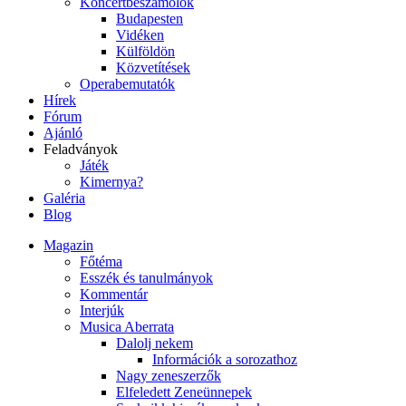
Koncertbeszámolók
Budapesten
Vidéken
Külföldön
Közvetítések
Operabemutatók
Hírek
Fórum
Ajánló
Feladványok
Játék
Kimernya?
Galéria
Blog
Magazin
Főtéma
Esszék és tanulmányok
Kommentár
Interjúk
Musica Aberrata
Dalolj nekem
Információk a sorozathoz
Nagy zeneszerzők
Elfeledett Zeneünnepek