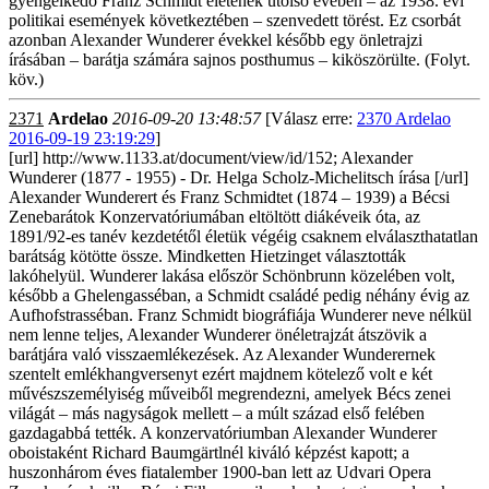
gyengélkedő Franz Schmidt életének utolsó évében – az 1938. évi
politikai események következtében – szenvedett törést. Ez csorbát
azonban Alexander Wunderer évekkel később egy önletrajzi
írásában – barátja számára sajnos posthumus – kiköszörülte. (Folyt.
köv.)
2371
Ardelao
2016-09-20 13:48:57
[Válasz erre:
2370 Ardelao
2016-09-19 23:19:29
]
[url] http://www.1133.at/document/view/id/152; Alexander
Wunderer (1877 - 1955) - Dr. Helga Scholz-Michelitsch írása [/url]
Alexander Wunderert és Franz Schmidtet (1874 – 1939) a Bécsi
Zenebarátok Konzervatóriumában eltöltött diákéveik óta, az
1891/92-es tanév kezdetétől életük végéig csaknem elválaszthatatlan
barátság kötötte össze. Mindketten Hietzinget választották
lakóhelyül. Wunderer lakása először Schönbrunn közelében volt,
később a Ghelengasséban, a Schmidt családé pedig néhány évig az
Aufhofstrasséban. Franz Schmidt biográfiája Wunderer neve nélkül
nem lenne teljes, Alexander Wunderer önéletrajzát átszövik a
barátjára való visszaemlékezések. Az Alexander Wunderernek
szentelt emlékhangversenyt ezért majdnem kötelező volt e két
művészszemélyiség műveiből megrendezni, amelyek Bécs zenei
világát – más nagyságok mellett – a múlt század első felében
gazdagabbá tették. A konzervatóriumban Alexander Wunderer
oboistaként Richard Baumgärtlnél kiváló képzést kapott; a
huszonhárom éves fiatalember 1900-ban lett az Udvari Opera