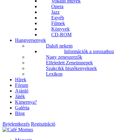
Vokális művek
Opera
Jazz
Egyéb
Filmek
Könyvek
CD-ROM
Hangversenyek
Dalolj nekem
Információk a sorozathoz
Nagy zeneszerzők
Elfeledett Zeneünnepek
Szakcikk hiszékenyeknek
Lexikon
Hírek
Fórum
Ajánló
Játék
Kimernya?
Galéria
Blog
Bejelentkezés
Regisztráció