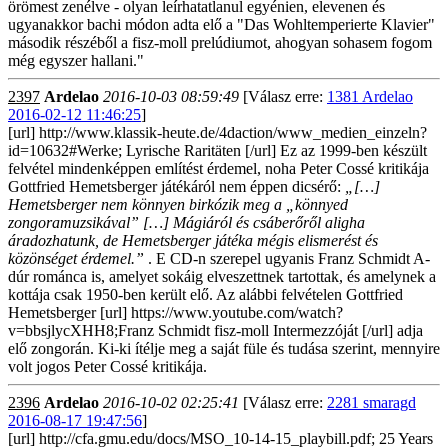
örömest zenélve - olyan leírhatatlanul egyénien, elevenen és
ugyanakkor bachi módon adta elő a "Das Wohltemperierte Klavier"
második részéből a fisz-moll prelúdiumot, ahogyan sohasem fogom
még egyszer hallani."
2397
Ardelao
2016-10-03 08:59:49
[Válasz erre:
1381 Ardelao
2016-02-12 11:46:25
]
[url] http://www.klassik-heute.de/4daction/www_medien_einzeln?
id=10632#Werke; Lyrische Raritäten [/url] Ez az 1999-ben készült
felvétel mindenképpen említést érdemel, noha Peter Cossé kritikája
Gottfried Hemetsberger játékáról nem éppen dicsérő:
„[…]
Hemetsberger nem könnyen birkózik meg a „könnyed
zongoramuzsikával” […] Mágiáról és csáberőről aligha
áradozhatunk, de Hemetsberger játéka mégis elismerést és
közönséget érdemel.”
. E CD-n szerepel ugyanis Franz Schmidt A-
dúr románca is, amelyet sokáig elveszettnek tartottak, és amelynek a
kottája csak 1950-ben került elő. Az alábbi felvételen Gottfried
Hemetsberger [url] https://www.youtube.com/watch?
v=bbsjlycXHH8;Franz Schmidt fisz-moll Intermezzóját [/url] adja
elő zongorán. Ki-ki ítélje meg a saját füle és tudása szerint, mennyire
volt jogos Peter Cossé kritikája.
2396
Ardelao
2016-10-02 02:25:41
[Válasz erre:
2281 smaragd
2016-08-17 19:47:56
]
[url] http://cfa.gmu.edu/docs/MSO_10-14-15_playbill.pdf; 25 Years