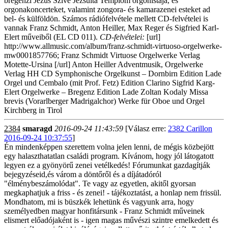
bregenzi Jézus Szíve Jezsuita Templom orgonistája, és
orgonakoncerteket, valamint zongora- és kamarazenei esteket ad
bel- és külföldön. Számos rádiófelvétele mellett CD-felvételei is
vannak Franz Schmidt, Anton Heiller, Max Reger és Sigfried Karl-
Elert műveiből (EL CD 011).
CD-felvételei:
[url]
http://www.allmusic.com/album/franz-schmidt-virtuoso-orgelwerke-
mw0001857766; Franz Schmidt Virtuose Orgelwerke Verlag
Motette-Ursina [/url] Anton Heiller Adventmusik, Orgelwerke
Verlag HH CD Symphonische Orgelkunst – Dornbirn Edition Lade
Orgel und Cembalo (mit Prof. Fetz) Edition Clarino Sigfrid Karg-
Elert Orgelwerke – Bregenz Edition Lade Zoltan Kodaly Missa
brevis (Vorarlberger Madrigalchor) Werke für Oboe und Orgel
Kirchberg in Tirol
2384
smaragd
2016-09-24 11:43:59
[Válasz erre:
2382 Carillon
2016-09-24 10:37:55
]
Én mindenképpen szerettem volna jelen lenni, de mégis közbejött
egy halaszthatatlan családi program. Kívánom, hogy jól látogatott
legyen ez a gyönyörű zenei vetélkedés! Fórumunkat gazdagítják
bejegyzéseid,és várom a döntőről és a díjátadóról
"élménybeszámolódat". Te vagy az egyetlen, akitől gyorsan
megkaphatjuk a friss - és zenei! - tájékoztatást, a honlap nem frissül.
Mondhatom, mi is büszkék lehetünk és vagyunk arra, hogy
személyedben magyar honfitársunk - Franz Schmidt műveinek
elismert előadójaként is - igen magas művészi szintre emelkedett és