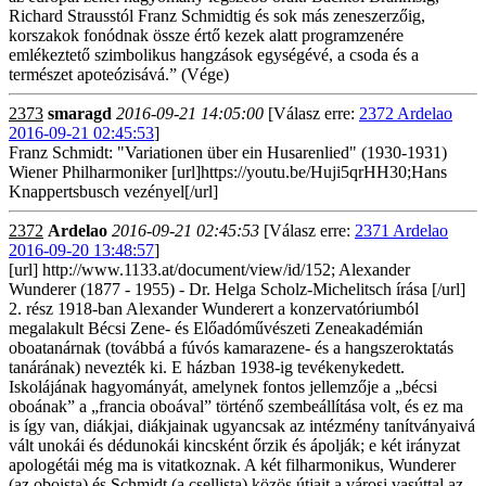
Richard Strausstól Franz Schmidtig és sok más zeneszerzőig,
korszakok fonódnak össze értő kezek alatt programzenére
emlékeztető szimbolikus hangzások egységévé, a csoda és a
természet apoteózisává.” (Vége)
2373
smaragd
2016-09-21 14:05:00
[Válasz erre:
2372 Ardelao
2016-09-21 02:45:53
]
Franz Schmidt: "Variationen über ein Husarenlied" (1930-1931)
Wiener Philharmoniker [url]https://youtu.be/Huji5qrHH30;Hans
Knappertsbusch vezényel[/url]
2372
Ardelao
2016-09-21 02:45:53
[Válasz erre:
2371 Ardelao
2016-09-20 13:48:57
]
[url] http://www.1133.at/document/view/id/152; Alexander
Wunderer (1877 - 1955) - Dr. Helga Scholz-Michelitsch írása [/url]
2. rész 1918-ban Alexander Wunderert a konzervatóriumból
megalakult Bécsi Zene- és Előadóművészeti Zeneakadémián
oboatanárnak (továbbá a fúvós kamarazene- és a hangszeroktatás
tanárának) nevezték ki. E házban 1938-ig tevékenykedett.
Iskolájának hagyományát, amelynek fontos jellemzője a „bécsi
oboának” a „francia oboával” történő szembeállítása volt, és ez ma
is így van, diákjai, diákjainak ugyancsak az intézmény tanítványaivá
vált unokái és dédunokái kincsként őrzik és ápolják; e két irányzat
apologétái még ma is vitatkoznak. A két filharmonikus, Wunderer
(az oboista) és Schmidt (a csellista) közös útjait a városi vasúttal az