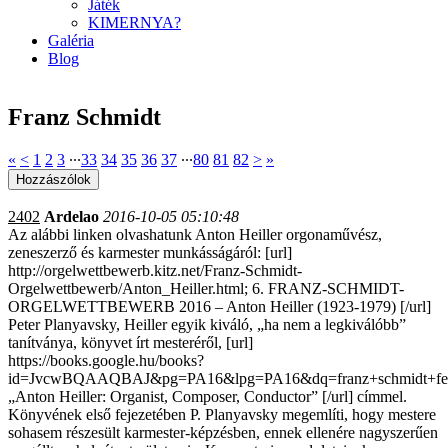
Játék
KIMERNYA?
Galéria
Blog
Franz Schmidt
«
<
1
2
3
∙∙∙
33
34
35
36
37
∙∙∙
80
81
82
>
»
2402
Ardelao
2016-10-05 05:10:48
Az alábbi linken olvashatunk Anton Heiller orgonaművész,
zeneszerző és karmester munkásságáról: [url]
http://orgelwettbewerb.kitz.net/Franz-Schmidt-
Orgelwettbewerb/Anton_Heiller.html; 6. FRANZ-SCHMIDT-
ORGELWETTBEWERB 2016 – Anton Heiller (1923-1979) [/url]
Peter Planyavsky, Heiller egyik kiváló, „ha nem a legkiválóbb”
tanítványa, könyvet írt mesteréről, [url]
https://books.google.hu/books?
id=JvcwBQAAQBAJ&pg=PA16&lpg=PA16&dq=franz+schmidt+fe
„Anton Heiller: Organist, Composer, Conductor” [/url] címmel.
Könyvének első fejezetében P. Planyavsky megemlíti, hogy mestere
sohasem részesült karmester-képzésben, ennek ellenére nagyszerűen