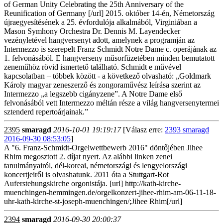
of German Unity Celebrating the 25th Anniversary of the
Reunification of Germany [/url] 2015. október 14-én, Németország
újraegyesítésének a 25. évfordulója alkalmából, Virginiában a
Mason Symhony Orchestra Dr. Dennis M. Layendecker
vezényletével hangversenyt adott, amelynek a programján az
Intermezzo is szerepelt Franz Schmidt Notre Dame c. operájának az
1. felvonásából. E hangverseny műsorfüzetében minden bemutatott
zeneműhöz rövid ismertető található. Schmidt e művével
kapcsolatban – többek között - a következő olvasható: „Goldmark
Károly magyar zeneszerző és zongoraművész leírása szerint az
Intermezzo „a legszebb cigányzene”. A Notre Dame első
felvonásából vett Intermezzo méltán része a világ hangversenytermei
sztenderd repertoárjainak.”
2395
smaragd
2016-10-01 19:19:17
[Válasz erre:
2393 smaragd
2016-09-30 08:53:05
]
A "6. Franz-Schmidt-Orgelwettbewerb 2016" döntőjében Jihee
Rhim megosztott 2. díjat nyert. Az alábbi linken zenei
tanulmányairól, dél-koreai, németországi és lengyelországi
koncertjeiről is olvashatunk. 2011 óta a Stuttgart-Rot
Auferstehungskirche orgonistája. [url] http://kath-kirche-
muenchingen-hemmingen.de/orgelkonzert-jihee-rhim-am-06-11-18-
uhr-kath-kirche-st-joseph-muenchingen/;Jihee Rhim[/url]
2394
smaragd
2016-09-30 20:00:37