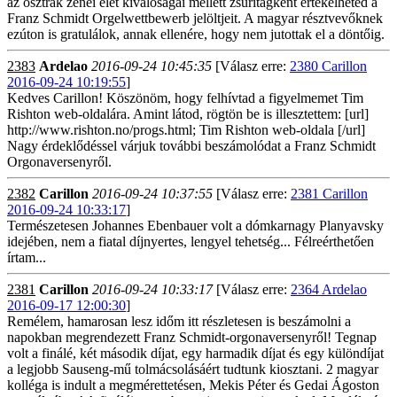
az osztrák zenei élet kiválóságai mellett zsűritagként értékelheted a
Franz Schmidt Orgelwettbewerb jelöltjeit. A magyar résztvevőknek
ezúton is gratulálok, annak ellenére, hogy nem jutottak el a döntőig.
2383
Ardelao
2016-09-24 10:45:35
[Válasz erre:
2380 Carillon
2016-09-24 10:19:55
]
Kedves Carillon! Köszönöm, hogy felhívtad a figyelmemet Tim
Rishton web-oldalára. Amint látod, rögtön be is illesztettem: [url]
http://www.rishton.no/progs.html; Tim Rishton web-oldala [/url]
Nagy érdeklődéssel várjuk további beszámolódat a Franz Schmidt
Orgonaversenyről.
2382
Carillon
2016-09-24 10:37:55
[Válasz erre:
2381 Carillon
2016-09-24 10:33:17
]
Természetesen Johannes Ebenbauer volt a dómkarnagy Planyavsky
idejében, nem a fiatal díjnyertes, lengyel tehetség... Félreérthetően
írtam...
2381
Carillon
2016-09-24 10:33:17
[Válasz erre:
2364 Ardelao
2016-09-17 12:00:30
]
Remélem, hamarosan lesz időm itt részletesen is beszámolni a
napokban megrendezett Franz Schmidt-orgonaversenyről! Tegnap
volt a finálé, két második díjat, egy harmadik díjat és egy különdíjat
a legjobb Sauseng-mű tolmácsolásáért tudtunk kiosztani. 2 magyar
kolléga is indult a megmérettetésen, Mekis Péter és Gedai Ágoston