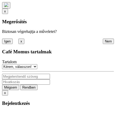
x
Megerősítés
Biztosan végrehajtja a műveletet?
x
Café Momus tartalmak
Tartalom
Mégsem
Rendben
x
Bejelentkezés