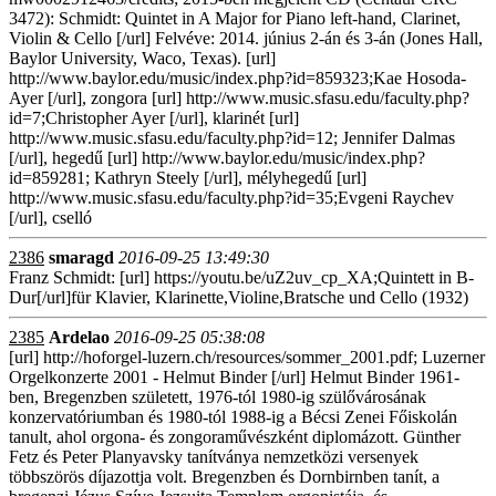
3472): Schmidt: Quintet in A Major for Piano left-hand, Clarinet,
Violin & Cello [/url] Felvéve: 2014. június 2-án és 3-án (Jones Hall,
Baylor University, Waco, Texas). [url]
http://www.baylor.edu/music/index.php?id=859323;Kae Hosoda-
Ayer [/url], zongora [url] http://www.music.sfasu.edu/faculty.php?
id=7;Christopher Ayer [/url], klarinét [url]
http://www.music.sfasu.edu/faculty.php?id=12; Jennifer Dalmas
[/url], hegedű [url] http://www.baylor.edu/music/index.php?
id=859281; Kathryn Steely [/url], mélyhegedű [url]
http://www.music.sfasu.edu/faculty.php?id=35;Evgeni Raychev
[/url], cselló
2386
smaragd
2016-09-25 13:49:30
Franz Schmidt: [url] https://youtu.be/uZ2uv_cp_XA;Quintett in B-
Dur[/url]für Klavier, Klarinette,Violine,Bratsche und Cello (1932)
2385
Ardelao
2016-09-25 05:38:08
[url] http://hoforgel-luzern.ch/resources/sommer_2001.pdf; Luzerner
Orgelkonzerte 2001 - Helmut Binder [/url] Helmut Binder 1961-
ben, Bregenzben született, 1976-tól 1980-ig szülővárosának
konzervatóriumban és 1980-tól 1988-ig a Bécsi Zenei Főiskolán
tanult, ahol orgona- és zongoraművészként diplomázott. Günther
Fetz és Peter Planyavsky tanítványa nemzetközi versenyek
többszörös díjazottja volt. Bregenzben és Dornbirnben tanít, a