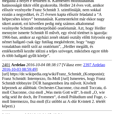
megállta a helyét e területen is. Karmesteri mozdulatainak
hatásosságát tükör előtt gyakorolta. Heiller 24 éves volt, amikor
először vezényelte Franz Schmidt 3. szimfóniáját, nem sokkal
ezután a negyediket, és 25 évesen kapta először feladatul a “A
hétpecsétes könyv” bemutatását. Karmesterként már ekkor nagy
sikert aratott, ezt követően pedig még számos alkalommal
vezényelte Schmidt emberpróbáló oratóriumát. Azt, hogy Heiller
mennyire ismerte Schmidt fő művét, egy rövid történet is igazolja:
1966-ban, amikor az egyházi zenét oktató osztály előtti folyosón egy
német hallgató csak úgy futólag megkérdezte, hogy “nagy
vonalakban miről szól az oratórium”, „Heiller megállt, és
emlékezetből kezdte idézni a teljes szöveget, miközben egyre több
és több hallgató gyűlt köréje”.
2401
Ardelao
2016-10-04 08:38:17
[Válasz erre:
2397 Ardelao
2016-10-03 08:59:49
]
[url] https://de.wikipedia.org/wiki/Franz_Schmidt_(Komponist);
Franz Schmidt: Intermezzo, fis-Moll [/url] Ismeretes, hogy Franz
Schmidt többnyire DÚR hangnemben írta műveit. Kivételt
képeznek az alábbiak: Orchester-Chaconne, cisz-moll Toccata, d-
moll Chaconne, cisz-moll „Was mein Gott will“, h-moll „O, wie
selig seid ihr doch, ihr Frommen“, d-moll Präludium und Fuge, c-
moll Intermezzo, fisz-moll (Ez utóbbi az A-dúr Kvintett 2. tételét
képezi.)