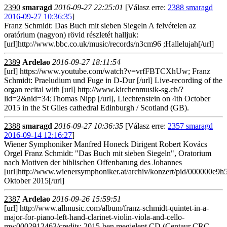
2390
smaragd
2016-09-27 22:25:01
[Válasz erre:
2388 smaragd
2016-09-27 10:36:35
]
Franz Schmidt: Das Buch mit sieben Siegeln A felvételen az
oratórium (nagyon) rövid részletét halljuk:
[url]http://www.bbc.co.uk/music/records/n3cm96 ;Hallelujah[/url]
2389
Ardelao
2016-09-27 18:11:54
[url] https://www.youtube.com/watch?v=vrfFBTCXhUw; Franz
Schmidt: Praeludium und Fuge in D-Dur [/url] Live-recording of the
organ recital with [url] http://www.kirchenmusik-sg.ch/?
lid=2&nid=34;Thomas Nipp [/url], Liechtenstein on 4th October
2015 in the St Giles cathedral Edinburgh / Scotland (GB).
2388
smaragd
2016-09-27 10:36:35
[Válasz erre:
2357 smaragd
2016-09-14 12:16:27
]
Wiener Symphoniker Manfred Honeck Dirigent Robert Kovács
Orgel Franz Schmidt: "Das Buch mit sieben Siegeln", Oratorium
nach Motiven der biblischen Offenbarung des Johannes
[url]http://www.wienersymphoniker.at/archiv/konzert/pid/000000e9
Oktober 2015[/url]
2387
Ardelao
2016-09-26 15:59:51
[url] http://www.allmusic.com/album/franz-schmidt-quintet-in-a-
major-for-piano-left-hand-clarinet-violin-viola-and-cello-
mw0002912463/credits; 2015-ben megjelent CD (Centaur CRC