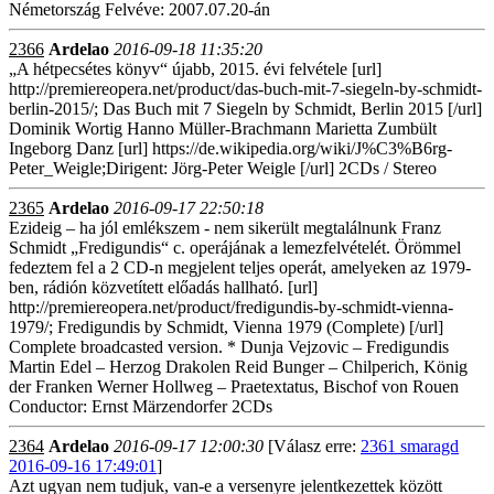
Németország Felvéve: 2007.07.20-án
2366
Ardelao
2016-09-18 11:35:20
„A hétpecsétes könyv“ újabb, 2015. évi felvétele [url]
http://premiereopera.net/product/das-buch-mit-7-siegeln-by-schmidt-
berlin-2015/; Das Buch mit 7 Siegeln by Schmidt, Berlin 2015 [/url]
Dominik Wortig Hanno Müller-Brachmann Marietta Zumbült
Ingeborg Danz [url] https://de.wikipedia.org/wiki/J%C3%B6rg-
Peter_Weigle;Dirigent: Jörg-Peter Weigle [/url] 2CDs / Stereo
2365
Ardelao
2016-09-17 22:50:18
Ezideig – ha jól emlékszem - nem sikerült megtalálnunk Franz
Schmidt „Fredigundis“ c. operájának a lemezfelvételét. Örömmel
fedeztem fel a 2 CD-n megjelent teljes operát, amelyeken az 1979-
ben, rádión közvetített előadás hallható. [url]
http://premiereopera.net/product/fredigundis-by-schmidt-vienna-
1979/; Fredigundis by Schmidt, Vienna 1979 (Complete) [/url]
Complete broadcasted version. * Dunja Vejzovic – Fredigundis
Martin Edel – Herzog Drakolen Reid Bunger – Chilperich, König
der Franken Werner Hollweg – Praetextatus, Bischof von Rouen
Conductor: Ernst Märzendorfer 2CDs
2364
Ardelao
2016-09-17 12:00:30
[Válasz erre:
2361 smaragd
2016-09-16 17:49:01
]
Azt ugyan nem tudjuk, van-e a versenyre jelentkezettek között