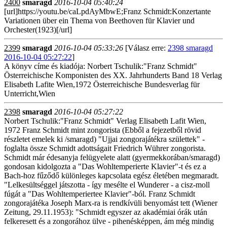
2400
smaragd
2016-10-04 05:40:24
[url]https://youtu.be/caLpdAyMbwE;Franz Schmidt:Konzertante
Variationen über ein Thema von Beethoven für Klavier und
Orchester(1923)[/url]
2399
smaragd
2016-10-04 05:33:26
[Válasz erre:
2398 smaragd
2016-10-04 05:27:22
]
A könyv címe és kiadója: Norbert Tschulik:"Franz Schmidt"
Österreichische Komponisten des XX. Jahrhunderts Band 18 Verlag
Elisabeth Lafite Wien,1972 Österreichische Bundesverlag für
Unterricht,Wien
2398
smaragd
2016-10-04 05:27:22
Norbert Tschulik:"Franz Schmidt" Verlag Elisabeth Lafit Wien,
1972 Franz Schmidt mint zongorista (Ebből a fejezetből rövid
részletet emelek ki /smaragd) "Ujjai zongorajátékra születtek" -
foglalta össze Schmidt adottságait Friedrich Wührer zongorista.
Schmidt már édesanyja felügyelete alatt (gyermekkorában/smaragd)
gondosan kidolgozta a "Das Wohltemperierte Klavier"-t és ez a
Bach-hoz fűződő különleges kapcsolata egész életében megmaradt.
"Lelkesültséggel játszotta - így mesélte el Wunderer - a cisz-moll
fúgát a "Das Wohltemperiertee Klavier"-ból. Franz Schmidt
zongorajátéka Joseph Marx-ra is rendkívüli benyomást tett (Wiener
Zeitung, 29.11.1953): "Schmidt egyszer az akadémiai órák után
felkeresett és a zongorához ülve - pihenésképpen, ám még mindig