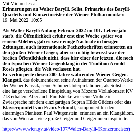
Mit Mirjam Jessa.
Erinnerungen an Walter Barylli, Solist, Primarius des Barylli-
Quartetts und Konzertmeister der Wiener Philharmoniker.
19. Mai 2022, 10:05
Als Walter Barylli Anfang Februar 2022 im 101. Lebensjahr
starb, die Öffentlichkeit erfuhr erst eine Woche später von
seinem Ableben, gab es zwar einige Nachrufe in hiesigen
Zeitungen, auch internationale Fachzeitschriften erinnerten an
den großen Wiener Geiger, aber so richtig bewusst war der
breiten Öffentlichkeit nicht, dass hier einer der letzten, die noch
den typischen Wiener Geigenklang in der Tradition Arnold
Rosés pflegten, die Welt verlassen hat.
Er verkörperte diesen 200 Jahre währenden Wiener Geigen-
Klangstil
, das dokumentieren seine Aufnahmen der Quartett-Werke
der Wiener Klassik, seine Schubert-Interpretationen, als Solist ist
eine lange verschollene Einspielung von Mozarts Violinkonzert KV
218 erhalten. Aber auch Fundstücke wie seine Violine in
Zwiesprache mit dem einzigartigen Sopran Hilde Güdens oder
das
Klavierquintett von Franz Schmidt
, komponiert für den
einarmigen Pianisten Paul Wittgenstein, erinnern an ein Klangidiom,
das von Wien aus viele große Geiger und Geigerinnen inspirierte.
https://www.wien.gv.at/video/197/Walter-Barylli-(Konzertmeister)