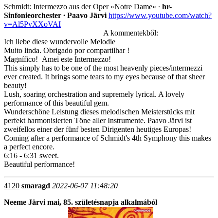
Schmidt: Intermezzo aus der Oper »Notre Dame« ∙
hr-
Sinfonieorchester ∙ Paavo Järvi
https://www.youtube.com/watch?
v=Al5PvXXoVAI
A kommentekből:
Ich liebe diese wundervolle Melodie
Muito linda. Obrigado por compartilhar !
Magnífico! Amei este Intermezzo!
This simply has to be one of the most heavenly pieces/intermezzi
ever created. It brings some tears to my eyes because of that sheer
beauty!
Lush, soaring orchestration and supremely lyrical. A lovely
performance of this beautiful gem.
Wunderschöne Leistung dieses melodischen Meisterstücks mit
perfekt harmonisierten Töne aller Instrumente. Paavo Järvi ist
zweifellos einer der fünf besten Dirigenten heutiges Europas!
Coming after a performance of Schmidt's 4th Symphony this makes
a perfect encore.
6:16 - 6:31 sweet.
Beautiful performance!
4120
smaragd
2022-06-07 11:48:20
Neeme Järvi mai, 85. születésnapja alkalmából