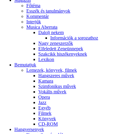
Magazin
Főtéma
Esszék és tanulmányok
Kommentár
Interjúk
Musica Aberrata
Dalolj nekem
Információk a sorozathoz
Nagy zeneszerzők
Elfeledett Zeneünnepek
Szakcikk hiszékenyeknek
Lexikon
Bemutatjuk
Lemezek, könyvek, filmek
Hangszeres művek
Kamara
Szimfonikus művek
Vokális művek
Opera
Jazz
Egyéb
Filmek
Könyvek
CD-ROM
Hangversenyek