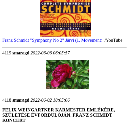
Franz Schmidt "Symphony No 2" Järvi (1. Movement)
/YouTube
4119
smaragd
2022-06-06 06:05:57
4118
smaragd
2022-06-02 18:05:06
FELIX WEINGARTNER KARMESTER EMLÉKÉRE,
SZÜLETÉSE ÉVFORDULÓJÁN, FRANZ SCHMIDT
KONCERT