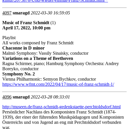
kultur/2075878-Und-wieder-einmal-Franz-Schmidt.html *
4097
smaragd
2022-03-30 16:59:05
Music of Franz Schmidt
(1)
April 17, 2022, 10:00 pm
Playlist
All works composed by Franz Schmidt
Chaconne in D minor
Malmö Symphony: Vassily Sinaisky, conductor
Variations on a Theme of Beethoven
Ragna Schirmer, piano; Hamburg Symphony Orchestra: Andrey
Boreyko, conductor
Symphony No. 2
Vienna Philharmonic: Semyon Bychkov, conductor
https://www.wfmt.com/2022/04/17/music-of-franz-schmidt-1/
4096
smaragd
2022-03-28 08:33:01
http://museen.de/franz-schmidt-gedenkstaette-perchtoldsdorf.html
Persönlicher Nachlass des Komponisten Franz Schmidt (1874-
1939), der einer der führenden Musikpädagogen und Komponisten
Österreichs und von Jugend an eng mit Perchtoldsdorf verbunden
war.