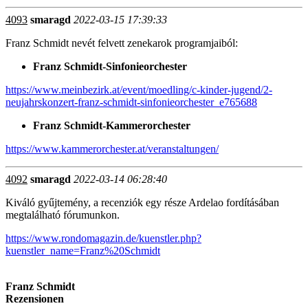
4093
smaragd
2022-03-15 17:39:33
Franz Schmidt nevét felvett zenekarok programjaiból:
Franz Schmidt-Sinfonieorchester
https://www.meinbezirk.at/event/moedling/c-kinder-jugend/2-
neujahrskonzert-franz-schmidt-sinfonieorchester_e765688
Franz Schmidt-Kammerorchester
https://www.kammerorchester.at/veranstaltungen/
4092
smaragd
2022-03-14 06:28:40
Kiváló gyűjtemény, a recenziók egy része Ardelao fordításában
megtalálható fórumunkon.
https://www.rondomagazin.de/kuenstler.php?
kuenstler_name=Franz%20Schmidt
Franz Schmidt
Rezensionen