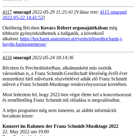
4117
smaragd
2022-05-29 11:25:41
[Válasz erre:
4115 smaragd
2022-05-22 14:41:52
]
Októberig Bécsben
Kovács Róbert orgonajátékában
még
többször gyönyörködhetnek a hallgatók, a következő
alkalom:
https://hochamt.augustiner.at/events/pfingsthochamt-j-
haydn-harmoniemesse/
4116
smaragd
2022-05-24 18:14:36
Bécsben és Perchtoldsdorfban, alkalmanként más osztrák
városokban is, a Franz Schmidt-Gesellschaft létezéséig évről évre
nemzetközi hírű művészek részvételével adták elő Franz Schmidt
műveit a Franz Schmidt-Musiktage rendezvénysorozat keretében.
Most fedeztem fel, hogy 2022-ben végre életre kel a koncertsorozat
és remélhetőleg Franz Schmidt mű előadása is megvalósulhat.
A teljes programot még nem ismerem, az alábbi információt
bocsátom közre:
Konzert im Rahmen der Franz Schmidt-Musiktage 2022
22. May 2022 um 19:00