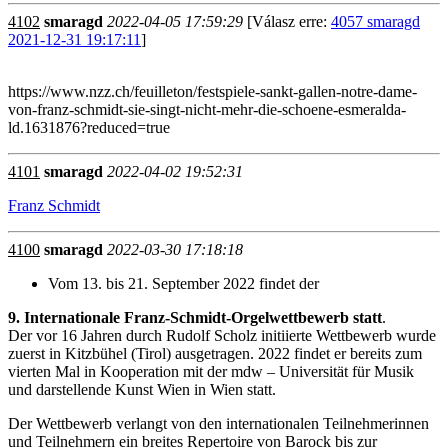
4102
smaragd
2022-04-05 17:59:29
[Válasz erre:
4057 smaragd
2021-12-31 19:17:11
]
https://www.nzz.ch/feuilleton/festspiele-sankt-gallen-notre-dame-
von-franz-schmidt-sie-singt-nicht-mehr-die-schoene-esmeralda-
ld.1631876?reduced=true
4101
smaragd
2022-04-02 19:52:31
Franz Schmidt
4100
smaragd
2022-03-30 17:18:18
Vom 13. bis 21. September 2022 findet der
9. Internationale Franz-Schmidt-Orgelwettbewerb statt
.
Der vor 16 Jahren durch Rudolf Scholz initiierte Wettbewerb wurde
zuerst in Kitzbühel (Tirol) ausgetragen. 2022 findet er bereits zum
vierten Mal in Kooperation mit der mdw – Universität für Musik
und darstellende Kunst Wien in Wien statt.
Der Wettbewerb verlangt von den internationalen Teilnehmerinnen
und Teilnehmern ein breites Repertoire von Barock bis zur