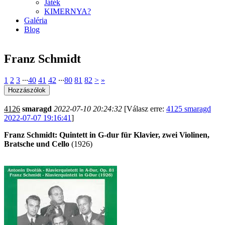
Játék
KIMERNYA?
Galéria
Blog
Franz Schmidt
1
2
3
∙∙∙
40
41
42
∙∙∙
80
81
82
>
»
4126
smaragd
2022-07-10 20:24:32
[Válasz erre:
4125 smaragd
2022-07-07 19:16:41
]
Franz Schmidt: Quintett in G-dur für Klavier, zwei Violinen,
Bratsche und Cello
(1926)