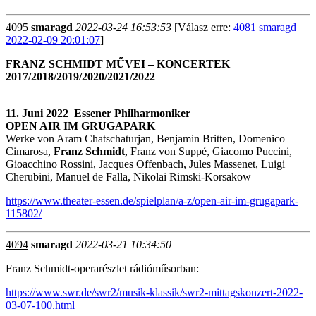
4095
smaragd
2022-03-24 16:53:53
[Válasz erre:
4081 smaragd
2022-02-09 20:01:07
]
FRANZ SCHMIDT MŰVEI – KONCERTEK
2017/2018/2019/2020/2021/2022
11. Juni 2022 Essener Philharmoniker
OPEN AIR IM GRUGAPARK
Werke von Aram Chatschaturjan, Benjamin Britten, Domenico
Cimarosa,
Franz Schmidt
, Franz von Suppé, Giacomo Puccini,
Gioacchino Rossini, Jacques Offenbach, Jules Massenet, Luigi
Cherubini, Manuel de Falla, Nikolai Rimski-Korsakow
https://www.theater-essen.de/spielplan/a-z/open-air-im-grugapark-
115802/
4094
smaragd
2022-03-21 10:34:50
Franz Schmidt-operarészlet rádióműsorban:
https://www.swr.de/swr2/musik-klassik/swr2-mittagskonzert-2022-
03-07-100.html