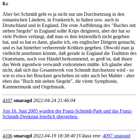
8.c
Aber bei Schmidt geht es ja nicht nur um Durchsetzung in den
romanischen Ländern, in Frankreich, in Italien usw. auch in
Deutschland und in England. Die erste Aufführung des "Buches mit
sieben Siegeln" in England sollte Krips dirigieren, aber der hat so
viele Proben verlangt, daß man es ihm letztendlich nicht gegeben
hat, und so hat es dann, glaube ich, ein englischer Dirigent gemacht,
und es hat hinterher verheerende Kritiken gegeben. Obwohl man ja
vielleicht annehmen könnte, daß gerade in England die Tradition des
Oratoriums, noch von Händel herkommend, so groß ist, daß ihnen
das Werk irgendwie verwandt vorkommen müßte. Ich glaube aber
nicht, daß sich das Gesamtwerk von Schmidt durchsetzen wird - so
wie es etwa bei Bruckner geschehen ist oder auch bei Mahler - aber
eben das "Buch mit sieben Siegeln", die vierte Symphonie,
Kammermusik und Orgelmusik.
4107
smaragd
2022-04-24 21:46:04
Am 16. Juni 2005 wurden der Franz-Schmidt-Park und das Franz-
Schmidt-Denkmal feierlich übergeben.
4106
smaragd
2022-04-19 18:38:40
[Válasz erre:
4097 smaragd