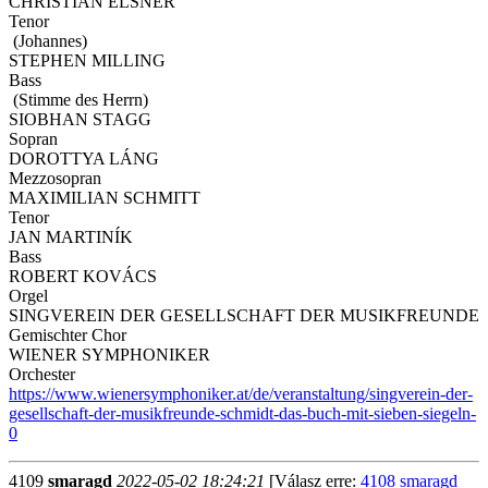
CHRISTIAN ELSNER
Tenor
(Johannes)
STEPHEN MILLING
Bass
(Stimme des Herrn)
SIOBHAN STAGG
Sopran
DOROTTYA LÁNG
Mezzosopran
MAXIMILIAN SCHMITT
Tenor
JAN MARTINÍK
Bass
ROBERT KOVÁCS
Orgel
SINGVEREIN DER GESELLSCHAFT DER MUSIKFREUNDE
Gemischter Chor
WIENER SYMPHONIKER
Orchester
https://www.wienersymphoniker.at/de/veranstaltung/singverein-der-
gesellschaft-der-musikfreunde-schmidt-das-buch-mit-sieben-siegeln-
0
4109
smaragd
2022-05-02 18:24:21
[Válasz erre:
4108 smaragd