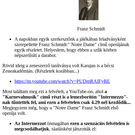
Franz Schmidt
A napokban egyik szerkesztőnk a játékában feladványként
szerepeltette Franz Schmidt:" Notre Dame" című operájának
egyik részletet. Helyeslem, hogy ebben a szűk körben
népszerűsíti a darabot.
Rövid ideig a zeneszerző tanítványa volt Karajan is a bécsi
Zeneakadémián. (Részletek korábban...)
https://m.youtube.com/watch?v=PUDmRAIFyBE
Most találtam meg ezt a felvételt, a YouTube-on, ahol
a
"Karnevalmusik" című részt is a lemezborítón "Intermezzo"-
nak tűntették fel, ami ezen a felvételen csak 4.29-nél kezdődik...
Megjegyzem még, hogy a "Notre Dame" Franz Schmidt első
operája volt.
Az Intermezzot
önmagában
ezen a szenzációs felvételen is
megcsodálhatjuk
, ráadásként játszották el: