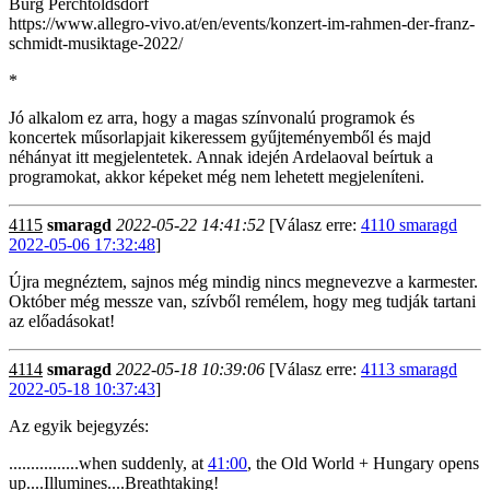
Burg Perchtoldsdorf
https://www.allegro-vivo.at/en/events/konzert-im-rahmen-der-franz-
schmidt-musiktage-2022/
*
Jó alkalom ez arra, hogy a magas színvonalú programok és
koncertek műsorlapjait kikeressem gyűjteményemből és majd
néhányat itt megjelentetek. Annak idején Ardelaoval beírtuk a
programokat, akkor képeket még nem lehetett megjeleníteni.
4115
smaragd
2022-05-22 14:41:52
[Válasz erre:
4110 smaragd
2022-05-06 17:32:48
]
Újra megnéztem, sajnos még mindig nincs megnevezve a karmester.
Október még messze van, szívből remélem, hogy meg tudják tartani
az előadásokat!
4114
smaragd
2022-05-18 10:39:06
[Válasz erre:
4113 smaragd
2022-05-18 10:37:43
]
Az egyik bejegyzés:
................when suddenly, at
41:00
, the Old World + Hungary opens
up....Illumines....Breathtaking!