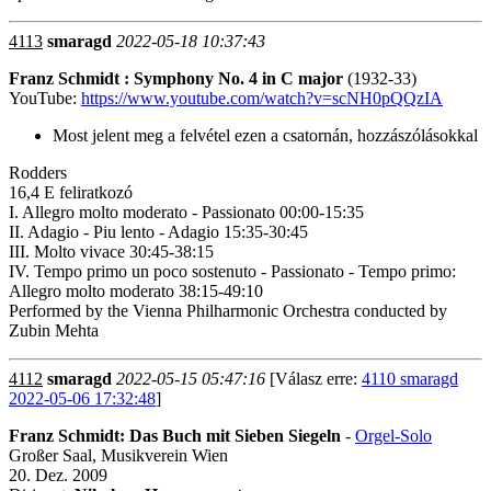
4113
smaragd
2022-05-18 10:37:43
Franz Schmidt : Symphony No. 4 in C major
(1932-33)
YouTube:
https://www.youtube.com/watch?v=scNH0pQQzIA
Most jelent meg a felvétel ezen a csatornán, hozzászólásokkal
Rodders
16,4 E feliratkozó
I. Allegro molto moderato - Passionato 00:00-15:35
II. Adagio - Piu lento - Adagio 15:35-30:45
III. Molto vivace 30:45-38:15
IV. Tempo primo un poco sostenuto - Passionato - Tempo primo:
Allegro molto moderato 38:15-49:10
Performed by the Vienna Philharmonic Orchestra conducted by
Zubin Mehta
4112
smaragd
2022-05-15 05:47:16
[Válasz erre:
4110 smaragd
2022-05-06 17:32:48
]
Franz Schmidt: Das Buch mit Sieben Siegeln
-
Orgel-Solo
Großer Saal, Musikverein Wien
20. Dez. 2009