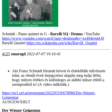
Schmidt - Piano quintet in G -
Barylli SQ
/
Demus
/ YouTube
https://www.youtube.com/watch?app=desktop&v=xe494ejokQ0
Barylli Quartet
https://en.wikipedia.org/wiki/Barylli_Quartet
4125
smaragd
2022-07-07 19:16:41
Aki Franz Schmidt fórumát követi és érdeklődik művészete
iránt, az elmúlt évek bejegyzései alapján meg tudja ítélni,
hogy milyen értékes és különleges az alábbi műsor ebből a
szempontból is! (A video működik.)
https://oe1.orf.at/programm/20220519/678986/Der-Wiener-
Geigenton
AUSGEWÄHLT
Der Wiener Geigenton