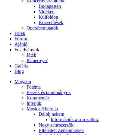
Koncertbeszámolók
Budapesten
Vidéken
Külföldön
Közvetítések
Operabemutatók
Hírek
Fórum
Ajánló
Feladványok
Játék
Kimernya?
Galéria
Blog
Magazin
Főtéma
Esszék és tanulmányok
Kommentár
Interjúk
Musica Aberrata
Dalolj nekem
Információk a sorozathoz
Nagy zeneszerzők
Elfeledett Zeneünnepek