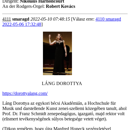
Dirigent:
Nikolaus Harnoncourt
An der Rodgers-Orgel:
Robert Kovács
4111
smaragd
2022-05-10 07:48:15
[Válasz erre:
4110 smaragd
2022-05-06 17:32:48
]
LÁNG DOROTTYA
https://dorottyalang.com/
Láng Dorottya az egykori bécsi Akadémián, a Hochschule für
Musik und darstellende Kunst zenei-szellemi közegében tanult, ahol
Prof. Dr. Franz Schmidt zenepedagógus, igazgató, majd rektor volt
(elismert tevékenységének súlyos betegsége vetett véget).
(Titkon remélem, hogy újra Manfred Honeck vezényletével