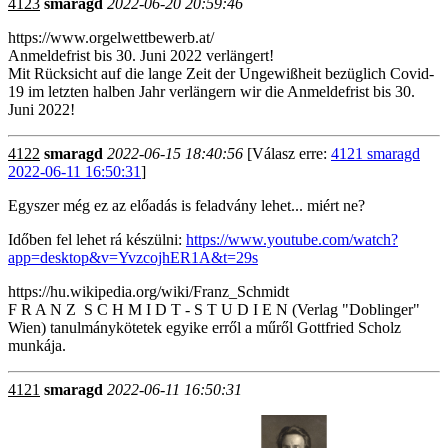
4123
smaragd
2022-06-20 20:59:46
https://www.orgelwettbewerb.at/
Anmeldefrist bis 30. Juni 2022 verlängert!
Mit Rücksicht auf die lange Zeit der Ungewißheit bezüglich Covid-
19 im letzten halben Jahr verlängern wir die Anmeldefrist bis 30.
Juni 2022!
4122
smaragd
2022-06-15 18:40:56
[Válasz erre:
4121 smaragd
2022-06-11 16:50:31
]
Egyszer még ez az előadás is feladvány lehet... miért ne?
Időben fel lehet rá készülni:
https://www.youtube.com/watch?
app=desktop&v=YvzcojhER1A&t=29s
https://hu.wikipedia.org/wiki/Franz_Schmidt
F R A N Z S C H M I D T - S T U D I E N (Verlag "Doblinger"
Wien) tanulmánykötetek egyike erről a műről Gottfried Scholz
munkája.
4121
smaragd
2022-06-11 16:50:31