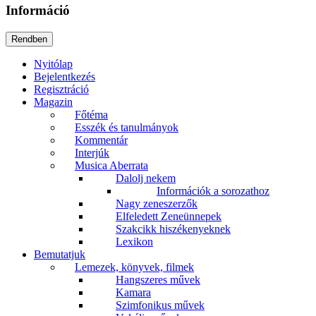
Információ
Nyitólap
Bejelentkezés
Regisztráció
Magazin
Főtéma
Esszék és tanulmányok
Kommentár
Interjúk
Musica Aberrata
Dalolj nekem
Információk a sorozathoz
Nagy zeneszerzők
Elfeledett Zeneünnepek
Szakcikk hiszékenyeknek
Lexikon
Bemutatjuk
Lemezek, könyvek, filmek
Hangszeres művek
Kamara
Szimfonikus művek