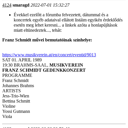
4124
smaragd
2022-07-01 15:32:27
Évekkel ezelőtt a fórumba felvezetett, dátummal és a
koncertek egyéb adataival ellátott listáim egyikén érdeklődés
esetén meg lehet keresni... a linkek azóta a honlapújítások
miatt eltünedeztek..., tehát:
Franz Schmidt művei bemutatóinak színhelye:
https://www.musikverein.at/en/concert/eventid/9013
SAT 01. APRIL 1989
19:30 BRAHMS-SAAL,
MUSIKVEREIN
FRANZ SCHMIDT GEDENKKONZERT
PROGRAMME
Franz Schmidt
Johannes Brahms
ARTISTS
Jess-Trio-Wien
Bettina Schmitt
Violine
Yossi Gutmann
Viola