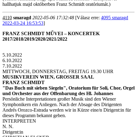
hallhatjuk majd októberben Franz Schmidt oratóriumát.)
4110
smaragd
2022-05-06 17:32:48
[Válasz erre:
4095 smaragd
2022-03-24 16:53:53
]
FRANZ SCHMIDT MŰVEI – KONCERTEK
2017/2018/2019/2020/2021/2022
5.10.2022
6.10.2022
7.10.2022
MITTWOCH, DONNERSTAG, FREITAG 19.30 UHR
MUSIKVEREIN WIEN, GROSSER SAAL
FRANZ SCHMIDT
"Das Buch mit sieben Siegeln", Oratorium für Soli, Chor, Orgel
und Orchester aus der Offenbarung des Hl. Johannes
Persönliche Interpretationen großer Musik sind den Wiener
Symphonikern ein Anliegen. Nach der Absage des Dirigenten
Andrés Orozco-Estrada werden wir in Kürze eine/n Dirigent:in für
dieses Programm bekannt geben.
INTERPRETEN
N. N.
Dirigent:in