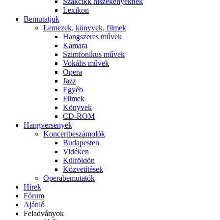
Szakcikk hiszékenyeknek
Lexikon
Bemutatjuk
Lemezek, könyvek, filmek
Hangszeres művek
Kamara
Szimfonikus művek
Vokális művek
Opera
Jazz
Egyéb
Filmek
Könyvek
CD-ROM
Hangversenyek
Koncertbeszámolók
Budapesten
Vidéken
Külföldön
Közvetítések
Operabemutatók
Hírek
Fórum
Ajánló
Feladványok