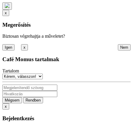
x
Megerősítés
Biztosan végrehajtja a műveletet?
x
Café Momus tartalmak
Tartalom
Mégsem
Rendben
x
Bejelentkezés