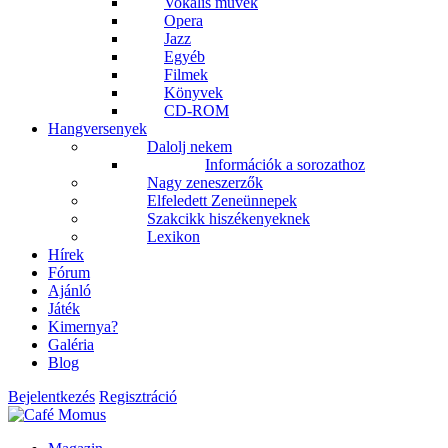
Vokális művek
Opera
Jazz
Egyéb
Filmek
Könyvek
CD-ROM
Hangversenyek
Dalolj nekem
Információk a sorozathoz
Nagy zeneszerzők
Elfeledett Zeneünnepek
Szakcikk hiszékenyeknek
Lexikon
Hírek
Fórum
Ajánló
Játék
Kimernya?
Galéria
Blog
Bejelentkezés
Regisztráció