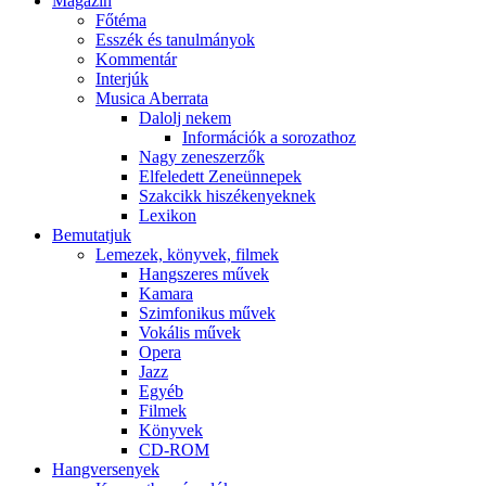
Magazin
Főtéma
Esszék és tanulmányok
Kommentár
Interjúk
Musica Aberrata
Dalolj nekem
Információk a sorozathoz
Nagy zeneszerzők
Elfeledett Zeneünnepek
Szakcikk hiszékenyeknek
Lexikon
Bemutatjuk
Lemezek, könyvek, filmek
Hangszeres művek
Kamara
Szimfonikus művek
Vokális művek
Opera
Jazz
Egyéb
Filmek
Könyvek
CD-ROM
Hangversenyek