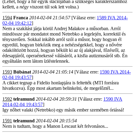
(Lehet, hogy a hír egyik stációjában a szükséges karakterszámhoz
kellett, a
négy
viszont túl sok lett volna.)
1594
Franca
2014-02-04 21:54:57
[Válasz erre:
1589 IVA 2014-
02-04 19:42:12
]
Nem a szakítást járja körül Andrej Malakov a műsorban. Arról
mindössze pár mondatot mond Netrebko a legelején, korrektül és
tényszerűen. Sokkal inkább arról szól a műsor, hogy hogyan él
egyedül, hogyan birkózik meg a nehézségekkel, hogy a nővére
odaköltözött hozzá, hogyan békült ki az új alakjával, főzésről, az
édesapjáról, operaénekessé válásáról, a kisfia autizmusáról stb. Én
egyáltalán nem látom ízléstelennek.
1593
Búbánat
2014-02-04 21:05:14
[Válasz erre:
1590 IVA 2014-
02-04 19:43:57
]
A cikket tegnap a Fidelio honlapjára is feltették (MTI forrásra
hivatkozva). Épp most akartam belinkelni, de megelőztél...
1592
telramund
2014-02-04 20:59:31
[Válasz erre:
1590 IVA
2014-02-04 19:43:57
]
Igy nőhet valaki (Netrebko) egy másik ember szemében óriássá!
1591
telramund
2014-02-04 20:15:54
Nem is tudtam, hogy a Manon Lescaut két felvonásos...