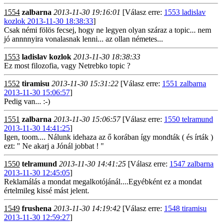
1554
zalbarna
2013-11-30 19:16:01
[Válasz erre:
1553 ladislav
kozlok 2013-11-30 18:38:33
]
Csak némi fölös fecsej, hogy ne legyen olyan száraz a topic... nem
jó annnnyira vonalasnak lenni... az ollan németes...
1553
ladislav kozlok
2013-11-30 18:38:33
Ez most filozofia, vagy Netrebko topic ?
1552
tiramisu
2013-11-30 15:31:22
[Válasz erre:
1551 zalbarna
2013-11-30 15:06:57
]
Pedig van... :-)
1551
zalbarna
2013-11-30 15:06:57
[Válasz erre:
1550 telramund
2013-11-30 14:41:25
]
Igen, toom.... Nálunk idehaza az ő korában így mondták ( és írták )
ezt: " Ne akarj a Jónál jobbat ! "
1550
telramund
2013-11-30 14:41:25
[Válasz erre:
1547 zalbarna
2013-11-30 12:45:05
]
Reklamálás a mondat megalkotójánál....Egyébként ez a mondat
értelmileg kissé mást jelent.
1549
frushena
2013-11-30 14:19:42
[Válasz erre:
1548 tiramisu
2013-11-30 12:59:27
]