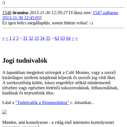
:)
1548
tiramisu
2013-11-30 12:59:27
[Válasz erre:
1547 zalbarna
2013-11-30 12:45:05
]
Ez igen bölcs megállapítás, sosem hittem volna! :-)
«
<
1
2
3
∙∙∙
31
32
33
34
35
∙∙∙
62
63
64
>
»
Jogi tudnivalók
A lapunkban megjelent szövegek a Café Momus, vagy a szerző
kizárólagos szellemi tulajdonát képezik és szerzői jog védi őket.
A szerkesztőség külön, írásos engedélye nélkül mindennemű
(részben vagy egészben történő) sokszorosításuk, felhasználásuk,
kiadásuk és terjesztésük tilos.
Lásd a
"Tudnivalók a fórumozáshoz"
c. írásunkat...
Minden, ami komolyzene - a világ első internetes komolyzenei