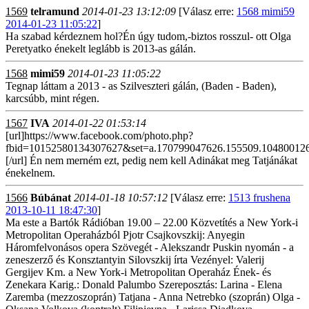
1569
telramund
2014-01-23 13:12:09
[Válasz erre:
1568 mimi59
2014-01-23 11:05:22
]
Ha szabad kérdeznem hol?Én úgy tudom,-biztos rosszul- ott Olga
Peretyatko énekelt leglább is 2013-as gálán.
1568
mimi59
2014-01-23 11:05:22
Tegnap láttam a 2013 - as Szilveszteri gálán, (Baden - Baden),
karcsúbb, mint régen.
1567
IVA
2014-01-22 01:53:14
[url]https://www.facebook.com/photo.php?
fbid=10152580134307627&set=a.170799047626.155509.104800126
[/url] Én nem merném ezt, pedig nem kell Adinákat meg Tatjánákat
énekelnem.
1566
Búbánat
2014-01-18 10:57:12
[Válasz erre:
1513 frushena
2013-10-11 18:47:30
]
Ma este a Bartók Rádióban 19.00 – 22.00 Közvetítés a New York-i
Metropolitan Operaházból Pjotr Csajkovszkij: Anyegin
Háromfelvonásos opera Szövegét - Alekszandr Puskin nyomán - a
zeneszerző és Konsztantyin Silovszkij írta Vezényel: Valerij
Gergijev Km. a New York-i Metropolitan Operaház Ének- és
Zenekara Karig.: Donald Palumbo Szereposztás: Larina - Elena
Zaremba (mezzoszoprán) Tatjana - Anna Netrebko (szoprán) Olga -