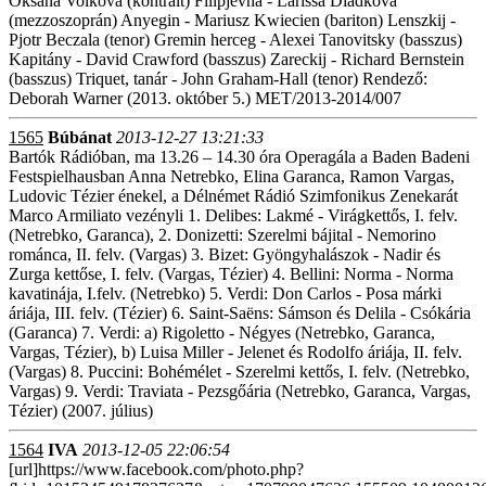
Oksana Volkova (kontralt) Filipjevna - Larissa Diadkova
(mezzoszoprán) Anyegin - Mariusz Kwiecien (bariton) Lenszkij -
Pjotr Beczala (tenor) Gremin herceg - Alexei Tanovitsky (basszus)
Kapitány - David Crawford (basszus) Zareckij - Richard Bernstein
(basszus) Triquet, tanár - John Graham-Hall (tenor) Rendező:
Deborah Warner (2013. október 5.) MET/2013-2014/007
1565
Búbánat
2013-12-27 13:21:33
Bartók Rádióban, ma 13.26 – 14.30 óra Operagála a Baden Badeni
Festspielhausban Anna Netrebko, Elina Garanca, Ramon Vargas,
Ludovic Tézier énekel, a Délnémet Rádió Szimfonikus Zenekarát
Marco Armiliato vezényli 1. Delibes: Lakmé - Virágkettős, I. felv.
(Netrebko, Garanca), 2. Donizetti: Szerelmi bájital - Nemorino
románca, II. felv. (Vargas) 3. Bizet: Gyöngyhalászok - Nadir és
Zurga kettőse, I. felv. (Vargas, Tézier) 4. Bellini: Norma - Norma
kavatinája, I.felv. (Netrebko) 5. Verdi: Don Carlos - Posa márki
áriája, III. felv. (Tézier) 6. Saint-Saëns: Sámson és Delila - Csókária
(Garanca) 7. Verdi: a) Rigoletto - Négyes (Netrebko, Garanca,
Vargas, Tézier), b) Luisa Miller - Jelenet és Rodolfo áriája, II. felv.
(Vargas) 8. Puccini: Bohémélet - Szerelmi kettős, I. felv. (Netrebko,
Vargas) 9. Verdi: Traviata - Pezsgőária (Netrebko, Garanca, Vargas,
Tézier) (2007. július)
1564
IVA
2013-12-05 22:06:54
[url]https://www.facebook.com/photo.php?