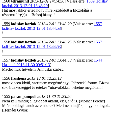
1560
telramund
2013-12-01 14:14:50
[Válasz erre:
1559 ladislav
kozlok 2013-12-01 13:48:29
]
Hát most akkor érted,hogy mire kezdődött a filozofálás a
részemről!:):):)+ a Bolsoj hiánya!
1559
ladislav kozlok
2013-12-01 13:48:29
[Válasz erre:
1557
ladislav kozlok 2013-12-01 13:44:53
]
!
1558
ladislav kozlok
2013-12-01 13:48:25
[Válasz erre:
1557
ladislav kozlok 2013-12-01 13:44:53
]
!
1557
ladislav kozlok
2013-12-01 13:44:53
[Válasz erre:
1544
Haandel 2013-11-30 09:51:13
]
Macho-fiuk figyelem, Annuska szabad
1556
frushena
2013-12-01 12:25:12
most viccen kívül, szerintem megérné egy "Idézetek" fórum. Biztos
sok érdekességgel és értékes "útravalókkal" lehetne megtölteni!
1555
parampampoli
2013-11-30 21:25:56
Nem kell mindig a legjobbat akarni, elég a jó is. (Molnár Ferenc)
Miért boldogtalanok az emberek? Mert nem tudják, hogy boldogok.
(Hernádi Gyula)