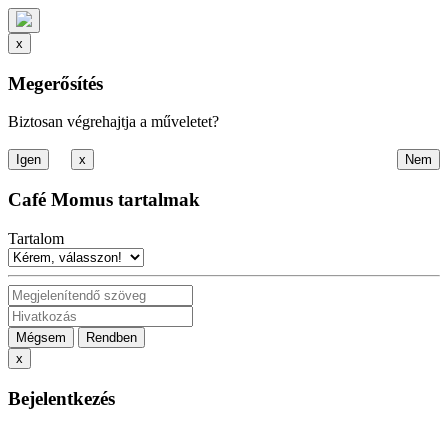
x
Megerősítés
Biztosan végrehajtja a műveletet?
x
Café Momus tartalmak
Tartalom
Mégsem
Rendben
x
Bejelentkezés