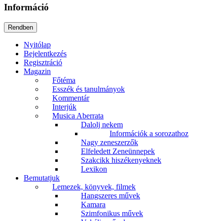
Információ
Nyitólap
Bejelentkezés
Regisztráció
Magazin
Főtéma
Esszék és tanulmányok
Kommentár
Interjúk
Musica Aberrata
Dalolj nekem
Információk a sorozathoz
Nagy zeneszerzők
Elfeledett Zeneünnepek
Szakcikk hiszékenyeknek
Lexikon
Bemutatjuk
Lemezek, könyvek, filmek
Hangszeres művek
Kamara
Szimfonikus művek