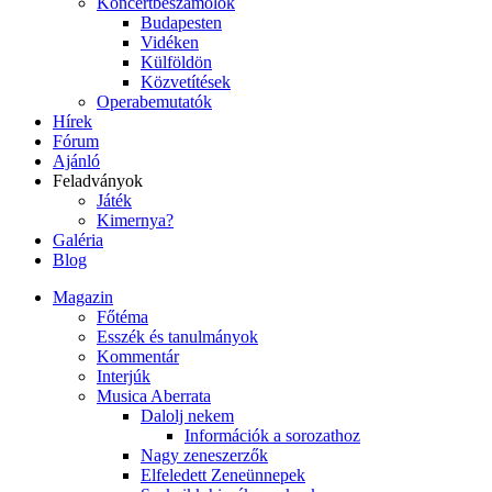
Koncertbeszámolók
Budapesten
Vidéken
Külföldön
Közvetítések
Operabemutatók
Hírek
Fórum
Ajánló
Feladványok
Játék
Kimernya?
Galéria
Blog
Magazin
Főtéma
Esszék és tanulmányok
Kommentár
Interjúk
Musica Aberrata
Dalolj nekem
Információk a sorozathoz
Nagy zeneszerzők
Elfeledett Zeneünnepek