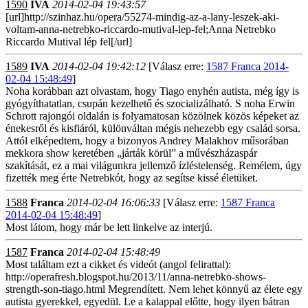
1590
IVA
2014-02-04 19:43:57
[url]http://szinhaz.hu/opera/55274-mindig-az-a-lany-leszek-aki-
voltam-anna-netrebko-riccardo-mutival-lep-fel;Anna Netrebko
Riccardo Mutival lép fel[/url]
1589
IVA
2014-02-04 19:42:12
[Válasz erre:
1587 Franca 2014-
02-04 15:48:49
]
Noha korábban azt olvastam, hogy Tiago enyhén autista, még így is
gyógyíthatatlan, csupán kezelhető és szocializálható. S noha Erwin
Schrott rajongói oldalán is folyamatosan közölnek közös képeket az
énekesről és kisfiáról, különváltan mégis nehezebb egy család sorsa.
Attól elképedtem, hogy a bizonyos Andrey Malakhov műsorában
mekkora show keretében „járták körül” a művészházaspár
szakítását, ez a mai világunkra jellemző ízléstelenség. Remélem, úgy
fizették meg érte Netrebkót, hogy az segítse kissé életüket.
1588
Franca
2014-02-04 16:06:33
[Válasz erre:
1587 Franca
2014-02-04 15:48:49
]
Most látom, hogy már be lett linkelve az interjú.
1587
Franca
2014-02-04 15:48:49
Most találtam ezt a cikket és videót (angol felirattal):
http://operafresh.blogspot.hu/2013/11/anna-netrebko-shows-
strength-son-tiago.html Megrendített. Nem lehet könnyű az élete egy
autista gyerekkel, egyedül. Le a kalappal előtte, hogy ilyen bátran