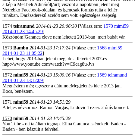
a kép a Met-beli Adináról[/url] viszont a napokban jelent meg
Netrebko Facebook-oldalán, és igencsak formás rajta a fehér
ruhában. Darázsderekú azelőtt sem volt: egészséges szépség.
1574
telramund
2014-01-23 20:06:30
[Válasz erre:
1570 mimi59
2014-01-23 14:45:29
]
Köszönöm!Garanca eleve nem lehetett 2013-ban ,mert babát vár.
1573
Bambu
2014-01-23 17:17:24
[Válasz erre:
1568 mimi59
2014-01-23 11:05:22
]
Lehet, hogy 2013-ban jelent meg, de a felvétel 2007-es
http://www.youtube.com/watch?v=C9cag8u-Jvs
1572
mimi59
2014-01-23 15:00:16
[Válasz erre:
1569 telramund
2014-01-23 13:12:09
]
Megnéztem még egyszer a dátumot:Megjelenés ideje 2013 jan.
Bocs, benéztem.
1571
mimi59
2014-01-23 14:51:29
A teljes névsorhoz: Ramon Vargas, Ludovic Tezier. 2 órás koncert.
1570
mimi59
2014-01-23 14:45:29
You Tube - ott találtam tegnap. Elina Garanca is énekelt. Baden -
Baden - ben készült a felvétel.