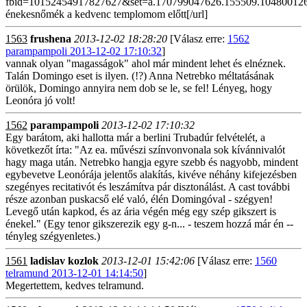
fbid=10152454917827627&set=a.170799047626.155509.104800126
énekesnőmék a kedvenc templomom előtt[/url]
1563
frushena
2013-12-02 18:28:20
[Válasz erre:
1562
parampampoli 2013-12-02 17:10:32
]
vannak olyan "magasságok" ahol már mindent lehet és elnéznek.
Talán Domingo eset is ilyen. (!?) Anna Netrebko méltatásának
örülök, Domingo annyira nem dob se le, se fel! Lényeg, hogy
Leonóra jó volt!
1562
parampampoli
2013-12-02 17:10:32
Egy barátom, aki hallotta már a berlini Trubadúr felvételét, a
következőt írta: "Az ea. művészi színvonvonala sok kívánnivalót
hagy maga után. Netrebko hangja egyre szebb és nagyobb, mindent
egybevetve Leonórája jelentős alakítás, kivéve néhány kifejezésben
szegényes recitativót és leszámítva pár disztonálást. A cast további
része azonban puskacső elé való, élén Domingóval - szégyen!
Levegő után kapkod, és az ária végén még egy szép gikszert is
énekel." (Egy tenor gikszerezik egy g-n... - teszem hozzá már én --
tényleg szégyenletes.)
1561
ladislav kozlok
2013-12-01 15:42:06
[Válasz erre:
1560
telramund 2013-12-01 14:14:50
]
Megertettem, kedves telramund.