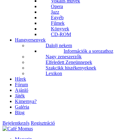
Vokális művek
Opera
Jazz
Egyéb
Filmek
Könyvek
CD-ROM
Hangversenyek
Dalolj nekem
Információk a sorozathoz
Nagy zeneszerzők
Elfeledett Zeneünnepek
Szakcikk hiszékenyeknek
Lexikon
Hírek
Fórum
Ajánló
Játék
Kimernya?
Galéria
Blog
Bejelentkezés
Regisztráció