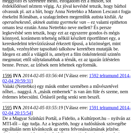
meggyőző és szeretetre méltó, elfogadom ezt a műsort, sőt
érdeklődéssel néztem végig. Az jóval kevésbé tetszik, hogy bárhol
olvassuk pl. azt a hírt, hogy Anna Netrebko a Manon Lescaut-t fogja
énekelni Rómában, a szalagcímben megemlítik autista kisfiát.
Az
operaénekesnő, akinek autista gyermeke van
– ez valami epitheton
ornans lesz ezután Anna Netrebko neve mellett? És persze
legkevésbé sem tetszik, hogy ezt az egyszerre gondos és mégis
könnyed, korántsem tehetség nélkül készített riportfilmet egy, a
kereskedelmi televíziózással érkezett típusú, a közönséget, mint
tudjuk, vezénylésre tapsoltató talkshow keretében mutatják be.
Idegen ez attól a világtól is, amelyet a film önkéntelenül szintén
megmutat; ettől súlytalanabbak a témák, ez az igazán ízléstelen
benne. Persze, az ízlések nem lehetnek egyformák.
1596
IVA
2014-02-05 03:56:44
[Válasz erre:
1592 telramund 2014-
02-04 20:59:31
]
Valaki (Netrebko) egy másik ember szemében a művészetével
nőhet... naggyá. A „másik embernek” is van ám füle és szeme, nem
érdemes lebecsülni. Óriásról pedig senki sem beszél.
1595
IVA
2014-02-05 03:55:19
[Válasz erre:
1591 telramund 2014-
02-04 20:15:54
]
De a Magyar Színházi Portál, a Fidelio, a Kultúrport.hu – nyilván az
MTI-től – úgy tudja. Az a legszebb, hogy a tudósítások szövegébe
egyáltalán nem kívánkozik az opera felvonásszámának jelzése.