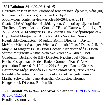
1581
Búbánat
2014-02-03 11:01:51
Netrebko az idén három különböző rendezésben lép Margitként [url]
http://annanetrebko-megastar.ru/index.php?
option=com_content&view=article&id=284%3A-2014-
&catid=2%3Ablog&Itemid=3&lang=en; Gounod operájában [/url]
The Royal Opera, London Gounod: "Faust" Dates: 4, 7, 11, 14, 17,
22, 25 April 2014 Singers: Faust - Joseph Calleja Méphistophélès -
Bryn Terfel Marguerite - Anna Netrebko Valentin - Simon
Keenlyside Conductor: - Maurizio Benini Director: - David
McVicar Wiener Staatoper, Wienna Gounod: "Faust" Dates: 2, 5, 10
May 2014 Singers: Faust - Piotr Beczala Méphistophélès - Erwin
Schrott Marguerite - Anna Netrebko Valentin - Adrian Eröd
Conductor: Bertrand de Billy Director: Nicolas Joel / Stéphane
Roche Festspielhaus Baden-Baden Gounod: "Faust" New
production Dates: 6, 9, 12 June 2014 Singers: Faust - Charles
Castronovo Méphistophélès - Erwin Schrott Marguerite - Anna
Netrebko Valentin - Jacques Imbrailo Siebel - Angela Brower
Marthe Schwerlein - Jane Henschel Conductor: Thomas
Hengelbrock Director: Bartlett Sher
1580
Bambu
2014-01-26 09:14:54
[Válasz erre:
1579 IVA 2014-
01-26 04:52:06
]
Rendben, semmi gond.