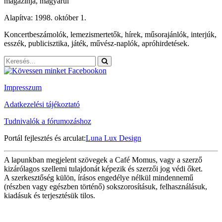
magazinja, magyarul
Alapítva: 1998. október 1.
Koncertbeszámolók, lemezismertetők, hírek, műsorajánlók, interjúk,
esszék, publicisztika, játék, művész-naplók, apróhirdetések.
Impresszum
Adatkezelési tájékoztató
Tudnivalók a fórumozáshoz
Portál fejlesztés és arculat:
Luna Lux Design
A lapunkban megjelent szövegek a Café Momus, vagy a szerző
kizárólagos szellemi tulajdonát képezik és szerzői jog védi őket.
A szerkesztőség külön, írásos engedélye nélkül mindennemű
(részben vagy egészben történő) sokszorosításuk, felhasználásuk,
kiadásuk és terjesztésük tilos.