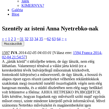
Játék
KIMERNYA?
Galéria
Blog
Szentély az isteni Anna Nyetrebko-nak
«
<
1
2
3
∙∙∙
31
32
33
34
35
∙∙∙
62
63
64
>
»
1597
IVA
2014-02-05 04:03:01
[Válasz erre:
1594 Franca 2014-
02-04 21:54:57
]
A „járták körül”-t idézőjelbe tettem, de úgy látszik, nem elég
láthatóan. Valamennyi témával a válást járta körül (ez a
kereskedelmi tévék bulvárjellegű műsorainak közkedvelt,
fontoskodó kifejezése) a műsorvezető, de úgy látszik, a hosszú és
alapos riport egyes részeit (amelyeket vélhetően reklámblokkok
szakítottak meg) összekötő ismétlő összefoglalók végén nem elég
hangosan mondta, és a stúdió díszletében nem elég nagy betűkkel
volt feltüntetve a főtéma: АННА НЕТРЕБКО РАЗВОДИТСЯ.
Ízlés kérdése, hogyan fogadunk egy művészről szóló majd' egyórás
műsort ennyi, szinte mindenre kiterjedő privát információval. Mivel
számomra Netrebko művészként és magánemberként igen