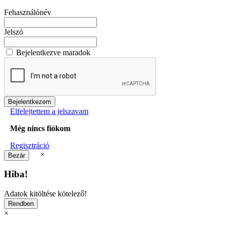
Fehasználónév
Jelszó
Bejelentkezve maradok
Elfelejtettem a jelszavam
Még nincs fiókom
Regisztráció
×
Hiba!
Adatok kitöltése kötelező!
×