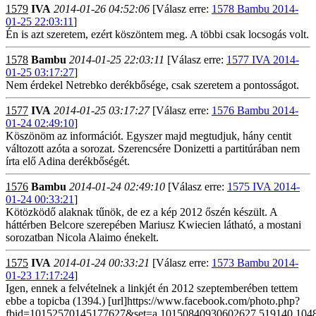
1579
IVA
2014-01-26 04:52:06
[Válasz erre:
1578 Bambu 2014-
01-25 22:03:11
]
Én is azt szeretem, ezért köszöntem meg. A többi csak locsogás volt.
1578
Bambu
2014-01-25 22:03:11
[Válasz erre:
1577 IVA 2014-
01-25 03:17:27
]
Nem érdekel Netrebko derékbősége, csak szeretem a pontosságot.
1577
IVA
2014-01-25 03:17:27
[Válasz erre:
1576 Bambu 2014-
01-24 02:49:10
]
Köszönöm az információt. Egyszer majd megtudjuk, hány centit
változott azóta a sorozat. Szerencsére Donizetti a partitúrában nem
írta elő Adina derékbőségét.
1576
Bambu
2014-01-24 02:49:10
[Válasz erre:
1575 IVA 2014-
01-24 00:33:21
]
Kötözködő alaknak tűnök, de ez a kép 2012 őszén készült. A
háttérben Belcore szerepében Mariusz Kwiecien látható, a mostani
sorozatban Nicola Alaimo énekelt.
1575
IVA
2014-01-24 00:33:21
[Válasz erre:
1573 Bambu 2014-
01-23 17:17:24
]
Igen, ennek a felvételnek a linkjét én 2012 szeptemberében tettem
ebbe a topicba (1394.) [url]https://www.facebook.com/photo.php?
fbid=10152570145177627&set=a.10150840930602627.519140.104