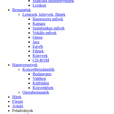
Szakcikk hiszékenyeknek
Lexikon
Bemutatjuk
Lemezek, könyvek, filmek
Hangszeres művek
Kamara
Szimfonikus művek
Vokális művek
Opera
Jazz
Egyéb
Filmek
Könyvek
CD-ROM
Hangversenyek
Koncertbeszámolók
Budapesten
Vidéken
Külföldön
Közvetítések
Operabemutatók
Hírek
Fórum
Ajánló
Feladványok