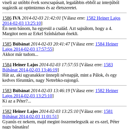
viseli az utóbbi évek sorscsapásait, legalábbis ebből az interjúból
sugárzik az optimizmus és az életszeretet.
1586
IVA
2014-02-03 21:42:01
[Válasz erre:
1582 Heiner Lajos
2014-02-03 13:25:10
]
Én nem bánom, ha egyesül a család. Azt sajnálom, hogy a 4.
Margitot nem az Erkel Színházban énekli.
1585
Búbánat
2014-02-03 20:41:47
[Válasz erre:
1584 Heiner
Lajos 2014-02-03 17:57:55
]
Akkor már tudom...
1584
Heiner Lajos
2014-02-03 17:57:55
[Válasz erre:
1583
Búbánat 2014-02-03 13:46:19
]
Hát az, aki ugyanakkor ünnepli névnapját, mint a Pálok, és egy
kedves fórumtárs, nagy Netrebko-rajongó.
1583
Búbánat
2014-02-03 13:46:19
[Válasz erre:
1582 Heiner
Lajos 2014-02-03 13:25:10
]
Ki az a Péter?...
1582
Heiner Lajos
2014-02-03 13:25:10
[Válasz erre:
1581
Búbánat 2014-02-03 11:01:51
]
Gyanús ez nekem, majd megint összemelegszik az ex-szel, Péter
nagy bánatára!