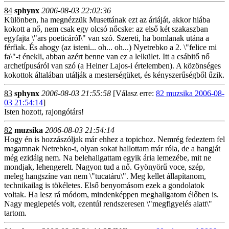
84
sphynx
2006-08-03 22:02:36
Különben, ha megnézzük Musettának ezt az áriáját, akkor hiába
kokott a nő, nem csak egy olcsó nőcske: az első két szakaszban
egyfajta \"ars poeticáról\" van szó. Szereti, ha bomlanak utána a
férfiak. És ahogy (az isteni... oh... oh...) Nyetrebko a 2. \"felice mi
fa\"-t énekli, abban azért benne van ez a lelkület. Itt a csábitő nő
archetípusáról van szó (a Heiner Lajos-i értelemben). A közönséges
kokottok általában utálják a mesterségüket, és kényszerűségből űzik.
83
sphynx
2006-08-03 21:55:58
[Válasz erre:
82 muzsika 2006-08-
03 21:54:14
]
Isten hozott, rajongótárs!
82
muzsika
2006-08-03 21:54:14
Hogy én is hozzászóljak már ehhez a topichoz. Nemrég fedeztem fel
magamnak Netrebko-t, olyan sokat hallottam már róla, de a hangját
még ezidáig nem. Na belehallgattam egyik ária lemezébe, mit ne
mondjak, lehengerelt. Nagyon tud a nő. Gyönyörű voce, szép,
meleg hangszíne van nem \"tucatáru\". Meg kellet állapítanom,
technikailag is tökéletes. Első benyomásom ezek a gondolatok
voltak. Ha lesz rá módom, mindenképpen meghallgatom élőben is.
Nagy meglepetés volt, ezentúl rendszeresen \"megfigyelés alatt\"
tartom.