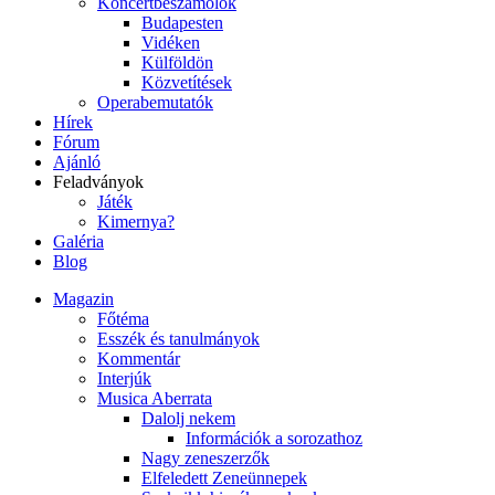
Koncertbeszámolók
Budapesten
Vidéken
Külföldön
Közvetítések
Operabemutatók
Hírek
Fórum
Ajánló
Feladványok
Játék
Kimernya?
Galéria
Blog
Magazin
Főtéma
Esszék és tanulmányok
Kommentár
Interjúk
Musica Aberrata
Dalolj nekem
Információk a sorozathoz
Nagy zeneszerzők
Elfeledett Zeneünnepek