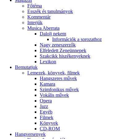
Magazin
Főtéma
Esszék és tanulmányok
Kommentár
Interjúk
Musica Aberrata
Dalolj nekem
Információk a sorozathoz
Nagy zeneszerzők
Elfeledett Zeneünnepek
Szakcikk hiszékenyeknek
Lexikon
Bemutatjuk
Lemezek, könyvek, filmek
Hangszeres művek
Kamara
Szimfonikus művek
Vokális művek
Opera
Jazz
Egyéb
Filmek
Könyvek
CD-ROM
Hangversenyek