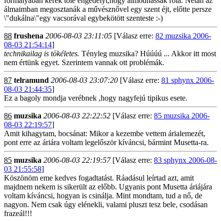
formályában kérek tőle engedélyt,hogy álmodhassak róla. Netán az
álmaimban megosztanák a művésznővel egy szent éjt, előtte persze
\"dukálna\"egy vacsorával egybekötött szenteste :-)
88
frushena
2006-08-03 23:11:05
[Válasz erre:
82 muzsika 2006-
08-03 21:54:14
]
technikailag is tökéletes.
Tényleg muzsika? Húúúú ... Akkor itt most
nem értünk egyet. Szerintem vannak ott problémák.
87
telramund
2006-08-03 23:07:20
[Válasz erre:
81 sphynx 2006-
08-03 21:44:35
]
Ez a bagoly mondja verébnek ,hogy nagyfejú tipikus esete.
86
muzsika
2006-08-03 22:22:52
[Válasz erre:
85 muzsika 2006-
08-03 22:19:57
]
Amit kihagytam, bocsánat: Mikor a kezembe vettem árialemezét,
pont erre az áriára voltam legelőször kíváncsi, bármint Musetta-ra.
85
muzsika
2006-08-03 22:19:57
[Válasz erre:
83 sphynx 2006-08-
03 21:55:58
]
Köszönöm eme kedves fogadtatást. Ráadásul leírtad azt, amit
majdnem nekem is sikerült az előbb. Ugyanis pont Musetta áriájára
voltam kíváncsi, hogyan is csinálja. Mint mondtam, tud a nő, de
nagyon. Nem csak úgy elénekli, valami pluszt tesz bele, csodásan
frazeál!!!