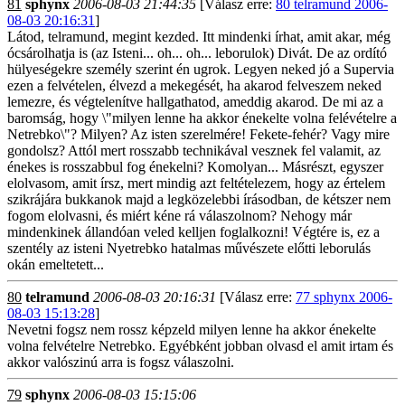
81
sphynx
2006-08-03 21:44:35
[Válasz erre:
80 telramund 2006-
08-03 20:16:31
]
Látod, telramund, megint kezded. Itt mindenki írhat, amit akar, még
ócsárolhatja is (az Isteni... oh... oh... leborulok) Divát. De az ordító
hülyeségekre személy szerint én ugrok. Legyen neked jó a Supervia
ezen a felvételen, élvezd a mekegését, ha akarod felveszem neked
lemezre, és végtelenítve hallgathatod, ameddig akarod. De mi az a
baromság, hogy \"milyen lenne ha akkor énekelte volna felévételre a
Netrebko\"? Milyen? Az isten szerelmére! Fekete-fehér? Vagy mire
gondolsz? Attól mert rosszabb technikával vesznek fel valamit, az
énekes is rosszabbul fog énekelni? Komolyan... Másrészt, egyszer
elolvasom, amit írsz, mert mindig azt feltételezem, hogy az értelem
szikrájára bukkanok majd a legközelebbi írásodban, de kétszer nem
fogom elolvasni, és miért kéne rá válaszolnom? Nehogy már
mindenkinek állandóan veled kelljen foglalkozni! Végtére is, ez a
szentély az isteni Nyetrebko hatalmas művészete előtti leborulás
okán emeltetett...
80
telramund
2006-08-03 20:16:31
[Válasz erre:
77 sphynx 2006-
08-03 15:13:28
]
Nevetni fogsz nem rossz képzeld milyen lenne ha akkor énekelte
volna felvételre Netrebko. Egyébként jobban olvasd el amit irtam és
akkor valószinú arra is fogsz válaszolni.
79
sphynx
2006-08-03 15:15:06