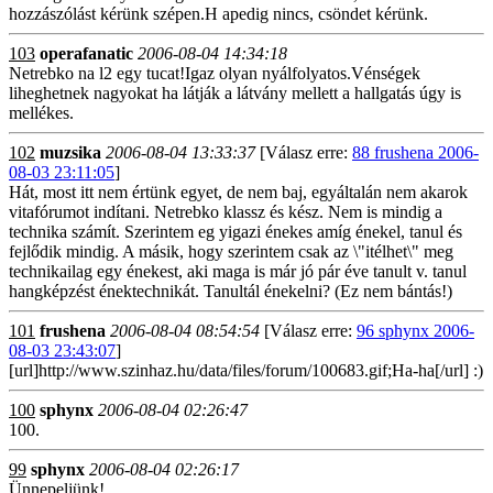
hozzászólást kérünk szépen.H apedig nincs, csöndet kérünk.
103
operafanatic
2006-08-04 14:34:18
Netrebko na l2 egy tucat!Igaz olyan nyálfolyatos.Vénségek
liheghetnek nagyokat ha látják a látvány mellett a hallgatás úgy is
mellékes.
102
muzsika
2006-08-04 13:33:37
[Válasz erre:
88 frushena 2006-
08-03 23:11:05
]
Hát, most itt nem értünk egyet, de nem baj, egyáltalán nem akarok
vitafórumot indítani. Netrebko klassz és kész. Nem is mindig a
technika számít. Szerintem eg yigazi énekes amíg énekel, tanul és
fejlődik mindig. A másik, hogy szerintem csak az \"itélhet\" meg
technikailag egy énekest, aki maga is már jó pár éve tanult v. tanul
hangképzést énektechnikát. Tanultál énekelni? (Ez nem bántás!)
101
frushena
2006-08-04 08:54:54
[Válasz erre:
96 sphynx 2006-
08-03 23:43:07
]
[url]http://www.szinhaz.hu/data/files/forum/100683.gif;Ha-ha[/url] :)
100
sphynx
2006-08-04 02:26:47
100.
99
sphynx
2006-08-04 02:26:17
Ünnepeljünk!