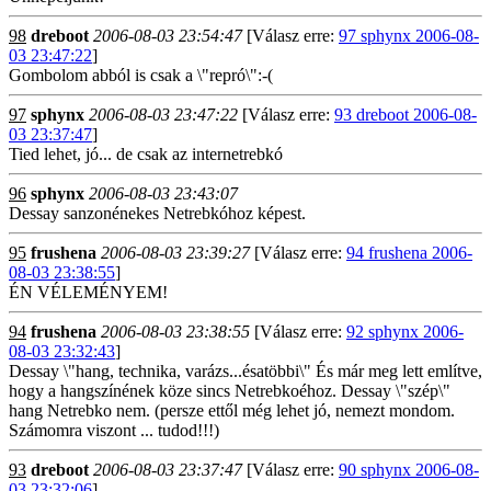
98
dreboot
2006-08-03 23:54:47
[Válasz erre:
97 sphynx 2006-08-
03 23:47:22
]
Gombolom abból is csak a \"repró\":-(
97
sphynx
2006-08-03 23:47:22
[Válasz erre:
93 dreboot 2006-08-
03 23:37:47
]
Tied lehet, jó... de csak az internetrebkó
96
sphynx
2006-08-03 23:43:07
Dessay sanzonénekes Netrebkóhoz képest.
95
frushena
2006-08-03 23:39:27
[Válasz erre:
94 frushena 2006-
08-03 23:38:55
]
ÉN VÉLEMÉNYEM!
94
frushena
2006-08-03 23:38:55
[Válasz erre:
92 sphynx 2006-
08-03 23:32:43
]
Dessay \"hang, technika, varázs...ésatöbbi\" És már meg lett említve,
hogy a hangszínének köze sincs Netrebkoéhoz. Dessay \"szép\"
hang Netrebko nem. (persze ettől még lehet jó, nemezt mondom.
Számomra viszont ... tudod!!!)
93
dreboot
2006-08-03 23:37:47
[Válasz erre:
90 sphynx 2006-08-
03 23:32:06
]