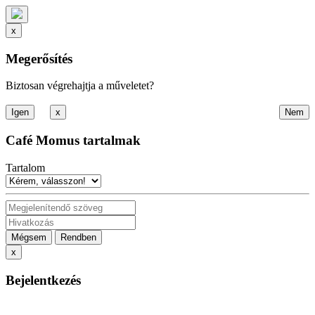
x
Megerősítés
Biztosan végrehajtja a műveletet?
x
Café Momus tartalmak
Tartalom
Mégsem
Rendben
x
Bejelentkezés