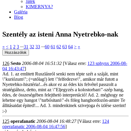
Játék
KIMERNYA?
Galéria
Blog
Szentély az isteni Anna Nyetrebko-nak
«
<
1
2
3
∙∙∙
31
32
33
∙∙∙
60
61
62
63
64
>
»
126
Sesto
2006-08-04 16:51:32
[Válasz erre:
123 sphynx 2006-08-
04 16:43:47
]
Ad. 1. az emlitett Ruszlánról senki nem tépte szét a száját, mint
\"kuriózum\"; (=utólag!) lett \"felfedezve\", amikor már futott a
Nyetrebko-hisztéria!...és akor ez az édes kis felvétel passzolt a
stratégiához, detto, mint az \"Eljegyzés a kolostorban\"-szép hang,
édes, de összeségében felejthetö interpretáció! Ad. 2. méghogy ne
lehetne egy hangot \"turbósitani\"-és föleg hanghordozón-amire Te
állitásaidat épited!... Ad. 3. mindenkinek szivejoga és izlése szerint!
;-)
125
operafanatic
2006-08-04 16:48:27
[Válasz erre:
124
operafanatic 2006-08-04 16:47:56
]