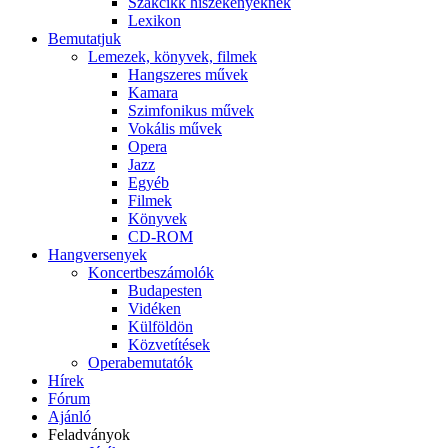
Szakcikk hiszékenyeknek
Lexikon
Bemutatjuk
Lemezek, könyvek, filmek
Hangszeres művek
Kamara
Szimfonikus művek
Vokális művek
Opera
Jazz
Egyéb
Filmek
Könyvek
CD-ROM
Hangversenyek
Koncertbeszámolók
Budapesten
Vidéken
Külföldön
Közvetítések
Operabemutatók
Hírek
Fórum
Ajánló
Feladványok