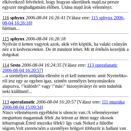
elkövetkező felvételeit, hogy hogyan sikerülnek majd,na persze
egyszer meghallgatnám élőben. Utána majd írok véleményt.
116
sphynx
2006-08-04 16:26:41
[Válasz erre:
115 sphynx 2006-
08-04 16:26:18
]
hárman...
115
sphynx
2006-08-04 16:26:18
Nyilván ti ketten vagytok azok, akik vért köptök, ha valaki csúnyán
néz a ti kedvencetekre. De itt mindent lehet. Mi itt értékén kezeljük a
dolgokat.
114
Sesto
2006-08-04 16:24:35
[Válasz erre:
113 operafanatic
2006-08-04 16:20:57
]
...a személyes antipátia ellenére is el kell ismernem: amit Nyetrebko-
ról irsz egy az egyben igaz, szintén személyes benyomásokra
alapozva, \"különb\" vagy \"más\" bizonyitványt én sem tudnénk
neki kiállitani!...
113
operafanatic
2006-08-04 16:20:57
[Válasz erre:
111 muzsika
2006-08-04 15:09:34
]
Nincs véleményem egyébként is silencio van./A véleményemet
megtartom magamnak félek ,ha leirom az itteni nagy okosok
lehurrognak.Érted muzsika félek!/ Igy csak Neked a füledbe
súgom.Volt szerencsém a szentélyes hölgyet többször is hallani van