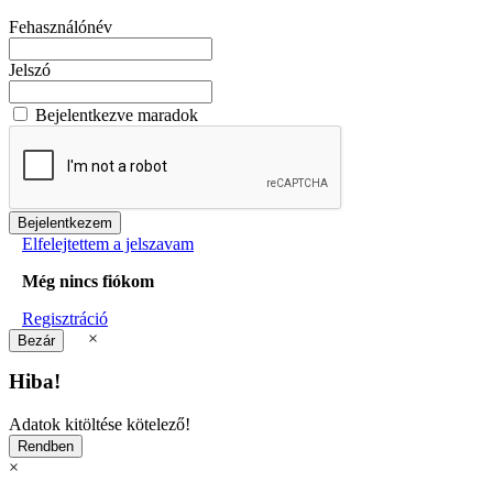
Fehasználónév
Jelszó
Bejelentkezve maradok
Elfelejtettem a jelszavam
Még nincs fiókom
Regisztráció
×
Hiba!
Adatok kitöltése kötelező!
×