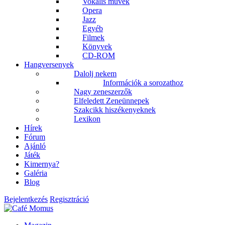
Vokális művek
Opera
Jazz
Egyéb
Filmek
Könyvek
CD-ROM
Hangversenyek
Dalolj nekem
Információk a sorozathoz
Nagy zeneszerzők
Elfeledett Zeneünnepek
Szakcikk hiszékenyeknek
Lexikon
Hírek
Fórum
Ajánló
Játék
Kimernya?
Galéria
Blog
Bejelentkezés
Regisztráció