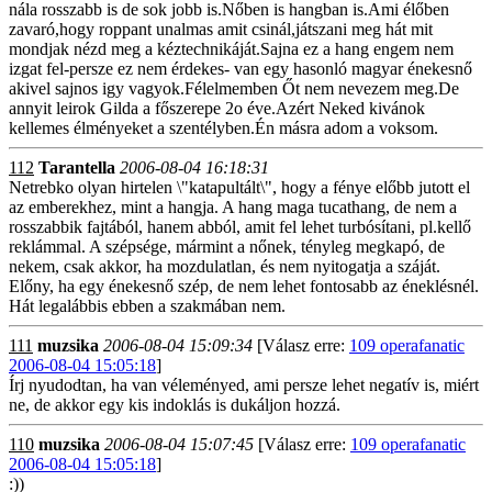
nála rosszabb is de sok jobb is.Nőben is hangban is.Ami élőben
zavaró,hogy roppant unalmas amit csinál,játszani meg hát mit
mondjak nézd meg a kéztechnikáját.Sajna ez a hang engem nem
izgat fel-persze ez nem érdekes- van egy hasonló magyar énekesnő
akivel sajnos igy vagyok.Félelmemben Őt nem nevezem meg.De
annyit leirok Gilda a főszerepe 2o éve.Azért Neked kivánok
kellemes élményeket a szentélyben.Én másra adom a voksom.
112
Tarantella
2006-08-04 16:18:31
Netrebko olyan hirtelen \"katapultált\", hogy a fénye előbb jutott el
az emberekhez, mint a hangja. A hang maga tucathang, de nem a
rosszabbik fajtából, hanem abból, amit fel lehet turbósítani, pl.kellő
reklámmal. A szépsége, mármint a nőnek, tényleg megkapó, de
nekem, csak akkor, ha mozdulatlan, és nem nyitogatja a száját.
Előny, ha egy énekesnő szép, de nem lehet fontosabb az éneklésnél.
Hát legalábbis ebben a szakmában nem.
111
muzsika
2006-08-04 15:09:34
[Válasz erre:
109 operafanatic
2006-08-04 15:05:18
]
Írj nyudodtan, ha van véleményed, ami persze lehet negatív is, miért
ne, de akkor egy kis indoklás is dukáljon hozzá.
110
muzsika
2006-08-04 15:07:45
[Válasz erre:
109 operafanatic
2006-08-04 15:05:18
]
:))