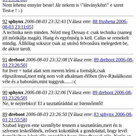
Nem lehetsz ennyire beste! Jár nekem is \"látványként\" e szent
Test-e ! :-)
92
sphynx
2006-08-03 23:32:43
[Válasz erre:
88 frushena 2006-
08-03 23:11:05
]
A technika nem minden. Nézd meg Dessay-t: csak technika (nameg
jól mórikálja magát). Hang és egyéniség is kell. Callas se remekelt
mindig. Állítólag sokszor csak az utolsó felvonásra melegedett be,
de akkor tarolt.
91
dreboot
2006-08-03 23:32:08
[Válasz erre:
89 dreboot 2006-08-
03 23:26:50
]
for liver = tudat alatt sem merem leírni a formáját,csak
elipszilonnal,mert még nem volt alkalmam élőben (live-R)találkozni
véle és a babonám,mint tuggyuk......:-(
90
sphynx
2006-08-03 23:32:06
[Válasz erre:
89 dreboot 2006-08-
03 23:26:50
]
Ne, te ne(trebko)! El a tasztatúráddal az Istennőmtől!
89
dreboot
2006-08-03 23:26:50
[Válasz erre:
83 sphynx 2006-08-
03 21:55:58
]
Szabad legyen eme szentélybe tennem a tasztatúrám,mert én is
szívesen leskelődnék, erősen kokottálok a gondolattal, hogy levél