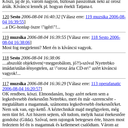
Köszi, jaj de jó, várom nagyon, biztosan passzolnak neki az orosz
áriák. Kíváncsi lennék pl. hogyan énekli Tatjana-t.
120
Sesto
2006-08-04 16:40:32
[Válasz erre:
119 muzsika 2006-08-
04 16:39:55
]
...a DG-honlap öszre \"igéri\"!...
119
muzsika
2006-08-04 16:39:55
[Válasz erre:
118 Sesto 2006-
08-04 16:38:06
]
Most fog megjelenni? Mert én is kíváncsi vagyok.
118
Sesto
2006-08-04 16:38:06
....abszolút objektiven(=megprobálom, jó?!)-szóval Nyetrebko
imádat/utálat-lényegtelen, az \"orosz ária CD-re\" azért kiváncsi
vagyok!...
117
muzsika
2006-08-04 16:36:29
[Válasz erre:
113 operafanatic
2006-08-04 16:20:57
]
OK rendben, köszi. Elmondanám, hogy azért nekem sem a
legkedvesebb énekesnőm Netrebko, mert én már -szerencsére -
megtaláltam a magamnak, számomra legkedvesebb énekesnőt/ket.
Nem sok van, egy-kettő. A kéztechnikát majd megfigyelem, még
nem tünt fel. Azt hiszem sejtem, sőt tudom, melyik hazai énekesnőre
gondolsz (Gilda). Szóval, nem rajongok betegesen érte, hiszen most
fedeztem fel én is magamnak és kellemeset csalódtam. Várom az