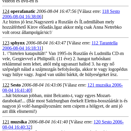
videon és dvd-én is
124
operafanatic
2006-08-04 16:47:56
[Válasz erre:
118 Sesto
2006-08-04 16:38:06
]
Az biztos jó lesz.Nagyszerü a Ruszlán és ÍLudmillában mely
hozzáférhető Kirov előadás.Igaz akkor még csak Anna Netrebko
volt orosz állampolgár/sic!/
123
sphynx
2006-08-04 16:43:47
[Válasz erre:
112 Tarantella
2006-08-04 16:18:31
]
1. \"hirtelen katapultált\" Van 1995-ös Ruszlán és Ludmilla CD-m
vele, Gergievvel a Philipstől. (11 éve) 2. hangot turbósítani
reklámmal nem lehet, attól még ugyanazt hallod 3. ha egy nő
szépségét nálad a szájmozgás befolyásolja, akkor te vagy logopédus
vagy hülye vagy. Jogod van utálni bárkit, de hülyeségeket írsz.
122
Sesto
2006-08-04 16:43:06
[Válasz erre:
121 muzsika 2006-
08-04 16:41:40
]
...hát biztosan jobban, mint Belcanto-t, vagy egyes Mozart-
darabokat!... (Bár most Salzburgban énekelt Elettra-bosszúáriát is és
nagyon jó volt!-hangsúlyoznám: nem csipem a hölgyet, de ami jó
azt illik elismerni!)
121
muzsika
2006-08-04 16:41:40
[Válasz erre:
120 Sesto 2006-
08-04 16:40:32
]