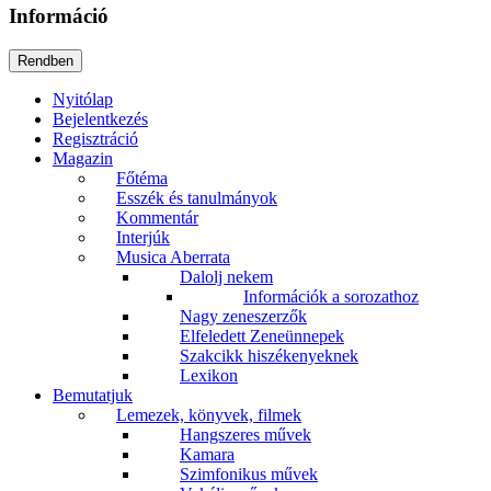
Információ
Nyitólap
Bejelentkezés
Regisztráció
Magazin
Főtéma
Esszék és tanulmányok
Kommentár
Interjúk
Musica Aberrata
Dalolj nekem
Információk a sorozathoz
Nagy zeneszerzők
Elfeledett Zeneünnepek
Szakcikk hiszékenyeknek
Lexikon
Bemutatjuk
Lemezek, könyvek, filmek
Hangszeres művek
Kamara
Szimfonikus művek