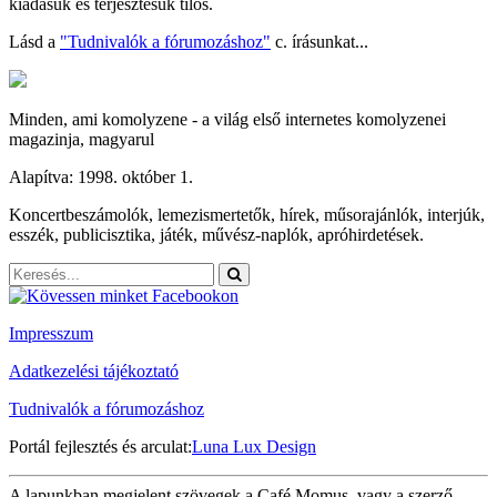
kiadásuk és terjesztésük tilos.
Lásd a
"Tudnivalók a fórumozáshoz"
c. írásunkat...
Minden, ami komolyzene - a világ első internetes komolyzenei
magazinja, magyarul
Alapítva: 1998. október 1.
Koncertbeszámolók, lemezismertetők, hírek, műsorajánlók, interjúk,
esszék, publicisztika, játék, művész-naplók, apróhirdetések.
Impresszum
Adatkezelési tájékoztató
Tudnivalók a fórumozáshoz
Portál fejlesztés és arculat:
Luna Lux Design
A lapunkban megjelent szövegek a Café Momus, vagy a szerző