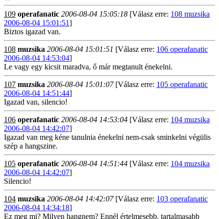
109
operafanatic
2006-08-04 15:05:18
[Válasz erre:
108 muzsika
2006-08-04 15:01:51
]
Biztos igazad van.
108
muzsika
2006-08-04 15:01:51
[Válasz erre:
106 operafanatic
2006-08-04 14:53:04
]
Le vagy egy kicsit maradva, ő már megtanult énekelni.
107
muzsika
2006-08-04 15:01:07
[Válasz erre:
105 operafanatic
2006-08-04 14:51:44
]
Igazad van, silencio!
106
operafanatic
2006-08-04 14:53:04
[Válasz erre:
104 muzsika
2006-08-04 14:42:07
]
Igazad van meg kéne tanulnia énekelni nem-csak sminkelni végülis
szép a hangszine.
105
operafanatic
2006-08-04 14:51:44
[Válasz erre:
104 muzsika
2006-08-04 14:42:07
]
Silencio!
104
muzsika
2006-08-04 14:42:07
[Válasz erre:
103 operafanatic
2006-08-04 14:34:18
]
Ez meg mi? Milyen hangnem? Ennél értelmesebb, tartalmasabb