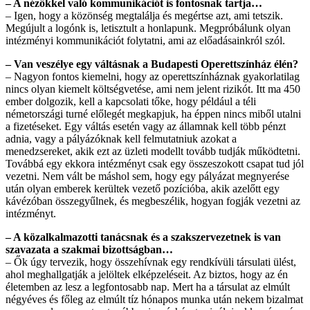
– A nézőkkel való kommunikációt is fontosnak tartja…
– Igen, hogy a közönség megtalálja és megértse azt, ami tetszik.
Megújult a logónk is, letisztult a honlapunk. Megpróbálunk olyan
intézményi kommunikációt folytatni, ami az előadásainkról szól.
– Van veszélye egy váltásnak a Budapesti Operettszínház élén?
– Nagyon fontos kiemelni, hogy az operettszínháznak gyakorlatilag
nincs olyan kiemelt költségvetése, ami nem jelent rizikót. Itt ma 450
ember dolgozik, kell a kapcsolati tőke, hogy például a téli
németországi turné előlegét megkapjuk, ha éppen nincs miből utalni
a fizetéseket. Egy váltás esetén vagy az államnak kell több pénzt
adnia, vagy a pályázóknak kell felmutatniuk azokat a
menedzsereket, akik ezt az üzleti modellt tovább tudják működtetni.
Továbbá egy ekkora intézményt csak egy összeszokott csapat tud jól
vezetni. Nem vált be máshol sem, hogy egy pályázat megnyerése
után olyan emberek kerültek vezető pozícióba, akik azelőtt egy
kávézóban összegyűlnek, és megbeszélik, hogyan fogják vezetni az
intézményt.
– A közalkalmazotti tanácsnak és a szakszervezetnek is van
szavazata a szakmai bizottságban…
– Ők úgy tervezik, hogy összehívnak egy rendkívüli társulati ülést,
ahol meghallgatják a jelöltek elképzeléseit. Az biztos, hogy az én
életemben az lesz a legfontosabb nap. Mert ha a társulat az elmúlt
négyéves és főleg az elmúlt tíz hónapos munka után nekem bizalmat