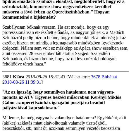
tipikus »madách-színházi« előadást, megdöbbentett, hogy ez a
szórakoztató, kommersz show negyvenkétszer kerülhet
műsorra a jövő évben az Operettszínházban.” Hogyan
kommentelné a kijelentést?
Szabályosan bóknak veszem. Ha azt mondja, hogy ez egy
professzionálisan elkészített előadás, az nagyon jól esik, a Madách
Színházról pedig bízom benne, hogy mindenkinek a minőség jut az
eszébe, hiszen ott mindig a legmagasabb minőségben igyekeznek
dolgozni. Nálam sem volt ez másképp az Apáca show esetében sem,
amit összesen 28 ezer ember láthatott a Szegedi Szabadtéri
Színpadon, és bízom benne, hogy az ott lévő nézők boldogan,
feltöltődve tértek haza."
3681
Klára
2018-08-26 15:31:43
[Válasz erre:
3678 Búbánat
2018-08-26 11:39:31
]
"
Az az igazság, hogy semmilyen hatalomra nem vágyom-
mondta az ATV Egyenes beszéd műsorában Kerényi Miklós
Gábor az operettszínház igazgatói posztjára beadott
pályázatával kapcsolatosan."
Mi lenne, ha még vágyna is valamilyen hatalomra? Egyébként, akit
(akiket) zaklatás miatt eltávolítottak valamely tisztségből,
beosztásból, stb, mint őt, azoknak semmilyen vezetői beosztásra