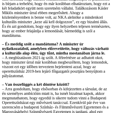
is bírjam a terhelést, hogy én már korábban elhatároztam, hogy ezt a
két feladatkört együtt nem szeretném vállalni. Találkozásom Kásler
Miklós miniszter úrral ebben megerősített. Ahogy a
közleményemben is benne volt, az NKA alelnöke a mindenkori
kulturális miniszter „keze alá kell dolgozzon”, ez egy bizalmi állás.
És én azt gondolom, hogy egy ilyen helyzetben teljesen természetes,
hogy az ember felajánlja a lemondását, bármeddig is szól a
mandátuma.
– És meddig szólt a mandátuma? A miniszter úr
nyilatkozatából, amelyben előrevetítette, hogy változás várható
a kulturális alap élén, úgy tűnt, mintha mostanában járna le.
– A megbízatásom 2021-ig szólt. A félreértésre az adhatott okot,
hogy miniszter úrral már korábban megbeszéltem, hogy lemondok,
viszont ezt egy időben terveztem bejelenteni azzal, hogy az
operettszínház 2019-ben lejáró főigazgatói posztjára benyújtom a
pályázatomat.
– Van összefüggés a két döntése között?
– Arra gondoltam, hogy elsősorban és kifejezetten a társulat, de az
én személyes ambícióim miatt is, ha ismét bizalmat kapok, akkor
megmutathatom, hogy egyedül is sikerre tudom vinni a Budapesti
Operettszínházat egy művészeti tanáccsal. Ezenkívül pár éve van
szerencsém a budapesti Színház- és Filmművészeti Egyetemen és a
Marosvásárhelyi Színművészeti Egyetemen is tanítani, ahol egy