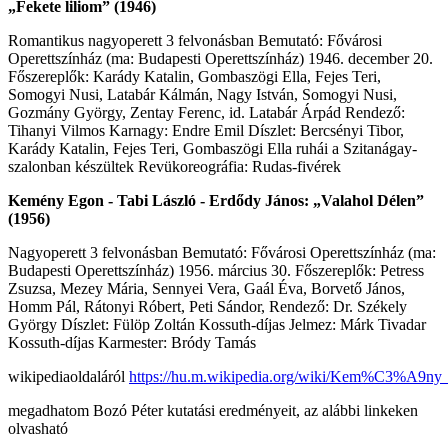
„Fekete liliom” (1946)
Romantikus nagyoperett 3 felvonásban Bemutató: Fővárosi
Operettszínház (ma: Budapesti Operettszínház) 1946. december 20.
Főszereplők: Karády Katalin, Gombaszögi Ella, Fejes Teri,
Somogyi Nusi, Latabár Kálmán, Nagy István, Somogyi Nusi,
Gozmány György, Zentay Ferenc, id. Latabár Árpád Rendező:
Tihanyi Vilmos Karnagy: Endre Emil Díszlet: Bercsényi Tibor,
Karády Katalin, Fejes Teri, Gombaszögi Ella ruhái a Szitanágay-
szalonban készültek Revükoreográfia: Rudas-fivérek
Kemény Egon - Tabi László - Erdődy János: „Valahol Délen”
(1956)
Nagyoperett 3 felvonásban Bemutató: Fővárosi Operettszínház (ma:
Budapesti Operettszínház) 1956. március 30. Főszereplők: Petress
Zsuzsa, Mezey Mária, Sennyei Vera, Gaál Éva, Borvető János,
Homm Pál, Rátonyi Róbert, Peti Sándor, Rendező: Dr. Székely
György Díszlet: Fülöp Zoltán Kossuth-díjas Jelmez: Márk Tivadar
Kossuth-díjas Karmester: Bródy Tamás
wikipediaoldaláról
https://hu.m.wikipedia.org/wiki/Kem%C3%A9ny
megadhatom Bozó Péter kutatási eredményeit, az alábbi linkeken
olvasható