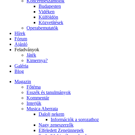
Koncertbeszámolók
Budapesten
Vidéken
Külföldön
Közvetítések
Operabemutatók
Hírek
Fórum
Ajánló
Feladványok
Játék
Kimernya?
Galéria
Blog
Magazin
Főtéma
Esszék és tanulmányok
Kommentár
Interjúk
Musica Aberrata
Dalolj nekem
Információk a sorozathoz
Nagy zeneszerzők
Elfeledett Zeneünnepek