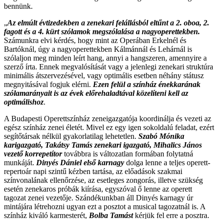
bennünk.
„
Az elmúlt évtizedekben a zenekari felállásból eltűnt a 2. oboa, 2.
fagott és a 4. kürt szólamok megszólalása a nagyoperettekben.
Számunkra elvi kérdés, hogy mint az Operában Erkelnél és
Bartóknál, úgy a nagyoperettekben Kálmánnál és Lehárnál is
szólaljon meg minden leírt hang, annyi a hangszeren, amennyire a
szerző írta. Ennek megvalósítását vagy a jelenlegi zenekari struktúra
minimális átszervezésével, vagy optimális esetben néhány státusz
megnyitásával fogjuk elérni.
Ezen felül a színház énekkarának
szólamarányait is az évek előrehaladtával közelíteni kell az
optimálishoz
.
A Budapesti Operettszínház zeneigazgatója koordinálja és vezeti az
egész színház zenei életét. Mivel ez egy igen sokoldalú feladat, ezért
segítőtársak nélkül gyakorlatilag lehetetlen.
Szabó Mónika
karigazgató, Takátsy Tamás zenekari igazgató, Mihalics János
vezető korrepetítor
továbbra is változatlan formában folytatná
munkáját.
Dinyés Dániel első karnagy
dolga lenne a teljes operett-
repertoár napi szintű kézben tartása, az előadások szakmai
színvonalának ellenőrzése, az esetleges zongorás, illetve szükség
esetén zenekaros próbák kiírása, egyszóval ő lenne az operett
tagozat zenei vezetője. Szándékunkban áll Dinyés karnagy úr
mintájára létrehozni ugyan ezt a posztot a musical tagozatnál is. A
színház kiváló karmesterét,
Bolba Tamást
kérjük fel erre a posztra.