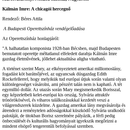
Kálmán Imre: A chicagói hercegnő
Rendező: Béres Attila
A Budapesti Operettszínház vendégelőadása
Az Operettszínház honlapjáról:
"A halhatatlan komponista 1928-ban Bécsben, majd Budapesten
bemutatott operettje méltatlanul elfeledett darabja Kálmán Imre
gazdag életművének, jóllehet aktualitása aligha vitatható.
A történet szerint Mary, az elkényeztetett amerikai milliomoslány,
fogadást köt barátnőjével, az ugyancsak dúsgazdag Edith
Rockefellerrel, hogy melyikük tud európai útjuk során valami olyan
különlegességet vásárolni, ami pénzért talán nem is kapható. A tét
egymillió dollár. Az utazás során Mary megismerkedik Borisszal,
egy képzeletbeli kelet-európai kis ország, Sylvária attraktív
trónörökösével, és viharos találkozásukkal kezdetét veszi a
világrendszerek küzdelme. A gazdag amerikai lány megvásárolja és
átrendezi a reménytelen adósságokkal küszködő Sylvária uralkodói
palotáját, de titokban Borisz szerelmére pályázik, a férfi pedig
önbecsülését és kulturális hagyományait igyekszik megőrizni a
mindent elsöprő tengerentúli befolyással szemben.