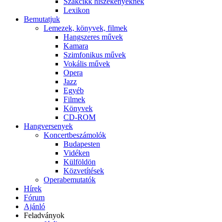
Szakcikk hiszékenyeknek
Lexikon
Bemutatjuk
Lemezek, könyvek, filmek
Hangszeres művek
Kamara
Szimfonikus művek
Vokális művek
Opera
Jazz
Egyéb
Filmek
Könyvek
CD-ROM
Hangversenyek
Koncertbeszámolók
Budapesten
Vidéken
Külföldön
Közvetítések
Operabemutatók
Hírek
Fórum
Ajánló
Feladványok