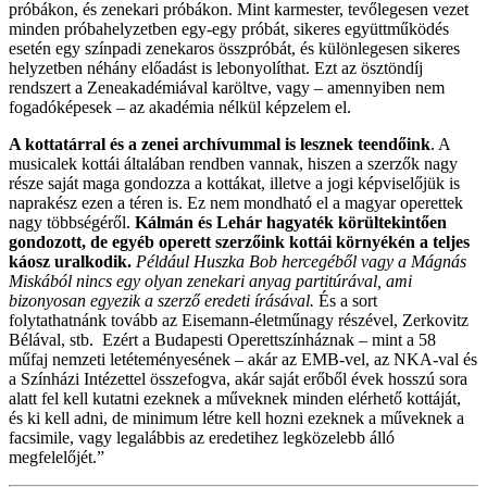
próbákon, és zenekari próbákon. Mint karmester, tevőlegesen vezet
minden próbahelyzetben egy-egy próbát, sikeres együttműködés
esetén egy színpadi zenekaros összpróbát, és különlegesen sikeres
helyzetben néhány előadást is lebonyolíthat. Ezt az ösztöndíj
rendszert a Zeneakadémiával karöltve, vagy – amennyiben nem
fogadóképesek – az akadémia nélkül képzelem el.
A kottatárral és a zenei archívummal is lesznek teendőink
. A
musicalek kottái általában rendben vannak, hiszen a szerzők nagy
része saját maga gondozza a kottákat, illetve a jogi képviselőjük is
naprakész ezen a téren is. Ez nem mondható el a magyar operettek
nagy többségéről.
Kálmán és Lehár hagyaték körültekintően
gondozott, de egyéb operett szerzőink kottái környékén a teljes
káosz uralkodik.
Például Huszka Bob hercegéből vagy a Mágnás
Miskából nincs egy olyan zenekari anyag partitúrával, ami
bizonyosan egyezik a szerző eredeti írásával.
És a sort
folytathatnánk tovább az Eisemann-életműnagy részével, Zerkovitz
Bélával, stb. Ezért a Budapesti Operettszínháznak – mint a 58
műfaj nemzeti letéteményesének – akár az EMB-vel, az NKA-val és
a Színházi Intézettel összefogva, akár saját erőből évek hosszú sora
alatt fel kell kutatni ezeknek a műveknek minden elérhető kottáját,
és ki kell adni, de minimum létre kell hozni ezeknek a műveknek a
facsimile, vagy legalábbis az eredetihez legközelebb álló
megfelelőjét.”