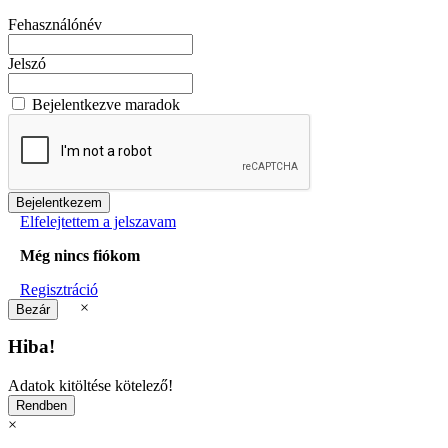
Fehasználónév
Jelszó
Bejelentkezve maradok
Elfelejtettem a jelszavam
Még nincs fiókom
Regisztráció
×
Hiba!
Adatok kitöltése kötelező!
×