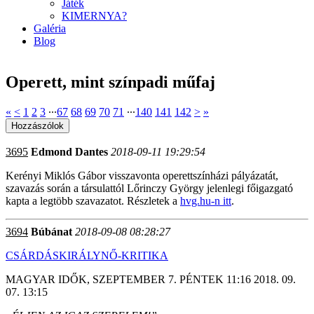
Játék
KIMERNYA?
Galéria
Blog
Operett, mint színpadi műfaj
«
<
1
2
3
∙∙∙
67
68
69
70
71
∙∙∙
140
141
142
>
»
3695
Edmond Dantes
2018-09-11 19:29:54
Kerényi Miklós Gábor visszavonta operettszínházi pályázatát,
szavazás során a társulattól Lőrinczy György jelenlegi főigazgató
kapta a legtöbb szavazatot. Részletek a
hvg.hu-n itt
.
3694
Búbánat
2018-09-08 08:28:27
CSÁRDÁSKIRÁLYNŐ-KRITIKA
MAGYAR IDŐK, SZEPTEMBER 7. PÉNTEK 11:16 2018. 09.
07. 13:15