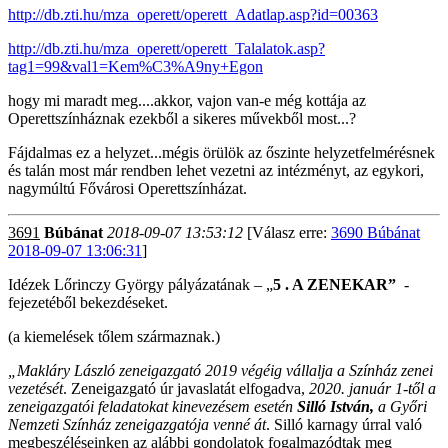
http://db.zti.hu/mza_operett/operett_Adatlap.asp?id=00363
http://db.zti.hu/mza_operett/operett_Talalatok.asp?
tag1=99&val1=Kem%C3%A9ny+Egon
hogy mi maradt meg....akkor, vajon van-e még kottája az
Operettszínháznak ezekből a sikeres művekből most...?
Fájdalmas ez a helyzet...mégis örülök az őszinte helyzetfelmérésnek
és talán most már rendben lehet vezetni az intézményt, az egykori,
nagymúltú Fővárosi Operettszínházat.
3691
Búbánat
2018-09-07 13:53:12
[Válasz erre:
3690 Búbánat
2018-09-07 13:06:31
]
Idézek Lőrinczy György pályázatának – „
5
. A ZENEKAR”
-
fejezetéből bekezdéseket.
(a kiemelések tőlem származnak.)
„Makláry László zeneigazgató 2019 végéig vállalja a Színház zenei
vezetését
. Zeneigazgató úr javaslatát elfogadva,
2020. január 1-től a
zeneigazgatói feladatokat kinevezésem esetén
Silló István,
a Győri
Nemzeti Színház zeneigazgatója venné át
. Silló karnagy úrral való
megbeszéléseinken az alábbi gondolatok fogalmazódtak meg