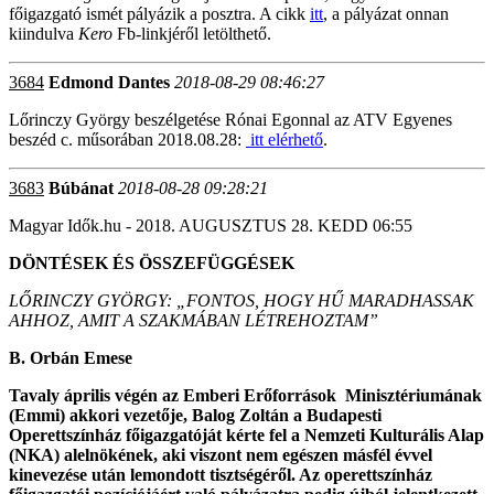
főigazgató ismét pályázik a posztra. A cikk
itt
, a pályázat onnan
kiindulva
Kero
Fb-linkjéről letölthető.
3684
Edmond Dantes
2018-08-29 08:46:27
Lőrinczy György beszélgetése Rónai Egonnal az ATV Egyenes
beszéd c. műsorában 2018.08.28:
itt elérhető
.
3683
Búbánat
2018-08-28 09:28:21
Magyar Idők.hu - 2018. AUGUSZTUS 28. KEDD 06:55
DÖNTÉSEK ÉS ÖSSZEFÜGGÉSEK
LŐRINCZY GYÖRGY: „FONTOS, HOGY HŰ MARADHASSAK
AHHOZ, AMIT A SZAKMÁBAN LÉTREHOZTAM”
B. Orbán Emese
Tavaly április végén az Emberi Erőforrások
Minisztériumának
(Emmi) akkori vezetője, Balog Zoltán a Budapesti
Operettszínház főigazgatóját kérte fel a Nemzeti Kulturális Alap
(NKA) alelnökének, aki viszont nem egészen másfél évvel
kinevezése után lemondott tisztségéről. Az operettszínház