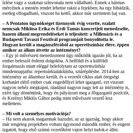
ízlése vagy a szakmai színvonala nem vállalható. Ennek a hármas
mércének a mentén rendet lehetne rakni a fejekben; ha egy hibádzik,
esetleg elfogadható, viszont ha kettő, akkor már szerintem baj van.
– A Pentaton ügynökséget tizen­nyolc évig vezette, ezalatt
nemcsak Miklósa Erika és Érdi Tamás koncertjeit menedzselte,
hanem állami megrendeléseket is teljesített: a Millenáris és a
Budapesti Tavaszi Fesztivál programjait bonyolította le.
Hogyan került a magánszférából az operettszínház élére, éppen
amikor az állam átvette az intézményt?
– Egy jó művészeti menedzsment úgy működik igazán jól, ha az
ember beleszól érdemi dolgokba. A belföldi és a külföldi
forgalmazás miatt eléggé belefolytam az operettszínház
mindennapjaiba: repertoárkialakításba, sztárépítésbe. 2014-ben az
intézmény az államhoz került, és a vezetői ciklus alatt öregségi
korhatárt elérő ember csak engedéllyel lehet igazgató, ezt viszont
nagyon nehéz megkapni, ráadásul nagyon nagy lett az intézmény is,
ezért úgy döntöttünk, hogy én pályázom meg a főigazgatói pozíciót,
és Kerényi Miklós Gábor pedig mint művészeti vezető lesz
mellettem.
– Mi volt a személyes motivációja?
– Ha nem akarok magamnak hazudni, az az igazság, hogy akkor
már rengeteg projektben voltam úgymond második ember, és engem
izgatott, hogy első számú vezetőként vajon helyt tudok-e állni.