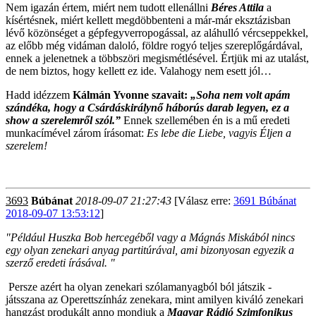
Nem igazán értem, miért nem tudott ellenállni
Béres Attila
a
kísértésnek, miért kellett megdöbbenteni a már-már eksztázisban
lévő közönséget a gépfegyverropogással, az aláhulló vércseppekkel,
az előbb még vidáman daloló, földre rogyó teljes szereplőgárdával,
ennek a jelenetnek a többszöri megismétlésével. Értjük mi az utalást,
de nem biztos, hogy kellett ez ide. Valahogy nem esett jól…
Hadd idézzem
Kálmán Yvonne szavait:
„Soha nem volt apám
szándéka, hogy a Csárdáskirálynő háborús darab legyen, ez a
show a szerelemről szól.”
Ennek szellemében én is a mű eredeti
munkacímével zárom írásomat:
Es lebe die Liebe, vagyis Éljen a
szerelem!
3693
Búbánat
2018-09-07 21:27:43
[Válasz erre:
3691 Búbánat
2018-09-07 13:53:12
]
"Például Huszka Bob hercegéből vagy a Mágnás Miskából nincs
egy olyan zenekari anyag partitúrával, ami bizonyosan egyezik a
szerző eredeti írásával. "
Persze azért ha olyan zenekari szólamanyagból ból játszik -
játsszana az Operettszínház zenekara, mint amilyen kiváló zenekari
hangzást produkált anno mondjuk a
Magyar Rádió Szimfonikus