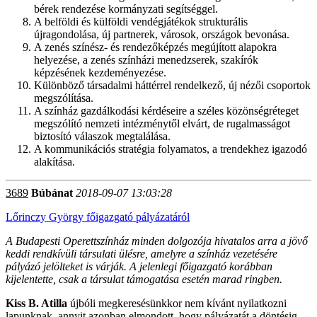
bérek rendezése kormányzati segítséggel.
A belföldi és külföldi vendégjátékok strukturális
újragondolása, új partnerek, városok, országok bevonása.
A zenés színész- és rendezőképzés megújított alapokra
helyezése, a zenés színházi menedzserek, szakírók
képzésének kezdeményezése.
Különböző társadalmi háttérrel rendelkező, új nézői csoportok
megszólítása.
A színház gazdálkodási kérdéseire a széles közönségréteget
megszólító nemzeti intézménytől elvárt, de rugalmasságot
biztosító válaszok megtalálása.
A kommunikációs stratégia folyamatos, a trendekhez igazodó
alakítása.
3689
Búbánat
2018-09-07 13:03:28
Lőrinczy György főigazgató pályázatáról
A Budapesti Operettszínház minden dolgozója hivatalos arra a jövő
keddi rendkívüli társulati ülésre, amelyre a színház vezetésére
pályázó jelölteket is várják. A jelenlegi főigazgató korábban
kijelentette, csak a társulat támogatása esetén marad ringben.
Kiss B. Atilla
újbóli megkeresésünkkor nem kívánt nyilatkozni
lapunknak, annyit azonban elmondott, hogy pályázatát a döntésig