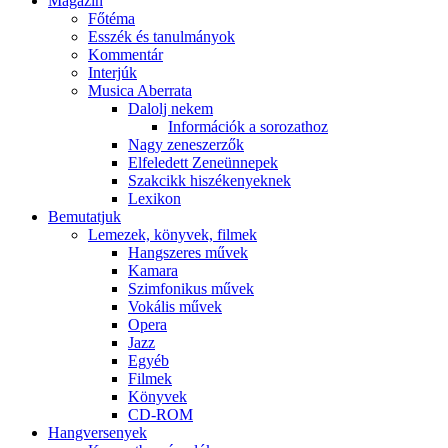
Magazin
Főtéma
Esszék és tanulmányok
Kommentár
Interjúk
Musica Aberrata
Dalolj nekem
Információk a sorozathoz
Nagy zeneszerzők
Elfeledett Zeneünnepek
Szakcikk hiszékenyeknek
Lexikon
Bemutatjuk
Lemezek, könyvek, filmek
Hangszeres művek
Kamara
Szimfonikus művek
Vokális művek
Opera
Jazz
Egyéb
Filmek
Könyvek
CD-ROM
Hangversenyek