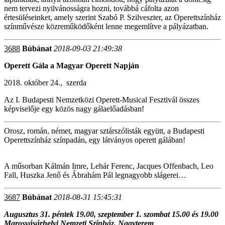
nem tervezi nyilvánosságra hozni, továbbá cáfolta azon
értesüléseinket, amely szerint Szabó P. Szilveszter, az Operettszínház
színművésze közreműködőként lenne megemlítve a pályázatban.
3688
Búbánat
2018-09-03 21:49:38
Operett Gála a Magyar Operett Napján
2018. október 24., szerda
Az I. Budapesti Nemzetközi Operett-Musical Fesztivál összes
képviselője egy közös nagy gálaelőadásban!
Orosz, román, német, magyar sztárszólisták együtt, a Budapesti
Operettszínház színpadán, egy látványos operett gálában!
A műsorban Kálmán Imre, Lehár Ferenc, Jacques Offenbach, Leo
Fall, Huszka Jenő és Ábrahám Pál legnagyobb slágerei…
3687
Búbánat
2018-08-31 15:45:31
Augusztus 31. péntek 19.00, szeptember 1. szombat 15.00 és 19.00
Marosvásárhelyi Nemzeti Színház, Nagyterem