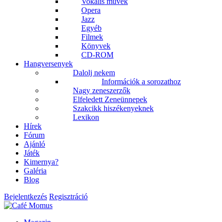
Vokális művek
Opera
Jazz
Egyéb
Filmek
Könyvek
CD-ROM
Hangversenyek
Dalolj nekem
Információk a sorozathoz
Nagy zeneszerzők
Elfeledett Zeneünnepek
Szakcikk hiszékenyeknek
Lexikon
Hírek
Fórum
Ajánló
Játék
Kimernya?
Galéria
Blog
Bejelentkezés
Regisztráció