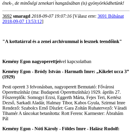
ének-, de minőségi zenekari hangzásában (is) gyönyörködhetünk!
3692
smaragd
2018-09-07 19:07:16
[Válasz erre:
3691 Búbánat
2018-09-07 13:53:12
]
"A kottatárral és a zenei archívummal is lesznek teendőink"
Kemény Egon nagyoperettjei
vel kapcsolatban
Kemény Egon - Bródy István - Harmath Imre: „Kikelet ucca 3”
(1929)
Pesti operett 3 felvonásban, nagyoperett Bemutató: Fővárosi
Operettszínház (ma: Budapesti Operettszínház) 1929. április 27.
Főszereplők: Somogyi Erzsi, Eggerth Márta, Fejes Teri, Kertész
Dezső, Sarkadi Aladár, Halmay Tibor, Kabos Gyula, Szirmai Imre
Rendező: Szabolcs Ernő Díszlet: Gara Zoltán Ruhatervező: Váradi
Tihamér A táncokat betanította: Rott Ferenc Karmester: Ábrahám
Pál
Kemény Egon - Nóti Károly - Földes Imre - Halász Rudolf: