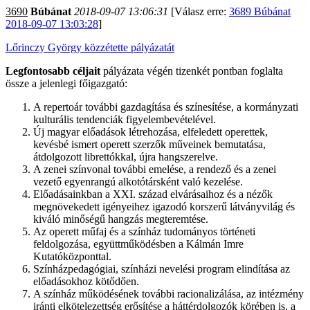
3690
Búbánat
2018-09-07 13:06:31
[Válasz erre:
3689 Búbánat
2018-09-07 13:03:28
]
Lőrinczy György közzétette pályázatát
Legfontosabb céljait
pályázata végén tizenkét pontban foglalta
össze a jelenlegi főigazgató:
A repertoár további gazdagítása és színesítése, a kormányzati
kulturális tendenciák figyelembevételével.
Új magyar előadások létrehozása, elfeledett operettek,
kevésbé ismert operett szerzők műveinek bemutatása,
átdolgozott librettókkal, újra hangszerelve.
A zenei színvonal további emelése, a rendező és a zenei
vezető egyenrangú alkotótársként való kezelése.
Előadásainkban a XXI. század elvárásaihoz és a nézők
megnövekedett igényeihez igazodó korszerű látványvilág és
kiváló minőségű hangzás megteremtése.
Az operett műfaj és a színház tudományos történeti
feldolgozása, együttműködésben a Kálmán Imre
Kutatóközponttal.
Színházpedagógiai, színházi nevelési program elindítása az
előadásokhoz kötődően.
A színház működésének további racionalizálása, az intézmény
iránti elkötelezettség erősítése a háttérdolgozók körében is, a