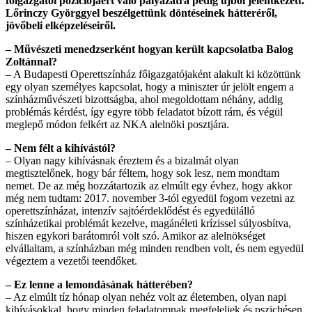
főigazgatói pozíciójáért való pályázatra pedig újból jelentkezett.
Lőrinczy Györggyel beszélgettünk döntéseinek hátteréről,
jövőbeli elképzeléseiről.
– Művészeti menedzserként hogyan került kapcsolatba Balog
Zoltánnal?
– A Budapesti Operettszínház főigazgatójaként alakult ki közöttünk
egy olyan személyes kapcsolat, hogy a miniszter úr jelölt engem a
színházművészeti bizottságba, ahol megoldottam néhány, addig
problémás kérdést, így egyre több feladatot bízott rám, és végül
meglepő módon felkért az NKA alelnöki posztjára.
– Nem félt a kihívástól?
– Olyan nagy kihívásnak éreztem és a bizalmát olyan
megtisztelőnek, hogy bár féltem, hogy sok lesz, nem mondtam
nemet. De az még hozzátartozik az elmúlt egy évhez, hogy akkor
még nem tudtam: 2017. november 3-tól egyedül fogom vezetni az
operettszínházat, intenzív sajtóérdeklődést és egyedülálló
színházetikai problémát kezelve, magánéleti krízissel súlyosbítva,
hiszen egykori barátomról volt szó. Amikor az alelnökséget
elvállaltam, a színházban még minden rendben volt, és nem egyedül
végeztem a vezetői teendőket.
– Ez lenne a lemondásának hátterében?
– Az elmúlt tíz hónap olyan nehéz volt az életemben, olyan napi
kihívásokkal, hogy minden feladatomnak megfeleljek és pszichésen