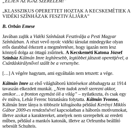
„ÉLJEN AZ IGAZ SZERELEM!”
„KLASSZIKUS OPERETTET HOZTAK A KECSKEMÉTIEK A
VIDÉKI SZÍNHÁZAK FESZTIVÁLJÁRA”
B. Orbán Emese
Javában zajlik a
Vidéki Színházak Fesztiválja a Pesti Magyar
Színházban.
A részt vevő nyolc vidéki társulat mindegyike olyan
erős darabbal érkezett a megméretésre, hogy igazán nem lesz
könnyű dolga az öttagú zsűrinek.
A Kecskeméti Katona József
Színház
Kálmán Imre leghíresebb, legtöbbet játszott operettjével, a
Csárdáskirálynővel szállt be a versenybe.
[…] A végére hagytam, ami egyáltalán nem tetszett: a vége.
Kálmán Imre
az első világháború kitörésekor abbahagyta az 1914
tavaszán elkezdett munkát.
„Nem tudok zenét szerezni akkor,
amikor… a fronton egymást öli a világ”
– nyilatkozta, és csak egy
év múlva, Lehár Ferenc biztatására folytatta.
Kálmán Yvonne,
Kálmán Imre lánya is többször kifogásolta például
Kerényi Miklós
Gábor 2009-es rendezésével
kapcsolatban a háborús motívumokat,
illetve azokat a karaktereket, amelyek nem szerepeltek az eredeti
műben, például a mankós katonák, illetve az Orfeumba beállító
sebesült Schulteis.