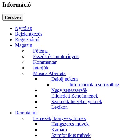
Információ
Nyitólap
Bejelentkezés
Regisztráció
Magazin
Főtéma
Esszék és tanulmányok
Kommentár
Interjúk
Musica Aberrata
Dalolj nekem
Információk a sorozathoz
Nagy zeneszerzők
Elfeledett Zeneünnepek
Szakcikk hiszékenyeknek
Lexikon
Bemutatjuk
Lemezek, könyvek, filmek
Hangszeres művek
Kamara
Szimfonikus művek