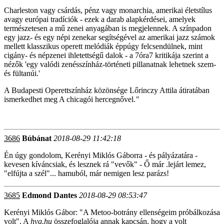
Charleston vagy csárdás, pénz vagy monarchia, amerikai életstílus
avagy európai tradíciók - ezek a darab alapkérdései, amelyek
természetesen a mű zenei anyagában is megjelennek. A színpadon
egy jazz- és egy népi zenekar segítségével az amerikai jazz számok
mellett klasszikus operett melódiák éppúgy felcsendülnek, mint
cigány- és népzenei ihletettségű dalok - a 7óra7 kritikája szerint a
nézők 'egy valódi zenésszínház-történeti pillanatnak lehetnek szem-
és fültanúi.'
A Budapesti Operettszínház közönsége Lőrinczy Attila átiratában
ismerkedhet meg A chicagói hercegnővel.
"
3686
Búbánat
2018-08-29 11:42:18
Én úgy gondolom, Kerényi Miklós Gáborra - és pályázatára -
kevesen kíváncsiak, és lesznek rá "vevők" - Ő már .lejárt lemez,
"elfújta a szél"... hamuból, már nemigen lesz parázs!
3685
Edmond Dantes
2018-08-29 08:53:47
Kerényi Miklós Gábor: "A Metoo-botrány ellenségeim próbálkozása
volt". A
hvg.hu
összefoglalója annak kapcsán, hogy a volt