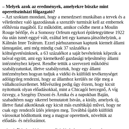
– Melyek azok az eredmények, amelyekre büszke mint
operettszínházi főigazgató?
– Azt szoktam mondani, hogy a menedzseri munkában a tervek és a
véletlenhez való igazodásnak a szenzitív turmixát kell az embernek
előhívnia magából. Ez működött, amikor csődbe ment a Moulin
Rouge bérlője, és a Somossy Orfeum egykori épületegyüttese 1922
óta után ismét eggyé vált, ezáltal lett egy kamara-játszóhelyünk, a
Kálmán Imre Teátrum. Ezzel párhuzamosan kaptunk kiemelt állami
támogatást, ami még mindig csak 37 százaléka a
költségvetésünknek, a 63 százalékot a saját bevételeink képezik a
taóval együtt, ami egy kiemelkedő gazdasági teljesítmény állami
intézményhez képest. Rendbe tettük a szervezeti működési
szabályzatunkat, illetve szabályoztuk, hogy egy állami
intézményben hogyan tudjuk a vidéki és külföldi tevékenységet
adóügyileg rendezni, hogy az államhoz kerülés ne ölje meg a
vállalkozószellemet. Művészileg pedig úgy érzem, hogy kicsit
nyitottunk olyan előadásokkal, mint a Chicagói hercegnő, A víg
özvegy, a Szegény Dzsoni és Árnika és a napokban Baján,
szabadtéren nagy sikerrel bemutatott István, a király, amelyek új,
illetve fiatal alkotóknak egy kicsit más esztétikájú művei, hogy ne
csak egy rendezői ízlés jelenjen meg. Továbbá újabb külföldi
városokat hódítottunk meg a magyar operettnek, növeltük az
előadás- és nézőszámot.