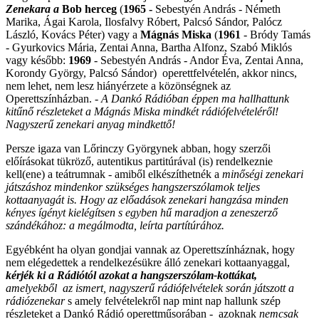
Zenekara a
Bob herceg
(
1965 -
Sebestyén András - Németh
Marika, Ágai Karola, Ilosfalvy Róbert, Palcsó Sándor, Palócz
László, Kovács Péter) vagy a
Mágnás Miska
(
1961
- Bródy Tamás
- Gyurkovics Mária, Zentai Anna, Bartha Alfonz, Szabó Miklós
vagy később:
1969
- Sebestyén András - Andor Éva, Zentai Anna,
Korondy György, Palcsó Sándor) operettfelvételén, akkor nincs,
nem lehet, nem lesz hiányérzete a közönségnek az
Operettszínházban. -
A Dankó Rádióban éppen ma hallhattunk
kitűnő részleteket a Mágnás Miska mindkét rádiófelvételéről!
Nagyszerű zenekari anyag mindkettő!
Persze igaza van Lőrinczy Györgynek abban, hogy szerzői
előírásokat tükröző, autentikus partitúrával (is) rendelkeznie
kell(ene) a teátrumnak - amiből elkészíthetnék a
minőségi
zenekari
játszáshoz mindenkor szükséges hangszerszólamok teljes
kottaanyagát is. Hogy az előadások zenekari hangzása minden
kényes ígényt kielégítsen s egyben hű maradjon a zeneszerző
szándékához: a megálmodta, leírta partítúrához.
Egyébként ha olyan gondjai vannak az Operettszínháznak, hogy
nem elégedettek a rendelkezésükre álló zenekari kottaanyaggal,
kérjék ki a Rádiótól azokat a hangszerszólam-kottákat,
amelyekből az ismert, nagyszerű rádiófelvételek során játszott a
rádiózenekar
s amely felvételekről nap mint nap hallunk szép
részleteket a Dankó Rádió operettműsorában - azoknak
nemcsak