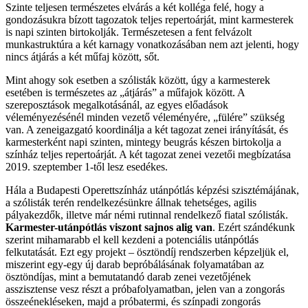
Szinte teljesen természetes elvárás a két kolléga felé, hogy a
gondozásukra bízott tagozatok teljes repertoárját, mint karmesterek
is napi szinten birtokolják. Természetesen a fent felvázolt
munkastruktúra a két karnagy vonatkozásában nem azt jelenti, hogy
nincs átjárás a két műfaj között, sőt.
Mint ahogy sok esetben a szólisták között, úgy a karmesterek
esetében is természetes az „átjárás” a műfajok között. A
szereposztások megalkotásánál, az egyes előadások
véleményezésénél minden vezető véleményére, „fülére” szükség
van. A zeneigazgató koordinálja a két tagozat zenei irányítását, és
karmesterként napi szinten, mintegy beugrás készen birtokolja a
színház teljes repertoárját. A két tagozat zenei vezetői megbízatása
2019. szeptember 1-től lesz esedékes.
Hála a Budapesti Operettszínház utánpótlás képzési szisztémájának,
a szólisták terén rendelkezésünkre állnak tehetséges, agilis
pályakezdők, illetve már némi rutinnal rendelkező fiatal szólisták.
Karmester-utánpótlás viszont sajnos alig van
. Ezért szándékunk
szerint mihamarabb el kell kezdeni a potenciális utánpótlás
felkutatását. Ezt egy projekt – ösztöndíj rendszerben képzeljük el,
miszerint egy-egy új darab bepróbálásának folyamatában az
ösztöndíjas, mint a bemutatandó darab zenei vezetőjének
asszisztense vesz részt a próbafolyamatban, jelen van a zongorás
összeénekléseken, majd a próbatermi, és színpadi zongorás