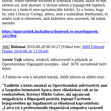
szavaz, velem szeretne továbbra is színházat csinálni, akkor én már
elértem azt, amit akartam. A társulat nekem a legnagyobb hajtóerő,
hiszen ez a funkció nem egzisztenciális kérdés. Az a fontos, hogy
én, mint Lőrinczy György, ahhoz, amit a szakmában létrehoztam, és
amiért azok is elismernek, akik különben nem szeretnek, hű tudjak
maradni.
https://magyaridok.hu/kultura/dontesek-es-osszefuggesek-
3421994/
3682
Búbánat
2018-08-28 08:30:27
[Válasz erre:
3680 Edmond
Dantes 2018-08-26 13:59:44
]
Szente Vajk
színész, rendező, műsorvezető is pályázik az
Operettszínház főigazgatói posztjára -
lásd: 3678. sorszámnál beírt
linket.
A Fidelio.hu vele is készített interjút, ebből idézem az alábbi részt:
"Említette a közös munkát az Operettszínház művészeivel, ami
a Szegeden bemutatott Apáca show előadásban volt az ön
rendezésében. Kerényi Miklós Gábor, aki ugyancsak
megpályázta a főigazgatói pozíciót, tegnapi Facebook-
bejegyzésében így fogalmazott az előadással kapcsolatban:
„Látva ezt a professzionális eleganciával színpadra varázsolt