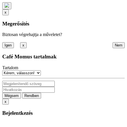
x
Megerősítés
Biztosan végrehajtja a műveletet?
x
Café Momus tartalmak
Tartalom
Mégsem
Rendben
x
Bejelentkezés