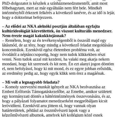
PhD-dolgozatot is készítek a színházmenedzsmentről, amit most
félbehagytam, mert az már egyáltalán nem fért bele. Mindkét
intézményből érkezett felkérés a következő tanévre, és az idő is lejár,
hogy a doktorimat befejezzem.
– Az elődei az NKA alelnöki posztján általában egyfajta
kultúrideo­lógiát közvetítettek, ön viszont kulturális menedzser.
Nem érezte magát kakukktojásnak?
– Remélem, hogy az én tevékenységemből is összeáll majd egy
látásmód, de az tény, hogy mindig a következő feladat megoldására
koncentrálok. Ezenkívül egész életemben probléma volt, az
óvodától a néptánccsoportig, hogy nem tudok klikkekben részt
venni. Nem tudok azzal mit kezdeni, ha valaki meg akarja nekem
mondani, hogy kit szeressek és kit nem. Én ezt alanyi jogon döntöm
el, nem befolyásol, hogy ki mit mond, és ez egyre jobban erősödik,
az eredmény pedig az, hogy egyik klikk sem érez a magáénak.
– Mi volt a legnagyobb feladata?
– Komoly szervezési munkát igényelt az NKA beolvasztása az
Emberi Erőforrás Támogatáskezelőbe, az Emetbe, amikor született
egy kormányzati döntés a háttérintézmények összevonására, és az,
hogy a pályázati folyamatot menedzserként megpróbáljam kicsit
lerövidíteni. Ezenkívül arra jöttem rá, hogy vannak olyan
határterületek, például az összművészeti lapok vagy a
képzőművészeti albumok, amelyek két kollégium közé esnek