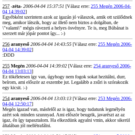
257
-zéta-
2006-04-04 15:37:51
[Válasz erre:
255 Megén 2006-04-
04 14:39:02
]
Egyébként szerintem azok az igazán jó válaszok, amik ott szülődnek
meg, amikor látszik, hogy az illető nem biztos a dolgában, de
\"valami\" mégis rávezeti a helyes ösvényre. Te is, meg Búbánat is
szerzett már jópár pontot így... :-)
256
aranyeső
2006-04-04 14:43:55
[Válasz erre:
255 Megén 2006-
04-04 14:39:02
]
:DDD
255
Megén
2006-04-04 14:39:02
[Válasz erre:
254 aranyeső 2006-
04-04 13:03:13
]
Ez tökéletesen így van, úgyhogy nem fogok sokat hezitálni, durr,
beírom, ami először az eszembe jut. Legalább a zsűri is szórakozik
egy kicsit. :-)
254
aranyeső
2006-04-04 13:03:13
[Válasz erre:
253 Megén 2006-
04-04 12:50:17
]
Megén igazad van, másfelől az is igaz, hogy tudatunk legmélyén
azért sok minden szunnyad. Ami először beugrik, javarészt az az
igaz, én így tapasztalom. Ha elkezdünk agyalni vmin, akkor sikerül
általában jól mellétrafálni.