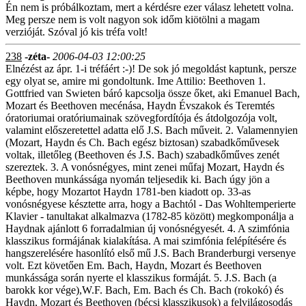
Én nem is próbálkoztam, mert a kérdésre ezer válasz lehetett volna.
Meg persze nem is volt nagyon sok időm kiötölni a magam
verzióját. Szóval jó kis tréfa volt!
238
-zéta-
2006-04-03 12:00:25
Elnézést az ápr. 1-i tréfáért :-)! De sok jó megoldást kaptunk, persze
egy olyat se, amire mi gondoltunk. Ime Attilio: Beethoven 1.
Gottfried van Swieten báró kapcsolja össze őket, aki Emanuel Bach,
Mozart és Beethoven mecénása, Haydn Évszakok és Teremtés
óratoriumai oratóriumainak szövegfordítója és átdolgozója volt,
valamint előszeretettel adatta elő J.S. Bach műveit. 2. Valamennyien
(Mozart, Haydn és Ch. Bach egész biztosan) szabadkőművesek
voltak, illetőleg (Beethoven és J.S. Bach) szabadkőműves zenét
szereztek. 3. A vonósnégyes, mint zenei műfaj Mozart, Haydn és
Beethoven munkássága nyomán teljesedik ki. Bach úgy jön a
képbe, hogy Mozartot Haydn 1781-ben kiadott op. 33-as
vonósnégyese késztette arra, hogy a Bachtól - Das Wohltemperierte
Klavier - tanultakat alkalmazva (1782-85 között) megkomponálja a
Haydnak ajánlott 6 forradalmian új vonósnégyesét. 4. A szimfónia
klasszikus formájának kialakítása. A mai szimfónia felépítésére és
hangszerelésére hasonlító első mű J.S. Bach Branderburgi versenye
volt. Ezt követően Em. Bach, Haydn, Mozart és Beethoven
munkássága során nyerte el klasszikus formáját. 5. J.S. Bach (a
barokk kor vége),W.F. Bach, Em. Bach és Ch. Bach (rokokó) és
Haydn, Mozart és Beethoven (bécsi klasszikusok) a felvilágosodás