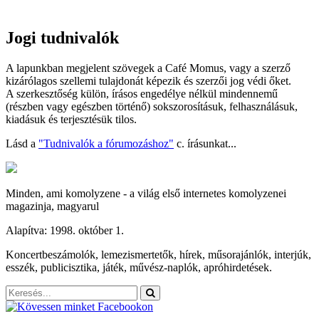
Jogi tudnivalók
A lapunkban megjelent szövegek a Café Momus, vagy a szerző
kizárólagos szellemi tulajdonát képezik és szerzői jog védi őket.
A szerkesztőség külön, írásos engedélye nélkül mindennemű
(részben vagy egészben történő) sokszorosításuk, felhasználásuk,
kiadásuk és terjesztésük tilos.
Lásd a
"Tudnivalók a fórumozáshoz"
c. írásunkat...
Minden, ami komolyzene - a világ első internetes komolyzenei
magazinja, magyarul
Alapítva: 1998. október 1.
Koncertbeszámolók, lemezismertetők, hírek, műsorajánlók, interjúk,
esszék, publicisztika, játék, művész-naplók, apróhirdetések.