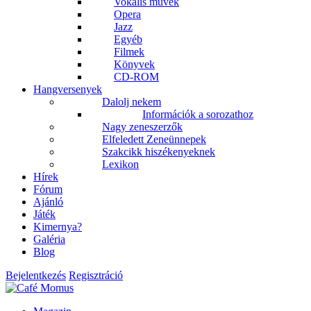
Vokális művek
Opera
Jazz
Egyéb
Filmek
Könyvek
CD-ROM
Hangversenyek
Dalolj nekem
Információk a sorozathoz
Nagy zeneszerzők
Elfeledett Zeneünnepek
Szakcikk hiszékenyeknek
Lexikon
Hírek
Fórum
Ajánló
Játék
Kimernya?
Galéria
Blog
Bejelentkezés
Regisztráció