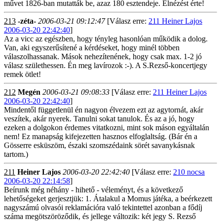
művet 1826-ban mutatták be, azaz 180 esztendeje. Elnézést érte!
213
-zéta-
2006-03-21 09:12:47
[Válasz erre:
211 Heiner Lajos
2006-03-20 22:42:40
]
Az a vicc az egészben, hogy tényleg hasonlóan működik a dolog.
Van, aki egyszerűsítené a kérdéseket, hogy minél többen
válaszolhassanak. Mások nehezítenének, hogy csak max. 1-2 jó
válasz születhessen. Én meg lavírozok :-). A S.Rezső-koncertjegy
remek ötlet!
212
Megén
2006-03-21 09:08:33
[Válasz erre:
211 Heiner Lajos
2006-03-20 22:42:40
]
Mindentől függetlenül én nagyon élvezem ezt az agytornát, akár
veszítek, akár nyerek. Tanulni sokat tanulok. És az a jó, hogy
ezeken a dolgokon érdemes vitatkozni, mint sok máson egyáltalán
nem! Ez manapság kifejezetten hasznos elfoglaltság. (Bár én a
Gösserre esküszöm, északi szomszédaink sörét savanykásnak
tartom.)
211
Heiner Lajos
2006-03-20 22:42:40
[Válasz erre:
210 nocsa
2006-03-20 22:14:58
]
Beírunk még néhány - hihető - véleményt, és a következő
lehetőségeket gerjesztjük: 1. Átalakul a Momus játéka, a beérkezett
nagyszámú olvasói reklamációra való tekintettel azonban a fődíj
száma megötszöröződik, és jellege változik: két jegy S. Rezső