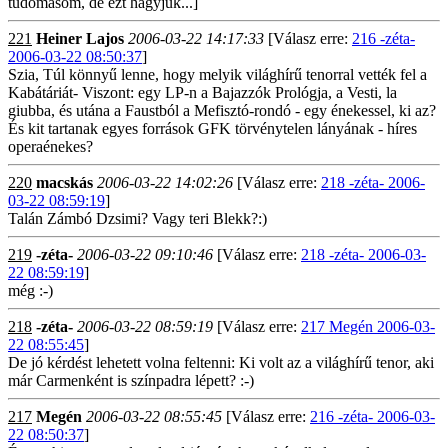
tudomásom, de ezt hagyjuk...]
221
Heiner Lajos
2006-03-22 14:17:33
[Válasz erre:
216 -zéta-
2006-03-22 08:50:37
]
Szia, Túl könnyű lenne, hogy melyik világhírű tenorral vették fel a
Kabátáriát- Viszont: egy LP-n a Bajazzók Prológja, a Vesti, la
giubba, és utána a Faustból a Mefisztó-rondó - egy énekessel, ki az?
És kit tartanak egyes források GFK törvénytelen lányának - híres
operaénekes?
220
macskás
2006-03-22 14:02:26
[Válasz erre:
218 -zéta- 2006-
03-22 08:59:19
]
Talán Zámbó Dzsimi? Vagy teri Blekk?:)
219
-zéta-
2006-03-22 09:10:46
[Válasz erre:
218 -zéta- 2006-03-
22 08:59:19
]
még :-)
218
-zéta-
2006-03-22 08:59:19
[Válasz erre:
217 Megén 2006-03-
22 08:55:45
]
De jó kérdést lehetett volna feltenni: Ki volt az a világhírű tenor, aki
már Carmenként is színpadra lépett? :-)
217
Megén
2006-03-22 08:55:45
[Válasz erre:
216 -zéta- 2006-03-
22 08:50:37
]