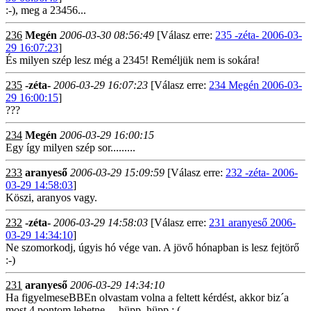
:-), meg a 23456...
236
Megén
2006-03-30 08:56:49
[Válasz erre:
235 -zéta- 2006-03-
29 16:07:23
]
És milyen szép lesz még a 2345! Reméljük nem is sokára!
235
-zéta-
2006-03-29 16:07:23
[Válasz erre:
234 Megén 2006-03-
29 16:00:15
]
???
234
Megén
2006-03-29 16:00:15
Egy így milyen szép sor.........
233
aranyeső
2006-03-29 15:09:59
[Válasz erre:
232 -zéta- 2006-
03-29 14:58:03
]
Köszi, aranyos vagy.
232
-zéta-
2006-03-29 14:58:03
[Válasz erre:
231 aranyeső 2006-
03-29 14:34:10
]
Ne szomorkodj, úgyis hó vége van. A jövő hónapban is lesz fejtörő
:-)
231
aranyeső
2006-03-29 14:34:10
Ha figyelmeseBBEn olvastam volna a feltett kérdést, akkor biz´a
most 4 pontom lehetne.....hüpp, hüpp :,(