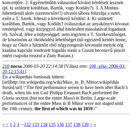
koncertjére. 2. Egyértelműbb válaszokat kívánó kérdések lesznek
(pl. ki született korábban, Bartók, vagy Kodály?). 3. A Momus
hihetetlenül aktív (szerencsére!!) olvasói tábora felizzítja a netet,
ezért a T. Szerk. felteszi a következő kérdést: 4. Ki született
korábban, Bartók, vagy Kodály? (válaszokat az anyakönyvi kivonat
eredetijével, vagy közjegyző által hitelesített másolatával fogadunk
el). Szóval, félre a hülyeséggel: nem irigylem a T. Szerkesztőséget,
de köszönöm az ökörködési lehetőséget (túl egyszerű kérdés lenne,
hogy az Ökör a háztetőn első négyzongorás kivonatát melyik cég
kiadása kapcsán rendezett fogadás során a Guszti becenevű pincér
miért csapolta rosszul a Zlaty Bazant.)
210
nocsa
2006-03-20 22:14:58
[Válasz erre:
198 -zéta- 2006-03-
20 12:15:41
]
Én a wikipediás forrásnak hittem:
[url]http://en.wikipedia.org/wiki/Mass_in_B_Minor;wikipédiás
forrás[/url] \"The first performance seems to have been after Bach\'s
death, when his son Carl Philipp Emanuel Bach performed the
Gloria section (but not the entire Mass) in Berlin. Large-scale
performances of the entire Mass in B Minor were not staged until
the 19th century,
the first of which was in 1859
.\"
«
<
1
2
3
∙∙∙
132
133
134
135
136
137
138
139
>
»