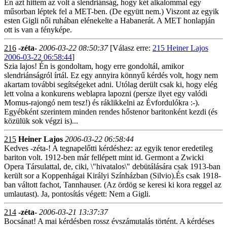
Én azt hittem az volt a slendriánság, hogy két alkalommal egy
műsorban léptek fel a MET-ben. (De együtt nem.) Viszont az egyik
esten Gigli női ruhában elénekelte a Habanerát. A MET honlapján
ott is van a fényképe.
216
-zéta-
2006-03-22 08:50:37
[Válasz erre:
215 Heiner Lajos
2006-03-22 06:58:44
]
Szia lajos! Én is gondoltam, hogy erre gondoltál, amikor
slendriánságról írtál. Ez egy annyira könnyű kérdés volt, hogy nem
akartam további segítségeket adni. Utólag derült csak ki, hogy elég
lett volna a konkurens weblapra lapozni (persze ilyet egy valódi
Momus-rajongó nem tesz!) és ráklikkelni az Évfordulókra :-).
Egyébként szerintem minden rendes hőstenor baritonként kezdi (és
közülük sok végzi is)...
215
Heiner Lajos
2006-03-22 06:58:44
Kedves -zéta-! A tegnapelőtti kérdéshez: az egyik tenor eredetileg
bariton volt. 1912-ben már fellépett mint id. Germont a Zwicki
Opera Társulattal, de, ciki, \"hivatalos\" debütálására csak 1913-ban
került sor a Koppenhágai Királyi Színházban (Silvio).És csak 1918-
ban váltott fachot, Tannhauser. (Az ördög se keresi ki kora reggel az
umlautast). Ja, pontosítás végett: Nem a Gigli.
214
-zéta-
2006-03-21 13:37:37
Bocsánat! A mai kérdésben rossz évszámutalás történt. A kérdéses