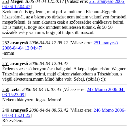
253
Megén
2006-04-04 12:50:17
[Válasz erre:
251 aranyeső 2006-
04-04 12:04:47
]
Szoktam én is így lenni, mint pld. a múltkor a Kiepura-Eggerth
házaspárnál, az a bizonyos újrázást nem tudtam valamilyen forrásból
megerősíteni, és nem akartam csak a szóbeszédre emlékezve beírni.
Ez is mutatja, hogy sok mindent felületesen tudunk, és 50-50
százalék esély van arra, hogy jól tudjuk ill. rosszul.
252
aranyeső
2006-04-04 12:05:12
[Válasz erre:
251 aranyeső
2006-04-04 12:04:47
]
-mmm
251
aranyeső
2006-04-04 12:04:47
Érdemes az első benyomásra hallgatni. A kép alapján elsőre Wagner
Trisztánt akartam beírni, majd elbizonytalanodtam a Trisztánban, s
végül elvetettem.mmm Minő hiba volt. Sebaj, (tóbiás) :)))
250
-zéta-
2006-04-04 10:07:43
[Válasz erre:
247 Momo 2006-04-
03 15:23:09
]
Nekem hiányozni fogsz, Momo!
249
aranyeső
2006-04-04 09:53:42
[Válasz erre:
246 Momo 2006-
04-03 15:21:25
]
Részvétem.