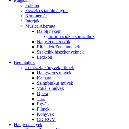
Magazin
Főtéma
Esszék és tanulmányok
Kommentár
Interjúk
Musica Aberrata
Dalolj nekem
Információk a sorozathoz
Nagy zeneszerzők
Elfeledett Zeneünnepek
Szakcikk hiszékenyeknek
Lexikon
Bemutatjuk
Lemezek, könyvek, filmek
Hangszeres művek
Kamara
Szimfonikus művek
Vokális művek
Opera
Jazz
Egyéb
Filmek
Könyvek
CD-ROM
Hangversenyek