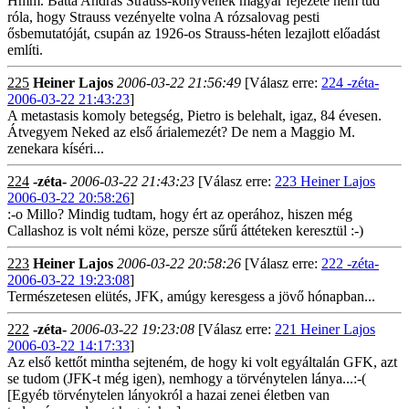
Hmm. Batta András Strauss-könyvének magyar fejezete nem tud
róla, hogy Strauss vezényelte volna A rózsalovag pesti
ősbemutatóját, csupán az 1926-os Strauss-héten lezajlott előadást
említi.
225
Heiner Lajos
2006-03-22 21:56:49
[Válasz erre:
224 -zéta-
2006-03-22 21:43:23
]
A metastasis komoly betegség, Pietro is belehalt, igaz, 84 évesen.
Átvegyem Neked az első árialemezét? De nem a Maggio M.
zenekara kíséri...
224
-zéta-
2006-03-22 21:43:23
[Válasz erre:
223 Heiner Lajos
2006-03-22 20:58:26
]
:-o Millo? Mindig tudtam, hogy ért az operához, hiszen még
Callashoz is volt némi köze, persze sűrű áttéteken keresztül :-)
223
Heiner Lajos
2006-03-22 20:58:26
[Válasz erre:
222 -zéta-
2006-03-22 19:23:08
]
Természetesen elütés, JFK, amúgy keresgess a jövő hónapban...
222
-zéta-
2006-03-22 19:23:08
[Válasz erre:
221 Heiner Lajos
2006-03-22 14:17:33
]
Az első kettőt mintha sejteném, de hogy ki volt egyáltalán GFK, azt
se tudom (JFK-t még igen), nemhogy a törvénytelen lánya...:-(
[Egyéb törvénytelen lányokról a hazai zenei életben van