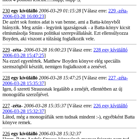
230
egy kívülálló
2006-03-29 01:15:28
[Válasz erre:
229 -zéta-
2006-03-28 16:00:23
]
De azért sok fontos adat is van benne, ami a Batta-könyvből
hiányzik. Meg aztán - legyünk igazságosak - a Batta-könyv kicsit
elmismásolja Strauss politikai szerepvállalását. Ezt ellensúlyozza
Boyden, aki viszont a túlzásig foglalkozik vele.
229
-zéta-
2006-03-28 16:00:23
[Válasz erre:
228 egy kívülálló
2006-03-28 15:47:25
]
Na ezzel egyetértek. Matthew Boyden könyve elég speciális
szemszögből készült, nemigen foglalkozott a zenével.
228
egy kívülálló
2006-03-28 15:47:25
[Válasz erre:
227 -zéta-
2006-03-28 15:35:37
]
Igen, ő szereti Straussnak legalább a zenéjét, ellentétben az új
monográfia szerzőjével.
227
-zéta-
2006-03-28 15:35:37
[Válasz erre:
226 egy kívülálló
2006-03-28 15:32:37
]
Látod, még a monográfiák sem tudnak mindent :-), egyébként Batta
könyve remek.
226
egy kívülálló
2006-03-28 15:32:37