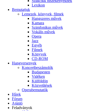
Szakcikk hiszékenyeknek
Lexikon
Bemutatjuk
Lemezek, könyvek, filmek
Hangszeres művek
Kamara
Szimfonikus művek
Vokális művek
Opera
Jazz
Egyéb
Filmek
Könyvek
CD-ROM
Hangversenyek
Koncertbeszámolók
Budapesten
Vidéken
Külföldön
Közvetítések
Operabemutatók
Hírek
Fórum
Ajánló
Feladványok