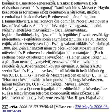
korának legismertebb zeneszerzői. Erzsike: Beethoven Bach
elsősorban csembaló és orgonajátékáról volt híres, Mozart és Haydn
kezdetben (a fortepiano előtt) csembalón is játszottak, illetőleg
csembalóra is írtak műveket; Beethovennél már a fortepiano
(Hammerklavier), a mai zongora őse dominált. Nocsa: Beethoven a
kézenfekvő válasz. A miértre nehéz objektív magyarázatot adni.
Néhány lehetséges magyarázat: - Ők a legnagyobbak,
legkiemelkedőbbek, legnépszerűbbek, legtöbbet játszott szerzők így
időrendben. - Fejlődésük során egymástól tanultak. (Ha JC Bachot
értjük, akkor személyesen is.) - Esetleg valami trükkös évforduló: pl.
1800. ápr. 2-án elhangzott monstre bécsi koncert Mozart, Haydn
műveivel, és Beethoven 1. szimfóniájának bemutatójával. (Bach
szelleme pedig ott lebegett a levegőben. :) Heiner Lajos: Reger. Ui:
a példában német (anyanyelvű) zeneszerzőkről van szó, akik
születési és ABC-sorrendben követik egymást. A (német) ABC
szerint Bach és Haydn neve kezdőbetűi között öt betű különbség
van (C, D, E, F, G), Haydn és Mozart esetében ez négy (I, J, K, L).
Tehát most később született komponista kell, hogy következzen,
három betűnyi (N, O, P) különbséggel. Mivel a legtöbb
feladványban a Q-t nem fogadják el kezdőbetűként,a következő az
R, és a feladványban felsorolt komponisták utáni időszak első
jelentősebb német (nyelvű) zeneszerzője Max Reger. Hajrá! zéta
237
-zéta-
2006-03-30 09:50:45
[Válasz erre:
236 Megén 2006-03-
30 08:56:49
]