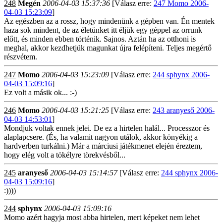
248
Megén
2006-04-03 15:37:36
[Válasz erre:
247 Momo 2006-
04-03 15:23:09
]
Az egészben az a rossz, hogy mindenünk a gépben van. Én mentek
haza sok mindent, de az életünket itt éljük egy géppel az orrunk
előtt, és minden ebben történik. Sajnos. Aztán ha az otthoni is
meghal, akkor kezdhetjük magunkat újra felépíteni. Teljes megértő
részvétem.
247
Momo
2006-04-03 15:23:09
[Válasz erre:
244 sphynx 2006-
04-03 15:09:16
]
Ez volt a másik ok... :-)
246
Momo
2006-04-03 15:21:25
[Válasz erre:
243 aranyeső 2006-
04-03 14:53:01
]
Mondjuk voltak ennek jelei. De ez a hirtelen halál... Processzor és
alaplapcsere. (És, ha valamit nagyon utálok, akkor könyékig a
hardverben turkálni.) Már a márciusi játékmenet elején éreztem,
hogy elég volt a tökélyre törekvésből...
245
aranyeső
2006-04-03 15:14:57
[Válasz erre:
244 sphynx 2006-
04-03 15:09:16
]
:))))
244
sphynx
2006-04-03 15:09:16
Momo azért hagyja most abba hirtelen, mert képeket nem lehet