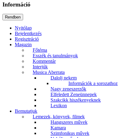
Információ
Nyitólap
Bejelentkezés
Regisztráció
Magazin
Főtéma
Esszék és tanulmányok
Kommentár
Interjúk
Musica Aberrata
Dalolj nekem
Információk a sorozathoz
Nagy zeneszerzők
Elfeledett Zeneünnepek
Szakcikk hiszékenyeknek
Lexikon
Bemutatjuk
Lemezek, könyvek, filmek
Hangszeres művek
Kamara
Szimfonikus művek