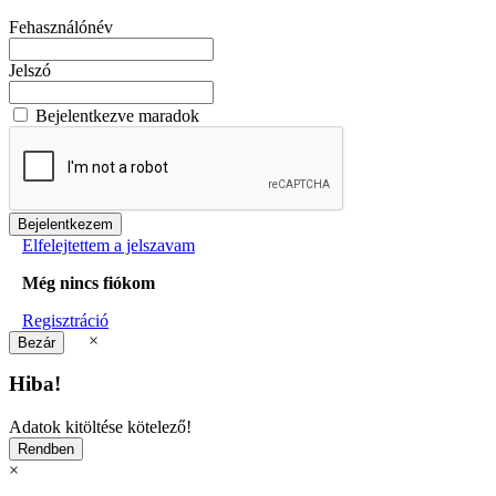
Fehasználónév
Jelszó
Bejelentkezve maradok
Elfelejtettem a jelszavam
Még nincs fiókom
Regisztráció
×
Hiba!
Adatok kitöltése kötelező!
×