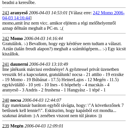
beadni a keresőbe.
243
aranyeső
2006-04-03 14:53:01
[Válasz erre:
242 Momo 2006-
04-03 14:16:44
]
momo,amit írsz nem vicc. amikor eljötem a régi melőhelyemről
aznap déltuán meghalt a PC-m. :,(
242
Momo
2006-04-03 14:16:44
Gratulálok. :-) Bevallom, hogy egy kérdésre nem tudtam a választ.
Aztán (talán freudi alapon?) meghalt a számítógépem... :-) Egy kicsit
kiszállok.
241
daunerni
2006-04-03 13:10:49
Íme játékunk márciusi eredménye! A gyõztessel privát üzenetben
vesszük fel a kapcsolatot, gratulálunk! nocsa - 21 attilio - 19 erzsike
- 19 Momo - 19 Búbánat - 17.5) HeinerLajos - 12 Megén - 11.5)
egykívülálló - 10 yeti - 10 Ines - 6 hópehely - 4 macskás - 4
aranyesõ - 3 Andris - 2 frushena - 1 Hangyász - 1 tépé - 1
240
nocsa
2006-04-03 12:44:07
Egy matektanár barátom egyből rávágta, hogy: \"A következőnek 7
betűsnek kell lennie!\". Esküszöm, hogy kapásból ezt mondta...
szakmai ártalom :) A zenében viszont nem túl járatos :))
239
Megén
2006-04-03 12:09:01