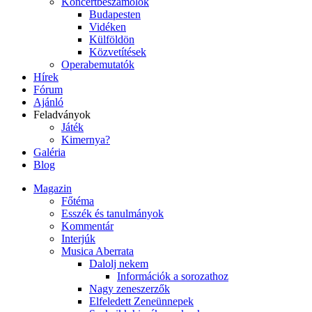
Koncertbeszámolók
Budapesten
Vidéken
Külföldön
Közvetítések
Operabemutatók
Hírek
Fórum
Ajánló
Feladványok
Játék
Kimernya?
Galéria
Blog
Magazin
Főtéma
Esszék és tanulmányok
Kommentár
Interjúk
Musica Aberrata
Dalolj nekem
Információk a sorozathoz
Nagy zeneszerzők
Elfeledett Zeneünnepek