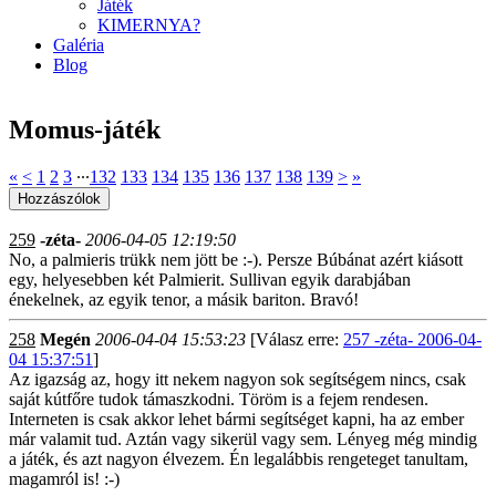
Játék
KIMERNYA?
Galéria
Blog
Momus-játék
«
<
1
2
3
∙∙∙
132
133
134
135
136
137
138
139
>
»
259
-zéta-
2006-04-05 12:19:50
No, a palmieris trükk nem jött be :-). Persze Búbánat azért kiásott
egy, helyesebben két Palmierit. Sullivan egyik darabjában
énekelnek, az egyik tenor, a másik bariton. Bravó!
258
Megén
2006-04-04 15:53:23
[Válasz erre:
257 -zéta- 2006-04-
04 15:37:51
]
Az igazság az, hogy itt nekem nagyon sok segítségem nincs, csak
saját kútfőre tudok támaszkodni. Töröm is a fejem rendesen.
Interneten is csak akkor lehet bármi segítséget kapni, ha az ember
már valamit tud. Aztán vagy sikerül vagy sem. Lényeg még mindig
a játék, és azt nagyon élvezem. Én legalábbis rengeteget tanultam,
magamról is! :-)