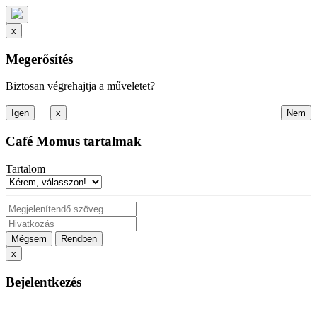
x
Megerősítés
Biztosan végrehajtja a műveletet?
x
Café Momus tartalmak
Tartalom
Mégsem
Rendben
x
Bejelentkezés