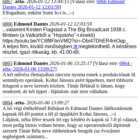
6867
-zéta-
2026-01-12 13:44:15
[Válasz erre:
6866 Edmond
Dantes 2026-01-12 12:03:59
]
Elfogadtam, miként Sumi Jo-t is...:-)
6866
Edmond Dantes
2026-01-12 12:03:59
...valamint Kirsten Flagstad a The Big Broadcast 1938 c.
filmben (a Valkürből a "Hojotoho"-t énekli)
https://youtu.be/YC6f8FbnVMQ?si=-Dbi47DhER4mOqp_
A teljes film, kiváló minőségben
itt
megtekinthető. A kérdéses
részlet, igazi ritkaság, kb. 41:00-től.
6865
Edmond Dantes
2026-01-06 13:25:17
[Válasz erre:
6864 -
zéta- 2026-01-06 13:09:27
]
A két művész életrajzában nincsen nyoma ennek a produkciónak ill.
semmilyen operának. Koltai Jánosra azért tippeltem, mert többször
felugrott a neve keresés közben. Tímár Bélánál is láttam, hogy
rendezett, de két tippet - fájdalom- már nem vállaltam.
6864
-zéta-
2026-01-06 13:09:27
A hó végi értékelésnél Búbánat és Edmond Dantes Játékostársunk
kapnak fél-fél pontot a fél jó tippjükért Koltai Jánosra...:-)
Látjátok, néha félve teszek fel egy kérdést és kapok rá 7-8 jó választ,
most pedig biztos voltam benne, hogy az operarendezői diplomát
szerzett Tímár Béla neve többeteknek beugrik (az évszámot
segítségnek szántam)...