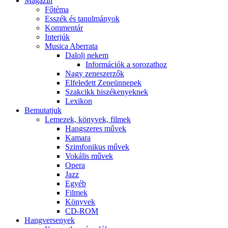
Magazin
Főtéma
Esszék és tanulmányok
Kommentár
Interjúk
Musica Aberrata
Dalolj nekem
Információk a sorozathoz
Nagy zeneszerzők
Elfeledett Zeneünnepek
Szakcikk hiszékenyeknek
Lexikon
Bemutatjuk
Lemezek, könyvek, filmek
Hangszeres művek
Kamara
Szimfonikus művek
Vokális művek
Opera
Jazz
Egyéb
Filmek
Könyvek
CD-ROM
Hangversenyek