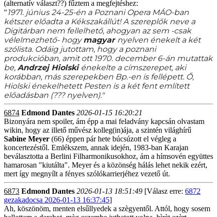
(alternatív választ??) fűztem a megfejtéshez:
1971. június 24-25-én a Poznani Opera MÁO-ban
"
kétszer előadta a Kékszakállút! A szereplők neve a
Digitárban nem fellelhető, ahogyan az sem -
csak
vélelmezhető
- hogy
magyar
nyelven énekelt a két
szólista. Odáig jutottam, hogy a poznani
produkcióban, amit ott 1970. december 6-án mutattak
be,
Andrzej Hiolski
énekelte a címszerepet, aki
korábban, más szerepekben Bp.-en is fellépett. Ő,
Hiolski énekelhetett Pesten is a két fent említett
előadásban (??? nyelven)."
6874
Edmond Dantes
2026-01-15 16:20:21
Bizonyára nem spoiler, ám épp a mai feladvány kapcsán olvastam
wikin, hogy az illető művész kolleg(in)ája, a szintén világhírű
Sabine Meyer
(66) éppen pár hete búcsúzott el végleg a
koncertezéstől. Emlékszem, annak idején, 1983-ban Karajan
beválasztotta a Berlini Filharmonikusokhoz, ám a hímsovén együttes
hamarosan "kiutálta". Meyer és a közönség hálás lehet nekik ezért,
mert így megnyílt a fényes szólókarrierjéhez vezető út.
6873
Edmond Dantes
2026-01-13 18:51:49
[Válasz erre:
6872
gezakadocsa 2026-01-13 16:37:45
]
Ah, köszönöm, menten elsűllyedek a szègyentől. Attól, hogy sosem