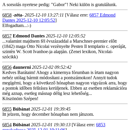
A sorsolás nyertese pedig: "Gabor"! Neki külön is gratulálunk.
6858
-zéta-
2025-12-10 13:27:11
[Válasz erre:
6857 Edmond
Dantes 2025-12-10 12:05:52
]
Elfogadtam...:-)
6857
Edmond Dantes
2025-12-10 12:05:52
...valamint majdnem fèl èvszàzaddal a Marschner-premier előtt
(1842) maga Otto Nicolai vezènyelte Pesten Il templario c. operàjàt,
szintèn W. Scott Ivanhoe-ja alapjàn. (Zenei lexikon, Nicolai-
szócikk)
6856
daunerni
2025-12-02 09:52:42
Kedves Barátaim! Ahogy a kimernya fórumban is írtam nagyon
nehéz utólag bármit módosítani a pontszámokon! Annyit tudok
megígérni, hogy a következő hónapban nagyon vigyázok arra, hogy
a pontok időben felírásra kerüljenek. Ebben az esetben reklamációra
még aznap, esetleg másnap délig lesz lehetőség...
Köszönöm Szépen!
6855
Búbánat
2025-12-01 19:39:45
Itt jelzem, hogy december hónapban nem játszom.
6854
Búbánat
2025-12-01 19:30:13
[Válasz erre:
6853
gezakadocsa 2025-12-01 19:11:06
]