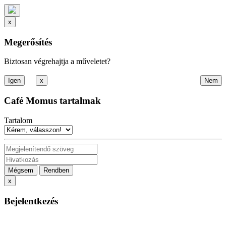
x
Megerősítés
Biztosan végrehajtja a műveletet?
x
Café Momus tartalmak
Tartalom
Mégsem
Rendben
x
Bejelentkezés