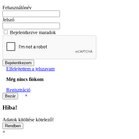
Fehasználónév
Jelszó
Bejelentkezve maradok
Elfelejtettem a jelszavam
Még nincs fiókom
Regisztráció
×
Hiba!
Adatok kitöltése kötelező!
×