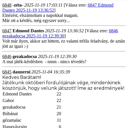
6848
-zéta-
2025-11-19 17:03:11
[Válasz erre:
6847 Edmond
Dantes 2025-11-19 13:36:52
]
Elnézést, elszámoltam a napokkal magam.
Már ott a kérdés, még egyszer sorry...
6847
Edmond Dantes
2025-11-19 13:36:52
[Válasz erre:
6846
gezakadocsa 2025-11-19 12:39:30
]
Volt már ilyen, akkor azt hittem, ez valami tréfás feladvány, de aztán
jött az igazi :-)
6846
gezakadocsa
2025-11-19 12:39:30
A mai játék-kérdésben - nnnn - nincs tévedés?
6845
daunerni
2025-11-04 16:35:39
Kedves Barátaim!
Játékunk októberi fordulójának vége, mindenkinek
köszönjük, hogy velünk játszott! Íme az eredmények!
Edmond Dantes
22
Gabor
22
gezakadocsa
21
Búbánat
20
gézamalac
11
Hangyászsün
6