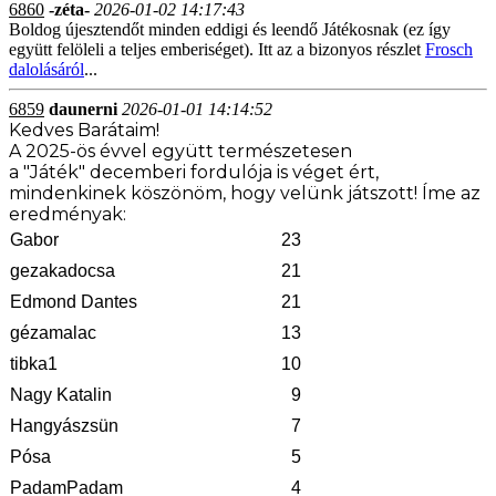
6860
-zéta-
2026-01-02 14:17:43
Boldog újesztendőt minden eddigi és leendő Játékosnak (ez így
együtt felöleli a teljes emberiséget). Itt az a bizonyos részlet
Frosch
dalolásáról
...
6859
daunerni
2026-01-01 14:14:52
Kedves Barátaim!
A 2025-ös évvel együtt természetesen
a
"Játék"
decemberi fordulója is véget ért,
mindenkinek köszönöm, hogy velünk játszott! Íme az
eredményak:
Gabor
23
gezakadocsa
21
Edmond Dantes
21
gézamalac
13
tibka1
10
Nagy Katalin
9
Hangyászsün
7
Pósa
5
PadamPadam
4