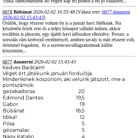
Tibka Játékostársunk hó végén kap fél pontot a fél jó válaszért...
6878
Búbánat
2026-02-02 16:55:48
[Válasz erre:
6877 daunerni
2026-02-02 15:43:43
]
Örülök, hogy részese voltam én is a január havi Játéknak. Ha
késztetést érzek erre és a teljes hónapot vállalni tudom, akkor
továbbra is játszom, egy újabb havi időszakot elkezdve. Persze, a
sorsolás rám kedvező eredményét, amiben tavaly is már részem volt,
örömmel fogadom, és a szerencsecsillagzatomnak külön
köszönöm...
6877
daunerni
2026-02-02 15:43:43
Kedves Barátaim!
Véget ért játékunk januári fordulója.
Mindenkinek köszönöm, aki velünk játszott, íme a
pontszámok:
gezakadocsa
20
Edmond Dantes
19,5
Gabor
19
Búbánat
18,5
tibka1
12
Pósa
5
gézamalac
5
Nagy Katalin
4