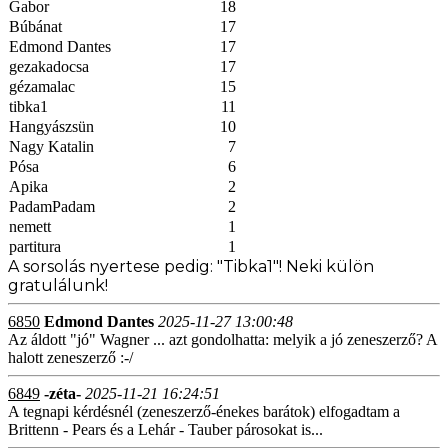
Gabor
18
Búbánat
17
Edmond Dantes
17
gezakadocsa
17
gézamalac
15
tibka1
11
Hangyászsün
10
Nagy Katalin
7
Pósa
6
Apika
2
PadamPadam
2
nemett
1
partitura
1
A sorsolás nyertese pedig: "Tibka1"! Neki külön
gratulálunk!
6850
Edmond Dantes
2025-11-27 13:00:48
Az áldott "jó" Wagner ... azt gondolhatta: melyik a jó zeneszerző? A
halott zeneszerző :-/
6849
-zéta-
2025-11-21 16:24:51
A tegnapi kérdésnél (zeneszerző-énekes barátok) elfogadtam a
Brittenn - Pears és a Lehár - Tauber párosokat is...