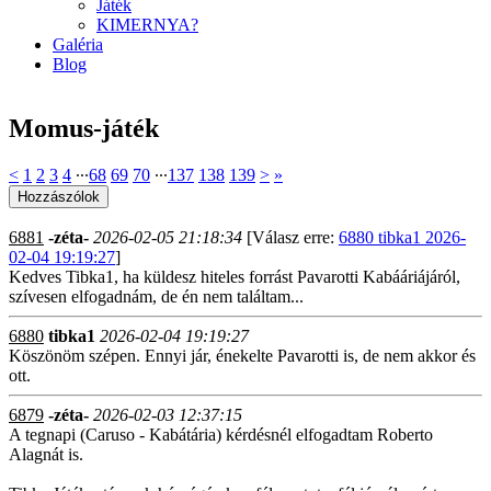
Játék
KIMERNYA?
Galéria
Blog
Momus-játék
<
1
2
3
4
∙∙∙
68
69
70
∙∙∙
137
138
139
>
»
6881
-zéta-
2026-02-05 21:18:34
[Válasz erre:
6880 tibka1 2026-
02-04 19:19:27
]
Kedves Tibka1, ha küldesz hiteles forrást Pavarotti Kabááriájáról,
szívesen elfogadnám, de én nem találtam...
6880
tibka1
2026-02-04 19:19:27
Köszönöm szépen. Ennyi jár, énekelte Pavarotti is, de nem akkor és
ott.
6879
-zéta-
2026-02-03 12:37:15
A tegnapi (Caruso - Kabátária) kérdésnél elfogadtam Roberto
Alagnát is.