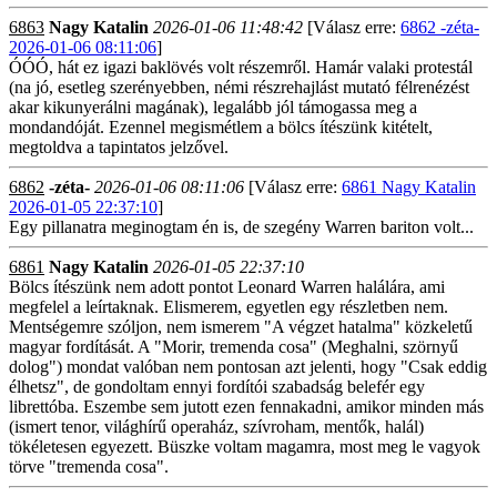
6863
Nagy Katalin
2026-01-06 11:48:42
[Válasz erre:
6862 -zéta-
2026-01-06 08:11:06
]
ÓÓÓ, hát ez igazi baklövés volt részemről. Hamár valaki protestál
(na jó, esetleg szerényebben, némi részrehajlást mutató félrenézést
akar kikunyerálni magának), legalább jól támogassa meg a
mondandóját. Ezennel megismétlem a bölcs ítészünk kitételt,
megtoldva a tapintatos jelzővel.
6862
-zéta-
2026-01-06 08:11:06
[Válasz erre:
6861 Nagy Katalin
2026-01-05 22:37:10
]
Egy pillanatra meginogtam én is, de szegény Warren bariton volt...
6861
Nagy Katalin
2026-01-05 22:37:10
Bölcs ítészünk nem adott pontot Leonard Warren halálára, ami
megfelel a leírtaknak. Elismerem, egyetlen egy részletben nem.
Mentségemre szóljon, nem ismerem "A végzet hatalma" közkeletű
magyar fordítását. A "Morir, tremenda cosa" (Meghalni, szörnyű
dolog") mondat valóban nem pontosan azt jelenti, hogy "Csak eddig
élhetsz", de gondoltam ennyi fordítói szabadság belefér egy
librettóba. Eszembe sem jutott ezen fennakadni, amikor minden más
(ismert tenor, világhírű operaház, szívroham, mentők, halál)
tökéletesen egyezett. Büszke voltam magamra, most meg le vagyok
törve "tremenda cosa".