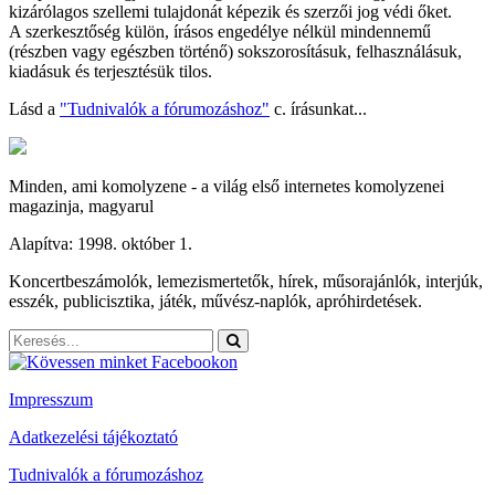
kizárólagos szellemi tulajdonát képezik és szerzői jog védi őket.
A szerkesztőség külön, írásos engedélye nélkül mindennemű
(részben vagy egészben történő) sokszorosításuk, felhasználásuk,
kiadásuk és terjesztésük tilos.
Lásd a
"Tudnivalók a fórumozáshoz"
c. írásunkat...
Minden, ami komolyzene - a világ első internetes komolyzenei
magazinja, magyarul
Alapítva: 1998. október 1.
Koncertbeszámolók, lemezismertetők, hírek, műsorajánlók, interjúk,
esszék, publicisztika, játék, művész-naplók, apróhirdetések.
Impresszum
Adatkezelési tájékoztató
Tudnivalók a fórumozáshoz