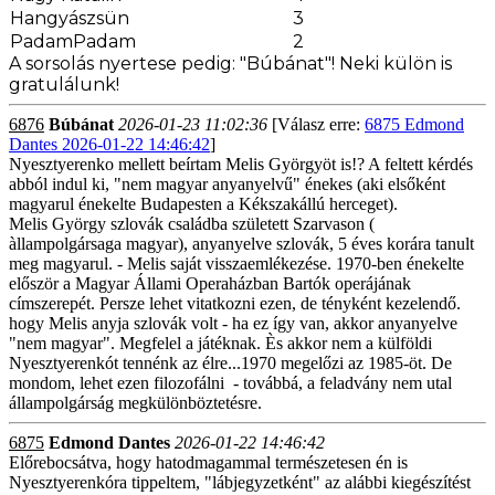
Hangyászsün
3
PadamPadam
2
A sorsolás nyertese pedig: "Búbánat"! Neki külön is
gratulálunk!
6876
Búbánat
2026-01-23 11:02:36
[Válasz erre:
6875 Edmond
Dantes 2026-01-22 14:46:42
]
Nyesztyerenko mellett beírtam Melis Györgyöt is!? A feltett kérdés
abból indul ki, "nem magyar anyanyelvű" énekes (aki elsőként
magyarul énekelte Budapesten a Kékszakállú herceget).
Melis György szlovák családba született Szarvason (
àllampolgársaga magyar), anyanyelve szlovák, 5 éves korára tanult
meg magyarul. - Melis saját visszaemlékezése. 1970-ben énekelte
először a Magyar Állami Operaházban Bartók operájának
címszerepét. Persze lehet vitatkozni ezen, de tényként kezelendő.
hogy Melis anyja szlovák volt - ha ez így van, akkor anyanyelve
"nem magyar". Megfelel a játéknak. Ès akkor nem a külföldi
Nyesztyerenkót tennénk az élre...1970 megelőzi az 1985-öt. De
mondom, lehet ezen filozofálni - továbbá, a feladvány nem utal
állampolgárság megkülönböztetésre.
6875
Edmond Dantes
2026-01-22 14:46:42
Előrebocsátva, hogy hatodmagammal természetesen én is
Nyesztyerenkóra tippeltem, "lábjegyzetként" az alábbi kiegészítést