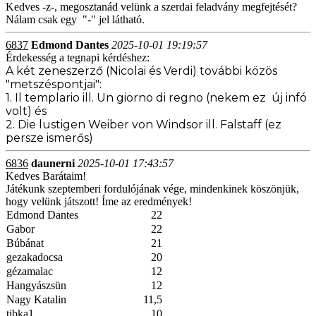
Kedves -z-, megosztanád velünk a szerdai feladvány megfejtését?
Nálam csak egy "-" jel látható.
6837
Edmond Dantes
2025-10-01 19:19:57
Érdekesség a tegnapi kérdéshez:
A két zeneszerző (Nicolai és Verdi) további közös
"metszéspontjai":
1. Il templario ill. Un giorno di regno (nekem ez új infó
volt) és
2. Die lustigen Weiber von Windsor ill. Falstaff (ez
persze ismerős)
6836
daunerni
2025-10-01 17:43:57
Kedves Barátaim!
Játékunk szeptemberi fordulójának vége, mindenkinek köszönjük,
hogy velünk játszott! Íme az eredmények!
Edmond Dantes
22
Gabor
22
Búbánat
21
gezakadocsa
20
gézamalac
12
Hangyászsün
12
Nagy Katalin
11,5
tibka1
10