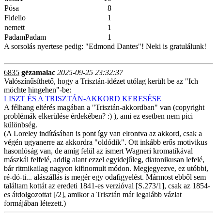
Pósa
8
Fidelio
1
nemett
1
PadamPadam
1
A sorsolás nyertese pedig: "Edmond Dantes"! Neki is gratulálunk!
6835
gézamalac
2025-09-25 23:32:37
Valószínűsíthető, hogy a Trisztán-idézet utólag került be az "Ich
möchte hingehen"-be:
LISZT ÉS A TRISZTÁN-AKKORD KERESÉSE
A félhang eltérés magában a "Trisztán-akkordban" van (copyright
problémák elkerülése érdekében? :) ), ami ez esetben nem pici
különbség.
(A Loreley indításában is pont így van elrontva az akkord, csak a
végén ugyanerre az akkordra "oldódik". Ott inkább erős motivikus
hasonlóság van, de amíg felül az ismert Wagneri kromatikával
mászkál felfelé, addig alant ezzel egyidejűleg, diatonikusan lefelé,
bár ritmikailag nagyon kifinomult módon. Megjegyezve, ez utóbbi,
ré-dó-ti... alászállás is megér egy odafigyelést. Mármost ebből sem
találtam kottát az eredeti 1841-es verzióval [S.273/1], csak az 1854-
es átdolgozottat [/2], amikor a Trisztán már legalább vázlat
formájában létezett.)