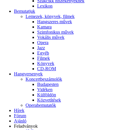
Szakcikk hiszékenyeknek
Lexikon
Bemutatjuk
Lemezek, könyvek, filmek
Hangszeres művek
Kamara
Szimfonikus művek
Vokális művek
Opera
Jazz
Egyéb
Filmek
Könyvek
CD-ROM
Hangversenyek
Koncertbeszámolók
Budapesten
Vidéken
Külföldön
Közvetítések
Operabemutatók
Hírek
Fórum
Ajánló
Feladványok