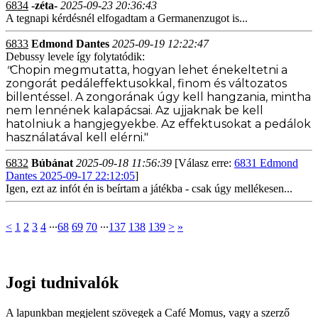
6834
-zéta-
2025-09-23 20:36:43
A tegnapi kérdésnél elfogadtam a Germanenzugot is...
6833
Edmond Dantes
2025-09-19 12:22:47
Debussy levele így folytatódik:
"
Chopin megmutatta, hogyan lehet énekeltetni a
zongorát pedáleffektusokkal, finom és változatos
billentéssel. A zongorának úgy kell hangzania, mintha
nem lennének kalapácsai. Az ujjaknak be kell
hatolniuk a hangjegyekbe. Az effektusokat a pedálok
használatával kell elérni."
6832
Búbánat
2025-09-18 11:56:39
[Válasz erre:
6831 Edmond
Dantes 2025-09-17 22:12:05
]
Igen, ezt az infót én is beírtam a játékba - csak úgy mellékesen...
<
1
2
3
4
∙∙∙
68
69
70
∙∙∙
137
138
139
>
»
Jogi tudnivalók
A lapunkban megjelent szövegek a Café Momus, vagy a szerző