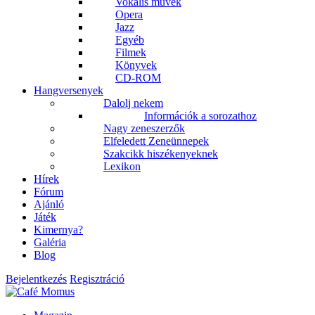
Vokális művek
Opera
Jazz
Egyéb
Filmek
Könyvek
CD-ROM
Hangversenyek
Dalolj nekem
Információk a sorozathoz
Nagy zeneszerzők
Elfeledett Zeneünnepek
Szakcikk hiszékenyeknek
Lexikon
Hírek
Fórum
Ajánló
Játék
Kimernya?
Galéria
Blog
Bejelentkezés
Regisztráció