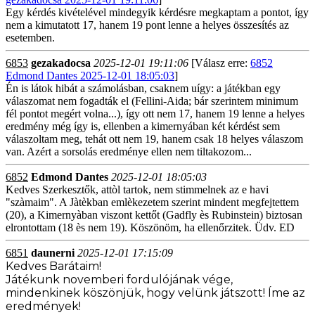
Egy kérdés kivételével mindegyik kérdésre megkaptam a pontot, így
nem a kimutatott 17, hanem 19 pont lenne a helyes összesítés az
esetemben.
6853
gezakadocsa
2025-12-01 19:11:06
[Válasz erre:
6852
Edmond Dantes 2025-12-01 18:05:03
]
Én is látok hibát a számolásban, csaknem uígy: a játékban egy
válaszomat nem fogadták el (Fellini-Aida; bár szerintem minimum
fél pontot megért volna...), így ott nem 17, hanem 19 lenne a helyes
eredmény még így is, ellenben a kimernyában két kérdést sem
válaszoltam meg, tehát ott nem 19, hanem csak 18 helyes válaszom
van. Azért a sorsolás eredménye ellen nem tiltakozom...
6852
Edmond Dantes
2025-12-01 18:05:03
Kedves Szerkesztők, attòl tartok, nem stimmelnek az e havi
"szàmaim". A Jàtèkban emlèkezetem szerint mindent megfejtettem
(20), a Kimernyàban viszont kettőt (Gadfly ès Rubinstein) biztosan
elrontottam (18 ès nem 19). Köszönöm, ha ellenőrzitek. Üdv. ED
6851
daunerni
2025-12-01 17:15:09
Kedves Barátaim!
Játékunk novemberi fordulójának vége,
mindenkinek köszönjük, hogy velünk játszott! Íme az
eredmények!