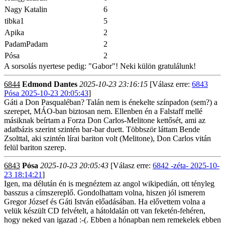
Nagy Katalin
6
tibka1
5
Apika
2
PadamPadam
2
Pósa
2
A sorsolás nyertese pedig: "Gabor"! Neki külön gratulálunk!
6844
Edmond Dantes
2025-10-23 23:16:15
[Válasz erre:
6843
Pósa 2025-10-23 20:05:43
]
Gáti a Don Pasqualéban? Talán nem is énekelte színpadon (sem?) a
szerepet, MÁO-ban biztosan nem. Ellenben én a Falstaff mellé
másiknak beírtam a Forza Don Carlos-Melitone kettősét, ami az
adatbázis szerint szintén bar-bar duett. Többször láttam Bende
Zsolttal, aki szintén lírai bariton volt (Melitone), Don Carlos vitán
felül bariton szerep.
6843
Pósa
2025-10-23 20:05:43
[Válasz erre:
6842 -zéta- 2025-10-
23 18:14:21
]
Igen, ma délután én is megnéztem az angol wikipedián, ott tényleg
basszus a címszereplő. Gondolhattam volna, hiszen jól ismerem
Gregor József és Gáti István előadásában. Ha elővettem volna a
velük készült CD felvételt, a hátoldalán ott van feketén-fehéren,
hogy neked van igazad :-(. Ebben a hónapban nem remekelek ebben