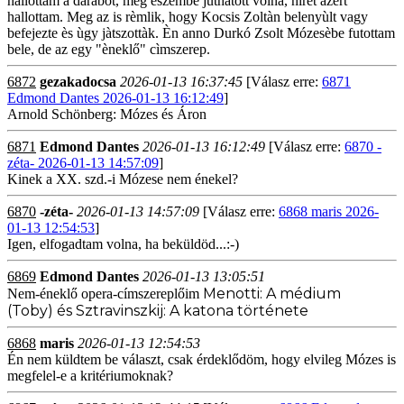
hallottam a darabot, mèg eszembe juthatott volna, hìrèt azèrt
hallottam. Meg az is rèmlik, hogy Kocsis Zoltàn belenyùlt vagy
befejezte ès ùgy jàtszottàk. Èn anno Durkó Zsolt Mózesèbe futottam
bele, de az egy "èneklő" cìmszerep.
6872
gezakadocsa
2026-01-13 16:37:45
[Válasz erre:
6871
Edmond Dantes 2026-01-13 16:12:49
]
Arnold Schönberg: Mózes és Áron
6871
Edmond Dantes
2026-01-13 16:12:49
[Válasz erre:
6870 -
zéta- 2026-01-13 14:57:09
]
Kinek a XX. szd.-i Mózese nem énekel?
6870
-zéta-
2026-01-13 14:57:09
[Válasz erre:
6868 maris 2026-
01-13 12:54:53
]
Igen, elfogadtam volna, ha beküldöd...:-)
6869
Edmond Dantes
2026-01-13 13:05:51
Menotti: A médium
Nem-éneklő opera-címszereplőim
(Toby)
és Sztravinszkij: A katona története
6868
maris
2026-01-13 12:54:53
Én nem küldtem be választ, csak érdeklődöm, hogy elvileg Mózes is
megfelel-e a kritériumoknak?