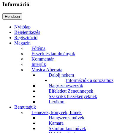
Információ
Nyitólap
Bejelentkezés
Regisztráció
Magazin
Főtéma
Esszék és tanulmányok
Kommentár
Interjúk
Musica Aberrata
Dalolj nekem
Információk a sorozathoz
Nagy zeneszerzők
Elfeledett Zeneünnepek
Szakcikk hiszékenyeknek
Lexikon
Bemutatjuk
Lemezek, könyvek, filmek
Hangszeres művek
Kamara
Szimfonikus művek