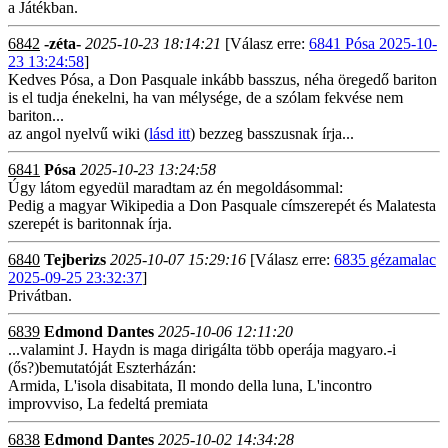
a Játékban.
6842
-zéta-
2025-10-23 18:14:21
[Válasz erre:
6841 Pósa 2025-10-
23 13:24:58
]
Kedves Pósa, a Don Pasquale inkább basszus, néha öregedő bariton
is el tudja énekelni, ha van mélysége, de a szólam fekvése nem
bariton...
az angol nyelvű wiki (
lásd itt
) bezzeg basszusnak írja...
6841
Pósa
2025-10-23 13:24:58
Úgy látom egyedül maradtam az én megoldásommal:
Pedig a magyar Wikipedia a Don Pasquale címszerepét és Malatesta
szerepét is baritonnak írja.
6840
Tejberizs
2025-10-07 15:29:16
[Válasz erre:
6835 gézamalac
2025-09-25 23:32:37
]
Privátban.
6839
Edmond Dantes
2025-10-06 12:11:20
...valamint J. Haydn is maga dirigálta több operája magyaro.-i
(ős?)bemutatóját Eszterházán:
Armida, L'isola disabitata, Il mondo della luna, L'incontro
improvviso, La fedeltá premiata
6838
Edmond Dantes
2025-10-02 14:34:28