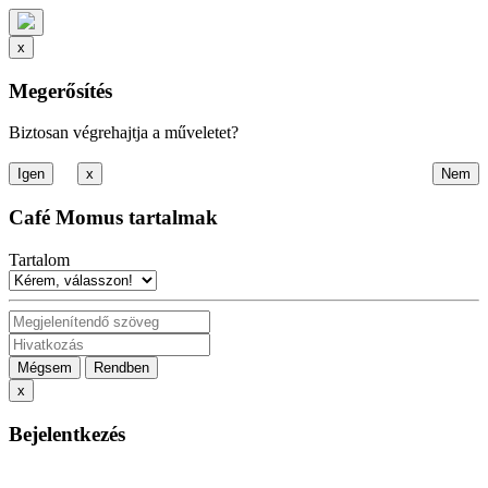
x
Megerősítés
Biztosan végrehajtja a műveletet?
x
Café Momus tartalmak
Tartalom
Mégsem
Rendben
x
Bejelentkezés