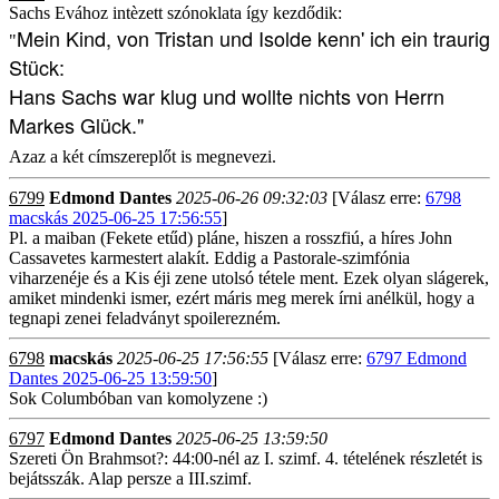
Sachs Evához intèzett szónoklata így kezdődik:
Mein Kind, von Tristan und Isolde
kenn' ich ein traurig
"
Stück:
Hans Sachs war klug und wollte
nichts von Herrn
Markes Glück."
Azaz a két címszereplőt is megnevezi.
6799
Edmond Dantes
2025-06-26 09:32:03
[Válasz erre:
6798
macskás 2025-06-25 17:56:55
]
Pl. a maiban (Fekete etűd) pláne, hiszen a rosszfiú, a híres John
Cassavetes karmestert alakít. Eddig a Pastorale-szimfónia
viharzenéje és a Kis éji zene utolsó tétele ment. Ezek olyan slágerek,
amiket mindenki ismer, ezért máris meg merek írni anélkül, hogy a
tegnapi zenei feladványt spoilerezném.
6798
macskás
2025-06-25 17:56:55
[Válasz erre:
6797 Edmond
Dantes 2025-06-25 13:59:50
]
Sok Columbóban van komolyzene :)
6797
Edmond Dantes
2025-06-25 13:59:50
Szereti Ön Brahmsot?: 44:00-nél az I. szimf. 4. tételének részletét is
bejátsszák. Alap persze a III.szimf.