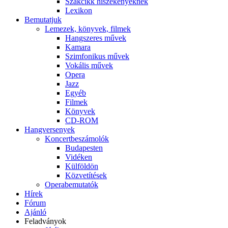
Szakcikk hiszékenyeknek
Lexikon
Bemutatjuk
Lemezek, könyvek, filmek
Hangszeres művek
Kamara
Szimfonikus művek
Vokális művek
Opera
Jazz
Egyéb
Filmek
Könyvek
CD-ROM
Hangversenyek
Koncertbeszámolók
Budapesten
Vidéken
Külföldön
Közvetítések
Operabemutatók
Hírek
Fórum
Ajánló
Feladványok