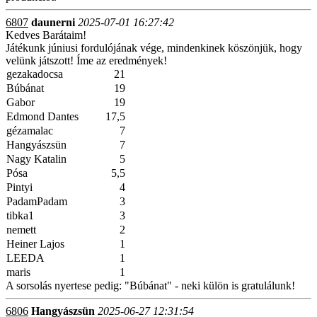
6807
daunerni
2025-07-01 16:27:42
Kedves Barátaim!
Játékunk júniusi fordulójának vége, mindenkinek köszönjük, hogy
velünk játszott! Íme az eredmények!
gezakadocsa
21
Búbánat
19
Gabor
19
Edmond Dantes
17,5
gézamalac
7
Hangyászsün
7
Nagy Katalin
5
Pósa
5,5
Pintyi
4
PadamPadam
3
tibka1
3
nemett
2
Heiner Lajos
1
LEEDA
1
maris
1
A sorsolás nyertese pedig: "Búbánat" - neki külön is gratulálunk!
6806
Hangyászsün
2025-06-27 12:31:54