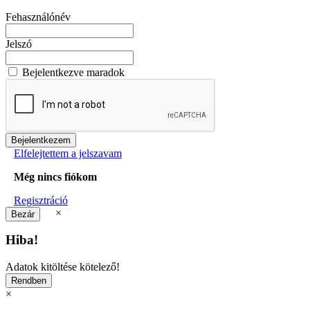
Fehasználónév
Jelszó
Bejelentkezve maradok
Elfelejtettem a jelszavam
Még nincs fiókom
Regisztráció
×
Hiba!
Adatok kitöltése kötelező!
×