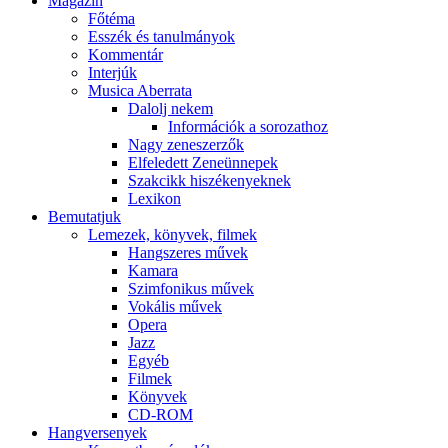
Magazin
Főtéma
Esszék és tanulmányok
Kommentár
Interjúk
Musica Aberrata
Dalolj nekem
Információk a sorozathoz
Nagy zeneszerzők
Elfeledett Zeneünnepek
Szakcikk hiszékenyeknek
Lexikon
Bemutatjuk
Lemezek, könyvek, filmek
Hangszeres művek
Kamara
Szimfonikus művek
Vokális művek
Opera
Jazz
Egyéb
Filmek
Könyvek
CD-ROM
Hangversenyek