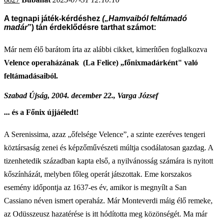
A tegnapi játék-kérdéshez
(„Hamvaiból feltámadó
madár
”) tán érdeklődésre tarthat számot:
Már nem élő barátom írta az alábbi cikket, kimerítően foglalkozva
Velence operaházának (La Felice) „főnixmadárként" való
feltámadásaiból.
Szabad Újság, 2004. december 22., Varga József
... és a Főnix újjáéledt!
A Serenissima, azaz „őfelsége Velence”, a szinte ezeréves tengeri
köztársaság zenei és képzőművészeti múltja csodálatosan gazdag. A
tizenhetedik században kapta első, a nyilvánosság számára is nyitott
kőszínházát, melyben főleg operát játszottak. Eme korszakos
esemény időpontja az 1637-es év, amikor is megnyílt a San
Cassiano néven ismert operaház. Már Monteverdi máig élő remeke,
az Odüsszeusz hazatérése is itt hódította meg közönségét. Ma már