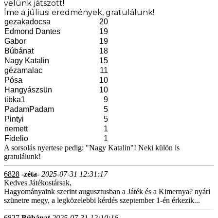
velünk játszott!
Íme a júliusi eredmények, gratulálunk!
gezakadocsa
20
Edmond Dantes
19
Gabor
19
Búbánat
18
Nagy Katalin
15
gézamalac
11
Pósa
10
Hangyászsün
10
tibka1
9
PadamPadam
5
Pintyi
5
nemett
1
Fidelio
1
A sorsolás nyertese pedig: "Nagy Katalin"! Neki külön is
gratulálunk!
6828
-zéta-
2025-07-31 12:31:17
Kedves Játékostársak,
Hagyományaink szerint augusztusban a Játék és a Kimernya? nyári
szünetre megy, a legközelebbi kérdés szeptember 1-én érkezik...
6827
Búbánat
2025-07-31 12:10:16