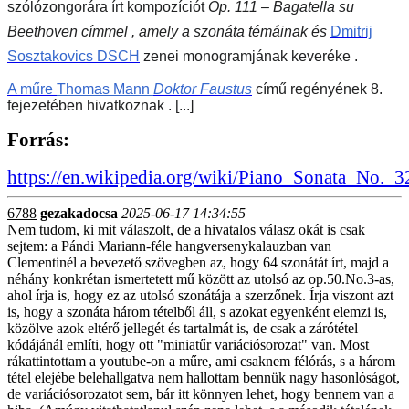
szólózongorára írt kompozíciót
Op. 111 – Bagatella su
Beethoven címmel , amely a szonáta témáinak és
Dmitrij
Sosztakovics
DSCH
zenei monogramjának keveréke .
A műre
Thomas Mann
Doktor Faustus
című regényének 8.
fejezetében hivatkoznak . [...]
Forrás:
https://en.wikipedia.org/wiki/Piano_Sonata_No._
6788
gezakadocsa
2025-06-17 14:34:55
Nem tudom, ki mit válaszolt, de a hivatalos válasz okát is csak
sejtem: a Pándi Mariann-féle hangversenykalauzban van
Clementinél a bevezető szövegben az, hogy 64 szonátát írt, majd a
néhány konkrétan ismertetett mű között az utolsó az op.50.No.3-as,
ahol írja is, hogy ez az utolsó szonátája a szerzőnek. Írja viszont azt
is, hogy a szonáta három tételből áll, s azokat egyenként elemzi is,
közölve azok eltérő jellegét és tartalmát is, de csak a zárótétel
kódájánál említi, hogy ott "miniatűr variációsorozat" van. Most
rákattintottam a youtube-on a műre, ami csaknem félórás, s a három
tétel elejébe belehallgatva nem hallottam bennük nagy hasonlóságot,
de variációsorozatot sem, bár itt könnyen lehet, hogy bennem van a