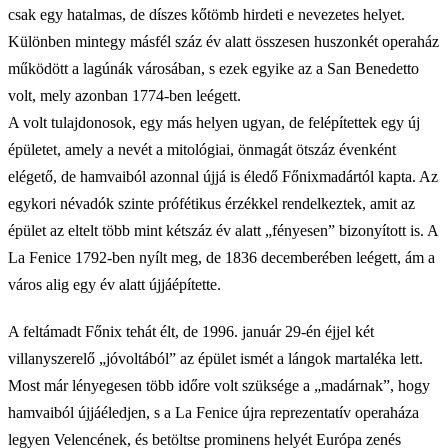
csak egy hatalmas, de díszes kőtömb hirdeti e nevezetes helyet.
Különben mintegy másfél száz év alatt összesen huszonkét operaház
működött a lagúnák városában, s ezek egyike az a San Benedetto
volt, mely azonban 1774-ben leégett.
A volt tulajdonosok, egy más helyen ugyan, de felépítettek egy új
épületet, amely a nevét a mitológiai, önmagát ötszáz évenként
elégető, de hamvaiból azonnal újjá is éledő Főnixmadártól kapta. Az
egykori névadók szinte prófétikus érzékkel rendelkeztek, amit az
épület az eltelt több mint kétszáz év alatt „fényesen” bizonyított is. A
La Fenice 1792-ben nyílt meg, de 1836 decemberében leégett, ám a
város alig egy év alatt újjáépítette.
A feltámadt Főnix tehát élt, de 1996. január 29-én éjjel két
villanyszerelő „jóvoltából” az épület ismét a lángok martaléka lett.
Most már lényegesen több időre volt szüksége a „madárnak”, hogy
hamvaiból újjáéledjen, s a La Fenice újra reprezentatív operaháza
legyen Velencének, és betöltse prominens helyét Európa zenés