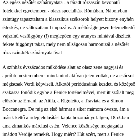
Az egész nézőtér színárnyalata - a fáradt rózsaszín bevonatú
fotelekkel egyetemben - olasz specialitás. Rómában, Nápolyban
szintúgy tapasztaltam a klasszikus széksorok helyett bizony enyhén
édeskés, de változatlanul impozáns. A méltóságteljesen felemelkedő
vajszínű vasfüggöny (!) meglepően egy aranyos mintával díszített
fekete függönyt takar, mely nem túlságosan harmonizál a nézőtér
rózsaszín-kék színárnyalatával.
A színház évszázados működése alatt az olasz zene nagyjai és
apróbb mesteremberei mind-mind aktívan jelen voltak, de a csúcsot
mégiscsak Verdi képviseli. Alkotói periódusának kezdeti és középső
szakasza fonódik egybe a Fenice történelmével, mert itt szólalt meg
először az Ernani, az Attila, a Rigoletto, a Traviata és a Simon
Boccanegra. De míg az első hármat a siker mámora övezte, ám a
másik kettő a rideg elutasítást kapta hozományul. Igen, 1853-ban
ama zimankós márciusi estén, Velence közönsége megtagadta
imádott Verdije remekét. Hogy miért? Hát azért, mert a Fenice