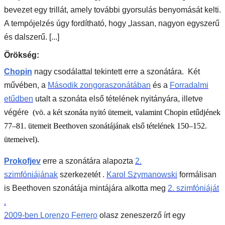
bevezet egy trillát, amely további gyorsulás benyomását kelti.
A tempójelzés úgy fordítható, hogy „lassan, nagyon egyszerű
és dalszerű. [...]
Örökség:
Chopin
nagy csodálattal tekintett erre a szonátára.
Két
művében, a
Második zongoraszonátában
és a
Forradalmi
etűdben
utalt a szonáta első tételének nyitányára, illetve
végére
(vö. a két szonáta nyitó ütemeit, valamint Chopin etűdjének
77–81. ütemeit Beethoven szonátájának első tételének 150–152.
ütemeivel).
Prokofjev
erre a szonátára alapozta
2.
szimfóniájának
szerkezetét .
Karol Szymanowski
formálisan
is Beethoven szonátája mintájára alkotta meg
2. szimfóniáját
.
2009-ben
Lorenzo Ferrero
olasz zeneszerző írt egy