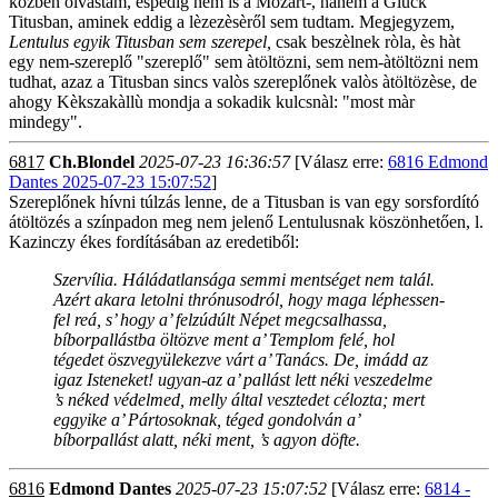
közben olvastam, èspedig nem is a Mozart-, hanem a Gluck
Titusban, aminek eddig a lèzezèsèről sem tudtam. Megjegyzem,
Lentulus egyik Titusban sem szerepel,
csak beszèlnek ròla, ès hàt
egy nem-szereplő "szereplő" sem àtöltözni, sem nem-àtöltözni nem
tudhat, azaz a Titusban sincs valòs szereplőnek valòs àtöltözèse, de
ahogy Kèkszakàllù mondja a sokadik kulcsnàl: "most màr
mindegy".
6817
Ch.Blondel
2025-07-23 16:36:57
[Válasz erre:
6816 Edmond
Dantes 2025-07-23 15:07:52
]
Szereplőnek hívni túlzás lenne, de a Titusban is van egy sorsfordító
átöltözés a színpadon meg nem jelenő Lentulusnak köszönhetően, l.
Kazinczy ékes fordításában az eredetiből:
Szervília.
Háládatlansága semmi mentséget nem talál.
Azért akara letolni thrónusodról, hogy maga léphessen-
fel reá, s’ hogy a’ felzúdúlt Népet megcsalhassa,
bíborpallástba öltözve ment a’ Templom felé, hol
tégedet öszvegyülekezve várt a’ Tanács. De, imádd az
igaz Isteneket! ugyan-az a’ pallást lett néki veszedelme
’s néked védelmed, melly által vesztedet célozta; mert
eggyike a’ Pártosoknak, téged gondolván a’
bíborpallást alatt, néki ment, ’s agyon döfte.
6816
Edmond Dantes
2025-07-23 15:07:52
[Válasz erre:
6814 -