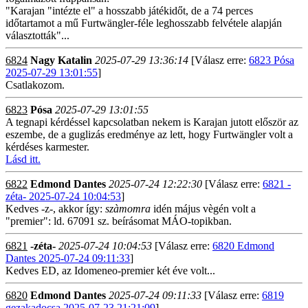
"Karajan "intézte el" a hosszabb játékidőt, de a 74 perces
időtartamot a mű Furtwängler-féle leghosszabb felvétele alapján
választották"...
6824
Nagy Katalin
2025-07-29 13:36:14
[Válasz erre:
6823 Pósa
2025-07-29 13:01:55
]
Csatlakozom.
6823
Pósa
2025-07-29 13:01:55
A tegnapi kérdéssel kapcsolatban nekem is Karajan jutott először az
eszembe, de a guglizás eredménye az lett, hogy Furtwängler volt a
kérdéses karmester.
Lásd itt.
6822
Edmond Dantes
2025-07-24 12:22:30
[Válasz erre:
6821 -
zéta- 2025-07-24 10:04:53
]
Kedves -z-, akkor így:
szàmomra
idén május vègén volt a
"premier": ld. 67091 sz. beírásomat MÁO-topikban.
6821
-zéta-
2025-07-24 10:04:53
[Válasz erre:
6820 Edmond
Dantes 2025-07-24 09:11:33
]
Kedves ED, az Idomeneo-premier két éve volt...
6820
Edmond Dantes
2025-07-24 09:11:33
[Válasz erre:
6819
gezakadocsa 2025-07-23 21:21:09
]