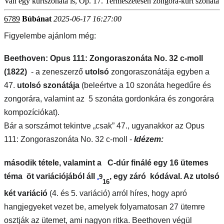
Van egy kürtszonáta is, Op. 17. Természetesen zongora-kürt szonáta
6789
Búbánat
2025-06-17 16:27:00
Figyelembe ajánlom még:
Beethoven: Opus 111: Zongoraszonáta No. 32 c-moll
(1822
)
- a zeneszerző
utolsó
zongoraszonátája egyben a
47.
utolsó szonátája
(beleértve a 10 szonáta hegedűre és
zongorára, valamint az 5 szonáta gordonkára és zongorára
kompozíciókat).
Bár a sorszámot tekintve „csak” 47., ugyanakkor az Opus
111: Zongoraszonáta No. 32 c-moll -
Idézem:
második tétele, valamint a
C-dúr finálé egy 16 ütemes
téma öt variációjából áll
.
, egy záró kódával. Az utolsó
9
16
két variáció
(4.
és 5. variáció) arról híres, hogy apró
hangjegyeket vezet be, amelyek folyamatosan 27 ütemre
osztják az ütemet, ami nagyon ritka. Beethoven végül