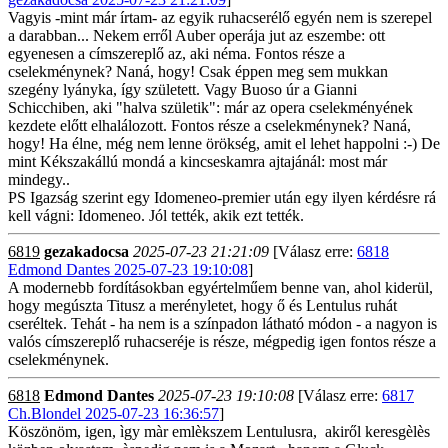
Vagyis -mint már írtam- az egyik ruhacserélő egyén nem is szerepel
a darabban... Nekem erről Auber operája jut az eszembe: ott
egyenesen a címszereplő az, aki néma. Fontos része a
cselekménynek? Naná, hogy! Csak éppen meg sem mukkan
szegény lyányka, így született. Vagy Buoso úr a Gianni
Schicchiben, aki "halva születik": már az opera cselekményének
kezdete előtt elhalálozott. Fontos része a cselekménynek? Naná,
hogy! Ha élne, még nem lenne örökség, amit el lehet happolni :-) De
mint Kékszakállú mondá a kincseskamra ajtajánál: most már
mindegy..
PS Igazság szerint egy Idomeneo-premier után egy ilyen kérdésre rá
kell vágni: Idomeneo. Jól tették, akik ezt tették.
6819
gezakadocsa
2025-07-23 21:21:09
[Válasz erre:
6818
Edmond Dantes 2025-07-23 19:10:08
]
A modernebb fordításokban egyértelműem benne van, ahol kiderül,
hogy megúszta Titusz a merényletet, hogy ő és Lentulus ruhát
cseréltek. Tehát - ha nem is a színpadon látható módon - a nagyon is
valós címszereplő ruhacseréje is része, mégpedig igen fontos része a
cselekménynek.
6818
Edmond Dantes
2025-07-23 19:10:08
[Válasz erre:
6817
Ch.Blondel 2025-07-23 16:36:57
]
Köszönöm, igen, ìgy màr emlèkszem Lentulusra, akiről keresgèlès