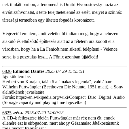
nek titulált bariton, a fenomenális Dmitri Hvorostovsky hozta az
elvárt színvonalat, s tette felejthetetlenné az estét, melyet a színház
társasági termeiben egy ültetett fogadás koronázott.
Végezetül említem, amit véletlenül tudtam meg, hogy a nehezen
alakuló és elhúzódó építkezés alatt az a félelem uralkodott el a
városban, hogy ha a La Fenicét nem sikerül felépíteni - Velence
sorsa is a pusztulás lesz... A Főnix azonban újjáéledt!
6826
Edmond Dantes
2025-07-29 15:55:51
Így küldtem be:
Herbert von Karajan, talán ő a "makacs legenda", valójában:
Wilhelm Furtwängler (Beethoven Die Neunte, 1951 miatt), a Sony
alelnökének javaslatára
Forrás: https://en.wikipedia.org/wiki/Compact_Disc_Digital_Audio
(Storage capacity and playing time fejezetben)
6825
-zéta-
2025-07-29 14:00:23
A CD-k fejlesztése idején Furtwängler már rég nem élt, ennek
ellenére ezt is elfogadom, mert ahogy Gézamalac Játékostársunk
fogalmazott frappánsan: