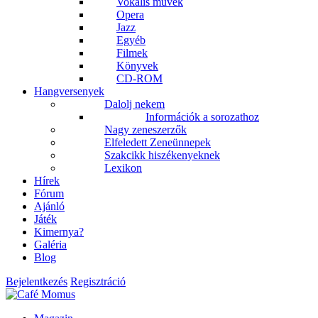
Vokális művek
Opera
Jazz
Egyéb
Filmek
Könyvek
CD-ROM
Hangversenyek
Dalolj nekem
Információk a sorozathoz
Nagy zeneszerzők
Elfeledett Zeneünnepek
Szakcikk hiszékenyeknek
Lexikon
Hírek
Fórum
Ajánló
Játék
Kimernya?
Galéria
Blog
Bejelentkezés
Regisztráció