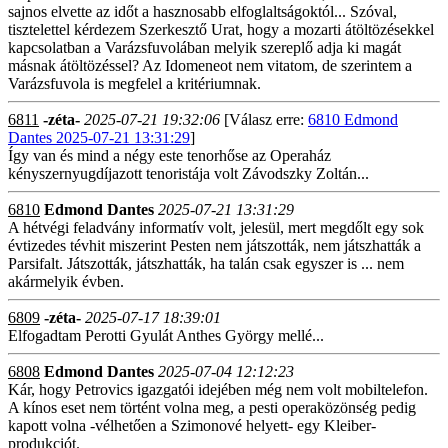
sajnos elvette az időt a hasznosabb elfoglaltságoktól... Szóval,
tisztelettel kérdezem Szerkesztő Urat, hogy a mozarti átöltözésekkel
kapcsolatban a Varázsfuvolában melyik szereplő adja ki magát
másnak átöltözéssel? Az Idomeneot nem vitatom, de szerintem a
Varázsfuvola is megfelel a kritériumnak.
6811
-zéta-
2025-07-21 19:32:06
[Válasz erre:
6810 Edmond
Dantes 2025-07-21 13:31:29
]
Így van és mind a négy este tenorhőse az Operaház
kényszernyugdíjazott tenoristája volt Závodszky Zoltán...
6810
Edmond Dantes
2025-07-21 13:31:29
A hétvégi feladvány informatív volt, jelesül, mert megdőlt egy sok
évtizedes tévhit miszerint Pesten nem játszották, nem játszhatták a
Parsifalt. Játszották, játszhatták, ha talán csak egyszer is ... nem
akármelyik évben.
6809
-zéta-
2025-07-17 18:39:01
Elfogadtam Perotti Gyulát Anthes György mellé...
6808
Edmond Dantes
2025-07-04 12:12:23
Kár, hogy Petrovics igazgatói idejében még nem volt mobiltelefon.
A kínos eset nem történt volna meg, a pesti operaközönség pedig
kapott volna -vélhetően a Szimonové helyett- egy Kleiber-
produkciót.