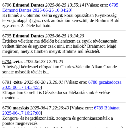
6796
Edmond Dantes
2025-06-25 13:55:14
[Válasz erre:
6795
Edmond Dantes 2025-06-25 10:34:20
]
Ki hinné: a Columbo-széria egyik korai opuszában (Gyilkosság
tervrajz alapján) igaz, csak autórádión keresztül, de Brahms B-dúr
zgv.-ének 2. tétele hallható.
6795
Edmond Dantes
2025-06-25 10:34:20
Érdekes véletlen: ma délelőtt belenéztem az egyik tévécsatornán
vetített filmbe és egyszer csak nini, mit hallok? Brahmsot. Majd
megírom, melyik filmben melyik Brahms-mű részletét.
6794
-zéta-
2025-06-23 12:03:23
A hétvégi kérdésnél elfogadtam Charles-Valentin Alkan Grande
sonate második tételét is...
6791
-zéta-
2025-06-20 13:26:01
[Válasz erre:
6788 gezakadocsa
2025-06-17 14:34:55
]
Elfogadtam Corellit is Gézakadocsa Játékostársunk érvelése
mentén...
6790
macskás
2025-06-17 22:26:43
[Válasz erre:
6789 Búbánat
2025-06-17 16:27:00
]
Zongora- és hegedűszonáták, zongora és gordonkaszonáták a
pontos megnevezés.