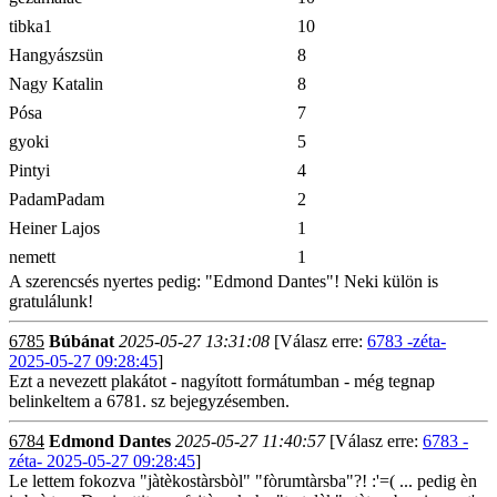
tibka1
10
Hangyászsün
8
Nagy Katalin
8
Pósa
7
gyoki
5
Pintyi
4
PadamPadam
2
Heiner Lajos
1
nemett
1
A szerencsés nyertes pedig: "Edmond Dantes"! Neki külön is
gratulálunk!
6785
Búbánat
2025-05-27 13:31:08
[Válasz erre:
6783 -zéta-
2025-05-27 09:28:45
]
Ezt a nevezett plakátot - nagyított formátumban - még tegnap
belinkeltem a 6781. sz bejegyzésemben.
6784
Edmond Dantes
2025-05-27 11:40:57
[Válasz erre:
6783 -
zéta- 2025-05-27 09:28:45
]
Le lettem fokozva "jàtèkostàrsbòl" "fòrumtàrsba"?! :'=( ... pedig èn