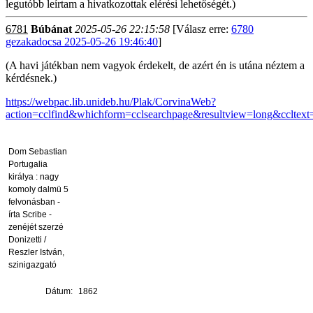
legutóbb leírtam a hivatkozottak elérési lehetőségét.)
6781
Búbánat
2025-05-26 22:15:58
[Válasz erre:
6780
gezakadocsa 2025-05-26 19:46:40
]
(A havi játékban nem vagyok érdekelt, de azért én is utána néztem a
kérdésnek.)
https://webpac.lib.unideb.hu/Plak/CorvinaWeb?
action=cclfind&whichform=cclsearchpage&resultview=long&cclte
Dom Sebastian
Portugalia
királya : nagy
komoly dalmü 5
felvonásban -
írta Scribe -
zenéjét szerzé
Donizetti /
Reszler István,
szinigazgató
Dátum:
1862