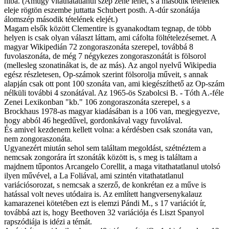
hiba. (Amúgy vitathatatlanul szép zene lehet, s a második tételének
eleje rögtön eszembe juttatta Schubert posth. A-dúr szonátája
álomszép második tételének elejét.)
Magam elsők között Clementire is gyanakodtam tegnap, de több
helyen is csak olyan választ láttam, ami cáfolta föltételezésemet. A
magyar Wikipedián 72 zongoraszonáta szerepel, továbbá 8
fuvolaszonáta, de még 7 négykezes zongoraszonátát is fölsorol
(mellesleg szonatinákat is, de az más). Az angol nyelvű Wikipedia
egész részletesen, Op-számok szerint fölsorolja műveit, s annak
alapján csak ott pont 100 szonáta van, ami kiegészíthető az Op-szám
nélküli további 4 szonátával. Az 1965-ös Szabolcsi B. - Tóth A.-féle
Zenei Lexikonban "kb." 106 zongoraszonáta szerepel, s a
Brockhaus 1978-as magyar kiadásában is a 106 van, megjegyezve,
hogy abból 46 hegedűvel, gordonkával vagy fuvolával.
És amivel kezdenem kellett volna: a kérdésben csak szonáta van,
nem zongoraszonáta.
Ugyanezért miután sehol sem találtam megoldást, szétnéztem a
nemcsak zongorára írt szonáták között is, s meg is találtam a
majdnem tűpontos Arcangelo Corellit, a maga vitathatatlanul utolsó
ilyen művével, a La Foliával, ami szintén vitathatatlanul
variációsorozat, s nemcsak a szerző, de konkrétan ez a műve is
hatással volt neves utódaira is. Az említett hangversenykalauz
kamarazenei kötetében ezt is elemzi Pándi M., s 17 variációt ír,
továbbá azt is, hogy Beethoven 32 variációja és Liszt Spanyol
rapszódiája is idézi a témát.