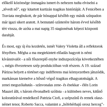
előkelő közönsége önmagára ismert és nehezen tudta elviselni a
„tévedt nő”, egy kitartott kurtizán tragikus históriáját. A Fenicében a
Traviata megbukott, de pár hónappal később egy másik színpadon
már igazi sikert aratott. A bemutató színterére három évvel később
tért vissza, de azóta a mai napig 35 stagionénak képezi központi
darabját.
És most, egy új éra kezdetén, ismét Valery Violetta áll a reflektorok
fényében. Mégha a ma megtekintett előadás hagyott is némi
kívánnivalót - a női főszereplő enyhe indiszpozíciója következtében
-, mégis élvezetesen szép produkcióban volt részem. A 19. század
Párizsa helyett a történet egy indifferens mai környezetben játszódik,
markánsan kiemelve a hősnő végső tragikus elhagyatottságát. A
zenei megszólaltatás - színvonalas zene- és énekkar - élén Lorin
Maazel állt, s három élvonalbeli szólista - a különben neves, kitűnő
koloratúrával rendelkező Patrizia Ciofi, a szépszínű és remek olasz-
német tenor, Roberto Sacca, valamint a „hófehérhajú orosz herceg”-