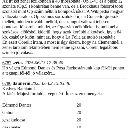
Az írt két zenei lexikonban a 48 triószonáta (Op.1-4.) és a plusz 12
szonáta (Op.5.) konkrétan benne van, de a Brockhaus fölsorol több
szonátát mint Op-szám nélküli kompozíciókat. A Wikipedia magyar
változata csak az Op-számos sorozatokat írja a Concerto grossok
mellett, minden további nélkül, de az angol változat teljesen
pontosan fölsorolja mindet, az Op-szám nélkülieket is, amiknél a
szokásos jelölésből kiderül, hogy azok korábbi alkotások, így a 64
kb. csakúgy kijön, mint az, hogy a La Folia az utolsó szonátája.
Én ezért Corellit írtam, s most is úgy érzem, hogy ha Clementinél a
zenei tartalom tekintetében nem lenne igazam, Corelli legalábbis
szintén jó válasz.
6787
-zéta-
2025-06-13 12:38:40
Hó végén Edmond Dantes és Pósa Játékostársunk kap fél-fél pontot
a tegnapi fél-fél jó válaszért...
6786
daunerni
2025-06-02 15:03:46
Kedves Barátaim!
A Játék Májusi fordulója véget ért! Íme az eredmények:
Edmond Dantes
20
Gabor
20
gezakadocsa
20
gézamalac
10