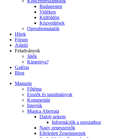
Koncertbeszámolók
Budapesten
Vidéken
Külföldön
Közvetítések
Operabemutatók
Hírek
Fórum
Ajánló
Feladványok
Játék
Kimernya?
Galéria
Blog
Magazin
Főtéma
Esszék és tanulmányok
Kommentár
Interjúk
Musica Aberrata
Dalolj nekem
Információk a sorozathoz
Nagy zeneszerzők
Elfeledett Zeneünnepek