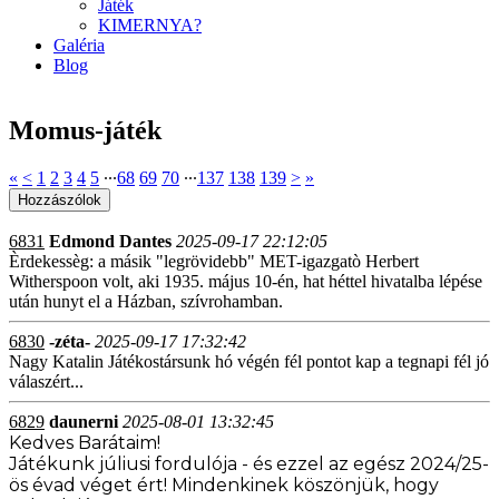
Játék
KIMERNYA?
Galéria
Blog
Momus-játék
«
<
1
2
3
4
5
∙∙∙
68
69
70
∙∙∙
137
138
139
>
»
6831
Edmond Dantes
2025-09-17 22:12:05
Èrdekessèg: a másik "legrövidebb" MET-igazgatò Herbert
Witherspoon volt, aki 1935. május 10-én, hat héttel hivatalba lépése
után hunyt el a Házban, szívrohamban.
6830
-zéta-
2025-09-17 17:32:42
Nagy Katalin Játékostársunk hó végén fél pontot kap a tegnapi fél jó
válaszért...
6829
daunerni
2025-08-01 13:32:45
Kedves Barátaim!
Játékunk júliusi fordulója - és ezzel az egész 2024/25-
ös évad véget ért! Mindenkinek köszönjük, hogy