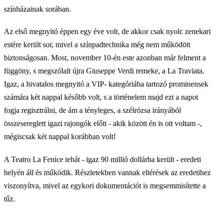
színházainak sorában.
Az első megnyitó éppen egy éve volt, de akkor csak nyolc zenekari
estére került sor, mivel a színpadtechnika még nem működött
biztonságosan. Most, november 10-én este azonban már felment a
függöny, s megszólalt újra Giuseppe Verdi remeke, a La Traviata.
Igaz, a hivatalos megnyitó a VIP- kategóriába tartozó prominensek
számára két nappal később volt, s a történelem majd ezt a napot
fogja regisztrálni, de ám a tényleges, a szélrózsa irányából
összesereglett igazi rajongók előtt - akik között én is ott voltam -,
mégiscsak két nappal korábban volt!
A Teatro La Fenice tehát - igaz 90 millió dollárba került - eredeti
helyén áll és működik. Részletekben vannak eltérések az eredetihez
viszonyítva, mivel az egykori dokumentációt is megsemmisítette a
tűz.