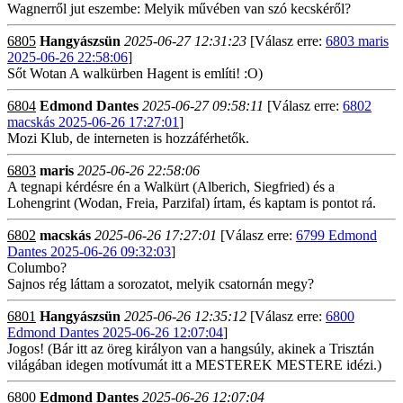
Wagnerről jut eszembe: Melyik művében van szó kecskéről?
6805
Hangyászsün
2025-06-27 12:31:23
[Válasz erre:
6803 maris
2025-06-26 22:58:06
]
Sőt Wotan A walkürben Hagent is említi! :O)
6804
Edmond Dantes
2025-06-27 09:58:11
[Válasz erre:
6802
macskás 2025-06-26 17:27:01
]
Mozi Klub, de interneten is hozzáférhetők.
6803
maris
2025-06-26 22:58:06
A tegnapi kérdésre én a Walkürt (Alberich, Siegfried) és a
Lohengrint (Wodan, Freia, Parzifal) írtam, és kaptam is pontot rá.
6802
macskás
2025-06-26 17:27:01
[Válasz erre:
6799 Edmond
Dantes 2025-06-26 09:32:03
]
Columbo?
Sajnos rég láttam a sorozatot, melyik csatornán megy?
6801
Hangyászsün
2025-06-26 12:35:12
[Válasz erre:
6800
Edmond Dantes 2025-06-26 12:07:04
]
Jogos! (Bár itt az öreg királyon van a hangsúly, akinek a Trisztán
világában idegen motívumát itt a MESTEREK MESTERE idézi.)
6800
Edmond Dantes
2025-06-26 12:07:04