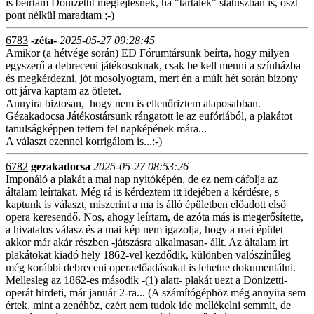
is beìrtam Donizettit megfejtèsnek, ha "tartalèk" stàtuszban is, oszt'
pont nèlkül maradtam ;-)
6783
-zéta-
2025-05-27 09:28:45
Amikor (a hétvége során) ED Fórumtársunk beírta, hogy milyen
egyszerű a debreceni játékosoknak, csak be kell menni a színházba
és megkérdezni, jót mosolyogtam, mert én a múlt hét során bizony
ott járva kaptam az ötletet.
Annyira biztosan, hogy nem is ellenőriztem alaposabban.
Gézakadocsa Játékostársunk rángatott le az eufóriából, a plakátot
tanulságképpen tettem fel napképének mára...
A választ ezennel korrigálom is...:-)
6782
gezakadocsa
2025-05-27 08:53:26
Imponáló a plakát a mai nap nyitóképén, de ez nem cáfolja az
általam leírtakat. Még rá is kérdeztem itt idejében a kérdésre, s
kaptunk is választ, miszerint a ma is álló épületben előadott első
opera keresendő. Nos, ahogy leírtam, de azóta más is megerősítette,
a hivatalos válasz és a mai kép nem igazolja, hogy a mai épület
akkor már akár részben -játszásra alkalmasan- állt. Az általam írt
plakátokat kiadó hely 1862-vel kezdődik, különben valószínűleg
még korábbi debreceni operaelőadásokat is lehetne dokumentálni.
Mellesleg az 1862-es második -(1) alatt- plakát uezt a Donizetti-
operát hirdeti, már január 2-ra... (A számítógéphöz még annyira sem
értek, mint a zenéhöz, ezért nem tudok ide mellékelni semmit, de