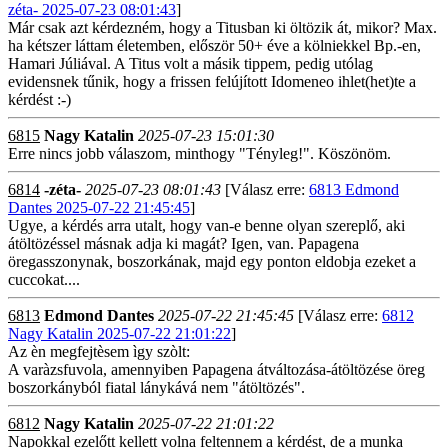
zéta- 2025-07-23 08:01:43
]
Már csak azt kérdezném, hogy a Titusban ki öltözik át, mikor? Max.
ha kétszer láttam életemben, először 50+ éve a kölniekkel Bp.-en,
Hamari Júliával. A Titus volt a másik tippem, pedig utólag
evidensnek tűnik, hogy a frissen felújított Idomeneo ihlet(het)te a
kérdést :-)
6815
Nagy Katalin
2025-07-23 15:01:30
Erre nincs jobb válaszom, minthogy "Tényleg!". Köszönöm.
6814
-zéta-
2025-07-23 08:01:43
[Válasz erre:
6813 Edmond
Dantes 2025-07-22 21:45:45
]
Ugye, a kérdés arra utalt, hogy van-e benne olyan szereplő, aki
átöltözéssel másnak adja ki magát? Igen, van. Papagena
öregasszonynak, boszorkának, majd egy ponton eldobja ezeket a
cuccokat....
6813
Edmond Dantes
2025-07-22 21:45:45
[Válasz erre:
6812
Nagy Katalin 2025-07-22 21:01:22
]
Az èn megfejtèsem ìgy szòlt:
A varàzsfuvola, amennyiben Papagena átváltozása-átöltözése öreg
boszorkányból fiatal lánykává nem "átöltözés".
6812
Nagy Katalin
2025-07-22 21:01:22
Napokkal ezelőtt kellett volna feltennem a kérdést, de a munka