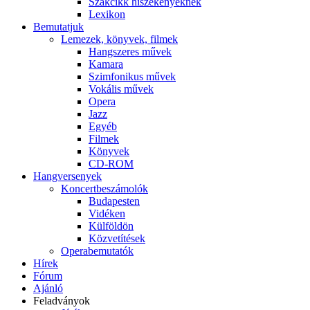
Szakcikk hiszékenyeknek
Lexikon
Bemutatjuk
Lemezek, könyvek, filmek
Hangszeres művek
Kamara
Szimfonikus művek
Vokális művek
Opera
Jazz
Egyéb
Filmek
Könyvek
CD-ROM
Hangversenyek
Koncertbeszámolók
Budapesten
Vidéken
Külföldön
Közvetítések
Operabemutatók
Hírek
Fórum
Ajánló
Feladványok