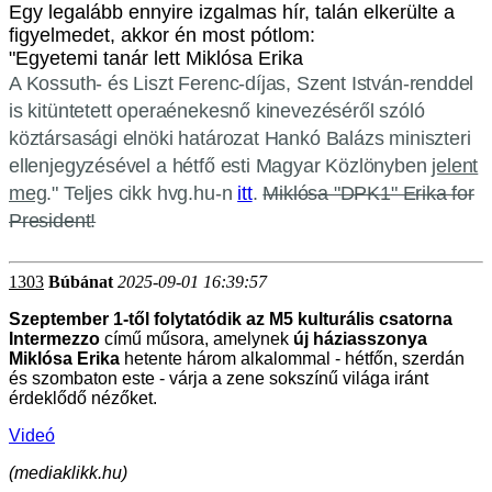
Egy legalább ennyire izgalmas hír, talán elkerülte a
figyelmedet, akkor én most pótlom:
"Egyetemi tanár lett Miklósa Erika
A Kossuth- és Liszt Ferenc-díjas, Szent István-renddel
is kitüntetett operaénekesnő kinevezéséről szóló
köztársasági elnöki határozat Hankó Balázs miniszteri
ellenjegyzésével a hétfő esti Magyar Közlönyben
jelent
meg
." Teljes cikk hvg.hu-n
itt
.
Miklósa "DPK1" Erika for
President!
1303
Búbánat
2025-09-01 16:39:57
Szeptember 1-től folytatódik az M5 kulturális csatorna
Intermezzo
című műsora, amelynek
új háziasszonya
Miklósa Erika
hetente három alkalommal - hétfőn, szerdán
és szombaton este - várja a zene sokszínű világa iránt
érdeklődő nézőket.
Videó
(mediaklikk.hu)