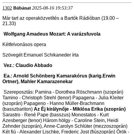
1302
Búbánat
2025-08-16 19:53:37
Már tart az operaközvetítés a Bartók Rádióban (19.00 –
21.33)
Wolfgang Amadeus Mozart: A varázsfuvola
Kétfelvonásos opera
Szövegét Emanuel Schikaneder írta
Vez.: Claudio Abbado
Ea.: Arnold Schönberg Kamarakórus (karig.
Erwin
Ortner), Mahler Kamarazenekar
Szereposztás: Pamina - Dorothea Röschmann (szoprán)
Tamino - Christoph Strehl (tenor) Papagena - Julia Kleiter
(szoprán) Papageno - Hanno Müller-Brachmann
(basszbariton)
Az Éj királynője - Miklósa Erika (szoprán)
Sarastro - René Pape (basszus) Monostatos - Kurt
Azesberger (tenor) Három hölgy - Caroline Stein, Heidi
Zehnder (szoprán), Anne-Carolyn Schlüter (mezzoszoprán)
Két fiú - Alexander Lischke, Frederic Jost (fiúszoprán) Őrök -