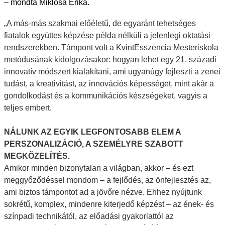
– mondta Miklósa Erika.
„A más-más szakmai előéletű, de egyaránt tehetséges
fiatalok együttes képzése példa nélküli a jelenlegi oktatási
rendszerekben. Támpont volt a KvintEsszencia Mesteriskola
metódusának kidolgozásakor: hogyan lehet egy 21. századi
innovatív módszert kialakítani, ami ugyanúgy fejleszti a zenei
tudást, a kreativitást, az innovációs képességet, mint akár a
gondolkodást és a kommunikációs készségeket, vagyis a
teljes embert.
NÁLUNK AZ EGYIK LEGFONTOSABB ELEM A
PERSZONALIZÁCIÓ, A SZEMÉLYRE SZABOTT
MEGKÖZELÍTÉS.
Amikor minden bizonytalan a világban, akkor – és ezt
meggyőződéssel mondom – a fejlődés, az önfejlesztés az,
ami biztos támpontot ad a jövőre nézve. Ehhez nyújtunk
sokrétű, komplex, mindenre kiterjedő képzést – az ének- és
színpadi technikától, az előadási gyakorlattól az