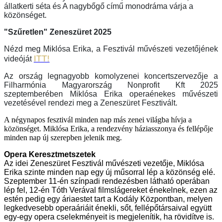
állatkerti séta és A nagybőgő című monodráma várja a
közönséget.
"Szűretlen" Zeneszüret 2025
Nézd meg Miklósa Erika, a Fesztivál művészeti vezetőjének
ITT!
videóját
Az ország legnagyobb komolyzenei koncertszervezője a
Filharmónia Magyarország Nonprofit Kft 2025
szeptemberében Miklósa Erika operaénekes művészeti
vezetésével rendezi meg a Zeneszüret Fesztivált.
A négynapos fesztivál minden nap más zenei világba hívja a
közönséget. Miklósa
Erika, a rendezvény háziasszonya és fellépője
minden nap új szerepben jelenik meg.
Opera Keresztmetszetek
Az idei Zeneszüret Fesztivál művészeti vezetője, Miklósa
Erika szinte minden nap egy új műsorral lép a közönség elé.
Szeptember 11-én színpadi rendezésben látható operában
lép fel, 12-én Tóth Verával filmslágereket énekelnek, ezen az
estén pedig egy áriaestet tart a Kodály Központban, melyen
legkedvesebb operaáriáit énekli, sőt, fellépőtársaival együtt
egy-egy opera cselekményeit is megjelenítik, ha rövidítve is.