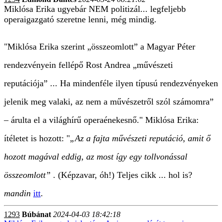
Miklósa Erika ugyebár NEM politizál... legfeljebb
operaigazgató szeretne lenni, még mindig.
"Miklósa Erika szerint „összeomlott” a Magyar Péter
rendezvényein fellépő Rost Andrea „művészeti
reputációja” ... Ha mindenféle ilyen típusú rendezvényeken
jelenik meg valaki, az nem a művészetről szól számomra”
– árulta el a világhírű operaénekesnő." Miklósa Erika:
ítéletet is hozott: "
„Az a fajta művészeti reputáció, amit ő
hozott magával eddig, az most így egy tollvonással
összeomlott”
. (Képzavar, óh!) Teljes cikk ... hol is?
mandin
itt
.
1293
Búbánat
2024-04-03 18:42:18