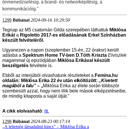
önmenedzselésig, a brand- és networképítésig, a
kommunikációig.”
1299
Búbánat
2024-09-16 10:29:50
Tegnap az M5 csatornán Gilda szerepében láthattuk
Miklósa
Eriká
t
a
Rigoletto 2017-es előadásának Erkel Színházban
készült felvételéről.
Ugyanezen a napon (
szeptember 15-én, 22 órakor) került
adásba a
Spektrum Home TV-ben D.Tóth Kriszta
Elviszlek
magammal
új epizódjában
Miklósa Erikával készült
beszélgetés
felvétele is.
Ebből az interjúból olvashatunk részleteket a
Femina.hu
oldalán:
Miklósa Erika 22 év után elköltözött:
„Kivetett
magából a falu”
– „
Miklósa Erika az élete során többször
szembesült azzal, hogy nem illik bele mások elképzeléseibe,
de mindig kitaposta a saját útját.”
A cikk elolvasható
:
itt.
1298
Búbánat
2024-08-23 00:17:14
„A tehetség társadalmi kincs” – Miklósa Erika a