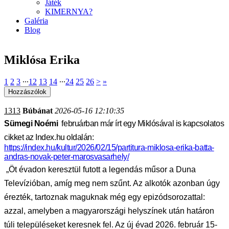
Játék
KIMERNYA?
Galéria
Blog
Miklósa Erika
1
2
3
∙∙∙
12
13
14
∙∙∙
24
25
26
>
»
1313
Búbánat
2026-05-16 12:10:35
Sümegi Noémi
februárban már írt egy Miklósával is kapcsolatos
cikket az Index.hu oldalán:
https://index.hu/kultur/2026/02/15/partitura-miklosa-erika-batta-
andras-novak-peter-marosvasarhely/
„Öt évadon keresztül futott a legendás műsor a Duna
Televízióban, amíg meg nem szűnt. Az alkotók azonban úgy
érezték, tartoznak maguknak még egy epizódsorozattal:
azzal, amelyben a magyarországi helyszínek után határon
túli településeket keresnek fel. Az új évad 2026. február 15-