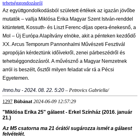
tehetséggondozásról
Az együttgondolkodásból született értékek az igazán jövőbe
mutatók – vallja Miklósa Erika Magyar Szent István-renddel
kitüntetett, Kossuth- és Liszt Ferenc-díjas opera-énekesnő, a
Mol – Új Európa Alapítvány elnöke, akit a pénteken kezdődő
XX. Arcus Temporum Pannonhalmi Művészeti Fesztivál
apropóján kérdeztünk időívekről, zenei párbeszédről és
tehetséggondozásról. A művésznő a Magyar Nemzetnek
arról is beszélt, ősztől milyen feladat vár rá a Pécsi
Egyetemen.
/mno.hu - 2024. 08. 22. 5:20
– Petrovics Gabriella/
1297
Búbánat
2024-06-09 12:57:29
"Miklósa Erika 25" gálaest - Erkel Színház (2016. január
21.)
Az M5 csatorna ma 21 órától sugározza ismét a gálaest
felvételét.