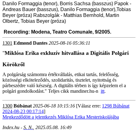
Danilo Formaggia (tenor), Borris Sachsa (basszus) Papok -
Andreas Bauer (basszus), Danilo Formaggia (tenor),Tobias
Beyer (próza) Rabszolgák - Matthias Bernhold, Martin
Olbertz, Tobias Beyer (próza)
Recording: Modena, Teatro Comunale, 9/2005.
1301
Edmond Dantes
2025-08-16 05:36:11
"
Miklósa Erika exkluzív hitvallása a Digitális Polgári
Körökről
A polgárság számomra értékvállalás, etikai tartás, felelősség,
közösségi elköteleződés, szolidaritás, tisztelet, nyitottság és
párbeszédre való készség. A digitális térben is így képzelem el a
polgári gondolkodást." Teljes cikk mandiner.hu-n
itt
.
1300
Búbánat
2025-06-18 10:15:16
[Válasz erre:
1298 Búbánat
2024-08-23 00:17:14
]
Megkezdődött a jelentkezés Miklósa Erika Mesteriskolájába
Index.hu -
S. N.
,
2025.05.08. 16:49