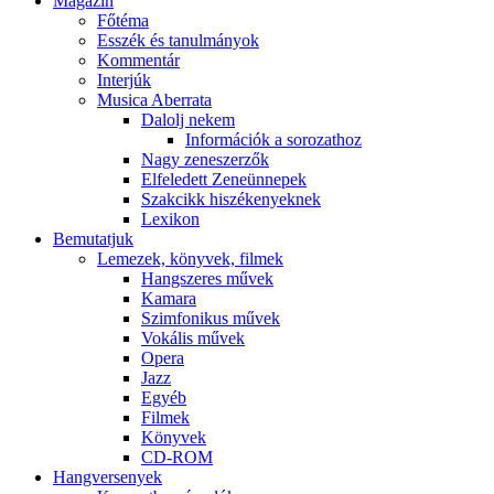
Magazin
Főtéma
Esszék és tanulmányok
Kommentár
Interjúk
Musica Aberrata
Dalolj nekem
Információk a sorozathoz
Nagy zeneszerzők
Elfeledett Zeneünnepek
Szakcikk hiszékenyeknek
Lexikon
Bemutatjuk
Lemezek, könyvek, filmek
Hangszeres művek
Kamara
Szimfonikus művek
Vokális művek
Opera
Jazz
Egyéb
Filmek
Könyvek
CD-ROM
Hangversenyek