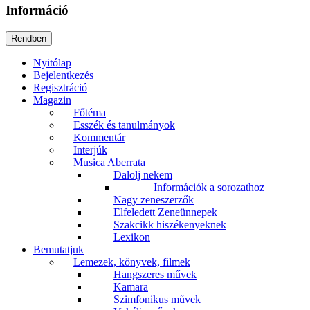
Információ
Nyitólap
Bejelentkezés
Regisztráció
Magazin
Főtéma
Esszék és tanulmányok
Kommentár
Interjúk
Musica Aberrata
Dalolj nekem
Információk a sorozathoz
Nagy zeneszerzők
Elfeledett Zeneünnepek
Szakcikk hiszékenyeknek
Lexikon
Bemutatjuk
Lemezek, könyvek, filmek
Hangszeres művek
Kamara
Szimfonikus művek