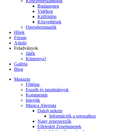
Koncertbeszámolók
Budapesten
Vidéken
Külföldön
Közvetítések
Operabemutatók
Hírek
Fórum
Ajánló
Feladványok
Játék
Kimernya?
Galéria
Blog
Magazin
Főtéma
Esszék és tanulmányok
Kommentár
Interjúk
Musica Aberrata
Dalolj nekem
Információk a sorozathoz
Nagy zeneszerzők
Elfeledett Zeneünnepek