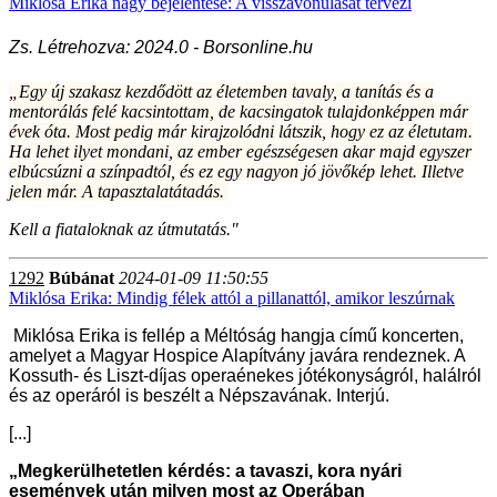
Miklósa Erika nagy bejelentése: A visszavonulását tervezi
Zs. Létrehozva: 2024.0 - Borsonline.hu
„Egy új szakasz kezdődött az életemben tavaly, a tanítás és a
mentorálás felé kacsintottam, de kacsingatok tulajdonképpen már
évek óta. Most pedig már kirajzolódni látszik, hogy ez az életutam.
Ha lehet ilyet mondani, az ember egészségesen akar majd egyszer
elbúcsúzni a színpadtól, és ez egy nagyon jó jövőkép lehet. Illetve
jelen már. A tapasztalatátadás.
Kell a fiataloknak az útmutatás."
1292
Búbánat
2024-01-09 11:50:55
Miklósa Erika: Mindig félek attól a pillanattól, amikor leszúrnak
Miklósa Erika is fellép a Méltóság hangja című koncerten,
amelyet a Magyar Hospice Alapítvány javára rendeznek. A
Kossuth- és Liszt-díjas operaénekes jótékonyságról, halálról
és az operáról is beszélt a Népszavának. Interjú.
[...]
„Megkerülhetetlen kérdés: a tavaszi, kora nyári
események után milyen most az Operában