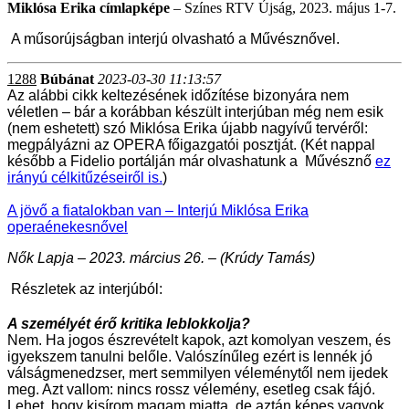
Miklósa Erika címlapképe
– Színes RTV Újság, 2023. május 1-7.
A műsorújságban interjú olvasható a Művésznővel.
1288
Búbánat
2023-03-30 11:13:57
Az alábbi cikk keltezésének időzítése bizonyára nem
véletlen – bár a korábban készült interjúban még nem esik
(nem eshetett) szó Miklósa Erika újabb nagyívű tervéről:
megpályázni az OPERA főigazgatói posztját. (Két nappal
később a Fidelio portálján már olvashatunk a Művésznő
ez
irányú célkitűzéseiről is.
)
A jövő a fiatalokban van – Interjú Miklósa Erika
operaénekesnővel
Nők Lapja – 2023. március 26. – (Krúdy Tamás)
Részletek az interjúból:
A személyét érő kritika leblokkolja?
Nem. Ha jogos észrevételt kapok, azt komolyan veszem, és
igyekszem tanulni belőle. Valószínűleg ezért is lennék jó
válságmenedzser, mert semmilyen véleménytől nem ijedek
meg. Azt vallom: nincs rossz vélemény, esetleg csak fájó.
Lehet, hogy kisírom magam miatta, de aztán képes vagyok