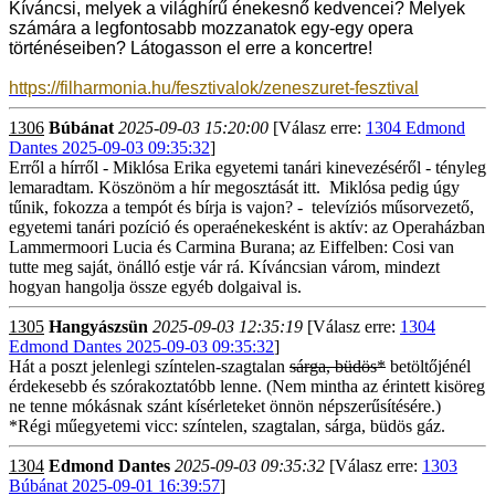
Kíváncsi, melyek a világhírű énekesnő kedvencei? Melyek
számára a legfontosabb mozzanatok egy-egy opera
történéseiben? Látogasson el erre a koncertre!
https://filharmonia.hu/fesztivalok/zeneszuret-fesztival
1306
Búbánat
2025-09-03 15:20:00
[Válasz erre:
1304 Edmond
Dantes 2025-09-03 09:35:32
]
Erről a hírről - Miklósa Erika egyetemi tanári kinevezéséről - tényleg
lemaradtam. Köszönöm a hír megosztását itt. Miklósa pedig úgy
tűnik, fokozza a tempót és bírja is vajon? - televíziós műsorvezető,
egyetemi tanári pozíció és operaénekesként is aktív: az Operaházban
Lammermoori Lucia és Carmina Burana; az Eiffelben: Cosi van
tutte meg saját, önálló estje vár rá. Kíváncsian várom, mindezt
hogyan hangolja össze egyéb dolgaival is.
1305
Hangyászsün
2025-09-03 12:35:19
[Válasz erre:
1304
Edmond Dantes 2025-09-03 09:35:32
]
Hát a poszt jelenlegi színtelen-szagtalan
sárga, büdös*
betöltőjénél
érdekesebb és szórakoztatóbb lenne. (Nem mintha az érintett kisöreg
ne tenne mókásnak szánt kísérleteket önnön népszerűsítésére.)
*Régi műegyetemi vicc: színtelen, szagtalan, sárga, büdös gáz.
1304
Edmond Dantes
2025-09-03 09:35:32
[Válasz erre:
1303
Búbánat 2025-09-01 16:39:57
]