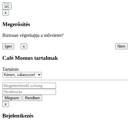
x
Megerősítés
Biztosan végrehajtja a műveletet?
x
Café Momus tartalmak
Tartalom
Mégsem
Rendben
x
Bejelentkezés