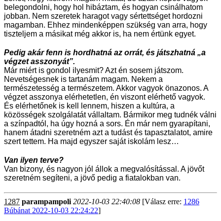
belegondolni, hogy hol hibáztam, és hogyan csinálhatom
jobban. Nem szeretek haragot vagy sértettséget hordozni
magamban. Ehhez mindenképpen szükség van arra, hogy
tiszteljem a másikat még akkor is, ha nem értünk egyet.
Pedig akár fenn is hordhatná az orrát, és játszhatná „a
végzet asszonyát”.
Már miért is gondol ilyesmit? Azt én sosem játszom.
Nevetségesnek is tartanám magam. Nekem a
természetesség a természetem. Akkor vagyok önazonos. A
végzet asszonya elérhetetlen, én viszont elérhető vagyok.
És elérhetőnek is kell lennem, hiszen a kultúra, a
közösségek szolgálatát vállaltam. Bármikor meg tudnék válni
a színpadtól, ha úgy hozná a sors. Én már nem gyarapítani,
hanem átadni szeretném azt a tudást és tapasztalatot, amire
szert tettem. Ha majd egyszer saját iskolám lesz…
Van ilyen terve?
Van bizony, és nagyon jól állok a megvalósítással. A jövőt
szeretném segíteni, a jövő pedig a fiatalokban van.
1287
parampampoli
2022-10-03 22:40:08
[Válasz erre:
1286
Búbánat 2022-10-03 22:24:22
]