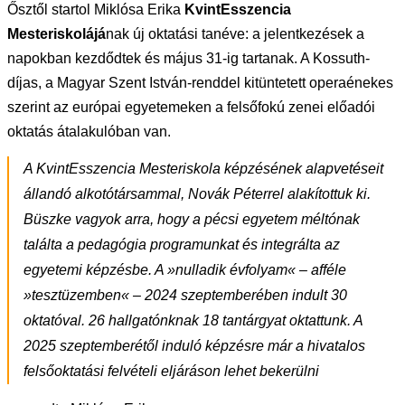
Ősztől startol Miklósa Erika
KvintEsszencia
Mesteriskolájá
nak új oktatási tanéve: a jelentkezések a
napokban kezdődtek és május 31-ig tartanak. A Kossuth-
díjas, a Magyar Szent István-renddel kitüntetett operaénekes
szerint az európai egyetemeken a felsőfokú zenei előadói
oktatás átalakulóban van.
A KvintEsszencia Mesteriskola képzésének alapvetéseit
állandó alkotótársammal, Novák Péterrel alakítottuk ki.
Büszke vagyok arra, hogy a pécsi egyetem méltónak
találta a pedagógia programunkat és integrálta az
egyetemi képzésbe. A »nulladik évfolyam« – afféle
»tesztüzemben« – 2024 szeptemberében indult 30
oktatóval. 26 hallgatónknak 18 tantárgyat oktattunk. A
2025 szeptemberétől induló képzésre már a hivatalos
felsőoktatási felvételi eljáráson lehet bekerülni