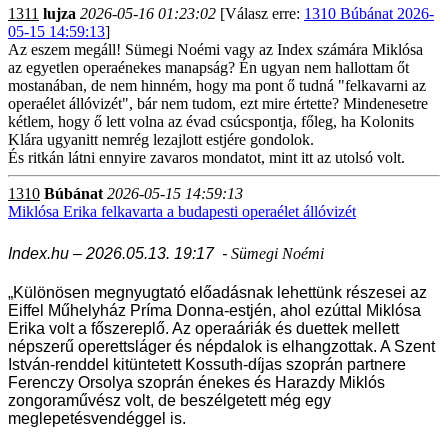
1311
lujza
2026-05-16 01:23:02
[Válasz erre:
1310 Búbánat 2026-
05-15 14:59:13
]
Az eszem megáll! Sümegi Noémi vagy az Index számára Miklósa
az egyetlen operaénekes manapság? Én ugyan nem hallottam őt
mostanában, de nem hinném, hogy ma pont ő tudná "felkavarni az
operaélet állóvizét", bár nem tudom, ezt mire értette? Mindenesetre
kétlem, hogy ő lett volna az évad csúcspontja, főleg, ha Kolonits
Klára ugyanitt nemrég lezajlott estjére gondolok.
És ritkán látni ennyire zavaros mondatot, mint itt az utolsó volt.
1310
Búbánat
2026-05-15 14:59:13
Miklósa Erika felkavarta a budapesti operaélet állóvizét
Index.hu –
2026.05.13. 19:17
-
Sümegi Noémi
„Különösen megnyugtató előadásnak lehettünk részesei az
Eiffel Műhelyház Príma Donna-estjén, ahol ezúttal Miklósa
Erika volt a főszereplő. Az operaáriák és duettek mellett
népszerű operettsláger és népdalok is elhangzottak. A Szent
István-renddel kitüntetett Kossuth-díjas szoprán partnere
Ferenczy Orsolya szoprán énekes és Harazdy Miklós
zongoraművész volt, de beszélgetett még egy
meglepetésvendéggel is.