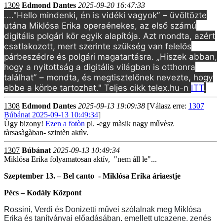
1309
Edmond Dantes
2025-09-20 16:47:33
...."Hello mindenki, én is vidéki vagyok” – üvöltözte
utána Miklósa Erika operaénekes, az első számú
digitális polgári kör egyik alapítója. Azt mondta, azért
csatlakozott, mert szerinte szükség van felelős
párbeszédre és polgári magatartásra. „Hiszek abban,
hogy a nyitottság a digitális világban is otthonra
találhat” – mondta, és megtisztelőnek nevezte, hogy
ebbe a körbe tartozhat." Teljes cikk telex.hu-n
ITT
.
1308
Edmond Dantes
2025-09-13 19:09:38
[Válasz erre:
1307
Búbánat 2025-09-13 10:49:34
]
Ùgy bizony!
Ezen a fotòn
pl. -egy màsik nagy művèsz
tàrsasàgàban- szintèn aktìv.
1307
Búbánat
2025-09-13 10:49:34
Miklósa Erika folyamatosan aktív, "nem áll le"...
Szeptember 13. – Bel canto - Miklósa Erika áriaestje
Pécs – Kodály Központ
Rossini, Verdi és Donizetti művei szólalnak meg Miklósa
Erika és tanítványai előadásában, emellett utcazene, zenés