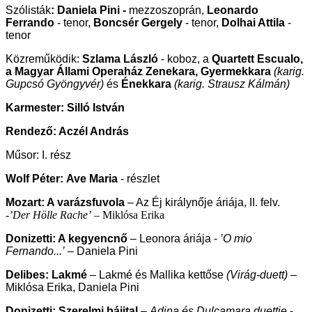
Szólisták
:
Daniela Pini -
mezzoszoprán,
Leonardo
Ferrando
- tenor,
Boncsér Gergely
- tenor,
Dolhai Attila
-
tenor
Közreműködik:
Szlama László
- koboz, a
Quartett Escualo,
a Magyar Állami Operaház Zenekara, Gyermekkara
(karig.
Gupcsó Gyöngyvér)
és
Énekkara
(karig. Strausz Kálmán)
Karmester: Silló István
Rendező: Aczél András
Műsor: I. rész
Wolf Péter:
Ave Maria
- részlet
Mozart: A varázsfuvola
– Az Éj királynője áriája, II. felv.
-
’Der Hölle Rache’
– Miklósa Erika
Donizetti: A kegyencnő
– Leonora áriája -
’O mio
Fernando...’
– Daniela Pini
Delibes: Lakmé
– Lakmé és Mallika kettőse
(Virág-duett)
–
Miklósa Erika, Daniela Pini
Donizetti: Szerelmi bájital
–
Adina és Dulcamara duettje
-