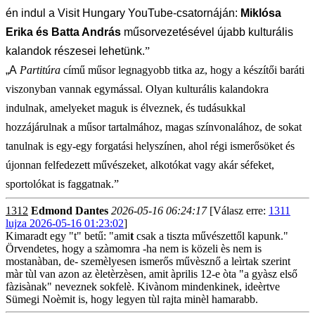
én indul a Visit Hungary YouTube-csatornáján:
Miklósa
Erika és Batta András
műsorvezetésével újabb kulturális
kalandok részesei lehetünk.
”
„A
Partitúra
című műsor legnagyobb titka az, hogy a készítői baráti
viszonyban vannak egymással. Olyan kulturális kalandokra
indulnak, amelyeket maguk is élveznek, és tudásukkal
hozzájárulnak a műsor tartalmához, magas színvonalához, de sokat
tanulnak is egy-egy forgatási helyszínen, ahol régi ismerősöket és
újonnan felfedezett művészeket, alkotókat vagy akár séfeket,
sportolókat is faggatnak.”
1312
Edmond Dantes
2026-05-16 06:24:17
[Válasz erre:
1311
lujza 2026-05-16 01:23:02
]
Kimaradt egy "t" betű: "ami
t
csak a tiszta művészettől kapunk."
Örvendetes, hogy a szàmomra -ha nem is közeli ès nem is
mostanàban, de- szemèlyesen ismerős művèsznő a leìrtak szerint
màr tùl van azon az èletèrzèsen, amit àprilis 12-e òta "a gyàsz első
fàzisànak" neveznek sokfelè. Kivànom mindenkinek, ideèrtve
Sümegi Noèmit is, hogy legyen tùl rajta minèl hamarabb.