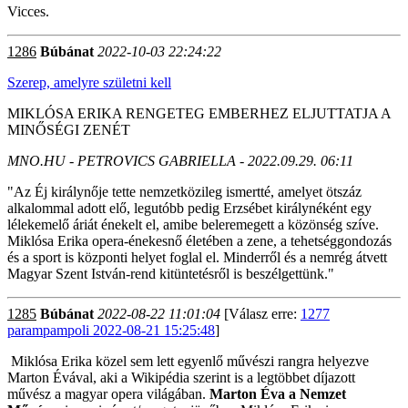
Vicces.
1286
Búbánat
2022-10-03 22:24:22
Szerep, amelyre születni kell
MIKLÓSA ERIKA RENGETEG EMBERHEZ ELJUTTATJA A
MINŐSÉGI ZENÉT
MNO.HU - PETROVICS GABRIELLA - 2022.09.29. 06:11
"Az Éj királynője tette nemzetközileg ismertté, amelyet ötszáz
alkalommal adott elő, legutóbb pedig Erzsébet királynéként egy
lélekemelő áriát énekelt el, amibe beleremegett a közönség szíve.
Miklósa Erika opera-énekesnő életében a zene, a tehetséggondozás
és a sport is központi helyet foglal el. Minderről és a nemrég átvett
Magyar Szent István-rend kitüntetésről is beszélgettünk."
1285
Búbánat
2022-08-22 11:01:04
[Válasz erre:
1277
parampampoli 2022-08-21 15:25:48
]
Miklósa Erika közel sem lett egyenlő művészi rangra helyezve
Marton Évával, aki a Wikipédia szerint is a legtöbbet díjazott
művész a magyar opera világában.
Marton Éva a Nemzet