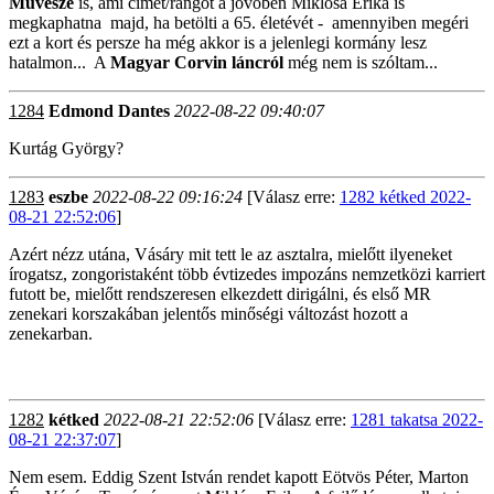
Művésze
is, ami címet/rangot a jövőben Miklósa Erika is
megkaphatna majd, ha betölti a 65. életévét - amennyiben megéri
ezt a kort és persze ha még akkor is a jelenlegi kormány lesz
hatalmon... A
Magyar Corvin láncról
még nem is szóltam...
1284
Edmond Dantes
2022-08-22 09:40:07
Kurtág György?
1283
eszbe
2022-08-22 09:16:24
[Válasz erre:
1282 kétked 2022-
08-21 22:52:06
]
Azért nézz utána, Vásáry mit tett le az asztalra, mielőtt ilyeneket
írogatsz, zongoristaként több évtizedes impozáns nemzetközi karriert
futott be, mielőtt rendszeresen elkezdett dirigálni, és első MR
zenekari korszakában jelentős minőségi változást hozott a
zenekarban.
1282
kétked
2022-08-21 22:52:06
[Válasz erre:
1281 takatsa 2022-
08-21 22:37:07
]
Nem esem. Eddig Szent István rendet kapott Eötvös Péter, Marton