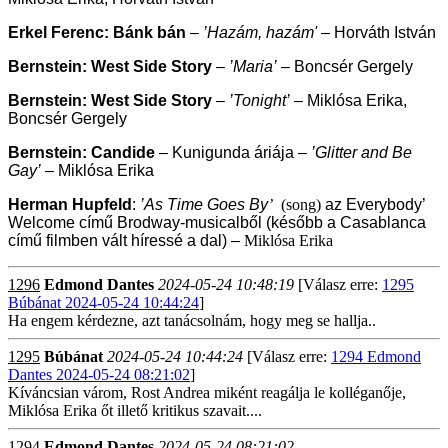
Erkel Ferenc: Bánk bán
–
’Hazám, hazám'
– Horváth István
Bernstein: West Side Story
–
’Maria’
– Boncsér Gergely
Bernstein: West Side Story
–
’Tonight’
– Miklósa Erika,
Boncsér Gergely
Bernstein: Candide
– Kunigunda áriája –
’Glitter and Be
Gay’
– Miklósa Erika
Herman Hupfeld
:
’As Time Goes By
’
(song)
az Everybody’
Welcome című Brodway-musicalből (később a Casablanca
című filmben vált híressé a dal)
–
Miklósa Erika
1296
Edmond Dantes
2024-05-24 10:48:19
[Válasz erre:
1295
Búbánat 2024-05-24 10:44:24
]
Ha engem kérdezne, azt tanácsolnám, hogy meg se hallja..
1295
Búbánat
2024-05-24 10:44:24
[Válasz erre:
1294 Edmond
Dantes 2024-05-24 08:21:02
]
Kíváncsian várom, Rost Andrea miként reagálja le kolléganője,
Miklósa Erika őt illető kritikus szavait....
1294
Edmond Dantes
2024-05-24 08:21:02