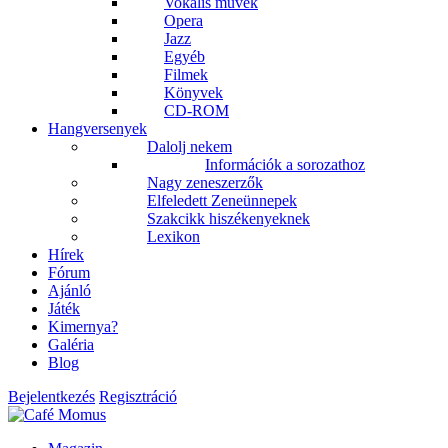
Vokális művek
Opera
Jazz
Egyéb
Filmek
Könyvek
CD-ROM
Hangversenyek
Dalolj nekem
Információk a sorozathoz
Nagy zeneszerzők
Elfeledett Zeneünnepek
Szakcikk hiszékenyeknek
Lexikon
Hírek
Fórum
Ajánló
Játék
Kimernya?
Galéria
Blog
Bejelentkezés
Regisztráció