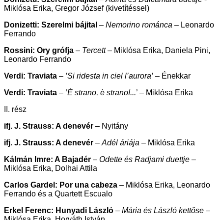
Miklósa Erika, Gregor József (kivetítéssel)
Donizetti: Szerelmi bájital
–
Nemorino románca
– Leonardo
Ferrando
Rossini: Ory grófja
–
Tercett
– Miklósa Erika, Daniela Pini,
Leonardo Ferrando
Verdi: Traviata
–
’Si ridesta in ciel l’aurora’
– Énekkar
Verdi: Traviata
–
’È strano, è strano!...
’ – Miklósa Erika
II. rész
ifj. J. Strauss: A denevér
– Nyitány
ifj. J. Strauss: A denevér
–
Adél áriája
– Miklósa Erika
Kálmán Imre: A Bajadér
–
Odette és Radjami duettje
–
Miklósa Erika, Dolhai Attila
Carlos Gardel: Por una cabeza
– Miklósa Erika, Leonardo
Ferrando és a Quartett Escualo
Erkel Ferenc: Hunyadi László
–
Mária és László kettőse
–
Miklósa Erika, Horváth István