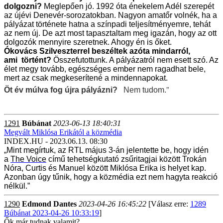
dolgozni?
Meglepően jó. 1992 óta énekelem Adél szerepét
az újévi Denevér-sorozatokban. Nagyon amatőr volnék, ha a
pályázat
története hatna a színpadi teljesítményemre, tehát
az nem új. De azt most tapasztaltam meg igazán, hogy az ott
dolgozók mennyire szeretnek. Ahogy én is őket.
Ókovács Szilveszterrel beszéltek azóta mindarról,
ami
történt?
Összefutottunk. A pályázatról nem esett szó. Az
élet megy
tovább, egészséges ember nem ragadhat bele,
mert az csak megkeserítené a
mindennapokat.
”
Öt év múlva fog újra pályázni?
Nem tudom.
1291
Búbánat
2023-06-13 18:40:31
Megvált Miklósa Erikától a közmédia
INDEX.HU - 2023.06.13. 08:30
„Mint megírtuk, az RTL május 3-án jelentette be, hogy idén
a
The Voice
című tehetségkutató zsűritagjai között Trokán
Nóra, Curtis és Manuel között Miklósa Erika is helyet kap.
Azonban úgy tűnik, hogy a közmédia ezt nem hagyta reakció
nélkül.”
1290
Edmond Dantes
2023-04-26 16:45:22
[Válasz erre:
1289
Búbánat 2023-04-26 10:33:19
]
Ők már tudnak valamit?