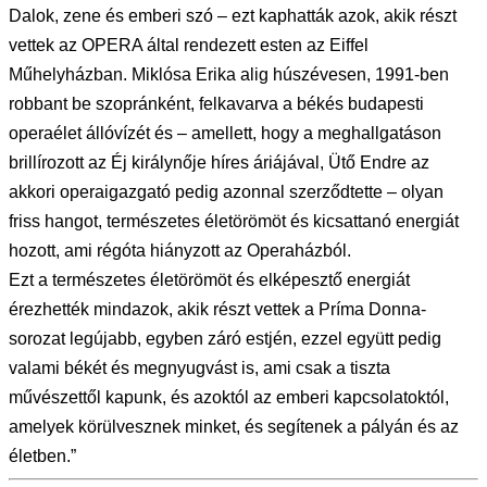
Dalok, zene és emberi szó – ezt kaphatták azok, akik részt
vettek az OPERA által rendezett esten az Eiffel
Műhelyházban. Miklósa Erika alig húszévesen, 1991-ben
robbant be szopránként, felkavarva a békés budapesti
operaélet állóvízét és – amellett, hogy a meghallgatáson
brillírozott az Éj királynője híres áriájával, Ütő Endre az
akkori operaigazgató pedig azonnal szerződtette – olyan
friss hangot, természetes életörömöt és kicsattanó energiát
hozott, ami régóta hiányzott az Operaházból.
Ezt a természetes életörömöt és elképesztő energiát
érezhették mindazok, akik részt vettek a Príma Donna-
sorozat legújabb, egyben záró estjén, ezzel együtt pedig
valami békét és megnyugvást is, ami csak a tiszta
művészettől kapunk, és azoktól az emberi kapcsolatoktól,
amelyek körülvesznek minket, és segítenek a pályán és az
életben.”