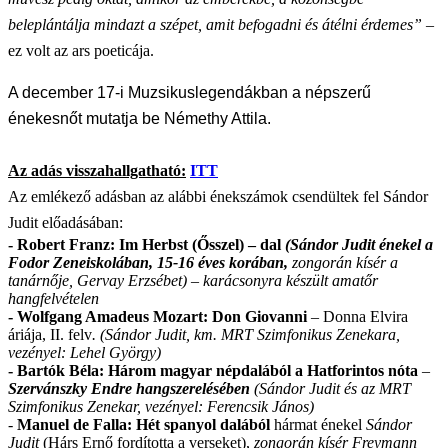
beleplántálja mindazt a szépet, amit befogadni és átélni érdemes”
–
ez volt az ars poeticája.
A december 17-i Muzsikuslegendákban a népszerű
énekesnőt mutatja be Némethy Attila.
Az adás visszahallgatható:
ITT
Az emlékező adásban az alábbi énekszámok csendültek fel Sándor
Judit előadásában:
- Robert Franz: Im Herbst (Ősszel) – dal
(Sándor Judit énekel a
Fodor Zeneiskolában, 15-16 éves korában,
zongorán kísér a
tanárnője, Gervay Erzsébet) – karácsonyra készült amatőr
hangfelvételen
- Wolfgang Amadeus Mozart: Don Giovanni
– Donna Elvira
áriája, II. felv
. (Sándor Judit, km. MRT Szimfonikus Zenekara,
vezényel: Lehel György)
- Bartók Béla: Három magyar népdalából a Hatforintos nóta
–
Szervánszky Endre hangszerelésében
(Sándor Judit és az MRT
Szimfonikus Zenekar, vezényel: Ferencsik János)
-
Manuel de Falla: Hét spanyol dalából
hármat énekel
Sándor
Judit
(Hárs Ernő fordította a verseket),
zongorán kísér Freymann