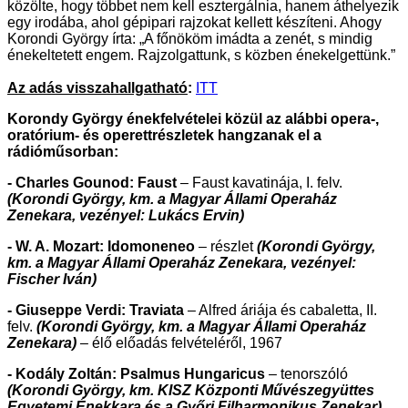
közölte, hogy többet nem kell esztergálnia, hanem áthelyezik
egy irodába, ahol gépipari rajzokat kellett készíteni. Ahogy
Korondi György írta: „A főnököm imádta a zenét, s mindig
énekeltetett engem. Rajzolgattunk, s közben énekelgettünk.”
Az adás visszahallgatható
:
ITT
Korondy György énekfelvételei közül az alábbi opera-,
oratórium- és operettrészletek hangzanak el a
rádióműsorban:
- Charles Gounod: Faust
– Faust kavatinája, I. felv.
(Korondi György, km. a Magyar Állami Operaház
Zenekara, vezényel: Lukács Ervin)
- W. A. Mozart: Idomoneneo
– részlet
(Korondi György,
km. a Magyar Állami Operaház Zenekara, vezényel:
Fischer Iván)
- Giuseppe Verdi: Traviata
– Alfred áriája és cabaletta, II.
felv.
(Korondi György, km. a Magyar Állami Operaház
Zenekara)
– élő előadás felvételéről, 1967
- Kodály Zoltán: Psalmus Hungaricus
– tenorszóló
(Korondi György, km. KISZ Központi Művészegyüttes
Egyetemi Énekkara és a Győri Filharmonikus Zenekar)