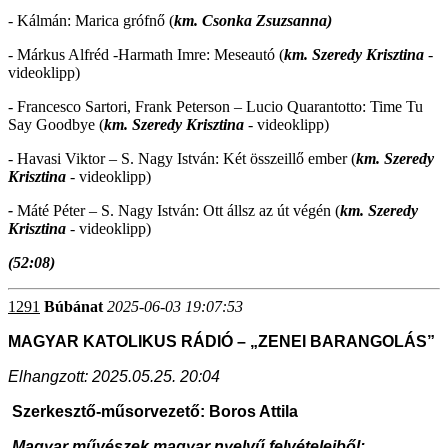
- Kálmán: Marica grófnő (
km. Csonka Zsuzsanna)
- Márkus Alfréd -Harmath Imre: Meseautó (
km. Szeredy Krisztina
-
videoklipp)
- Francesco Sartori, Frank Peterson – Lucio Quarantotto: Time Tu
Say Goodbye (
km. Szeredy Krisztina
- videoklipp)
- Havasi Viktor – S. Nagy István: Két összeillő ember (
km. Szeredy
Krisztina
- videoklipp)
-
Máté Péter – S. Nagy István: Ott állsz az út végén (
km. Szeredy
Krisztina
- videoklipp)
(52:08)
1291
Búbánat
2025-06-03 19:07:53
MAGYAR KATOLIKUS RÁDIÓ – „ZENEI BARANGOLÁS”
Elhangzott: 2025.05.25. 20:04
Szerkesztő-műsorvezető: Boros Attila
Magyar művészek magyar nyelvű felvételeiből: