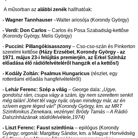
A műsorban az
alábbi zenék
hallhatóak:
- Wagner Tannhauser
–Walter ariosója (Korondy György)
- Verdi: Don Carlos
– Carlos és Posa Szabadság-kettőse
(Korondy György, Melis György)
-
Puccini: Pillangókisasszony
– Cso-cso-szán és Pinkerton
szerelmi kettőse
(Házy Erzsébet, Korondy György - az
1971. május 23-i felújítás premierjén, az Erkel Színház
előadása élő rádiófelvételéről hangzik el a kettős!)
- Kodály Zoltán: Psalmus Hungaricus
(részlet, egy
rotterdami előadás hangfelvételéről)
- Lehár Ferenc: Szép a világ
–
George dala:
„
Ugye,
gondolsz rám, csupa vágy a szám, így nem szerettem senkit
még talán! Jöhet tél vagy nyár, olyan mindegy már, az én
szívem egyre téged vár!” (Korondy György, km. az MRT
Szimfonikus Zenekara, vezényel: Bródy Tamás – A Rádió
Dalszínházának stúdiófelvétele,1974)
- Liszt Ferenc: Faust szimfónia
– epilógus (Korondy
György; orgonál: Margittay Sándor, km. a Magyar Honvédség