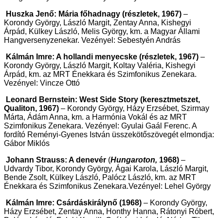
Huszka Jenő: Mária főhadnagy (részletek, 1967)
–
Korondy György, László Margit, Zentay Anna, Kishegyi
Árpád, Külkey László, Melis György, km. a Magyar Állami
Hangversenyzenekar. Vezényel: Sebestyén András
Kálmán Imre: A hollandi menyecske (részletek, 1967)
–
Korondy György, László Margit, Koltay Valéria, Kishegyi
Árpád, km. az MRT Énekkara és Szimfonikus Zenekara.
Vezényel: Vincze Ottó
Leonard Bernstein: West Side Story (keresztmetszet,
Qualiton, 1967)
– Korondy György, Házy Erzsébet, Szirmay
Márta, Ádám Anna, km. a Harmónia Vokál és az MRT
Szimfonikus Zenekara. Vezényel: Gyulai Gaál Ferenc. A
fordító Reményi-Gyenes István üsszekötőszövegét elmondja:
Gábor Miklós
Johann Strauss: A denevér
(
Hungaroton,
1968)
–
Udvardy Tibor, Korondy György, Ágai Karola, László Margit,
Bende Zsolt, Külkey László, Palócz László, km. az MRT
Énekkara és Szimfonikus Zenekara.Vezényel: Lehel György
Kálmán Imre: Csárdáskirálynő (1968)
– Korondy György,
Házy Erzsébet, Zentay Anna, Honthy Hanna, Rátonyi Róbert,