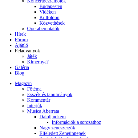
Koncertbeszámolók
Budapesten
Vidéken
Külföldön
Közvetítések
Operabemutatók
Hírek
Fórum
Ajánló
Feladványok
Játék
Kimernya?
Galéria
Blog
Magazin
Főtéma
Esszék és tanulmányok
Kommentár
Interjúk
Musica Aberrata
Dalolj nekem
Információk a sorozathoz
Nagy zeneszerzők
Elfeledett Zeneünnepek