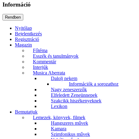
Információ
Nyitólap
Bejelentkezés
Regisztráció
Magazin
Főtéma
Esszék és tanulmányok
Kommentár
Interjúk
Musica Aberrata
Dalolj nekem
Információk a sorozathoz
Nagy zeneszerzők
Elfeledett Zeneünnepek
Szakcikk hiszékenyeknek
Lexikon
Bemutatjuk
Lemezek, könyvek, filmek
Hangszeres művek
Kamara
Szimfonikus művek