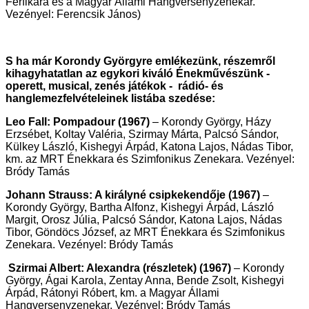
Férfikara és a Magyar Állami Hangversenyzenekar.
Vezényel: Ferencsik János)
S ha már Korondy Györgyre emlékezünk, részemről
kihagyhatatlan az egykori kiváló Énekművészünk -
operett, musical, zenés játékok - rádió- és
hanglemezfelvételeinek listába szedése:
Leo Fall: Pompadour (1967)
– Korondy György, Házy
Erzsébet, Koltay Valéria, Szirmay Márta, Palcsó Sándor,
Külkey László, Kishegyi Árpád, Katona Lajos, Nádas Tibor,
km. az MRT Énekkara és Szimfonikus Zenekara. Vezényel:
Bródy Tamás
Johann Strauss: A királyné csipkekendője (1967)
–
Korondy György, Bartha Alfonz, Kishegyi Árpád, László
Margit, Orosz Júlia, Palcsó Sándor, Katona Lajos, Nádas
Tibor, Göndöcs József, az MRT Énekkara és Szimfonikus
Zenekara. Vezényel: Bródy Tamás
Szirmai Albert: Alexandra (részletek) (1967)
– Korondy
György, Ágai Karola, Zentay Anna, Bende Zsolt, Kishegyi
Árpád, Rátonyi Róbert, km. a Magyar Állami
Hangversenyzenekar. Vezényel: Bródy Tamás