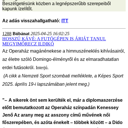
Beszélgetésünk közben a legnépszerűbb szerepeiből
kapunk ízelítőt.
Az adás visszahallgatható:
ITT
1288
Búbánat
2025-04-25 16:02:25
HOSSZÚ KÁVÉ: A FUTÓGÉPEN IS ÁRIÁT TANUL
MEGYIMÓRECZ ILDIKÓ
Az Operaház magánénekese a himnuszéneklés kihívásairól,
az életre szóló Domingo-élményről és az elmaradhatatlan
erdei futásokról.
Interjú.
(A cikk a Nemzeti Sport szombati melléklete, a Képes Sport
2025. április 19-i lapszámában jelent meg.)
"– A sikerek önt sem kerülték el, már a diplomaszerzése
előtt bemutatkozott az Operaház színpadán Kenessey
Jenő Az arany meg az asszony című művének női
főszere­pében, és azóta énekelt – többek között – a Dido