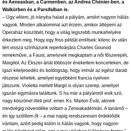
és Aeneasban, a Carmenben, az Andrea Chénier-ben, a
Walkürben és a Parsifalban is.
– Úgy vélem, jó irányba halad a pályám, amiért nagyon hálás
vagyok. Minden alkalommal azt érzem, amikor átlépem az
Operaház küszöbét, hogy a világ legszebb munkahelyére
érkeztem meg. Hogy egy friss példát említsek: kilenc év után
tért vissza színházunk repertoárjára Charles Gounod
remekműve, a Faust, amelynek megkaptam a női főszerepét,
Margitot. Az Ékszer-áriát többször énekeltem koncerteken, de
igazi kiteljesedés és boldogság, hogy immár az egész darab
részese lehetek, amelyet egyébként francia nyelven
játszunk. Violetta mellett Margit is olyan szerep, amellyel
igazán egymásra találtunk. S ha már a pályámról esik szó,
nagy köszönet illeti prof. emer. Ks. Marton Évát, akinek
mindvégig növendéke voltam a Zeneakadémián. A tanárnő –
én így szólítom őt – a mai napig rendszeresen érdeklődik
irántam, azért pedig külön is hálás vagyok, hogy nagyon