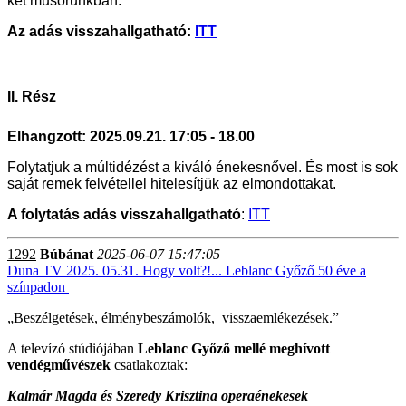
két műsorunkban.
Az adás visszahallgatható:
ITT
II. Rész
Elhangzott: 2025.09.21. 17:05 - 18.00
Folytatjuk a múltidézést a kiváló énekesnővel. És most is sok
saját remek felvétellel hitelesítjük az elmondottakat.
A folytatás adás visszahallgatható
:
ITT
1292
Búbánat
2025-06-07 15:47:05
Duna TV 2025. 05.31. Hogy volt?!... Leblanc Győző 50 éve a
színpadon
„Beszélgetések, élménybeszámolók, visszaemlékezések.”
A televízó stúdiójában
Leblanc Győző mellé meghívott
vendégművészek
csatlakoztak:
Kalmár Magda és Szeredy Krisztina operaénekesek