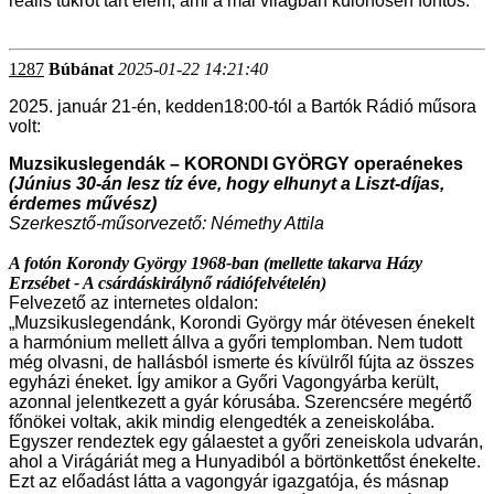
reális tükröt tart elém, ami a mai világban különösen fontos."
1287
Búbánat
2025-01-22 14:21:40
2025. január 21-én
, kedden18:00-tól a Bartók Rádió műsora
volt:
Muzsikuslegendák – KORONDI GYÖRGY operaénekes
(Június 30-án lesz tíz éve, hogy elhunyt a Liszt-díjas,
érdemes művész)
Szerkesztő-műsorvezető: Némethy Attila
A fotón Korondy György 1968-ban (mellette takarva Házy
Erzsébet - A csárdáskirálynő rádiófelvételén)
Felvezető az internetes oldalon:
„Muzsikuslegendánk, Korondi György már ötévesen énekelt
a harmónium mellett állva a győri templomban. Nem tudott
még olvasni, de hallásból ismerte és kívülről fújta az összes
egyházi éneket. Így amikor a Győri Vagongyárba került,
azonnal jelentkezett a gyár kórusába. Szerencsére megértő
főnökei voltak, akik mindig elengedték a zeneiskolába.
Egyszer rendeztek egy gálaestet a győri zeneiskola udvarán,
ahol a Virágáriát meg a Hunyadiból a börtönkettőst énekelte.
Ezt az előadást látta a vagongyár igazgatója, és másnap