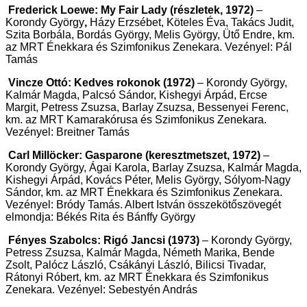
Frederick Loewe: My Fair Lady (részletek, 1972)
–
Korondy György
,
Házy Erzsébet, Köteles Éva, Takács Judit,
Szita Borbála, Bordás György, Melis György, Ütő Endre, km.
az MRT Énekkara és Szimfonikus Zenekara. Vezényel: Pál
Tamás
Vincze Ottó: Kedves rokonok (1972)
– Korondy György,
Kalmár Magda, Palcsó Sándor, Kishegyi Árpád, Ercse
Margit, Petress Zsuzsa, Barlay Zsuzsa, Bessenyei Ferenc,
km. az MRT Kamarakórusa és Szimfonikus Zenekara.
Vezényel: Breitner Tamás
Carl Millöcker: Gasparone (keresztmetszet, 1972)
–
Korondy György, Ágai Karola, Barlay Zsuzsa, Kalmár Magda,
Kishegyi Árpád, Kovács Péter, Melis György, Sólyom-Nagy
Sándor, km. az MRT Énekkara és Szimfonikus Zenekara.
Vezényel: Bródy Tamás. Albert István összekötőszövegét
elmondja: Békés Rita és Bánffy György
Fényes Szabolcs: Rigó Jancsi (1973)
– Korondy György,
Petress Zsuzsa, Kalmár Magda, Németh Marika, Bende
Zsolt, Palócz László, Csákányi László, Bilicsi Tivadar,
Rátonyi Róbert, km. az MRT Énekkara és Szimfonikus
Zenekara. Vezényel: Sebestyén András