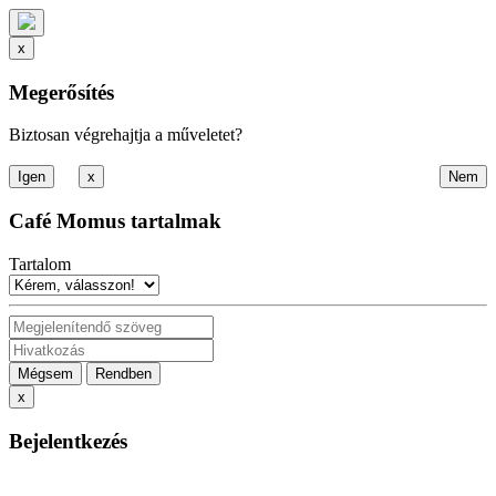
x
Megerősítés
Biztosan végrehajtja a műveletet?
x
Café Momus tartalmak
Tartalom
Mégsem
Rendben
x
Bejelentkezés