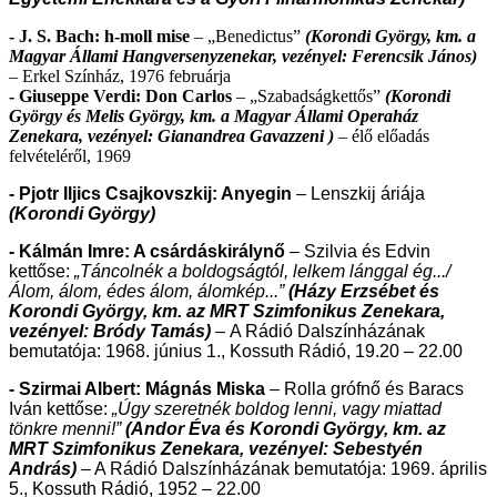
- J. S. Bach: h-moll mise
– „Benedictus”
(Korondi György, km. a
Magyar Állami Hangversenyzenekar, vezényel: Ferencsik János)
– Erkel Színház, 1976 februárja
- Giuseppe Verdi: Don Carlos
– „Szabadságkettős”
(Korondi
György és Melis György, km. a Magyar Állami Operaház
Zenekara, vezényel: Gianandrea Gavazzeni )
–
élő előadás
felvételéről, 1969
- Pjotr Iljics Csajkovszkij: Anyegin
– Lenszkij áriája
(Korondi György)
- Kálmán Imre: A csárdáskirálynő
– Szilvia és Edvin
kettőse:
„Táncolnék a boldogságtól, lelkem lánggal ég.../
Álom, álom, édes álom, álomkép...”
(Házy Erzsébet és
Korondi György, km. az MRT Szimfonikus Zenekara,
vezényel: Bródy Tamás)
–
A Rádió Dalszínházának
bemutatója: 1968.
június 1., Kossuth Rádió, 19.20 – 22.00
- Szirmai Albert: Mágnás Miska
– Rolla grófnő és Baracs
Iván kettőse:
„Úgy szeretnék boldog lenni, vagy miattad
tönkre menni!”
(Andor Éva és Korondi György, km. az
MRT Szimfonikus Zenekara, vezényel: Sebestyén
András)
– A Rádió Dalszínházának bemutatója: 1969. április
5., Kossuth Rádió, 1952 – 22.00