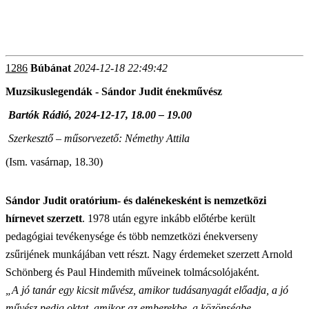
„Muzsikuslegendánk, Korondi György már ötévesen énekelt a
h
armónium mellett állva a győri templomban. Nem tudott még
olvasni, de hallásból ismerte és kívülről fújta az összes egyházi én
1286
Búbánat
2024-12-18 22:49:42
Muzsikuslegendák - Sándor Judit énekművész
Bartók Rádió, 2024-12-17, 18.00 – 19.00
Szerkesztő – műsorvezető: Némethy Attila
(Ism. vasárnap, 18.30)
Sándor Judit oratórium- és dalénekesként is nemzetközi
hírnevet szerzett
. 1978 után egyre inkább előtérbe került
pedagógiai tevékenysége és több nemzetközi énekverseny
zsűrijének munkájában vett részt. Nagy érdemeket szerzett Arnold
Schönberg és Paul Hindemith műveinek tolmácsolójaként.
„A jó tanár egy kicsit művész, amikor tudásanyagát előadja, a jó
művész pedig oktat, amikor az emberekbe, a közönségbe