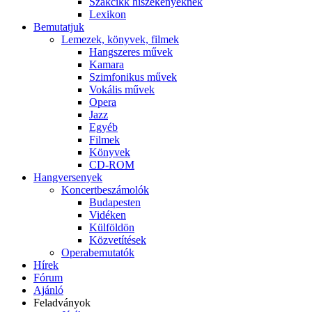
Szakcikk hiszékenyeknek
Lexikon
Bemutatjuk
Lemezek, könyvek, filmek
Hangszeres művek
Kamara
Szimfonikus művek
Vokális művek
Opera
Jazz
Egyéb
Filmek
Könyvek
CD-ROM
Hangversenyek
Koncertbeszámolók
Budapesten
Vidéken
Külföldön
Közvetítések
Operabemutatók
Hírek
Fórum
Ajánló
Feladványok