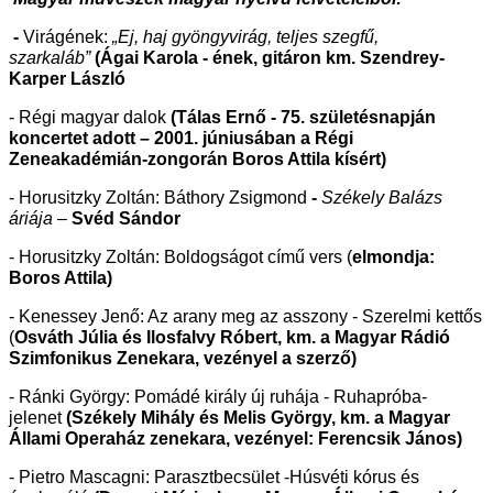
-
Virágének:
„Ej, haj gyöngyvirág, teljes szegfű,
szarkaláb”
(Ágai Karola - ének, gitáron km. Szendrey-
Karper László
- Régi magyar dalok
(Tálas Ernő - 75. születésnapján
koncertet adott – 2001. júniusában a Régi
Zeneakadémián-zongorán Boros Attila kísért)
- Horusitzky Zoltán: Báthory Zsigmond
-
Székely Balázs
áriája –
Svéd Sándor
- Horusitzky Zoltán: Boldogságot című vers (
elmondja:
Boros Attila)
- Kenessey Jenő: Az arany meg az asszony - Szerelmi kettős
(
Osváth Júlia és Ilosfalvy Róbert, km. a Magyar Rádió
Szimfonikus Zenekara, vezényel a szerző)
- Ránki György: Pomádé király új ruhája - Ruhapróba-
jelenet
(Székely Mihály és Melis György, km. a Magyar
Állami Operaház zenekara, vezényel: Ferencsik János)
- Pietro Mascagni: Parasztbecsület -Húsvéti kórus és