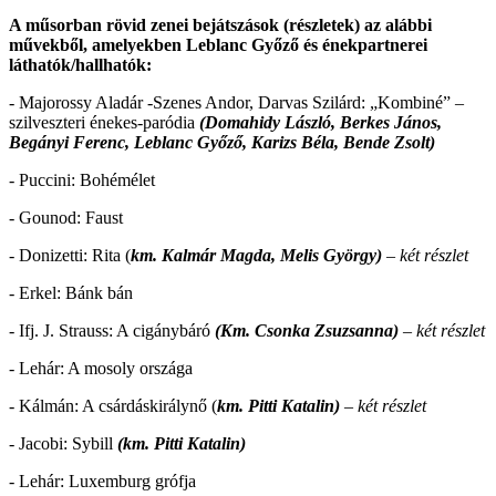
A műsorban rövid zenei bejátszások (részletek) az alábbi
művekből, amelyekben Leblanc Győző és énekpartnerei
láthatók/hallhatók:
- Majorossy Aladár -Szenes Andor, Darvas Szilárd: „Kombiné” –
szilveszteri énekes-paródia
(Domahidy László, Berkes János,
Begányi Ferenc, Leblanc Győző, Karizs Béla, Bende Zsolt)
- Puccini: Bohémélet
- Gounod: Faust
- Donizetti: Rita (
km. Kalmár Magda, Melis György)
– két részlet
- Erkel: Bánk bán
- Ifj. J. Strauss: A cigánybáró
(Km. Csonka Zsuzsanna)
– két részlet
- Lehár: A mosoly országa
- Kálmán: A csárdáskirálynő (
km. Pitti Katalin)
– két részlet
- Jacobi: Sybill
(km. Pitti Katalin)
- Lehár: Luxemburg grófja