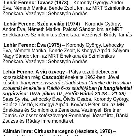
Lehár Ferenc: Tavasz (1973)
– Korondy György, Andor
Éva, Németh Marika, Bende Zsolt, km. az MRT Szimfonikus
Zenekara. Vezényel: Sebestyén András
Lehár Ferenc: Szép a világ (1974)
– Korondy György,
Andor Éva, Németh Marika, Palcsó Sándor, km. az MRT
Énekkara és Szimfonikus Zenekara. Vezényel: Bródy Tamás
Lehár Ferenc: Éva (1975)
– Korondy György, Lehoczky
Éva, Németh Marika, Bende Zsolt, Kishegyi Árpád, Sólyom-
Nagy Sándor, km. az MRT Énekkara és Szimfonikus
Zenekara. Vezényel: Sebestyén András
Lehár Ferenc: A víg özvegy
- Pályakezdő debreceni
korszakában
még
Cascadát
énekelte 1962-ben. Jóval
később, h
angversenyszerű előadásban Camille de Rosillon
szólamát énekelte a Rádió 6-os stúdiójában
(a hangfelvétel
sugárzása: 1975. július 10.,
Petőfi Rádió 20.28 – 21.38
)
–
Sass Sylvia, Lehoczky Éva, Ötvös Csaba, Korondy György,
Palócz László, Kishegyi Árpád, Kovács Péter, km. az MRT
Énekkara és Szimfonikus Zenekara. Vezényel: Breitner
Tamás. Az összekötőszöveget Romhányi József írta, Bánki
Zsuzsa és Ráday Imre mondta el.
Kálmán Imre: Cirkuszhercegnő (részletek, 1976)
–