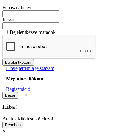
Fehasználónév
Jelszó
Bejelentkezve maradok
Elfelejtettem a jelszavam
Még nincs fiókom
Regisztráció
×
Hiba!
Adatok kitöltése kötelező!
×