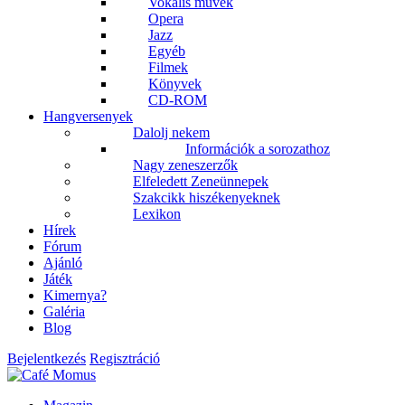
Vokális művek
Opera
Jazz
Egyéb
Filmek
Könyvek
CD-ROM
Hangversenyek
Dalolj nekem
Információk a sorozathoz
Nagy zeneszerzők
Elfeledett Zeneünnepek
Szakcikk hiszékenyeknek
Lexikon
Hírek
Fórum
Ajánló
Játék
Kimernya?
Galéria
Blog
Bejelentkezés
Regisztráció