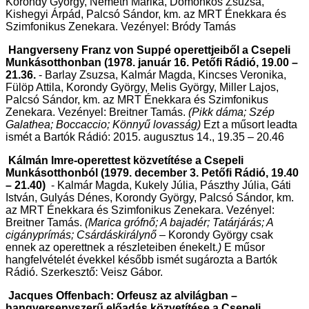
Korondy György, Németh Marika, Domonkos Zsuzsa,
Kishegyi Árpád, Palcsó Sándor, km. az MRT Énekkara és
Szimfonikus Zenekara. Vezényel: Bródy Tamás
Hangverseny Franz von Suppé
operettjeiből a Csepeli
Munkásotthonban (1978. január 16. Petőfi Rádió, 19.00 –
21.36.
-
Barlay Zsuzsa, Kalmár Magda, Kincses Veronika,
Fülöp Attila, Korondy György, Melis György, Miller Lajos,
Palcsó Sándor, km. az MRT Énekkara és Szimfonikus
Zenekara. Vezényel: Breitner Tamás.
(Pikk dáma; Szép
Galathea; Boccaccio; Könnyű lovasság)
Ezt a műsort leadta
ismét a Bartók Rádió: 2015. augusztus 14., 19.35 – 20.46
Kálmán Imre-operettest
közvetítése a Csepeli
Munkásotthonból
(1
979. december 3. Petőfi Rádió, 19.40
– 21.40)
-
Kalmár Magda, Kukely Júlia, Pászthy Júlia, Gáti
István, Gulyás Dénes, Korondy György, Palcsó Sándor, km.
az MRT Énekkara és Szimfonikus Zenekara. Vezényel:
Breitner Tamás.
(Marica grófnő; A bajadér; Tatárjárás; A
cigányprímás; Csárdáskirálynő –
Korondy György csak
ennek az operettnek a részleteiben énekelt.
)
E műsor
hangfelvételét évekkel később ismét sugározta a Bartók
Rádió. Szerkesztő: Veisz Gábor.
Jacques Offenbach: Orfeusz az alvilágban
–
hangversenyszerű előadás közvetítése a Csepeli