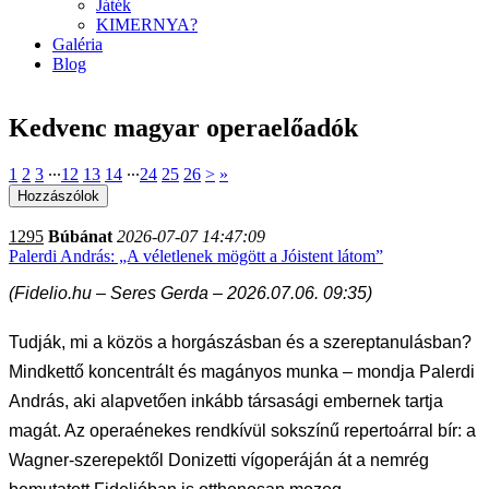
Játék
KIMERNYA?
Galéria
Blog
Kedvenc magyar operaelőadók
1
2
3
∙∙∙
12
13
14
∙∙∙
24
25
26
>
»
1295
Búbánat
2026-07-07 14:47:09
Palerdi András: „A véletlenek mögött a Jóistent látom”
(Fidelio.hu – Seres Gerda – 2026.07.06. 09:35)
T
udják, mi a közös a horgászásban és a szereptanulásban?
Mindkettő koncentrált és magányos munka – mondja Palerdi
András, aki alapvetően inkább társasági embernek tartja
magát. Az operaénekes rendkívül sokszínű repertoárral bír: a
Wagner-szerepektől Donizetti vígoperáján át a nemrég