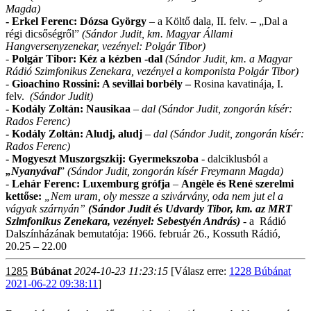
Magda)
- Erkel Ferenc: Dózsa György
– a Költő dala, II. felv. – „Dal a
régi dicsőségről”
(Sándor Judit, km. Magyar Állami
Hangversenyzenekar, vezényel: Polgár Tibor)
-
Polgár Tibor: Kéz a kézben -dal
(Sándor Judit, km. a Magyar
Rádió Szimfonikus Zenekara, vezényel a komponista Polgár Tibor)
-
Gioachino Rossini: A sevillai borbély –
Rosina kavatinája, I.
felv.
(Sándor Judit)
- Kodály Zoltán: Nausikaa
– dal (Sándor Judit, zongorán kísér:
Rados Ferenc)
- Kodály Zoltán: Aludj, aludj
– dal (Sándor Judit, zongorán kísér:
Rados Ferenc)
-
Mogyeszt Muszorgszkij: Gyermekszoba
- dalciklusból a
„Nyanyával
”
(Sándor Judit,
zongorán kísér Freymann Magda)
-
Lehár Ferenc: Luxemburg grófja
–
Angèle és René s
zerelmi
kettőse:
„Nem uram, oly messze a szivárvány, oda nem jut el a
vágyak szárnyán”
(Sándor Judit és Udvardy Tibor, km. az MRT
Szimfonikus Zenekara, vezényel: Sebestyén András)
-
a Rádió
Dalszínházának bemutatója: 1966. február 26., Kossuth Rádió,
20.25 – 22.00
1285
Búbánat
2024-10-23 11:23:15
[Válasz erre:
1228 Búbánat
2021-06-22 09:38:11
]