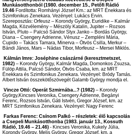
Munkásotthonból
(
1980. december 15., Petőfi Rádió
19.46
Fordította: Romhányi József Km.: az MRT Énekkara és
Szimfonikus Zenekara. Vezényel: Lukács Ervin.
Szereposztás: Orfeusz – Korondy György, Euridike – Kalmár
Magda, Közvélemény – Mészöly Katalin, Jupiter – Rozsos
István, Pluto – Palcsó Sándor Styx Janko – Bordás György,
Diana – Csengery Adrienne, Vénusz – Zempléni Mária,
Cupido – Takács Tamara, Minerva – Ötvös Csilla, Merkur –
Bándi János, Mars – Nádas Tibor, Morfeusz – Mersei Miklós.
Kálmán Imre: Joséphine császárné (keresztmetszet,
1982)
– Korondy György, Kalmár Magda, Domonkos Zsuzsa,
Fülöp Attila, Palcsó Sándor, Ötvös Csaba, km. az MRT
Énekkara és Szimfonikus Zenekara. Vezényel: Bródy Tamás.
Albert István összekötőszövegét Galamb György mondja el.
Vincze Ottó: Operát Szmirnába...? (1982)
– Korondy
György,Kincses Veronika, Csengery Adrienne, Begányi
Ferenc, Rozsos István, Gáti Istvén, Gregor József, km. az
MRT Szimfonikus Zenekara. Vezényel: Nagy Ferenc
Farkas Ferenc: Csínom Palkó – részletek
: élő kapcsolás
a Csepeli Munkásotthonba (1983. január 13., Kossuth
Rádió, 19.46 – 21.46)
- Kincses Veronika, Kukely Júlia,
Korondy György, Melis György, Gregor József, km. a