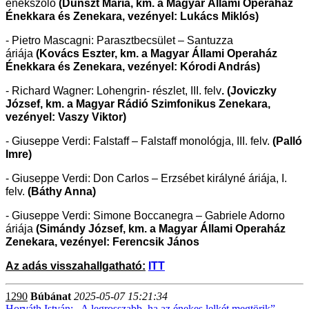
énekszóló
(Dunszt Mária, km. a Magyar Állami Operaház
Énekkara és Zenekara, vezényel: Lukács Miklós)
- Pietro Mascagni: Parasztbecsület – Santuzza
áriája
(Kovács Eszter, km.
a Magyar Állami Operaház
Énekkara és Zenekara, vezényel: Kórodi András)
- Richard Wagner: Lohengrin- részlet, III. felv
. (Joviczky
József, km. a Magyar Rádió Szimfonikus Zenekara,
vezényel: Vaszy Viktor)
- Giuseppe Verdi: Falstaff – Falstaff monológja, III. felv.
(Palló
Imre)
- Giuseppe Verdi: Don Carlos – Erzsébet királyné áriája, I.
felv.
(Báthy Anna)
- Giuseppe Verdi: Simone Boccanegra – Gabriele Adorno
áriája
(Simándy József, km. a Magyar Állami Operaház
Zenekara, vezényel: Ferencsik János
Az adás visszahallgatható:
ITT
1290
Búbánat
2025-05-07 15:21:34
Horváth István: „A legrosszabb, ha az énekes lelkét megtörik”