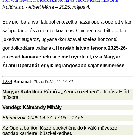
Kultúra.hu - Albert Mária – 2025. május 4.
Egy pici baranyai faluból érkezett a hazai opera-operett világ
színpadaira, és a nemzetközire is. Civilben csorbíthatatlan
jókedvet sugároz, ugyanakkor szavai széles horizontú
gondolkodásra vallanak.
Horváth István tenor a 2025-26-
os évad kamaraénekesi címét nyerte el, ez a Magyar
Állami Operaház egyik legrangosabb saját elismerése.
1289
Búbánat
2025-05-05 11:17:34
Magyar Katolikus Rádió - „Zene-közelben
” - Juhász Előd
műsora
Vendég: Kálmándy Mihály
Elhangzott: 2025.04.27. 17:05 – 17.58
Az Opera bariton főszerepeket éneklő kiváló művésze
gazdag karrierrel büszkélkedhet.