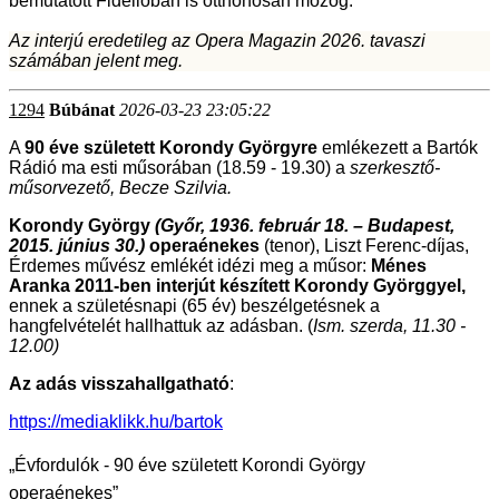
bemutatott Fidelióban is otthonosan mozog.
Az interjú eredetileg az Opera Magazin 2026. tavaszi
számában jelent meg.
1294
Búbánat
2026-03-23 23:05:22
A
90 éve született Korondy Györgyre
emlékezett a Bartók
Rádió ma esti műsorában (18.59 - 19.30) a
szerkesztő-
műsorvezető, Becze Szilvia.
Korondy György
(Győr, 1936. február 18. – Budapest,
2015. június 30.)
operaénekes
(tenor), Liszt Ferenc-díjas,
Érdemes művész emlékét idézi meg a műsor:
Ménes
Aranka 2011-ben interjút készített Korondy Györggyel,
ennek a születésnapi (65 év) beszélgetésnek a
hangfelvételét hallhattuk az adásban. (
Ism. szerda, 11.30 -
12.00)
Az adás visszahallgatható
:
https://mediaklikk.hu/bartok
„Évfordulók - 90 éve született Korondi György
operaénekes”