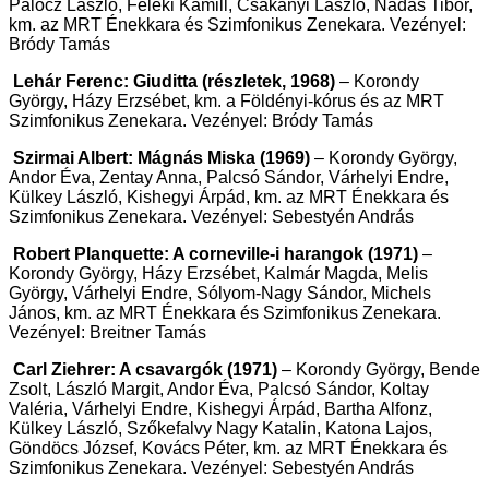
Palócz László, Feleki Kamill, Csákányi László, Nádas Tibor,
km. az MRT Énekkara és Szimfonikus Zenekara. Vezényel:
Bródy Tamás
Lehár Ferenc: Giuditta (részletek, 1968)
– Korondy
György, Házy Erzsébet, km. a Földényi-kórus és az MRT
Szimfonikus Zenekara. Vezényel: Bródy Tamás
Szirmai Albert: Mágnás Miska (1969)
– Korondy György,
Andor Éva, Zentay Anna, Palcsó Sándor, Várhelyi Endre,
Külkey László, Kishegyi Árpád, km. az MRT Énekkara és
Szimfonikus Zenekara. Vezényel: Sebestyén András
Robert Planquette: A corneville-i harangok (1971)
–
Korondy György, Házy Erzsébet, Kalmár Magda, Melis
György, Várhelyi Endre, Sólyom-Nagy Sándor, Michels
János, km. az MRT Énekkara és Szimfonikus Zenekara.
Vezényel: Breitner Tamás
Carl Ziehrer: A csavargók (1971)
– Korondy György, Bende
Zsolt, László Margit, Andor Éva, Palcsó Sándor, Koltay
Valéria, Várhelyi Endre, Kishegyi Árpád, Bartha Alfonz,
Külkey László, Szőkefalvy Nagy Katalin, Katona Lajos,
Göndöcs József, Kovács Péter, km. az MRT Énekkara és
Szimfonikus Zenekara. Vezényel: Sebestyén András