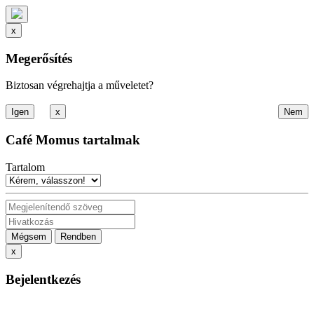
x
Megerősítés
Biztosan végrehajtja a műveletet?
x
Café Momus tartalmak
Tartalom
Mégsem
Rendben
x
Bejelentkezés