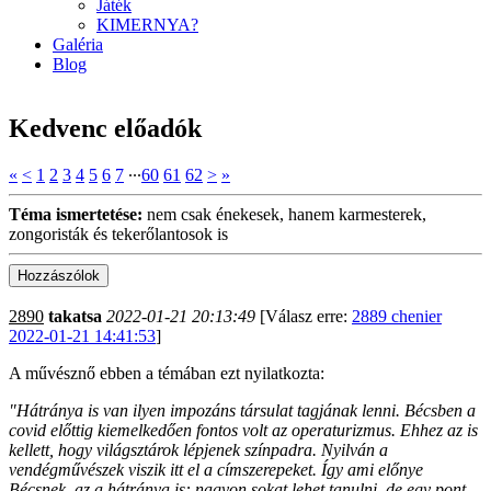
Játék
KIMERNYA?
Galéria
Blog
Kedvenc előadók
«
<
1
2
3
4
5
6
7
∙∙∙
60
61
62
>
»
Téma ismertetése:
nem csak énekesek, hanem karmesterek,
zongoristák és tekerőlantosok is
2890
takatsa
2022-01-21 20:13:49
[Válasz erre:
2889 chenier
2022-01-21 14:41:53
]
A művésznő ebben a témában ezt nyilatkozta:
"Hátránya is van ilyen impozáns társulat tagjának lenni. Bécsben a
covid előttig kiemelkedően fontos volt az operaturizmus. Ehhez az is
kellett, hogy világsztárok lépjenek színpadra. Nyilván a
vendégművészek viszik itt el a címszerepeket. Így ami előnye
Bécsnek, az a hátránya is: nagyon sokat lehet tanulni, de egy pont