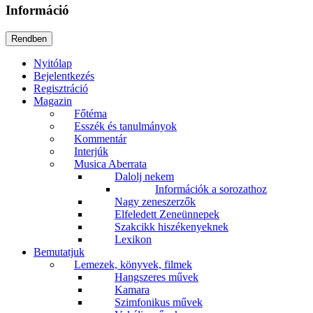
Információ
Nyitólap
Bejelentkezés
Regisztráció
Magazin
Főtéma
Esszék és tanulmányok
Kommentár
Interjúk
Musica Aberrata
Dalolj nekem
Információk a sorozathoz
Nagy zeneszerzők
Elfeledett Zeneünnepek
Szakcikk hiszékenyeknek
Lexikon
Bemutatjuk
Lemezek, könyvek, filmek
Hangszeres művek
Kamara
Szimfonikus művek