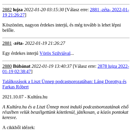
2882
lujza
2022-01-20 03:15:30
[Válasz erre:
2881 -zéta- 2022-01-
19 21:26:27
]
Köszönöm, nagyon érdekes interjú, és még tovább is lehet lépni
belőle.
2881
-zéta-
2022-01-19 21:26:27
Egy érdekes interjú
Vörös Szilviával
...
2880
Búbánat
2022-01-19 13:40:37
[Válasz erre:
2878 lujza 2022-
01-19 02:38:47
]
Találkozások a Liszt Ünnep podcastsorozatában: Láng Dorottya és
Farkas Róbert
2021.10.07 - Kultúra.hu
A Kultúra.hu és a Liszt Ünnep most induló podcastsorozatának első
részében velük beszélgettünk kötetlenül, játékosan, a közös pontokat
keresve.
A cikkből idézek: