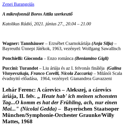
Zenei Barangolás
A mikrofonnál Boros Attila szerkesztő
Katolikus Rádió, 2021. június 27., 20.04 – 21.00
Wagner: Tannhäuser
– Erzsébet Csarnokáriája
(Anja Silja)
–
Bayreuthi Ünnepi Játékok, 1963, vezényel: Wolfgang Sawallisch
Ponchielli: Gioconda
– Enzo románca
(Beniamino Gigli)
Puccini: Turandot
– Liu áriája és az I. felvonás fináléja
(Galina
Visnyevszkaja, Franco Corelli, Nicola Zaccaria)
– Milánói Scala
évadnyitó előadása, 1964, vezényel: Gianandrea Gavazzeni
Lehár Ferenc: A cárevics
–
Alekszej, a
cárevics
áriája, II. felv. „
Heute hab' ich meinen schonsten
Tag...O komm es hat der Frühling, ach, nur einen
Mai..."
(Nicolai Gedda)
– Bayerischen Staatsoper
München/Symphonie-Orchester Graunke/Willy
Mattes, 1968