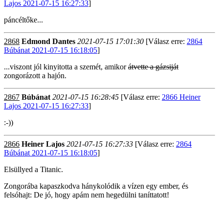
Lajos 2021-07-15 16:27:33
]
páncéltőke...
2868
Edmond Dantes
2021-07-15 17:01:30
[Válasz erre:
2864
Búbánat 2021-07-15 16:18:05
]
...viszont jól kinyitotta a szemét, amikor
átvette a gázsiját
zongorázott a hajón.
2867
Búbánat
2021-07-15 16:28:45
[Válasz erre:
2866 Heiner
Lajos 2021-07-15 16:27:33
]
:-))
2866
Heiner Lajos
2021-07-15 16:27:33
[Válasz erre:
2864
Búbánat 2021-07-15 16:18:05
]
Elsüllyed a Titanic.
Zongorába kapaszkodva hánykolódik a vízen egy ember, és
felsóhajt: De jó, hogy apám nem hegedülni taníttatott!