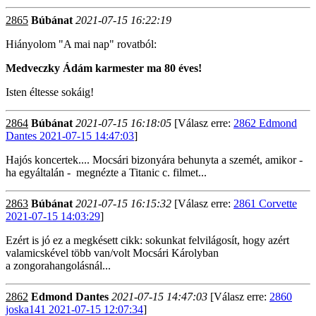
2865
Búbánat
2021-07-15 16:22:19
Hiányolom "A mai nap" rovatból:
Medveczky Ádám karmester ma 80 éves!
Isten éltesse sokáig!
2864
Búbánat
2021-07-15 16:18:05
[Válasz erre:
2862 Edmond
Dantes 2021-07-15 14:47:03
]
Hajós koncertek.... Mocsári bizonyára behunyta a szemét, amikor -
ha egyáltalán - megnézte a Titanic c. filmet...
2863
Búbánat
2021-07-15 16:15:32
[Válasz erre:
2861 Corvette
2021-07-15 14:03:29
]
Ezért is jó ez a megkésett cikk: sokunkat felvilágosít, hogy azért
valamicskével több van/volt Mocsári Károlyban
a zongorahangolásnál...
2862
Edmond Dantes
2021-07-15 14:47:03
[Válasz erre:
2860
joska141 2021-07-15 12:07:34
]