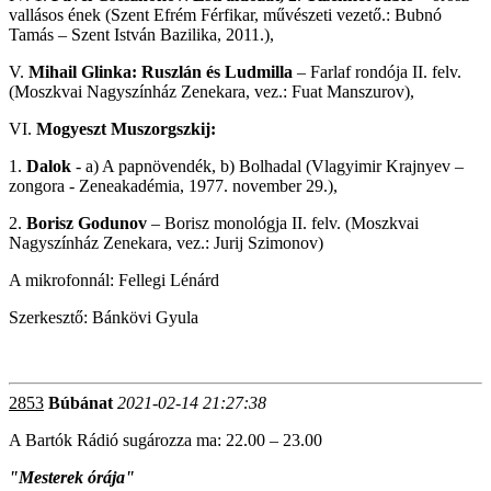
vallásos ének (Szent Efrém Férfikar, művészeti vezető.: Bubnó
Tamás – Szent István Bazilika, 2011.),
V.
Mihail Glinka: Ruszlán és Ludmilla
– Farlaf rondója II. felv.
(Moszkvai Nagyszínház Zenekara, vez.: Fuat Manszurov),
VI.
Mogyeszt Muszorgszkij:
1.
Dalok
- a) A papnövendék, b) Bolhadal (Vlagyimir Krajnyev –
zongora - Zeneakadémia, 1977. november 29.),
2.
Borisz Godunov
– Borisz monológja II. felv. (Moszkvai
Nagyszínház Zenekara, vez.: Jurij Szimonov)
A mikrofonnál: Fellegi Lénárd
Szerkesztő: Bánkövi Gyula
2853
Búbánat
2021-02-14 21:27:38
A Bartók Rádió sugározza ma: 22.00 – 23.00
"Mesterek órája"