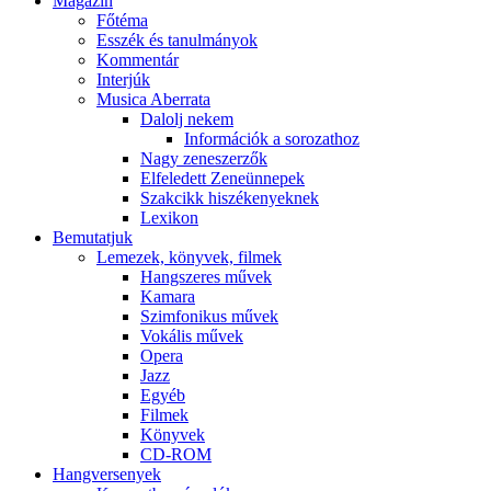
Magazin
Főtéma
Esszék és tanulmányok
Kommentár
Interjúk
Musica Aberrata
Dalolj nekem
Információk a sorozathoz
Nagy zeneszerzők
Elfeledett Zeneünnepek
Szakcikk hiszékenyeknek
Lexikon
Bemutatjuk
Lemezek, könyvek, filmek
Hangszeres művek
Kamara
Szimfonikus művek
Vokális művek
Opera
Jazz
Egyéb
Filmek
Könyvek
CD-ROM
Hangversenyek