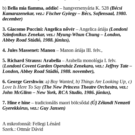
b)
Bella mia fiamma, addio!
– hangversenyária K. 528
(Bécsi
Kamarazenekar, vez.: Fischer György – Bécs, Sofiensaal, 1980.
december)
3. Giacomo Puccini: Angelica nővér
– Angelica áriája
(Londoni
Szimfonikus Zenekar, vez.: Myung-Whun Chung – London,
Abbey Road Stúdió, 1988. június),
4. Jules Massenet: Manon
– Manon áriája III. felv.,
5. Richard Strauss:
Arabella
– Arabella monológja I. felv.
(
Londoni Covent Garden Operaház Zenekara, vez.: Jeffrey Tate –
London, Abbey Road Stúdió, 1988. november),
6. George Gershwin
: a
) Boy Wanted, b) Things Are Looking Up, c)
Love Is Here To Say
(The New Princess Theatre Orchestra, vez.:
John McGlinn – New York, RCA Studio, 1986. június),
7. Hine e hine
– tradicionális maori bölcsődal
(Új Zélandi Nemzeti
Gyerekkórus, vez.: Guy Jansen)
A mikrofonnál: Fellegi Lénárd
Szerk.: Ottmár Dávid