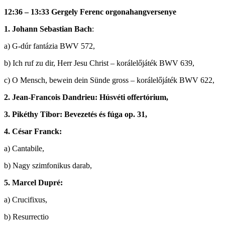
12:36 – 13:33 Gergely Ferenc orgonahangversenye
1. Johann Sebastian Bach
:
a) G-dúr fantázia BWV 572,
b) Ich ruf zu dir, Herr Jesu Christ – korálelőjáték BWV 639,
c) O Mensch, bewein dein Sünde gross – korálelőjáték BWV 622,
2. Jean-Francois Dandrieu: Húsvéti offertórium,
3. Pikéthy Tibor: Bevezetés és fúga op. 31,
4. César Franck:
a) Cantabile,
b) Nagy szimfonikus darab,
5. Marcel Dupré:
a) Crucifixus,
b) Resurrectio