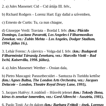
2. a) Jules Massenet: Cid – Cid áriája III. felv.,
b) Richard Rodgers – Lorenz Hart: Egy dallal a szívemben,
c) Ernesto de Curtis: Tu, ca nun chiagne,
d) Giuseppe Verdi: Traviata – Bordal I. felv.
(km.: Plácido
Domingo, Luciano Pavarotti, Los Angeles-i Filharmonikus
Zenekar, vez.: Zubin Mehta – Los Angeles, Dodger Stadium,
1994. július 16.),
3. Lehár Ferenc: A cárevics – Volga-dal I. felv. (
km.: Budapesti
Filharmóniai Társaság Zenekara, vez.: Marcello Viotti – Bad
Ischl, Kaiservilla, 1998. július),
4. a) Jules Massenet: Werther – Ossian dala,
b) Pietro Mascagni: Parasztbecsület – Santuzza és Turiddu kettőse
(km.: Agnes Baltsa, The London Arts Orchestra, vez.: Jacques
Delacote – London, Theatre Royal Drury Lane, 1991),
5. Jacques Halévy: A zsidónő – Húsvéti jelenet
(km.: Tokody Ilona,
kórus és zenekar ismeretlen, vez.: Gerd Albrecht – Ausztria, 1981),
6. Paolo Tosti: Az én dalom
(km.: Barbara Frittoli – ének, Lorenzo