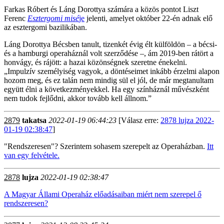
Farkas Róbert és Láng Dorottya számára a közös pontot Liszt
Ferenc
Esztergomi misé
je
jelenti, amelyet október 22-én adnak elő
az esztergomi bazilikában.
Láng Dorottya Bécsben tanult, tizenkét évig élt külföldön – a bécsi-
és a hamburgi operaháznál volt szerződése –, ám 2019-ben rátört a
honvágy, és rájött: a hazai közönségnek szeretne énekelni.
„Impulzív személyiség vagyok, a döntéseimet inkább érzelmi alapon
hozom meg, és ez talán nem mindig sül el jól, de már megtanultam
együtt élni a következményekkel. Ha egy színháznál művészként
nem tudok fejlődni, akkor tovább kell állnom.”
2879
takatsa
2022-01-19 06:44:23
[Válasz erre:
2878 lujza 2022-
01-19 02:38:47
]
"Rendszeresen"? Szerintem sohasem szerepelt az Operaházban.
Itt
van egy felvétele.
2878
lujza
2022-01-19 02:38:47
A Magyar Állami Operaház előadásaiban miért nem szerepel ő
rendszeresen?