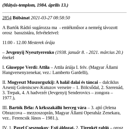
(Mátyás-templom, 1984. április 13.)
2854
Búbánat
2021-03-27 08:58:50
A Bartók Rádió sugározza ma - emlékműsor a nemrég távozott
orosz basszistára, felvételeivel:
11:00 - 12.00
Mesterek órája
–
Jevgenyij Nyesztyerenko
(1938. január 8. - 2021. március 20.)
énekel
I.
Giuseppe Verdi: Attila
– Attila áriája I. felv. (Magyar Állami
Hangversenyzenekar, vez.: Lamberto Gardelli),
II.
Mogyeszt Muszorgszkij: A halál dalai és táncai
– dalciklus
Arsenij Goleniscsev-Kutuzov verseire – 1. Bölcsődal, 2. Szerenád,
3. Trepak, 4. A hadvezér (Jevgenyij Senderovics – zongora –
1977.),
III.
Bartók Béla: A kékszakállú herceg vára
– 3. ajtó (Jelena
Obrazcova – mezzoszoprán, Magyar Állami Operaház Zenekara,
vez.. Ferencsik János – 1981.),
IV. 1.
Pavel Csesznokov
:
Esti áldozat,
2.
Tizenkét rabló
– orosz