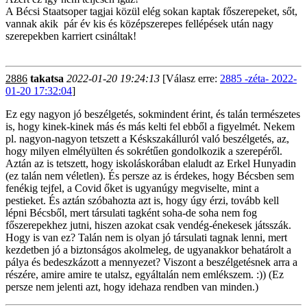
A Bécsi Staatsoper tagjai közül elég sokan kaptak főszerepeket, sőt,
vannak akik pár év kis és középszerepes fellépések után nagy
szerepekben karriert csináltak!
2886
takatsa
2022-01-20 19:24:13
[Válasz erre:
2885 -zéta- 2022-
01-20 17:32:04
]
Ez egy nagyon jó beszélgetés, sokmindent érint, és talán természetes
is, hogy kinek-kinek más és más kelti fel ebből a figyelmét. Nekem
pl. nagyon-nagyon tetszett a Késkszakálluról való beszélgetés, az,
hogy milyen elmélyülten és sokrétűen gondolkozik a szerepéről.
Aztán az is tetszett, hogy iskoláskorában elaludt az Erkel Hunyadin
(ez talán nem véletlen). És persze az is érdekes, hogy Bécsben sem
fenékig tejfel, a Covid őket is ugyanúgy megviselte, mint a
pestieket. És aztán szóbahozta azt is, hogy úgy érzi, tovább kell
lépni Bécsből, mert társulati tagként soha-de soha nem fog
főszerepekhez jutni, hiszen azokat csak vendég-énekesek játsszák.
Hogy is van ez? Talán nem is olyan jó társulati tagnak lenni, mert
kezdetben jó a biztonságos akolmeleg, de ugyanakkor behatárolt a
pálya és bedeszkázott a mennyezet? Viszont a beszélgetésnek arra a
részére, amire amire te utalsz, egyáltalán nem emlékszem. :)) (Ez
persze nem jelenti azt, hogy idehaza rendben van minden.)