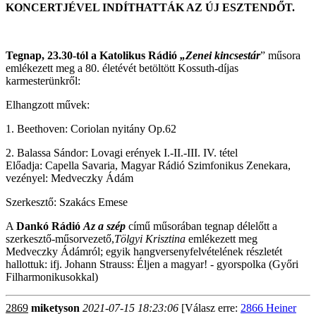
KONCERTJÉVEL INDÍTHATTÁK AZ ÚJ ESZTENDŐT.
Tegnap, 23.30-tól a Katolikus Rádió
„Zenei kincsestár
” műsora
emlékezett meg a 80. életévét betöltött Kossuth-díjas
karmesterünkről:
Elhangzott művek:
1. Beethoven: Coriolan nyitány Op.62
2. Balassa Sándor: Lovagi erények I.-II.-III. IV. tétel
Előadja: Capella Savaria, Magyar Rádió Szimfonikus Zenekara,
vezényel: Medveczky Ádám
Szerkesztő: Szakács Emese
A
Dankó Rádió
Az a szép
című műsorában tegnap délelőtt a
szerkesztő-műsorvezető,
Tölgyi Krisztina
emlékezett meg
Medveczky Ádámról; egyik hangversenyfelvételének részletét
hallottuk: ifj. Johann Strauss: Éljen a magyar! - gyorspolka (Győri
Filharmonikusokkal)
2869
miketyson
2021-07-15 18:23:06
[Válasz erre:
2866 Heiner