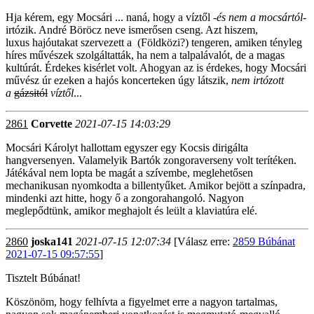
Hja kérem, egy Mocsári ... naná, hogy a víztől -
és nem a mocsártól-
irtózik. André Böröcz neve ismerősen cseng. Azt hiszem,
luxus hajóutakat szervezett a (Földközi?) tengeren, amiken tényleg
híres művészek szolgáltatták, ha nem a talpalávalót, de a magas
kultúrát. Érdekes kisérlet volt. Ahogyan az is érdekes, hogy Mocsári
művész úr ezeken a hajós koncerteken úgy látszik,
nem irtózott
a
gázsitól
víztől
...
2861
Corvette
2021-07-15 14:03:29
Mocsári Károlyt hallottam egyszer egy Kocsis dirigálta
hangversenyen. Valamelyik Bartók zongoraverseny volt terítéken.
Játékával nem lopta be magát a szívembe, meglehetősen
mechanikusan nyomkodta a billentyűket. Amikor bejött a színpadra,
mindenki azt hitte, hogy ő a zongorahangoló. Nagyon
meglepődtünk, amikor meghajolt és leült a klaviatúra elé.
2860
joska141
2021-07-15 12:07:34
[Válasz erre:
2859 Búbánat
2021-07-15 09:57:55
]
Tisztelt Búbánat!
Köszönöm, hogy felhívta a figyelmet erre a nagyon tartalmas,