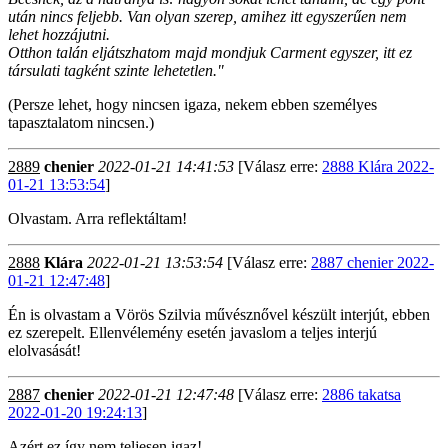
után nincs feljebb. Van olyan szerep, amihez itt egyszerűen nem
lehet hozzájutni.
Otthon talán eljátszhatom majd mondjuk Carment egyszer, itt ez
társulati tagként szinte lehetetlen."
(Persze lehet, hogy nincsen igaza, nekem ebben személyes
tapasztalatom nincsen.)
2889
chenier
2022-01-21 14:41:53
[Válasz erre:
2888 Klára 2022-
01-21 13:53:54
]
Olvastam. Arra reflektáltam!
2888
Klára
2022-01-21 13:53:54
[Válasz erre:
2887 chenier 2022-
01-21 12:47:48
]
Én is olvastam a Vörös Szilvia művésznővel készült interjút, ebben
ez szerepelt. Ellenvélemény esetén javaslom a teljes interjú
elolvasását!
2887
chenier
2022-01-21 12:47:48
[Válasz erre:
2886 takatsa
2022-01-20 19:24:13
]
Azért ez így nem teljesen igaz!