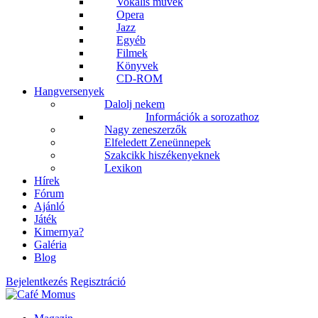
Vokális művek
Opera
Jazz
Egyéb
Filmek
Könyvek
CD-ROM
Hangversenyek
Dalolj nekem
Információk a sorozathoz
Nagy zeneszerzők
Elfeledett Zeneünnepek
Szakcikk hiszékenyeknek
Lexikon
Hírek
Fórum
Ajánló
Játék
Kimernya?
Galéria
Blog
Bejelentkezés
Regisztráció