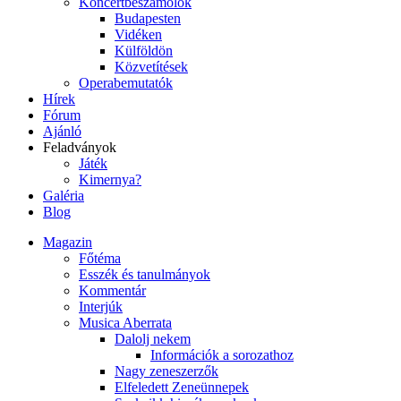
Koncertbeszámolók
Budapesten
Vidéken
Külföldön
Közvetítések
Operabemutatók
Hírek
Fórum
Ajánló
Feladványok
Játék
Kimernya?
Galéria
Blog
Magazin
Főtéma
Esszék és tanulmányok
Kommentár
Interjúk
Musica Aberrata
Dalolj nekem
Információk a sorozathoz
Nagy zeneszerzők
Elfeledett Zeneünnepek