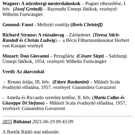
Wagner: A nürnbergi mesterdalnokok
– Pogner elbeszélése, I.
felv.
(Josef Greindl)
– Bayreuthi Ünnepi Játékok, vezényel:
Wilhelm Furtwängler
Gounod: Faust
- Mefisztó rondója
(
Boris Christoff)
Richard Strauss: A rózsalovag
– Zárójelenet
(Teresa Stich-
Randall és Christa Ludwig
) – a Bécsi Filharmonikusokat Herbert
von Karajan vezényli
Mozart: Don Giovanni
– Pezsgőária
(Césare Siepi)
– Salzburgi
Ünnepi Játékok, 1954, vezényel: Wilhelm Furtwängler
Verdi: Az álarcosbál
- Renato áriája, III. felv.
(Ettore Bastianini)
– Milánói Scala
évadnyitó előadása, 1957, vezényel: Gianandrea Gavazzeni
- Amelia és Riccardo szerelmi kettőse, II. felv. (
Maria Callas és
Giuseppe Di Stefano)
– Milánói Scala évadnyitó előadása, 1957,
vezényel: Gianandrea Gavazzeni
2855
Búbánat
2021-06-19 09:43:09
A Bartók Rádió mai műsorán: