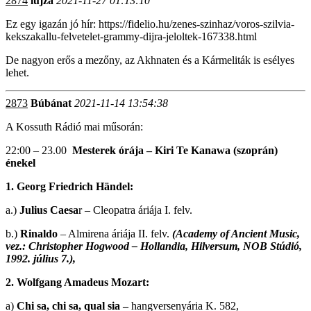
2874
lujza
2021-11-27 01:13:10
Ez egy igazán jó hír: https://fidelio.hu/zenes-szinhaz/voros-szilvia-
kekszakallu-felvetelet-grammy-dijra-jeloltek-167338.html
De nagyon erős a mezőny, az Akhnaten és a Kármeliták is esélyes
lehet.
2873
Búbánat
2021-11-14 13:54:38
A Kossuth Rádió mai műsorán:
22:00 – 23.00
Mesterek órája – Kiri Te Kanawa (szoprán)
énekel
1. Georg Friedrich Händel:
a.)
Julius Caesa
r – Cleopatra áriája I. felv.
b.)
Rinaldo
– Almirena áriája II. felv.
(Academy of Ancient Music,
vez.: Christopher Hogwood – Hollandia, Hilversum, NOB Stúdió,
1992. július 7.),
2. Wolfgang Amadeus Mozart:
a)
Chi sa, chi sa, qual sia –
hangversenyária K. 582,