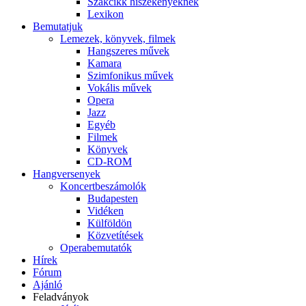
Szakcikk hiszékenyeknek
Lexikon
Bemutatjuk
Lemezek, könyvek, filmek
Hangszeres művek
Kamara
Szimfonikus művek
Vokális művek
Opera
Jazz
Egyéb
Filmek
Könyvek
CD-ROM
Hangversenyek
Koncertbeszámolók
Budapesten
Vidéken
Külföldön
Közvetítések
Operabemutatók
Hírek
Fórum
Ajánló
Feladványok