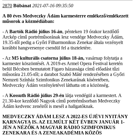
2870
Búbánat
2021-07-16 09:35:50
A 80 éves Medveczky Ádám karmesterre emlékező/emlékezett
műsorok a közmédiában:
- A
Bartók Rádió július 16-án
, pénteken 19 órakor kezdődő
Arckép című portréműsorának lesz vendége Medveczky Ádám,
19.35-től pedig a Győri Filharmonikus Zenekar általa vezényelt
korábbi hangversenye csendül fel a tiszteletére.
- Az
M5 kulturális csatorna július 18-án,
vasárnap folytatja a
karmester köszöntését. A 2019-es Armel Opera Festival keretén
belül Bécsben bemutatott Figaro házassága című előadást tűzi
műsorára 21.05-től; a darabot Szabó Máté rendezésében a Győri
Nemzeti Színház Szimfonikus Zenekarának kíséretében,
Medveczky Ádám vezényletével láthatta ott a közönség.
- A
Kossuth Rádió július 29-én
látja vendégül a karmestert. A
21.30-kor kezdődő Nagyok című portréműsorban Medveczky
Ádám kedvenc zenéiről is mesél a hallgatóknak.
MEDVECZKY ÁDÁM LESZ A 2022-ES ÚJÉVI NYITÁNY
KARNAGYA IS. AZ ELMÚLT KÉT ÉVBEN JANUÁR 1-
JÉN A NÉZŐK A MAGYAR RÁDIÓ SZIMFONIKUS
ZENEKARA ÉS A ZENEAKADÉMIA KÖZÖS