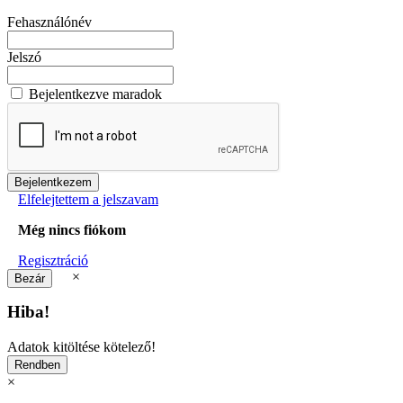
Fehasználónév
Jelszó
Bejelentkezve maradok
Elfelejtettem a jelszavam
Még nincs fiókom
Regisztráció
×
Hiba!
Adatok kitöltése kötelező!
×