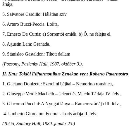
áriája,
5. Salvatore Cardillo: Hálátlan szív,
6. Arturo Buzzi-Peccia: Lolita,
7. Ernesto De Curtis: a) Sorrentói emlék, b) Ó, ne felejts el,
8. Agustin Lara: Granada,
9. Stanislao Gastaldon: Tiltott dallam
(Pozsony, Pasienky Hall, 1987. október 3.),
II. Km.: Tokiói Filharmonikus Zenekar, vez.: Roberto Paternostro
1. Gaetano Donizetti: Szerelmi bájital – Nemorino románca,
2. Giuseppe Verdi: Macbeth – Jelenet és Macduff áriája IV. felv.,
3. Giacomo Puccini: A Nyugat lánya – Ramerrez áriája III. felv.,
4. Umberto Giordano: Fedora - Loris áriája II. felv.
(Tokió, Suntory Hall, 1989. január 23.)