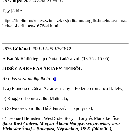
2877
lujza
2021-12-08 23:45:34
Egy jó hír:
https://fidelio.hu/zenes-szinhaz/kissjudit-anna-ugrik-be-elna-garana-
helyett-berlinben-167644.html
2876
Búbánat
2021-12-05 10:39:12
A Bartók Rádió tegnap délutáni adása volt (13.55 - 15.05)
JOSÉ CARRERAS ÁRIAESTJEIBŐL
Az adás visszahallgatható:
i
tt
1. a) Francesco Cilea: Az arles-i lány – Federico románca II. felv.,
b) Ruggero Leoncavallo: Mattinata,
c) Salvatore Cardillo: Hálátlan szív – nápolyi dal,
d) Leonard Bernstein: West Side Story – Tony és Maria kettőse
(km.: Rost Andrea, Magyar Állami Hangversenyzenekar, vez.:
Vjekoslav Šutej – Budapest, Népstadion, 1996. július 30.),