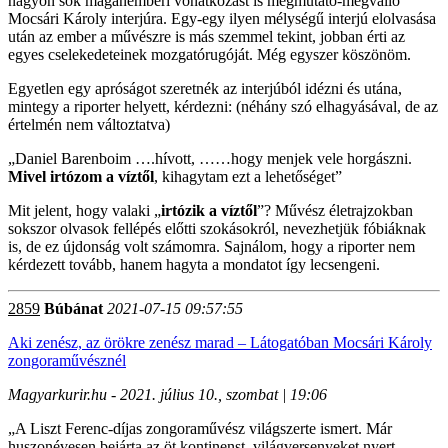
nagyon sok magánemberi vonatkozást is megmutató-megvalló
Mocsári Károly interjúra. Egy-egy ilyen mélységű interjú elolvasása
után az ember a művészre is más szemmel tekint, jobban érti az
egyes cselekedeteinek mozgatórugóját. Még egyszer köszönöm.
Egyetlen egy apróságot szeretnék az interjúból idézni és utána,
mintegy a riporter helyett, kérdezni: (néhány szó elhagyásával, de az
értelmén nem változtatva)
„Daniel Barenboim ….hívott, ……hogy menjek vele horgászni.
Mivel irtózom a víztől
, kihagytam ezt a lehetőséget”
Mit jelent, hogy valaki „
irtózik a víztől
”? Művész életrajzokban
sokszor olvasok fellépés előtti szokásokról, nevezhetjük fóbiáknak
is, de ez újdonság volt számomra. Sajnálom, hogy a riporter nem
kérdezett tovább, hanem hagyta a mondatot így lecsengeni.
2859
Búbánat
2021-07-15 09:57:55
Aki zenész, az örökre zenész marad – Látogatóban Mocsári Károly
zongoraművésznél
Magyarkurir.hu - 2021. július 10., szombat | 19:06
„A Liszt Ferenc-díjas zongoraművész világszerte ismert. Már
huszonévesen bejárta az öt kontinenst, világversenyeket nyert.