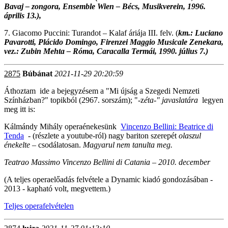
Bavaj – zongora, Ensemble Wien – Bécs, Musikverein, 1996.
április 13.),
7. Giacomo Puccini: Turandot – Kalaf áriája III. felv. (
km.: Luciano
Pavarotti, Plácido Domingo, Firenzei Maggio Musicale Zenekara,
vez.: Zubin Mehta – Róma, Caracalla Termái, 1990. július 7.)
2875
Búbánat
2021-11-29 20:20:59
Áthoztam ide a bejegyzésem a "Mi újság a Szegedi Nemzeti
Színházban?" topikból (2967. sorszám); "-z
éta-" javaslatára
legyen
meg itt is:
Kálmándy Mihály operaénekesünk
Vincenzo Bellini: Beatrice di
Tenda
- (részlete a youtube-ról) nagy bariton szerepét
olaszul
énekelte
– csodálatosan.
Magyarul nem tanulta meg.
Teatrao Massimo Vincenzo Bellini di Catania – 2010. december
(A teljes operaelőadás felvétele a Dynamic kiadó gondozásában -
2013 - kapható volt, megvettem.)
Teljes operafelvételen