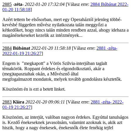
2885
-zéta-
2022-01-20 17:32:04
[Válasz erre:
2884 Búbánat 2022-
01-20 11:58:18
]
Azért tettem be elsősorban, mert egy Operaháztól jelenleg többé-
kevésbé független művész nyilatkozata talán meggyőzi a
kétkedőket, hogy nincs talán minden rendben azzal, ahogy idehaza a
magánénekeseket kezelik az intézmények...
2884
Búbánat
2022-01-20 11:58:18
[Válasz erre:
2881 -zéta-
2022-01-19 21:26:27
]
Engem is "megkapott" a Vörös Szilvia-interjúban taglalt
témakörök. Roppant érdekes és elgondolkoztató, akár a
(meg)tapasztaltak okán, a Művésznő által
megfogalmazott mondatok, melyek tovább gondolásra késztetők.
Köszönöm én is ezt a betett linket.
2883
Klára
2022-01-20 09:06:11
[Válasz erre:
2881 -zéta- 2022-
01-19 21:26:27
]
Köszönöm, az interjút, valóban nagyon érdekes. Egyúttal tanulságos
is. Kezdő énekeseknek javasolnám, valamint azoknak is, akik azt
hiszik, hogy a nagy énekesek, énekesnők élete fenékig tejfel