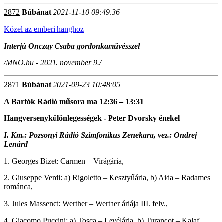
2872
Búbánat
2021-11-10 09:49:36
Közel az emberi hanghoz
Interjú Onczay Csaba gordonkaművésszel
/MNO.hu - 2021. november 9./
2871
Búbánat
2021-09-23 10:48:05
A Bartók Rádió műsora ma 12:36 – 13:31
Hangversenykülönlegességek - Peter Dvorsky énekel
I. Km.: Pozsonyi Rádió Szimfonikus Zenekara, vez.: Ondrej
Lenárd
1. Georges Bizet: Carmen – Virágária,
2. Giuseppe Verdi: a) Rigoletto – Kesztyűária, b) Aida – Radames
románca,
3. Jules Massenet: Werther – Werther áriája III. felv.,
4. Giacomo Puccini: a) Tosca – Levélária, b) Turandot – Kalaf