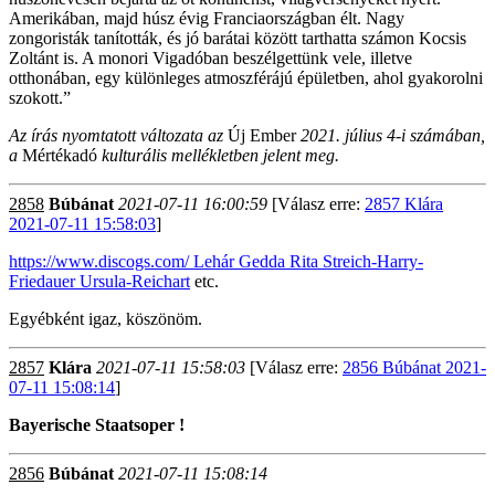
Amerikában, majd húsz évig Franciaországban élt. Nagy
zongoristák tanították, és jó barátai között tarthatta számon Kocsis
Zoltánt is. A monori Vigadóban beszélgettünk vele, illetve
otthonában, egy különleges atmoszférájú épületben, ahol gyakorolni
szokott.”
Az írás nyomtatott változata az
Új Ember
2021. július 4-i számában,
a
Mértékadó
kulturális mellékletben jelent meg.
2858
Búbánat
2021-07-11 16:00:59
[Válasz erre:
2857 Klára
2021-07-11 15:58:03
]
https://www.discogs.com/ Lehár Gedda Rita Streich-Harry-
Friedauer Ursula-Reichart
etc.
Egyébként igaz, köszönöm.
2857
Klára
2021-07-11 15:58:03
[Válasz erre:
2856 Búbánat 2021-
07-11 15:08:14
]
Bayerische Staatsoper !
2856
Búbánat
2021-07-11 15:08:14