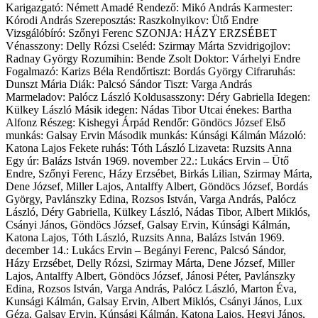
Karigazgató: Némett Amadé Rendező: Mikó András Karmester:
Kórodi András Szereposztás: Raszkolnyikov: Ütő Endre
Vizsgálóbíró: Szőnyi Ferenc SZONJA: HÁZY ERZSÉBET
Vénasszony: Delly Rózsi Cseléd: Szirmay Márta Szvidrigojlov:
Radnay György Rozumihin: Bende Zsolt Doktor: Várhelyi Endre
Fogalmazó: Karizs Béla Rendőrtiszt: Bordás György Cifraruhás:
Dunszt Mária Diák: Palcsó Sándor Tiszt: Varga András
Marmeladov: Palócz László Koldusasszony: Déry Gabriella Idegen:
Külkey László Másik idegen: Nádas Tibor Utcai énekes: Bartha
Alfonz Részeg: Kishegyi Árpád Rendőr: Göndöcs József Első
munkás: Galsay Ervin Második munkás: Kúnsági Kálmán Mázoló:
Katona Lajos Fekete ruhás: Tóth László Lizaveta: Ruzsits Anna
Egy úr: Balázs István 1969. november 22.: Lukács Ervin – Ütő
Endre, Szőnyi Ferenc, Házy Erzsébet, Birkás Lilian, Szirmay Márta,
Dene József, Miller Lajos, Antalffy Albert, Göndöcs József, Bordás
György, Pavlánszky Edina, Rozsos István, Varga András, Palócz
László, Déry Gabriella, Külkey László, Nádas Tibor, Albert Miklós,
Csányi János, Göndöcs József, Galsay Ervin, Kúnsági Kálmán,
Katona Lajos, Tóth László, Ruzsits Anna, Balázs István 1969.
december 14.: Lukács Ervin – Begányi Ferenc, Palcsó Sándor,
Házy Erzsébet, Delly Rózsi, Szirmay Márta, Dene József, Miller
Lajos, Antalffy Albert, Göndöcs József, Jánosi Péter, Pavlánszky
Edina, Rozsos István, Varga András, Palócz László, Marton Éva,
Kunsági Kálmán, Galsay Ervin, Albert Miklós, Csányi János, Lux
Géza, Galsay Ervin, Kúnsági Kálmán, Katona Lajos, Hegyi János,