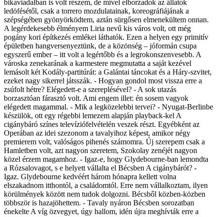
bikaviadalban is volt részem, de mivel elborzadok az állatok
ledöfésétől, csak a torrero mozdulatainak, koreográfiájának a
szépségében gyönyörködtem, aztán sürgősen elmenekültem onnan.
A legérdekesebb élményem Liria nevű kis város volt, ott még
pogány kori építkezés emlékei láthatók. Ezen a helyen egy primitív
épületben hangversenyeztünk, de a közönség – jóformán csupa
egyszerű ember – itt volt a legértőbb és a legrokonszenvesebb. A
városka zenekarának a karmestere megmutatta a saját kezével
lemásolt két Kodály-partitúrát: a Galántai táncokat és a Háry-szvitet,
ezeket nagy sikerrel játsszák. - Hogyan gondol most vissza erre a
zsúfolt hétre? Elégedett-e a szereplésével? - A sok utazás
borzasztóan fárasztó volt. Ami engem illet: én sosem vagyok
elégedett magammal. - Mik a legközelebbi tervei? - Nyugat-Berlinbe
készülök, ott egy régebbi lemezem alapján playback-kel A
cigánybáró színes televíziófelvételén veszek részt. Egyébként az
Operában az idei szezonom a tavalyihoz képest, amikor négy
premierem volt, valóságos pihenés számomra. Új szerepem csak a
Hamletben volt, azt nagyon szeretem, Szokolay zenéjét nagyon
közel érzem magamhoz. - Igaz-e, hogy Glydebourne-ban lemondta
a Rózsalovagot, s e helyett vállalta el Bécsben A cigánybárót? -
Igaz. Glydebourne kedvéért három hónapra kellett volna
elszakadnom itthontól, a családomtól. Erre nem vállalkoztam, ilyen
körülmények között nem tudok dolgozni. Bécsből közben-közben
többször is hazajöhettem. - Tavaly nyáron Bécsben sorozatban
énekelte A víg özvegyet, úgy hallom, idén újra meghívták erre a