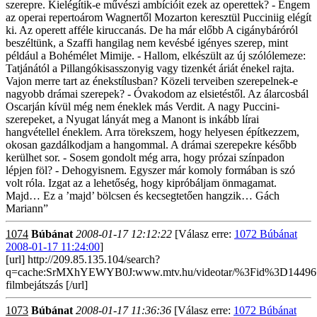
szerepre. Kielégítik-e művészi ambícióit ezek az operettek? - Engem
az operai repertoárom Wagnertől Mozarton keresztül Pucciniig elégít
ki. Az operett afféle kiruccanás. De ha már előbb A cigánybáróról
beszéltünk, a Szaffi hangilag nem kevésbé igényes szerep, mint
például a Bohémélet Mimije. - Hallom, elkészült az új szólólemeze:
Tatjánától a Pillangókisasszonyig vagy tizenkét áriát énekel rajta.
Vajon merre tart az énekstílusban? Közeli terveiben szerepelnek-e
nagyobb drámai szerepek? - Óvakodom az elsietéstől. Az álarcosbál
Oscarján kívül még nem éneklek más Verdit. A nagy Puccini-
szerepeket, a Nyugat lányát meg a Manont is inkább lírai
hangvétellel éneklem. Arra törekszem, hogy helyesen építkezzem,
okosan gazdálkodjam a hangommal. A drámai szerepekre később
kerülhet sor. - Sosem gondolt még arra, hogy prózai színpadon
lépjen föl? - Dehogyisnem. Egyszer már komoly formában is szó
volt róla. Izgat az a lehetőség, hogy kipróbáljam önmagamat.
Majd… Ez a ’majd’ bölcsen és kecsegtetően hangzik… Gách
Mariann”
1074
Búbánat
2008-01-17 12:12:22
[Válasz erre:
1072 Búbánat
2008-01-17 11:24:00
]
[url] http://209.85.135.104/search?
q=cache:SrMXhYEWYB0J:www.mtv.hu/videotar/%3Fid%3D144
filmbejátszás [/url]
1073
Búbánat
2008-01-17 11:36:36
[Válasz erre:
1072 Búbánat