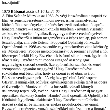
hozzájutni?
1070
Búbánat
2008-01-16 12:24:05
A Film Színház Muzsika az 1968. év végi lapszámában a naptári év
film- és zeneművészetének itthoni neves, ismert személyeihez
köthető főbb eseményeket, történéseket szedi csokorba; hónapról-
hónapra haladva – a leközölt kritikák tükrében - röviden visszatér
azokra, és kiemelten foglalkozik egy-egy művész eredményeivel.
Házy Erzsébetről is külön megemlékezik a képes hetilap, pár sorban
összefoglalja, ami vele történt: „Poppeától Opheliáig Jól kezdte
Operaházunk az 1968-as esztendőt: egy remekművet vitt a közönség
elé, Monteverdi ’Poppea megkoronázásá’-t. A premier egyúttal a női
főszerepet éneklő Házy Erzsébetnek is forró sikert hozott. Így írtunk
róla: ’Házy Erzsébet mint Poppea elragadó asszony, igazi
nagyravágyó császári szerető. Szerepformálása színészi és zenei
szempontból egyaránt meggyőző.’ Házy Erzsébet művészi
sokoldalúságát bizonyítja, hogy az operai évad után, nyáron,
Bécsben vendégszerepelt – ’A víg özvegy’ című Lehár-operett
Glavari Hannájaként. Művészi egyéniségének skálája tehát az opera
első zsenijétől, Monteverditől – a huszadik századi könnyű
dallamokig terjed. Sőt, tovább! Mert Házy Erzsébet az új magyar
operasiker, Szokolay Sándor ’Hamlet’ című operájának Opheliája is!
Kritikánk így jellemzi alakítását: ’Házy Erzsébet mint Ophelia
gazdag skálát jár be színészi és énekes produkcióban egyaránt.
Egyszerű, természetes, vonzó eszközökkel mintázza meg a figurát.’