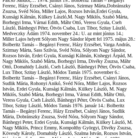
Palcsó Sándor,… 1974. június 19.: Bolberitz Tamás – Begányi
Ferenc, Házy Erzsébet, Csányi János, Szirmay Márta,Dobránszky
Zsuzsa, Svéd Nóra, Miller Lajos, Rozsos István,Erdei Gyula,
Kunsági Kálmán, Külkey László,M. Nagy Miklós, Szabó Márta,
Borhegyi Irma, Várnai Edith, Máhr Ottó, Veress Gyula, Cseh
László, Bánhegyi Péter, Ötvös Csaba, Lux Tibor, Szitay László,
Medveczky Ádám 1974. november 24.: U. az mint június 14.;
Miller Lajos helyett Sólyom Nagy Sándor lépett fel 1975. május 28.:
Bolberitz Tamás – Begányi Ferenc, Házy Erzsébet, Varga András,
Szirmay Márta, Sass Szilvia, Svéd Nóra, Sólyom Nagy Sándor,
Rozsos István, Erdei Gyula, Kunsági Kálmán, Kishegyi Árpád, M.
Nagy Miklós, Szabó Márta, Borhegyi Irma, Divéky Zsuzsa, Máhr
Ottó, Domahidy László, Cseh László, Bánhegyi Péter, Ötvös Csaba,
Lux Tibor, Szitay László, Módos Tamás 1975. november 6.:
Bolberitz Tamás – Begányi Ferenc, Házy Erzsébet, Csányi János,
Sudlik Mária, Rohonyi Anikó, Svéd Nóra, Miller Lajos, Rozsos
István, Erdei Gyula, Kunsági Kálmán, Külkey László, M. Nagy
Miklós, Szabó Márta, Borhegyi Irma, Várnai Edith, Máhr Ottó,
Veress Gyula, Cseh László, Bánhegyi Péter, Ötvös Csaba, Lux
Tibor, Szitay László, Módos Tamás 1976. január 14.: Bolberitz
Tamás – Begányi Ferenc, Házy Erzsébet, Csányi János, Sudlik
Mária, Dobránszky Zsuzsa, Svéd Nóra, Sólyom Nagy Sándor,
Bánhegyi Peter, Erdei Gyula, Kunsági Kálmán, Külkey László, M.
Nagy Miklós, Princz Emmy, Kompolthy Györgyi, Divéky Zsuzsa,
Kövesdy Károly, Domahidy László, Szalma István, Rozsos István,