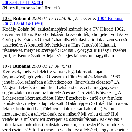
2008-01-17 11:24:00
]
(Nincs ilyen sorszámú üzenet.)
1072
Búbánat
2008-01-17 11:24:00
[Válasz erre:
1004 Búbánat
2007-12-04 14:10:59
]
Kodály Zoltán 80. születésnapjáról számolt be a TV Híradó 1962.
december 18-án. Kodályt lakásán köszöntötték, ahol jelen volt Aczél
György is. Este az Operaházban díszelőadást tartottak a zeneszerző
tiszteletére. A korabeli felvételeken a Háry Jánosból láthatnak
részleteket, melynek szereplői: Radnai György,;[url]Házy Erzsébet
[/url] és Bende Zsolt. A lejátszás teljes képenyőre nagyítható.
1071
Búbánat
2008-01-17 09:45:41
Kérdések, melyek feleletre várnak, legalábbis utánajárást
(nyomozást) igényelne: Olvasom a Film Színház Muzsika 1969.
január 18.-i számában a következőket „Intervíziós előzetes” „A
Magyar Televízió elmúlt heti Lehár-estjét ezzel a megjegyzéssel
sugározták: a műsort az Intervízió és az Eurovízió is átveszi. „ A
Lehár-esten közreműködött Házy Erzsébet is - erről egy fénykép
tanúskodik, melyet a lap leközölt. (Talán éppen Saffiként látni azon,
fekete, bodorított haj, füleiben hatalmas karikákkal…) Vajon
megvan-e még a televíziónak ez a műsor? Mi volt a címe? Hol
vették fel a műsort? Mi szerepelt az összeállításban? Kik voltak a
többi közreműködők (szólisták, zenekar, karmester)? Ki rendezte-
szerkesztette? Stb. Ha megvan valahol ez a felvétel, hogyan lehetne