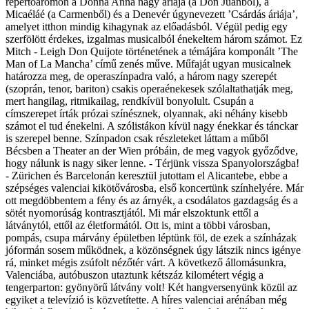
repertoáromon a Donna Anna nagy áriája (a Don Juanból), a
Micaéláé (a Carmenből) és a Denevér úgynevezett ’Csárdás áriája’,
amelyet itthon mindig kihagynak az előadásból. Végül pedig egy
szerfölött érdekes, izgalmas musicalból énekeltem három számot. Ez
Mitch - Leigh Don Quijote történetének a témájára komponált ’The
Man of La Mancha’ című zenés műve. Műfaját ugyan musicalnek
határozza meg, de operaszínpadra való, a három nagy szerepét
(szoprán, tenor, bariton) csakis operaénekesek szólaltathatják meg,
mert hangilag, ritmikailag, rendkívül bonyolult. Csupán a
címszerepet írták prózai színésznek, olyannak, aki néhány kisebb
számot el tud énekelni. A szólistákon kívül nagy énekkar és tánckar
is szerepel benne. Színpadon csak részleteket láttam a műből
Bécsben a Theater an der Wien próbáin, de meg vagyok győződve,
hogy nálunk is nagy siker lenne. - Térjünk vissza Spanyolországba!
- Zürichen és Barcelonán keresztül jutottam el Alicantebe, ebbe a
szépséges valenciai kikötővárosba, első koncertünk színhelyére. Már
ott megdöbbentem a fény és az árnyék, a csodálatos gazdagság és a
sötét nyomorúság kontrasztjától. Mi már elszoktunk ettől a
látványtól, ettől az életformától. Ott is, mint a többi városban,
pompás, csupa márvány épületben léptünk föl, de ezek a színházak
jóformán sosem működnek, a közönségnek úgy látszik nincs igénye
rá, minket mégis zsúfolt nézőtér várt. A következő állomásunkra,
Valenciába, autóbuszon utaztunk kétszáz kilométert végig a
tengerparton: gyönyörű látvány volt! Két hangversenyünk közül az
egyiket a televízió is közvetítette. A híres valenciai arénában még