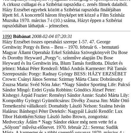
A cirkusz csillagai és a Szibériai rapszódia c. zenés filmek dalaiból.
Házy Erzsébet egyebek között a Szibériai rapszódia fináléjában
lépett fel. A koncertről három fényképet tett közzé a Film Színház
Muzsika 1970. március 7-i (10.) száma, Házyt éppen a Szibériai
rapszódiában láthatjuk – jelmezben.
1090
Búbánat
2008-02-04 07:20:31
Házy Erzsébet összes operaházi szerepe 1-57. 47. George
Gershwin: Porgy és Bess – Bess – 1970. február 6. - bemutató
Magyar Állami Operaház Erkel Színháza Szövegkönyvét Du Bose
és Dorothy Heyward „Porgy”c. színműve alapján Du Bose
Heyward és Ira Gershwin írta, Blum Tamás fordította. Díszlet és
jelmez: Makai Péter Rendező: Mikó András Karmester: Pál Tamás
Szereposztás: Porgy: Radnay György BESS: HÁZY ERZSÉBET
Crown: Csányi János Serena: Szirmay Márta Clara: Dobránszky
Zsuzsa Maria: Svéd Nóra Jake: *Nagy Sándor Sporting Life: Palcsó
Sándor Mingó: Erdei Gyula Robbins: Göndöcs József Peter:
Kishegyi Árpád Frazier: Reményi Sándor Annie: Szabó Márta Lily:
Kompolthy Györgyi Gyümölcsárus: Divéky Zsuzsa Jim: Máhr Ottó
Temetkezési vállalkozó: Domahidy László Nelson: Szalma István
Halárus: Bánhegyi Péter Detektív: Nagypál László Rendőr: Lux
Tibor Halottkém:Szitay László Jasbo Brown, zongorista:
Medveczky Ádám * Nagy Sándor ekkor még nem vette fel a
„Sólyom” művész-előnevet. 1970. február 22.: Serena: Sudlik
Mária. A karmester és a többi szereplő ugyanaz 1970. március 4.: