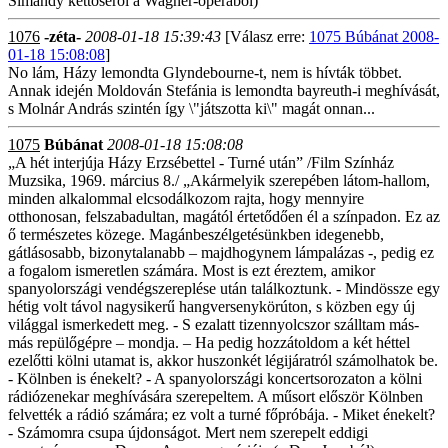
Simándy kettőséről a Wagner-operából)
1076
-zéta-
2008-01-18 15:39:43
[Válasz erre:
1075 Búbánat 2008-
01-18 15:08:08
]
No lám, Házy lemondta Glyndebourne-t, nem is hívták többet.
Annak idején Moldován Stefánia is lemondta bayreuth-i meghívását,
s Molnár András szintén így \"játszotta ki\" magát onnan...
1075
Búbánat
2008-01-18 15:08:08
„A hét interjúja Házy Erzsébettel - Turné után” /Film Színház
Muzsika, 1969. március 8./ „Akármelyik szerepében látom-hallom,
minden alkalommal elcsodálkozom rajta, hogy mennyire
otthonosan, felszabadultan, magától értetődően él a színpadon. Ez az
ő természetes közege. Magánbeszélgetésünkben idegenebb,
gátlásosabb, bizonytalanabb – majdhogynem lámpalázas -, pedig ez
a fogalom ismeretlen számára. Most is ezt éreztem, amikor
spanyolországi vendégszereplése után találkoztunk. - Mindössze egy
hétig volt távol nagysikerű hangversenykörúton, s közben egy új
világgal ismerkedett meg. - S ezalatt tizennyolcszor szálltam más-
más repülőgépre – mondja. – Ha pedig hozzátoldom a két héttel
ezelőtti kölni utamat is, akkor huszonkét légijáratról számolhatok be.
- Kölnben is énekelt? - A spanyolországi koncertsorozaton a kölni
rádiózenekar meghívására szerepeltem. A műsort először Kölnben
felvették a rádió számára; ez volt a turné főpróbája. - Miket énekelt?
- Számomra csupa újdonságot. Mert nem szerepelt eddigi