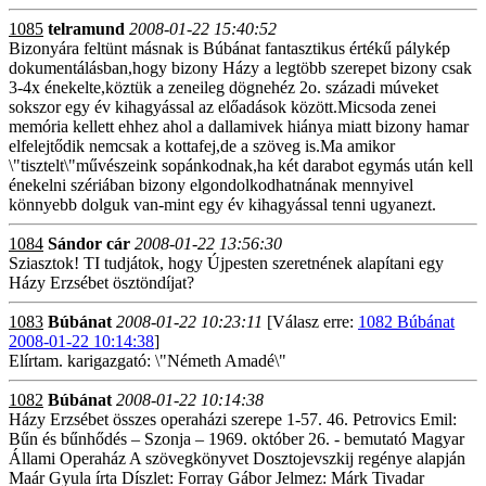
1085
telramund
2008-01-22 15:40:52
Bizonyára feltünt másnak is Búbánat fantasztikus értékű pálykép
dokumentálásban,hogy bizony Házy a legtöbb szerepet bizony csak
3-4x énekelte,köztük a zeneileg dögnehéz 2o. századi múveket
sokszor egy év kihagyással az előadások között.Micsoda zenei
memória kellett ehhez ahol a dallamivek hiánya miatt bizony hamar
elfelejtődik nemcsak a kottafej,de a szöveg is.Ma amikor
\"tisztelt\"művészeink sopánkodnak,ha két darabot egymás után kell
énekelni szériában bizony elgondolkodhatnának mennyivel
könnyebb dolguk van-mint egy év kihagyással tenni ugyanezt.
1084
Sándor cár
2008-01-22 13:56:30
Sziasztok! TI tudjátok, hogy Újpesten szeretnének alapítani egy
Házy Erzsébet ösztöndíjat?
1083
Búbánat
2008-01-22 10:23:11
[Válasz erre:
1082 Búbánat
2008-01-22 10:14:38
]
Elírtam. karigazgató: \"Németh Amadé\"
1082
Búbánat
2008-01-22 10:14:38
Házy Erzsébet összes operaházi szerepe 1-57. 46. Petrovics Emil:
Bűn és bűnhődés – Szonja – 1969. október 26. - bemutató Magyar
Állami Operaház A szövegkönyvet Dosztojevszkij regénye alapján
Maár Gyula írta Díszlet: Forray Gábor Jelmez: Márk Tivadar