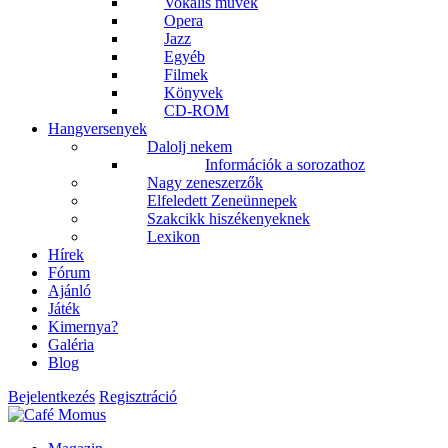
Vokális művek
Opera
Jazz
Egyéb
Filmek
Könyvek
CD-ROM
Hangversenyek
Dalolj nekem
Információk a sorozathoz
Nagy zeneszerzők
Elfeledett Zeneünnepek
Szakcikk hiszékenyeknek
Lexikon
Hírek
Fórum
Ajánló
Játék
Kimernya?
Galéria
Blog
Bejelentkezés
Regisztráció