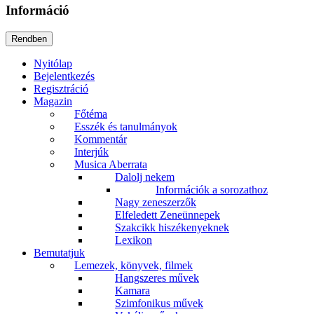
Információ
Nyitólap
Bejelentkezés
Regisztráció
Magazin
Főtéma
Esszék és tanulmányok
Kommentár
Interjúk
Musica Aberrata
Dalolj nekem
Információk a sorozathoz
Nagy zeneszerzők
Elfeledett Zeneünnepek
Szakcikk hiszékenyeknek
Lexikon
Bemutatjuk
Lemezek, könyvek, filmek
Hangszeres művek
Kamara
Szimfonikus művek