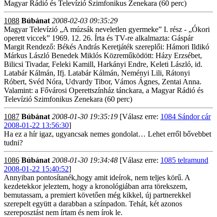
Magyar Rádió és Televízió Szimfonikus Zenekara (60 perc)
1088
Búbánat
2008-02-03 09:35:29
Magyar Televízió „A múzsák neveletlen gyermeke” I. rész - „Ókori
operett viccek” 1969. 12. 26. Írta és TV-re alkalmazta: Gáspár
Margit Rendező: Békés András Keretjáték szereplői: Hámori Ildikó
Márkus László Benedek Miklós Közreműködött: Házy Erzsébet,
Bilicsi Tivadar, Feleki Kamill, Harkányi Endre, Keleti László, id.
Latabár Kálmán, Ifj. Latabár Kálmán, Neményi Lili, Rátonyi
Róbert, Svéd Nóra, Udvardy Tibor, Vámos Ágnes, Zentai Anna.
Valamint: a Fővárosi Operettszínház tánckara, a Magyar Rádió és
Televízió Szimfonikus Zenekara (60 perc)
1087
Búbánat
2008-01-30 19:35:19
[Válasz erre:
1084 Sándor cár
2008-01-22 13:56:30
]
Ha ez a hír igaz, ugyancsak nemes gondolat… Lehet erről bővebbet
tudni?
1086
Búbánat
2008-01-30 19:34:48
[Válasz erre:
1085 telramund
2008-01-22 15:40:52
]
Annyiban pontosítanék,hogy amit ideírok, nem teljes körű. A
kezdetekkor jeleztem, hogy a kronológiában arra törekszem,
bemutassam, a premiert követően még kikkel, új partnerekkel
szerepelt együtt a darabban a színpadon. Tehát, két azonos
szereposztást nem írtam és nem írok le.