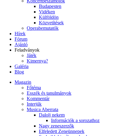
Koncertbeszámolók
Budapesten
Vidéken
Külföldön
Közvetítések
Operabemutatók
Hírek
Fórum
Ajánló
Feladványok
Játék
Kimernya?
Galéria
Blog
Magazin
Főtéma
Esszék és tanulmányok
Kommentár
Interjúk
Musica Aberrata
Dalolj nekem
Információk a sorozathoz
Nagy zeneszerzők
Elfeledett Zeneünnepek