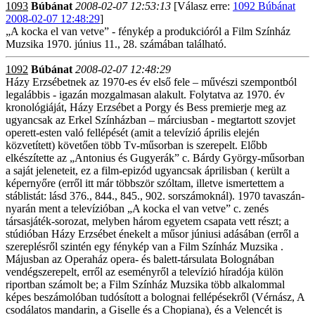
1093
Búbánat
2008-02-07 12:53:13
[Válasz erre:
1092 Búbánat
2008-02-07 12:48:29
]
„A kocka el van vetve” - fénykép a produkcióról a Film Színház
Muzsika 1970. június 11., 28. számában található.
1092
Búbánat
2008-02-07 12:48:29
Házy Erzsébetnek az 1970-es év első fele – művészi szempontból
legalábbis - igazán mozgalmasan alakult. Folytatva az 1970. év
kronológiáját, Házy Erzsébet a Porgy és Bess premierje meg az
ugyancsak az Erkel Színházban – márciusban - megtartott szovjet
operett-esten való fellépését (amit a televízió április elején
közvetített) követően több Tv-műsorban is szerepelt. Előbb
elkészítette az „Antonius és Gugyerák” c. Bárdy György-műsorban
a saját jeleneteit, ez a film-epizód ugyancsak áprilisban ( került a
képernyőre (erről itt már többször szóltam, illetve ismertettem a
stáblistát: lásd 376., 844., 845., 902. sorszámoknál). 1970 tavaszán-
nyarán ment a televízióban „A kocka el van vetve” c. zenés
társasjáték-sorozat, melyben három egyetem csapata vett részt; a
stúdióban Házy Erzsébet énekelt a műsor júniusi adásában (erről a
szereplésről szintén egy fénykép van a Film Színház Muzsika .
Májusban az Operaház opera- és balett-társulata Bolognában
vendégszerepelt, erről az eseményről a televízió híradója külön
riportban számolt be; a Film Színház Muzsika több alkalommal
képes beszámolóban tudósított a bolognai fellépésekről (Vérnász, A
csodálatos mandarin, a Giselle és a Chopiana), és a Velencét is