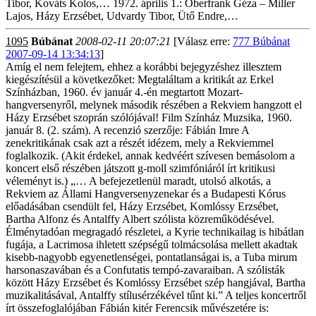
Tibor, Kováts Kolos,… 1972. április 1.: Oberfrank Géza – Miller
Lajos, Házy Erzsébet, Udvardy Tibor, Ütő Endre,…
1095
Búbánat
2008-02-11 20:07:21
[Válasz erre:
777 Búbánat
2007-09-14 13:34:13
]
Amíg el nem felejtem, ehhez a korábbi bejegyzéshez illesztem
kiegészítésül a következőket: Megtaláltam a kritikát az Erkel
Színházban, 1960. év január 4.-én megtartott Mozart-
hangversenyről, melynek második részében a Rekviem hangzott el
Házy Erzsébet szoprán szólójával! Film Színház Muzsika, 1960.
január 8. (2. szám). A recenzió szerzője: Fábián Imre A
zenekritikának csak azt a részét idézem, mely a Rekviemmel
foglalkozik. (Akit érdekel, annak kedvéért szívesen bemásolom a
koncert első részében játszott g-moll szimfóniáról írt kritikusi
véleményt is.) „… A befejezetlenül maradt, utolsó alkotás, a
Rekviem az Állami Hangversenyzenekar és a Budapesti Kórus
előadásában csendült fel, Házy Erzsébet, Komlóssy Erzsébet,
Bartha Alfonz és Antalffy Albert szólista közreműködésével.
Élménytadóan megragadó részletei, a Kyrie technikailag is hibátlan
fugája, a Lacrimosa ihletett szépségű tolmácsolása mellett akadtak
kisebb-nagyobb egyenetlenségei, pontatlanságai is, a Tuba mirum
harsonaszavában és a Confutatis tempó-zavaraiban. A szólisták
között Házy Erzsébet és Komlóssy Erzsébet szép hangjával, Bartha
muzikalitásával, Antalffy stílusérzékével tűnt ki.” A teljes koncertről
írt összefoglalójában Fábián kitér Ferencsik művészetére is: