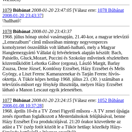
1079
Búbánat
2008-01-20 23:47:05
[Válasz erre:
1078 Búbánat
2008-01-20 23:43:37
]
\'hallható\'
1078
Búbánat
2008-01-20 23:43:37
1968. július hónap utolsó vasárnapján, 21.40-kor, a magyar televízió
„Lemezalbum” című műsorában mintegy negyvenperces
komolyzenei összeállítás volt látható-halható, mely a Magyar
Hanglemezgyártó Vállalat új felvételeinek alapján készült: Bach,
Paisiello, Gluck,Mozart, Puccini és Szokolay műveinek részleteiben
közreműködött Lehotka Gábor (orgona), László Margit, Barlay
Zsuzsa, Dene József, Komlóssy Erzsébet, Házy Erzsébet és Melis
György, a Liszt Ferenc Kamarazenekar és Tarján Ferenc fúvós-
oktettja. A Tükör képes hetilap 1968. július 23. (30. ) számában a
televíziós-műsort egy fénykép illusztrálja, melyen Házy Erzsébet
látható a Manon Lescaut egyik jelenetében.
1077
Búbánat
2008-01-20 23:24:15
[Válasz erre:
1052 Búbánat
2008-01-08 10:37:28
]
1968. április 10-én a TV Zenei Figyelő műsora - A TV zenei újságja
zenés riportban foglalkozott a Mesterdalnokok felújításával, benne
Házy Erzsébet Éva produkciójával. 21:20 órakor közvetítette az
adást a TV (szép fotót közölt le a Tükör hetilap: közelkép Házy-