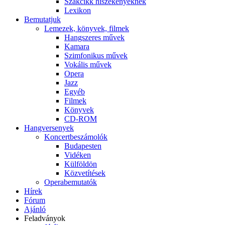
Szakcikk hiszékenyeknek
Lexikon
Bemutatjuk
Lemezek, könyvek, filmek
Hangszeres művek
Kamara
Szimfonikus művek
Vokális művek
Opera
Jazz
Egyéb
Filmek
Könyvek
CD-ROM
Hangversenyek
Koncertbeszámolók
Budapesten
Vidéken
Külföldön
Közvetítések
Operabemutatók
Hírek
Fórum
Ajánló
Feladványok