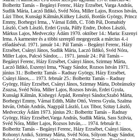
Bolberitz Tamás – Begányi Ferenc, Házy Erzsébet, Varga András,
Sudlik Mária, Laczó Ildikó, Svéd Nóra, Miller Lajos, Rozsos István,
Lázi Tibor, Kunsági Kálmán,Külkey László, Bordás György, Princz
Emmy, Borhegyi Irma, , Várnai Edith, C. Tóth Pál, Domahidy
László, Cseh László, Erdei Gyula, Pálfy Endre, Dobos László,
Márkus Lajos, Medveczky Ádám 1970. október 14.: Maria: Eszenyi
Irma. A karmester és a többi szereplő megegyezik a március 4.-i
előadáséval. 1971. január 14.: Pál Tamás – Begányi Ferenc, Házy
Erzsébet, Csányi János, Sudlik Mária, Laczó Ildikó, Svéd Nóra,
Miller Lajos, Palcsó Sándor,… 1971. január 24.: Pál Tamás –
Begányi Ferenc, Házy Erzsébet, Csányi János, Szirmay Márta,
Laczó Ildikó, Eszenyi Irma, *Nagy Sándor, Rozsos István 1971.
június 31.: Bolberitz Tamás – Radnay György, Házy Erzsébet,
Csányi János,… 1973. február 25.: Bolberitz Tamás – Radnay
György, Házy Erzsébet, Csányi János, Szirmay Márta, Dobránszky
Zsuzsa, Svéd Nóra, Miller Lajos, Rozsos István, Erdei Gyula,
Kunsági Kálmán, Kishegyi Árpád, Reményi Sándor,Szabó Márta,
Borhegyi Emmy, Várnai Edith, Máhr Ottó, Veress Gyula, Szalma
István, Orbán András, Nagypál László, Lux Tibor, Szitay László,
Medveczky Ádám 1973. június 29.: Bolberitz Tamás – Radnay
György, Házy Erzsébet,Varga András, Sudlik Mária, Sass Szilvia,
Svéd Nóra, Miller Lajos, Rozsos István,… 1974. február 8.:
Bolberitz Tamás – Begányi Ferenc, Házy Erzsébet, Csányi János,
Rohonyi Anikó, Szirmay Márta, Svéd Nóra, Sólyom Nagy Sándor,