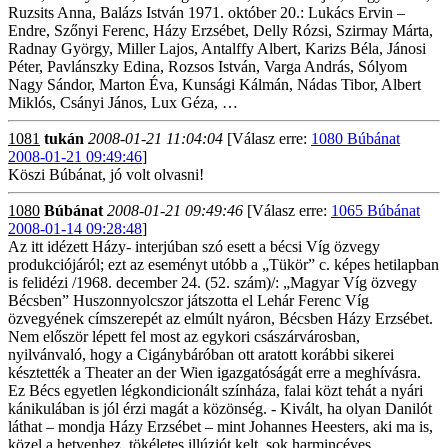
Ruzsits Anna, Balázs István 1971. október 20.: Lukács Ervin –
Endre, Szőnyi Ferenc, Házy Erzsébet, Delly Rózsi, Szirmay Márta,
Radnay György, Miller Lajos, Antalffy Albert, Karizs Béla, Jánosi
Péter, Pavlánszky Edina, Rozsos István, Varga András, Sólyom
Nagy Sándor, Marton Éva, Kunsági Kálmán, Nádas Tibor, Albert
Miklós, Csányi János, Lux Géza, …
1081
tukán
2008-01-21 11:04:04
[Válasz erre:
1080 Búbánat
2008-01-21 09:49:46
]
Köszi Búbánat, jó volt olvasni!
1080
Búbánat
2008-01-21 09:49:46
[Válasz erre:
1065 Búbánat
2008-01-14 09:28:48
]
Az itt idézett Házy- interjúban szó esett a bécsi Víg özvegy
produkciójáról; ezt az eseményt utóbb a „Tükör” c. képes hetilapban
is felidézi /1968. december 24. (52. szám)/: „Magyar Víg özvegy
Bécsben” Huszonnyolcszor játszotta el Lehár Ferenc Víg
özvegyének címszerepét az elmúlt nyáron, Bécsben Házy Erzsébet.
Nem először lépett fel most az egykori császárvárosban,
nyilvánvaló, hogy a Cigánybáróban ott aratott korábbi sikerei
késztették a Theater an der Wien igazgatóságát erre a meghívásra.
Ez Bécs egyetlen légkondicionált színháza, falai közt tehát a nyári
kánikulában is jól érzi magát a közönség. - Kivált, ha olyan Danilót
láthat – mondja Házy Erzsébet – mint Johannes Heesters, aki ma is,
közel a hetvenhez, tökéletes illúziót kelt, sok harmincéves