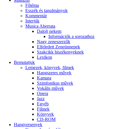
Magazin
Főtéma
Esszék és tanulmányok
Kommentár
Interjúk
Musica Aberrata
Dalolj nekem
Információk a sorozathoz
Nagy zeneszerzők
Elfeledett Zeneünnepek
Szakcikk hiszékenyeknek
Lexikon
Bemutatjuk
Lemezek, könyvek, filmek
Hangszeres művek
Kamara
Szimfonikus művek
Vokális művek
Opera
Jazz
Egyéb
Filmek
Könyvek
CD-ROM
Hangversenyek