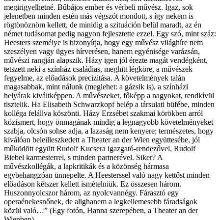
megirigyelhetné. Bűbájos ember és vérbeli művész. Igaz, sok
jelenetben minden estén más végszót mondott, s így nekem is
rögtönöznöm kellett, de minidig a szituáción belül maradt, az én
német tudásomat pedig nagyon fejlesztette ezzel. Egy szó, mint száz:
Heesters személye is bizonyítja, hogy egy művész világhíre nem
szeszélyen vagy ügyes hírverésen, hanem egyénisége varázsán,
művészi rangján alapszik. Házy igen jól érezte magát vendégként,
tetszett neki a színház családias, meghitt légköre, a művészek
fegyelme, az előadások precizitása. A követelmények talán
magasabbak, mint nálunk (meglehet: a gázsik is), a színházi
helyárak kiváltképpen. A művészeket, főképp a nagyokat, rendkívül
tisztelik. Ha Elisabeth Schwarzkopf belép a társulati büfébe, minden
kolléga felállva köszönti. Házy Erzsébet szakmai körökben arról
közismert, hogy önmagának mindig a legnagyobb követelményeket
szabja, olcsón sohse adja, a lazaság nem kenyere; természetes, hogy
kiválóan beleilleszkedett a Theater an der Wien együttesébe, jól
működött együtt Rudolf Kucsera igazgató-rendezővel, Rudolf
Biebel karmesterrel, s minden partnerével. Siker? A
művészkollégák, a lapkritikák és a közönség hármasa
egybehangzóan ünnepelte. A Heesterssel való nagy kettőst minden
előadáson kétszer kellett ismételniük. Ez összesen három.
Huszonnyolcszor három, az nyolcvannégy. Fárasztó egy
operaénekesnőnek, de alighanem a legkellemesebb fáradságok
közül való…” (Egy fotón, Hanna szerepében, a Theater an der
Wienben)