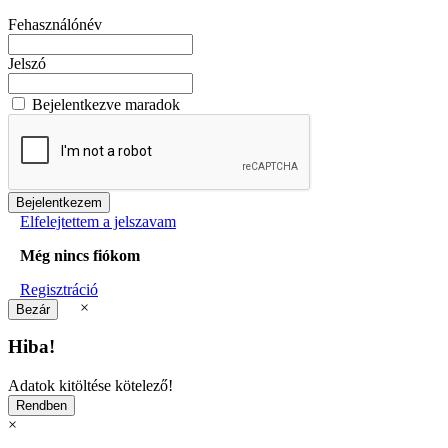
Fehasználónév
Jelszó
Bejelentkezve maradok
Elfelejtettem a jelszavam
Még nincs fiókom
Regisztráció
×
Hiba!
Adatok kitöltése kötelező!
×