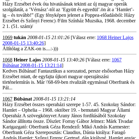
Házy Erzsébet évek óta hivatásának tekinti az új magyar operák
szolgálatát, a ’Vérnász’-tól az ’Együtt és egyedül’.ön át a ’Hamlet’-
ig – és tovább!” (Egy fényképen jelenet a Poppea-előadásból: Házy
Erzsébet és Szőnyi Ferenc) /Film Színház Muzsika, 1968. december
2 1. (51. szám)/
1069
tukán
2008-01-15 21:01:26
[Válasz erre:
1068 Heiner Lajos
2008-01-15 13:40:26
]
Állítólag a ZAK-on is....:-)))
1068
Heiner Lajos
2008-01-15 13:40:26
[Válasz erre:
1067
Búbánat 2008-01-15 13:21:14
]
Kedves Búbánat! Fantasztikus a sorozatod, persze elsősorban Házy
Erzsébet miatt, de egyfajta újkori magyar operajátszási
történelemírás is. Már \'68-69-ben rivalizált egymással Oberfrank és
Pál...
1067
Búbánat
2008-01-15 13:21:14
Házy Erzsébet összes operaházi szerepe 1-57. 45. Szokolay Sándor:
Hamlet – Ophelia – 1968. október 19. - bemutató Magyar Állami
Operaház A szövegkönyvet Arany János fordításából Szokolay
Sándor állította össze. Díszlet: Forray Gábor Jelmez: Márk Tivadar
Karigazgató: Oberfrank Géza Rendező: Mikó András Karmester:
Oberfrank Géza Szereposztás: Claudius, Dánia királya: Faragó
András Hamlet: Szőnyi Ferenc Gertrud, dán királyné, Hamlet anyja: