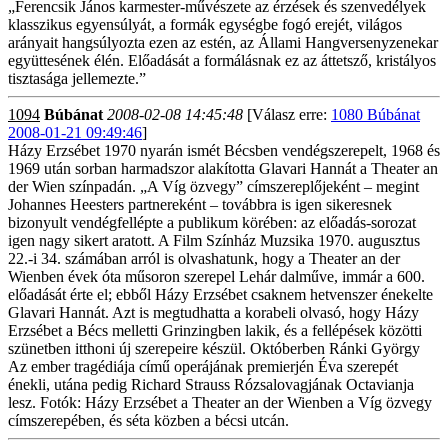
„Ferencsik János karmester-művészete az érzések és szenvedélyek
klasszikus egyensúlyát, a formák egységbe fogó erejét, világos
arányait hangsúlyozta ezen az estén, az Állami Hangversenyzenekar
együttesének élén. Előadását a formálásnak ez az áttetsző, kristályos
tisztasága jellemezte.”
1094
Búbánat
2008-02-08 14:45:48
[Válasz erre:
1080 Búbánat
2008-01-21 09:49:46
]
Házy Erzsébet 1970 nyarán ismét Bécsben vendégszerepelt, 1968 és
1969 után sorban harmadszor alakította Glavari Hannát a Theater an
der Wien színpadán. „A Víg özvegy” címszereplőjeként – megint
Johannes Heesters partnereként – továbbra is igen sikeresnek
bizonyult vendégfellépte a publikum körében: az előadás-sorozat
igen nagy sikert aratott. A Film Színház Muzsika 1970. augusztus
22.-i 34. számában arról is olvashatunk, hogy a Theater an der
Wienben évek óta műsoron szerepel Lehár dalműve, immár a 600.
előadását érte el; ebből Házy Erzsébet csaknem hetvenszer énekelte
Glavari Hannát. Azt is megtudhatta a korabeli olvasó, hogy Házy
Erzsébet a Bécs melletti Grinzingben lakik, és a fellépések közötti
szünetben itthoni új szerepeire készül. Októberben Ránki György
Az ember tragédiája című operájának premierjén Éva szerepét
énekli, utána pedig Richard Strauss Rózsalovagjának Octavianja
lesz. Fotók: Házy Erzsébet a Theater an der Wienben a Víg özvegy
címszerepében, és séta közben a bécsi utcán.