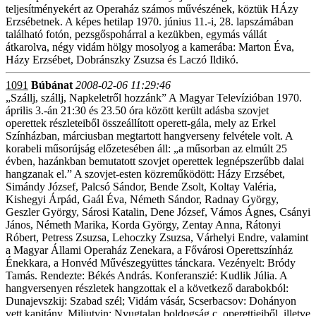
teljesítményekért az Operaház számos művészének, köztük HÁzy
Erzsébetnek. A képes hetilap 1970. június 11.-i, 28. lapszámában
található fotón, pezsgőspohárral a kezükben, egymás vállát
átkarolva, négy vidám hölgy mosolyog a kamerába: Marton Éva,
Házy Erzsébet, Dobránszky Zsuzsa és Laczó Ildikó.
1091
Búbánat
2008-02-06 11:29:46
„Szállj, szállj, Napkeletről hozzánk” A Magyar Televízióban 1970.
április 3.-án 21:30 és 23.50 óra között került adásba szovjet
operettek részleteiből összeállított operett-gála, mely az Erkel
Színházban, márciusban megtartott hangverseny felvétele volt. A
korabeli műsorújság előzetesében áll: „a műsorban az elmúlt 25
évben, hazánkban bemutatott szovjet operettek legnépszerűbb dalai
hangzanak el.” A szovjet-esten közreműködött: Házy Erzsébet,
Simándy József, Palcsó Sándor, Bende Zsolt, Koltay Valéria,
Kishegyi Árpád, Gaál Éva, Németh Sándor, Radnay György,
Geszler György, Sárosi Katalin, Dene József, Vámos Ágnes, Csányi
János, Németh Marika, Korda György, Zentay Anna, Rátonyi
Róbert, Petress Zsuzsa, Lehoczky Zsuzsa, Várhelyi Endre, valamint
a Magyar Állami Operaház Zenekara, a Fővárosi Operettszínház
Énekkara, a Honvéd Művészegyüttes tánckara. Vezényelt: Bródy
Tamás. Rendezte: Békés András. Konferanszié: Kudlik Júlia. A
hangversenyen részletek hangzottak el a következő darabokból:
Dunajevszkij: Szabad szél; Vidám vásár, Scserbacsov: Dohányon
vett kapitány, Miljutyin: Nyugtalan boldogság c. operettjeiből, illetve