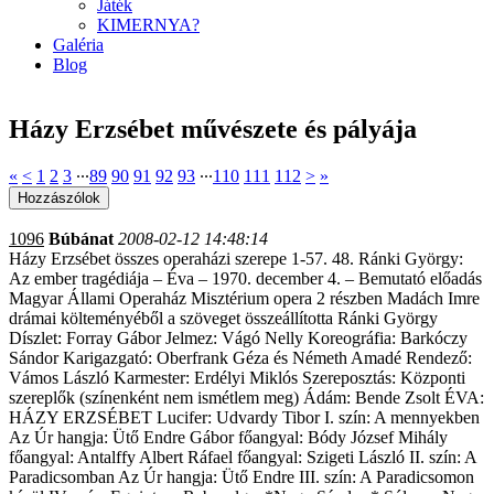
Játék
KIMERNYA?
Galéria
Blog
Házy Erzsébet művészete és pályája
«
<
1
2
3
∙∙∙
89
90
91
92
93
∙∙∙
110
111
112
>
»
1096
Búbánat
2008-02-12 14:48:14
Házy Erzsébet összes operaházi szerepe 1-57. 48. Ránki György:
Az ember tragédiája – Éva – 1970. december 4. – Bemutató előadás
Magyar Állami Operaház Misztérium opera 2 részben Madách Imre
drámai költeményéből a szöveget összeállította Ránki György
Díszlet: Forray Gábor Jelmez: Vágó Nelly Koreográfia: Barkóczy
Sándor Karigazgató: Oberfrank Géza és Németh Amadé Rendező:
Vámos László Karmester: Erdélyi Miklós Szereposztás: Központi
szereplők (színenként nem ismétlem meg) Ádám: Bende Zsolt ÉVA:
HÁZY ERZSÉBET Lucifer: Udvardy Tibor I. szín: A mennyekben
Az Úr hangja: Ütő Endre Gábor főangyal: Bódy József Mihály
főangyal: Antalffy Albert Ráfael főangyal: Szigeti László II. szín: A
Paradicsomban Az Úr hangja: Ütő Endre III. szín: A Paradicsomon