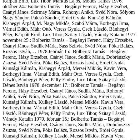
Kárpáti Ernő, Lux Tibor, Márkus Lajos, Módos Tamás 1976.
október 24.: Bolberitz Tamás – Begányi Ferenc, Házy Erzsébet,
Csányi János, Szirmay Márta, Rohonyi Anikó, Svéd Nóra, Sólyom
Nagy Sándor, Palcsó Sándor, Erdei Gyula, Kunsági Kálmán,
Kishegyi Árpád, M. Nagy Miklós, Szabó Márta, Borhegyi Irma,
Várnai Edith, Máhr Ottó, Veress Gyula, Cseh László, Bánhegyi
Péter, Kárpáti Ernő, Lux Tibor, Szitay László, Várady Katalin 1977.
november 25.: Bolberitz Tamás – Begányi Ferenc, Házy Erzsébet,
Csányi János, Sudlik Mária, Sass Szilvia, Svéd Nóra, Póka Balázs,
Rozsos István,… 1978.február 15.: Bolberitz Tamás – Begányi
Ferenc, Házy Erzsébet, Csányi János, Sudlik Mária, Dobránszky
Zsuzsa, Svéd Nóra, Póka Balázs, Rozsos István, Erdei Gyula,
Kunsági Kálmán, Kishegyi Árpád, Mersei Miklós, Kavin Vera,
Borhegyi Irma, Várnai Edith, Máhr Ottó, Veress Gyula, Cseh
László, Bánhegyi Péter, Pálfy Endre, Lux Tibor, Szitay László,
Dénes István 1978. december 17.: Bolberitz Tamás – Begányi
Ferenc, Házy Erzsébet, Csányi János, Sudlik Mária, Rohonyi
Anikó, Svéd Nóra, Póka Balázs, Palcsó Sándor, Erdei Gyula,
Kunsági Kálmán, Külkey László, Mersei Miklós, Kavin Vera,
Borhegyi Irma, Várnai Edith, Máhr Ottó, Veress Gyula, Cseh
László, Bánhegyi Péter, Pálfy Endre, Lux Tibor, Szitay László,
Várady Katalin 1979. február 15.: Bolberitz Tamás – Begányi
Ferenc, Házy Erzsébet, Csányi János, Sudlik Mária, Dobránszky
Zsuzsa, Svéd Nóra, Póka Balázs, Rozsos István, Erdei Gyula,
Kunsági Kálmán, Külkey László, Mersei Miklós, Kavin Vera,