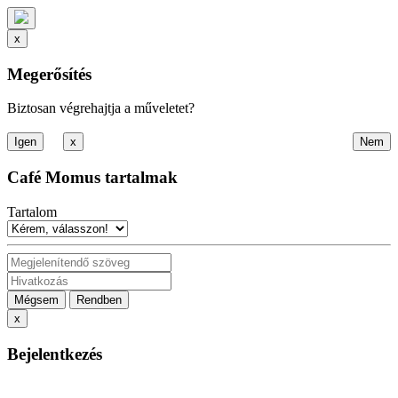
x
Megerősítés
Biztosan végrehajtja a műveletet?
x
Café Momus tartalmak
Tartalom
Mégsem
Rendben
x
Bejelentkezés