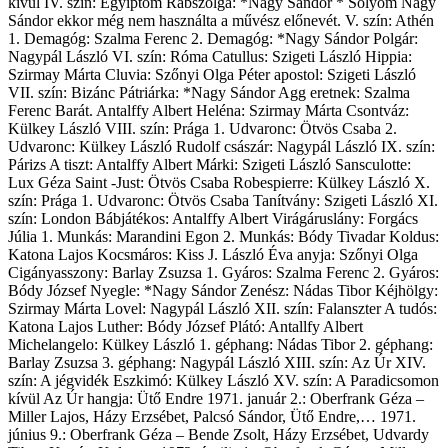
kívül IV. szín: Egyiptom Rabszolga: *Nagy Sándor * Sólyom Nagy
Sándor ekkor még nem használta a művész előnevét. V. szín: Athén
1. Demagóg: Szalma Ferenc 2. Demagóg: *Nagy Sándor Polgár:
Nagypál László VI. szín: Róma Catullus: Szigeti László Hippia:
Szirmay Márta Cluvia: Szőnyi Olga Péter apostol: Szigeti László
VII. szín: Bizánc Pátriárka: *Nagy Sándor Agg eretnek: Szalma
Ferenc Barát. Antalffy Albert Heléna: Szirmay Márta Csontváz:
Külkey László VIII. szín: Prága 1. Udvaronc: Ötvös Csaba 2.
Udvaronc: Külkey László Rudolf császár: Nagypál László IX. szín:
Párizs A tiszt: Antalffy Albert Márki: Szigeti László Sansculotte:
Lux Géza Saint -Just: Ötvös Csaba Robespierre: Külkey László X.
szín: Prága 1. Udvaronc: Ötvös Csaba Tanítvány: Szigeti László XI.
szín: London Bábjátékos: Antalffy Albert Virágáruslány: Forgács
Júlia 1. Munkás: Marandini Egon 2. Munkás: Bódy Tivadar Koldus:
Katona Lajos Kocsmáros: Kiss J. László Éva anyja: Szőnyi Olga
Cigányasszony: Barlay Zsuzsa 1. Gyáros: Szalma Ferenc 2. Gyáros:
Bódy József Nyegle: *Nagy Sándor Zenész: Nádas Tibor Kéjhölgy:
Szirmay Márta Lovel: Nagypál László XII. szín: Falanszter A tudós:
Katona Lajos Luther: Bódy József Plátó: Antallfy Albert
Michelangelo: Külkey László 1. géphang: Nádas Tibor 2. géphang:
Barlay Zsuzsa 3. géphang: Nagypál László XIII. szín: Az Úr XIV.
szín: A jégvidék Eszkimó: Külkey László XV. szín: A Paradicsomon
kívül Az Úr hangja: Ütő Endre 1971. január 2.: Oberfrank Géza –
Miller Lajos, Házy Erzsébet, Palcsó Sándor, Ütő Endre,… 1971.
június 9.: Oberfrank Géza – Bende Zsolt, Házy Erzsébet, Udvardy