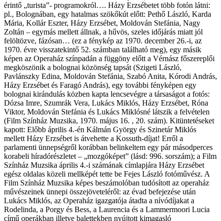
érintő „turista”- programokról…. Házy Erzsébetet több fotón látni:
pl., Bolognában, egy hatalmas szökőkút előtt: Pethő László, Karda
Mária, Kollár Eszter, Házy Erzsébet, Moldován Stefánia, Nagy
Zoltán – egymás mellett állnak, a hűvös, szeles időjárás miatt jól
felöltözve, fázósan… (ez a fénykép az 1970. december 26.-i, az
1970. évre visszatekintő 52. számban található meg), egy másik
képen az Operaház színpadán a függöny előtt a Vérnász főszereplői
megköszönik a bolognai közönség tapsát (Szigeti László,
Pavlánszky Edina, Moldován Stefánia, Szabó Anita, Kórodi András,
Házy Erzsébet és Faragó András), egy további fényképen egy
bolognai kirándulás közben kapta lencsevégre a társaságot a fotós:
Dózsa Imre, Szumrák Vera, Lukács Miklós, Házy Erzsébet, Róna
Viktor, Moldován Stefánia és Lukács Miklósné látszik a felvételen
(Film Színház Muzsika, 1970. május 16. , 20. szám). Kitüntetéseket
kapott: Előbb április 4.-én Kálmán György és Szinetár Miklós
mellett Házy Erzsébet is átvehette a Kossuth-díjat! Erről a
parlamenti ünnepségről korábban belinkeltem egy pár másodperces
korabeli híradórészletet – „mozgóképet” (lásd: 996. sorszám); a Film
Színház Muzsika április 4.-i számának címlapjára Házy Erzsébet
egész oldalas közeli mellképét tette be Fejes László fotóművész. A
Film Színház Muzsika képes beszámolóban tudósított az operaház
művészeinek ünnepi összejöveteléről: az évad befejezése után
Lukács Miklós, az Operaház igazgatója átadta a nívódíjakat a
Rodelinda, a Porgy és Bess, a Laurencia és a Lammermoori Lucia
című operákban illetve balettekben nyújtott kimagasló