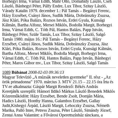
Borhegyi Irma, Várnai Edith, Máhr Ottó, Domahidy László, Cseh
László, Bánhegyi Péter, Pálfy Endre, Lux Tibor, Szitay László,
Várady Katalin 1979. december 1.: Pál Tamás – Begányi Ferenc,
Házy Erzsébet, Csányi János, Sudlik Mária, Dobránszky Zsuzsa,
Jász Klári, Póka Balázs, Rozsos István, Erdei Gyula, Kunsági
Kálmán, Bartha Alfonz, Mersei Miklós, Bodolla Margit, Borhegyi
Irma, Várnai Edith, C. Tóth Pál, Hantos Balázs, Papp István,
Bánhegyi Péter, Szüle Tamás, Lux Tibor, Szitay László, Salgó
Tamás 1980. május 16.: Pál Tamás – Begányi Ferenc, Házy
Erzsébet, Csányi János, Sudlik Mária, Dobránszky Zsuzsa, Jász
Klári, Póka Balázs, Rozsos István, Erdei Gyula, Kunsági Kálmán,
Bartha Alfonz, Mersei Miklós, Bodolla Margit, Borhegyi Irma,
Várnai Edith, C. Tóth Pál, Hantos Balázs, Papp István, Bánhegyi
Péter, Maros Gábor mv., Lux Tibor, Szitay László, Salgó Tamás
1089
Búbánat
2008-02-03 09:36:13
Magyar Televízió „A múzsák neveletlen gyermeke” II. rész - „Az
örök primadonna” 1970. március 3. MTV 21.15 – 22.15 óra Írta és
TV-re alkalmazta: Gáspár Margit Rendező: Békés András
Keretjáték szereplői: Hámori Ildikó Márkus László Benedek Miklós
Közreműködött: Házy Erzsébet, Bende Zsolt, Domján Mária,
Hadics László, Honthy Hanna, Galambos Erzsébet, Gallay
Judit,Kishegyi Árpád, László Margit, Lehoczky Zsuzsa, Németh
Marika, Palló Imre, Petress Zsuzsa, Péter László, Simándy József,
Zentai Anna Valamint: a Fővárosi Operettszínház tánckara, a